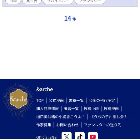
日常
異世界
サバイバル？
ファンタジー
14
件
&arche
TOP
公式漫画
書籍一覧
今後の刊行予定
購入特典情報
著者一覧
投稿小説
投稿漫画
樋口美沙緒の小説書こうよ！
《うちの子》推し会！
作家募集
お問い合わせ
ファンレターの送り先
Official SNS