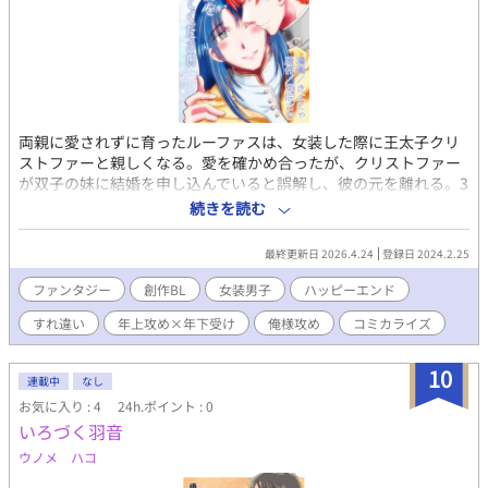
両親に愛されずに育ったルーファスは、女装した際に王太子クリ
ストファーと親しくなる。愛を確かめ合ったが、クリストファー
が双子の妹に結婚を申し込んでいると誤解し、彼の元を離れる。3
年後、神学校から呼び戻されたルーファスだが…。 東院さち様の
続きを読む
BL小説「俺の名前を呼んでください」の漫画版です。（目次下部
に小説リンクあり） 【更新情報】金曜日に更新していきます。
最終更新日 2026.4.24
登録日 2024.2.25
ファンタジー
創作BL
女装男子
ハッピーエンド
すれ違い
年上攻め×年下受け
俺様攻め
コミカライズ
10
連載中
なし
お気に入り : 4
24h.ポイント : 0
いろづく羽音
ウノメ ハコ