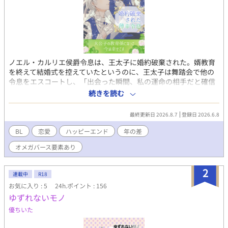
ノエル・カルリエ侯爵令息は、王太子に婚約破棄された。婿教育
を終えて結婚式を控えていたというのに、王太子は舞踏会で他の
令息をエスコートし、「出会った瞬間、私の運命の相手だと確信
したんだ」と言った。誰もが運命の番に出会えるわけではない。
続きを読む
そう思うと、ノエルは王太子と運命の相手を祝福するしかなかっ
た。 婚約破棄の翌日。次の嫁ぎ先を探すよう父に命じられたノエ
最終更新日 2026.8.7
登録日 2026.6.8
ルの元に、ジョスラン・ベルクール大公が訪ねてきた。大公のひ
とり息子、ローランの教育係を頼まれたノエルは王都を離れ、大
BL
恋愛
ハッピーエンド
年の差
公家の別邸で大公子と暮らすことに。 領地に引きこもる大公子、
オメガバース要素あり
ローランに追い返されてもめげないノエル。ローランもあきらめ
ないノエルに心を開くようになり、父のジョスランもノエルのこ
とを意識し始めて…… ひと回り年上大公α × 自信も幸も薄いけど
2
連載中
R18
実は敏腕Ω 婚約破棄されたノエルが、新しい家族に愛されて幸せ
お気に入り : 5
24h.ポイント : 156
になるお話です。 ✦この漫画は自創作BL小説のセルフコミカライ
ゆずれないモノ
ズ作品です 毎週金曜18時30分、3～4ページずつちまちま更新
中 ✦薄幸令息１は婚約破棄～1年間のお話（全年齢） ✦R-18は薄
優ちいた
幸令息２から アルファポリスで同タイトルの小説版が完結済み
です！