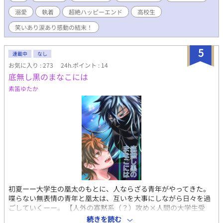
り。「一体、なんだろうこの既視感？どうしてこんなに似てる
溺愛
執着
超絶ハッピーエンド
高校生
の？！どういうこと？！」だけど、乃有は、あることに気がつい
て…？ヒューとノアの世界を超えた純愛の物語。 【※※ＮＬ表現
笑いあり涙あり感動の結末！
はありません。ＢＬです！】 完結済みの原作小説は「ばつ森」の
マイページからどうぞ。 更新状況はTwitterでお知らせしていま
5
す。 はじめて漫画を描くのでつたないですが、どうぞよろしくお
連載中
なし
願いします！
お気に入り : 273
24h.ポイント : 14
底無し黒のまなこには
素笛ゆたか
初夏ーー大学生の凰太のもとに、人ならざる青年がやってきた。
喋らない無表情の青年と凰太は、互いを大事にしながら日々を過
ごしていくーー。 【人外の寡黙系（？）攻め×人間の大学生受
け】ほのぼのラブなＢＬ漫画。 圧倒的ハッピーエンドになります
続きを読む