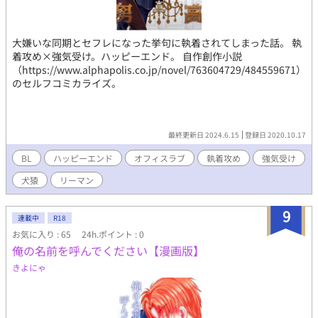
大嫌いな同期とセフレになった挙句に執着されてしまった話。 執
着攻め×強気受け。ハッピーエンド。 自作創作小説
（https://www.alphapolis.co.jp/novel/763604729/484559671）
のセルフコミカライズ。
最終更新日 2024.6.15
登録日 2020.10.17
BL
ハッピーエンド
オフィスラブ
執着攻め
強気受け
犬猿
リーマン
9
連載中
R18
お気に入り : 65
24h.ポイント : 0
俺の名前を呼んでください【漫画版】
きよにゃ