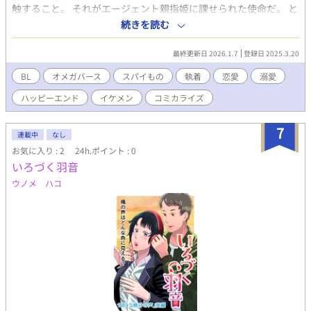
触すること。 それがエージェント親指姫に課せられた使命だ。 と
ころがエリート軍人アルファ（攻）にロックオンされて、あっと
続きを読む
いう間に――!! 紳士の仮面を被った軍人（攻）と謎の秘密を隠し
持つ童顔青年（受）の溺愛ラブストーリー♡ 小説「オメガスパイ
最終更新日 2026.1.7
登録日 2025.3.20
は敵国のエリートアルファに溺愛される（壱度木里乃さん作）」
のコミカライズです。
BL
オメガバース
スパイもの
執着
恋愛
溺愛
ハッピーエンド
イケメン
コミカライズ
7
連載中
なし
お気に入り : 2
24h.ポイント : 0
いろづく羽音
ウノメ ハコ