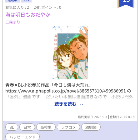
お気に入り : 2
24h.ポイント : 0
海は明日もおだやか
三森まり
青春✕BL小説参加作品「今日も海は大荒れ」
https://www.alphapolis.co.jp/novel/886557310/499986991 の
「番外」漫画です だいたい本業は漫画描きなので 小説は門外
なんですが 1回目って事でせっかくなので（←？）ノリノリで参
続きを読む
加！ 序に自分でコミカライズ出来るんだから描いてみよう(・
∀・)ｂ てな感じでアップしてみました 小説書きとして知名度が
最終更新日 2025.9.3
登録日 2025.8.18
絶望的に低いので漫画で宣伝って感じもアリ～ 漫画読んでる方と
小説読んでる方の親和性ってどうなの？？？とかの興味もありま
BL
日常
高校生
ラブコメ
幼馴染
して 漫画をアップした日としてない日を比較とかしてみようか
ハッピーエンド
と思ってますけど さてはて(；´∀｀)