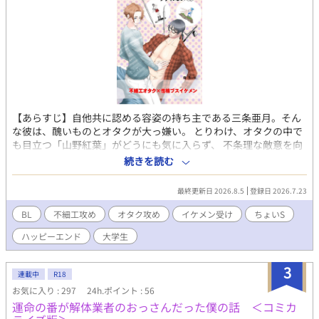
【あらすじ】自他共に認める容姿の持ち主である三条亜月。そん
な彼は、醜いものとオタクが大っ嫌い。 とりわけ、オタクの中で
も目立つ「山野紅葉」がどうにも気に入らず、 不条理な敵意を向
けていた。 だがそんなある日、とうとうキレた山野からレイプさ
続きを読む
れ、その一部始終を動画に撮られてしまう。 その動画をネタに、
身体の関係を強要されるとおもいきや、 「ばらされたくなけれ
最終更新日 2026.8.5
登録日 2026.7.23
ば、もう僕に関わらないで」 と、逆のことを言われてしまい
―――！？ ■この作品は、先に投稿していた小説「ゆずれないモ
BL
不細工攻め
オタク攻め
イケメン受け
ちょいS
ノ」をコミカライズしたものです。 よろしければ、そちらもどう
ハッピーエンド
大学生
ぞ！
3
連載中
R18
お気に入り : 297
24h.ポイント : 56
運命の番が解体業者のおっさんだった僕の話 ＜コミカ