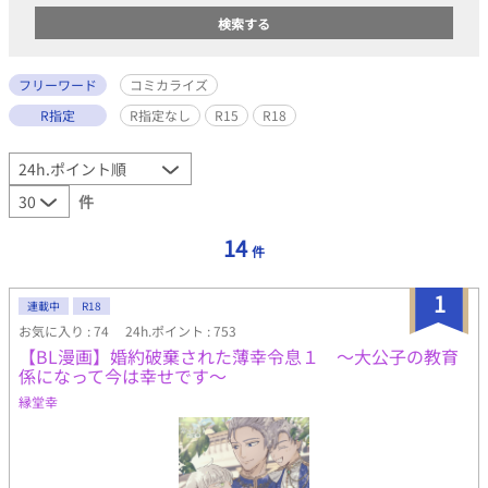
フリーワード
コミカライズ
R指定
R指定なし
R15
R18
件
14
件
1
連載中
R18
お気に入り : 74
24h.ポイント : 753
【BL漫画】婚約破棄された薄幸令息１ ～大公子の教育
係になって今は幸せです～
縁堂幸