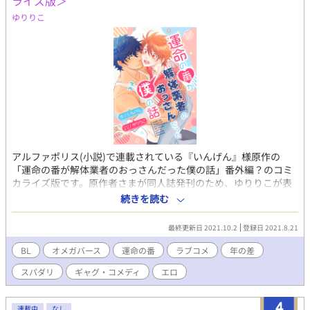
ライズ版＞
ゆりりこ
アルファポリス(小説)で連載されている『いんげん』様原作の
「運命の番が解体業者のおっさんだった僕の話」番外編？のコミ
カライズ版です。原作者さまが同人誌発刊のため、ゆりりこが表
紙とおまけ漫画を描かせて頂き、そちらに掲載される漫画の内容
続きを読む
となっています。漫画を読まれる前に、アルファポリスに掲載さ
れている小説本編を読んでいただくと、よりお話を楽しめると思
最終更新日 2021.10.2
登録日 2021.8.21
います。よろしくお願いします。
BL
オメガバース
運命の番
ラブコメ
年の差
スパダリ
ギャグ・コメディ
エロ
4
連載中
なし