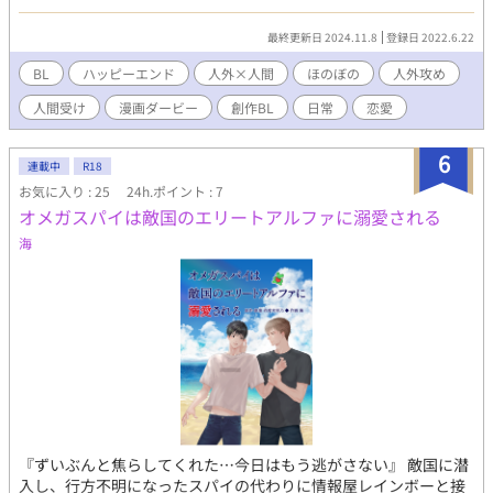
（断言）。 ゆっくりと日常を愛おしみ、でも変わらないものはな
い。 自分で書いた短編小説を、自分でコミカライズしました^^
最終更新日 2024.11.8
登録日 2022.6.22
BL
ハッピーエンド
人外×人間
ほのぼの
人外攻め
人間受け
漫画ダービー
創作BL
日常
恋愛
6
連載中
R18
お気に入り : 25
24h.ポイント : 7
オメガスパイは敵国のエリートアルファに溺愛される
海
『ずいぶんと焦らしてくれた…今日はもう逃がさない』 敵国に潜
入し、行方不明になったスパイの代わりに情報屋レインボーと接