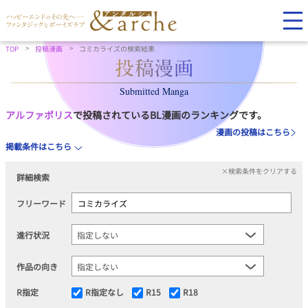
TOP
投稿漫画
コミカライズの検索結果
Submitted Manga
アルファポリス
で投稿されているBL漫画のランキングです。
漫画の投稿はこちら
掲載条件はこちら
×検索条件をクリアする
詳細検索
フリーワード
進行状況
作品の向き
R指定
R指定なし
R15
R18