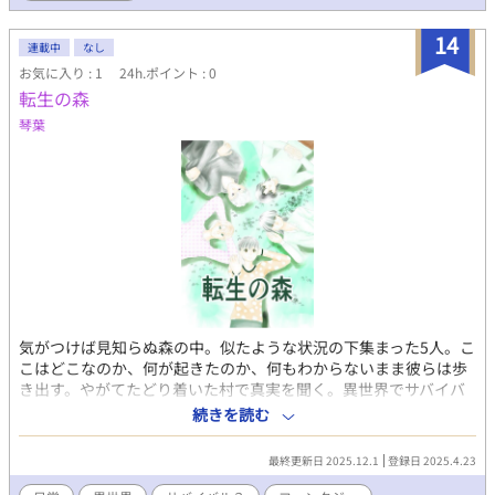
14
連載中
なし
お気に入り : 1
24h.ポイント : 0
転生の森
琴葉
気がつけば見知らぬ森の中。似たような状況の下集まった5人。こ
こはどこなのか、何が起きたのか、何もわからないまま彼らは歩
き出す。やがてたどり着いた村で真実を聞く。異世界でサバイバ
ル？生き残るために何ができるのか。謎と現実に翻弄されながら
続きを読む
も、彼らは協力しあって生き残ることを決めた。 自作未発表の原
作を元にコミカライズしました。BL要素はありますが、そういう
最終更新日 2025.12.1
登録日 2025.4.23
期待にはお答えできません。ご了承下さい。