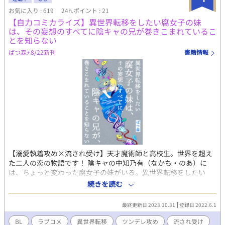
お気に入り : 619
24h.ポイント : 21
【自力コミカライズ】異世界転移をしたい腐女子の妹
は、その妄想のすべてに陰キャの兄が巻きこまれているこ
とを知らない
ばつ森⚡️8/22新刊
書籍情報
【溺愛執着攻め×流され受け】天才魔術師と高校生。世界を超え
た二人の恋の物語です！ 陰キャの中知乃有（なかち・のあ）に
は、ちょっと変わった腐女子の妹がいる。異世界転移をしたい
妹・羽里（うり）の代わりに、なぜか乃有が巻き込まれ、ありと
続きを読む
あらゆる異世界に飛ばされてしまうことに。しかし、毎回、違う
世界に来ているはずなのに、どこの世界にも必ず、乃有の近くに
最終更新日 2023.10.31
登録日 2022.6.1
は、おかしなツンデレが現れる。色んな世界のツンデレは、なぜ
か、一番はじめに行った世界の、天才魔術師・ヒューにそっく
BL
ラブコメ
異世界転移
ツンデレ攻め
流され受け