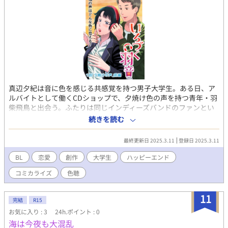
真辺夕紀は音に色を感じる共感覚を持つ男子大学生。ある日、ア
ルバイトとして働くCDショップで、夕焼け色の声を持つ青年・羽
柴飛鳥と出会う。ふたりは同じインディーズバンドのファンとい
うことで盛り上がり、徐々に仲を深めていくが……。 蒼樹里緒様
続きを読む
の小説をコミカライズしました。 原作はこちらから⇨
https://www.pixiv.net/novel/series/8441120
最終更新日 2025.3.11
登録日 2025.3.11
BL
恋愛
創作
大学生
ハッピーエンド
コミカライズ
色聴
11
完結
R15
お気に入り : 3
24h.ポイント : 0
海は今夜も大混乱