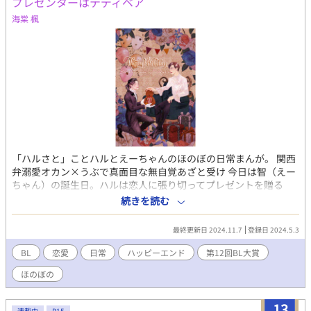
プレゼンターはテディベア
海棠 楓
「ハルさと」ことハルとえーちゃんのほのぼの日常まんが。 関西
弁溺愛オカン×うぶで真面目な無自覚あざと受け 今日は智（えー
ちゃん）の誕生日。ハルは恋人に張り切ってプレゼントを贈る
が、渡されたえーちゃんは困惑顔。それもそのはず、贈られたぬ
続きを読む
いぐるみはもう持っているものとうり二つで……？ ひたすら甘や
かして溺愛したい関西弁世話焼き×どっぷり溺愛されている天然
最終更新日 2024.11.7
登録日 2024.5.3
ウブウブ、同棲して1年半以上経つけどまだまだ初々しい二人が二
度目の誕生日を迎える話 こちらの小説をセルフコミカライズしま
BL
恋愛
日常
ハッピーエンド
第12回BL大賞
した。
ほのぼの
https://www.alphapolis.co.jp/novel/376601623/323877269
13
連載中
R15