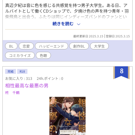
真辺夕紀は音に色を感じる共感覚を持つ男子大学生。ある日、ア
ルバイトとして働くCDショップで、夕焼け色の声を持つ青年・羽
柴飛鳥と出会う。ふたりは同じインディーズバンドのファンとい
うことで盛り上がり、徐々に仲を深めていくが……。 蒼樹里緒様
続きを読む
の小説をコミカライズしました。 原作はこちらから⇨
https://www.pixiv.net/novel/series/8441120
最終更新日 2025.3.15
登録日 2025.3.15
BL
恋愛
ハッピーエンド
創作BL
大学生
コミカライズ
色聴
8
完結
R18
お気に入り : 313
24h.ポイント : 0
相性最高な最悪の男
柊 千鶴