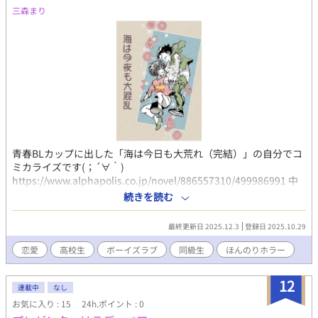
三森まり
青春BLカップに出した「海は今日も大荒れ（完結）」の自分でコ
ミカライズです(；´∀｀)
https://www.alphapolis.co.jp/novel/886557310/499986991 中
編に収めるのに～お話しじたいは 「体育館の怪」あたりから最
続きを読む
後までくらい バッサリお話しもキャラも削ってます あと ふた
りとも黒髪だと重いなぁで 七海ちゃんが茶髪になっていたり
最終更新日 2025.12.3
登録日 2025.10.29
双子設定なんだから 美海ちゃんと七海ちゃんをもう少し似せよ
う！とか言っちゃって 細かい修正が入ってます 黒髪の七海ちゃ
恋愛
高校生
ボーイズラブ
同級生
ほんのりホラー
んが見たい方は 「海は明日もおだやか」
https://www.alphapolis.co.jp/manga/886557310/821987658 に
12
てｗお楽しみくださいまし(・∀・)
連載中
なし
お気に入り : 15
24h.ポイント : 0