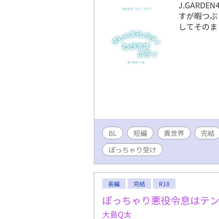
J.GARD
すが暇つぶ
してそのま
BL
短編
異世界
完結
ぽっちゃり受け
長編
完結
R18
ぽっちゃり悪役令息はテ
大島Q太