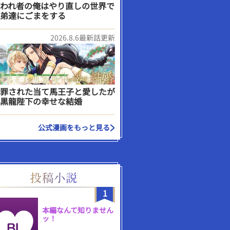
われ者の俺はやり直しの世界で
弟達にごまをする
2026.8.6最新話更新
罪された当て馬王子と愛したが
黒龍陛下の幸せな結婚
公式漫画をもっと見る
1
本編なんて知りません
ッ！