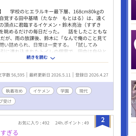
】 学校のヒエラルキー最下層、168cm80kgの
自覚する田中基晴（たなか もとはる）は、遠く
スの頂点に君臨するイケメン・鈴木亮治（すずき
を眺めるだけの毎日だった。 話をしたこともな
だが、雨の放課後、鈴木に「なんで俺のこと見て
問い詰められ、日常は一変する。 「試してみ
引に連れ込まれたトイレの個室で、田中は自分と
続きを読む
、硬くて熱い「本物の男」を知ることにな
​執着イケメン×マシュマロボディ男子。 【キー
トイレ、放課後、​白ブリーフ、精液飲用、マーキン
文字数 56,595
最終更新日 2026.5.11
登録日 2026.4.27
、​おっぱい、小さい、実は両片思い、素股、中出
り受け、 【完結済み】 4月27日 21時に前編 4
1時に後編（完結） 4月30日 21時に鈴木視点のサ
執着攻め
イケメン
学園
現代
ー公開 【new】 二人の土曜日のお泊り編 5月11
ブ受け
鈴木視点最終話更新予定 ーーーーー キャラクター
中 基晴 たなか もとはる (主人公)、受け。高
身長168センチ、体重80キロ。 自分がデブなこ
2
お気に入り : 492
24h.ポイント : 49
、積極性はない。物静か。ヒエラルキーで最下層
を自覚しており、頂点に立つグループを眺めては
リすぎる