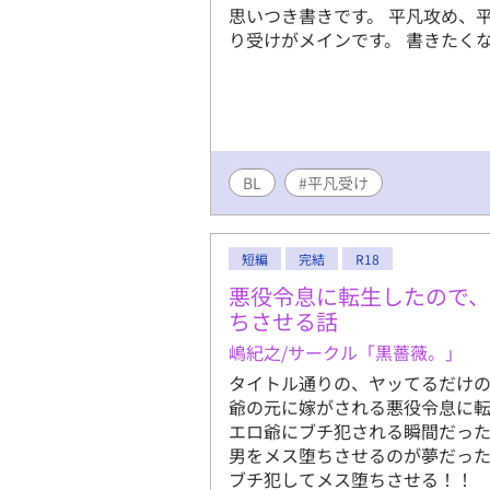
思いつき書きです。 平凡攻め、
り受けがメインです。 書きたく
BL
#平凡受け
短編
完結
R18
悪役令息に転生したので
ちさせる話
嶋紀之/サークル「黒薔薇。」
タイトル通りの、ヤッてるだけの
爺の元に嫁がされる悪役令息に
エロ爺にブチ犯される瞬間だった
男をメス堕ちさせるのが夢だっ
ブチ犯してメス堕ちさせる！！