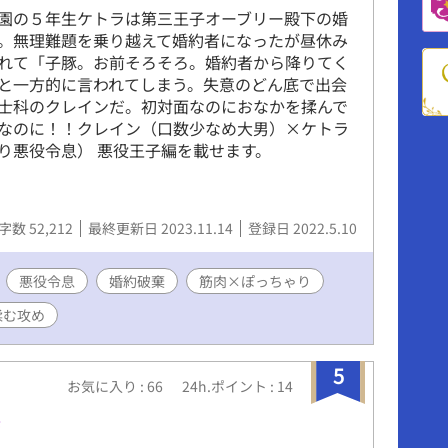
園の５年生ケトラは第三王子オーブリー殿下の婚
。無理難題を乗り越えて婚約者になったが昼休み
れて「子豚。お前そろそろ。婚約者から降りてく
と一方的に言われてしまう。失意のどん底で出会
士科のクレインだ。初対面なのにおなかを揉んで
なのに！！クレイン（口数少なめ大男）×ケトラ
り悪役令息） 悪役王子編を載せます。
字数 52,212
最終更新日 2023.11.14
登録日 2022.5.10
悪役令息
婚約破棄
筋肉×ぽっちゃり
揉む攻め
5
お気に入り : 66
24h.ポイント : 14
係