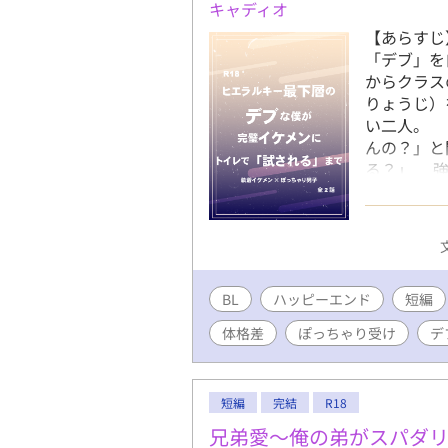
キャディオ
【あらすじ
「デブ」を
からクラ
りょうじ）
い二人。 
んの？」と
る？」 強
は正反対の
り……。 
ワード】 
グ/噛み跡
し、ぽっちゃ
BL
ハッピーエンド
月28日 2
短編
イドストーリ
体格差
ぽっちゃり受け
デ
日20時 
紹介 ◆田
校二年。 
短編
完結
R18
とを自覚し
にいること
兄弟愛～俺の弟がスパダ