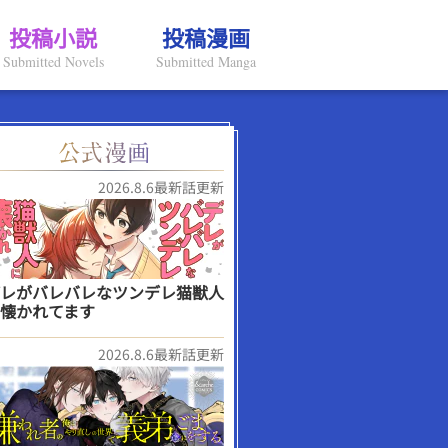
投稿小説
投稿漫画
Submitted Novels
Submitted Manga
2026.8.6最新話更新
レがバレバレなツンデレ猫獣人
懐かれてます
2026.8.6最新話更新