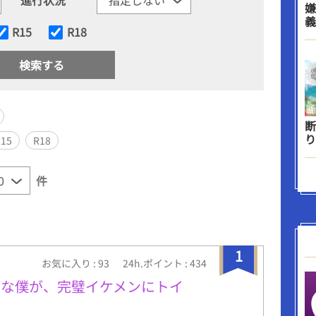
嫌
義
R15
R18
断
り
R15
R18
件
1
お気に入り : 93
24h.ポイント : 434
ブな僕が、完璧イケメンにトイ