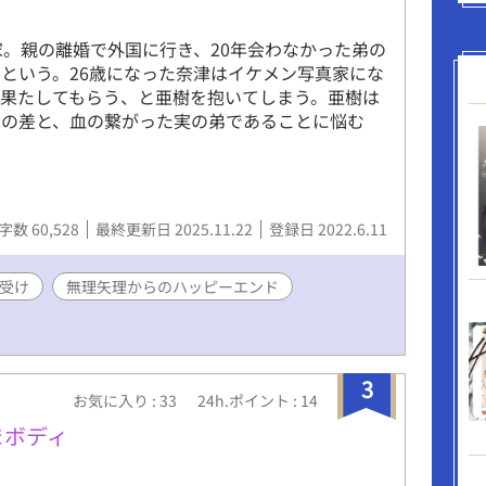
と思っている。ただし、何がすごいのかはわかっ
おっぱいと尻がデカイ。チ〇コが小さい。 ◆鈴
家。親の離婚で外国に行き、20年会わなかった弟の
すずき りょうじ 攻め。高校二年。 身長171
という。26歳になった奈津はイケメン写真家にな
4キロ。 クラスの中心人物的存在で、積極的。筋
を果たしてもらう、と亜樹を抱いてしまう。亜樹は
にしており、細マッチョ。イケメンで女子にモテ
との差と、血の繋がった実の弟であることに悩む
耳の上までの短い髪。前髪をセンターで分けてい
がデカイ。
字数 60,528
最終更新日 2025.11.22
登録日 2022.6.11
受け
無理矢理からのハッピーエンド
3
お気に入り : 33
24h.ポイント : 14
まボディ