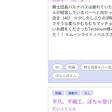
騎士団長バルナバスは疲れてい
ルが経営しているバーへと向かっ
店主（40） ※少し久しぶりの3
さそうな柔らかむちむちマッチョ
いお題をくださったTectoru
た！！ ※ムーンライトノベルズ
BL
短編
騎士団長✕バー店
ぽよんぽよん
短編
連載中
なし
平凡、不細工、ぽちゃ受け
だいふくじん