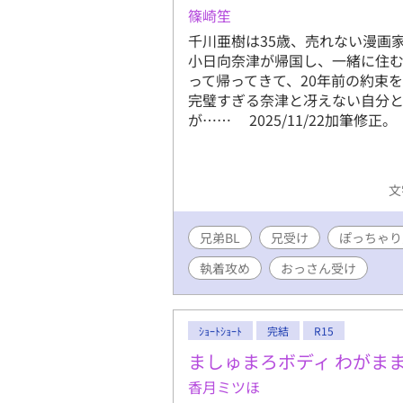
すごいな、
篠崎笙
ていない。
千川亜樹は35歳、売れない漫画
木 亮治 
小日向奈津が帰国し、一緒に住む
センチ、6
って帰ってきて、20年前の約束
トレを日課
完璧すぎる奈津と冴えない自分
る。黒髪。
が…… 2025/11/22加筆修正。
る。チ〇コ
文
兄弟BL
兄受け
ぽっちゃり
執着攻め
おっさん受け
ｼｮｰﾄｼｮｰﾄ
完結
R15
ましゅまろボディ わがま
香月ミツほ