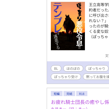
王立高等学
約者だった
に呼び出さ
れない？」
ったのが騎
くる変な奴
（ぽっちゃ
文
BL
ほのぼの
ぽっちゃり
ぽっちゃり受け
黙ってお腹を
短編
完結
R18
お疲れ騎士団長の癒やし
丸井まー（旧：まー）