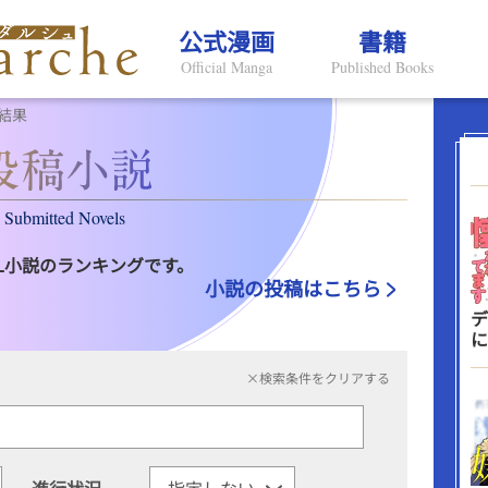
公式漫画
書籍
Official Manga
Published Books
結果
Submitted Novels
L小説のランキングです。
小説の投稿はこちら
デ
に
×検索条件をクリアする
進行状況