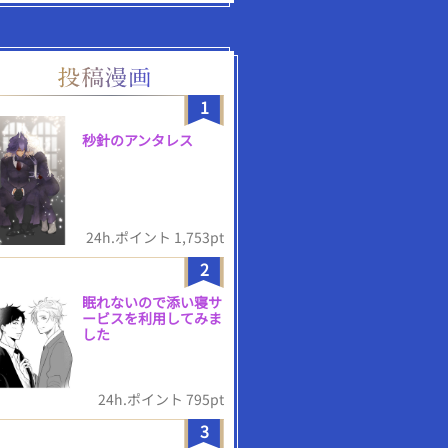
1
秒針のアンタレス
24h.ポイント 1,753pt
2
眠れないので添い寝サ
ービスを利用してみま
した
24h.ポイント 795pt
3