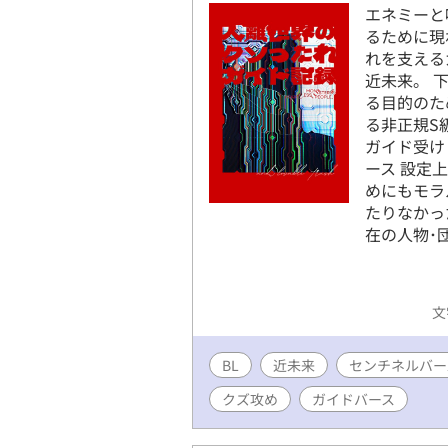
エネミーと
るために現
れを支える
近未来。 
る目的のた
る非正規S
ガイド受け
ース 設定
めにもモラ
たりなかっ
在の人物･
文
BL
近未来
センチネルバー
クズ攻め
ガイドバース