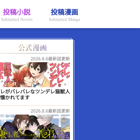
投稿小説
投稿漫画
Submitted Novels
Submitted Manga
2026.8.6最新話更新
レがバレバレなツンデレ猫獣人
懐かれてます
2026.8.6最新話更新