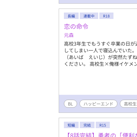
長編
連載中
R18
恋の命令
元森
高校3年生でもうすぐ卒業の日が
してしまい一人で寝込んでいた。
（あいば えいじ）が突然たずね
ください。 高校生×俺様イケメ
BL
ハッピーエンド
高校生
短編
完結
R15
【8話完結】勇者の「便利