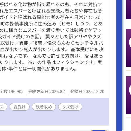
呼ばれる化け物が街で暴れるのも、それに対抗す
れたエスパーと呼ばれる異能力者たちや存在もそ
ガイドと呼ばれる異能力者の存在も日常となった
下町の探偵事務所に住み込み（ヒモ）しつつ、とあ
めに様々なエスパーを渡り歩いては破格でケアす
級ガイド受けのお話。 飄々とした訳アリややクズ
 総受け／異能／復讐／倫欠ふんわりセンチネルバ
上血が出たり死人が出たりします。 基本受けにも攻
ルはないです。 なんでも許せる方向け。 愛はあっ
たりします。 ※この作品はフィクションです。実
団体･事件とは一切関係がありません。
字数 196,902
最終更新日 2026.8.4
登録日 2025.12.20
ス
総受け
執着攻め
クズ受け