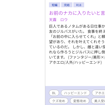
短編
完結
R18
お前のナカに入りたいと言
天霧 ロウ
巨人であるノタムがある日仕事
友のジルバスがいた。 食事を終
「お前の中に入らせてくれ」と頼
望があり、それを叶えてくれそ
ているのだ。 しかし、雌と違い
れなら作ろうとジルバスに押し倒
いてます。 (ファンタジー/美形×
アホエロ/人外/ハッピーエンド)
BL
ハッピーエンド
アホエ
クズ攻め
変態攻め
美人受