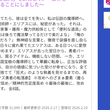
守ることにしました～
捨てたら、彼は全てを失い、私は伝説の魔導師へ。
魔術師・エリアスには、秘密があった。 それは、
、家事・雑用・魔力供給係として「便利な道具」の
前は後ろで魔法撃ってるだけで楽だよな」 「俺の
だろ？」 無神経な言葉と、徹夜で装備を直し自ら
る日々に疲れ果てたエリアスは、ある日ついに愛想
辞めます』 エリアスが去った翌日から、勇者パー
飯、腐るアイテム、機能しない防御。 一方、エリ
、国宝級の魔導師として華麗に転身し、正当な評価
は、自分の価値に気づいた受けが幸せになり、全て
も捨てて「狂犬」のような執着を見せるまでの、再
クズ勇者の転落劇】 ※攻めへのざまぁ要素（曇ら
度低め／精神的充足度高め ※最後の最後に、攻め
す。 全8話。
文字数 31,949
最終更新日 2026.2.17
登録日 2026.2.10