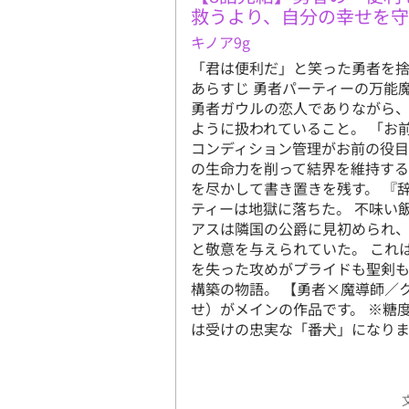
救うより、自分の幸せを
キノア9g
「君は便利だ」と笑った勇者を
あらすじ 勇者パーティーの万能
勇者ガウルの恋人でありながら
ように扱われていること。 「お
コンディション管理がお前の役目
の生命力を削って結界を維持す
を尽かして書き置きを残す。 『
ティーは地獄に落ちた。 不味い
アスは隣国の公爵に見初められ
と敬意を与えられていた。 これ
を失った攻めがプライドも聖剣
構築の物語。 【勇者×魔導師／
せ）がメインの作品です。 ※糖
は受けの忠実な「番犬」になりま