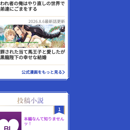
われ者の俺はやり直しの世界で
弟達にごまをする
2026.8.6最新話更新
罪された当て馬王子と愛したが
黒龍陛下の幸せな結婚
公式漫画をもっと見る
1
本編なんて知りません
ッ！