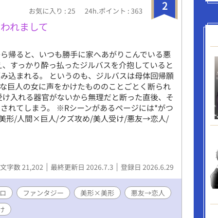
2
お気に入り : 25
24h.ポイント : 363
われまして
から帰ると、いつも勝手に家へあがりこんでいる悪
え、すっかり酔っ払ったジルバスを介抱していると
み込まれる。 というのも、ジルバスは母体回帰願
うな巨人の女に声をかけたもののことごとく断られ
受け入れる器官がないから無理だと断った直後、そ
されてしまう。 ※Rシーンがあるページには*がつ
美形/人間×巨人/クズ攻め/美人受け/悪友→恋人/
文字数 21,202
最終更新日 2026.7.3
登録日 2026.6.29
ロ
ファンタジー
美形×美形
悪友→恋人
け