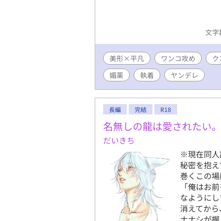
文字数
美形×平凡
ワンコ攻め
ク
媚薬
執着
ヤンデレ
長編
完結
R18
名無しの龍は愛されたい
だいきち
※現在同人
秘密を抱え
巻くこの場
「俺はお前
なようにし
消えてから
ナナシが握