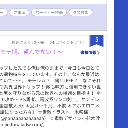
ー
ざまぁ
パーティー脱退
クズ攻め
5
お気に入り : 2,896
24h.ポイント : 170
なモテ期、望んでない！〜
書籍情報
ップした先でも俺は俺のままで、今日も今日とて
の荷物持ちをしています。その上、なんか最近は
ていて……。 チーレム？ 俺TUEEE？ なにそれ
？系異世界トリップ！ 敵も味方も信用できない世
と尻を守りながら元の世界への帰還を目指す！ ＊
 ＊攻め…ドS勇者、電波系ワンコ剣士、ヤンデレ
腹黒獣人etc ＊受け…平凡、不憫 ＊アホエロコメ
世話になった方々】 ☆素敵イラスト…米粉様
r：@gohaaaaaaaaaaaa） ☆素敵デザイン…舩木渡
dojin.funakidw.com/）