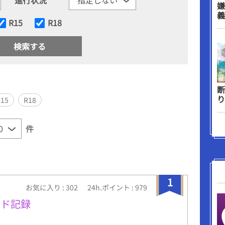
嫌
義
R15
R18
断
り
R15
R18
件
1
お気に入り : 302
24h.ポイント : 979
イド記録