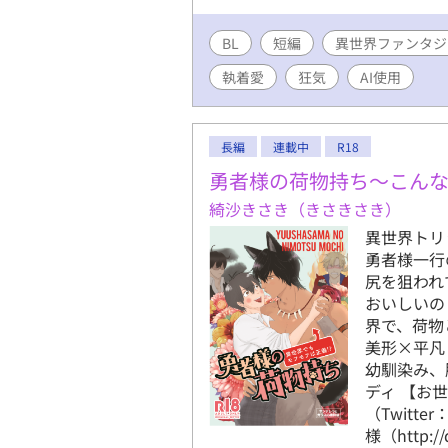
BL
短編
異世界ファンタジ
執着愛
狂気
AI使用
長編
連載中
R18
勇者様の荷物持ち〜こん
綺沙きさき（きさきさき）
異世界トリ
勇者様一行
尻を狙われ
おいしいの
界で、荷物
美形×平凡
幼馴染み、
ディ 【お
（Twitte
様（http://