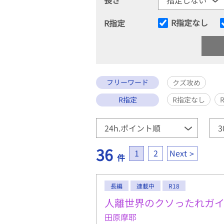
R指定なし
R指定
フリーワード
クズ攻め
R指定
R指定なし
36
1
2
Next
件
長編
連載中
R18
人離世界のクソったれガ
田原摩耶