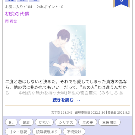
青年――ソンジュ（攻め）――がケグリの経営するカフェへ訪
お気に入り : 104
24h.ポイント : 0
れ、ユンファはその美青年から謎の多い「取材」を受けることに
初恋の代償
なる。 またその内にその美青年は、なんと名家九条ヲク家の子息
南 鴇也
にして次期当主の「九条・ヲク・ソンジュ」であることが判明し
たが、そうした高い身分にありながらソンジュは性奴隷のユンフ
ァに「恋人契約」を持ちかけ、二人はその「契約」を結ぶ。 そし
て二人はソンジュの高級マンションへ――ユンファは下等な性奴
隷として虐げられていたところから一変、執事付きの驚くほど豪
華なそこで一週間ソンジュの「契約上の恋人」として過ごすこと
になるが、どうもソンジュは「契約」とは名ばかりに、ユンファ
のことを本当に、狂気的なまでに愛しているようで……。 ユンフ
ァは幾度もソンジュに結婚を迫られ、そしてユンファもソンジュ
の神のような慈愛と、悪魔のような狂愛に翻弄されつつも、その
謎の多い美青年に強く惹かれてゆくが…――。 「僕は、貴方とは
二度と恋はしないと決めた。それでも愛してしまった貴方の為な
結婚出来ません――。」 【2026年3月より始まった新制度『未管
ら、他の男に抱かれてもいい。だって、“あの人”とは違うんだか
理著作物裁定制度』における意思表示（念のため）】 非営利・営
ら―― 中性的な魅力を持つ大学1年生の宮白亜矢（みやしろ あ
利を問わず、当作をふくむ当方全作品においてイラスト・作中内
や）は、常に不特定の男と寝ていた。しかし、その行為によって
続きを読む
文章はもちろん、表紙絵やあらすじ等ふくむ作品の一切の無断利
絶頂を迎えることは決してない。何故なら、その男達は調教の道
用を禁じます（AI学習等含む）。
具に過ぎないからだ。 それは2年前、一ノ瀬グループの社長子
文字数 158,347
最終更新日 2022.1.30
登録日 2021.9.3
息・一ノ瀬結月（いちのせ ゆづき）との出会いが、すべての始ま
りだった。 孤独に囚われ、愛に執心する一ノ瀬結月。 カラダだけ
BL
執着
切ない
シリアス
年の差
三角関係
の関係と知りながらも、亜矢に恋愛感情を抱く、大学の先輩・沙
甘々・溺愛
陵辱表現あり
不憫受け
雪隆大（さゆき たかひろ）。 そして、閉ざされた過去の元凶であ