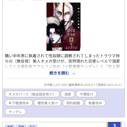
醜い中年男に執着されて性奴隷に調教されてしまったトラウマ持
ちの（無自覚）美人オメガ受けが、突然現れた召使レベルで溺愛
してくる美形年下アルファ攻め（※愛激重ヤンデレ）と「恋人契
約」を結び、地獄から天国くらい180度変わった環境でとにかく
続きを読む
結婚を迫られて（ひとまず）「婚姻契約」を結ぶ、改変オメガバ
ースBL。 主に敬語の癇癪もち執着ドＳ作家アルファ×健気儚げ、
文字数 2,237,293
最終更新日 2026.8.7
登録日 2023.10.17
でも芯強めで実はプライド高め、理屈っぽい卑屈ドＭオメガ（※
ド天然） ※受けも病んでるのでたまにヤンデレ化。 ※攻めは獣人
オメガバース（独自設定有り）
溺愛
不憫受け
化要素あり（狼、人狼、人間）。 ※今後攻め×受けで主従プレイ
年下敬語攻め
健気美人受け
契約結婚
執着攻め
（SMプレイ）も含まれそう。 【あらすじ】 「私と一週間の〝恋
人契約〟を結んでください。」 オメガ男性、27歳のユンファ（受
ヤンデレ
け）は「性奴隷契約」を交わしたケグリが経営する店で日夜働
き、身も心も性奴隷として調教されながら陵辱され、もてあそば
3
れる悲惨な日々を送っていた。 そんなある日、盲目だろう謎の美
長編
完結
R18