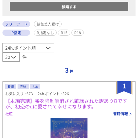
フリーワード
健気美人受け
R指定
R指定なし
R15
R18
件
3
件
1
長編
完結
R18
お気に入り : 673
24h.ポイント : 326
【本編完結】番を強制解消され離縁された訳ありΩです
が、初恋のαに愛されて幸せになります。
社菘
書籍情報