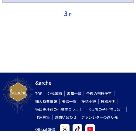
る亜矢の初恋の相手、蓮見千尋（はすみ ちひろ）。 どこか似た狂
愛を抱く三人の男と亜矢の、過去と現在の恋情が複雑に交錯す
3
件
る。 ［執着溺愛攻め×健気美人受け（総受け） 攻め→攻めの描
写あり］ ■性的描写ありは（※）、無理やり・陵辱など残酷と思
われるものには（※※）のマークをつけております。流血・過度
な暴行はありませんが一部、モブ姦があります。 ■第3章までは
性的描写多めです。特に第3章は、受けが不憫な描写が多く出てき
ますのでご注意ください。 ■一人称の視点が変わる際には、明記
しております。サイドストーリーではありませんので、そのまま
ページ順に読み進めていただければと思います。 ■エブリスタ、
fujossyの2サイトには登場人物の絵も公開しています。 ■誤字脱
字、表記ゆれは見つけ次第訂正いたします。 ■BODY TALK−初
恋の代償− からタイトル変更しております
&arche
TOP
公式漫画
書籍一覧
今後の刊行予定
購入特典情報
著者一覧
投稿小説
投稿漫画
樋口美沙緒の小説書こうよ！
《うちの子》推し会！
作家募集
お問い合わせ
ファンレターの送り先
Official SNS