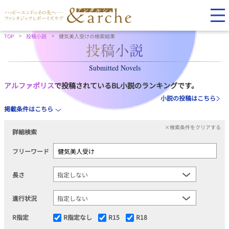
TOP
投稿小説
健気美人受けの検索結果
Submitted Novels
アルファポリス
で投稿されているBL小説のランキングです。
小説の投稿はこちら
掲載条件はこちら
×検索条件をクリアする
詳細検索
フリーワード
長さ
進行状況
R指定
R指定なし
R15
R18