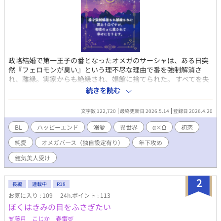
政略結婚で第一王子の番となったオメガのサーシャは、ある日突
然『フェロモンが臭い』という理不尽な理由で番を強制解消さ
れ、離縁。実家からも絶縁され、娼館に捨てられた。 すべてを失
った彼は娼館で働きながら新たな人生を歩み始めるが、そこでか
続きを読む
つて想い合っていた初恋のアルファ・ヴィラードと再会する。 し
かし番を解消された代償として、サーシャの身体は他者を拒絶す
文字数 122,720
最終更新日 2026.5.14
登録日 2026.4.20
るようになっていて――。 それでも互いを想い続ける二人は、共
に生きる道を探し始める。 ※オメガバース特殊設定あり ※性描写
BL
ハッピーエンド
溺愛
異世界
α×Ω
初恋
がある話数には『＊』をつけています ✧毎日8時＋19時更新予定
純愛
オメガバース（独自設定有り）
年下攻め
✧ ✧ブクマ・各話いいね・感想など作者大歓喜します✧
健気美人受け
2
長編
連載中
R18
お気に入り : 109
24h.ポイント : 113
ぼくはきみの目をふさぎたい
🫎藤月 こじか 春雷🦌