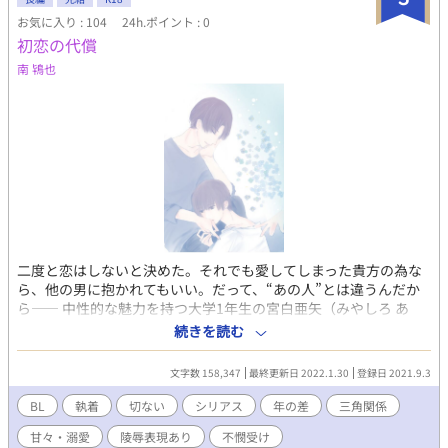
お気に入り : 104
24h.ポイント : 0
初恋の代償
南 鴇也
二度と恋はしないと決めた。それでも愛してしまった貴方の為な
ら、他の男に抱かれてもいい。だって、“あの人”とは違うんだか
ら―― 中性的な魅力を持つ大学1年生の宮白亜矢（みやしろ あ
や）は、常に不特定の男と寝ていた。しかし、その行為によって
続きを読む
絶頂を迎えることは決してない。何故なら、その男達は調教の道
具に過ぎないからだ。 それは2年前、一ノ瀬グループの社長子
文字数 158,347
最終更新日 2022.1.30
登録日 2021.9.3
息・一ノ瀬結月（いちのせ ゆづき）との出会いが、すべての始ま
りだった。 孤独に囚われ、愛に執心する一ノ瀬結月。 カラダだけ
BL
執着
切ない
シリアス
年の差
三角関係
の関係と知りながらも、亜矢に恋愛感情を抱く、大学の先輩・沙
甘々・溺愛
陵辱表現あり
不憫受け
雪隆大（さゆき たかひろ）。 そして、閉ざされた過去の元凶であ