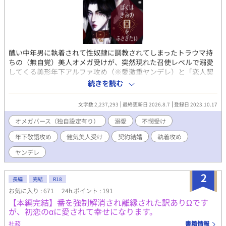
醜い中年男に執着されて性奴隷に調教されてしまったトラウマ持
ちの（無自覚）美人オメガ受けが、突然現れた召使レベルで溺愛
してくる美形年下アルファ攻め（※愛激重ヤンデレ）と「恋人契
約」を結び、地獄から天国くらい180度変わった環境でとにかく
続きを読む
結婚を迫られて（ひとまず）「婚姻契約」を結ぶ、改変オメガバ
ースBL。 主に敬語の癇癪もち執着ドＳ作家アルファ×健気儚げ、
文字数 2,237,293
最終更新日 2026.8.7
登録日 2023.10.17
でも芯強めで実はプライド高め、理屈っぽい卑屈ドＭオメガ（※
ド天然） ※受けも病んでるのでたまにヤンデレ化。 ※攻めは獣人
オメガバース（独自設定有り）
溺愛
不憫受け
化要素あり（狼、人狼、人間）。 ※今後攻め×受けで主従プレイ
年下敬語攻め
健気美人受け
契約結婚
執着攻め
（SMプレイ）も含まれそう。 【あらすじ】 「私と一週間の〝恋
人契約〟を結んでください。」 オメガ男性、27歳のユンファ（受
ヤンデレ
け）は「性奴隷契約」を交わしたケグリが経営する店で日夜働
き、身も心も性奴隷として調教されながら陵辱され、もてあそば
2
れる悲惨な日々を送っていた。 そんなある日、盲目だろう謎の美
長編
完結
R18
青年――ソンジュ（攻め）――がケグリの経営するカフェへ訪
お気に入り : 671
24h.ポイント : 191
れ、ユンファはその美青年から謎の多い「取材」を受けることに
【本編完結】番を強制解消され離縁された訳ありΩです
なる。 またその内にその美青年は、なんと名家九条ヲク家の子息
が、初恋のαに愛されて幸せになります。
にして次期当主の「九条・ヲク・ソンジュ」であることが判明し
社菘
書籍情報
たが、そうした高い身分にありながらソンジュは性奴隷のユンフ