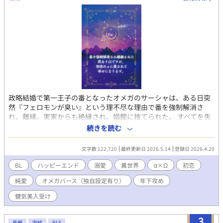
ァに「恋人契約」を持ちかけ、二人はその「契約」を結ぶ。 そし
て二人はソンジュの高級マンションへ――ユンファは下等な性奴
隷として虐げられていたところから一変、執事付きの驚くほど豪
華なそこで一週間ソンジュの「契約上の恋人」として過ごすこと
になるが、どうもソンジュは「契約」とは名ばかりに、ユンファ
のことを本当に、狂気的なまでに愛しているようで……。 ユンフ
ァは幾度もソンジュに結婚を迫られ、そしてユンファもソンジュ
の神のような慈愛と、悪魔のような狂愛に翻弄されつつも、その
謎の多い美青年に強く惹かれてゆくが…――。 「僕は、貴方とは
結婚出来ません――。」 【2026年3月より始まった新制度『未管
政略結婚で第一王子の番となったオメガのサーシャは、ある日突
理著作物裁定制度』における意思表示（念のため）】 非営利・営
然『フェロモンが臭い』という理不尽な理由で番を強制解消さ
利を問わず、当作をふくむ当方全作品においてイラスト・作中内
れ、離縁。実家からも絶縁され、娼館に捨てられた。 すべてを失
文章はもちろん、表紙絵やあらすじ等ふくむ作品の一切の無断利
った彼は娼館で働きながら新たな人生を歩み始めるが、そこでか
続きを読む
用を禁じます（AI学習等含む）。
つて想い合っていた初恋のアルファ・ヴィラードと再会する。 し
かし番を解消された代償として、サーシャの身体は他者を拒絶す
文字数 122,720
最終更新日 2026.5.14
登録日 2026.4.20
るようになっていて――。 それでも互いを想い続ける二人は、共
に生きる道を探し始める。 ※オメガバース特殊設定あり ※性描写
BL
ハッピーエンド
溺愛
異世界
α×Ω
初恋
がある話数には『＊』をつけています ✧毎日8時＋19時更新予定
純愛
オメガバース（独自設定有り）
年下攻め
✧ ✧ブクマ・各話いいね・感想など作者大歓喜します✧
健気美人受け
3
長編
完結
R18