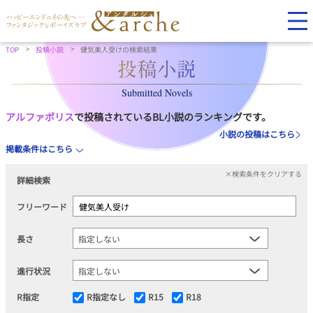
TOP
投稿小説
健気美人受けの検索結果
Submitted Novels
アルファポリス
で投稿されているBL小説のランキングです。
小説の投稿はこちら
掲載条件はこちら
×検索条件をクリアする
詳細検索
フリーワード
長さ
進行状況
R指定
R指定なし
R15
R18