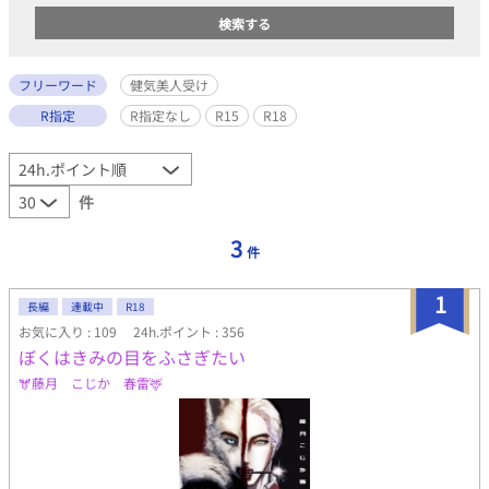
フリーワード
健気美人受け
R指定
R指定なし
R15
R18
件
3
件
1
長編
連載中
R18
お気に入り : 109
24h.ポイント : 356
ぼくはきみの目をふさぎたい
🫎藤月 こじか 春雷🦌