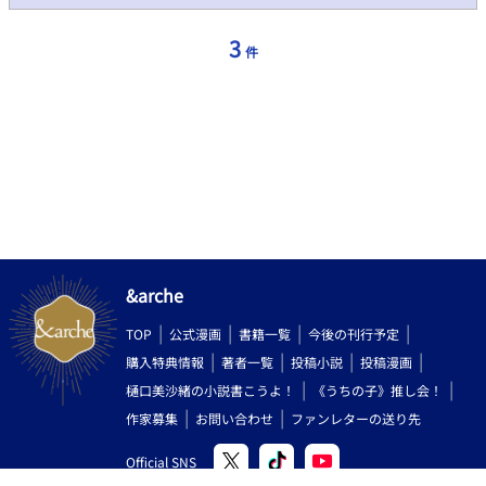
る亜矢の初恋の相手、蓮見千尋（はすみ ちひろ）。 どこか似た狂
愛を抱く三人の男と亜矢の、過去と現在の恋情が複雑に交錯す
3
件
る。 ［執着溺愛攻め×健気美人受け（総受け） 攻め→攻めの描
写あり］ ■性的描写ありは（※）、無理やり・陵辱など残酷と思
われるものには（※※）のマークをつけております。流血・過度
な暴行はありませんが一部、モブ姦があります。 ■第3章までは
性的描写多めです。特に第3章は、受けが不憫な描写が多く出てき
ますのでご注意ください。 ■一人称の視点が変わる際には、明記
しております。サイドストーリーではありませんので、そのまま
ページ順に読み進めていただければと思います。 ■エブリスタ、
fujossyの2サイトには登場人物の絵も公開しています。 ■誤字脱
字、表記ゆれは見つけ次第訂正いたします。 ■BODY TALK−初
恋の代償− からタイトル変更しております
&arche
TOP
公式漫画
書籍一覧
今後の刊行予定
購入特典情報
著者一覧
投稿小説
投稿漫画
樋口美沙緒の小説書こうよ！
《うちの子》推し会！
作家募集
お問い合わせ
ファンレターの送り先
Official SNS