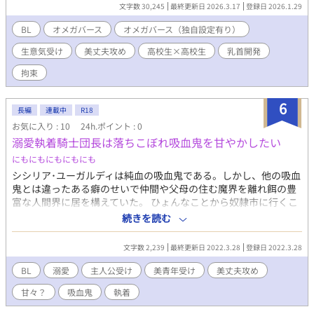
す。 読むのが面倒という方は、 1、Ωは劣っているわけではない
文字数 30,245
最終更新日 2026.3.17
登録日 2026.1.29
2、αかΩかは2つの数値によりβから分かれる 3、Ωは高校生以上に
発覚する事が多い この3つを覚えておくと、ここでは大体大丈夫
BL
オメガバース
オメガバース（独自設定有り）
だと思われます。 独自設定部分は少しいじる事があるかもしれま
生意気受け
美丈夫攻め
高校生×高校生
乳首開発
せんが、楽しんで頂けると幸いです。 追記 受けと攻めがくっつく
のはまだ先になりますので、まったりお待ちください。
拘束
6
長編
連載中
R18
お気に入り : 10
24h.ポイント : 0
溺愛執着騎士団長は落ちこぼれ吸血鬼を甘やかしたい
にもにもにもにもにも
シシリア･ユーガルディは純血の吸血鬼である。しかし、他の吸血
鬼とは違ったある癖のせいで仲間や父母の住む魔界を離れ餌の豊
富な人間界に居を構えていた。 ひょんなことから奴隷市に行くこ
とになり、そこで見つけた一人の人間に甘く惑わされる。 主人公
続きを読む
にベタ惚れな騎士団長×自分の気持ちを認めたくないちょっとツ
ンな主人公 息抜きで初めたので不定期気味になりますが2ヶ月程
文字数 2,239
最終更新日 2022.3.28
登録日 2022.3.28
で完結かな？と思っています。 1週間に2、3話くらいを目安にし
ています。
BL
溺愛
主人公受け
美青年受け
美丈夫攻め
甘々？
吸血鬼
執着