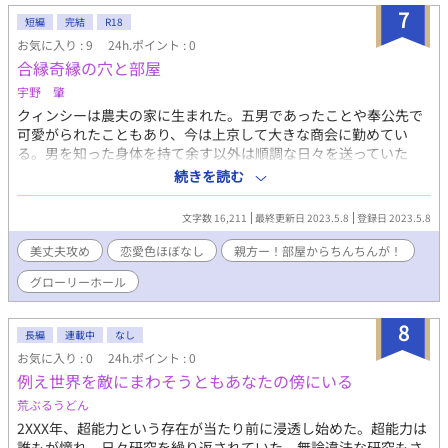
7
短編
完結
R18
お気に入り : 9
24h.ポイント : 0
合縁奇縁の穴と部屋
宇野 肇
クィンシーは農夫の家に生まれた。五男であったことや奉公先で
可愛がられたこともあり、今は上京して大きな商会に勤めてい
る。男を知った身体を持て余す以外は順調な日々を送っていた
が、ある日、自分の部屋に突然、大きくて逞しい陰茎がぴんと突
続きを読む
き出していた。
文字数 16,211
最終更新日 2023.5.8
登録日 2023.5.8
美丈夫攻め
恋愛色ほぼなし
親方ー！部屋からちんちんが！
グローリーホール
8
長編
連載中
なし
お気に入り : 0
24h.ポイント : 0
例え世界を敵にまわそうともあなたの傍にいる
荒ぶるうどん
2XXX年、超能力という存在が当たり前に浸透し始めた。超能力は
誰もが憧れ、日々研究を繰り返されていた。無論違法な研究もさ