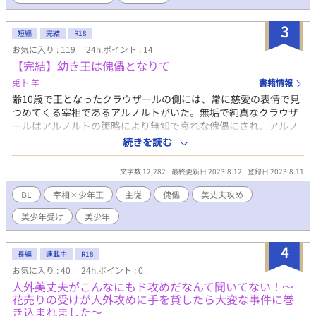
3
短編
完結
R18
お気に入り : 119
24h.ポイント : 14
【完結】幼き王は傀儡となりて
兎卜 羊
書籍情報
齢10歳で王となったクラウザールの側には、常に慈愛の表情で見
つめてくる宰相であるアルノルトがいた。無垢で純真なクラウザ
ールはアルノルトの策略により無知で哀れな傀儡にされ、アルノ
ルトの言われるがままに動くお飾りの少年王として利用されてい
続きを読む
た…………「とんだ傀儡だ……」そう思われていたのだ
が……… ◆◆美丈夫な宰相×美少年王◆◆ やまなしおちな
文字数 12,282
最終更新日 2023.8.12
登録日 2023.8.11
しいみなし ◆◆ R18部分には※印→攻めがやたらと喘ぎ、受
けの性格はよろしくないですが『細けぇ事はいいんだよ』の精神
BL
宰相×少年王
主従
傀儡
美丈夫攻め
でお読みいただければ幸いです。
美少年受け
美少年
4
長編
連載中
R18
お気に入り : 40
24h.ポイント : 0
人外美丈夫がこんなにもド攻めだなんて聞いてない！～
花売りの受けが人外攻めに手を貸したら大変な事件に巻
き込まれました～