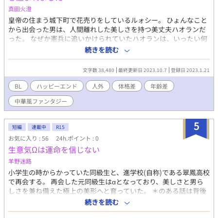
真田火澄
皇帝の住まう城下町で花売りをしているルォシー。 ひょんなこと
から出会った男は、人間離れした美しさを持つ美丈夫ハオランだ
った。 なぜか憲兵に追いかけられていたハオランは、いったい何
者なのか？ ベッドが一台しかないから仕方なく添い寝している
続きを読む
が、落ちないよう抱き寄せてくるし、掛布も八割分けてくれる
し、花籠には変な魔法をかけてくるし本当になんなんだ！！ 顔と
文字数 38,480
最終更新日 2023.10.7
登録日 2023.1.21
体格が良すぎて心臓ももたない！！ 人外美丈夫攻め×花売り童顔
受け ※R-18シーンを含む話にはタイトルに「☆」をつけていま
BL
ハッピーエンド
人外
体格差
年齢差
す。 ※更新不定期 ※他サイト（小説家になろう、カクヨム）にも
中華風ファンタジー
掲載しています。
5
短編
連載中
R15
お気に入り : 56
24h.ポイント : 0
生意気Ωは運命を信じない
羊野迷路
小学生の時からかっていた同級生と、進学校(自称)である翠鳳高校
で再会する。 再会した元同級生はαとなっており、美しさと男ら
しさを兼ね備えた極上の美形へと育っていた。 ＊のある話は背後
注意かもしれません。 独自設定ありなので1話目のオメガバース
続きを読む
の設定を読んでから進んでいただけると理解しやすいかと思いま