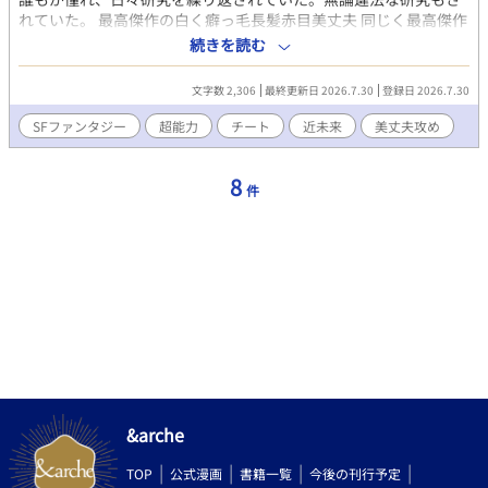
れていた。 最高傑作の白く癖っ毛長髪赤目美丈夫 同じく最高傑作
の白髪ロングヘア、紫色の瞳の大人の色気のあるミステリアスな
続きを読む
男 それぞれ優秀であった。だが研究所を脱走し、表社会に馴染も
うとしていた。 「お前はよぉ…自分の自由とか。」 「リーダー…
文字数 2,306
最終更新日 2026.7.30
登録日 2026.7.30
俺はあなたのものだ。」 「…ったく。」 これは互いに激重クソ重
感情を向ける二人の物語である。
SFファンタジー
超能力
チート
近未来
美丈夫攻め
8
件
&arche
TOP
公式漫画
書籍一覧
今後の刊行予定