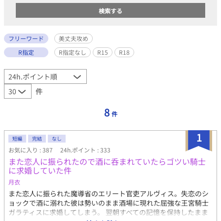
フリーワード
美丈夫攻め
R指定
R指定なし
R15
R18
件
8
件
1
短編
完結
なし
お気に入り : 387
24h.ポイント : 333
また恋人に振られたので酒に呑まれていたらゴツい騎士
に求婚していた件
月衣
また恋人に振られた魔導省のエリート官吏アルヴィス。失恋のシ
ョックで酒に溺れた彼は勢いのまま酒場に現れた屈強な王宮騎士
ガラティスに求婚してしまう。 翌朝すべての記憶を保持したまま