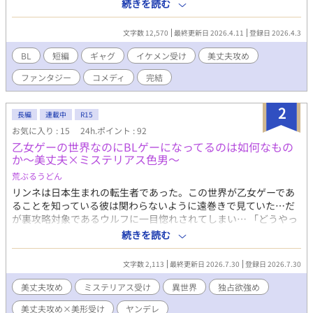
絶望するアルヴィスだったが当のガラティスはなぜか本気だっ
続きを読む
た。 「安心しろ。俺は誠実な男だ。一度決めたことは覆さない」
逃げようとするエリート魔導師と絶対に逃がさない最強騎士 貢ぎ
文字数 12,570
最終更新日 2026.4.11
登録日 2026.4.3
体質な男が捕まる強制恋愛コメディのつもりです！！
BL
短編
ギャグ
イケメン受け
美丈夫攻め
ファンタジー
コメディ
完結
2
長編
連載中
R15
お気に入り : 15
24h.ポイント : 92
乙女ゲーの世界なのにBLゲーになってるのは如何なもの
か〜美丈夫×ミステリアス色男〜
荒ぶるうどん
リンネは日本生まれの転生者であった。この世界が乙女ゲーであ
ることを知っている彼は関わらないように遠巻きで見ていた…だ
が裏攻略対象であるウルフに一目惚れされてしまい… 「どうやっ
たらお前を俺だけのものに出来る？」 「なぁ、俺のところに来い
続きを読む
よ。」 「愛してるリンネ。」 ヤンデレ美丈夫に外堀を埋められ溺
愛される物語。 ▽強引な関係、同意のない描写を含むなどが含ま
文字数 2,113
最終更新日 2026.7.30
登録日 2026.7.30
れますご注意ください。
美丈夫攻め
ミステリアス受け
異世界
独占欲強め
美丈夫攻め×美形受け
ヤンデレ