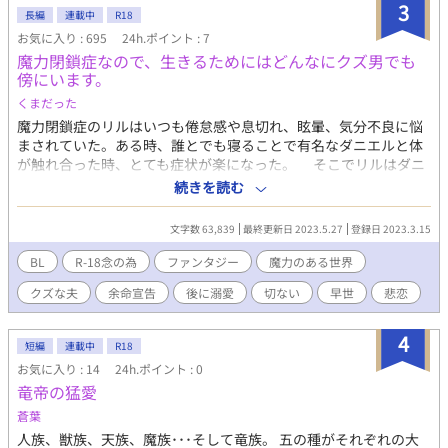
3
長編
連載中
R18
お気に入り : 695
24h.ポイント : 7
魔力閉鎖症なので、生きるためにはどんなにクズ男でも
傍にいます。
くまだった
魔力閉鎖症のリルはいつも倦怠感や息切れ、眩暈、気分不良に悩
まされていた。ある時、誰とでも寝ることで有名なダニエルと体
が触れ合った時、とても症状が楽になった。 そこでリルはダニ
エルの傍にいるために、ダニエルに家族になってほしいとお願い
続きを読む
する。 ダニエルは没落した家の子で、本人も怠惰な生活をして
いるから周囲は大反対。 リルはなんとかダニエルと家族も説得
文字数 63,839
最終更新日 2023.5.27
登録日 2023.3.15
してなんと期限付きの契約結婚だが結婚できることになった。ダ
ニエルには、没落した家門が復活するまで利用してやると言わ
BL
R-18念の為
ファンタジー
魔力のある世界
れ、大喜びのリル。 たまに手を繋いでくれることに大満足。
クズな夫
余命宣告
後に溺愛
切ない
早世
悲恋
「どうしておれを信じられるんだ？」と言われて、「あなたが本
気になれはわ叶わないことなんて、ありません。それに私はあな
たが、貴族であろうとなかろうと気にしません。あなたはあなた
4
短編
連載中
R18
なんですから。（興味があるのはあなたの体質だけなんで）」
お気に入り : 14
24h.ポイント : 0
ダニエルはどんな扱いをしても、自分を信じて無償で愛をくれる
竜帝の猛愛
リルをいつしか愛するようになった。そんなことはリルは知らな
くて、彼の領地も復興したし、自分の余命を宣言された年になっ
蒼葉
たのでダニエルと離婚しようとする。だけど列車に止めてでも、
人族、獣族、天族、魔族･･･そして竜族。 五の種がそれぞれの大