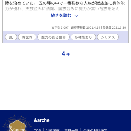
ダニエルはリルを追いかけて、「出ていくことは許さない」とダ
陸を治めていた。 五の種の中で一番強欲な人族が獣族並に身体能
ニエルに抱きしめられる。え、なんで？ 主人公が早世します。 軽
力が優れ、天族並みに清廉、魔族並みに魔力が高い竜族を妬ん
く読めますが、タイトルの割には暗いお話と思う方もいます。 苦
だ。 土地を奪い、民を惨殺せんと侵入した者達から逃れたのは幼
続きを読む
手な方や不安に思う方は注意してください。 小説なろうにさんの
い竜帝の息子と近侍数名。 幼い竜帝の子・蒼月を護る為、幼少期
ムーンライトで先行登録しています。男性妊娠可能な世界観で
より仕えていた青年・白蘭が盾となる道を選んだ･･･。 ＊タイト
す。 感想いただけると嬉しいです。
文字数 7,007
最終更新日 2021.4.14
登録日 2021.3.30
ル変えました。シックリきておりません。
BL
異世界
魔力のある世界
多種族あり
シリアス
4
件
&arche
TOP
公式漫画
書籍一覧
今後の刊行予定