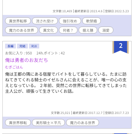
文字数 10,469
最終更新日 2023.4.6
登録日 2022.5.23
異世界転移
流され受け
強引攻め
軟禁婚
魔力のある世界
異文化
何者？
据え膳
溺愛
2
長編
完結
R18
お気に入り : 950
24h.ポイント : 42
俺は勇者のお友だち
むぎごはん
俺は王都の隅にある宿屋でバイトをして暮らしている。たまに訪
ねてきてくれる騎士のイゼルさんに会えることが、唯一の心の支
えとなっている。 ２年前、突然この世界に転移してきてしまった
主人公が、頑張って生きていくお話。
文字数 25,021
最終更新日 2017.12.7
登録日 2017.7.23
異世界移転
美形騎士×平凡
魔力のある世界