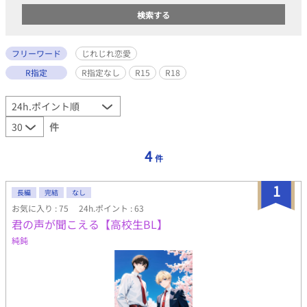
フリーワード
じれじれ恋愛
R指定
R指定なし
R15
R18
件
4
件
1
長編
完結
なし
お気に入り : 75
24h.ポイント : 63
君の声が聞こえる【高校生BL】
純鈍