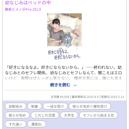
幼なじみはベッドの中
藤掛ヒメノ＠Pro-ZELO
「好きになるなよ。好きにならないから。」――終われない、幼
なじみとのセフレ関係。 幼なじみとセフレなんて、聞こえはエロ
いけど、実際はぜんっぜん笑えない。 櫻井大吾には、誰にも言え
ない関係がある。 相手は幼なじみの木島泉。 高校の頃に始まった
続きを読む
肉体関係は、気づけば大学生になっても続いていた。 何度も終わ
らせようと思った。 彼女ができたときも、ちゃんと恋愛しようと
文字数 49,508
最終更新日 2025.8.9
登録日 2025.5.13
した。 だけど別れるたびに、泉に戻ってしまう――そのくせ、本
気になるのが怖くて、肝心な言葉はいつも飲み込んだ。 「これ以
幼馴染み
執着
一途な受け
拗らせ攻め×健気受け
上はムリ」と思うくせに、泉が他の男と話していると胸がざわつ
拗らせ攻め
じれじれ恋愛
大学生
セフレから始まる恋
く。 泉の執着が怖くて、自分自身の感情が恐ろしくて、手放した
くて堪らない。 それなのに、俺はまた泉を抱く。 めんどくさく
すれ違い
濃密BL
て、情けなくて、臆病で。 こじらせ大学生ふたりの、「セフレか