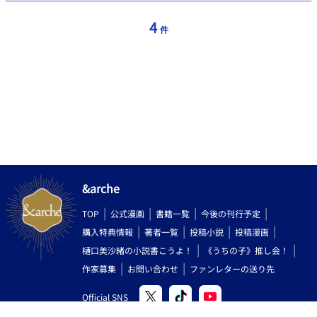
らはじめる恋愛未満」ラブストーリー。 毎週月曜・水曜 更新予
定。
4
件
&arche
TOP
公式漫画
書籍一覧
今後の刊行予定
購入特典情報
著者一覧
投稿小説
投稿漫画
樋口美沙緒の小説書こうよ！
《うちの子》推し会！
作家募集
お問い合わせ
ファンレターの送り先
Official SNS