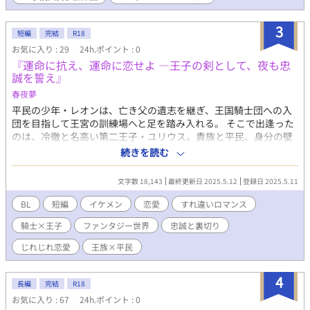
応援だけじゃなく、俺のことを雇ってもらって一緒に働かせてほ
しい」 「あー！ 分かったよ。俺も協力する。このレトロな喫茶
3
短編
完結
R18
店を地域で一番流行る店にしてやるから覚悟しておけよ！」 ぼ
んやり無自覚マスターが経営するレトロ喫茶の行く末は？ 幼な
お気に入り : 29
24h.ポイント : 0
じみ二人の想いは？ ゆっくりとした時間の中で、じれじれする
『運命に抗え、運命に恋せよ ―王子の剣として、夜も忠
恋のお話です。 ・表紙はかんたん表紙メーカーで作成していま
誠を誓え』
す。 ・毎日7時に投稿予定です。 ・勢いで書いてます。誤字脱字
春夜夢
等チェックしてますが、不備があるかもしれません。 ・公開済の
平民の少年・レオンは、亡き父の遺志を継ぎ、王国騎士団への入
お話も加筆訂正する場合があります。
団を目指して王宮の訓練場へと足を踏み入れる。 そこで出逢った
のは、冷徹と名高い第二王子・ユリウス。貴族と平民、身分の壁
を越えて交差する視線。 最初は敵意しかなかった王子が、次第に
続きを読む
レオンの純粋さに心を揺らしていく。 剣と忠誠、陰謀と秘密、そ
して燃えるような恋。 「――お前は俺の剣だ。誰にも、触れさせ
文字数 18,143
最終更新日 2025.5.12
登録日 2025.5.11
ない」 運命に引き裂かれるか、それとも…… 王道ファンタジーの
舞台で、恋と誓いの物語が今、動き出す。
BL
短編
イケメン
恋愛
すれ違いロマンス
騎士×王子
ファンタジー世界
忠誠と裏切り
じれじれ恋愛
王族×平民
4
長編
完結
R18
お気に入り : 67
24h.ポイント : 0