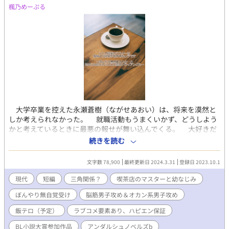
楓乃めーぷる
大学卒業を控えた永瀬蒼樹（ながせあおい）は、将来を漠然と
しか考えられなかった。 就職活動もうまくいかず、どうしよう
かと考えているときに最悪の報せが舞い込んでくる。 大好きだ
った祖父の訃報―― それは、蒼樹の将来を決断させるには十分
続きを読む
な出来事だった。 「俺、決めたよ。後を継ぐ」 蒼樹は祖父の経
営するレトロ喫茶「プラムコレクト」が大好きだった。 子ども
文字数 78,900
最終更新日 2024.3.31
登録日 2023.10.1
の頃から祖父が病気で入院して店が休みになるまで、毎日のよう
に通い続けていたのだ。 憩いの場の喫茶店を潰す訳にはいかな
現代
短編
三角関係？
喫茶店のマスターと幼なじみ
い。 決心した蒼樹は、両親の反対を振り切って自分が後を継い
ぼんやり無自覚受け
脳筋男子攻め＆オカン系男子攻め
でレトロ喫茶のマスターになることを決意する。 蒼樹は呼びだ
した二人の幼なじみへレトロ喫茶のマスターになることを告げ
飯テロ（予定）
ラブコメ要素あり、ハピエン保証
る。 困惑した幼なじみ二人だったが、ぼんやりとして頼りない
蒼樹を放っておくことなどできない。 「そうか。俺は応援する。
BL小説大賞参加作品
アンダルシュノベルズb