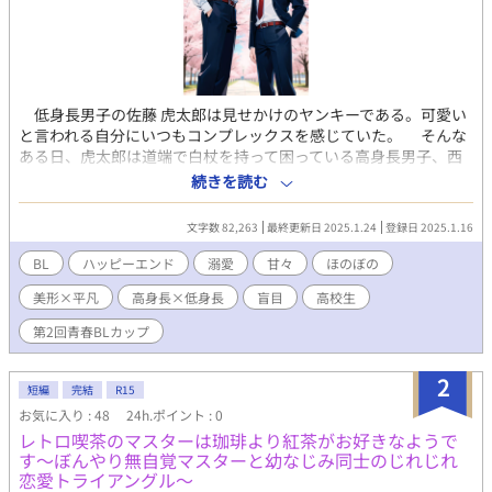
低身長男子の佐藤 虎太郎は見せかけのヤンキーである。可愛い
と言われる自分にいつもコンプレックスを感じていた。 そんな
ある日、虎太郎は道端で白杖を持って困っている高身長男子、西
瑛二を助ける。 瑛二はいままで見たことがないくらい綺麗な顔
続きを読む
をした男子だった。 「ねえ虎太郎、君は宝物を手に入れたらどう
する？ ……俺はね、わざと手放してしまうかもしれない」 俺
文字数 82,263
最終更新日 2025.1.24
登録日 2025.1.16
はこの言葉の意味を全然分かっていなかった。 これは盲目の高
校生と見せかけのヤンキーがじれじれ友情からじれじれ恋愛をし
BL
ハッピーエンド
溺愛
甘々
ほのぼの
ていく物語 勘違いされやすい冷徹高身長ヤンキーとお姫様気質
美形×平凡
高身長×低身長
盲目
高校生
な低身長弱視男子の恋もあり
第2回青春BLカップ
2
短編
完結
R15
お気に入り : 48
24h.ポイント : 0
レトロ喫茶のマスターは珈琲より紅茶がお好きなようで
す～ぼんやり無自覚マスターと幼なじみ同士のじれじれ
恋愛トライアングル～