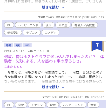
月野純(15) 高校生。健気で大人しい性格とは裏腹に、ゴリゴリの
ダークファンタジーを妄想している。 あらすじ 俺、藤原大輝
続きを読む
は、人の妄想を見ることができるサラリーマン。 満員電車の唯
一の楽しみは、ある地味な男子高校生のとびきり面白いダークで
文字数 55,445
最終更新日 2023.10.30
登録日 2023.10.29
本格的なファンタジー妄想を覗き見ること。 そんなある日、そ
の男子高校生が痴漢に遭っているところに出くわす。せっかくの
BL
ハッピーエンド
現代
年の差
社会人×高校生
本格ファンタジー妄想が痴漢のせいで汚されることに憤慨し男子
健気受け
ラブコメ
コメディ
高校生を助ける。また痴漢されるかもしれないと不安がる少年ー
ー月野純くんーーのボディーガードをすることになり、純くんと
だんだん仲良くなっていく。 しかし、純くんの妄想は次第にフ
7
短編
完結
R15
ァンタジーが少なくなり、いつしか俺と純くんがいちゃいちゃデ
お気に入り : 12
24h.ポイント : 0
ートを繰り広げるラブコメBLだらけになっていた。 俺の癒しの
何故、俺はホストクラブに迷い込んでしまったのか？ 体
本格ファンタジーを返して！ このままではファンタジーの妄想
験者：S氏による、人を惑わす事の恐ろしさ。
が見られなくなると危惧し、純くんをファンタジー漬けにしてフ
ァンタジーの楽しさを思い出させる作戦を発動することにする。
こまの ととと
さっそくデートと称して、友人のファンタジー作家の公開イン
今思えば、何もかもが不可思議でして。 何故、自分がこのよ
タビューに誘うこと成功した。 絶対に君の妄想をラブコメBL堕
うな体験をする事になってしまったのか……。 非常に釈然とし
ちから救ってみせる！ ありとあらゆる方法で男子高校生をファ
ないものがあります。 金銭面では大きな痛手にはなら無かった
ンタジーの道へ戻そうとする俺と、何がなんでもラブコメBLを妄
のが、唯一の救いと言ってもいいでしょう。 それでは、お話し
続きを読む
想する男子高校生の熱い戦い（？）が始まるーー！
致します。 その日は……。 そう話をする彼であったが、途中
から様子に違和感を感じた。 また、このインタビューの後、彼
文字数 7,560
最終更新日 2023.3.17
登録日 2023.3.17
とは連絡が取れていない。
BL
恋愛
イケメン
現代
ハッピーエンド
溺愛