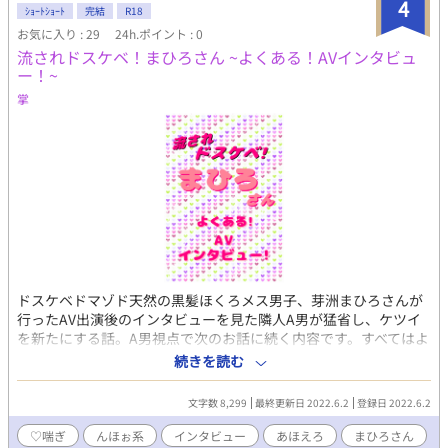
4
ｼｮｰﾄｼｮｰﾄ
完結
R18
お気に入り : 29
24h.ポイント : 0
流されドスケベ！まひろさん ~よくある！AVインタビュ
ー！~
掌
ドスケベドマゾド天然の黒髪ほくろメス男子、芽洲まひろさんが
行ったAV出演後のインタビューを見た隣人A男が猛省し、ケツイ
を新たにする話。A男視点で次のお話に続く内容です。すべてはよ
くある！フィクションのファンタジーです。 まひろさんシリーズ
続きを読む
まとめタグ→まひろさん pixiv/ムーンライトノベルズにも同作品
を投稿しています。 インタビューへのレビューなどありました
文字数 8,299
最終更新日 2022.6.2
登録日 2022.6.2
ら（web拍手） http://bit.ly/38kXFb0 Twitter垢・返信はこ
ちらにて https://twitter.com/show1write
♡喘ぎ
んほぉ系
インタビュー
あほえろ
まひろさん