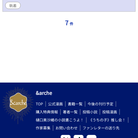
執着
7
件
&arche
TOP
公式漫画
書籍一覧
今後の刊行予定
購入特典情報
著者一覧
投稿小説
投稿漫画
樋口美沙緒の小説書こうよ！
《うちの子》推し会！
作家募集
お問い合わせ
ファンレターの送り先