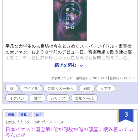
ル内の撮影スタジオ。照明の白熱が肌を焦がす中、レスリング部
員との設定で撮影が始まる。インタビューでぎこちなく笑う二
人、キスで舌が絡みつくぬめり、乳首を甘噛みするざらつき――
前戯の波が藤政の抵抗を少しずつ溶かす。片岡の18cm巨根が、バ
ージンアナルの入口をゆっくり押し広げていく。正常位で前立腺
を抉る感触が痛みを快楽に変える瞬間を、カメラがクローズアッ
プで捉える。バックで尻肉を波打たせ、騎乗位で自ら腰を沈める
平凡な大学生の吉良紡は今をときめくスーパーアイドル・東雲律
藤政の表情が、恍惚を湛える。繰り返される寸止めに耐えかねた
の大ファン。およそ８年前のデビュー日、音楽番組で歌う律の姿
懇願の声が、スタジオの空気を震わせる。ついに、片岡の巨根が
を見て、テレビに釘付けになった日を今でも鮮明に覚えている。
藤政のアナルを根元まで貫き、白濁の予感を孕んだ脈動が内壁を
歌うことが唯一の特技である紡は、同級生に勝手にオーディショ
満たす――この瞬間、動画のフレームが二人の運命を永遠に封じ
続きを読む
ン番組に応募されてしまう。断ることが苦手な紡は渋々その番組
込める。 撮影の余韻が冷めやらぬ中、スタジオからの帰路で二
に出演することに……。 緊張に押し潰されそうになりながら歌い
人の視線が絡み合い、薄暗い駐車場で新たな衝動が爆発する。部
文字数 121,946
最終更新日 2023.11.3
登録日 2022.11.3
切った紡の目に映ったのは、彼にとって神さまのような存在とも
室への帰還がさらなる連鎖を呼び起こし、シャワールームの湯気
いえる律だった。夢見心地のまま「律と一緒に歌ってみたい」と
の中で部員たちの肉体が溶け合う気配が、渇望をさらに膨張させ
BL
アイドル
芸能人×一般人
溺愛
大学生
インタビューに答える紡の言葉を聞いて、番組に退屈していた律
る。フレームの外側で、欲の渦は静かに広がっていく。 （過激な
イケメン
甘々
シリアス
美形×平凡
は興味を持つ。 そして、番組を終えた紡が廊下を歩いていると、
描写を含むため、18歳以上の読者に限定） 【「男子体操部シリー
誰かが突然手を引いてーー…。 孤独なスーパーアイドルと、彼を
ズ」の第6作です。これまでの５作を先に読んでいただけると、な
神さまと崇める平凡な大学生。そんなふたりのラブストーリー。
お一層お楽しみいただけます！】
3
短編
連載中
R18
お気に入り : 5
24h.ポイント : 14
日本イケメン国宝第1位が何故か俺の部屋に棲み着いてい
るんだが