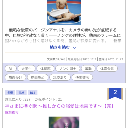
無垢な後輩のバージンアナルを、カメラの赤い光が点滅する
中、巨根が容赦なく貫く――ノンケの理性が、動画のフレームに
囚われながらも甘く溶けゆく瞬間、羞恥が快楽に変わる。 新学
期の器械体操部ロッカールーム。汗と金属の匂いが染みつく空間
続きを読む
で、長身の片岡浩平が、過激なエロ下着の撮影バイトの成果を無
邪気に晒す。シースルー布地越しに露茎の輪郭が浮かぶ股間、モ
文字数 34,543
最終更新日 2025.12.7
登録日 2025.11.23
ザイクすら惜しまぬ大胆なポーズに、後輩たちの視線が熱く絡
む。だが、それは序曲に過ぎない。大学院進学資金の獲得を狙う
BL
大学生
体操部
ノンケ同士
羞恥
体育会系
片岡に、アダルト動画のオファーが舞い込む。ノンケ同士のガチ
筋肉受け
筋肉攻め
乱交あり
快楽堕ち
絡み、タチ役の先輩が未経験の後輩を開発するシナリオ――金欠
の恥ずかしがり屋、藤政竣也を誘うと、部内の空気が一気に妖し
く変わる。「男相手じゃ勃たない…」と抵抗する藤政の短パン股
2
長編
完結
R18
間が、しかし好奇心の疼きにわずかに膨らむ。高瀬恒征の企み
お気に入り : 227
24h.ポイント : 21
で、真邊佑司と坂口太河が即席のデモンストレーションを強いら
神さまに捧ぐ歌 〜推しからの溺愛は地雷です〜【完】
れる。日焼けした坂口の尻肉を割り開き、佑司の仮性包茎がぬめ
りを塗り広げて沈む感触――坂口の甘い喘ぎが部屋に響き、藤政
新羽梅衣
の理性が揺らぐ。高瀬の指が布地越しに触れ、膨らみを優しく揉
みしだく。部内の体育会系ノリが、背徳の熱気を加速させる。こ
のデモが、藤政の心に渇望の種を植え付ける。 数日後、雑居ビ