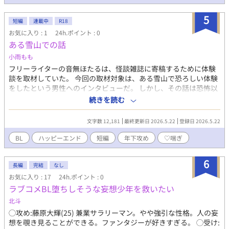
5
短編
連載中
R18
お気に入り : 1
24h.ポイント : 0
ある雪山での話
小雨もも
フリーライターの音無ほたるは、怪談雑誌に寄稿するために体験
談を取材していた。 今回の取材対象は、ある雪山で恐ろしい体験
をしたという男性へのインタビューだ。 しかし、その話は恐怖以
上になんともエロティックな体験が含まれていた――。 メインは
続きを読む
林業従事の若者×山小屋の管理人をしている年上の美人お兄さん
です。 BL×エロ×微ホラー？です。ハピエンです。軽度の♡喘ぎ
文字数 12,181
最終更新日 2026.5.22
登録日 2026.5.22
を含みます。
BL
ハッピーエンド
短編
年下攻め
♡喘ぎ
6
長編
完結
なし
お気に入り : 17
24h.ポイント : 0
ラブコメBL堕ちしそうな妄想少年を救いたい
北斗
◯攻め:藤原大輝(25) 兼業サラリーマン。やや強引な性格。人の妄
想を覗き見ることができる。ファンタジーが好きすぎる。 ◯受け: