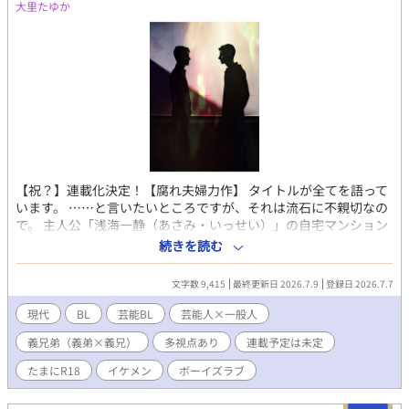
大里たゆか
【祝？】連載化決定！【腐れ夫婦力作】 タイトルが全てを語って
います。 ……と言いたいところですが、それは流石に不親切なの
で。 主人公「浅海一静（あさみ・いっせい）」の自宅マンション
に、関西弁を喋るある男が何故か居ます。 飲んでます。酩酊して
続きを読む
います。時刻は夜です。ちょっと遅めの夜です。 一静と酔っ払い
関西弁男は、なんとなく流れていた芸能ニュースにて、「顔面イ
文字数 9,415
最終更新日 2026.7.9
登録日 2026.7.7
ケメン国宝第1位」と呼ばれる俳優「天音冴生（あまね・さえ
き）」のインタビューを目にします。 それに対して、酔っ払い関
現代
BL
芸能BL
芸能人×一般人
西弁男が文句を言い出します。 話はそれからだ（古語）。 ってい
義兄弟（義弟×義兄）
多視点あり
連載予定は未定
うかタイトルでネタバレしとるがな、もうええわ。 普通の感想ご
意見も大歓迎でございます。ヨロシクお願い申し上げます。
たまにR18
イケメン
ボーイズラブ