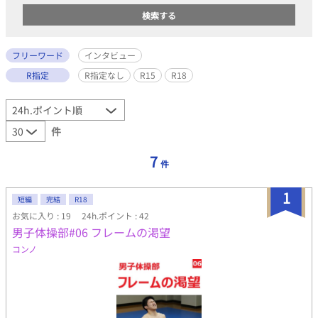
フリーワード
インタビュー
R指定
R指定なし
R15
R18
件
7
件
1
短編
完結
R18
お気に入り : 19
24h.ポイント : 42
男子体操部#06 フレームの渇望
コンノ