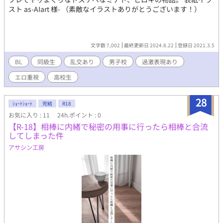
スト as-AIart 様- （素敵なイラストありがとうございます！）
文字数 7,002
最終更新日 2024.8.22
登録日 2021.3.5
BL
同級生
乱交あり
男子校
過激表現あり
エロ重視
高校生
28
ｼｮｰﾄｼｮｰﾄ
完結
R18
お気に入り : 11
24h.ポイント : 0
【R-18】相棒に内緒で秘密の用事に行ったら相棒と合流
してしまった件
アサシン工房