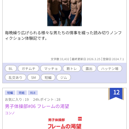
毎晩繰り広げられる様々な男たちの情事を綴った読み切りノンフ
ィクション体験記です。
文字数 33,432
最終更新日 2026.3.25
登録日 2024.7.1
BL
ガチムチ
マッチョ
筋トレ
露出
ハッテン場
乱交あり
SM
短編
ジム
12
短編
完結
R18
お気に入り : 19
24h.ポイント : 28
男子体操部#06 フレームの渇望
コンノ