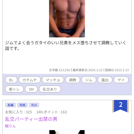
ジムでよく会うガタイのいい兄貴をメス堕ちさせて調教していく
話です。
文字数 223,930
最終更新日 2026.3.23
登録日 2023.3.23
BL
ガチムチ
マッチョ
調教
ジム
露出
ゲイ
筋トレ
SM
乱交あり
2
長編
完結
R18
お気に入り : 325
24h.ポイント : 163
乱交パーティー出禁の男
眠りん