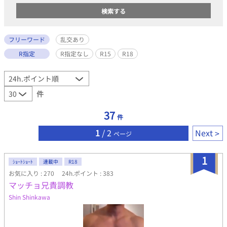
フリーワード
乱交あり
R指定
R指定なし
R15
R18
件
37
件
1
/ 2
Next
ページ
1
ｼｮｰﾄｼｮｰﾄ
連載中
R18
お気に入り : 270
24h.ポイント : 383
マッチョ兄貴調教
Shin Shinkawa