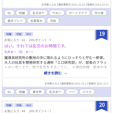
文字数 2,126
最終更新日 2022.10.22
登録日 2022.10.22
BL
短編
乱交あり
やおい
ボーイズラブ
年の差
着衣プレイ
言葉責め
完結
19
短編
完結
R18
お気に入り : 62
24h.ポイント : 7
はい。それでは乱交のお時間です。
丸井まー（旧：まー）
魔導具研究所の敷地の中に隠れるようにひっそりと佇む一軒家。
大人の玩具を開発研究する通称「エロ研究部」が、部長のフラッ
トの一言により、皆で乱交をすることに。 ※清白妙様、坂本やま
様主催の「らららパーリーナイト」企画参加作品です。男５人で
続きを読む
乱交してます。リバ、小スカありです。頭を空っぽにしてお楽し
みください。 ※ムーンライトノベルズさんでも公開しておりま
文字数 8,913
最終更新日 2021.12.1
登録日 2021.12.1
す。
BL
短編
異世界
乱交あり
リバ
小スカ
20
短編
完結
R18
お気に入り : 44
24h.ポイント : 7