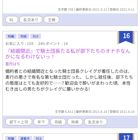
すか？」をエロシーン足りないなと思ってエロさ増すために加筆
しました。また、褐色少年の話の続編がうまく思いつかず、強引
文字数 708
最終更新日 2021.9.11
登録日 2021.9.11
に終わらせてしまったぜ。ということでおわびとして、新作のえ
BL
乱交あり
王様
ちえちなお話を一つ投稿しました。生徒会長×ヤンキーネタとな
ります。 22.02.13 「生徒会長は激しく性徒指導」を投稿しまし
た。気が付けばドSな生徒会長最高という気持ちで文章を書いてい
16
短編
完結
R18
ました。調子に乗って「夏休みの自由研究は友人を監禁しての観
お気に入り : 159
24h.ポイント : 14
察日記！？」まで投稿しました。筆が乗りました。 そして同日
『結婚間近』で騎士団長たる私が部下たちのオナホなん
さらに調子にのって最終回まで書きました。私自身アルファポリ
かになるわけないっ！
スで連載をほったらかしている作品が多く、この作品だけでもや
りたいことを一度すべてやって完結させた方がいいという結論に
雲丹はち
至りました。ですが、もし気が向けば、また別の新たなるキャラ
婚約者との結婚間近となった騎士団長クレイグが着任したのは、
を登場させたりして、新しい話を書こうかなと考えています。ひ
素行の悪さで有名な第七騎士団だった。 しかし就任後、部下たち
とまずさよなら、また会いましょう。そういった感じとなりま
の態度はとても友好的で……? 歓迎会で酔いがまわった頃、本性
す。
むき出しの男たちがクレイグに襲いかかる!
文字数 6,811
最終更新日 2021.6.10
登録日 2021.6.10
部下×上司
年下
完結
拘束
乱交あり
17
短編
連載中
R18