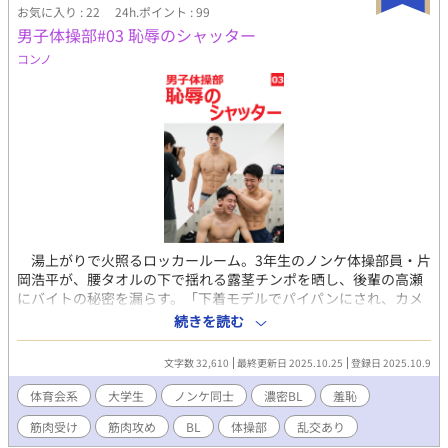
お気に入り : 22
24h.ポイント : 99
士の信頼感が、過激な場面に奇妙な親密さを添える。汗ばんだ
男子体操部#03 恥辱のシャッター
肌、筋肉の収縮、脈打つ陰茎の描写が、読者を物語の熱気の中に
引き込む。男同士の絆と欲望が交錯する中、羞恥に顔を赤らめな
コンノ
がらも快感に抗えない5人のオスの姿。青春の熱気と背徳感が交錯
する一夜を、仲間たちの汗と喘ぎ声とともに描きあげる。この狂
気の一夜に、どこまで浸れるか？ （過激な描写を含むため、18歳
以上の読者に限定）
湯上がりで火照るロッカールーム。3年生のノンケ体操部員・片
岡浩平が、腰タオルの下で揺れる露茎チンポを晒し、後輩の高瀬
にバイトの秘密を漏らす。「下着モデルでパイパンにされ、カメ
ラの前で勃起晒しちゃった…」。無垢な好奇心が、禁断の再現プ
続きを読む
レイに火をつける。他の部員も加わり、ノンケの理性が溶け、男
たちの視線が肌を焦がす瞬間――恥辱のシャッターが、快楽の扉
文字数 32,610
最終更新日 2025.10.25
登録日 2025.10.9
を開く。 器械体操部の練習後、蒸し暑いロッカールームに残っ
た片岡浩平と高瀬恒征。180cmの筋肉質ボディでムードメーカー
体育会系
大学生
ノンケ同士
濃密BL
羞恥
の片岡は金回りの良さを明かす。きっかけは学園祭でのスカウ
筋肉受け
筋肉攻め
BL
体操部
乱交あり
ト。通販下着サイトの「首から下だけのモデル」と誘われ、金欠