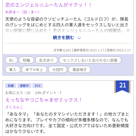
恋のエンジェル☆ふーたんがイクッ！！
丸井まー（旧：まー）
天使のような容姿のクソビッチふーたん（ゴルドロフ）が、隊長
のグレッグをはじめとする四人の軍人達をセックスしないと出さ
ない部屋に閉じ込めた！ 恋のエンジェル☆ふーたんの暗躍話。 ※
乱交です。濁音喘ぎです。 ※頭を空っぽにして、お楽しみくださ
続きを読む
い。 ※ムーンライトノベルズさんにも公開しております。
文字数 6,001
最終更新日 2023.1.17
登録日 2023.1.17
BL
短編
乱交あり
セックスしないと出られない部屋
軍人
年下✕年上
大団円
濁音喘ぎ
21
長編
連載中
R18
お気に入り : 10
24h.ポイント : 7
えっちなやつごちゃまぜミックス！
さくらんこ
「あなタマ」 「あなたのタマシイいただきます！」の他カプまと
めになります。 プレイやカプの傾向が多種多様なので、なんでも
大好きな方向けです。 全て固定・公式カプではないため更新頻度
はかなり少ないです。