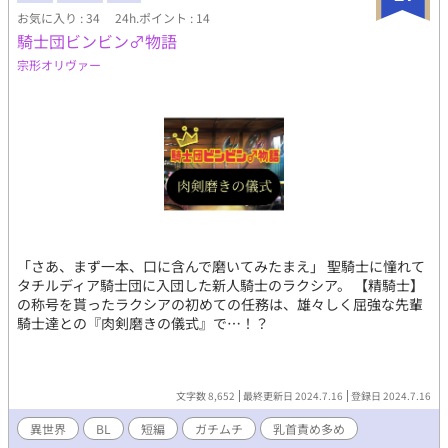
お気に入り : 34
24h.ポイント : 14
騎士団ビンビン♂物語
宗形オリヴァー
「さあ、まず一本、口に含んで磨いてみたまえ」 聖騎士に憧れて
タチルディア騎士団に入団した新人騎士のラクシア。 【精騎士】
の称号を貰ったラクシアの初めての任務は、雄々しく屈強な先輩
騎士達との『肉剣磨きの儀式』で…！？
文字数 8,652
最終更新日 2024.7.16
登録日 2024.7.16
異世界
BL
短編
ガチムチ
乳首責め多め