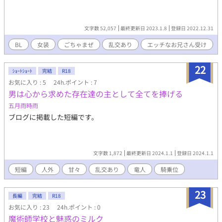
文字数 52,057
最終更新日 2023.1.8
登録日 2022.12.31
BL
女装
ごちゃまぜ
乱交あり
エッチなお兄さん受け
22
ｼｮｰﾄｼｮｰﾄ
完結
R18
お気に入り : 5
24h.ポイント : 7
男は心から求めた存在達の主として全てを捧げる
五月雨時雨
ブログに掲載した短編です。
文字数 1,872
最終更新日 2024.1.1
登録日 2024.1.1
短編
人外
甘々
乱交あり
竜人
騎乗位
23
長編
完結
R18
お気に入り : 23
24h.ポイント : 0
魔術師学校と魅惑のミルク