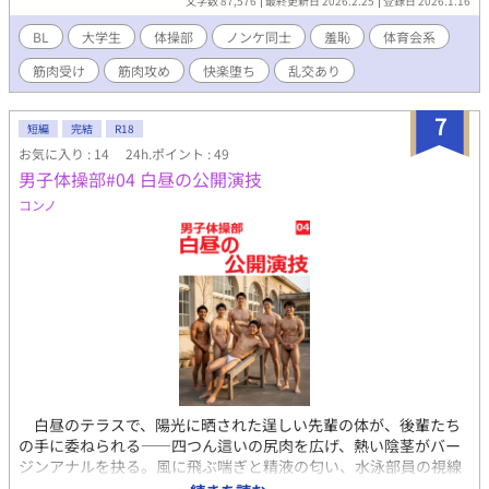
文字数 87,576
最終更新日 2026.2.25
登録日 2026.1.16
と姿を変える。誰かに見られるかもしれないという緊張が、感覚
を異様なほど研ぎ澄まし、鼓動や息遣いが生々しく耳に残る。
BL
大学生
体操部
ノンケ同士
羞恥
体育会系
三章構成で藤政竣也の貪欲なセックスライフを描く、シリーズ初
筋肉受け
筋肉攻め
快楽堕ち
乱交あり
の中編集。 先輩に誘われて出演したAVで男同士の快楽を知って
しまった器械体操部2年の藤政は、バイト先のスポーツクラブで羞
恥の快感まで覚えてしまっていた。鍛え上げられた身体は正直
7
短編
完結
R18
で、誤魔化しがきかない。盛り上がる筋肉、触れ合った瞬間に伝
お気に入り : 14
24h.ポイント : 49
わる体温、肌に残る汗の感触。近づくだけで意識は乱れ、触れ合
男子体操部#04 白昼の公開演技
えば抑制は簡単に崩れる。同期の友人、スポーツクラブの利用
客、部活の先輩。男同士だからこそ遠慮は削ぎ落とされ、欲望は
コンノ
直接的になる。性的嗜好など関係なく、最初にあったはずの戸惑
いはすぐに薄れ、繰り返すほどに快感だけが確かな実感として残
っていく。 刺激は偶然から始まり、やがて選択になり、いつの
間にか習慣へと変わる。スリルは消えず、慣れによってむしろ濃
度を増し、身体は次を当然のように求め始める。講義中の生堀り
中出し、ジムの浴室での3P、大勢の部員たちが利用するロッカー
ルームでの輪姦プレイ。清潔だった時間と空間は甘く湿り、共有
された秘密と感覚が関係を縛りつけていく。躊躇いは薄れ、代わ
りに残るのは、もう戻れないという実感と、欲望に身を委ねる心
地よさだ。 快楽は特別な出来事ではなく、日常の隙間に忍び込
白昼のテラスで、陽光に晒された逞しい先輩の体が、後輩たち
む。視線、距離、沈黙、わずかな接触。その積み重ねが、ノンケ
の手に委ねられる――四つん這いの尻肉を広げ、熱い陰茎がバー
体育大生の理性を削り、身体を正直にしていく。悦楽を試し、確
ジンアナルを抉る。風に飛ぶ喘ぎと精液の匂い、水泳部員の視線
かめ、共有し、生活の中に溶かし込んでいく流れが、濃密な空気
が背徳を煽る中、公開セックスの悦楽が連鎖する。器械体操部の