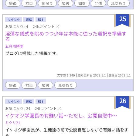
短編
拘束
宙吊り
猿轡
媚薬
発情
乱交あり
25
ｼｮｰﾄｼｮｰﾄ
完結
R18
お気に入り : 4
24h.ポイント : 0
淫蕩な儀式を眺めつつ少年は本能に従った選択を準備す
る
五月雨時雨
ブログに掲載した短編です。
文字数 1,349
最終更新日 2023.1.1
登録日 2023.1.1
短編
拘束
猿轡
乱交あり
26
ｼｮｰﾄｼｮｰﾄ
完結
R18
お気に入り : 24
24h.ポイント : 0
イケオジ学園長の有難い話〜ただし、公開自慰中〜
ミクリ21
イケオジ学園長が、生徒達の前で公開自慰しながら有難い話をす
る。