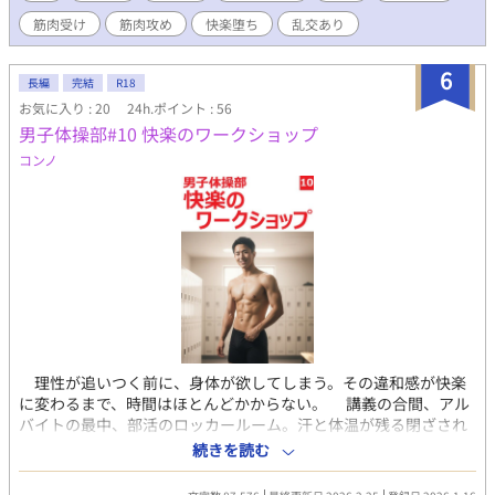
る。見られている。自分の陰茎が、客たちの前でゆっくりと硬く
マッサージ」もぜひ！】
筋肉受け
筋肉攻め
快楽堕ち
乱交あり
なっていくのを、藤政は止められなかった。それが、始まりだっ
た。 部活の先輩たちに開発された身体は、すでに男の快楽を知
っていた。しかし、これは違う。知らない男たちに、ただ見られ
6
長編
完結
R18
るだけで、陰茎がビクビクと反応してしまう。タオルをわざと緩
お気に入り : 20
24h.ポイント : 56
く巻き、隙間から覗かせる。熱波を仰ぐたびに股間が揺れ、客た
男子体操部#10 快楽のワークショップ
ちの視線が肌を焼くように熱い。浴場で脚を広げ、半勃起を晒す
のも習慣になった。「見て…俺のチンポ、もっと見て…」 そん
コンノ
なある日、湯船に現れたのは、春に卒業したばかりのOB・松谷貴
晃。憧れの先輩に、半勃起を晒したまま見つめられ、藤政の理性
は崩壊寸前。パーソナルトレーニングの予約が入り、窓際のスタ
ジオで松谷に犯される。向かいのオフィスビルから丸見えの場所
で、鏡に映る自分の淫らな姿を見ながら、藤政は初めてのケツイ
キに達した。さらに松谷は、韮川悠人を連れてサウナに現れる。
閉店間際のサウナ室で、藤政は先輩二人に挟まれ、客たちの視線
を浴びながら犯される。ガラス扉越しに覗く顔見知りの常連た
ち。「見て…俺の恥ずかしいところ、全部見て…イくところ、見
てほしい…」見られる悦びは、もう止められない。汗と精液にま
理性が追いつく前に、身体が欲してしまう。その違和感が快楽
みれ、藤政は陶酔の淵に落ちていく。体育会系ノンケ男子たち
に変わるまで、時間はほとんどかからない。 講義の合間、アル
の、底なしの性欲と背徳の快楽。 第8弾は、サウナの熱気の中
バイトの最中、部活のロッカールーム。汗と体温が残る閉ざされ
で最も過激に燃え上がる一作。 （過激な描写を含むため、18歳以
た空間。生活の延長にあるはずの場所で、男の身体は無防備にさ
上の読者に限定） 【「男子体操部シリーズ」の第8作です。これ
続きを読む
らされ、張りつめた筋肉と湿った空気が欲望を刺激する。軽い冗
までの7作を先に読んでいただけると、なお一層お楽しみいただけ
談の延長だった接触は、すぐに意味を変え、逃げ場のない昂りへ
ます！】