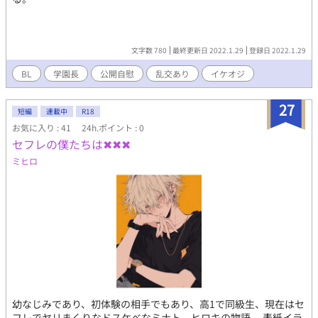
文字数 780
最終更新日 2022.1.29
登録日 2022.1.29
BL
学園長
公開自慰
乱交あり
イケオジ
27
短編
連載中
R18
お気に入り : 41
24h.ポイント : 0
セフレの僕たちは✖✖✖
ミヒロ
幼なじみであり、初体験の相手でもあり、高1で同級生、現在はセ
フレでヤリまくりなドスケベなミナト、ヒロキの物語。 表紙イラ