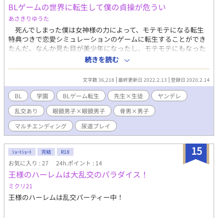
BLゲームの世界に転生して僕の貞操が危うい
あさきりゆうた
死んでしまった僕は女神様の力によって、モテモテになる転生
特典つきで恋愛シミュレーションのゲームに転生することができ
たんだ。なんか見た目が美少年になったし、モテモテにもなった
から、これで美少女達がよってきて、夢のハーレムができるぞ！
続きを読む
と思った。 でも来たのはBLゲームの世界だった！？ モテモテの
転生特典で男達に言い寄られるわ、恋愛フラグたちまくるわで、
文字数 36,218
最終更新日 2022.2.13
登録日 2020.2.14
僕の貞操が危ない！ 絶対この体は守りきるぞ！！ ※Ｒ１８描写も
一応あります。ＢＬ苦手な方はご遠慮ください。 20.08.01 第
BL
学園
BLゲーム転生
先生×生徒
ヤンデレ
二話公開しました。なんか、六か月たってからの二話ですいませ
乱交あり
眼鏡男子×眼鏡男子
骨男×男子
ん。Ｒ１８描写ないけど、さっそく一つになりました♂ 21.05.11
まさかの第3話。こんな頭のおかしいＢＬを思いつくのは自分位
マルチエンディング
尿道プレイ
でしょう。ギャグだか、ホラーだか、エロイんだかよく分からな
いことになりました。 21.05.14 ４話。好きなものてんこもりに
15
しました。眼鏡男子同士のキス、マスク越しのディープキス、ク
ｼｮｰﾄｼｮｰﾄ
完結
R18
ラスメート男子全員で乱交、もうこれで最終回でもいいような内
お気に入り : 27
24h.ポイント : 14
容になりました。 21.05.16 5話です。まさか骨男に愛されるBLな
王様のハーレムは大乱交のパラダイス！
んて誰も書かんかったやろうな。マニアックだけど、流石に骨男
ミクリ21
は攻めです。受けにはできませんでした。 21.05.17 6話です。南
国の褐色男子を嫁にし、ぼて腹にしたいがだけに考えました。そ
王様のハーレムは乱交パーティー中！
して初の主人公イケメン回。(2)に続きます！ 22.02.12 久々に更
新しました。「どうして何やっても恋愛フラグになっちゃうんで