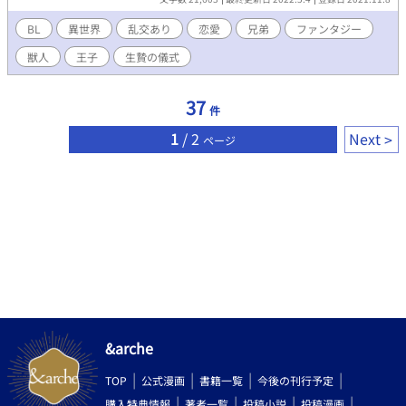
BL
異世界
乱交あり
恋愛
兄弟
ファンタジー
獣人
王子
生贄の儀式
37
件
1
/ 2
Next
ページ
&arche
TOP
公式漫画
書籍一覧
今後の刊行予定
購入特典情報
著者一覧
投稿小説
投稿漫画