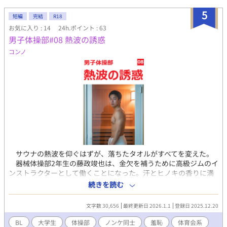
の片岡はスタジオへ。熱い照明とスタッフの待つ部屋で、全裸ボ
ディチェック。筋肉質な身体を褒められ、衝撃の指示。「陰毛処
5
短編
完結
R18
理。除毛クリームでパイパンに」。人前で股間にクリームを塗
お気に入り : 14
24h.ポイント : 63
り、アナル周りまで指で処理される屈辱。シャワーでツルツル感
男子体操部#08 熱波の誘惑
を確かめ、撮影開始。パンプアップした半裸に白いローライズブ
リーフ。跪いて下着を直すスタッフの顔が股間に迫り、ポジショ
コンノ
ン調整までされてしまう。下着を履き替えるたびに何度も直接触
れられ、恥辱が興奮に変わる。「男の指でチンポ握られて…熱
い」。ジョックストラップで尻丸出し、アナル晒しのポーズ。M
字開脚でレンズに迫る股間。フラッシュに晒されながら、指示さ
れたのは、透けTバックの中で勃起の膨らみを表現すること。スタ
ッフに見られながら扱く掌のざらつきがノンケの体を震わせる。
「人前でチンポ扱くなんて…」。 快感とギャラを手にした記憶
を高瀬に漏らすと、早速、痴態の載ったサイトを特定される。
「先輩、勃起写真まで…再現して！」。タオルを外し、ツルツル
の陰茎露わにM字開脚。後輩の視線で反応してしまう。ドＳな性
サウナの熱波を仰ぐはずが、落ちたタオルがすべてを変えた。
癖に火が付いた高瀬は動画撮影を開始。アナルをさらし、勃起を
器械体操部2年生の藤政竣也は、金欠を補うために高級ジムのイ
撮影され…さらには、高瀬の20cm巨根に指示されるまま、オリジ
ンストラクターとして働くことになった。汗とヒノキの香りに満
ナルポーズの撮影も。尻を広げ、アナルを指で抉られ喘ぎ啼くノ
ちたサウナ室で、客たちに熱波を送るロウリュウ中、腰のタオル
ンケ体育会部員。「高瀬の熱い指で前立腺押されて…」。指だけ
続きを読む
が滑り落ちる。全裸で股間を晒した瞬間、客たちの視線が一気に
では我慢できなくなった2人。その時、ロッカールームのドアが開
集中した。慌てて拾おうとする藤政を、常連たちは笑いながら制
いて…。密室の好奇心が暴走を孕み、男たちの絆が汗とぬめりに
文字数 30,656
最終更新日 2026.1.1
登録日 2025.12.20
止する。「そのまま続けて」「みんな全裸だろ」「いい身体して
塗れる――。 （過激な描写を含むため、18歳以上の読者に限定）
るな」羞恥で顔が熱くなるはずなのに、なぜか股間が疼き始め
【「男子体操部シリーズ」の第3作です。「深夜の団体戦」「熱い
BL
大学生
体操部
ノンケ同士
羞恥
体育会系