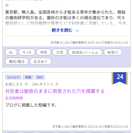
み
東京都、無人島。全国各地から才能ある青年が集められた、極秘
の魔術師学校がある。魔術の才能は多くの場合遺伝であり、代々
魔術師として政府機関や警察などで秘密裏に活躍している。 今年
度、天才とも呼べる一人の青年が魔術師学校に入学した。魔術師
続きを読む
として名門一族であり、魔力は圧倒的なトップ、それだけでな
く、彼の精液には魔力を高める効力があるとの噂である。 魔術師
文字数 53,255
最終更新日 2025.10.9
登録日 2025.5.28
としての一生を決める四年間の魔術師学校生活。青年たちの欲望
が絡み合う。
BL
Ｒ-18
学校
方言
総攻め/ハーレム
総受け
魔術/魔法
乱交あり
24
ｼｮｰﾄｼｮｰﾄ
完結
R18
お気に入り : 9
24h.ポイント : 0
共犯者は獣欲のままに用意された穴を蹂躙する
五月雨時雨
ブログに掲載した短編です。
文字数 1,266
最終更新日 2023.8.28
登録日 2023.8.28