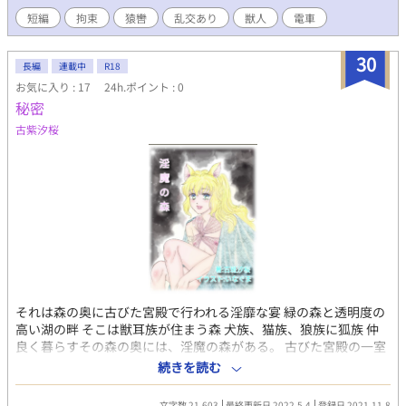
短編
拘束
猿轡
乱交あり
獣人
電車
30
長編
連載中
R18
お気に入り : 17
24h.ポイント : 0
秘密
古紫汐桜
それは森の奥に古びた宮殿で行われる淫靡な宴 緑の森と透明度の
高い湖の畔 そこは獣耳族が住まう森 犬族、猫族、狼族に狐族 仲
良く暮らすその森の奥には、淫魔の森がある。 古びた宮殿の一室
には、いつも甘い声が漏れ聞こえるのだとか……。 足を踏み入れ
続きを読む
たあなたは、その目撃者になる。
文字数 21,603
最終更新日 2022.5.4
登録日 2021.11.8