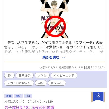
伊吹は大学生であり、ゲイ専用ラブホテル「ラブピーチ」の経
営をしている。 ホテルでは緊縛ショー等のイベントを催してい
るが、中でも伊吹が力を入れているのは乱交パーティーだ。 参
加する者には絶対遵守のルールがあり、何人たりともそのルール
続きを読む
から反する事は許されない。 一つ目、ゴムを着ける事。 二つ
目、無理矢理しない事。 三つ目、乱パの内容をネットに書き込
文字数 423,291
最終更新日 2021.5.31
登録日 2020.4.23
み禁止。 四つ目、主催者である伊吹にプライベートで話しかけ
ない事(止むを得ない事情の場合以外) このルールを犯した者は
SM
三角関係
大学生
ハッピーエンド
出禁となり、厳しい罰を受けなければならない。 今まで誰一人
スカトロ表現あり
初恋
乱交あり
この罰を受ける者はいなかったのだが、運営を始めてから二年、
初めてこのルールを犯す者が現れた。 乱交パーティーに初参加
した翠だ。 伊吹はSMショーで罰を与えた。初心者にとって厳し
3
短編
完結
R18
いプレイをするも、翠はまたルールを犯す。 二度目のSMショー
お気に入り : 40
24h.ポイント : 120
では、もう近寄る気も起こさせないつもりで罰を与えたが、翠は
男子体操部#01 深夜の団体戦
予想以上に痛みに耐えてみせた。 それなら定期的にSMショーを