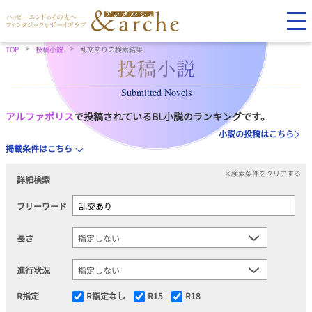
TOP
投稿小説
乱交ありの検索結果
Submitted Novels
アルファポリス
で投稿されているBL小説のランキングです。
小説の投稿はこちら
掲載条件はこちら
×検索条件をクリアする
詳細検索
フリーワード
長さ
進行状況
R指定
R指定なし
R15
R18