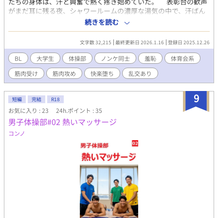
たちの身体は、汗と興奮で熱く疼き始めていた。 表彰台の歓声
がまだ耳に残る夜、シャワールームの濃厚な湯気の中で、汗ばん
だ筋肉質な胸板が密着し、硬く張り詰めた陰茎が熱く擦れ合う。
続きを読む
普段は仲間や同級生として信頼し合う彼らが、メダルの昂揚に理
性のタガを外し、互いの熱い肌を貪るように求め始める。汗のし
文字数 32,215
最終更新日 2026.1.16
登録日 2025.12.26
ょっぱい匂いが混じり、硬い乳首が指で転がされ、初めて触れる
男の陰茎の脈動に息を呑む。抵抗は一瞬で溶け、好奇心が底なし
BL
大学生
体操部
ノンケ同士
羞恥
体育会系
の性欲へと燃え上がる。熱い唇が深く絡み、甘い唾液が滴り落ち
筋肉受け
筋肉攻め
快楽堕ち
乱交あり
る。 ホテルに舞台を移せば、そこはもう欲望の祝宴。ツインル
ームのベッドで、鏡の前で、四人の鍛えられた肉体が汗にまみれ
て絡み合い、精液と汗の混じったオスの匂いが部屋を満たす。初
9
短編
完結
R18
めてのアナルを優しく、しかし貪欲に開発され、窄まりが熱く広
お気に入り : 23
24h.ポイント : 35
がる感触に甘い喘ぎが止まらなくなる。バックで、騎乗位で、串
男子体操部#02 熱いマッサージ
刺しで……体位を変えるたび、羞恥と快感が爆発し、誰もが「も
っと」「イかせて」と懇願する。朝まで続く夜通しのセックス
コンノ
は、ただの肉欲を超えて、彼らに新たな絆を刻み込む。 ノンケ
体育会男子たちの、誰も知らない裏の顔。銀メダルよりも熱く、
表彰台よりも深い、禁断の余熱がここにある。 （過激な描写を含
むため、18歳以上の読者に限定） 【「男子体操部シリーズ」の第
9作です。これまでの作品を先に読んでいただけると、なお一層お
楽しみいただけます！】