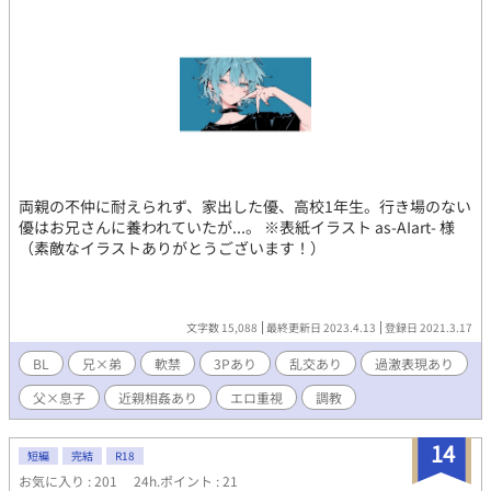
の理性が揺らぐ。高瀬の指が布地越しに触れ、膨らみを優しく揉
みしだく。部内の体育会系ノリが、背徳の熱気を加速させる。こ
のデモが、藤政の心に渇望の種を植え付ける。 数日後、雑居ビ
ル内の撮影スタジオ。照明の白熱が肌を焦がす中、レスリング部
員との設定で撮影が始まる。インタビューでぎこちなく笑う二
人、キスで舌が絡みつくぬめり、乳首を甘噛みするざらつき――
前戯の波が藤政の抵抗を少しずつ溶かす。片岡の18cm巨根が、バ
ージンアナルの入口をゆっくり押し広げていく。正常位で前立腺
を抉る感触が痛みを快楽に変える瞬間を、カメラがクローズアッ
プで捉える。バックで尻肉を波打たせ、騎乗位で自ら腰を沈める
両親の不仲に耐えられず、家出した優、高校1年生。行き場のない
藤政の表情が、恍惚を湛える。繰り返される寸止めに耐えかねた
優はお兄さんに養われていたが...。 ※表紙イラスト as-AIart- 様
懇願の声が、スタジオの空気を震わせる。ついに、片岡の巨根が
（素敵なイラストありがとうございます！）
藤政のアナルを根元まで貫き、白濁の予感を孕んだ脈動が内壁を
満たす――この瞬間、動画のフレームが二人の運命を永遠に封じ
込める。 撮影の余韻が冷めやらぬ中、スタジオからの帰路で二
人の視線が絡み合い、薄暗い駐車場で新たな衝動が爆発する。部
文字数 15,088
最終更新日 2023.4.13
登録日 2021.3.17
室への帰還がさらなる連鎖を呼び起こし、シャワールームの湯気
の中で部員たちの肉体が溶け合う気配が、渇望をさらに膨張させ
BL
兄×弟
軟禁
3Pあり
乱交あり
過激表現あり
る。フレームの外側で、欲の渦は静かに広がっていく。 （過激な
描写を含むため、18歳以上の読者に限定） 【「男子体操部シリー
父×息子
近親相姦あり
エロ重視
調教
ズ」の第6作です。これまでの５作を先に読んでいただけると、な
お一層お楽しみいただけます！】
14
短編
完結
R18
お気に入り : 201
24h.ポイント : 21