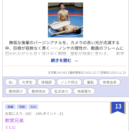
無垢な後輩のバージンアナルを、カメラの赤い光が点滅する
中、巨根が容赦なく貫く――ノンケの理性が、動画のフレームに
囚われながらも甘く溶けゆく瞬間、羞恥が快楽に変わる。 新学
期の器械体操部ロッカールーム。汗と金属の匂いが染みつく空間
続きを読む
で、長身の片岡浩平が、過激なエロ下着の撮影バイトの成果を無
邪気に晒す。シースルー布地越しに露茎の輪郭が浮かぶ股間、モ
文字数 34,543
最終更新日 2025.12.7
登録日 2025.11.23
ザイクすら惜しまぬ大胆なポーズに、後輩たちの視線が熱く絡
む。だが、それは序曲に過ぎない。大学院進学資金の獲得を狙う
BL
大学生
体操部
ノンケ同士
羞恥
体育会系
片岡に、アダルト動画のオファーが舞い込む。ノンケ同士のガチ
筋肉受け
筋肉攻め
乱交あり
快楽堕ち
絡み、タチ役の先輩が未経験の後輩を開発するシナリオ――金欠
の恥ずかしがり屋、藤政竣也を誘うと、部内の空気が一気に妖し
く変わる。「男相手じゃ勃たない…」と抵抗する藤政の短パン股
13
長編
完結
R18
間が、しかし好奇心の疼きにわずかに膨らむ。高瀬恒征の企み
お気に入り : 100
24h.ポイント : 21
で、真邊佑司と坂口太河が即席のデモンストレーションを強いら
軟禁兄弟
れる。日焼けした坂口の尻肉を割り開き、佑司の仮性包茎がぬめ
りを塗り広げて沈む感触――坂口の甘い喘ぎが部屋に響き、藤政
ミヒロ