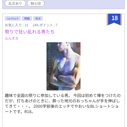
乱交あり
騎士団
18
ｼｮｰﾄｼｮｰﾄ
完結
R18
お気に入り : 15
24h.ポイント : 7
祭りで狂い乱れる男たち
ルルオカ
趣味で全国の祭りに参加している男。 今回は初めて褌をつけたの
だが、打ちあげのときに、酔った地元のおっちゃんが手を伸ばし
てきて・・・。 2000字前後のエッチでやおいなBLショートショ
ートです。R18。