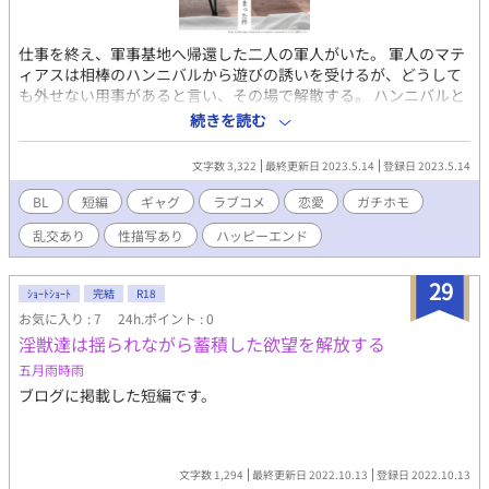
仕事を終え、軍事基地へ帰還した二人の軍人がいた。 軍人のマテ
ィアスは相棒のハンニバルから遊びの誘いを受けるが、どうして
も外せない用事があると言い、その場で解散する。 ハンニバルと
別れたマティアスが向かった先は、ハッテン場として有名なホテ
続きを読む
ルだった。 このホテルの個室は出入り自由で、気に入った相手と
好きなだけ楽しむことが出来る仕組みだ。 ホテルに入ったマティ
文字数 3,322
最終更新日 2023.5.14
登録日 2023.5.14
アスは個室で相手を待つが、入ってきた相手は意外にも……？ こ
の作品は同作者の作品「ワイルド・ソルジャー」のスピンオフ作
BL
短編
ギャグ
ラブコメ
恋愛
ガチホモ
品です。
乱交あり
性描写あり
ハッピーエンド
29
ｼｮｰﾄｼｮｰﾄ
完結
R18
お気に入り : 7
24h.ポイント : 0
淫獣達は揺られながら蓄積した欲望を解放する
五月雨時雨
ブログに掲載した短編です。
文字数 1,294
最終更新日 2022.10.13
登録日 2022.10.13