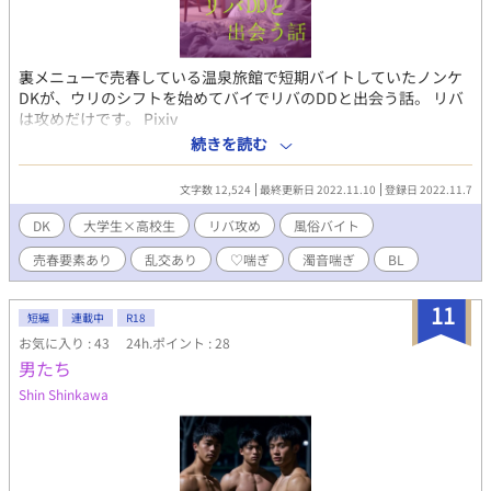
ュの水音がスリルを煽る。エスカレートは止まらず、全員が全裸
に。佑司の色白の体が陽光に晒され、12cmの陰茎が硬くなる中、
韮川の舌が佑司の乳首を這い、熱いキスが交わされる。15cmの上
裏メニューで売春している温泉旅館で短期バイトしていたノンケ
反り陰茎の持ち主・坂口は、韮川の太マラを扱き、佑司をサポー
DKが、ウリのシフトを始めてバイでリバのDDと出会う話。 リバ
トする。高瀬のブースから「恒征、ふざけんな……んっ、そ
は攻めだけです。 Pixiv
こ！」という声が聞こえ、佑司の心は好奇心と羞恥でざわつく。
https://www.pixiv.net/novel/show.php?id=18818200 ムーンラ
「男の体なのに……なんでこんなに疼くんだよ」。反対隣りのブ
続きを読む
イトノベルズ https://novel18.syosetu.com/n6449il/ fujossy
ースから客の笑いが漏れる中、フェラチオの水音、アナルファッ
https://fujossy.jp/books/30376 ハーメルン
クの快感で漏れる喘ぎ声がBGMに混ざって部屋に響く。ノンケの
文字数 12,524
最終更新日 2022.11.10
登録日 2022.11.7
https://syosetu.org/novel/406686/
佑司は、松谷の16cmの陰茎をフェラし、指で前立腺を刺激されな
がら、バージンアナルを3本の指でほぐされる。「先輩の指の動き
DK
大学生×高校生
リバ攻め
風俗バイト
でビクビク……恥ずかしいのに、チンポから汁が」。ブースの薄
売春要素あり
乱交あり
♡喘ぎ
濁音喘ぎ
BL
いカーテンを隔てた日常の喧騒が、秘密の熱気を煽り立てる。イ
ンカレの夜から続く、学園祭の熱いマッサージ――それは、汗と
ローションの渦の中で、ノンケの限界を試す禁断の誘惑として、
11
短編
連載中
R18
佑司の胸をざわつかせていた。 （過激な描写を含むため、18歳以
お気に入り : 43
24h.ポイント : 28
上の読者に限定） 【シリーズ第1作「男子体操部 深夜の団体戦」
男たち
の続編です。】
Shin Shinkawa