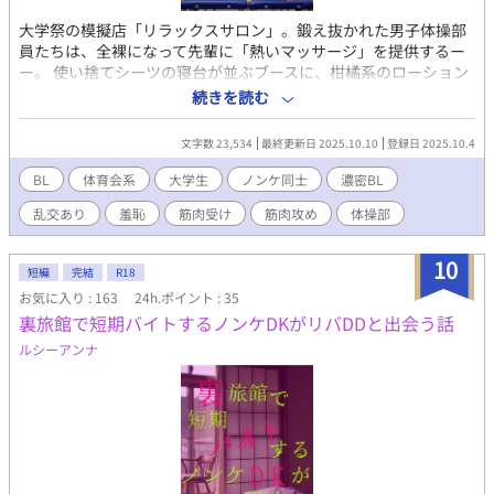
大学祭の模擬店「リラックスサロン」。鍛え抜かれた男子体操部
員たちは、全裸になって先輩に「熱いマッサージ」を提供するー
ー。 使い捨てシーツの寝台が並ぶブースに、柑橘系のローション
の香りが漂い、陽光がカーテンの隙間から差し込む。3年生の真邊
続きを読む
佑司は、汗ばんだTシャツ姿で2年生の高瀬恒征や坂口太河たちと
の軽口に笑う。店内は客の男子学生たちで賑わうが、佑司のブー
文字数 23,534
最終更新日 2025.10.10
登録日 2025.10.4
スには客が来ない。そんな時、インカレを終えて引退した4年生、
韮川悠人と松谷貴晃が入店。懐かしい空気に部員たちの目が輝
BL
体育会系
大学生
ノンケ同士
濃密BL
く。韮川は佑司のブースへ、松谷は高瀬のブースへ。カーテンを
乱交あり
羞恥
筋肉受け
筋肉攻め
体操部
閉め、BGMのピアノが流れる中、リラクゼーションが始まる。佑
司の指が韮川の肩に沈むと、硬い筋肉の溝から汗の塩辛い匂いが
立ち上り、インカレの夜――旅館での罰ゲームがエスカレートし
10
短編
完結
R18
た熱い記憶がフラッシュバックする。韮川の息が乱れ、「もっと
お気に入り : 163
24h.ポイント : 35
深く押せよ」と囁く。隣のブースから松谷の「んっ、そこいい
裏旅館で短期バイトするノンケDKがリバDDと出会う話
よ」という声が漏れ、坂口のサポートが入る中、空気が熱を帯び
る。ローションのぬるぬるとした感触が肌を滑り、肩から背中、
ルシーアンナ
腰へ。短パンの裾を掠め、内ももの膨らみに触れると、韮川の体
がビクッと反応。坂口の提案で「スペシャル前立腺ケア」が始ま
り、全裸の韮川の太い陰茎が露わになる。佑司の指がアナルに沈
み、前立腺を押す感触に、韮川の16cmの陰茎が脈打つ。「佑司、
そこだ……ヤバいぞ」と喘ぎ、坂口の唇がそれを包む。隣のブー
スでも部内一の巨根の持ち主・高瀬の手技が松谷を刺激し、喘ぎ
が重なる。順番待ちの客の声が廊下から聞こえる中、グチュグチ