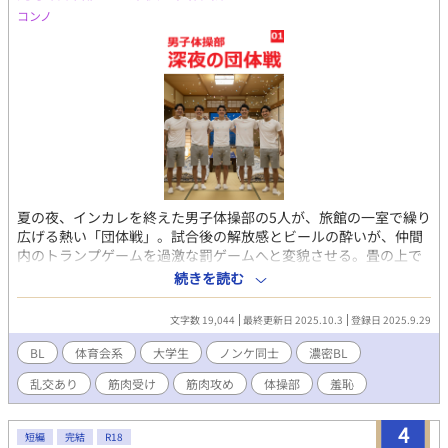
開催し、収益を得た方が良いだろうと考えた伊吹は、翠をキャス
コンノ
トにする事に。 伊吹の幼馴染みの瑞希もキャストに巻き込み、
三者とも良好な関係を築いていたつもりだったが──。 伊吹と
瑞希が危険な状況に陥った時、翠が瑞希を先に助けた事から三人
の関係は変わっていく。 健気攻めの翠×ドMリバの伊吹×ドS受
け瑞希。 恋愛初心者達の三角関係ラブストーリー。 ※題名で乱
交パーティーと言いつつ、内容はSMものです。 ※一部、人によっ
て不快に思うシーンがあります。 ※不定期投稿です。 表紙：右
京 梓様
夏の夜、インカレを終えた男子体操部の5人が、旅館の一室で繰り
広げる熱い「団体戦」。試合後の解放感とビールの酔いが、仲間
内のトランプゲームを過激な罰ゲームへと変貌させる。畳の上で
汗とアルコールの匂いが混じり、蛍光灯の薄暗い光の下、男たち
続きを読む
の欲望が暴走する。 4年生2人、3年生1人、2年生2人の5人の筋肉
質な体操部員たちが、ポーカーで勝負。最初は腕立てや一発芸と
文字数 19,044
最終更新日 2025.10.3
登録日 2025.9.29
いった軽い罰ゲームだったが、ビールの空き缶が増えるにつれ、
賭けは「10秒キス」「乳首舐め」とエスカレート。仲間たちの野
BL
体育会系
大学生
ノンケ同士
濃密BL
次とスマホでの撮影が、羞恥と興奮を煽る。ついには「最下位が
乱交あり
筋肉受け
筋肉攻め
体操部
羞恥
トップに犯される」という罰ゲームが登場。筋肉質な体が汗で光
り、喘ぎ声と肉のぶつかる音が部屋を満たす。行為は正常位、バ
ック、騎乗位と続き、視線とカメラに晒されながら、ノンケの彼
4
短編
完結
R18
らが快楽に溺れていく。行為の合間に交わされる軽口や、仲間同