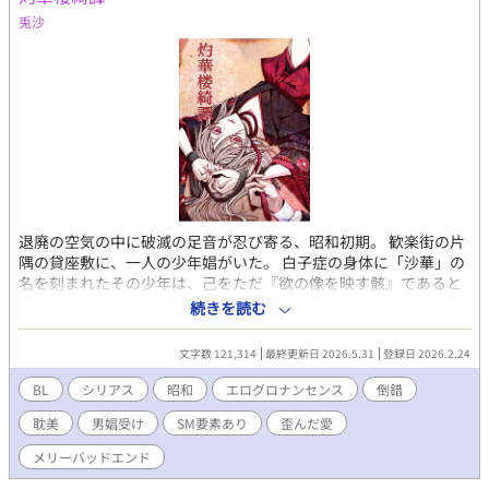
物語はフィクションであり、現実の個人・団体・事件・政治・宗
兎沙
教・国家とは何の関係もございません。 筆者の趣味と性癖を詰め
込んだら隙間のない地雷原でタップダンスを踊る羽目になりまし
た。前書きにて個別に注意は致しますが、この時点で嫌な予感が
した方は早急に離脱することをお勧めします。お口に合わないと
感じたらそっと電源ボタンかブラウザバックで見なかったことに
し、大至急お好みの他作品さまで口直しするのが良いかと思われ
ます。読後に不快感を示されましても、筆者は責任を負えませ
ん。よろしくお願いいたします。 ※著作権は放棄しておりません
ので転載等はお止めください。 えっちいの♡ えっちくてあぶない
の× ぐろいの ☆
退廃の空気の中に破滅の足音が忍び寄る、昭和初期。 歓楽街の片
隅の貸座敷に、一人の少年娼がいた。 白子症の身体に「沙華」の
名を刻まれたその少年は、己をただ『欲の像を映す骸』であると
信じていた。 ある夜、座敷を訪れた耽美作家・我妻壱師は、 底知
続きを読む
れない虚無を宿したその赤い瞳に魅入られ、沙華を執筆の「素
材」にしようと執着する。 客と娼として始まった逢瀬は、形を変
文字数 121,314
最終更新日 2026.5.31
登録日 2026.2.24
えながらやがて互いの境界を灼き崩していく。 支配と服従。 観察
と献身。 「演じるな」と命じた男と、「誠実」であり続けようと
BL
シリアス
昭和
エログロナンセンス
倒錯
する少年は、目隠しと本、そして眼鏡をきっかけに、決して戻れ
耽美
男娼受け
SM要素あり
歪んだ愛
ない耽美の地平へと踏み込んでいく。 救うつもりで、見せてしま
った世界。 救われたつもりで、差し出せなかった魂。 これは、ど
メリーバッドエンド
ちらか一方だけが堕ちた物語ではない。 互いを照らし、互いを焦