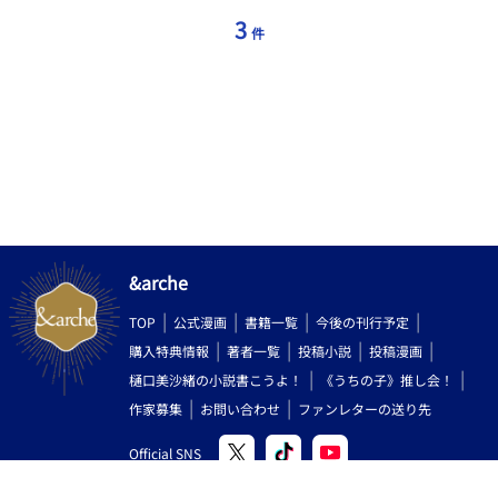
がしながら、同じ炎の中に沈んでいった、二人の魂の心中譚。
3
件
&arche
TOP
公式漫画
書籍一覧
今後の刊行予定
購入特典情報
著者一覧
投稿小説
投稿漫画
樋口美沙緒の小説書こうよ！
《うちの子》推し会！
作家募集
お問い合わせ
ファンレターの送り先
Official SNS