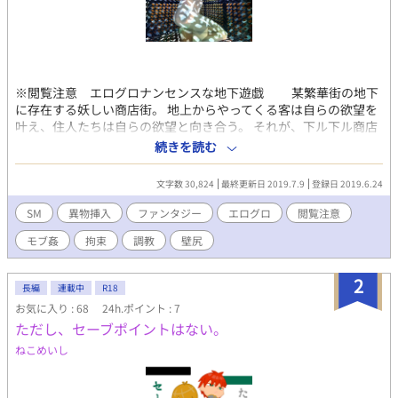
※閲覧注意 エログロナンセンスな地下遊戯 某繁華街の地下
に存在する妖しい商店街。 地上からやってくる客は自らの欲望を
叶え、住人たちは自らの欲望と向き合う。 それが、下ル下ル商店
街。 ギャンブルに狂い借金を抱えたトオルに、怪しい『ゲー
続きを読む
ム』に参加しないかと声がかかる。 賭ける金がないなら、ゲーム
のアシスタントとして参加すればいい。ただし、負けるとちっと
文字数 30,824
最終更新日 2019.7.9
登録日 2019.6.24
ばかり助平な目に遭っちまうかもしれないが。 二つ返事で飛びつ
いたトオルが巻き込まれたのは、世にもおぞましいビンゴゲーム
SM
異物挿入
ファンタジー
エログロ
閲覧注意
だった。 表紙は うんこモトノともセレナーデ宿VALENTINO甫也
モブ姦
拘束
調教
壁尻
@motono_MonoTone 様に頂いたイラストです。
2
長編
連載中
R18
お気に入り : 68
24h.ポイント : 7
ただし、セーブポイントはない。
ねこめいし