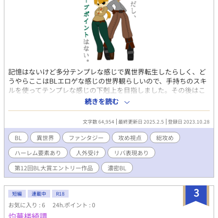
記憶はないけど多分テンプレな感じで異世界転生したらしく、ど
うやらここはBLエロゲな感じの世界観らしいので、手持ちのスキ
ルを使ってテンプレな感じの下剋上を目指しました。その後はこ
れもテンプレな感じで憧れのハーレムを作りたいと思います。 た
続きを読む
だし、セーブポイントはない。 溺愛攻め主人公×強気な魔法剣士
受け。あるいは気弱な獣人受け、生真面目な元騎士受け、人外受
文字数 64,954
最終更新日 2025.2.5
登録日 2023.10.28
け。基本的に主人公は攻めです。 表紙は現行のメインキャラ。ふ
んわりイメージですが増えたタイミングで表紙も増えたり変わっ
BL
異世界
ファンタジー
攻め視点
総攻め
たりします。 最近ありがちなあれとかこれとか、全体的に節操の
ハーレム要素あり
人外受け
リバ表現あり
ないR18とか、それからエログロナンセンスの同居を目指しまし
た。主題としてただただえっちいことが書きたかったというわけ
第12回BL大賞エントリー作品
濃密BL
ではなくしっかりストーリーも作りたくなったので、所によって
は全然えっちくないかもしれません。ご注意ください。 BLとML
3
と人外とどれとも表記し辛いなにか。そして筆者が独学で集めて
短編
連載中
R18
偏見たっぷりに解釈し、好き勝手噛み砕いて掻き混ぜてエエ感じ
お気に入り : 6
24h.ポイント : 0
に膨らませた各自解釈等々々がふんだんに含まれています。この
灼華楼綺譚