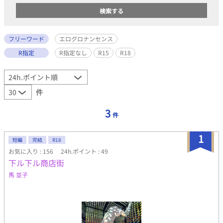
フリーワード
エログロナンセンス
R指定
R指定なし
R15
R18
件
3
件
1
短編
完結
R18
お気に入り : 156
24h.ポイント : 49
下ル下ル商店街
馬 並子