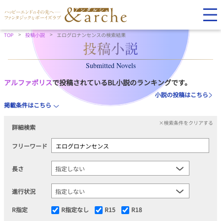
TOP
投稿小説
エログロナンセンスの検索結果
Submitted Novels
アルファポリス
で投稿されているBL小説のランキングです。
小説の投稿はこちら
掲載条件はこちら
×検索条件をクリアする
詳細検索
フリーワード
長さ
進行状況
R指定
R指定なし
R15
R18