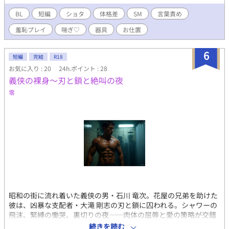
BL
短編
ショタ
体格差
SM
言葉責め
羞恥プレイ
喘ぎ♡
器具
お仕置
6
短編
完結
R18
お気に入り : 20
24h.ポイント : 28
義侠の裸身〜刃と鎖と絶叫の夜
零
昭和の街に流れ着いた義侠の男・石川 竜次。花屋の兄弟を助けた
彼は、凶暴な支配者・大滝 剛志の刃と鎖に囚われる。シャワーの
飛沫、緊縛の慟哭、裏切りの夜――肉体の屈辱と愛の策略が交錯
する、任侠ノワールの絶叫が響く！ 拙作「聖職より堕ちた教師」
続きを読む