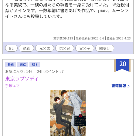
なる美貌で、一族の男たちの執着を一身に受けていた。 ※近親相
姦がメインです。十数年前に書きあげた作品で、pixiv、ムーンラ
イトさんにも投稿しています。
文字数 59,129
最終更新日 2022.6.6
登録日 2022.4.23
BL
執着
兄×弟
弟×兄
父×子
総受け
20
長編
完結
R18
お気に入り : 146
24h.ポイント : 7
東京ラプソディ
手塚エマ
書籍情報