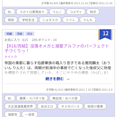
ことを決意します。でも初めての学校でのうんこは不安がいっぱ
文字数 40,409
最終更新日 2021.12.26
登録日 2021.12.26
い・・・それを一つ一つ乗り越えていてうんこするまでの姿を描
いていきます。「けしごむ」さんからいただいたイラスト入り。
BL
スカトロ表現あり
うんこ
コメディ
和式
昭和
学校生活
ショタスカ
トイレ
うんち
12
短編
完結
R18
お気に入り : 615
24h.ポイント : 14
【R18/完結】没落オメガと溺愛アルファのパーフェクト
子づくりっ！
ナイトウ
帝国の東都に暮らす伯爵華族の箱入り息子である鶯院麟太（おう
いん りんた）は、両親が航海中の事故で亡くなった後叔父に財産
を横取りされて困窮していた。そこにヤクザの樺島（かばしま）
がやってきて父親が連帯保証をしていた借金3億圓の返済を迫られ
続きを読む
る。 華族のオメガであることを売りにして、嫁入りの代償に借
金を払ってくれる成金を親友の棚垣（たながき）の協力で探すも
文字数 42,916
最終更新日 2021.7.20
登録日 2021.5.4
全く見つからず。そんな返済期限前日の夜に、麟太の家にかつて
の初恋の女の子キヨミちゃんが訪ねてきたが、何故かキヨミちゃ
BL
腹黒・スパダリ攻
無自覚・おバカ受
んはアルファのイケメン男になっていた！？【オメガバース要素
大正浪漫風異世界
あほエロ
オメガバース
総受け要素
あり】 【CP】腹黒財閥御曹司アルファ攻×おバカ無自覚華族オメ
ガ受 ※やや主人公総受け風味ですが、基本は固定カップルです。
溺愛攻
一途受