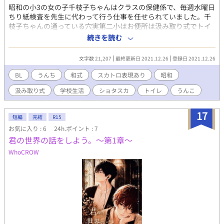
昭和の小3の女の子千枝子ちゃんはクラスの保健係で、毎週水曜日
ちり紙検査を先生に代わって行う仕事を任せられていました。千
枝子ちゃんの通っている穴実第二小はお便所は汲み取り式でトイ
レットペーパーの備えがなく、ちり紙を持ってくるきまりだった
続きを読む
のです。でも、クラスの中でただ一人けんいち君は千枝子ちゃん
がどんなに注意しても、ちり紙を持ってこなかったのです。でも
文字数 21,207
最終更新日 2021.12.26
登録日 2021.12.26
ある日、けんいち君がお昼休みにうんちをしたくなって・・・。
BL
うんち
和式
スカトロ表現あり
昭和
汲み取り式
学校生活
ショタスカ
トイレ
うんこ
17
短編
完結
R15
お気に入り : 6
24h.ポイント : 7
君の世界の話をしよう。〜第1章〜
WhoCROW