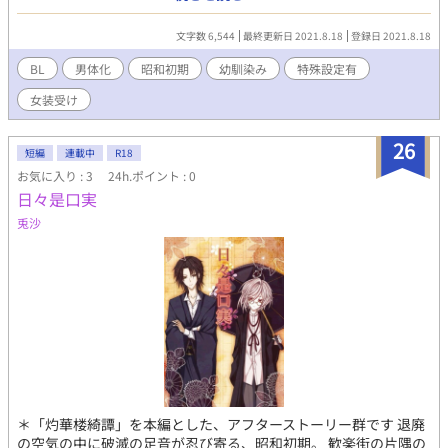
の事をいつも気にかけている。 本条 蓮吏（れんり） 愁晏の想い
びと。元は七歳までは女の子だったが、とあるきっかけで男にな
文字数 6,544
最終更新日 2021.8.18
登録日 2021.8.18
ってしまう。愁晏を深く想いつつもまだ心が揺れてしまう自分に
戸惑う日々。人の目に見えない存在が昔は、見えていた。 時代は
BL
男体化
昭和初期
幼馴染み
特殊設定有
おおよそ、昭和初期程を考えています。
女装受け
26
短編
連載中
R18
お気に入り : 3
24h.ポイント : 0
日々是口実
兎沙
＊「灼華楼綺譚」を本編とした、アフターストーリー群です 退廃
の空気の中に破滅の足音が忍び寄る、昭和初期。 歓楽街の片隅の