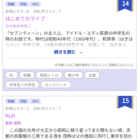
14
短編
完結
R18
お気に入り : 6
24h.ポイント : 7
はじめてのライブ
ひらおかゆきこ
「セブンティーン」の主人公、アイドル・エディ萩原の中学生の
時のお話です。時代は昭和40年代（1960年代）、萩原英（はぎは
らえい）中学三年、14歳の時の初恋です。女装して、兄の友人、
大学生の浩人（ひろと）と、はじめてロックバンドを見に行っ
続きを読む
た、ライブハウスの出来事、そして二人の関係を書いています。
男同士の初めての恋に目覚めた、14歳の夏。 ※17歳になったエデ
文字数 5,261
最終更新日 2022.6.11
登録日 2022.6.11
ィ萩原のアイドルとしてのお話「セブンティーン」と、「特別な
レッスン」も投稿しています。 ※ムーンライトノベルズ様エブリ
BL
短編
昭和レトロ
美少年
女装
スタ様にも投稿しています。
中学生×大学生
ロックバンド
15
短編
完結
R15
お気に入り : 1
24h.ポイント : 7
Null
鮭取 陽熊
この国の元号が大正から昭和に移り変ってまだ間もない頃、京
都の呉服屋の三男である清水 茂時は父の商談に同行し東京を訪れ