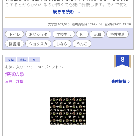
こするとからかわれるのが怖くて必死に我慢します。それで何と
か終わりの会までは我慢できましたが、もう家までは我慢できそ
続きを読む
うもありません。そこで思いついたのは学校脇にある市立図書館
でうんこすることでした。でも、学校と違って市立図書館には中
文字数 102,560
最終更新日 2026.4.26
登録日 2021.12.26
高生のおにいさん・おねえさんやおじいさんなどいろいろな人
が・・・・。「けしごむ」さんからいただいたイラスト入り。
トイレ
おねショタ
学校生活
BL
昭和
野外排泄
図書館
ショタスカ
おなら
うんこ
8
長編
完結
R18
お気に入り : 223
24h.ポイント : 21
煉獄の歌
文月 沙織
書籍情報