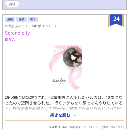
完結
24
長編
完結
R18
お気に入り : 8
24h.ポイント : 7
Serendipity
琉斗六
幼少期に児童虐待され、保護施設に入所したハルカは、18歳にな
ったので退所させられた。 行くアテもなく駅でぼんやりしている
と、施設の事務職員だった柊一が、書類に不備があるといって呼
び戻しにきてくれた…。 ※注１ こちらの作品は'04〜'12まで運営
続きを読む
していた、個人サイト「Teddy Boy」に公開としていたけど、結
局しなかった作品です。 故に時代考証などがビミョ～に昭和より
文字数 39,445
最終更新日 2023.9.17
登録日 2023.9.17