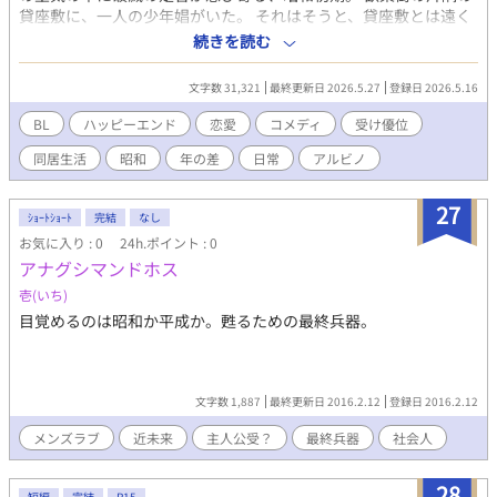
貸座敷に、一人の少年娼がいた。 それはそうと、貸座敷とは遠く
離れた北の地に、少年娼とよく似た白子の作家がいた。 そして、
続きを読む
顔と口の回り方だけは妙に良い謎の男と、安アパートの一室で奇
妙な同居生活を送っていた。 一緒に起きる。食う。書く。寝る。
文字数 31,321
最終更新日 2026.5.27
登録日 2026.5.16
ただそれだけが、一度死んでまで二人が欲しかったものだった。
これは、美しい悲劇ではない。 共に生きるために全てを捨てて、
BL
ハッピーエンド
恋愛
コメディ
受け優位
それでも日々に小さな幸福を見つける、二人のどうでもいい後日
同居生活
昭和
年の差
日常
アルビノ
談。
27
ｼｮｰﾄｼｮｰﾄ
完結
なし
お気に入り : 0
24h.ポイント : 0
アナグシマンドホス
壱(いち)
目覚めるのは昭和か平成か。甦るための最終兵器。
文字数 1,887
最終更新日 2016.2.12
登録日 2016.2.12
メンズラブ
近未来
主人公受？
最終兵器
社会人
28
短編
完結
R15