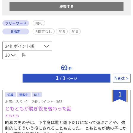
フリーワード
昭和
R指定
R指定なし
R15
R18
件
69
件
1
/ 3
Next
ページ
1
短編
連載中
R18
お気に入り : 0
24h.ポイント : 363
ともともが脱ぎ役を替わった話
ともとも
昭和の男の子は、下半身は靴と靴下だけになって遊ぶことや、強
制的にそういう役にされることもあった。 ともともが他の子にか