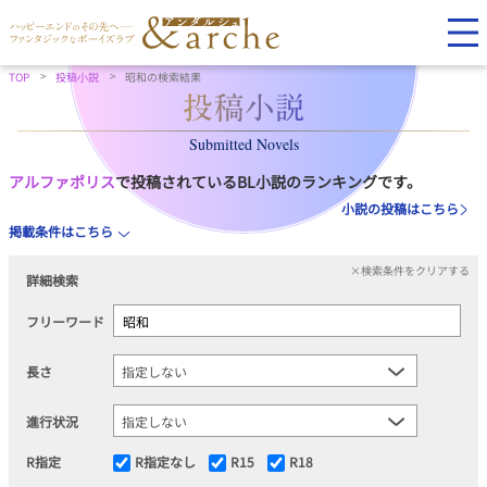
TOP
投稿小説
昭和の検索結果
Submitted Novels
アルファポリス
で投稿されているBL小説のランキングです。
小説の投稿はこちら
掲載条件はこちら
×検索条件をクリアする
詳細検索
フリーワード
長さ
進行状況
R指定
R指定なし
R15
R18