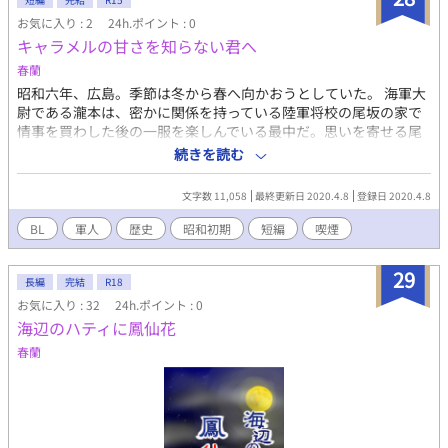
お気に入り : 2
24h.ポイント : 0
キャラメルの甘さを知らない君へ
春蘭
昭和六年、広島。季節は冬から春へ向かおうとしていた。 海軍大
尉である瀧本は、密かに関係を持っている陸軍将校の尾坂の家で
情事を買わした後の一服を楽しんでいる最中だ。思いを寄せる尾
坂の寝顔をこっそり楽しみつつ貴重な一本を堪能していると、不
続きを読む
意に目覚めた尾坂が寄ってきて瀧本の煙草を奪い…… ※こちらは
『海辺のハティに鳳仙花』の番外編となっております。詳しい噺
文字数 11,058
最終更新日 2020.4.8
登録日 2020.4.8
はそちらにあります。 ※キャラの喫煙描写があります。 ※そのも
のズバリの描写はありませんが、事後表現とディープなキス表現
BL
軍人
歴史
昭和初期
短編
喫煙
があるのでR15で…… ※pixivにも投稿しています。
29
長編
完結
R18
お気に入り : 32
24h.ポイント : 0
海辺のハティに鳳仙花
春蘭