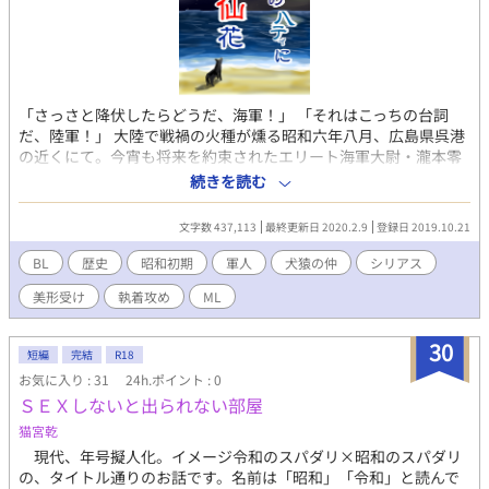
「さっさと降伏したらどうだ、海軍！」 「それはこっちの台詞
だ、陸軍！」 大陸で戦禍の火種が燻る昭和六年八月、広島県呉港
の近くにて。今宵も将来を約束されたエリート海軍大尉・瀧本零
士と素行不良が原因で出世コースを外された陸軍大尉・尾坂仙が
続きを読む
大喧嘩を繰り広げていた。周囲を呆れさせるほどの罵倒と殴り合
いを続ける瀧本と尾坂だったが、しかしどういうわけか二人は喧
文字数 437,113
最終更新日 2020.2.9
登録日 2019.10.21
嘩の最中に忽然と姿を消してしまうことでも有名だった。そんな
彼らが乱闘現場から抜け出して向かう先は尾坂の下宿先。 実は喧
BL
歴史
昭和初期
軍人
犬猿の仲
シリアス
嘩をしているその裏で、二人は密かに逢い引きを行っていたの
美形受け
執着攻め
ML
だ。 瀧本が上陸するその日は、二人は尾坂の下宿先で激しい交接
を行い夜を明かしていた。無論、これは誰にもバレてはいけない
秘密である。 犬猿の仲で有名な二人が、態々危険を冒してまで逢
30
短編
完結
R18
い引きを繰り返す理由。それは名門華族の一族出身であり、恩賜
お気に入り : 31
24h.ポイント : 0
組として輝かしい出世を約束されていたはずの尾坂が抱えた薄暗
ＳＥＸしないと出られない部屋
い過去に原因があり…… ・殴る蹴る系の暴力描写があります。 ・
サブタイトルの後ろに「※」が付いているのがR18です。 ・作中
猫宮乾
である登場人物が多数の人間から暴行を受けていたことを示唆す
現代、年号擬人化。イメージ令和のスパダリ×昭和のスパダリ
る描写や自i傷i行為を行っていた描写がありますが、作者はそれら
の、タイトル通りのお話です。名前は「昭和」「令和」と読んで
を称賛する意図はありません。 ・また、舞台背景が1931年である