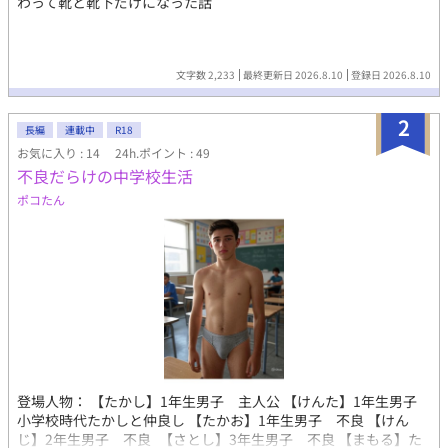
わって靴と靴下だけになった話
文字数 2,233
最終更新日 2026.8.10
登録日 2026.8.10
2
長編
連載中
R18
お気に入り : 14
24h.ポイント : 49
不良だらけの中学校生活
ポコたん
登場人物： 【たかし】1年生男子 主人公 【けんた】1年生男子
小学校時代たかしと仲良し 【たかお】1年生男子 不良 【けん
じ】2年生男子 不良 【さとし】3年生男子 不良 【まもる】た