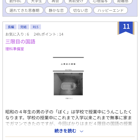
創作BL
大学生
再会
男前受け
心理描写
距離感
第2章。 ┈┈┈┈┈┈┈┈┈┈ 慎の兄･流のストーリーも公開中で
遅れてきた思春期
静かな恋
切ない恋
ハッピーエンド
す。 “絵筆の旋律”にて。
11
長編
完結
R15
お気に入り : 6
24h.ポイント : 14
三限目の国語
理科準備室
昭和の４年生の男の子の「ぼく」は学校で授業中にうんこしたく
なります。学校の授業中にこれまで入学以来これまで無事に家ま
でガマンできたのですが、今回ばかりはまだ４限目の国語の授業
で、給食もあるのでもう家までガマンできそうもなく、「ぼく」
続きを読む
は授業をこっそり抜け出して初めての学校のトイレでうんこする