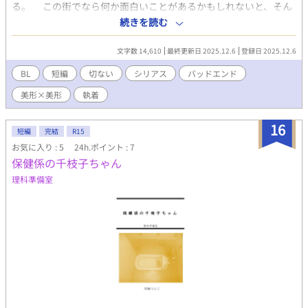
る。 この街でなら何か面白いことがあるかもしれないと、そん
なぼんやりとした期待を胸に一人街を探索する茂時は、そこで軍
続きを読む
服を身にまとった美しい青年、國崎 巽と出会う。 そしてその出
会いが、茂時の運命を狂わせてゆく。 ※前作『アキレギアの幸
文字数 14,610
最終更新日 2025.12.6
登録日 2025.12.6
福』の主人公2人の前世を描いた作品です。そのため読前か読後ど
ちらかにそちらを読むことをおすすめします。 ※なんでもありの
BL
短編
切ない
シリアス
バッドエンド
方向け ※死ネタあり
美形×美形
執着
16
短編
完結
R15
お気に入り : 5
24h.ポイント : 7
保健係の千枝子ちゃん
理科準備室