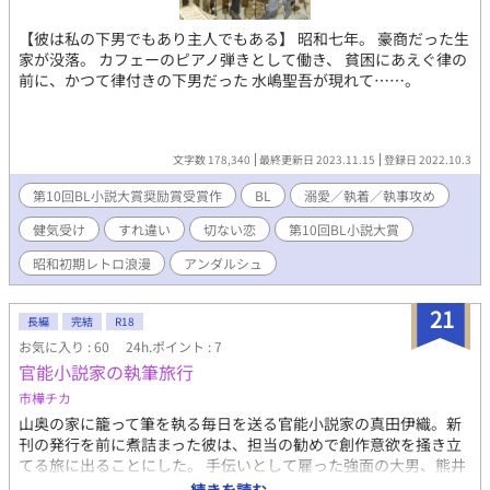
【彼は私の下男でもあり主人でもある】 昭和七年。 豪商だった生
家が没落。 カフェーのピアノ弾きとして働き、 貧困にあえぐ律の
前に、かつて律付きの下男だった 水嶋聖吾が現れて……。
文字数 178,340
最終更新日 2023.11.15
登録日 2022.10.3
第10回BL小説大賞奨励賞受賞作
BL
溺愛／執着／執事攻め
健気受け
すれ違い
切ない恋
第10回BL小説大賞
昭和初期レトロ浪漫
アンダルシュ
21
長編
完結
R18
お気に入り : 60
24h.ポイント : 7
官能小説家の執筆旅行
市樺チカ
山奥の家に籠って筆を執る毎日を送る官能小説家の真田伊織。新
刊の発行を前に煮詰まった彼は、担当の勧めで創作意欲を掻き立
てる旅に出ることにした。 手伝いとして雇った強面の大男、熊井
と共に気の向くままに各地を巡る。 (性描写がある話には※をつけ