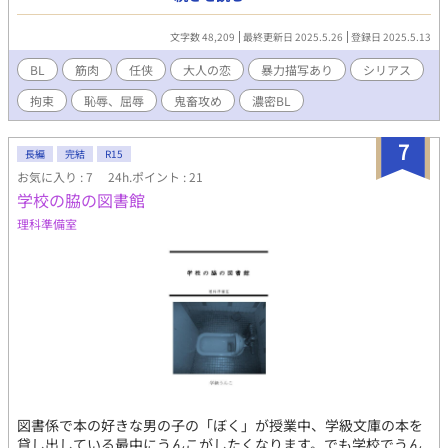
で、純一が少年時代に見てトイレに駆け込んだ映画のラストを変
えた鬼畜版でお送りします
文字数 48,209
最終更新日 2025.5.26
登録日 2025.5.13
BL
筋肉
任侠
大人の恋
暴力描写あり
シリアス
拘束
恥辱、屈辱
鬼畜攻め
濃密BL
7
長編
完結
R15
お気に入り : 7
24h.ポイント : 21
学校の脇の図書館
理科準備室
図書係で本の好きな男の子の「ぼく」が授業中、学級文庫の本を
貸し出している最中にうんこがしたくなります。でも学校でうん