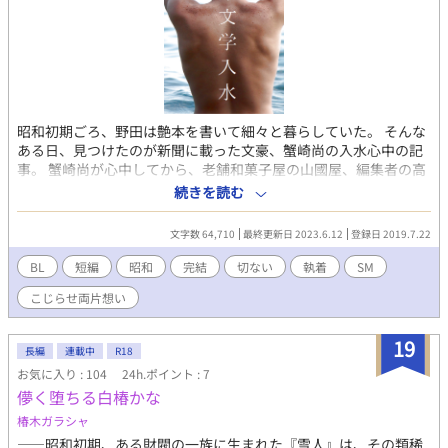
昭和初期ごろ、野田は艶本を書いて細々と暮らしていた。 そんな
ある日、見つけたのが新聞に載った文豪、蟹崎尚の入水心中の記
事。 蟹崎尚が心中してから、老舗和菓子屋の山國屋、編集者の高
井が、野田の元によく通うようになって三つ巴の痴情のもつれ
続きを読む
が・・・。 山國屋×野田、編集者×野田の時代がかったBL短編。
雰囲気がSM的です。R18。 「倒錯手紙墜落」は山國屋と高井それ
文字数 64,710
最終更新日 2023.6.12
登録日 2019.7.22
ぞれ視点になります。 おまけの「倒錯初恋緊縛」「倒錯嫉妬仕
置」を追加しました。
BL
短編
昭和
完結
切ない
執着
SM
こじらせ両片想い
19
長編
連載中
R18
お気に入り : 104
24h.ポイント : 7
儚く堕ちる白椿かな
椿木ガラシャ
――昭和初期、ある財閥の一族に生まれた『雪人』は、その類稀