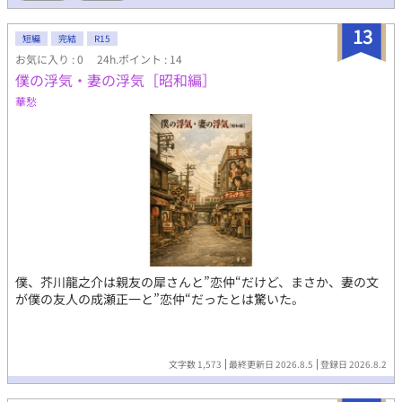
他のCP要素は借金取りヤクザ×主と親友×主。 傾向：フェラ、乳
首責め、前立腺責め、精嚢責め、連続絶頂 【世界観が気になる方
13
への補足】 ・オメガバース設定は基本テンプレ踏襲で、アルファ
短編
完結
R15
は優秀で性別関係なく孕ませられる、オメガは魅力的で性別関係
お気に入り : 0
24h.ポイント : 14
なく孕める、くらいのゆるい感じです。今のところは。 ・大正か
僕の浮気・妻の浮気［昭和編］
ら昭和初期くらいの社会文化イメージですが、そんなに史実や考
華愁
証には力を入れていません。異世界だしという体でライトに楽し
んでいただければ。
僕、芥川龍之介は親友の犀さんと”恋仲“だけど、まさか、妻の文
が僕の友人の成瀬正一と”恋仲“だったとは驚いた。
文字数 1,573
最終更新日 2026.8.5
登録日 2026.8.2