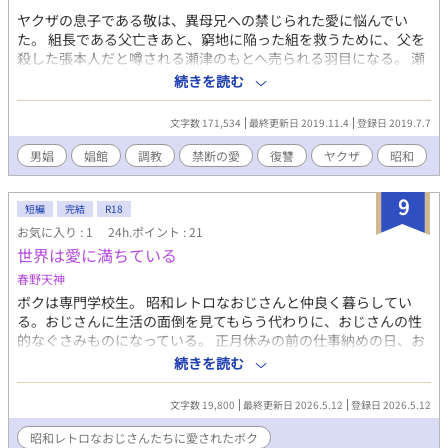
ヤクザの息子である敬は、異母兄への禁じられた愛に悩んでい
た。 組長である父亡きあと、窮地に陥った組を救うために、父を
殺した張本人だと噂される瀬津のもとへ売られる羽目になる。 瀬
津は自分の経営する娼館で敬を売るという。 男娼として客をとる
続きを読む
べく、敬は憎い男に調教されることなった。 過激な性描写があり
ます。十八歳未満の方は御遠慮ください。 尚、作中に今日では差
文字数 171,534
最終更新日 2019.11.4
登録日 2019.7.7
別的ととられる言葉が出てくることもありますが、時代背景を鑑
みてご理解ください。
男娼
娼館
調教
禁断の愛
復讐
ヤクザ
昭和
9
短編
完結
R18
お気に入り : 1
24h.ポイント : 21
世界は愛に満ちている
春野天神
ボクは専門学校生。 昭和レトロなおじさんと仲良く暮らしてい
る。おじさんに生活の面倒を見てもらう代わりに、おじさんの性
的なぐさみものになっている。 正月休みの前の仕事納めの日、お
じさんがお友達を連れてきた。 正月休みに間中、二人のおじさん
続きを読む
にボクはさんざんに可愛がられる。 しかしそのうち、ボクがお友
達の方になつくのを嫉妬したからか、おじさんがボクに性的虐待
文字数 19,800
最終更新日 2026.5.12
登録日 2026.5.12
を加えるようになる。ボクはおじさんのお友達のアパートに逃げ
込む。
昭和レトロなおじさんたちに愛されたボク