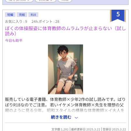
その日から雪大は不可解な行動を取った。秋夜に襲われると分か
っていながら友人だった頃のままの日常を望んだ。秋夜は雪大が
誰にも助けを求めず逃げようともしないのをいいことに不慣れな
5
短編
完結
R18
調教を施していく。 ──── ────── 調教初心者による大
お気に入り : 9
24h.ポイント : 28
人しいヤンデレへの調教ものになります。 ※R18ですが、序盤に
ぼくの体操服姿に体育教師のムラムラが止まらない（試し
その要素はほぼありません。 ※昭和の設定ですが昭和らしさはほ
読み）
ぼありませんのでご了承ください。 ※若干のオカルト要素があり
ます、ご了承ください。 ※暴力・陵辱表現があります。 ※拙作
今日も助平
「俺の名前は今日からポチです」「ストーカー気質な青年の恋は
実るのか」の世界の過去の話となっておりますが、ストーリー・
キャラ共にリンクしませんので単体でお楽しみ頂けます。
販売している電子書籍、体育教師×少年2作の試し読みです。ばり
ばりR18なのでご注意。 若いイケメン体育教師×先生を理想の父
親のように見る少年。 昭和スタイルの横暴な体育教師×イ大人を
警戒して心の中で見下している少年。 こちらは試し読みになりま
続きを読む
す。 気になった方は電子書籍版をぜひ！ ↓に販売ページのリンク
あり。
文字数 1,281
最終更新日 2025.3.22
登録日 2025.3.22