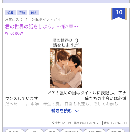
10
短編
完結
R15
お気に入り : 2
24h.ポイント : 14
君の世界の話をしよう。〜第2章〜
WhoCROW
┈┈┈┈┈┈┈┈┈┈ ※R15 強めの回はタイトルに表記し、 アナ
ウンスしています。 ┈┈┈┈┈┈┈┈┈┈ 俺たちの出会いは必然
だった――。 中学二年生の夏。 日常も友達も、そしてお前も――
当たり前のように思っていたんだ。 まさかがあるなんて、 考えて
続きを読む
もいなかった。 悠の事故によって途切れた時間。 ５年越しの再会
を果たし、 同じ場所で笑い、迷い、触れ合い、 過去に置き去りに
文字数 42,319
最終更新日 2026.7.1
登録日 2026.6.14
した痛みを 大切に抱きしめ合っていく。 昭和ロマン漂う珈琲館を
舞台に、 不器用な二人が “恋人”の形へと成長していく青春BL。