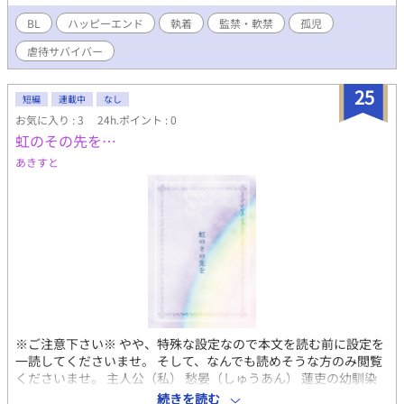
なことをご了承ください。 ※注２ 当方の作品は（登場人物の姓名
を考えるのが面倒という雑な理由により）スターシステムを採用
BL
ハッピーエンド
執着
監禁・軟禁
孤児
しています。 同姓同名の人物が他作品（MAESTRO-K！が顕著）
虐待サバイバー
にも登場しますが、シリーズや特別な説明が無い限り全くの別人
として扱っています。 上記、あしからずご了承の上で本文をお楽
しみください。
25
短編
連載中
なし
お気に入り : 3
24h.ポイント : 0
虹のその先を…
あきすと
※ご注意下さい※ やや、特殊な設定なので本文を読む前に設定を
一読してくださいませ。 そして、なんでも読めそうな方のみ閲覧
くださいませ。 主人公（私） 愁晏（しゅうあん） 蓮吏の幼馴染
み。子供の頃から蓮吏が好きな一途な青年。性格は篤実で、蓮吏
続きを読む