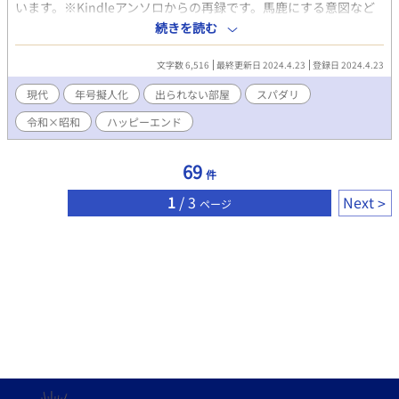
います。※Kindleアンソロからの再録です。馬鹿にする意図など
ため、現代の価値観にそぐわない表現が散見されますが、作者に
はありません。私の中でのBLにおけるそれぞれのスパダリのイメ
続きを読む
はそれらを肯定する意図もありません。 ・受けが過去に多数の人
ージです。どちらも大好きです。
間と関係を結んでいた描写や、攻めが女性と関係を持っていた事
を匂わす描写があります。 ・受けも攻めもどっちとも腹黒いで
文字数 6,516
最終更新日 2024.4.23
登録日 2024.4.23
す。ピュアな受けを求めている方はベッキ(後方)へお下がりくだ
現代
年号擬人化
出られない部屋
スパダリ
さい ・愛と憎しみだけはたっぷり込めました ※現在第二部を更新
中 ※2019年10月24日にタイトルを『鳳仙花』から今のに変えま
令和×昭和
ハッピーエンド
した。 ※この話は2016年11月にpixivで公開した作品の加筆修正
版になっております。 ※ふじょっしーさんとムーンライトノベル
69
ズさんの所にも転載してあります。
件
1
/ 3
Next
ページ