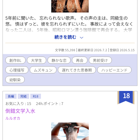
5年前に聞いた、 忘れられない歌声。 その声の主は、同級生の
悠。 慎はずっと、彼を忘れられずにいた。 事故によって会えなく
なった二人は、 5年後、昭和ロマン漂う珈琲館で再会する。 大学
生になった慎。 長いリハビリを乗り越え、 少し遅れて高校生にな
続きを読む
った悠。 まさかの再会を、心から喜ぶ慎。 慎との記憶は残ってい
る。 けれど悠は、慎との距離を詰められずにいた。 五年の空白と
文字数 55,398
最終更新日 2026.7.2
登録日 2026.5.15
事故の後遺症が、 二人を少しだけ臆病にさせている。 記憶と声
と、 変わってしまったもの。 それでも残っていたもの。 もう一
創作BL
大学生
静かな恋
再会
男前受け
度、 互いの世界へ近づくための物語。 ※過去作『絵筆の旋律』の
心理描写
ムズキュン
遅れてきた思春期
ハッピーエンド
流が、 慎の兄としてほんの少し登場します。
幼馴染
18
長編
完結
R18
お気に入り : 15
24h.ポイント : 7
倒錯文学入水
ルルオカ