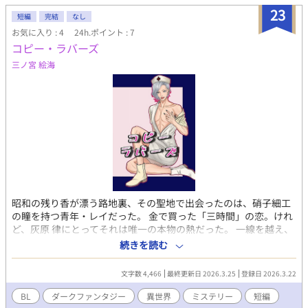
23
短編
完結
なし
お気に入り : 4
24h.ポイント : 7
コピー・ラバーズ
三ノ宮 絵海
昭和の残り香が漂う路地裏、その聖地で出会ったのは、硝子細工
の瞳を持つ青年・レイだった。 金で買った「三時間」の恋。けれ
ど、灰原 律にとってそれは唯一の本物の熱だった。 一線を越え、
二人きりの旅行へ向かった夜。 溢れ出した想いを告げた瞬間、甘
続きを読む
美な時間は音を立てて崩壊する。 突如現れたミニスカナース姿の
異様な集団と、豹変する恋人の微笑。 この街で「本物の愛」を求
文字数 4,466
最終更新日 2026.3.25
登録日 2026.3.22
めることは、最大のバグなのか。 夢から生まれた、ダーク・ファ
ンタジー。
BL
ダークファンタジー
異世界
ミステリー
短編