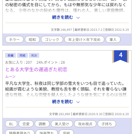
の秘密の儀式を目にしてから、もはや無邪気な少年には戻れなく
なる。 少年のなかの秘めた魔性は、憧れの人、美しい家庭教師、
無垢な友人へと伸びていく。 少年に凌辱される美青年たち。 混乱
続きを読む
の時代、望の黒い青春がはじまる。 作中、現代では不適切な言葉
がありますので、ご注意ください。抵抗のある方はご遠慮くださ
文字数 148,497
最終更新日 2023.7.2
登録日 2022.9.19
い。
ホラー
昭和
ゴシック
年上受け×年下攻め
軍人
4
長編
完結
R18
お気に入り : 207
24h.ポイント : 28
とある大学生の遅過ぎた初恋
ムーン
平凡な大学生、秋夜は同じ学部の雪大をいつも目で追っていた。
絵画が霞むような美貌、教授も舌を巻く頭脳、それを奢らない謙
虚な性格、そんな完璧を擬人化したような彼を気にするのは当然
のことだった。だから話したこともない同性を目で追っていても
続きを読む
自分の感情を深く考えることはなかった。 ある日、友人が主催し
た飲み会がきっかけで雪大と友人になった。友人としての日々を
文字数 282,980
最終更新日 2020.9.30
登録日 2020.6.20
過ごすうち、自身の恋心に気付いた秋夜は雪大を避け始める。し
かし雪大は初めての友人を失いたくないと追い縋る、秋夜は抑え
BL
恋愛
調教
美人受け
攻め視点
子持ち
られなくなった性欲のままに雪大を陵辱し、心身共に傷付けた。
陵辱表現あり
快楽堕ち
完結