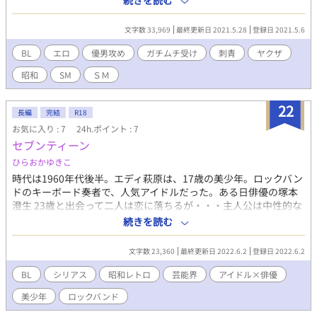
続きを読む
ています) (ムーンライトノベルズにも投稿しています)
文字数 33,969
最終更新日 2021.5.28
登録日 2021.5.6
BL
エロ
優男攻め
ガチムチ受け
刺青
ヤクザ
昭和
SM
ＳＭ
22
長編
完結
R18
お気に入り : 7
24h.ポイント : 7
セブンティーン
ひらおかゆきこ
時代は1960年代後半。エディ萩原は、17歳の美少年。ロックバン
ドのキーボード奏者で、人気アイドルだった。ある日俳優の塚本
澄生 23歳と出会って二人は恋に落ちるが・・・主人公は中性的な
美少年。昭和の芸能界が舞台のシリアスなラブストーリーです。
続きを読む
芸能人同士 R18は控えめです。 ※この小説の続編「夜のレクイ
エム」も投稿しています。 ※エディ萩原と、作曲家水島滋之との
文字数 23,360
最終更新日 2022.6.2
登録日 2022.6.2
別のお話「特別なレッスン」、エディが中学生の時の初恋「はじ
めてのライブ」もお楽しみ下さい。 ※ムーンライトノベルズ
BL
シリアス
昭和レトロ
芸能界
アイドル×俳優
様、エブリスタ様にも投稿しています。
美少年
ロックバンド