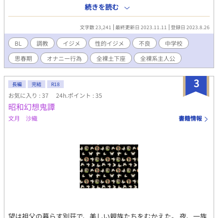
かしの後輩（２つ下） 【その他脇役】クラス全員 が登場しま
続きを読む
す。 時代は昭和、不良がいる荒れた学校の物語
文字数 23,241
最終更新日 2023.11.11
登録日 2023.8.26
BL
調教
イジメ
性的イジメ
不良
中学校
思春期
オナニー行為
全裸土下座
全裸系主人公
3
長編
完結
R18
お気に入り : 37
24h.ポイント : 35
昭和幻想鬼譚
文月 沙織
書籍情報
望は祖父の暮らす別荘で、美しい親族たちをむかえた。 夜、一族