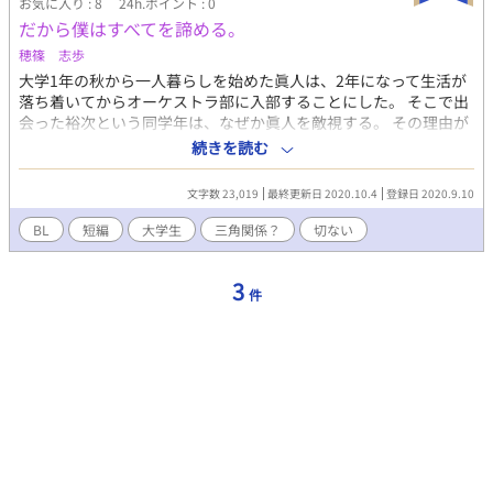
お気に入り : 8
24h.ポイント : 0
だから僕はすべてを諦める。
穂篠 志歩
大学1年の秋から一人暮らしを始めた眞人は、2年になって生活が
落ち着いてからオーケストラ部に入部することにした。 そこで出
会った裕次という同学年は、なぜか眞人を敵視する。 その理由が
知りたくてしつこく絡んでいたら、とある秘密を共有することに
続きを読む
なりそれを機に距離が縮まっていく。 その秘密は、お互いに同性
が恋愛対象なこと。 裕次に想い人がいることを相談され応援する
文字数 23,019
最終更新日 2020.10.4
登録日 2020.9.10
眞人だが、次第に裕次に惹かれていく。 大学の部活の中での、狭
い世界での三角関係の話。 ※書きたいシーンを書いているので、
BL
短編
大学生
三角関係？
切ない
妄想補完が必要かもしれません。。
3
件