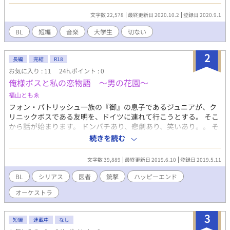
お互いを思いやりながらもすれ違ってしまう、その一因は奏一の
過去にあった。 音楽と、他者とのプラトニックな繋がりを通して
文字数 22,578
最終更新日 2020.10.2
登録日 2020.9.1
過去と向き合う大学生の物語。 ※タイトル変更しました。
BL
短編
音楽
大学生
切ない
2
長編
完結
R18
お気に入り : 11
24h.ポイント : 0
俺様ボスと私の恋物語 ～男の花園～
福山ともゑ
フォン・パトリッシュ一族の『御』の息子であるジュニアが、ク
リニックボスである友明を、ドイツに連れて行こうとする。 そこ
から話が始まります。 ドンパチあり、悲劇あり、笑いあり。。 そ
して、パースを発祥の地として、友明は『オーストラリア・ド
続きを読む
ン』と呼ばれる様になった。 「『ドン』と名称が付いても、
日々の生活は変わらない。」 そう、はっきりと友明は言ってま
文字数 39,889
最終更新日 2019.6.10
登録日 2019.5.11
す。 それにエドワードは、未だにレディを友明の母親だと信じて
疑ってない。 そんなにも、友明はレディに似ているんですね。 そ
BL
シリアス
医者
銃撃
ハッピーエンド
して、友明はレディを……、亡き母を、自分の母親だと信じてま
オーケストラ
っすぐにマザコンを貫いてる。 真実を知っても、なお。
3
短編
連載中
なし