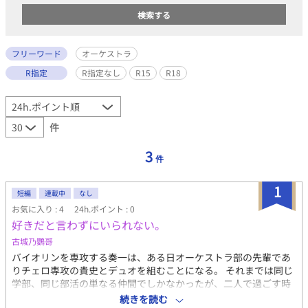
フリーワード
オーケストラ
R指定
R指定なし
R15
R18
件
3
件
1
短編
連載中
なし
お気に入り : 4
24h.ポイント : 0
好きだと言わずにいられない。
古城乃鸚哥
バイオリンを専攻する奏一は、ある日オーケストラ部の先輩であ
りチェロ専攻の貴史とデュオを組むことになる。 それまでは同じ
学部、同じ部活の単なる仲間でしかなかったが、二人で過ごす時
間が増えていくにつれ、だんだんとその関係性が変わっていく。
続きを読む