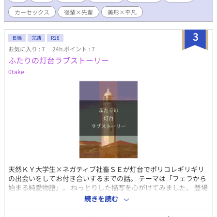
期が違う同い年。 やや無理矢理です。 性描写等は※をつけます。
カーセックス
後輩×先輩
美形×平凡
全体的にR18。 現代BL / 執着攻 / イケメン攻 / 同い年 / 平凡受 /
ノンケ受 / 無理矢理 / 言葉責め / 淫語 / フェラ（攻→受、受→攻）/
快楽堕ち / カーセックス / 一人称 / etc ◆注意事項◆ J庭で頒布予
3
長編
完結
R18
定の同人誌用に書く予定の短編の試し読み版です。 モブ男女の絡
お気に入り : 7
24h.ポイント : 7
みあり（主人公たちには絡みません） 受は童貞ですが攻は経験あ
ふたりの灯台ラブストーリー
りです ◆登場人物◆ フジ（藤） …受、25歳、160cm、平凡 シ
マ（水嶋） …攻、25歳、180cm、イケメン
0take
天然ＫＹ大学生×ネガティブ社畜ＳＥが灯台でポリコレギリギリ
の出会いをしてお付き合いするまでの話。 テーマは「フェラから
始まる純愛物語」。 ねっとりした描写を心がけてみました。 登場
人物はほぼ善人、ご都合主義かつ優しい世界で展開するＢＬコメ
続きを読む
ディです。 同じ出来事の視点切り替えで物語が進むため、各話や
§単位で主人公が変わります。 なお、当作品はフィクションであ