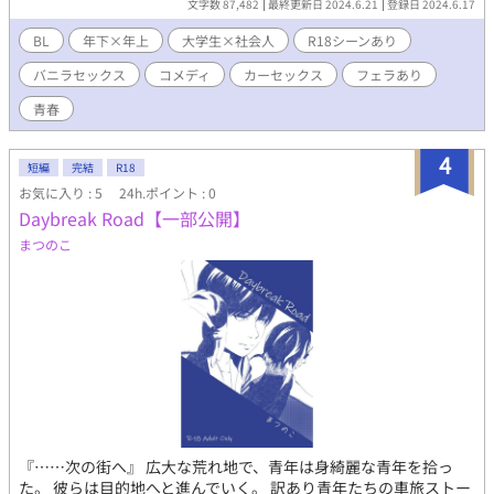
文字数 87,482
最終更新日 2024.6.21
登録日 2024.6.17
り、実際の団体、地域とは一切関係ありません。 ■ 蛇足 ■ ふだ
ん洋楽を聴いているのですが、シティポップが流行しているとい
BL
年下×年上
大学生×社会人
R18シーンあり
うニュースから着想を得て書きました。 各話のタイトルはシティ
バニラセックス
コメディ
カーセックス
フェラあり
ポップ〜90年代くらいの邦楽パロディです。 本文中に昭和平成の
流行曲の小ネタも多少混じっています。 作中で登場する高校教師
青春
はGS4リスペクトです。いさマリは至高。 ※2025/08/04追記 お気
に入りやしおりをありがとうございます！ 嬉しいです！ ※pixiv
4
でも公開しております。
短編
完結
R18
https://www.pixiv.net/novel/show.php?id=22329728 ●御礼●
お気に入り : 5
24h.ポイント : 0
タイトル画像にて以下の素材をお借りしました。ありがとうござ
Daybreak Road【一部公開】
います。 ・元画像は ウィキペディア 様よりお借りしました。
まつのこ
https://ja.wikipedia.org/wiki/野島崎灯台 ・文字は「さわらび明
朝（ver.20200215）」を利用しました。 https://sawarabi-
fonts.osdn.jp/index.html
『……次の街へ』 広大な荒れ地で、青年は身綺麗な青年を拾っ
た。 彼らは目的地へと進んでいく。 訳あり青年たちの車旅ストー