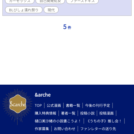
カーセックス
自己開発処女
ファーストキス
のに「いいよね♡」って全然よくないんだが？！ 「国宝級イケメ
ンクズ×鉄壁の処女」二人が「納品されたばかりの新車の中です
BLびしょ濡れ祭り
現代
る」濡れ場を受け視点でお送りします。 攻めは自己中な押せ押
せ系クズですが、胸糞の悪さは皆無。乾いた笑いを浮かべながら
頭空っぽでお楽しみください。 ＃BLびしょ濡れ祭り参加作品。
5
件
ムーンライトノベルズより転載。
&arche
TOP
公式漫画
書籍一覧
今後の刊行予定
購入特典情報
著者一覧
投稿小説
投稿漫画
樋口美沙緒の小説書こうよ！
《うちの子》推し会！
作家募集
お問い合わせ
ファンレターの送り先