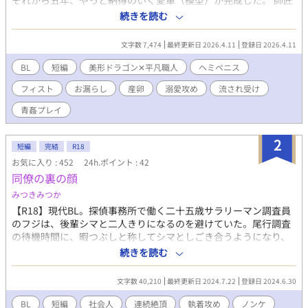
それから五年、やっと納得のいく愛車（模型）が完成した。 師匠
からの頼みでドワーフの鍛冶屋へおつかいに行った帰りに、ドラ
続きを読む
ゴンのエーメリと出会う。 番を溺愛しまくる美形ドラゴン✕ドラ
ゴンカーセックスが見たすぎる平凡職人の微妙な勘違いから始ま
文字数 7,474
最終更新日 2026.4.11
登録日 2026.4.11
ったイチャイチャラブラブ？ストーリー。 ※フィスト、ヘミペニ
ス、お漏らし、産卵あります！ ※ムーンライトノベルズさんでも
BL
短編
美形ドラゴン✕平凡職人
ヘミペニス
公開しております。
フィスト
お漏らし
産卵
溺愛攻め
流され受け
青姦プレイ
2
短編
完結
R18
お気に入り : 452
24h.ポイント : 42
同僚の裏の顔
みつきみつか
【R18】現代BL。探偵事務所で働く二十五歳サラリーマン調査員
のフジは、後輩シマと二人きりになるのを避けていた。尾行調査
の待機時間に、暇つぶしと称してシマとしごき合うようになり、
最近、行為がエスカレートしつつあったからだ。 ある夜、一週間
続きを読む
の張りつき仕事に疲れて車で寝ていたフジのもとに、呼んでいな
いシマがやってくる。そしてモブ男女の野外セックス現場に出く
文字数 40,210
最終更新日 2024.7.22
登録日 2024.6.30
わして覗き見をするうちに、シマが興奮してきて――。 ◆要素◆
イケメン後輩執着S攻×ノンケ先輩流され受。 同じ職場。入社時
BL
短編
社会人
連続絶頂
執着攻め
ノンケ