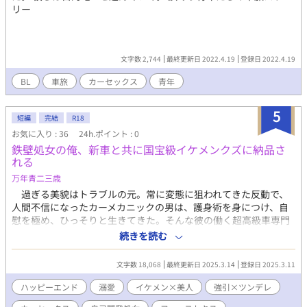
リー
文字数 2,744
最終更新日 2022.4.19
登録日 2022.4.19
BL
車旅
カーセックス
青年
5
短編
完結
R18
お気に入り : 36
24h.ポイント : 0
鉄壁処女の俺、新車と共に国宝級イケメンクズに納品さ
れる
万年青二三歳
過ぎる美貌はトラブルの元。常に変態に狙われてきた反動で、
人間不信になったカーメカニックの男は、護身術を身につけ、自
慰を極め、ひっそりと生きてきた。そんな彼の働く超高級車専門
のカスタムショップに現れたのは、国宝級の美貌と財力とウザさ
続きを読む
を持つ超ポジティブ富豪だった。 出会いは最悪。セクハラ全開
男を投げ飛ばしたのに「恋に落ちた」と言われてしまう。そのま
文字数 18,068
最終更新日 2025.3.14
登録日 2025.3.11
ま強引にデートに引きずり出され、「好き♡ 結婚しよ♡」と迫ら
れる始末。それも全てはカスタムを依頼した客だから…と耐え続
ハッピーエンド
溺愛
イケメン×美人
強引×ツンデレ
け、ついにやってきた納車日。運転して届けるだけのはずだった