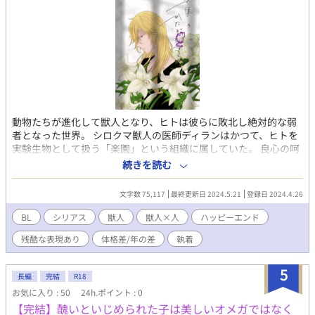
動物たちが進化して獣人となり、ヒトは彼らに敗北し絶対的な弱
者となった世界。 シロクマ獣人の医師ディランはかつて、ヒトを
実験生物として扱う「楽園」という組織に属していた。 良心の呵
責に耐えきれなくなったディランは被験体のヒトを逃してしま
続きを読む
い、「楽園」を追われることとなる。 そうして五年後のある雨の
日。 逃がしたヒトの子・アダムが美しく成長した姿でディランの
文字数 75,117
最終更新日 2024.5.21
登録日 2024.4.26
元へ現れた。幼いヒト似獣人の少女を連れて。 「俺をもう一度、
お側に置いてください」 そう訴えるアダムの真意が掴めないま
BL
シリアス
獣人
獣人×人
ハッピーエンド
ま、ディランは彼らと共に暮らし始める。 当然その生活は穏やか
残酷な表現あり
体格差/年の差
執着
とはいかず、ディランは己の罪とアダムからの誘惑に悩み苦しむ
ことになる—— ◇ ◇ ◇ 獣人×ヒトの創作BLです シリアスで重い
話、受から攻へのメンタルアタック、やや残酷な表現など含みま
5
長編
完結
R18
すが最終的にはハッピーエンドになります！ R描写ありの回には
お気に入り : 50
24h.ポイント : 0
※マークをつけます (pixivで連載している創作漫画のifルートです
【完結】醜いといじめられた子は美しいオメガではなく
が、これ単体でも読める話として書いています)