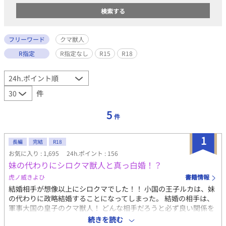
フリーワード
クマ獣人
R指定
R指定なし
R15
R18
件
5
件
1
長編
完結
R18
お気に入り : 1,695
24h.ポイント : 156
妹の代わりにシロクマ獣人と真っ白婚！？
虎ノ威きよひ
書籍情報
結婚相手が想像以上にシロクマでした！！ 小国の王子ルカは、妹
の代わりに政略結婚することになってしまった。 結婚の相手は、
軍事大国の皇子のクマ獣人！ どんな相手だろうと必ず良い関係を
築き、諸外国に狙われやすい祖国を守ってもらう。 強い決意を胸
続きを読む