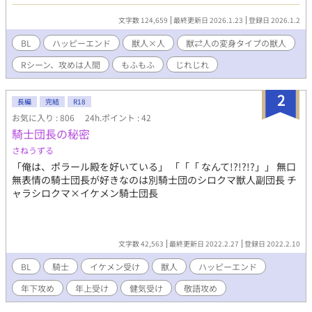
に国を渡ったルカだったが、城の前にデンッと居たのは巨大なシ
ロクマだった。 シロクマ獣人とは聞いていたが、初対面で獣化し
文字数 124,659
最終更新日 2026.1.23
登録日 2026.1.2
てるなんてことがあるのか！ さすがに怯んでしまったルカに対し
てシロクマは紳士的な態度で、 「結婚相手のグンナルだ」 と名乗
BL
ハッピーエンド
獣人×人
獣⇄人の変身タイプの獣人
る。 人の姿でいることが少ないグンナルに混乱するルカだった
Rシーン、攻めは人間
もふもふ
じれじれ
が、どうやらグンナルにも事情があるようで……。 諸事情で頻繁
にシロクマになってしまう寡黙な美形攻め×天真爛漫でとにかく
明るい受け 2人がドタバタしながら、白い結婚から抜け出す物語
2
長編
完結
R18
※人の姿になったりシロクマ姿になったりする、変身タイプの獣
お気に入り : 806
24h.ポイント : 42
人です。 ※Rシーンの攻めは人間です。 ※挿入無し→⭐︎ 挿入有り
騎士団長の秘密
→★ ※初日4話更新、以降は2話更新
さねうずる
「俺は、ポラール殿を好いている」 「「「 なんて!?!?!?」」 無口
無表情の騎士団長が好きなのは別騎士団のシロクマ獣人副団長 チ
ャラシロクマ×イケメン騎士団長
文字数 42,563
最終更新日 2022.2.27
登録日 2022.2.10
BL
騎士
イケメン受け
獣人
ハッピーエンド
年下攻め
年上受け
健気受け
敬語攻め