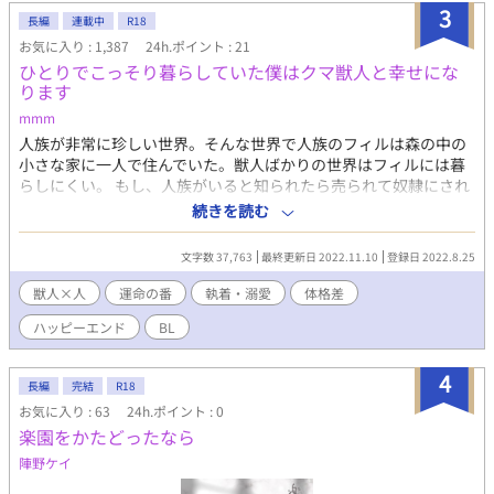
3
長編
連載中
R18
お気に入り : 1,387
24h.ポイント : 21
ひとりでこっそり暮らしていた僕はクマ獣人と幸せにな
ります
mmm
人族が非常に珍しい世界。そんな世界で人族のフィルは森の中の
小さな家に一人で住んでいた。獣人ばかりの世界はフィルには暮
らしにくい。 もし、人族がいると知られたら売られて奴隷にされ
るかもしれない。 獣人に怯えるフィル×フィルと番になりたいク
続きを読む
マ獣人の話です。
文字数 37,763
最終更新日 2022.11.10
登録日 2022.8.25
獣人×人
運命の番
執着・溺愛
体格差
ハッピーエンド
BL
4
長編
完結
R18
お気に入り : 63
24h.ポイント : 0
楽園をかたどったなら
陣野ケイ