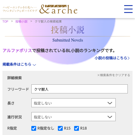
TOP
投稿小説
クマ獣人の検索結果
Submitted Novels
アルファポリス
で投稿されているBL小説のランキングです。
小説の投稿はこちら
掲載条件はこちら
×検索条件をクリアする
詳細検索
フリーワード
長さ
進行状況
R指定
R指定なし
R15
R18