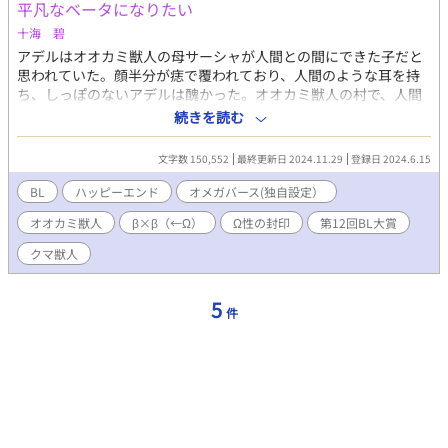
平凡なベータになりたい
十海 碧
アデルはオオカミ獣人の母サーシャが人間との間にできた子だと
思われていた。顔半分が痣で覆われており、人間のような耳を持
ち、しっぽのないアデルは醜かった。オオカミ獣人の村で、人間
とのあいの子と虐げられていた。 サーシャが病気になり息を引き
続きを読む
取る前に、自分の子ではなく、今は滅んでしまったユーラシア国
王夫妻の子供であると告白した。 サーシャの死後、吟遊詩人のエ
文字数 150,552
最終更新日 2024.11.29
登録日 2024.6.15
ーリクに連れられて人間の村に住む。エーリクもユーラシア国の
元王子でアデルの兄弟だったのだ。 ポロトコ村という小さな村で
BL
ハッピーエンド
オメガバース(独自設定）
エーリクは酒場の歌手、アデルは住んでいる下宿の下働きをして
オオカミ獣人
β×β（←Ω）
Ω性の封印
第12回BL大賞
生きていた。 ある日、アデルは下宿の娘のマギーを助けるために
分身の術を使う。その衝撃で綺麗な銀色の髪と紫の瞳を持つ美人
クマ獣人
に変身してしまう。その姿は母親であるリリアナというオメガ女
性に瓜二つであった。 10歳の検査でオメガであることが判明した
アデルは首都のアストラシティにある聖マリアンナ学園に入学す
5
件
る。全寮制の学園であり、オメガはそこで保護され、教育を受け
る。ヒートになり一人前のオメガになると、アルファとのお見合
いが始まる。アデルは王太子であるカリムと婚約する。自分の外
見しか見ていないカリム王太子との結婚に疑問を感じる。運命の
番と偶然に出会うが、カリム王太子の婚約者を奪う勇気はないと
言われてしまう。 母親のリリアナの日記にオメガ性の封印の秘儀
について書かれており、アデルはそれを自分に行いベータに戻っ