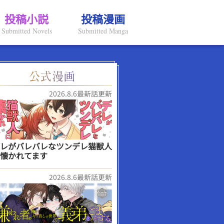
投稿小説
投稿漫画
Submitted Novels
Submitted Manga
2026.8.6最新話更新
レがバレバレなツンデレ猫獣人
懐かれてます
2026.8.6最新話更新