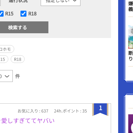
嫌
義
R15
R18
コホモ
断
り
R15
R18
件
1
お気に入り : 637
24h.ポイント : 35
俺を愛しすぎててヤバい