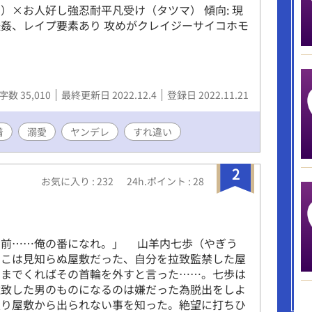
）×お人好し強忍耐平凡受け（タツマ） 傾向: 現
姦、レイプ要素あり 攻めがクレイジーサイコホモ
字数 35,010
最終更新日 2022.12.4
登録日 2022.11.21
着
溺愛
ヤンデレ
すれ違い
2
お気に入り : 232
24h.ポイント : 28
お前……俺の番になれ。」 山羊内七歩（やぎう
そこは見知らぬ屋敷だった、自分を拉致監禁した屋
ろまでくればその首輪を外すと言った……。七歩は
拉致した男のものになるのは嫌だった為脱出をしよ
限り屋敷から出られない事を知った。絶望に打ちひ