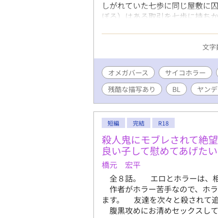
しがれていた七歩に同じ屋敷に
ぼろ）はある取引を七歩に持ち
逃げられるのか？ オメガバース
品はムーンライトノベルス様の
文字数
示したものです。ムーンライトノ
てますのでそちらの方もよろしく
に＊がつきます
オメガバース
サイコホラー
残酷な描写あり
BL
ヤンデ
短編
完結
R18
殺人鬼にモブレされて絶
良い子して慰めてあげたい
橋元 宏平
全８話。 エロとホラーは、相
作者がホラー苦手なので、ホラ
ます。 友達を次々と殺されて
腹黒攻めにお清めセックスして