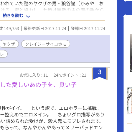
囚われていた謎のヤクザの男・狼谷朧（かみや お
かける。朧と協力し、七歩は屋敷の主の魔の手から
続きを読む
を題材にしたサイコサスペンス、始動！ ※この作
ほうでも掲示しているものをアルファポリス版に掲
 149,753
最終更新日 2017.11.24
登録日 2017.11.24
ベルス様の方では番外編と補足を不定期に更新し
お願いします。 ※なお濡れ場などはタイトルの横
ヤクザ
クレイジーサイコホモ
レ
3
お気に入り : 11
24h.ポイント : 21
望した愛しいあの子を、良い子
性がイイ。 という訳で、エロホラーに挑戦。
ー控えめでエロメイン。 ちょいグロ描写があり
追い詰められた受けが、殺人鬼にモブレされます。
もらって、なんやかんやあってメリーバッドエン