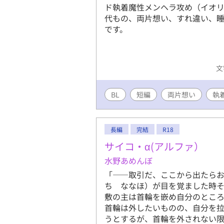
ド執着魔性メンヘラ攻め（イオリ
代もの、両片想い、すれ違い、睡
です。
文
BL
短編
両片想い
執
長編
完結
R18
サイコ・α(アルファ）
水野あめんぼ
「――取引だ、ここから出たら
ち ななほ）が目を覚ました時
敷の主は首輪を嵌め自分のとこ
首輪は外したいものの、自分を
うとするが、首輪を外されない