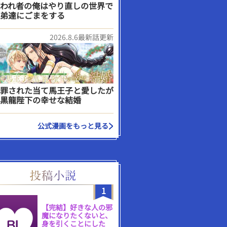
われ者の俺はやり直しの世界で
弟達にごまをする
2026.8.6最新話更新
罪された当て馬王子と愛したが
黒龍陛下の幸せな結婚
公式漫画をもっと見る
1
【完結】好きな人の邪
魔になりたくないと、
身を引くことにした