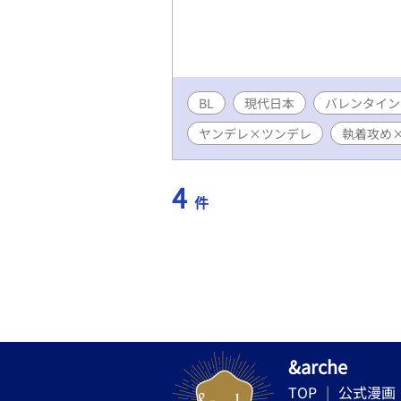
BL
現代日本
バレンタイン
ヤンデレ×ツンデレ
執着攻め
4
件
&arche
TOP
公式漫画