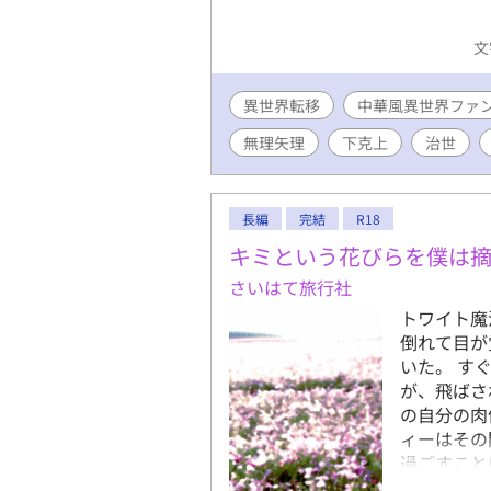
文
異世界転移
中華風異世界ファ
無理矢理
下克上
治世
長編
完結
R18
キミという花びらを僕は
さいはて旅行社
トワイト魔
倒れて目が
いた。 す
が、飛ばさ
の自分の肉
ィーはその
過ごすこと
る。 イケ