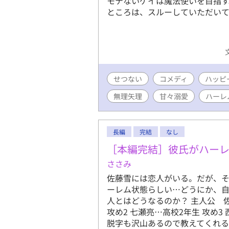
モテないゲイは魔法使いを目指す
ところは、スルーしていただいて
せつない
コメディ
ハッピ
無理矢理
甘々溺愛
ハーレ
長編
完結
なし
［本編完結］彼氏がハーレ
ささみ
佐藤雪には恋人がいる。だが、
ーレム状態らしい…どうにか、自
人とはどうなるのか？ 主人公 
攻め2 七瀬亮…高校2年生 攻め
脱字も沢山あるので教えてくれ