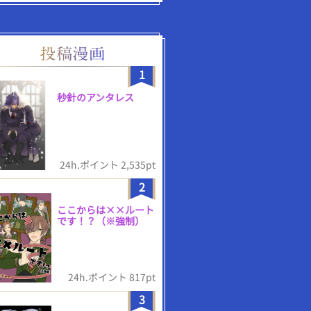
1
秒針のアンタレス
24h.ポイント 2,535pt
2
ここからは××ルート
です！？（※強制）
24h.ポイント 817pt
3