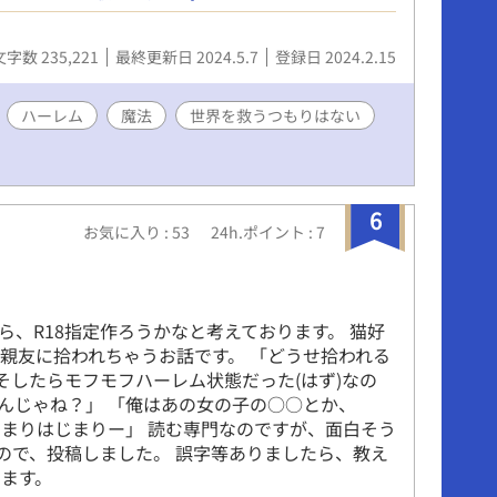
もない。 ズィーが肉体を本人に返すまで、ティフ
的ハーレム状態を維持することはできるのか。 王
文字数 235,221
最終更新日 2024.5.7
登録日 2024.2.15
捨ててまでティフィを追いかけてきた王子様や、
われる聖騎士に、実は魔族な冒険者等々に囲まれ
はハーレムを築くことができるのか。 一時的な夢
ハーレム
魔法
世界を救うつもりはない
散ってしまうのか。 はたして。 魔王による大侵攻
た、はずの平和に見える世界で、燻り続ける火種
か、燃え広がるのか。 入れ替わったティフィも、
で非常に苦労することになる。
6
お気に入り : 53
24h.ポイント : 7
ら、R18指定作ろうかなと考えております。 猫好
親友に拾われちゃうお話です。 「どうせ拾われる
そしたらモフモフハーレム状態だった(はず)なの
し、いんじゃね？」 「俺はあの女の子の○○とか、
はじまりはじまりー」 読む専門なのですが、面白そう
たので、投稿しました。 誤字等ありましたら、教え
ます。