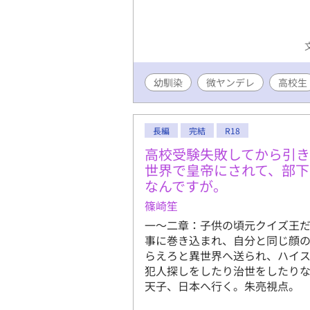
幼馴染
微ヤンデレ
高校生
長編
完結
R18
高校受験失敗してから引
世界で皇帝にされて、部
なんですが。
篠崎笙
一～二章：子供の頃元クイズ王
事に巻き込まれ、自分と同じ顔
らえろと異世界へ送られ、ハイ
犯人探しをしたり治世をしたりな
天子、日本へ行く。朱亮視点