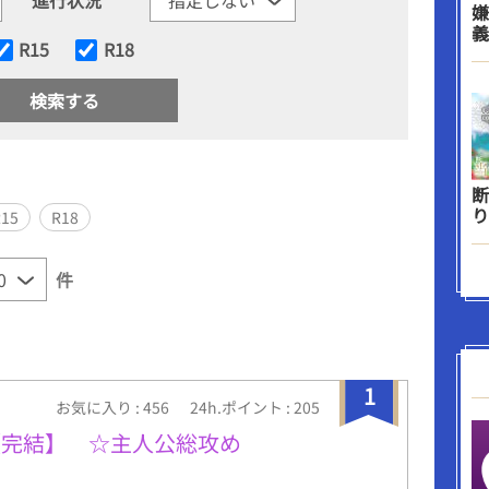
嫌
義
R15
R18
断
り
R15
R18
件
1
お気に入り : 456
24h.ポイント : 205
【完結】 ☆主人公総攻め