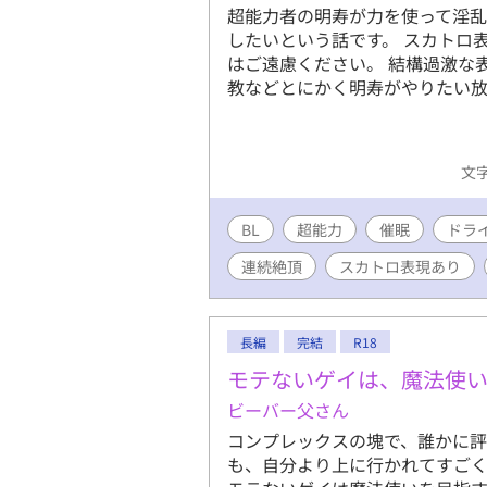
超能力者の明寿が力を使って淫
したいという話です。 スカトロ
はご遠慮ください。 結構過激な
教などとにかく明寿がやりたい放
文字
BL
超能力
催眠
ドラ
連続絶頂
スカトロ表現あり
長編
完結
R18
モテないゲイは、魔法使
ビーバー父さん
コンプレックスの塊で、誰かに評
も、自分より上に行かれてすごく