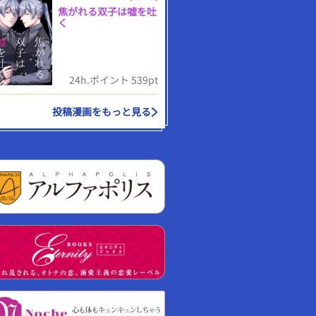
焦がれる双子は嘘を吐
く
24h.ポイント 539pt
投稿漫画をもっと見る