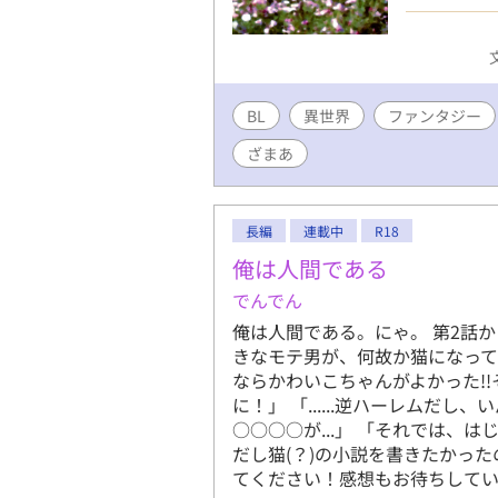
わかるわけ
ィの女王様
子の地位を
聖教国に追
BL
異世界
ファンタジー
て、ズィー
や幻として
ざまあ
から救われ
が消えるの
ズィーの姿
長編
連載中
R18
俺は人間である
でんでん
俺は人間である。にゃ。 第2話か
きなモテ男が、何故か猫になって
ならかわいこちゃんがよかった!!
に！」 「......逆ハーレムだ
○○○○が...」 「それでは、
だし猫(？)の小説を書きたかっ
てください！感想もお待ちしてい