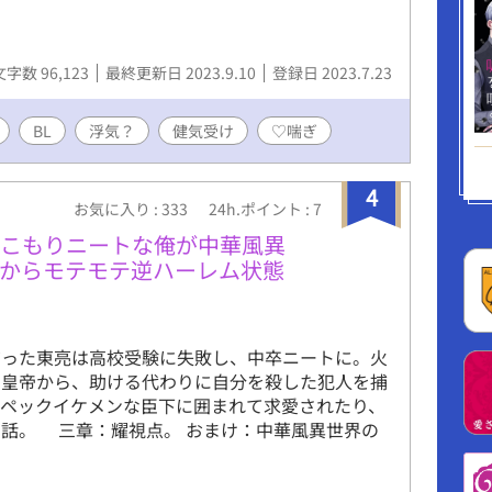
文字数 96,123
最終更新日 2023.9.10
登録日 2023.7.23
BL
浮気？
健気受け
♡喘ぎ
4
お気に入り : 333
24h.ポイント : 7
きこもりニートな俺が中華風異
下からモテモテ逆ハーレム状態
だった東亮は高校受験に失敗し、中卒ニートに。火
の皇帝から、助ける代わりに自分を殺した犯人を捕
スペックイケメンな臣下に囲まれて求愛されたり、
話。 三章：耀視点。 おまけ：中華風異世界の
。