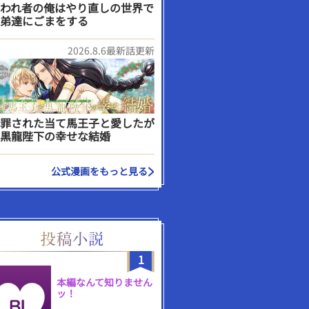
われ者の俺はやり直しの世界で
弟達にごまをする
2026.8.6最新話更新
罪された当て馬王子と愛したが
黒龍陛下の幸せな結婚
公式漫画をもっと見る
1
本編なんて知りません
ッ！