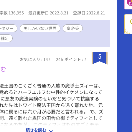
字数 136,955
最終更新日 2022.8.21
登録日 2022.8.21
ンタジー
男しかいない世界
皇帝受
纏足
5
お気に入り : 147
24h.ポイント : 7
摘む
法王国のごくごく普通の人族の魔導士ズィーは、
覚めるとハーフエルフな中性的イケメンになって
ぐに悪友の魔法実験のせいだと気づいて抗議する
れた先はトワイト魔法王国から遠く離れた地。元
体に戻るには六か月が必要だと言われる。 で、ズ
間、遠く離れた異国の田舎の街でティフィとして
になるのだが。 このティフィはものすごくモテ
続きを読む
メンな男どもに。 どの男がティフィの本命かなんて