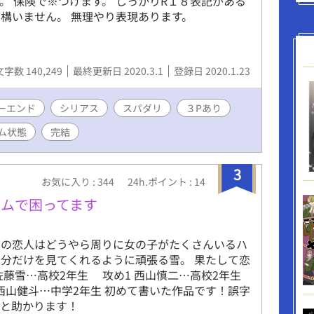
。 保険で※つけます。 しっかりR１８表記がある
構いません。 無理やり表現あります。
文字数 140,249
最終更新日 2020.3.1
登録日 2020.1.23
ーエンド
シリアス
スパダリ
３Pあり
ム状態
完結
3
お気に入り : 344
24h.ポイント : 14
ムで困ってます
その恋人はどうやら周りに女の子がたくさんいるハ
分だけを見てくれるように頑張る雪。 果たして恋
佐藤雪…高校2年生 攻め1 西山慎二…高校2年生
3 西山健斗…中学2年生 初めて書いた作品です！誤字
ると助かります！