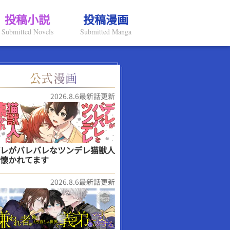
投稿小説
投稿漫画
Submitted Novels
Submitted Manga
2026.8.6最新話更新
レがバレバレなツンデレ猫獣人
懐かれてます
2026.8.6最新話更新