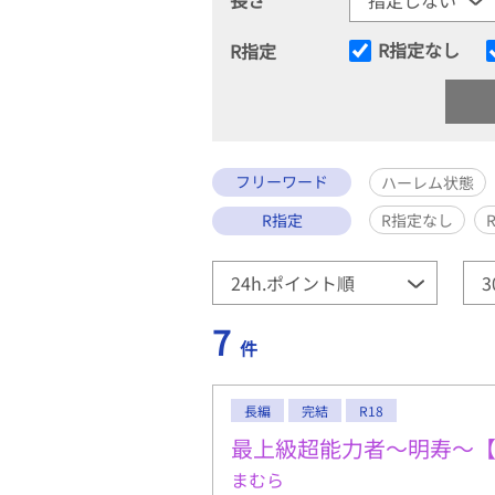
R指定なし
R指定
フリーワード
ハーレム状態
R指定
R指定なし
7
件
長編
完結
R18
最上級超能力者～明寿～
まむら