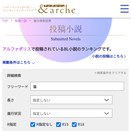
TOP
投稿小説
猫の検索結果
Submitted Novels
アルファポリス
で投稿されているBL小説のランキングです。
小説の投稿はこちら
掲載条件はこちら
×検索条件をクリアする
詳細検索
フリーワード
長さ
進行状況
R指定
R指定なし
R15
R18