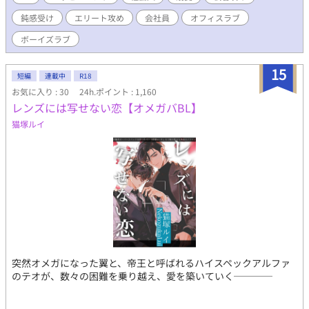
鈍感受け
エリート攻め
会社員
オフィスラブ
ボーイズラブ
15
短編
連載中
R18
お気に入り : 30
24h.ポイント : 1,160
レンズには写せない恋【オメガバBL】
猫塚ルイ
突然オメガになった翼と、帝王と呼ばれるハイスペックアルファ
のテオが、数々の困難を乗り越え、愛を築いていく────