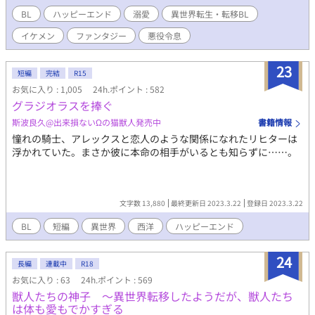
真っ当な王子としての道を歩き始めた俺だが、そんな俺になぜ
BL
ハッピーエンド
溺愛
異世界転生・転移BL
か、この世界ではヒロインとイチャコラをキメるはずのヒーロー
イケメン
ファンタジー
悪役令息
がぐいぐい迫ってくる！一方、俺の命を狙う謎の暗殺集団！果た
して俺は、この破滅ルート満載の世界で生き延びることができる
のか？ いや、その前に……何だって悪役令嬢モノの世界でバカ王
23
短編
完結
R15
子の俺がヒーローに惚れられてんだ？ 2025年10月に全面改稿を
お気に入り : 1,005
24h.ポイント : 582
行ないました。 2025年10月28日・BLランキング35位ありがとう
グラジオラスを捧ぐ
ございます。 2025年10月29日・BLランキング27位ありがとうご
ざいます。 2025年10月30日・BLランキング15位ありがとうござ
斯波良久@出来損ないΩの猫獣人発売中
書籍情報
います。 2025年11月１日 ・BLランキング13位ありがとうござい
憧れの騎士、アレックスと恋人のような関係になれたリヒターは
ます。 第１３回ＢＬ大賞で奨励賞をいただきました。これもひと
浮かれていた。まさか彼に本命の相手がいるとも知らずに……。
えに皆様の応援のおかげです。本当にありがとうございました。
文字数 13,880
最終更新日 2023.3.22
登録日 2023.3.22
BL
短編
異世界
西洋
ハッピーエンド
24
長編
連載中
R18
お気に入り : 63
24h.ポイント : 569
獣人たちの神子 ～異世界転移したようだが、獣人たち
は体も愛もでかすぎる