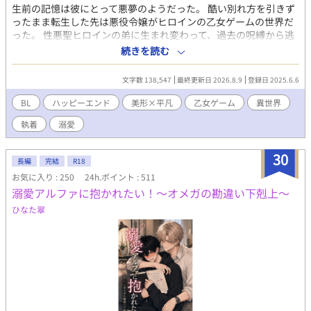
♡♡ わたしの押し間違いで、ネタバレあり表示になってしまいま
生前の記憶は彼にとって悪夢のようだった。 酷い別れ方を引きず
した。 変更ができないようなので、こちらでお知らせさせていた
ったまま転生した先は悪役令嬢がヒロインの乙女ゲームの世界だ
だきます(*^^*) ご感想とても嬉しいです！ありがとうございま
った。 性悪聖ヒロインの弟に生まれ変わって、過去の呪縛から逃
す。 ✩タイトル変更のお知らせ✩ (旧) 昔「結婚しよう」と言って
れようと必死に生きてきた。 そんな彼の前に現れた竜王の化身で
続きを読む
くれた幼馴染は今日、僕以外の人と結婚する
ある騎士団長。 離れたいのに、皆に愛されている騎士様は離して
くれない。 姿形が違っても、魂でお互いは繋がっている。 冷然竜
文字数 138,547
最終更新日 2026.8.9
登録日 2025.6.6
王騎士団長×過去の呪縛を背負う悪役弟 今度こそ、本当の恋をし
よう。
BL
ハッピーエンド
美形×平凡
乙女ゲーム
異世界
執着
溺愛
30
長編
完結
R18
お気に入り : 250
24h.ポイント : 511
溺愛アルファに抱かれたい！～オメガの勘違い下剋上～
ひなた翠