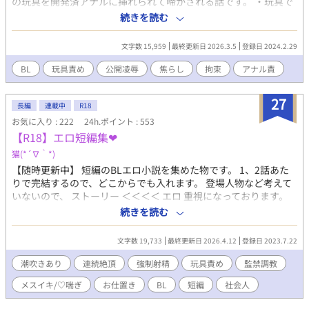
の玩具を開発済アナルに挿れられて啼かされる話です。 ・玩具で
焦らされたアナルを輪姦してもらう話 ↑の続きです。
続きを読む
文字数 15,959
最終更新日 2026.3.5
登録日 2024.2.29
BL
玩具責め
公開凌辱
焦らし
拘束
アナル責
27
長編
連載中
R18
お気に入り : 222
24h.ポイント : 553
【R18】エロ短編集‪‪❤︎‬
猫(*´∇｀*)
【随時更新中】 短編のBLエロ小説を集めた物です。 1、2話あた
りで完結するので、どこからでも入れます。 登場人物など考えて
いないので、 ストーリー ＜＜＜＜ エロ 重視になっております。
エロいのが読みたい！という時に読んで貰えると幸いです。 見た
続きを読む
いシチュ❤︎、リクエストなど是非！ https://marshmallow-
qa.com/n2vmwc2q2d3wpxx?
文字数 19,733
最終更新日 2026.4.12
登録日 2023.7.22
t=FaRGb0&utm_medium=url_text&utm_source=promotion
潮吹きあり
連続絶頂
強制射精
玩具責め
監禁調教
メスイキ/♡喘ぎ
お仕置き
BL
短編
社会人