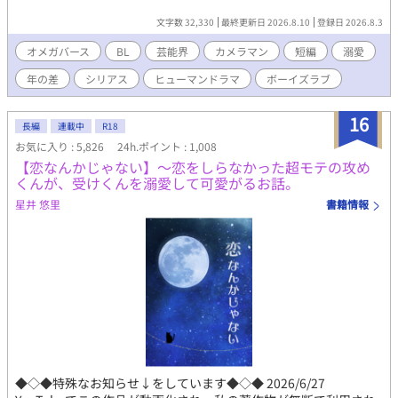
文字数 32,330
最終更新日 2026.8.10
登録日 2026.8.3
オメガバース
BL
芸能界
カメラマン
短編
溺愛
年の差
シリアス
ヒューマンドラマ
ボーイズラブ
16
長編
連載中
R18
お気に入り : 5,826
24h.ポイント : 1,008
【恋なんかじゃない】～恋をしらなかった超モテの攻め
くんが、受けくんを溺愛して可愛がるお話。
星井 悠里
書籍情報
◆◇◆特殊なお知らせ↓をしています◆◇◆ 2026/6/27