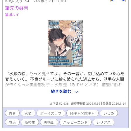
お気に入り : 54
24h.ポイント : 2,201
筆先の群青
猫塚ルイ
〝水瀬の絵、もっと見せてよ〟 その一言が、閉じ込めていた心を
変えていく。 不良グループに絵を破られた過去から、派手な人間
が怖くなった美術部男子・水瀬 聖（みずせ とおる） 前髪に触れ
られただけで怯えてしまう。 そんな彼の前に現れたのは、金髪で
続きを読む
距離感近めな陽キャ男子・天馬結翔（てんま ゆいと） 怖いはずの
存在が、一番安心できる人になっていく─── 純度99.9%青春BL
文字数 62,638
最終更新日 2026.6.16
登録日 2026.6.14
青春
恋愛
ボーイズラブ
陽キャ×陰キャ
いじめ
救済
高校生
美術部
ハッピーエンド
シリアス