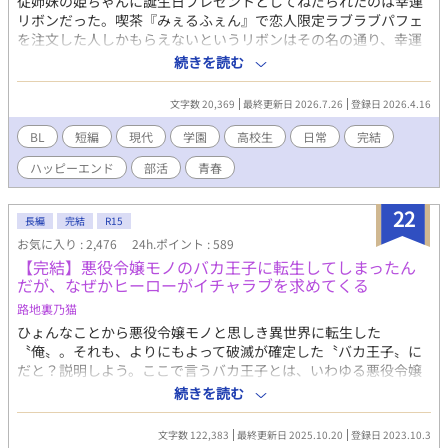
従姉妹の姫ちゃんに誕生日プレゼントとしてねだられたのは幸運
リボンだった。喫茶『みぇるふぇん』で恋人限定ラブラブパフェ
を注文した人しかもらえないというリボンはその名の通り、幸運
をもたらしてくれるらしい。姫ちゃんが見せてくれたSNSの検索
続きを読む
画面にはいくつものご利益コメントが載せられていた。てっきり
姫ちゃんと行くのだとばかり思っていたのだが、二組の隼人君と
文字数 20,369
最終更新日 2026.7.26
登録日 2026.4.16
行くように伝えてきて――。
BL
短編
現代
学園
高校生
日常
完結
ハッピーエンド
部活
青春
22
長編
完結
R15
お気に入り : 2,476
24h.ポイント : 589
【完結】悪役令嬢モノのバカ王子に転生してしまったん
だが、なぜかヒーローがイチャラブを求めてくる
路地裏乃猫
ひょんなことから悪役令嬢モノと思しき異世界に転生した
〝俺〟。それも、よりにもよって破滅が確定した〝バカ王子〟に
だと？説明しよう。ここで言うバカ王子とは、いわゆる悪役令嬢
モノで冒頭から理不尽な婚約破棄を主人公に告げ、最後はざまぁ
続きを読む
要素によって何やかんやと破滅させられる例のアンポンタンのこ
とであり――とにかく、俺はこの異世界でそのバカ王子として生
文字数 122,383
最終更新日 2025.10.20
登録日 2023.10.3
き延びにゃならんのだ。つーわけで、脱☆バカ王子！を目指し、