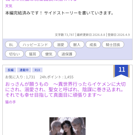
とをなくしたかったはずなのに、なぜかオレに関わってくる。仕
天気
事も忙しいのに、時間を見つけては、側に居る。なんだか初の感
本編完結済みです！ サイドストーリーを書いていきます。
覚。でもオレ、勉強しなきゃ！なのに…？ と、αに可愛がられて
翻弄されまくる話です。ぜひ✨ 表紙:クボキリツ(@kbk_Ritsu)さ
ま 素敵なイラストをありがとう…🩷✨
文字数 73,787
最終更新日 2026.8.8
登録日 2026.4.9
BL
ハッピーエンド
溺愛
獣人
成長
騎士団長
切ない
猫耳
健気
過保護
11
長編
連載中
R18
お気に入り : 1,731
24h.ポイント : 1,455
おっさんが願うもの 〜異世界行ったらイケメンに大切
にされ、溺愛され、聖女と呼ばれ、陰謀に巻き込まれ。
それでも幸せ目指して真面目に頑張ります〜
猫の手