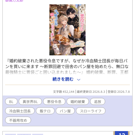
『婚約破棄された悪役令息ですが、なぜか冷血騎士団長が毎日パ
ンを買いに来ます 〜断罪回避で田舎のパン屋を始めたら、無口な
最強騎士に胃袋ごと囲い込まれました〜』 婚約破棄、断罪、王都
追放。 公爵令息ノア・ラザフォードは、王宮の夜会で王子からそ
続きを読む
う告げられた瞬間、心の中で歓喜した。 なぜなら彼は、前世の記
憶を持つ転生者。 この世界が乙女ゲームに似ており、自分が“悪
文字数 452,144
最終更新日 2026.8.3
登録日 2026.7.8
役令息”として破滅する運命だと知っていたからだ。 けれど、王子
への未練など一切ない。 面倒な貴族社会から逃げられるなら、追
BL
異世界BL
悪役令息
婚約破棄
追放
放なんてむしろ大歓迎。 「よし、田舎でパン屋をやろう」 そうし
冷血騎士団長
飯テロ
パン屋
スローライフ
てノアは辺境の町で、小さなパン屋《白猫ベーカリー》を開く。
焼きたてのミルクパン、焦がしバター塩パン、森苺のジャムパ
不器用攻め
ン。 ようやく手に入れた平穏なスローライフ。 ……のはずだっ
た。 開店初日、店に現れたのは、王国最強と恐れられる冷血騎士