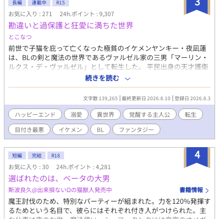
3
長編
連載中
R15
お気に入り : 271
24h.ポイント : 9,307
勘違いと過保護と狂愛に満ちた世界
とこなつ
前世で子猫を庇って亡くなった極貧のイケメンヤンキー・夜凪蓮
は、BLの剣と魔法の世界であるヴァルゼル家の三男「マーリン・
ルクス・デ・ヴァルゼル」として転生した。 平民出身の天才護衛
としてやってきた美少年・アルベール（アル）と出会い、幼少期
続きを読む
に母エリスの劇薬の毒からアルを救おうとした際、マーリンは
【空間支配の大魔術】に覚醒して彼を救った。アルはマーリンに
文字数 139,265
最終更新日 2026.8.10
登録日 2026.8.3
密かな強烈な恋心を抱いており、毎夜エリスに「本日のマーリン
報告」を行っている。 当主である父ヴィンセントや双子の兄た
ハッピーエンド
溺愛
異世界
覚醒する主人公
転生
ち、さらに母方の祖父母は、マーリンを「ヴァルゼル家の至宝」
目付き最悪
イケメン
BL
ファンタジー
「天使」と呼び、過剰なまでの溺愛を注いでいる。しかし、中身
がビビりな小心者であるマーリンは、その重すぎるプレッシャー
に日々怯え、憂鬱を感じていた。 歴史や一族の家系図を学ぶ中、
4
短編
完結
R18
マーリンは母エリスの名前からミドルネーム「ルクス」が抜けて
お気に入り : 30
24h.ポイント : 4,281
いることに気づく。母が冷遇されているという壮大な勘違いをし
選ばれたのは、ベータの大男
たマーリンは、ショックのあまり発作的に魔力を暴走させるが、
アルに鎮められる。翌日、納得がいかないまま魔力切れと疲労に
斯波良久@出来損ないΩの猫獣人発売中
書籍情報
より自室で寝込み、母への想いを巡らせている。
魔王討伐のため、特別なパーティーが組まれた。力を120%発揮す
るためという名目で、彼らにはそれぞれ付き人がつけられた。主