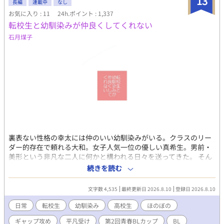
13
団長アゼル・グレイヴ。 無口。 無表情。 目つきが怖い。 なのに
長編
連載中
なし
彼は、毎朝誰より早く店に来て、ノアのパンを大量に買ってい
お気に入り : 11
24h.ポイント : 1,337
く。 「今日も来たんですか？」 「来た」 「昨日も一昨日も来まし
転校生と幼馴染みが仲良くしてくれない
たよね」 「明日も来る」 ノアは思った。 この人、よほどパンが
石月煤子
好きなんだな、と。 しかしアゼルが見ているのは、パンだけでは
なかった。 ノアが疲れていれば黙って手伝い、王都からの嫌がら
せには無表情で圧をかけ、元婚約者の王子が現れれば静かに剣の
柄へ手を置く。 「この店に手を出すな。ノアにもだ」 パン目当て
だと思い込む悪役令息と、店主ごと囲い込みたい冷血騎士団長。
婚約破棄から始まる、飯テロ異世界BLラブコメ。
裏表ない性格の幸太には仲のいい幼馴染みがいる。クラスのリー
ダー的存在で頼れる大和。女子人気一位の優しい真希生。男前・
美形という非凡な二人に何かと構われる日々を送ってきた。 そん
な中、高校二年生になって幸太のクラスにやってきた転校生・朔
続きを読む
也。 自分の席が真後ろだったこともあり、ダウナー系パツキンく
んな朔也のお世話係として、彼のことを気にかける幸太に、幼馴
文字数 4,535
最終更新日 2026.8.10
登録日 2026.8.10
染み二人は何故かいい顔をせず……。 「おままごとでペットの猫
をやったときの幸太は本当に神ってた」 「本当の猫よりも猫して
日常
転校生
幼馴染み
高校生
ほのぼの
たよね」 「甘え上手で」 「鳴き声なんか堪らなかった」 朔也に
ギャップ攻め
平凡受け
第2回青春BLカップ
BL
対して幼馴染みマウントをやたら繰り返す大和・真希生。 今まで