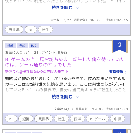
使うヒロインに利用されたらしい様変わりしている兄。 ヒロイン
こと聖女に危害を加えた罪で学園を退学、貧乏男爵家である我が
続きを読む
家にも厳しい処分が言い渡されることに。 前世の記憶が戻ったか
らこそ余りに理不尽な状況に憤る主人公。 原作？そんな事は知っ
文字数 152,754
最終更新日 2026.8.10
登録日 2026.7.5
たことか。 原作知識チートと固有スキルを使って快適スローライ
フの為に動き出す。 ※急遽、一部キャラクターの名前を変更しま
異世界
BL
転生
した。読み辛くして申し訳ありません。 感想コメントは公開不
要と書かれている方以外にはしっかり返信していきます。もし
2
も、返信がない場合はお知らせ下さい！とても励みになります！
短編
完結
R15
お気に入り : 94
24h.ポイント : 9,663
BLゲームの当て馬お坊ちゃまに転生した俺を待っていた
のは、ゲーム通りの幸せでした
斯波良久@出来損ないΩの猫獣人発売中
書籍情報
婚約者が他の男と親しくしている姿を見て、惨めな思いをするル
カーシュは突然前世の記憶を思い出す。ここは前世の妹がプレイ
していたBLゲームの世界で、自分は当て馬キャラに転生したこと
に気付いた。突然のことで戸惑いつつも、「BLゲームシナリオ通
続きを読む
りなら悩んでも怒っても仕方なくね？」「横から掻っ攫われるの
はムカつくけど、キープ扱いされてまでイーサンにこだわる理由
文字数 14,852
最終更新日 2026.8.9
登録日 2026.8.9
ってないんだよね」と思い始めるようになり……。
BL
短編
異世界
転生
西洋
BLゲーム
中世