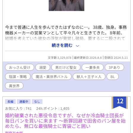
今まで普通に人生を歩んできたはずなのに…。 38歳、独身。事務
機器メーカーの営業マンとして平々凡々と生きてきた。 8年前、
結婚を考えていた彼女の浮気が発覚し破局。要するに二股されて
いたのだ。わかった時の修羅場といったら、それはもう悲惨だっ
続きを読む
た…。 それから8年。彼女も作らず、というか結構なトラウマに
なってしまったらしく、女性と付き合うことが出来なくなってし
文字数 3,329,878
最終更新日 2026.8.8
登録日 2024.5.11
まった。 そんな俺がまさかこんな世界に放り込まれるなんて。 俺
は目の前で片膝を付いて手を差し出している男の顔をマジマジと
おっさん受け
溺愛
男だけど聖女
一妻多夫
3Pあり
見つめる。 どう見たってこれは求愛だろう。 なんで俺が…。 ※初
陰謀・策略
魔法・異世界バトル
獣人＋王子×人
BL
投稿です。 ※異世界ものですが、その世界観を知ってもらうため
に、説明に近い文が多いと思います。どうか飽きずに読んで頂け
異世界
ると幸いです。 ※「小説家になろう」にも数話遅れて投稿してい
ます。
12
長編
連載中
なし
お気に入り : 741
24h.ポイント : 1,405
婚約破棄された悪役令息ですが、なぜか冷血騎士団長が
毎日パンを買いに来ます 〜断罪回避で田舎のパン屋を始
めたら、無口な最強騎士に胃袋ごと囲い
御腐万太郎