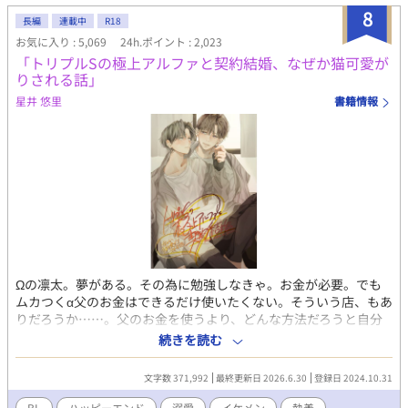
8
長編
連載中
R18
お気に入り : 5,069
24h.ポイント : 2,023
「トリプルSの極上アルファと契約結婚、なぜか猫可愛が
りされる話」
星井 悠里
書籍情報
Ωの凛太。夢がある。その為に勉強しなきゃ。お金が必要。でも
ムカつくα父のお金はできるだけ使いたくない。そういう店、もあ
りだろうか……。父のお金を使うより、どんな方法だろうと自分
で稼いだ方がマシ……でもなぁやっぱりなぁ…と悩んでいた凛太
続きを読む
の前に、めちゃくちゃイケメンなαが現れた。 凛太はΩの要素が弱
い。ヒートはあるけど不定期だし、三日こもればなんとかなる。α
文字数 371,992
最終更新日 2026.6.30
登録日 2024.10.31
のフェロモンも感じないし、自身のも弱い。 なんだろこのイケメ
ン、と思っていたら、話している間に、変な話になってきた。 契
BL
ハッピーエンド
溺愛
イケメン
執着