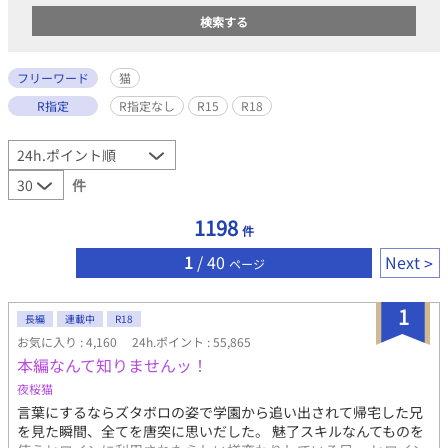
フリーワード
猫
R指定
R指定なし
R15
R18
件
1198
件
1
/ 40
Next
ページ
1
長編
連載中
R18
お気に入り : 4,160
24h.ポイント : 55,865
本編なんて知りませんッ！
夜桜猫
言葉にするならズタボロの姿で学園から追い出されて帰宅した兄
を見た瞬間、全てを唐突に思いだした。 魅了スキルなんてものを