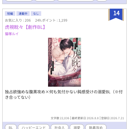
以上の幼馴染みハラスメントを受けて「？？？」な幸太。 そし
て、最初は無口で素っ気なくて「人見知りの猫」みたいだった朔
14
短編
連載中
なし
也は次第に幸太と打ち解けるようになって……。 「俺も幸太の頭
お気に入り : 206
24h.ポイント : 1,199
撫でてみたかった、ずっと」 （朔也くんって……朔也くんっ
虎視眈々【創作BL】
て……ツンデレなのか……？） ■平凡男子くんがギャップあり男
子たちに求愛されて、あたふたします■
猫塚ルイ
独占欲強めな腹黒攻め×何も気付かない鈍感受けの溺愛BL（※付
き合ってない）
文字数 22,036
最終更新日 2026.8.8
登録日 2026.7.21
BL
ハッピーエンド
社会人
溺愛
執着攻め