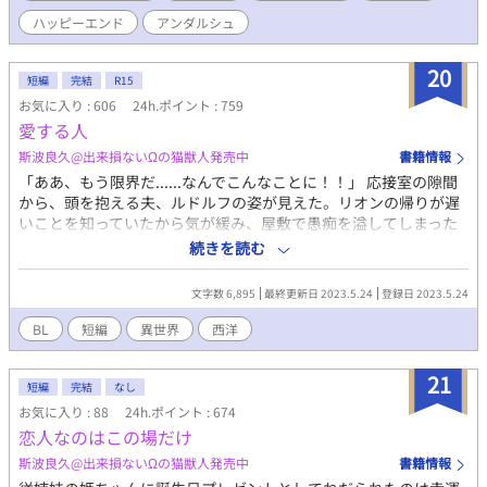
定！
ハッピーエンド
アンダルシュ
20
短編
完結
R15
お気に入り : 606
24h.ポイント : 759
愛する人
斯波良久@出来損ないΩの猫獣人発売中
書籍情報
「ああ、もう限界だ......なんでこんなことに！！」 応接室の隙間
から、頭を抱える夫、ルドルフの姿が見えた。リオンの帰りが遅
いことを知っていたから気が緩み、屋敷で愚痴を溢してしまった
のだろう。 三年前、ルドルフの家からの申し出により、リオンは
続きを読む
彼と政略的な婚姻関係を結んだ。けれどルドルフには愛する男性
がいたのだ。 『限界』という言葉に悩んだリオンはやがてひとつ
文字数 6,895
最終更新日 2023.5.24
登録日 2023.5.24
の決断をする。
BL
短編
異世界
西洋
21
短編
完結
なし
お気に入り : 88
24h.ポイント : 674
恋人なのはこの場だけ
斯波良久@出来損ないΩの猫獣人発売中
書籍情報