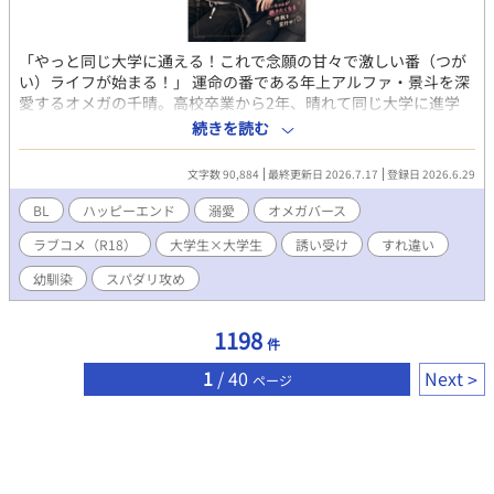
「やっと同じ大学に通える！これで念願の甘々で激しい番（つが
い）ライフが始まる！」 運命の番である年上アルファ・景斗を深
愛するオメガの千晴。高校卒業から2年、晴れて同じ大学に進学
し、身も心も貪られる気満々だったのに……景斗の態度はまさか
続きを読む
の保護者モード！？ 合鍵をもらっても健全にお茶して終了。お泊
まりを企んでも「明日も早いでしょ」と強制送還。猫耳着ぐるみ
文字数 90,884
最終更新日 2026.7.17
登録日 2026.6.29
で誘惑しても「可愛い」と寝かしつけられる始末。 「なんで最後
までしてくれないの！？」 あの手この手で抱かれようと奮闘する
BL
ハッピーエンド
溺愛
オメガバース
千晴だが、景斗が手を出さないのには”激重な”理由があって
ラブコメ（R18）
大学生×大学生
誘い受け
すれ違い
――。 抱かれたいオメガの戦略に理性をバキバキに削りながら抵
抗する執着アルファのすれ違いラブコメディ！
幼馴染
スパダリ攻め
1198
件
1
/ 40
Next
ページ