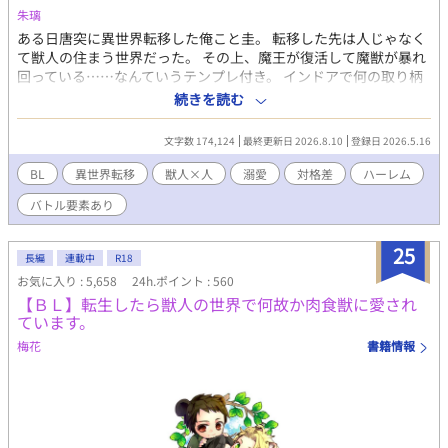
朱璃
ある日唐突に異世界転移した俺こと圭。 転移した先は人じゃなく
て獣人の住まう世界だった。 その上、魔王が復活して魔獣が暴れ
回っている……なんていうテンプレ付き。 インドアで何の取り柄
もない俺に何ができると思ったが、サポートのバフ要員の神子と
続きを読む
呼ばれるポジションらしい。 仕事に疲れてたし、俺自身が戦わな
いなら、まぁ……とのんびり巨大猫との二人暮らしを満喫してい
文字数 174,124
最終更新日 2026.8.10
登録日 2026.5.16
たんだけど。 なんか獣人たちの様子が、いろいろとおかしくない
ですか？ 獣人は神子を好きになりやすい、ってどういうこと！？
BL
異世界転移
獣人×人
溺愛
対格差
ハーレム
※3章の途中でR-18が入る予定（お相手は複数います） ※「小説
バトル要素あり
家になろう」にも投稿しています
25
長編
連載中
R18
お気に入り : 5,658
24h.ポイント : 560
【ＢＬ】転生したら獣人の世界で何故か肉食獣に愛され
ています。
梅花
書籍情報