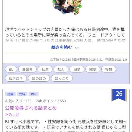
現世でペットショップの店員だった俺はある日帰宅途中、猫を構
っているとその場所に車が突っ込んでくる。 フェードアウトして
から目が覚めた先にいたのは美形揃いの獣人達。 動物が好きな俺
は、無償でご奉仕しますよ？ ただし獣体に限る！？ ただいま絶賛
続きを読む
餌付け中、だって生活がかかってるからねっ！ 餌付けしたら、何
故かふたりの獣人に求婚されてしまった。 恋愛経験無いのにどう
文字数 742,238
最終更新日 2026.7.31
登録日 2021.1.9
しろと？ 二人の伴侶と優しい義両親、可愛い子供たちに囲まれて
絶賛子育て奮闘中。 現在、ムーンライトにて改稿しながら配信
BL
異世界
転生
獣人
溺愛
総受
複数
中。 イチャイチャは★がつきます。 ☆は改稿済。 改稿したら1話
飯テロ？
ほのぼの
ほっこり
が2000 文字になるようにニコイチにしていきたいと思います。
26
短編
完結
R18
お気に入り : 233
24h.ポイント : 553
公開凌辱される話まとめ
たみしげ
BLすけべ小説です。 ・性奴隷を飼う街 元敵兵を性奴隷として飼っ
ている街の話です。 ・玩具でアナルを焦らされる話 猫じゃらし型