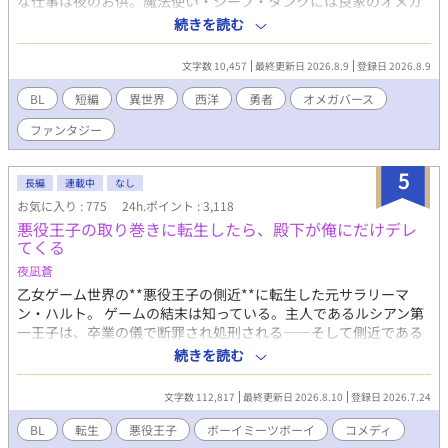
な仕事は夜のお供。魔法使い・シーフ・タンクには良家のオメガ
があてがわれた。魔王討伐後の抱え込み計画までバッチリ。妻子
続きを読む
持ちの騎士には、いつでも家族と会えるように転移魔法具が贈ら
れた。だが勇者の付き人として選ばれたのは、ベータの大男だっ
文字数 10,457
最終更新日 2026.8.9
登録日 2026.8.9
た。
BL
短編
異世界
西洋
勇者
オメガバース
ファンタジー
5
長編
連載中
なし
お気に入り : 775
24h.ポイント : 3,118
悪役王子の取り巻きに転生したら、殿下が俺にだけデレ
てくる
夜凪蒼
乙女ゲーム世界の**悪役王子の側近**に転生した元サラリーマ
ン・ハルト。 ゲームの結末は知っている。主人であるルシアン第
一王子は、卒業の儀で断罪され処刑される——そして側近である
自分も、もれなく一緒に。 死にたくない。だから殿下の好感度を
続きを読む
上げて、処刑エンドを全力回避する。それだけのはずだった。 な
のにこの殿下、「凍った王子」と恐れられているくせに、俺にだ
文字数 112,817
最終更新日 2026.8.10
登録日 2026.7.24
け野良猫を見せてくるし、俺にだけ詩を読み聞かせてくるし、俺
にだけ——笑う。 「お前は、なぜ俺のそばにいる」 「取り巻きで
BL
転生
悪役王子
ボーイミーツボーイ
コメディ
すから」 「……そうか」 筋書きを変えるだけのつもりだった。