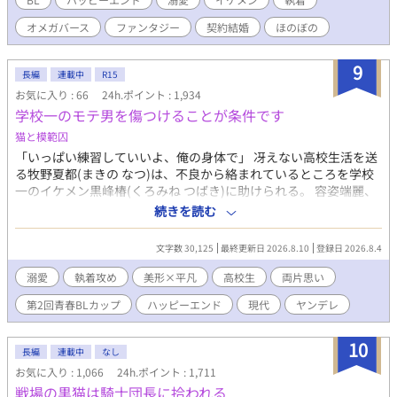
約結婚？ 期間三年？ その間は好きに勉強していい。その後
オメガバース
ファンタジー
契約結婚
ほのぼの
も、生活の面倒は見る。デメリットは、戸籍にバツイチがつくこ
と。え、全然いいかも……。お願いします！ トリプルエスラン
ク、紫の瞳を持つスーパーαのエリートの瑛士さんの、超高級マン
9
長編
連載中
R15
ション。最上階の隣の部屋。もし番になりたい人が居たら一緒に
お気に入り : 66
24h.ポイント : 1,934
暮らしてもいいよとか言うけど、一番勉強がしたいので！ 恋と
学校一のモテ男を傷つけることが条件です
か分からないしと断る。 表に夫夫アピールはするけど、それ以外
は絡む必要もない、はずだったのに、なぜか瑛士さんは、オレの
猫と模範囚
部屋を訪ねてくる。そんな豪華でもない普通のオレのご飯を一緒
「いっぱい練習していいよ、俺の身体で」 冴えない高校生活を送
に食べるようになる。勉強してる横で、瑛士さんも仕事してる。
る牧野夏都(まきの なつ)は、不良から絡まれているところを学校
「何でここに？」「居心地よくて」「いいですけど」そんな日々
一のイケメン黒峰椿(くろみね つばき)に助けられる。 容姿端麗、
が続く。いろいろ距離がちかくなってきたある時、久しぶりにヒ
成績優秀、気怠く大人びた雰囲気の最強モテ男……そんな椿が、
続きを読む
ート。三日間こもるんで来ないでください。この期間だけは一応
いじめられっ子の夏都を守る契約を持ちかけてきた。 ただしひと
Ωなんで、と言ったオレに、一緒に居る、と、意味の分からない瑛
つだけ条件がある。 それは椿の身体に傷痕を残すこと。 半ば脅さ
士さん。一応抑制剤はお互い打つけど、さすがにヒートは無理。
文字数 30,125
最終更新日 2026.8.10
登録日 2026.8.4
れる形で契約を受け入れた夏都を、椿は学校中が見ている前であ
出てってと言ったら、一人でそんな辛そうにさせてたくない、
からさまに特別扱いして可愛がる。 夏都への好意を隠そうとしな
溺愛
執着攻め
美形×平凡
高校生
両片思い
と。――ヒートを乗り越えてから関係が変わる。瑛士さん、なん
い椿の甘い執着。なぜ夏都が選ばれたのかわからない。 放課後の
かやたら、距離が近くてあますぎて。そんな時、色んなツテで、
第2回青春BLカップ
ハッピーエンド
現代
ヤンデレ
図書室、夏休みの旅行、文化祭。正反対な二人の奇妙な青春と恋
薬を作る夢の話が盛り上がってくる。Ωの対応や治験に向けて活
の話。 （完結保証）
動を開始するようになる。夢に少しずつ近づくような。そんな
10
中、従来の抑制剤の治験の闇やΩたちへの許されない行為を耳に
長編
連載中
なし
する。少しずつ証拠をそろえていくと、それを良く思わない連中
お気に入り : 1,066
24h.ポイント : 1,711
が居て――。瑛士さんは、契約結婚をしてでも身辺に煩わしいこ
戦場の黒猫は騎士団長に拾われる