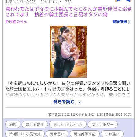
お気に入り : 8,928
24h.ポイント : 770
のまにか千隼は島の奇妙な因習に囚われていく。 溺愛執着年下攻
嫌われてたはずなのに本読んでたらなんか美形伴侶に溺愛
め(神)×元ビッチ受け ※作中で浮気描写はありませんが、過去の
されてます 執着の騎士団長と言語オタクの俺
モブ×受け描写が少しあります 作中で攻めの瑠璃が女神、花嫁と
して扱われる場面があるけど、瑠璃はリバ要素なしの攻め男です
野良猫のらん
書籍情報
全34話、完結保証
「本を読むのに忙しいから」 自分の伴侶フランソワの言葉を聞い
た騎士団長エルムートは己の耳を疑った。 伴侶は着飾ることにし
か興味のない上っ面だけの人間だったはずだからだ。 彼は顔を合
わせる度にあのアクセサリーが欲しいだのあの毛皮が欲しいだの
続きを読む
言ってくる。 だから、嫌味に到底読めないだろう古代語の書物を
贈ったのだ。 それが本を読むのに忙しいだと？ 愛のない結婚だっ
文字数 217,052
最終更新日 2024.1.23
登録日 2021.10.31
たはずなのに、突如として変貌したフランソワにエルムートはだ
んだんと惹かれていく。 まさかフランソワが言語オタクとしての
溺愛
異世界転生
男しかいない世界
ファンタジー
前世の記憶に目覚めているとも知らずに。 ※R-18シーンの含まれ
第9回ＢＬ小説大賞
両片思い
男性妊娠可能
すれ違い
る話には*マークを付けます。 書籍化決定！ 2023/2/13刊行予