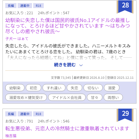
28
長編
連載中
R18
お気に入り : 221
24h.ポイント : 547
幼馴染に失恋した僕は国民的彼氏No.1アイドルの最推し
になって、とろけるほど甘やかされています ～はちみつ
尽くしの癒やされ彼氏～
子犬一 はぁて
失恋したら、アイドルの彼氏ができました。ハニーメルトキスみ
たいにあまくてとろける恋をした。 幼馴染の君は、7歳のとき
「大人になったら結婚してね」と僕に言って笑った。 そして──
今日、君は僕じゃない別の人と結婚する。 結婚式で花束を渡す時
続きを読む
に胸が痛いんだ。 「こいつ、幼馴染なんだ。センスいいだろ？」
誇らしげに笑う君と、その隣で微笑む綺麗な奥さん。 叶わない恋
文字数 73,545
最終更新日 2026.8.10
登録日 2025.12.11
だってわかってる。 それでも、氷砂糖みたいに君との甘い思い出
を、僕だけの宝箱にしまって生きていく。 君の幸せを願うことだ
幼馴染
初恋
すれ違い
失恋
切ない
溺愛
けが、僕にできる最後の恋だから。 そう思って、失恋の悲しみを
溺愛攻め×健気受け
アイドル×会社員
甘々
両想い
猫カフェで埋めていたある日のこと。 僕は“彼“に出逢った。 その
人は僕に愛を教えてくれる人でした。 はちみつみたいに甘くてや
さしくてとろける恋。ハニーメルトキスって言葉が似合う人。 そ
29
長編
連載中
R18
して僕はどうやら彼の最推しになってしまったらしいんです。 け
お気に入り : 791
24h.ポイント : 546
れど、彼の生き方は僕とはまるで正反対で──。 『国民的彼氏
転生悪役弟、元恋人の冷然騎士に激重執着されています
No.1』カリスマアイドル×失恋したてほやほやの広報部会社員
──────────── 作品へのご感想ありがとうございます
柚吉猫