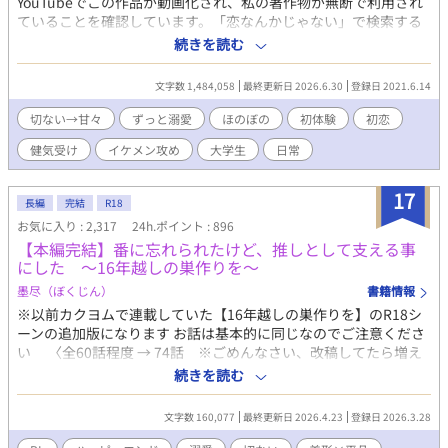
YouTubeでこの作品が動画化され、私の著作物が無断で利用され
ていることを確認しています。「恋なんかじゃない」で検索する
と出てくると思います。 私は動画化の許可を、どの作品にも、一
続きを読む
切、出していません。 タイトル・キャラ名まったく同じですが、
まったくの無関係です。 再生すると閲覧回数に貢献してしまうの
文字数 1,484,058
最終更新日 2026.6.30
登録日 2021.6.14
で、閲覧せず、 小説の方でお楽しみいただけたら幸いです。 もし
「通報」という機能を使って意思表示をしていただける方がいら
切ない→甘々
ずっと溺愛
ほのぼの
初体験
初恋
っしゃいましたら、皆様が安全な形でご協力いただけると、とて
健気受け
イケメン攻め
大学生
日常
も心強いです。 「恋なんかじゃない」で検索しても出てこなくな
るのを願って。 とりあえず、動画からこちらにくる方もいるかも
しれませんので、この文章をしばらく載せておきます。 ◆◇◆ の
17
長編
完結
R18
どかに甘々を読みたい方、ぜひ…♡ 超モテまくりで遊んではいた
お気に入り : 2,317
24h.ポイント : 896
けど好きって気持ちも執着も知らなかった攻めくんが、平凡だけ
【本編完結】番に忘れられたけど、推しとして支える事
ど可愛らしい受けくんを好きになって執着も知って、これ以上な
にした ～16年越しの巣作りを～
い位、猫可愛がりに可愛がるお話です(*´艸`*)♡ 中の皆、ちょっ
とずつ色々成長もしているはず……(*'ω'*) ※ただただ、好きな幸
墨尽（ぼくじん）
書籍情報
せ世界を楽しく書いてます♡ ご一緒にほのぼの楽しんで頂けたら
※以前カクヨムで連載していた【16年越しの巣作りを】のR18シ
嬉しいです。 お気にいり登録＆感想を頂けると更新気力upします
ーンの追加版になります お話は基本的に同じなのでご注意くださ
(*'ω'*)♡ 匿名がよろしければ、Twitterのマシュマロから♡ 頂け
い 〈全60話程度 → 74話 ※ごめんなさい、改稿してたら増え
ると嬉しいです♡ モロツヨシさまの「人間(男)メーカー(仮)」で、
てしまいました…〉 完結していますので、基本的に毎日更新しま
続きを読む
キャラのイメージを作らせて頂きました。 ◇ ◇ ◇ ◇ あまも
す ◇記憶を失った冷酷皇子 × 献身的だが目が離せない猫系文官
あもさま に描いて頂いた素敵な表紙を大賞期間だけ公開してま
◇ 【あらすじ】 『＿＿＿＿ アースター。今宵の相手はお前がし
文字数 160,077
最終更新日 2026.4.23
登録日 2026.3.28
す🩷 https://xfolio.jp/portfolio/amamoamo またいつか、表紙と
ろ』 『（……ああ……。誰でもなくお前に、愛なく抱かれるなん
して、お見せすることがあると思います🩷
て……）』 次期魔王に一番近いとされている第九皇子『ルキウ