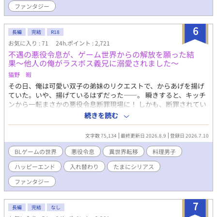
ファンタジー
こいつの笑顔を守りたくなるなんて、聞いてない。 --- ※本作は
『小説家になろう』『カクヨム』にも掲載しています。
6
長編
完結
R18
お気に入り : 71
24h.ポイント : 2,721
不遇の悪役令息が、ゲーム世界からの解放を願った結
果〜他人の俺がラスボス義兄に溺愛されました〜
猫野 暇
その日、俺は可愛い双子の弟妹のリクエストで、からあげを揚げ
ていた。いや、揚げているはずだった――。 瞬きすると、キッチ
ンから一転まさかの悪役令息断罪現場に！ しかも、断罪されてい
るのは俺自身。どうやら俺は、18禁BLゲームの悪役令息ジュリア
続きを読む
スと入れ替わってしまったらしい。ゲームはもう終盤。悪役令息
の役目を終えたのなら、フェードアウトしたっていいよな？ だけ
文字数 75,134
最終更新日 2026.8.9
登録日 2026.7.10
ど、公爵邸に行ってみたら、本当のジュリアスについて知ること
になったんだ。 誰だよ、こんな世界をつくった奴は！ 怒りで爆誕
BLゲームの世界
悪役令息
異世界転移
料理男子
してしまった魔王……じゃなくて、美丈夫の公爵（ジュリアス
ハッピーエンド
入れ替わり
たまにシリアス
兄）と一緒に真相を探ることに。 異世界の距離感に戸惑いつつ
も、その生活に慣れていく。ジュリアスを守るために、新たな婚
ファンタジー
約まで――。 【毎日20時更新。本編31話＋番外編で完結】 ※R18
は後半に少々程度です（サブタイトルに✴︎マークをつけてありま
7
す） ※ムーンライトノベルズでも掲載中
長編
完結
なし