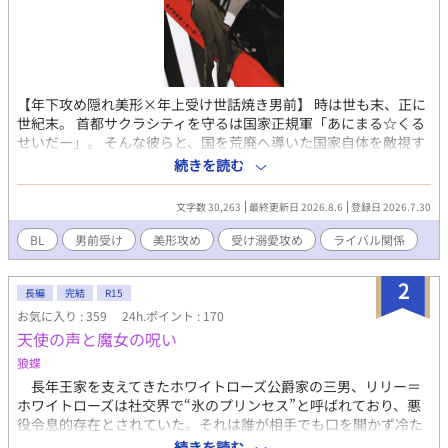
【年下攻め隠れ美形×年上受け世話焼き男前】 時は世も末、正に
世紀末。 首都サクラシティを守るは国家正規軍「あにまる☆くる
せいだー」。 そんな彼らと、国を荒廃へ導いた国家自体を敵視す
るは地下活動を続ける革命軍「黒荊隊」。 「悪の手先め、待たな
続きを読む
いか！！」 国家正規軍「あにまる☆くるせいだー」所属の着ぐる
みワンコヒーロー、アキ大尉(?歳)。 「あの着ぐるみ裂いたら、ど
文字数 30,263
最終更新日 2026.8.6
登録日 2026.7.30
んな中味が飛び出すんだろうな」 革命軍「黒荊隊」副隊長、桐島
(31歳)。 「まさかおじょーさんが中身だったとはな」 「……お嬢
BL
男前受け
美形攻め
受け溺愛攻め
ライバル関係
さん？ 僕は……お嬢さんじゃない、男だ……」 「お前、着ぐる
み脱ぐと性格変わるのか？」 敵対関係にあるハズな二人のドタバ
2
タはちゃめちゃ恋愛劇場。 ▲表紙はAI素材をお借りしています／
長編
完結
R15
あんクッッ🫸🫷様(pixiv:ID 27421583)▲ ---------------- 電子書籍と
お気に入り : 359
24h.ポイント : 170
してコミカライズされた作品ですが、先方の電子コミック撤退に
天使の声と魔女の呪い
より全ての取扱い電子書店で配信停止、および契約解除となって
狼蝶
います。
長年王家を支えてきたホワイトローズ公爵家の三男、リリー＝
ホワイトローズは社交界で“氷のプリンセス”と呼ばれており、悪
役令息的存在とされていた。それは誰が相手でも口を開かず冷た
い視線を向けるだけで、側にはいつも二人の兄が護るように寄り
続きを読む