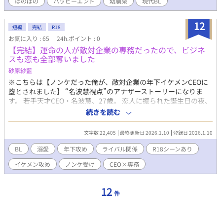
ほのぼの
ハッピーエンド
幼馴染
現代BL
12
短編
完結
R18
お気に入り : 65
24h.ポイント : 0
【完結】運命の人が敵対企業の専務だったので、ビジネ
スも恋も全部奪いました
砂原紗藍
※こちらは【ノンケだった俺が、敵対企業の年下イケメンCEOに
堕とされました】 “名波慧視点”のアナザーストーリーになりま
す。 若手天才CEO・名波慧、27歳。 恋人に振られた誕生日の夜、
偶然助けた男・京介に一目惚れ。 この人を、絶対に俺のものにす
続きを読む
る――。 そして翌週の大舞台にて、運命の再会。 なんと彼は、敵
対企業ステラの専務だった。 ビジネスでは激突、プライベートで
文字数 22,405
最終更新日 2026.1.10
登録日 2026.1.10
は一途に口説き落とす。 ビジネスライバルでも諦めない。 技術
で、想いで、全てを賭けて――。 一目惚れから始まる、攻めの純
BL
溺愛
年下攻め
ライバル関係
R18シーンあり
愛ストーリー。 ※本編完結済み。 先に【ノンケだった俺が、敵対
イケメン攻め
ノンケ受け
CEO×専務
企業の年下イケメンCEOに堕とされました】 を読まれることをお
すすめします。 R描写あり。
12
件