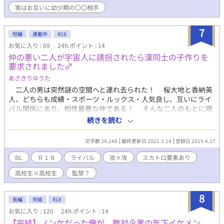
実はお互いに幼少期の〇〇相手
7
短編
連載中
R18
お気に入り : 69
24h.ポイント : 14
仲の悪い二人が宇宙人に誘拐されたら漢同士の子作りを
要求されました♂
あさきりゆうた
二人の男は突然謎の空間へと連れ去られた！ 桜大地と香納英
人、どちらも成績・スポーツ・ルックス・人気良し、互いにライ
バル関係にあり、相性最悪な仲である！ そんな二人のもとに現
れたのは宇宙人だった！？ 宇宙人の目的は「繁殖活動・子作り
続きを読む
の観察」 断れば死あるのみ！ かくして、相性最悪な男二人が
子作りに至るまでのストーリーが始まるのである！！ とある四
文字数 34,148
最終更新日 2021.3.14
登録日 2019.4.17
コマ漫画であったネタを小説にしたくなりました。 ＣＶのイメ
ージですが 桜大地：高橋広● 香納英人：石●彰 ナレーシ
BL
Ｒ１８
ライバル
攻×攻
スカトロ要素あり
ョン：かぐ●様の人 この作品は筆者好みのおかずにしあげてお
高校生×高校生
監禁？
り、変態性と勢いが高めです。 20.07.27 申し訳ない、超久々に新
作投稿しました。 20.07.28 午前10時頃にエロいの投稿します。
21.03.15 タイトル変更しました。 0:00ちょうどに新作を投稿
8
長編
完結
R18
します。 男の子が女の子の下着になってしまう展開をBLにもっ
お気に入り : 120
24h.ポイント : 14
てきたらどうなるかやりたくなりました。 スカ要素こみなので
【完結】ノンケだった俺が、敵対企業の年下イケメン
注意です。 そして、いつ頃二人には子作りしてもらおうか、ど