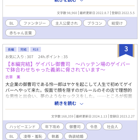
添っていることから付けられた名だった。 ある日、ホワイトロ
ーズ家とライバル関係にあるブロッサム家の令嬢、フラウリーゼ
文字数 98,960
最終更新日 2022.8.7
登録日 2022.5.5
＝ブロッサムに心寄せる青年、アランがリリーに対し苛立ちなが
ら学園内を歩いていると、偶然リリーが喋る場に遭遇してしま
BL
ファンタジー
主人公愛され
ブラコン
総受け
う。 『も、もぉやら・・・・・・』 『っ！！？』 果たして、リ
赤ちゃん言葉
リーが隠していた彼の秘密とは――！？
3
長編
完結
R18
お気に入り : 307
24h.ポイント : 35
【本編完結】ゲイバレ御曹司 ～ハッテン場のゲイバー
で鉢合わせちゃった義弟に脅されています～
衣草 薫
大企業の御曹司である怜一郎はヤケを起こして人生で初めてゲイ
バーへやって来た。仮面で顔を隠すのがルールのその店で理想的
な男性と出会い、夢のようなセックスをした。……ところが仮面
を外すとその男は妹の婿の龍之介であった。 親の会社の跡取りの
続きを読む
座を巡りライバル関係にある義弟の龍之介に「ハッテン場にいた
ことを両親にバラされたくなければ……」と脅迫され……！？ セ
文字数 168,359
最終更新日 2024.1.13
登録日 2023.2.27
ックスシーンありの話には「※」 ハレンチなシーンありの話には
「☆」をつけてあります。
ハッピーエンド
年下攻め
御曹司
令息
社会人
BL
凌辱・羞恥
執着
偽装結婚