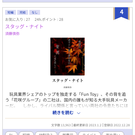
4
短編
完結
なし
お気に入り : 27
24h.ポイント : 28
スタッグ・ナイト
須藤慎弥
玩具業界シェアのトップを独走する「Fun Toy」、その背を追
う「花咲グループ」の二社は、国内の誰もが知る大手玩具メーカ
ーだ。 しかし、ライバル関係と言っていい両社の令息たちには
秘密があった。 ただただ世襲を重んじ、ならわしに沿って生き
続きを読む
ることが当然だと教え込まれていた二人。 敷かれたレールに背
くなど考えもせず、自社のために生きていく現実に何ら違和感を
文字数 13,963
最終更新日 2023.1.2
登録日 2022.12.28
抱くことがなかった二人は、周囲の厳格な大人に隠れ無二の親友
となった。 特別な境遇、特別な家柄、特別な人間関係が絡むこ
BL
短編
幼馴染み
御曹司
ライバル
両片思い