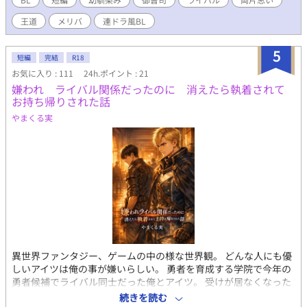
とのない普通の友情を育んだ末に、二人は障害だらけの恋に目覚
王道
メリバ
連ドラ風BL
めてゆくのだが……。 俺達は、遅すぎた春に身を焦がし 背徳
の道を選んだ── ※ BLove様で行われました短編コンテスト、
テーマ「禁断の関係」出品作です。 ※ 同コンテストにて優秀賞
5
短編
完結
R18
を頂きました。 応援してくださった皆さま、ありがとうございま
お気に入り : 111
24h.ポイント : 21
した！
嫌われ ライバル関係だったのに 消えたら執着されて
お持ち帰りされた話
やまくる実
異世界ファンタジー、ゲームの中の様な世界観。 どんな人にも優
しいアイツは俺の事が嫌いらしい。 勇者を育成する学院で今年の
勇者候補でライバル同士だった俺とアイツ。 受けが居なくなった
事で自分の気持ちにやっと気づいた攻めが、探し出し、お持ち帰
続きを読む