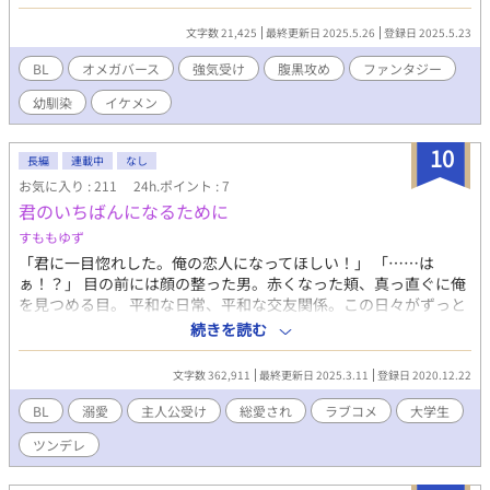
ます。
文字数 21,425
最終更新日 2025.5.26
登録日 2025.5.23
BL
オメガバース
強気受け
腹黒攻め
ファンタジー
幼馴染
イケメン
10
長編
連載中
なし
お気に入り : 211
24h.ポイント : 7
君のいちばんになるために
すももゆず
「君に一目惚れした。俺の恋人になってほしい！」 「……は
ぁ！？」 目の前には顔の整った男。赤くなった頬、真っ直ぐに俺
を見つめる目。 平和な日常、平和な交友関係。この日々がずっと
続くと思っていたのに……この男、髙月玲依に告白されてから俺
続きを読む
の生活は一変してしまった……！ 大学生たちのラブコメBLです。
過去のトラウマのせいで他人に心を開けない由宇と、そんな由宇
文字数 362,911
最終更新日 2025.3.11
登録日 2020.12.22
に一目惚れした玲依が由宇に寄り添っていく話。 由宇のことを好
きな男が玲依を含めて三人いますが、全員嫉妬深くてお互いに譲
BL
溺愛
主人公受け
総愛され
ラブコメ
大学生
る気はないので、なかなか関係が拗れています。 バチバチのライ
ツンデレ
バル関係かと思いきや、由宇のことになると結託するのでわりと
仲が良いのかもしれない。 わいわいしてたり、時には感情が揺れ