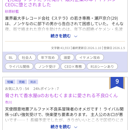
CEOに堕とされました
っちの方に孕んでもらおうかなと考え中です。 23.08.05 もは
や、読者に愛想をつかされているだろう時期に更新。わんこの挿
砂原紗藍
絵をつけただけです。 最近お絵描きにはまっているので、もし
業界最大手レコード会社《ステラ》の若き専務・瀬戸京介(29)
かしたらこの作品あるいは他作品でも私の挿絵をつけるために更
は、ノンケなのに部下の男から告白されて困惑していた。 そんな
新するかも？
夜、街で絡まれた京介を助けたのは、年下の超絶イケメン・名波
慧(27)。 「俺、今日誕生日なんだ。恋人に振られて寂しくてさ
続きを読む
――。俺の家に来ない？」 優しい声。逃がさない距離感。 初めて
のキスと愛撫に、京介は"男に触れられて感じる自分"を知ってし
文字数 43,553
最終更新日 2026.1.10
登録日 2026.1.5
まう。 だが、その一週間後。 日本最大級の音楽フェス《SONIC
WAVE》―― 経済効果100億円とも言われる、その配信権を巡るプ
BL
社会人
年下攻め
溺愛
イケメン攻め
レゼン会場で、京介は息を呑んだ。 壇上に立っていたのは、あの
ライバル関係
ノンケ受け
CEO×専務
R18シーンあり
夜の青年・慧。 彼の正体は、新興配信会社《ECHO-エコー-》の
CEO。 業界では“天才”と囁かれる、ステラの最大のライバルだっ
た。 業界最大手 vs 弱小スタートアップ。 ビジネスではライバ
9
短編
完結
R18
ル、ベッドの上では――？ 立場、プライド、そして100億のマネ
お気に入り : 54
24h.ポイント : 7
ー。 すべてを賭けた勝負の中で、二人の関係は否応なく加速して
脅されて香水屋αのおもむくままに愛される不良Ωくん
いく。 「もう隠さない。京介が俺の恋人だって、世界中に言いた
い」 年下天才CEOの一途すぎる溺愛 × ノンケ専務の“目覚め”。
市川
一夜の過ちから始まる、 危険で甘い、ビジネス×ラブロマンス。
天使顔意地悪アルファ×不良系冒険者のオメガです！ ライバル関
※アナザーストーリー 【運命の人が敵対企業の専務だったので、
係っぽい強気受けで、快楽墜ち要素あります。 主人公のお口が悪
ビジネスも恋も全部奪いました】 （名波慧視点）投稿しました。
いです……！ 長編予定でしたが、きりがいいところで区切りにさ
せていただきます……！ 似たようなネタでリベンジしたいと思い
続きを読む