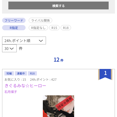
フリーワード
ライバル関係
R指定
R指定なし
R15
R18
件
12
件
1
短編
連載中
R18
お気に入り : 15
24h.ポイント : 427
きぐるみな☆ヒーロー
石月煤子