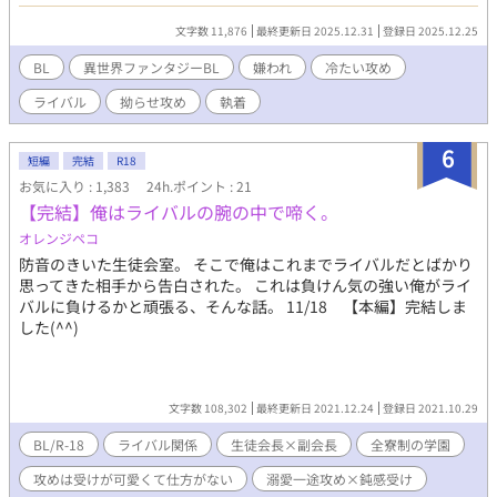
りして押し倒す話。 受け攻めそれぞれの視点で話が進みます。エ
ロは後半です。 (初めて人を好きになってその気持ちに気づけず冷
文字数 11,876
最終更新日 2025.12.31
登録日 2025.12.25
たくしてしまう拗らせ人気者美形）✖️(能力は高いが不器用で平和
主義者、自己肯定感低め) ムーンライトノベルズにも掲載していま
BL
異世界ファンタジーBL
嫌われ
冷たい攻め
す。 表紙画像はchat gptに作成してもらいました(*'▽'*)
ライバル
拗らせ攻め
執着
6
短編
完結
R18
お気に入り : 1,383
24h.ポイント : 21
【完結】俺はライバルの腕の中で啼く。
オレンジペコ
防音のきいた生徒会室。 そこで俺はこれまでライバルだとばかり
思ってきた相手から告白された。 これは負けん気の強い俺がライ
バルに負けるかと頑張る、そんな話。 11/18 【本編】完結しま
した(^^)
文字数 108,302
最終更新日 2021.12.24
登録日 2021.10.29
BL/R-18
ライバル関係
生徒会長×副会長
全寮制の学園
攻めは受けが可愛くて仕方がない
溺愛一途攻め×鈍感受け