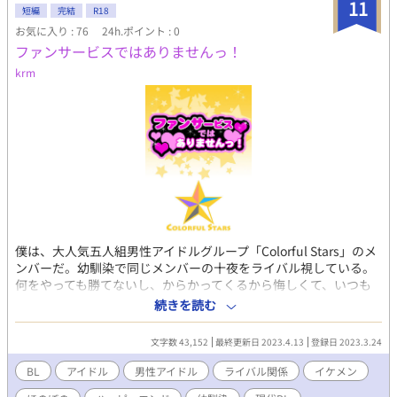
動いたりします。 誤字などは見つけ次第直します。 ＊漫画も掲載
11
短編
完結
R18
中(小説本編の内容ではありません) ＊別サイトにも掲載中
お気に入り : 76
24h.ポイント : 0
ファンサービスではありませんっ！
krm
僕は、大人気五人組男性アイドルグループ「Colorful Stars」のメ
ンバーだ。幼馴染で同じメンバーの十夜をライバル視している。
何をやっても勝てないし、からかってくるから悔しくて、いつも
ケンカばかりしているのだ。 そんな大っ嫌いな相手と、なぜか付
続きを読む
き合うことになってしまって――！？ アイドル同士の禁断の恋！
その行方やいかに！？ *はR-18です。 ムーンライトノベルズ・
文字数 43,152
最終更新日 2023.4.13
登録日 2023.3.24
pixivにも投稿しています。
BL
アイドル
男性アイドル
ライバル関係
イケメン