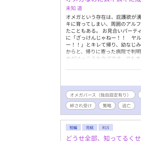
未知 道
オメガという存在は、庇護欲が湧
キに育ってしまい、周囲のアルフ
たこともある。 お見合いパーテ
に「ざっけんじゃねー！！ ヤ
ー！！」とキレて帰り、幼なじみ
からと、帰りに寄った病院で判明
めがけっこうなクズです。でも
とだと思っています。 同意なく
はブラウザバックをお願いします
オメガバース（独自設定有り）
絆され受け
策略
逃亡
短編
完結
R15
どうせ全部、知ってるく