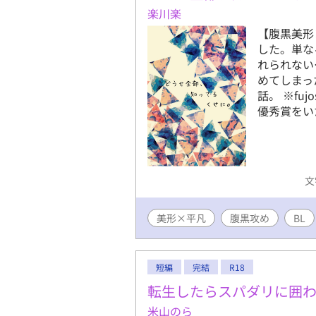
楽川楽
【腹黒美形
した。単な
れられない
めてしまっ
話。 ※fu
優秀賞をい
文
美形×平凡
腹黒攻め
BL
短編
完結
R18
転生したらスパダリに囲
米山のら