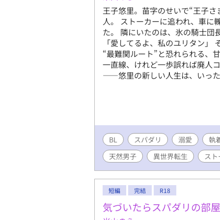
王子悠里。苗字のせいで“王子さ
人。 ストーカーに追われ、車に
た。 隣にいたのは、氷の騎士団
「愛してるよ、私のユリタン」 
“最難関ルート”と恐れられる、
一直線、けれど一歩誤れば廃人コ
――悠里の新しい人生は、いった
BL
スパダリ
溺愛
執
天然男子
異世界転生
スト
短編
完結
R18
気づいたらスパダリの部