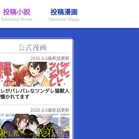
投稿小説
投稿漫画
Submitted Novels
Submitted Manga
2026.8.6最新話更新
レがバレバレなツンデレ猫獣人
懐かれてます
2026.8.6最新話更新