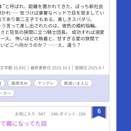
ま”と呼ばれ、距離を置かれてきた、ぼっち新社会
轢かれ――気づけば豪奢なベッドで目を覚ましてい
長であり第二王子でもある、美しきスパダリ。
そう言って差し出されたのは、彼色の婚約指輪。
甘さと狂気の狭間に立つ騎士団長。 成功すれば溺愛
ース。 怖いほどの執着と、甘すぎる愛の狭間で
いどこへ向かうのか？ ……え、違う？
文字数 35,691
最終更新日 2025.10.2
登録日 2025.9.7
着
腹黒攻め
ヤンデレ
勘違い主人公
ーカー
6
お気に入り : 947
24h.ポイント : 106
屋で繭になってた話