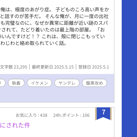
俺は、極度のあがり症。 子どものころ高い声をか
と話すのが苦手だ。 そんな俺が、月に一度の出社
目も完璧なのに、なぜか異常に距離が近い謎のスパ
ナされて、たどり着いたのは最上階の部屋。 「お
怖いんですけど！？ これは、殻に閉じこもってい
じわじわと絡め取られていく話。
文字数 23,295
最終更新日 2025.5.15
登録日 2025.5.1
リ
執着
イケメン
ヤンデレ
腹黒攻め
7
お気に入り : 438
24h.ポイント : 106
にされた件