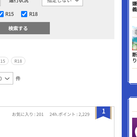
嫌
義
R15
R18
断
り
R15
R18
件
1
お気に入り : 201
24h.ポイント : 2,229