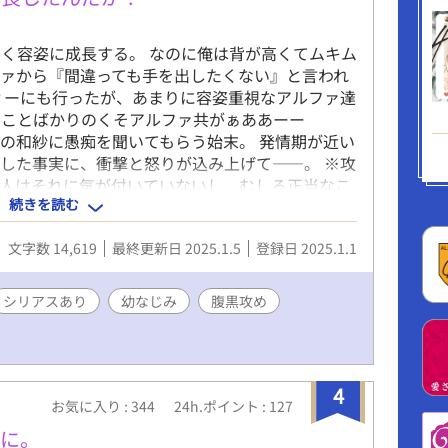
く容姿に成長する。 なのに俺は背が高くてムキム
ァから『間違っても手を出したくない』と言われ
ィーにも行ったが、あまりに容姿重視なアルファ達
ルことばかりのくそアルファ共がぁああーー
の和紗に愚痴を聞いてもらう始末。 発情期が近い
した事実に、衝撃と怒りが込み上げて――。 ※攻
本人はそれに気が付いていないし、むしろ正当なこ
続きを読む
薬を服用させる描写がありますので、不快になる方
。
文字数 14,619
最終更新日 2025.1.5
登録日 2025.1.1
シリアスあり
幼なじみ
腹黒攻め
4
お気に入り : 344
24h.ポイント : 127
せに。