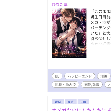
ひなた翠
「このまま
誕生日目前
メガ・渉が
バーテンダ
いだ」と大
待ち伏せし
やかな好青
い執着を剥
ンと抗えな
い年下アル
BL
ハッピーエンド
短編
執着・独占欲
溺愛/執着
短編
完結
R18
オメガなのにムキムキに