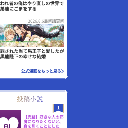
われ者の俺はやり直しの世界で
弟達にごまをする
2026.8.6最新話更新
罪された当て馬王子と愛したが
黒龍陛下の幸せな結婚
公式漫画をもっと見る
1
【完結】好きな人の邪
魔になりたくないと、
身を引くことにした