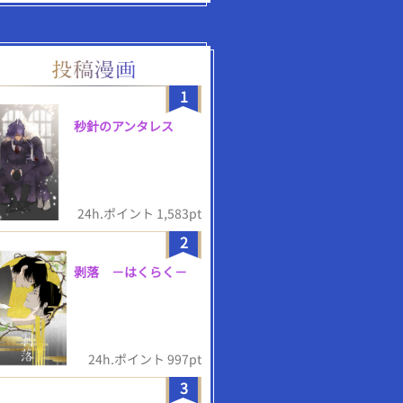
1
秒針のアンタレス
24h.ポイント 1,583pt
2
剥落 －はくらく－
24h.ポイント 997pt
3