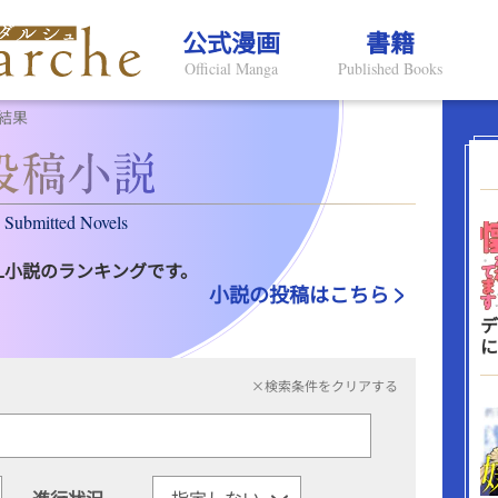
公式漫画
書籍
Official Manga
Published Books
結果
Submitted Novels
L小説のランキングです。
小説の投稿はこちら
デ
に
×検索条件をクリアする
進行状況