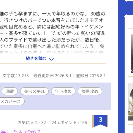
誰の子も孕まずに、一人で年取るのかな」 30歳の
。行きつけのバーでつい本音をこぼした非モテオ
翌朝目覚めると、隣には超絶好みの年下イケメン
ー・奏多が寝ていた！ 「ただの酔った勢いの間違
人のプライドで逃げ出した渉だったが、数日後、
ていた奏多に自室へと追い詰められてしまう。 爽
年だったはずの彼は、逃げ場のない密室で重く暗
続きを読む
き出しにして……。 圧倒的なアルファのフェロモ
い快楽。三十年間守ってきた平穏な日常は、腹黒
ファによって容赦なく絡め取られていく――。
文字数 17,213
最終更新日 2026.8.1
登録日 2026.8.1
溺愛
美形×平凡
年下攻め
腹黒攻め
オメガバース
3
お気に入り : 82
24h.ポイント : 156
成長したんだが？