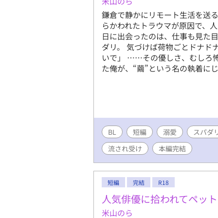
米山のら
鎌倉で静かにリモート生活を送る
らかわれたトラウマが原因で、人
日に出会ったのは、仕事も見た
ダリ。 気づけば荷物ごとドナド
いで」 ……その優しさ、むしろ
た俺が、“繭”という名の執着に
BL
短編
溺愛
スパダ
流され受け
本編完結
短編
完結
R18
人気俳優に拾われてペット
米山のら