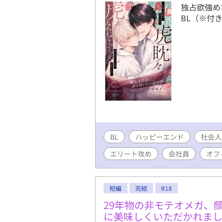
独占欲強め
BL（※付
BL
ハッピーエンド
社会人
エリート攻め
会社員
オフ
短編
完結
R18
29年物の非モテオメガ、
に美味しくいただかれま