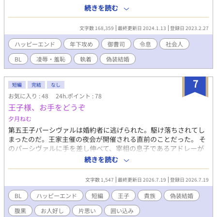
を外すとその男は妹の婿の龍之介であった。 親の会社の跡取りの
続きを読む
座を巡りライバル関係にある義弟の龍之介に「ハッテン場にいた
ことを両親にバラされたくなければ……」と脅迫され……！？ セ
文字数 168,359
最終更新日 2024.1.13
登録日 2023.2.27
ックスシーンありの話には「※」 ハレンチなシーンありの話には
「☆」をつけてあります。
ハッピーエンド
年下攻め
御曹司
令息
社会人
BL
凌辱・羞恥
執着
偽装結婚
7
短編
完結
なし
お気に入り : 48
24h.ポイント : 78
王子様、お手をどうぞ
夕月ねむ
第五王子パーシヴァルは婚約者に逃げられた。駆け落ちされてし
まったのだ。王家主催の夜会が開催される直前のことだった。 そ
のパーシヴァルに手を差し伸べて、宰相の息子であるアドレーが
言う。 「よろしければ、私と踊りませんか？」 ※前半パーシヴァ
続きを読む
ル視点、後半アドレ―視点 ※他サイトにも投稿しています。
文字数 1,547
最終更新日 2026.7.19
登録日 2026.7.19
BL
ハッピーエンド
短編
王子
貴族
偽装結婚
腹黒
お人好し
片思い
囲い込み