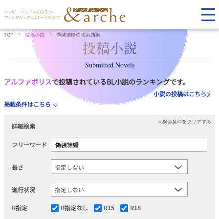
TOP
投稿小説
偽装結婚の検索結果
Submitted Novels
アルファポリス
で投稿されているBL小説のランキングです。
小説の投稿はこちら
掲載条件はこちら
×検索条件をクリアする
詳細検索
フリーワード
長さ
進行状況
R指定
R指定なし
R15
R18