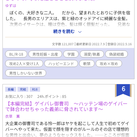
ゆずは
ぼくの、大好きな二人。 だから、望まれたとおりに子供を宿
した。 長男のエリアスは、紫と緑のオッドアイに綺麗な金髪。
次男のイサークは、瞳は空色、髪は輝く銀髪だった。 兄弟な
のに全然色が違って、でも、すごく可愛らしい。 ぼくは相変わ
続きを読む
らずの生活だけれど、どんなことも許せてしまう大好きな二人
と、可愛い息子たちに囲まれて、とてもとても幸せな時を過ごし
文字数 121,007
最終更新日 2022.7.9
登録日 2022.5.16
たんだ。 これは、そんなぼくが、幸せな時を過ごすまでの物
語。 物語の終わりは、「めでたし、めでたし」。 ハッピーエ
BL/R-18
男性妊娠・出産
学園
溺愛/執着
偽装結婚
ンドに辿り着くまでの、ぼくの物語。 ＊R18表現は予告なく入り
攻め2人×受け1人
ハッピーエンド
軟禁
攻め×攻め
ます。 ＊7/9完結しました。今後、番外編を更新するかもです。
男性しかいない世界
6
長編
完結
R18
お気に入り : 307
24h.ポイント : 85
【本編完結】ゲイバレ御曹司 ～ハッテン場のゲイバー
で鉢合わせちゃった義弟に脅されています～
衣草 薫
大企業の御曹司である怜一郎はヤケを起こして人生で初めてゲイ
バーへやって来た。仮面で顔を隠すのがルールのその店で理想的
な男性と出会い、夢のようなセックスをした。……ところが仮面