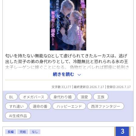
匂いを持たない無能なΩとして虐げられてきたルーカスは、逃げ
出した双子の弟の身代わりとして、冷酷無比と恐れられる氷の王
太子レーゲンに嫁ぐことになる。 偽物だとバレれば即座に処刑さ
れる絶望の初夜。しかし、彼を待っていたのは予想外の真実だっ
続きを読む
た。 極度の過敏体質でΩの匂いに苦しめられてきたレーゲンにと
って、無臭のルーカスは唯一正気を保てる至上の解毒剤だったの
文字数 33,177
最終更新日 2026.7.17
登録日 2026.7.17
だ。 互いの利害が一致した偽装結婚。しかし、触れ合う温もりの
中で、二人は次第に惹かれ合っていく。 そんな中、ルーカスに遅
BL
オメガバース
身代わり婚
溺愛
王族
すぎる発情期が訪れ、完璧だった関係に破滅の足音が忍び寄る。
すれ違い
運命の番
ハッピーエンド
西洋ファンタジー
身代わりから始まる、不器用な二人の溺愛オメガバースファンタ
ジー。
AI生成作品
3
長編
完結
なし