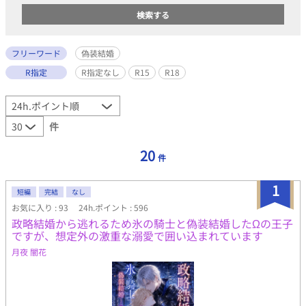
フリーワード
偽装結婚
R指定
R指定なし
R15
R18
件
20
件
1
短編
完結
なし
お気に入り : 93
24h.ポイント : 596
政略結婚から逃れるため氷の騎士と偽装結婚したΩの王子
ですが、想定外の激重な溺愛で囲い込まれています
月夜 闇花