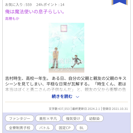
お気に入り : 559
24h.ポイント : 14
俺は魔法使いの息子らしい。
高穂もか
吉村時生、高校一年生。 ある日、自分の父親と親友の父親のキス
シーンを見てしまい、平穏な日常が瓦解する。 「時生くん、君は
本当はぼくと勇二さんの子供なんだ」 と、親友の父から衝撃の告
白。 なんと、二人は魔法使いでカップルで、魔法で子供（俺）を
続きを読む
作ったらしい。 母ちゃん同士もカップルで、親父と母ちゃんは偽
装結婚だったとか。 「でさ、魔法で生まれた子供は、絶対に魔法
文字数 437,553
最終更新日 2024.2.1
登録日 2021.10.31
使いになるんだよ」 と、のほほんと言う父親。しかも、魔法の存
在を知ったが最後、魔法の修業が義務付けられるらしい。 でも、
ファンタジー
美形×平凡
強気受け
幼馴染
魔法学園つったって、俺は魔法なんて使えたことないわけで。 同
全寮制男子校
バトル
固定CP
BL
じ境遇の親友のイノリと、時生は「全寮制魔法学園」に転校する