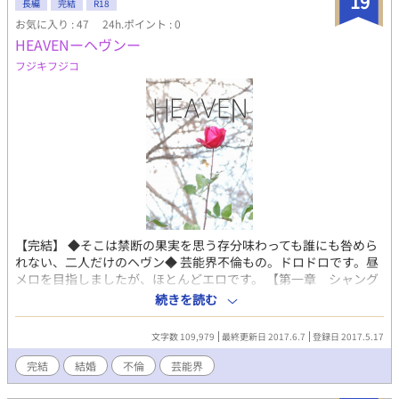
19
長編
完結
R18
し、愛する人と過ごすことが叶わない苦悩と葛藤が彼らを追い詰
お気に入り : 47
24h.ポイント : 0
める。
HEAVENーヘヴンー
フジキフジコ
【完結】 ◆そこは禁断の果実を思う存分味わっても誰にも咎めら
れない、二人だけのヘヴン◆ 芸能界不倫もの。ドロドロです。昼
メロを目指しましたが、ほとんどエロです。 【第一章 シャング
リラ】将来を近いあった不破に裏切られたと思った真理は、自殺
続きを読む
未遂から救ってくれた馨と共に生きると決心した。ところが不破
の裏切りは誤解だったことがわかり…。 【第二章 エデンの果
文字数 109,979
最終更新日 2017.6.7
登録日 2017.5.17
実】スクープを狙う記者に追いかけられ、真理との逢瀬がかなわ
ないことに焦れた不破は偽装結婚を思いつく。 【第三章
完結
結婚
不倫
芸能界
HEVEN'S DOOR】飛行機事故で死んだと思っていた真理と馨が生
きていた。しかし、真理は事故のせいで記憶を失っていた。不破