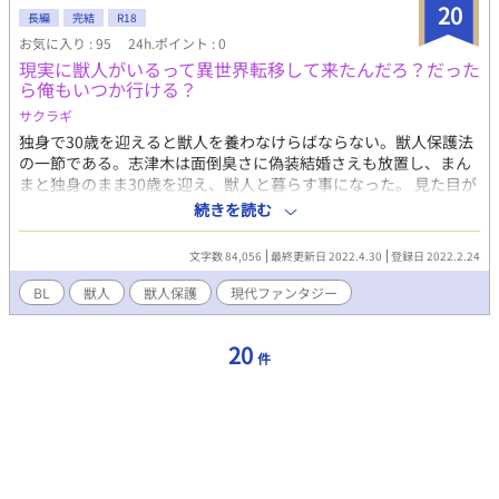
20
はついに馨の元から真理を奪い返す決心をする。 【番外編】楽園
長編
完結
R18
の果実（３P編） もしかしたら、こんな選択肢もあったかもしれ
お気に入り : 95
24h.ポイント : 0
ない…という、もうひとつのHEAVENです。
現実に獣人がいるって異世界転移して来たんだろ？だった
ら俺もいつか行ける？
サクラギ
独身で30歳を迎えると獣人を養わなけらばならない。獣人保護法
の一節である。志津木は面倒臭さに偽装結婚さえも放置し、まん
まと独身のまま30歳を迎え、獣人と暮らす事になった。 見た目が
好みの獣人と暮らす？ 人と獣人の婚姻が認められないこの世の
続きを読む
中で。っていうか俺だって現実から逃げたいんだけど？ 異世界
転移だったら羨ましいんだけど？ ※注意 R18 箇所指定なし。 援
文字数 84,056
最終更新日 2022.4.30
登録日 2022.2.24
交、怪我、虐待痕などあります。 職業、物の名前、戦い方などフ
ィクションとして読んで頂けたら助かります。不快な部分がある
BL
獣人
獣人保護
現代ファンタジー
かも。すみません。 よろしくお願いします。
20
件