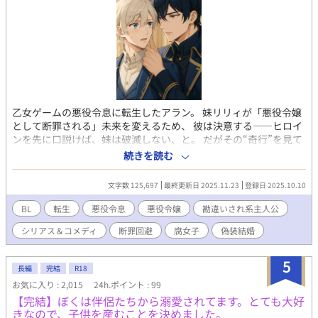
乙女ゲームの悪役令息に転生したアラン。 妹リリィが「悪役令嬢
として断罪される」未来を変えるため、 彼は決意する――ヒロイ
ンを先に口説けば、妹は破滅しない、と。 だがその“奇行”を見て
いた王太子シリウスが、 なぜかアラン本人に興味を持ち始める。
続きを読む
「君は、なぜそこまで必死なんだ？」 「妹のためです！」 ……噛
み合わないはずの会話が、少しずつ心を動かしていく。 妹は完璧
文字数 125,697
最終更新日 2025.11.23
登録日 2025.10.10
令嬢、でも内心は隠れ腐女子。 ヒロインは巻き込まれて腐女子覚
醒。 そして王子と悪役令息は、誰も知らない“仮面の恋”へ――。
BL
転生
悪役令息
悪役令嬢
勘違いされ系主人公
断罪回避から始まる勘違い転生BL×宮廷ラブストーリー。 誰も不
シリアス＆コメディ
断罪回避
腐女子
偽装結婚
幸にならない、偽りと真実のハッピーエンド。
5
長編
完結
R18
お気に入り : 2,015
24h.ポイント : 99
【完結】ぼくは伴侶たちから溺愛されてます。とても大好
きなので、子供を産むことを決めました。