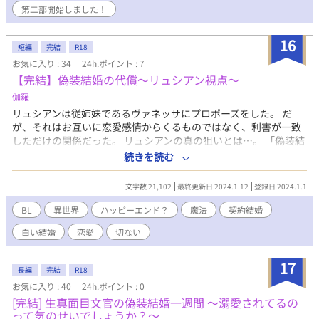
こととなる。 「まー、俺はぁ。トキちゃんと一緒ならなんでもい
第二部開始しました！
いかなぁ」 「そおかあ？ お前ってマジ呑気だよなあ」 腹黒美形
×強気平凡の幼馴染BLです♡ ※とても素敵な表紙は、小槻みしろ
16
さんに頂きました(*^^*)
短編
完結
R18
お気に入り : 34
24h.ポイント : 7
【完結】偽装結婚の代償〜リュシアン視点〜
伽羅
リュシアンは従姉妹であるヴァネッサにプロポーズをした。 だ
が、それはお互いに恋愛感情からくるものではなく、利害が一致
しただけの関係だった。 リュシアンの真の狙いとは…。 「偽装結
婚の代償〜他に好きな人がいるのに結婚した私達〜」のリュシア
続きを読む
ン視点です。
文字数 21,102
最終更新日 2024.1.12
登録日 2024.1.1
BL
異世界
ハッピーエンド？
魔法
契約結婚
白い結婚
恋愛
切ない
17
長編
完結
R18
お気に入り : 40
24h.ポイント : 0
[完結] 生真面目文官の偽装結婚一週間 〜溺愛されてるの
って気のせいでしょうか？〜