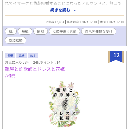
れてイサークと偽装結婚することになったアルマンドと、無口で
無愛想なイサークとの偽装結婚生活が始まった。 美形✕男前。 ※
続きを読む
ムーンライトノベルズさんでも公開しております。 ※エロは控え
めです（当社比）
文字数 12,454
最終更新日 2024.12.10
登録日 2024.12.10
BL
短編
同期
女顔美形✕男前
自己開発処女受け
偽装結婚
12
長編
完結
R18
お気に入り : 34
24h.ポイント : 14
靴屋と詐欺師とドレスと花嫁
八億児