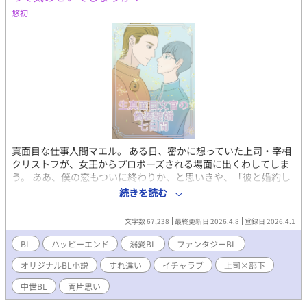
悠初
真面目な仕事人間マエル。 ある日、密かに想っていた上司・宰相
クリストフが、女王からプロポーズされる場面に出くわしてしま
う。 ああ、僕の恋もついに終わりか、と思いきや、「彼と婚約し
ておりますので」とクリストフが指さしたのは……、えっ、僕？
続きを読む
女王の疑いから逃れるべく、突如偽装結婚生活がスタート。 夫婦
らしく振る舞うため、二人は日夜スキンシップの練習に励むこと
文字数 67,238
最終更新日 2026.4.8
登録日 2026.4.1
に……。 ストーリーのテイスト 終始いちゃいちゃ度
★★★★★ 切ない度 ☆☆☆☆☆ 明るい度 ★★★★★
BL
ハッピーエンド
溺愛BL
ファンタジーBL
分かりやすい度 ★★★★★ 26話完結＋番外編１話 マエル……真
オリジナルBL小説
すれ違い
イチャラブ
上司×部下
面目な宰相補佐。いつも冷静で感情を出さず黙々と働く。眼鏡。
クリストフ……新任宰相。才気煥発で、歴代最年少の就任。剣術
中世BL
両片思い
の鍛錬が日課。 女王……この国の絶対権力。剛毅な性格で、行動