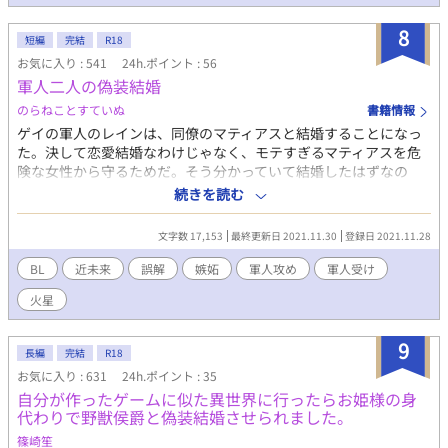
8
短編
完結
R18
お気に入り : 541
24h.ポイント : 56
軍人二人の偽装結婚
のらねことすていぬ
書籍情報
ゲイの軍人のレインは、同僚のマティアスと結婚することになっ
た。決して恋愛結婚なわけじゃなく、モテすぎるマティアスを危
険な女性から守るためだ。そう分かっていて結婚したはずなの
に、彼の行動に振り回されて……。 無表情エリート軍人×流され
続きを読む
軍人
文字数 17,153
最終更新日 2021.11.30
登録日 2021.11.28
BL
近未来
誤解
嫉妬
軍人攻め
軍人受け
火星
9
長編
完結
R18
お気に入り : 631
24h.ポイント : 35
自分が作ったゲームに似た異世界に行ったらお姫様の身
代わりで野獣侯爵と偽装結婚させられました。
篠崎笙