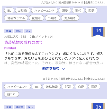
だ♡」 なんてことを言っているのは、圭自身。勿論、圭自身も男
文字数 80,280
最終更新日 2024.9.15
登録日 2024.7.11
性だ。それで彼氏がいて、圭は彼女側。だが、それも配信の時だ
け。圭たちが配信する番組は、表だっての恋人同士に過ぎず。偽
BL
幼馴染
ハッピーエンド
溺愛
現代
恋愛
装結婚ならぬ、偽装恋人関係だった。 始まりはいつも突然。久し
偽装カップル
配信者
♡喘ぎ
濁点喘ぎ
ぶりに再会した幼馴染が、ふとした拍子に言ったのだ。 「なぁ、
圭。俺とさ、ネットで番組配信しない？」 「は？」 「あ、ジャン
ルはカップルチャンネルね。俺と圭は、恋人同士って設定で宜し
14
短編
完結
R15
く」 「は？？」 どういうことだ？ と理解が追い付かないまま、
お気に入り : 375
24h.ポイント : 14
圭は幼馴染と偽装恋人関係のカップルチャンネルを始めることに
偽装結婚の成れの果て
なり────。 ＊＊＊＊＊＊＊＊＊ お気軽にコメント頂けると嬉
しいです
如月美羽
「お前にある価値なんてこれだけだ」 嫁にくる人はおらず、婿入
りもできず。冷たい目を浴びせられていたノアに伝えられたの
は、突然の結婚だった。それも、表沙汰にはされない都合の良い
形式結婚。 新しい生活が始まって、どうにか慣れてきたころ、ノ
続きを読む
アの身に予想外のことが起きる。
文字数 44,873
最終更新日 2025.8.7
登録日 2025.4.15
ハッピーエンド
BL
政略結婚
妊娠
恋愛
溺愛
拾われ
15
長編
連載中
なし