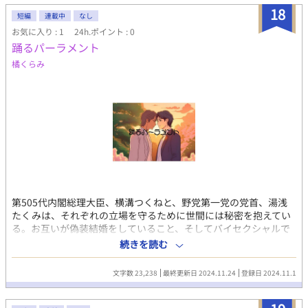
の全ては政治のため。 ブノワ……マエルの同僚。
18
短編
連載中
なし
お気に入り : 1
24h.ポイント : 0
踊るパーラメント
橘くらみ
第505代内閣総理大臣、横溝つくねと、野党第一党の党首、湯浅
たくみは、それぞれの立場を守るために世間には秘密を抱えてい
る。お互いが偽装結婚をしていること、そしてバイセクシャルで
あることは絶対に知られてはならない。しかし、二人は長い間、
続きを読む
密かに愛し合ってきた。 物語の舞台は、日本の政界。表向きは対
立する立場にある二人だが、裏では夜な夜な逢瀬を重ね、苦しい
文字数 23,238
最終更新日 2024.11.24
登録日 2024.11.1
胸の内を打ち明け合っている。しかし、周囲には探りを入れるメ
ディアや、スキャンダルを狙うライバルたちが少なくない。さら
に政界には、社会的に「理想の夫婦」としての横溝と湯浅が存在