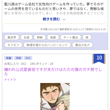
藍川透はゲーム会社で女性向けゲームを作っていた。夢でそのゲ
ームの世界を見ているものだと思いきや、夢ではなく、野獣な侯
爵とお見合いさせられてしまい、そのまま偽装結婚することにな
るが……。 ひっそり誤字修正や書き足しをしていましたがどん
続きを読む
どんタイトルが内容とずれていくので大幅改稿しました。（25年
1月）
文字数 163,436
最終更新日 2025.1.27
登録日 2022.6.28
異世界
女装
野獣
侯爵
チート魔法
狼
モフモフ
無理矢理からのハッピーエンド
魔法少女♂
10
長編
完結
R15
お気に入り : 642
24h.ポイント : 28
嫌われ公式愛妾役ですが夫だけはただの僕のガチ勢でし
た
ナイトウ