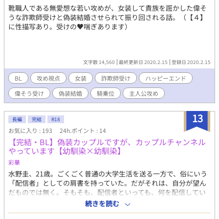
靴職人である無愛想な若い攻めが、女装して貴族を誑かした偉そ
うな詐欺師受けと偽装結婚させられて振り回される話。（【４】
に性描写あり。受けの♥喘ぎあります）
文字数 14,560
最終更新日 2020.2.15
登録日 2020.2.15
BL
攻め視点
女装
詐欺師受け
ハッピーエンド
偉そう受け
偽装結婚
騎乗位
主人公攻め
13
長編
完結
R18
お気に入り : 193
24h.ポイント : 14
【完結・BL】偽装カップルですが、カップルチャンネル
やっています【幼馴染×幼馴染】
彩華
水野圭、21歳。ごくごく普通の大学生活を送る一方で、俗にいう
「配信者」としての肩書を持っていた。だがそれは、自分が望ん
だものでは無く。そもそも、配信者といっても、何を配信してい
るのか？ 圭の投稿は、いわゆる「カップルチャンネル」と言わ
続きを読む
れる恋人で運営しているもので。 「どう？ 俺の自慢の彼氏なん