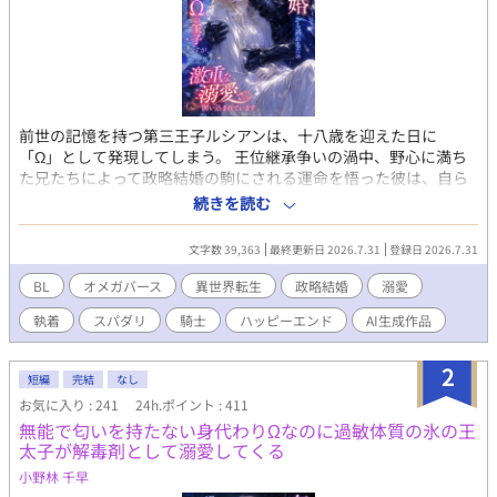
前世の記憶を持つ第三王子ルシアンは、十八歳を迎えた日に
「Ω」として発現してしまう。 王位継承争いの渦中、野心に満ち
た兄たちによって政略結婚の駒にされる運命を悟った彼は、自ら
の自由を守るため、王国最強と謳われる筆頭騎士クロード・ヴァ
続きを読む
ルツに偽装結婚を持ちかける。 冷酷無比な「氷の騎士」として知
られる彼を盾にし、辺境の地で静かに暮らすはずだった。 しか
文字数 39,363
最終更新日 2026.7.31
登録日 2026.7.31
し、かりそめの契約を結んだその日から、クロードの様子はおか
しい。 「私が欲しかったのは、貴方だけだ」 冷徹な仮面の下に隠
BL
オメガバース
異世界転生
政略結婚
溺愛
されていたのは、十年前からルシアンだけを思い続けてきた狂お
執着
スパダリ
騎士
ハッピーエンド
AI生成作品
しいほどの執着と、激重な愛情だった。 甘いフェロモンに抗いな
がらも、彼の不器用で深い愛に少しずつ心を開いていくルシア
ン。 王宮の陰謀が二人に迫る時、氷の騎士は愛する者を守るた
2
短編
完結
なし
め、その圧倒的な力を解放する。 運命に抗う王子と、彼にすべて
お気に入り : 241
24h.ポイント : 411
を捧げる騎士が紡ぐ、極上の異世界オメガバース・ラブストーリ
無能で匂いを持たない身代わりΩなのに過敏体質の氷の王
ー。
太子が解毒剤として溺愛してくる
小野林 千早