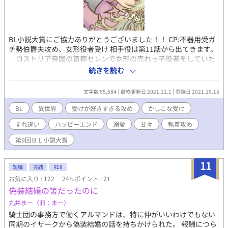
BL小説大賞にご協力ありがとうございました！！ CP:不器用受ガ
チ勢伯爵夫攻め、女形役者受け 相手役は第11話から出てきます。
ロストリア帝国の首都セレンで女形の売れっ子役者をしていた
ルネは、皇帝エルドヴァルの為に公式愛妾を装い王宮に出仕し、
続きを読む
王妃マリーズの代わりに貴族の反感を一手に受ける役割を引き受
けた。 役目は無事終わり追放されたルネ。所属していた劇団に
文字数 65,584
最終更新日 2021.12.1
登録日 2021.10.15
戻りまた役者業を再開しようとするも公式愛妾になるために偽装
結婚したリリック伯爵に阻まれる。 そこで仕方なく、顔もろく
BL
異世界
受けが好きすぎる攻め
かしこな受け
に知らない夫と離婚し役者に戻るために彼の屋敷に向かうのだっ
すれ違い
ハッピーエンド
溺愛
甘々
執着攻め
た。
第9回ＢＬ小説大賞
11
短編
完結
R18
お気に入り : 122
24h.ポイント : 21
偽装結婚の筈だったのに
丸井まー（旧：まー）
騎士団の事務方で働くアルマンドは、特に仲がいいわけでもない
同期のイサークから偽装結婚の話を持ちかけられた。 報酬につら