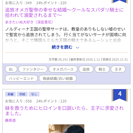
お気に入り : 349
24h.ポイント : 220
追放オメガ聖帝の幸せな結婚〜クールなスパダリ騎士に
拾われて溺愛されるまで〜
あきたいぬ大好き（深凪雪花）
ノルディーナ王国の聖帝サーナは、教皇のありもしない嘘のせい
で聖宮から追放されてしまう。 行く当てがないサーナが国境に向
かうと、そこで隣国ルミルカ王国の騎士であるムーシュと出会
う。ムーシュから諸事情により偽装結婚を提案されて、サーナは
続きを読む
期限付きの偽装結婚ならばよいと承諾し、一時的に保護してもら
うことに。 異国暮らしに慣れていく中で、やがてムーシュから溺
文字数 39,191
最終更新日 2026.1.11
登録日 2025.12.31
愛されるようになり……？
BL
ファンタジー
オメガバース
追放
騎士
王子
ハッピーエンド
偽装結婚/白い結婚
4
長編
完結
なし
お気に入り : 558
24h.ポイント : 120
妹を救うためにヒロインを口説いたら、王子に求愛され
ました。
藤原遊