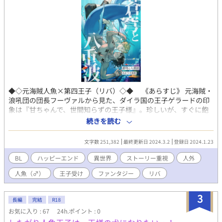
◆◇元海賊人魚×第四王子（リバ）◇◆ 《あらすじ》 元海賊・
浪吼団の団長フーヴァルから見た、ダイラ国の王子ゲラードの印
象は『甘ちゃんで、世間知らずの王子様』。珍しいが、すぐに飽
きが来る玩具のような男だと思っていた。 しかしフーヴァルの予
続きを読む
想は裏切られ、ゲラードの婚約に伴う破局は、心に大きな傷を残
した。 四年後。フーヴァルは、王位継承者の殺害の疑いをかけら
文字数 251,382
最終更新日 2024.3.2
登録日 2024.1.23
れて逃亡中のゲラードを船に迎え入れる。再会はほろ苦く、しか
し微かな熱を残してもいた──。 大蒼洋を恐怖に陥れる幽霊船団
BL
ハッピーエンド
異世界
ストーリー重視
人外
を追う浪吼団は、エイルを巻き込む陰謀の渦に飲み込まれてゆ
人魚（♂）
王子受け
ファンタジー
リバ
く。置き去りにしたはずの過去との対決が迫るなか明らかになる
のは、ゲラードの血統に秘められた古の秘密 ── !？ 『腥血と遠
吠え』の番外編にも登場した、元海賊人魚 と 王子 のリバーシブ
3
長編
完結
R18
ルＣＰでお送りする第三弾！
お気に入り : 67
24h.ポイント : 0