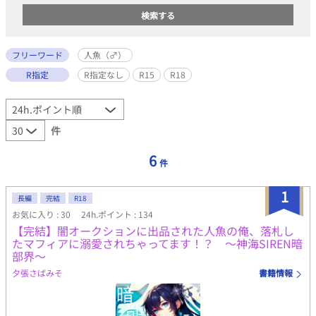
フリーワード
人魚（♂）
R指定
R指定なし
R15
R18
件
6
件
1
長編
完結
R18
お気に入り : 30
24h.ポイント : 134
【完結】闇オークションに出品された人魚の俺、落札し
たマフィアに溺愛されちゃってます！？ ～神海SIREN暗
部界～
夕張さばみそ
書籍情報