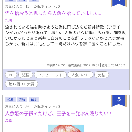
ながらも役に立とうとするシレーヌにやがて絆されるオルクだっ
お気に入り : 13
24h.ポイント : 0
たが、ある日シレーヌの乳首が酷く敏感なことに気がついて
猫を拾おうと思ったら人魚を拾っていました。
──！？ (人物紹介) 受け:シレーヌ 人魚の王国の王子。六人の姉
がいる末っ子。碧の瞳に銀色の髪を持つ。155cm。虹色の尾は海
先崎
の世界の憧れの的。我儘で天真爛漫。人間の世界に興味津々。 攻
流されている猫を助けようと海に飛び込んだ新井詩歌（アライ
め:リューン・オルク リューン王国の王。茶色の瞳に短い黒髪。
シイカ)だったが溺れてしまい、人魚のハウに助けられる。猫を飼
少し長めの前髪を横に長す。178cm。両親を去年海難事故で亡く
いたかったと言う新井に自分のことを飼ってみないかとハウが持
した。人魚は津波を起こすという言い伝えを信じ、初めはシレー
ちかけ、新井はお礼として一時だけハウを家に置くことにした。
ヌのことを疎ましく思うが、徐々に心を開いていく。
文字数 54,553
最終更新日 2024.10.31
登録日 2024.10.31
BL
短編
ハッピーエンド
人魚（♂）
完結
第12回ＢＬ大賞
5
短編
完結
R18
お気に入り : 56
24h.ポイント : 0
人魚姫の子孫♂だけど、王子を一発ぶん殴りたい！
温風