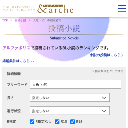
TOP
投稿小説
人魚（♂）の検索結果
Submitted Novels
アルファポリス
で投稿されているBL小説のランキングです。
小説の投稿はこちら
掲載条件はこちら
×検索条件をクリアする
詳細検索
フリーワード
長さ
進行状況
R指定
R指定なし
R15
R18