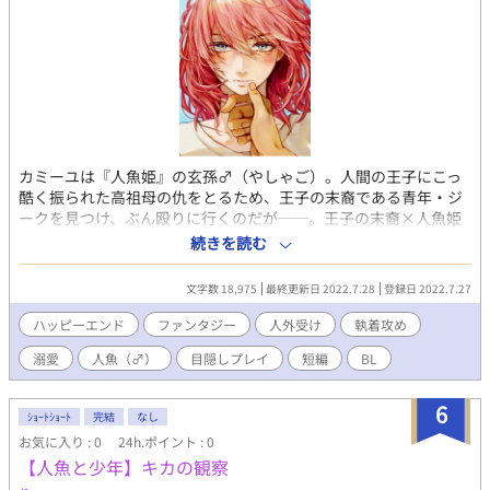
カミーユは『人魚姫』の玄孫♂（やしゃご）。人間の王子にこっ
酷く振られた高祖母の仇をとるため、王子の末裔である青年・ジ
ークを見つけ、ぶん殴りに行くのだが──。王子の末裔×人魚姫
の末裔。ミイラ取りがミイラになる系の話です。一見爽やか苦労
続きを読む
人な執着攻めと、口の悪い末っ子受けが出てきます。他サイト様
にも投稿しています。（アルファポリスさん初投稿です！よろし
文字数 18,975
最終更新日 2022.7.28
登録日 2022.7.27
くおねがいします！） 表紙：ぺんだぺんこ様
（@pendapenko2）
ハッピーエンド
ファンタジー
人外受け
執着攻め
溺愛
人魚（♂）
目隠しプレイ
短編
BL
6
ｼｮｰﾄｼｮｰﾄ
完結
なし
お気に入り : 0
24h.ポイント : 0
【人魚と少年】キカの観察