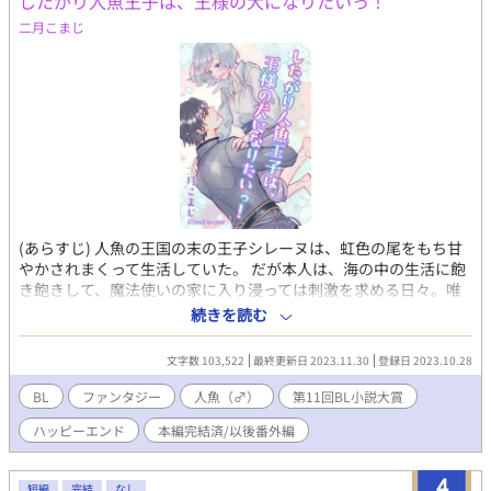
したがり人魚王子は、王様の犬になりたいっ！
二月こまじ
(あらすじ) 人魚の王国の末の王子シレーヌは、虹色の尾をもち甘
やかされまくって生活していた。 だが本人は、海の中の生活に飽
き飽きして、魔法使いの家に入り浸っては刺激を求める日々。唯
一の楽しみは魔法使いの庭で海藻を使ってチクニーをすること。
続きを読む
そんなある日、魔法使いの家で男同士のエロ漫画を見つけてしま
う。 「オレも人間になって、これがしたいっ」 そう思った人魚の
文字数 103,522
最終更新日 2023.11.30
登録日 2023.10.28
シレーヌは、魔法使いに頼みこみ自分の胸当てと交換に、人間の
足になる事が出来る薬を手に入れる。 四日目の日没までを条件
BL
ファンタジー
人魚（♂）
第11回BL小説大賞
に、お付きのウミヘビであるギィにシレーヌの身代わりになるこ
ハッピーエンド
本編完結済/以後番外編
とを請け負ってもらったが、うっかり海の中で薬を飲みシレーヌ
は溺れてしまう。 そこに、リューン国王のオルクが通りかかり助
けられたが、オルクは人魚を嫌いシレーヌを煙たがる。空回りし
4
短編
完結
なし