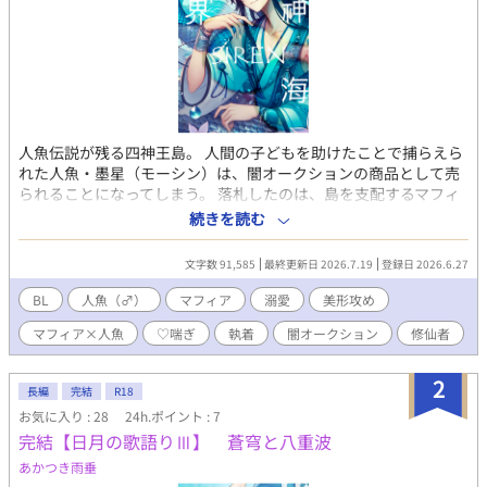
人魚伝説が残る四神王島。 人間の子どもを助けたことで捕らえら
れた人魚・墨星（モーシン）は、闇オークションの商品として売
られることになってしまう。 落札したのは、島を支配するマフィ
ア「青龍門派」の幹部・伏竜（フーロン）。 残酷な男だと思って
続きを読む
いたのに、彼はなぜか墨星を傷つけず、誰よりも大切に守ろうと
する。 「商品」と「落札者」。 決して結ばれるはずのない二人の
文字数 91,585
最終更新日 2026.7.19
登録日 2026.6.27
恋が、闇社会で始まる──。
BL
人魚（♂）
マフィア
溺愛
美形攻め
マフィア×人魚
♡喘ぎ
執着
闇オークション
修仙者
2
長編
完結
R18
お気に入り : 28
24h.ポイント : 7
完結【日月の歌語りⅢ】 蒼穹と八重波
あかつき雨垂