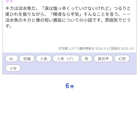
りつ
キカは淡水魚だ。「涙は塩っ辛くっていけないけれど」つるりと
尾ひれを振りながら、「精液なら平気」そんなことを言う。－－
淡水魚のキカと僕の短い邂逅についての小話です。雰囲気でどう
ぞ。
文字数 1,377
最終更新日 2020.3.9
登録日 2020.3.9
BL
短編
人魚
人魚（♂）
魚
異世界
幻想
少年
6
件