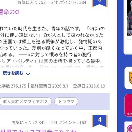
ゲームシステム。 偉龍は知らないうちにその恩恵
お気に入り : 52
24h.ポイント : 384
、本来ゲームでは到達できない"チートバグ"へと
た運命のΩ
を遂げていたのだった——— これは、偉龍とい
を中心に回り始めた、誰よりもゲームを知らない男
もゲームを攻略してしまう、中華風BLマフィア…
れていた時代を生きた、青年の話です。 「Ωはαの
ィ？である。 ※ ✡⇒生成AI画像のイラスト付き ※
外に使い道はない」 Ωが人として扱われなかった
ツ王国では領土を巡る戦争が激化し、発情期のあ
なっていった。差別が酷くなっていく中、王都内
始める。 ――αに対して恨みを持つ者の犯行
トリア・ベルティ」は薬の出所を探っている最中、
の男に出会った。 前マフィアのボスで、番だった
続きを読む
「セヴェーロ・ポリアンカ」 ベルティは「強く」
運命の番だと確信するが……。 運命を手に入れた
文字数 275,175
最終更新日 2026.8.7
登録日 2025.6.19
――？
軍人貴族×マフィアボス
トラウマ
4
お気に入り : 2,342
24h.ポイント : 163
異世界でカリスマ男妾になるか