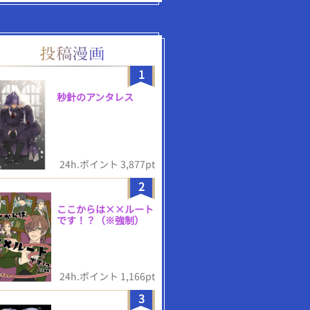
1
秒針のアンタレス
24h.ポイント 3,877pt
2
ここからは××ルート
です！？（※強制）
24h.ポイント 1,166pt
3