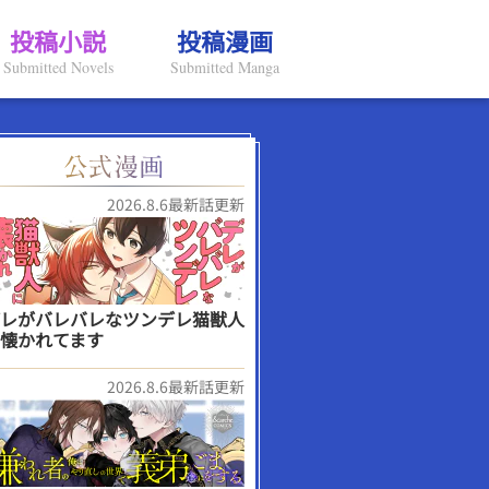
投稿小説
投稿漫画
Submitted Novels
Submitted Manga
2026.8.6最新話更新
レがバレバレなツンデレ猫獣人
懐かれてます
2026.8.6最新話更新