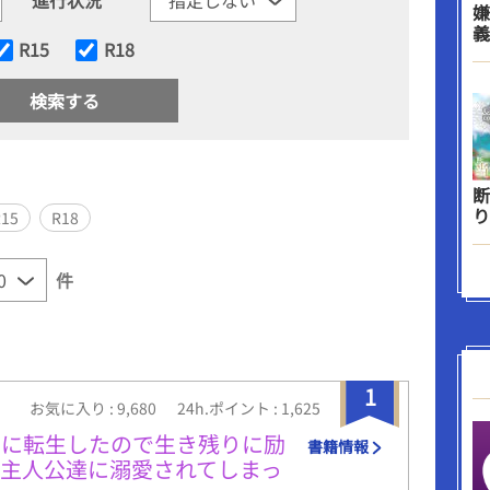
嫌
義
R15
R18
断
り
R15
R18
件
1
お気に入り : 9,680
24h.ポイント : 1,625
男に転生したので生き残りに励
書籍情報
主人公達に溺愛されてしまっ