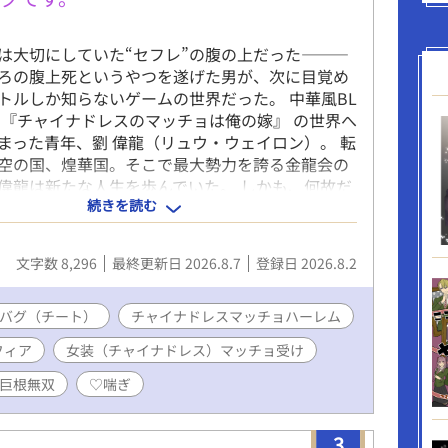
は大切にしていた“セフレ”の腹の上だった———
ろの腹上死というやつを遂げた男が、次に目覚め
トルしか知らないゲームの世界だった。 中華風BL
 『チャイナドレスのマッチョは俺の嫁』 の世界へ
まった青年、劉 偉龍（リュウ・ウェイロン）。 転
空の国、煌華国。そこで最大勢力を誇る金龍会の
偉龍は新たな人生を歩んでいた。 しかも、何故だ
続きを読む
き桁違いの才能を持つ超エリートとして。 ここは
、らしいのに…… 自分はたぶん主人公じゃないの
人はゲームシステムなど全く知らない。 どうせ使命
文字数 8,296
最終更新日 2026.8.7
登録日 2026.8.2
ただのモブだからと偉龍は早々に今世でも好きに
にした。 前世同様、生来のタラシと色狂いという
な自分の本能そのままに。 気に入った男を助け、
バグ（チート）
チャイナドレスマッチョハーレム
き、この世界の常識らしい所有の証のチャイナド
フィア
女装（チャイナドレス）マッチョ受け
。…ただそれだけ。 しかしその行動こそが、ゲー
攻略完了」として処理されていたのだった。 攻略
倫巨根無双
♡喘ぎ
が深まるほど、強さ、財力、支配力、名声、カリ
には攻略対象からの依存度や愛情までもが無限に
3