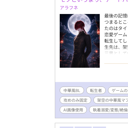
アラフネ
最後の記憶
つまるとこ
たのはタイ
恋愛ゲーム
転生してし
生先は、架
三男として
が生まれつ
ゲームの中
に…… 本
も何もない
生きること
中華風BL
転生者
性欲に正直
ゲームの
口説き、抱
攻めのみ固定
架空の中華風マ
レスを贈る
ム内では「
AI画像使用
執着溺愛/変態/絶
対象との絆
スマ、さら