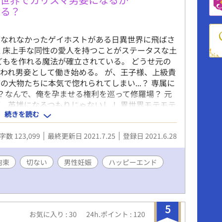
める？
になれなかったゲイホストがある日異世界に飛ばさ
く床上手な同性の愛人を持つことがステータスな土
どもを作れる魔法が確立されている。 どうせ元の
われ男妾として働き始める。 が、王子様、上級貴
大物たちに本気で惚れられてしまい...？ 専属に
え？なんで、俺を孕ませる権利を巡って修羅場？ 元
、英雄になるつもりじゃないし！ 異世界モテモテ
続きを読む
奮戦記。 基本主人公攻めですが、乗っかり受け、
攻め専をホモ受けに目覚めさせるシュチュが多いの
字数 123,099
最終更新日 2021.7.25
登録日 2021.6.28
です。 読んで頂いた皆様に心より感謝申し上げま
拘束
切ない
男性妊娠
ハッピーエンド
5
お気に入り : 30
24h.ポイント : 120