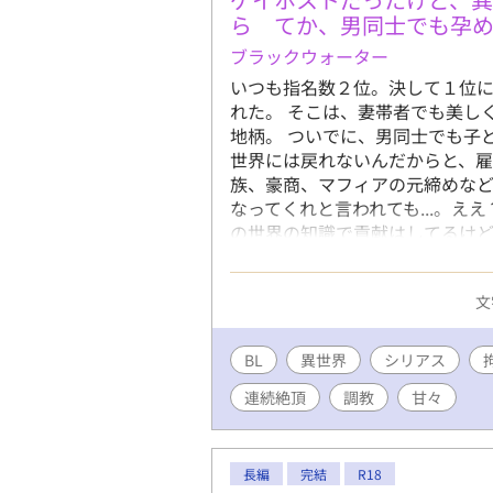
ら てか、男同士でも孕
ブラックウォーター
いつも指名数２位。決して１位
れた。 そこは、妻帯者でも美し
地柄。 ついでに、男同士でも子
世界には戻れないんだからと、雇
族、豪商、マフィアの元締めなどの
なってくれと言われても...。え
の世界の知識で貢献はしてるけど
ゲイホスト、ついでにホモ妊娠の
襲い受けもあります。 ノンケや
文
で、苦手な方はご注意を。 完結
す。
BL
異世界
シリアス
連続絶頂
調教
甘々
長編
完結
R18