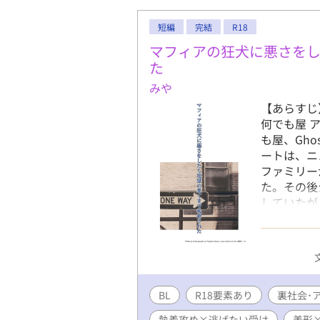
短編
完結
R18
マフィアの狂犬に悪さを
た
みや
【あらすじ
何でも屋 
も屋、Gh
ートは、ニ
ファミリー
た。その後
していたが
の名は、テ
の次期ボス
物だった。
しまう。 
くなければ
BL
R18要素あり
イドは生き
裏社会･
くされてし
執着攻め×逃げたい受け
美形