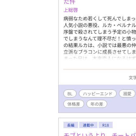
た件
上総啓
病弱なため若くして死んでしま
人気小説の悪役、ルカ・ベルナル
序盤で殺されてしまう予定の小
でしまうなんて理不尽だ！と憤っ
の結果ルカは、小説では最悪の
立派なブラコンに成長させてしま
まった兄は、本来恋人になるは
の敵にするように。 更には兄に
するようになり──？ 冷酷無情
文字
ンコツショタがマフィアのヤバ
演じて生き残りに励む話。
BL
ハッピーエンド
溺愛
体格差
年の差
長編
連載中
R18
モブというより、チートバ