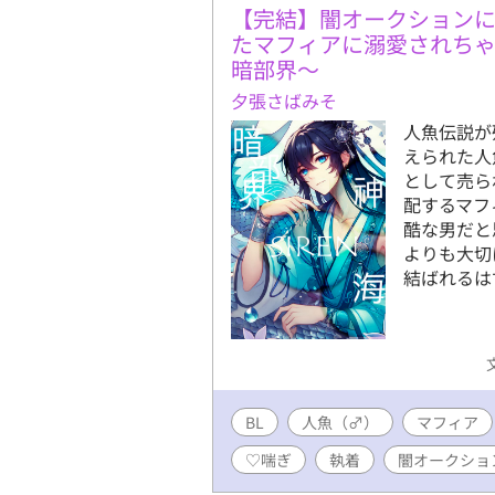
【完結】闇オークション
たマフィアに溺愛されちゃっ
暗部界～
夕張さばみそ
人魚伝説が
えられた人
として売ら
配するマフ
酷な男だと
よりも大切
結ばれるは
BL
人魚（♂）
マフィア
♡喘ぎ
執着
闇オークショ