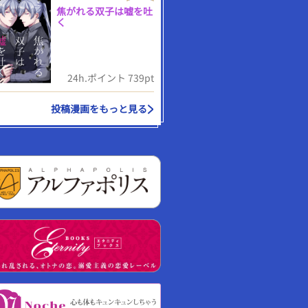
焦がれる双子は嘘を吐
く
24h.ポイント 739pt
投稿漫画をもっと見る