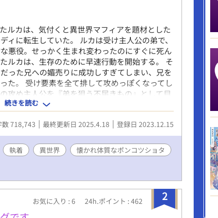
ったルカは、気付くと異世界マフィアを題材とした
ディに転生していた。 ルカは受け主人公の弟で、
物な悪役。せっかく生まれ変わったのにすぐに死ん
たルカは、生存のために早速行動を開始する。 そ
仲だった兄への媚売りに成功しすぎてしまい、兄を
った。 受け要素を全て排して攻めっぽくなってし
ずの攻め主人公を『弟を狙う不届きもの』として目
続きを読む
惚れるはずの攻め主人公も、兄ではなくルカに執着
なマフィア攻め×ポンコツショタ受け 怖がりなポ
数 718,743
最終更新日 2025.4.18
登録日 2023.12.15
い人達からの総愛されと執着に気付かず、クールを
執着
異世界
懐かれ体質なポンコツショタ
2
お気に入り : 6
24h.ポイント : 462
グです。