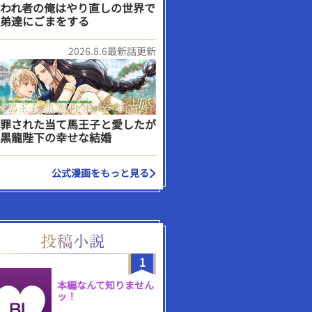
われ者の俺はやり直しの世界で
弟達にごまをする
2026.8.6最新話更新
罪された当て馬王子と愛したが
黒龍陛下の幸せな結婚
公式漫画をもっと見る
1
本編なんて知りません
ッ！