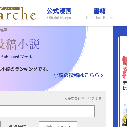
公式漫画
書籍
Official Manga
Published Books
結果
Submitted Novels
L小説のランキングです。
小説の投稿はこちら
デ
に
×検索条件をクリアする
進行状況