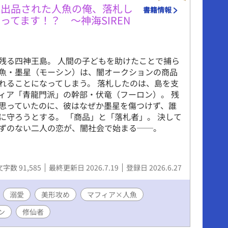
に出品された人魚の俺、落札し
書籍情報
てます！？ ～神海SIREN
残る四神王島。 人間の子どもを助けたことで捕ら
魚・墨星（モーシン）は、闇オークションの商品
れることになってしまう。 落札したのは、島を支
ィア「青龍門派」の幹部・伏竜（フーロン）。 残
思っていたのに、彼はなぜか墨星を傷つけず、誰
に守ろうとする。 「商品」と「落札者」。 決して
ずのない二人の恋が、闇社会で始まる──。
文字数 91,585
最終更新日 2026.7.19
登録日 2026.6.27
溺愛
美形攻め
マフィア×人魚
ン
修仙者