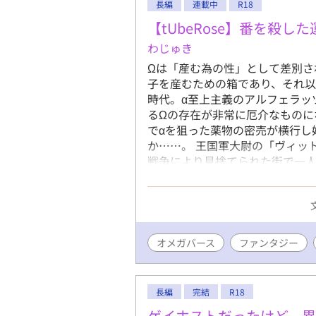
強化される
長編
連載中
R18
を受け続け
【tUbeRose】番を殺し
無自覚進化
わじゅき
う"バグ"
が、誰より
Ωは「産む為の性」として差別さ
ラブコメデ
子を産むための箱であり、それ以
更新不定期
時代。α至上主義のアルフェラッ
るΩの存在が非常に厄介なものに
でαを狙った薬物の密売が横行し
か……。 王国軍大尉の「ヴィッ
戦争により見捨てられた街で一人
αを殺し……その地位を奪ったΩ
「美しい」セヴェーロに惹かれ、
いαと、本能を殺したΩの結末は
オメガバース
ファンタジー
長編
完結
R18
ゲイホストだったけど、