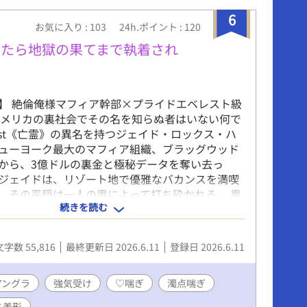
6
お気に入り : 103
24h.ポイント : 120
したら地獄の果てまで執着され
】 絶倫俺様マフィア幹部×プライドエベレスト級
アメリカの裏社会でその名を知らぬ者はいない何で
ost《亡霊》の異名を持つジェイド・ロックス・ハ
ューヨーク最大のマフィア組織、ブラッグウッド
から、3億ドルの裏金と極秘データを奪い去っ
ジェイドは、リゾート地で優雅なバカンスを満喫
、その平穏は一人の男によって打ち砕かれる。 男
続きを読む
オ・ブラッグウッド。 ブラッグウッドファミリー
候補にして、『狂犬』の異名で恐れられる危険人
ジェイドはテオに拉致され、アジトに軟禁されて
文字数 55,816
最終更新日 2026.6.11
登録日 2026.6.11
そこで突きつけられた条件はただ一つ。 ――死にた
、組織から奪ったものを取り返せ。 果たしてジェ
延びることができるのか。それとも､狂犬に喰い尽
アングラ
強気受け
♡喘ぎ
濁点喘ぎ
まうのか。 －－－－－⚠️注意⚠️－－－－－ ※本作
×美形