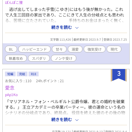
ぽんぽこ狸
逃げ出してしまった乎雪(こゆき)にはもう後が無かった。これ
で人生三回目の家出であり、ここにきて人生の分岐点とも思われ
る、苦境に立たされていた。 手持ちのお金はまったく無く、
しかし、ひとところに留まっていると、いつの間にか追いかけて
続きを読む
きた彼に出くわしてしまう。そのたびに、罵詈雑言を浴びせられ
るのが、心底いやで気力で足を動かす。 けれども、ついに限界
文字数 113,426
最終更新日 2023.9.7
登録日 2023.7.25
がきてそばにあった電柱に寄りかかり、そのまま崩れ落ちて蹲っ
た。乎雪は、すぐそこがゴミ捨て場であることにも気が付かずに
BL
ハッピーエンド
甘々
溺愛
強気受け
現代
膝を抱いて眠りについた。 目を覚まして、また歩き出そうと考
執着攻め
スパダリ
ノンケ受け
えた時、一人の男性が乎雪を見て足を止める。 そんな彼が提案
したのは、ペットにならないかという事。どう考えてもおかしな
誘いだが、乎雪は、空腹に耐えかねて、ついていく決心をする。
3
短編
完結
R18
そして求められた行為とペットの生活。逃げようと考えるのにそ
お気に入り : 110
24h.ポイント : 21
の時には既に手遅れで━━━？ 受け 間中 乎雪(まなか こゆ
愛念
き)24歳 強気受け、一度信用した人間は、骨の髄まで、信頼するタ
イプ。 攻め 東 清司(あずま せいじ)27歳 溺愛攻め、一見優し
pAp1Ko
気に見えるが、実は腹黒いタイプ。
「マリアネル・フォン・ベルギルト公爵令嬢、君との婚約を破棄
する。」 王立アカデミーの卒業パーティー。彼の運命という名の
シナリオの分岐点であり、終局点。 役目を終えた彼のその後の物
語。 ※BL要素あり ※完結済み(更新予約済み) R18は、こんながっ
続きを読む
つり書くの初めてなので、温かい眼差しで読んでください。
文字数 19,121
最終更新日 2021.9.13
登録日 2021.9.4