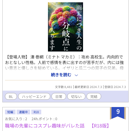
【登場人物】 湊 巻網（ミナト マカミ）：攻め 高校生。内向的で
おとなしい性格。人前で感情を表に出すのが苦手だが、内には強
い意志と優しさを秘めている。イザリと瓜二つの双子の兄弟。母
親譲りの綺麗な外見と、スペイン人の父親譲りの彫りの深い顔立
続きを読む
ちを持つ。特技は野球。元々はあまり興味がなかったが、イザリ
とアンウィルの影響で続けるようになる。ポジションはピッチャ
文字数 8,481
最終更新日 2024.7.3
登録日 2024.7.3
ー。 父親がスペイン人、母親が日本人という国際的な家庭で育
つ。日本に引っ越してきたことで、言語や文化の違いに戸惑いな
BL
ハッピーエンド
日常
切ない
完結
がらも、野球を通じて友人を作り、成長していく。 湊 漁（ミナト
イザリ）：ライバル 高校生。勝気で努力家。常に前向きで、周囲
9
を引っ張るリーダーシップを持つ。兄弟や友人に対して非常に優
短編
連載中
R18
しく、思いやりがある。マカミの双子の兄弟。マカミと同じく、
お気に入り : 2
24h.ポイント : 0
日本人とスペイン人のハーフ。明るく活発な性格で、チームのム
職場の先輩にコスプレ趣味がバレた話 【R18版】
ードメーカー。趣味・特技は野球。ポジションはキャッチャー