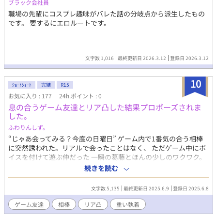
ブラック会社員
で、チームの指揮を執ることが得意。戦術にも詳しく、冷静な判
職場の先輩にコスプレ趣味がバレた話の分岐点から派生したもの
断力を持つ。マカミと同じく国際的な家庭で育ち、日本に引っ越
です。 要するにエロルートです。
してからもその明るさで友人を作る。マカミを常に気にかけ、彼
の支えとなる。 アンウィル：受け 高校生。明るく社交的で、誰と
でもすぐに仲良くなれる性格。感情を素直に表現し、人を励ます
ことが得意。マカミとイザリの幼馴染。大きな瞳が特徴的。彼の
文字数 1,016
最終更新日 2026.3.12
登録日 2026.3.12
明るさは周囲を元気づける。趣味は野球。ポジションはピッチャ
ーから→キャッチャーへ転向。幼少期からマカミとイザリと共に
過ごし、特にマカミに対しては特別な感情を抱く。とある事故の
10
ｼｮｰﾄｼｮｰﾄ
完結
R15
後、夢を継ぐためにマカミと共に甲子園を目指す。 【あらすじ※
お気に入り : 177
24h.ポイント : 0
重要なネタバレを含む】 小学生時代 物語は、スペイン人の父と日
息の合うゲーム友達とリア凸した結果プロポーズされま
本人の母を持つ双子の兄弟、アルベルト（マカミ）とイザリが、
した。
日本に引っ越してくるところから始まる。マカミは内向的で、イ
ザリは勝気で努力家である。彼らは幼馴染のアンウィルと一緒に
ふわりんしず。
野球を始めるが、マカミは野球にあまり興味がなく、イザリやア
“じゃあ会ってみる？今度の日曜日” ゲーム内で1番気の合う相棒
ンウィルに影響されて始めただけである。しかし、アンウィルに
に突然誘われた。リアルで会ったことはなく、 ただゲーム中にボ
対する淡い恋心が芽生え始めると、マカミは野球を続ける理由が
イスを付けて遊ぶ仲だった 一瞬の葛藤とほんの少しのワクワク。
でき、すこしだけ努力を続けるようになる。 高校時代 マカミ、イ
結局俺が選んだのは、 “いいね！あそぼーよ” もし人生の分岐
続きを読む
ザリ、アンウィルは高校生になり、さらに野球に打ち込むように
点があるのなら、きっとこと時だったのかもしれないと 後から思
なる。イザリの夢は甲子園出場で、アンウィルもその夢を共有し
うのだった。
文字数 5,135
最終更新日 2025.6.9
登録日 2025.6.8
ている。マカミは野球への興味は薄いものの、アンウィルへの恋
心から野球を続けている。イザリはマカミの気持ちを知っている
ゲーム友達
相棒
リア凸
重い執着
が、そのことに対して何も言わず、ただ優しく支えている。 ある