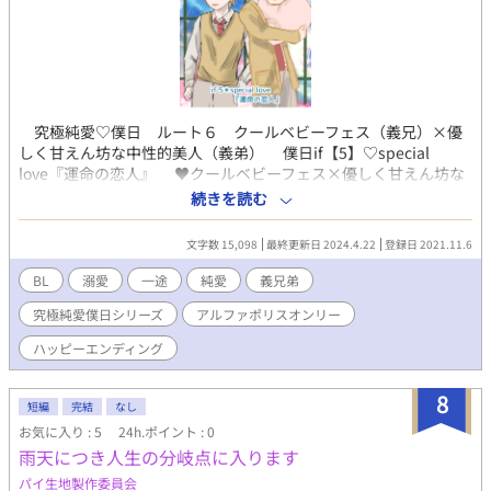
究極純愛♡僕日 ルート６ クールベビーフェス（義兄）×優
しく甘えん坊な中性的美人（義弟） 僕日if【5】♡special
love『運命の恋人』 ♥️クールベビーフェス×優しく甘えん坊な
中性的美人 僕日共通設定＊同性婚可能な時代が舞台 ♡僕日シ
続きを読む
リーズの究極の愛の形。 ■あらすじ■ たどり着いた久隆の最後
の分岐点。母を喪った三つの時の葬儀で、父は運命の恋人と再会
文字数 15,098
最終更新日 2024.4.22
登録日 2021.11.6
する。 大崎一族の男児と姫川一族の男児は代々惹かれあいなが
らも結ばれない運命だと伝えられてきた。父もまた引き裂かれた
BL
溺愛
一途
純愛
義兄弟
うちの一人である。その策略を行ったのが運命の恋人”姫川 真
究極純愛僕日シリーズ
アルファポリスオンリー
咲”の妻であった。その事実を知った真咲は、久隆の父の妻の葬儀
で真実を告げる。 失った時間【とき】を取り戻す為、真咲は妻
ハッピーエンディング
と離婚し久隆たちと生活を共にする道を選んだ。久隆は真咲と共
にやってきた咲夜と惹かれ合う。 まだ三つの二人にはそれが恋
8
になるとは考えもしなかったが、とても仲が良くいつでも一緒の
短編
完結
なし
二人は何時しか互いに恋をしていることに気付き始めるのだっ
お気に入り : 5
24h.ポイント : 0
た。
雨天につき人生の分岐点に入ります
パイ生地製作委員会