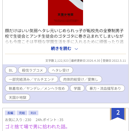
顔だけはいい気弱ヘタレ元いじめられっ子が転校先の全寮制男子
校で生徒会とアンチ生徒会のゴタゴタに巻き込まれてしまいなが
らも今度こそは平穏な学園生活を手に入れるために頑張ったり逃
げたりする殺伐ギスギスラブコメBL学園モノ。 登場人物が大体性
続きを読む
格に難あり。無理矢理描写、暴力描写ありなので基本なんでも許
せる方向けです。 本編は分岐点以降で展開が分かれるマルチエン
文字数 2,122,923
最終更新日 2026.4.30
登録日 2022.5.11
ドになります。 現在√α、√βの２本完結済み。 √ｃはのんびり更
新予定。
BL
殺伐ラブコメ
ヘタレ受け
一部完結済み／マルチエンド
肉体的総受け／愛無し
執着攻め／ヤンデレ／メンヘラ攻め
学園
暴力・流血描写あり
天国か地獄
2
長編
完結
R18
お気に入り : 230
24h.ポイント : 35
ゴミ捨て場で男に拾われた話。