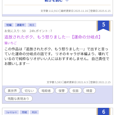
続きを読む
には人間以外の客もいるようで── という、困ったガチムチ人外
お助け人外×人間下ネタファンタジーです。 異なる種族のガチム
文字数 112,913
最終更新日 2025.11.16
登録日 2025.6.15
チ人外が複数登場する予定です。
5
短編
連載中
R15
お気に入り : 50
24h.ポイント : 7
追放されたボク、もう怒りました…【運命の分岐点】
猫いちご
この作品は『追放されたボク、もう怒りました…』で出すと言っ
ていた運命の分岐点の話です。 リオのキャラが本編より、壊れて
いるので純粋なリオがいい人にはおすすめしません。 自己責任で
お願いします…
文字数 5,583
最終更新日 2021.6.5
登録日 2021.2.15
異世界
切ない
暗殺者
復讐
仮面
精霊
残酷な表現あり
6
ｼｮｰﾄｼｮｰﾄ
完結
R18