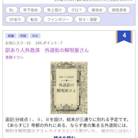
BL
年下攻め
年上受け
グロ？
弟攻め
両性具有
3Pあり
転生
ファンタジー
甘々・溺愛
4
長編
完結
R18
お気に入り : 42
24h.ポイント : 7
訳あり人外救済 外道街の解呪屋さん
青野イワシ
追記:分岐点Ⅰ、Ⅱ、Ⅲを設け、結末が三通りに別れる予定です。
《あらすじ》帝都の外れにある、ならず者の集まる外道街には、
腕利き解呪屋のアストライオスという男がいた。 彼の元にはおい
それと他人に話せない呪いにかかった者が訪れるという。 その中