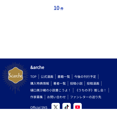
雨の日、イザリが練習後に学校に忘れ物を取りに戻る途中で交通
事故に遭い、命を落とす。マカミとアンウィルはその悲劇に深く
10
件
傷つくが、イザリの夢と彼の思いを引き継ぐことを誓う。
&arche
TOP
公式漫画
書籍一覧
今後の刊行予定
購入特典情報
著者一覧
投稿小説
投稿漫画
樋口美沙緒の小説書こうよ！
《うちの子》推し会！
作家募集
お問い合わせ
ファンレターの送り先
Official SNS