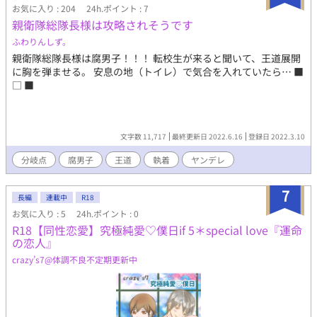
お気に入り : 204
24h.ポイント : 7
親衛隊総隊長様は攻略されそうです
ふわりんしず。
親衛隊総隊長様は腐男子！！！ 転校生が来ると聞いて、王道展開
に胸を弾ませる。 安息の地（トイレ）で気合を入れていたら… ■
□ ■
文字数 11,717
最終更新日 2022.6.16
登録日 2022.3.10
分岐点
腐男子
王道
執着
ヤンデレ
7
長編
連載中
R18
お気に入り : 5
24h.ポイント : 0
R18【同性恋愛】究極純愛♡僕日if 5＊special love『運命
の恋人』
crazy’s7@体調不良不定期更新中