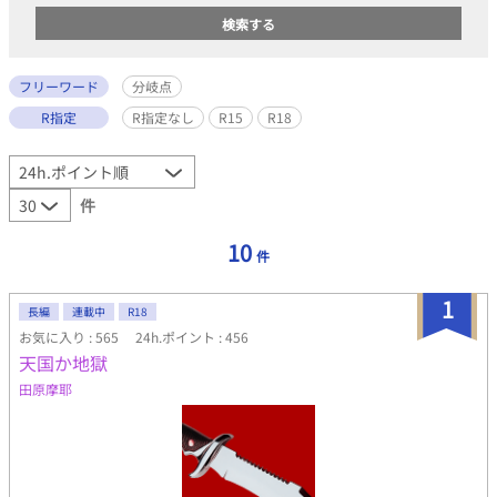
フリーワード
分岐点
R指定
R指定なし
R15
R18
件
10
件
1
長編
連載中
R18
お気に入り : 565
24h.ポイント : 456
天国か地獄
田原摩耶