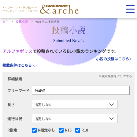
TOP
投稿小説
分岐点の検索結果
Submitted Novels
アルファポリス
で投稿されているBL小説のランキングです。
小説の投稿はこちら
掲載条件はこちら
×検索条件をクリアする
詳細検索
フリーワード
長さ
進行状況
R指定
R指定なし
R15
R18