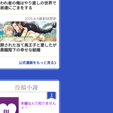
われ者の俺はやり直しの世界で
弟達にごまをする
2026.8.6最新話更新
罪された当て馬王子と愛したが
黒龍陛下の幸せな結婚
公式漫画をもっと見る
1
本編なんて知りません
ッ！