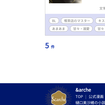
文字
BL
喫茶店のマスター
キス
あまあま
甘々・溺愛
甘々
5
件
&arche
TOP
公式漫画
樋口美沙緒の小