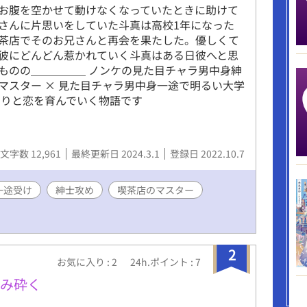
お腹を空かせて動けなくなっていたときに助けて
さんに片思いをしていた斗真は高校1年になった
茶店でそのお兄さんと再会を果たした。優しくて
彼にどんどん惹かれていく斗真はある日彼へと思
ものの＿＿＿＿＿ ノンケの見た目チャラ男中身紳
マスター × 見た目チャラ男中身一途で明るい大学
くりと恋を育んでいく物語です
文字数 12,961
最終更新日 2024.3.1
登録日 2022.10.7
一途受け
紳士攻め
喫茶店のマスター
2
お気に入り : 2
24h.ポイント : 7
噛み砕く