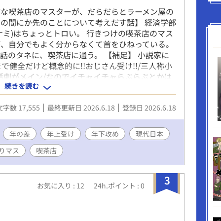
前な喫茶店のマスターが、だらだらとラーメン屋の
の間にか先のことについて考えだす話】 経済学部
ナミ)はちょっとトロい。 行きつけの喫茶店のマス
が、自分でもよく分からなくて首をひねっている。
話のタネに、喫茶店に通う。 【補足】 小説家に
で健全だけど概念的に!!おじさん受け!!/三人称小
話劇がメイン/なのでイチャイチャらぶらぶとかは
続きを読む
ない一般的でマイルドなBLを作者が試みた結果
文字数 17,555
最終更新日 2026.6.18
登録日 2026.6.18
年の差
年上受け
年下攻め
現代日本
りマス
喫茶店
3
お気に入り : 12
24h.ポイント : 0