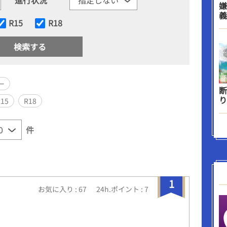
嫌
義
R15
R18
ー
断
り
R15
R18
件
1
お気に入り : 67
24h.ポイント : 7