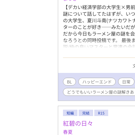
【デカい経済学部の大学生×男
謎について話してたはずが、いつ
の大学生、夏川斗南(ナツカワト
ターのことが好き──みたいだ
だから今日もラーメン屋の謎を会
なろうとの同時投稿です。 最後ま
説/仲の良いマスターと常連の会
ない/できるだけ注意書きのいら
BL
ハッピーエンド
日常
どうでもいいラーメン屋の謎解きあ
短編
完結
R15
紅碧の日々
春夏