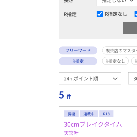
R指定なし
R指定
フリーワード
喫茶店のマスタ
R指定
R指定なし
5
件
長編
連載中
R18
30cmブレイクタイム
天宮叶