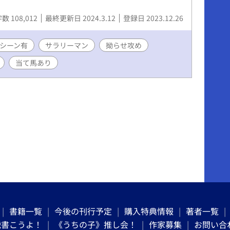
数 108,012
最終更新日 2024.3.12
登録日 2023.12.26
シーン有
サラリーマン
拗らせ攻め
当て馬あり
書籍一覧
今後の刊行予定
購入特典情報
著者一覧
説書こうよ！
《うちの子》推し会！
作家募集
お問い合