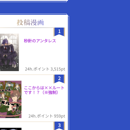
1
秒針のアンタレス
24h.ポイント 3,515pt
2
ここからは××ルート
です！？（※強制）
24h.ポイント 959pt
3