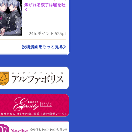
焦がれる双子は嘘を吐
く
24h.ポイント 525pt
投稿漫画をもっと見る