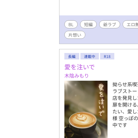
BL
短編
爺ラブ
エロ
片想い
長編
連載中
R18
愛を注いで
木陰みもり
拗らせ系喫
ラブストー
店を発見し
扉を開ける
たい、愛し
様 空っぽ
中です