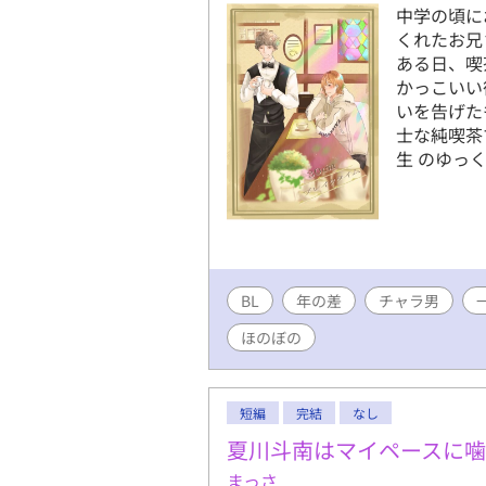
中学の頃に
くれたお兄
ある日、喫
かっこいい
いを告げた
士な純喫茶
生 のゆっ
BL
年の差
チャラ男
ほのぼの
短編
完結
なし
夏川斗南はマイペースに
まっさ