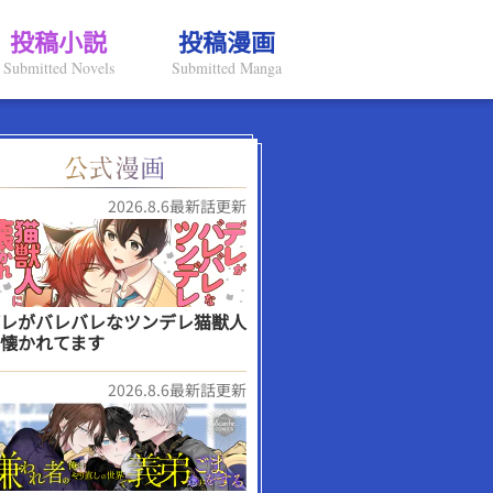
投稿小説
投稿漫画
Submitted Novels
Submitted Manga
2026.8.6最新話更新
レがバレバレなツンデレ猫獣人
懐かれてます
2026.8.6最新話更新