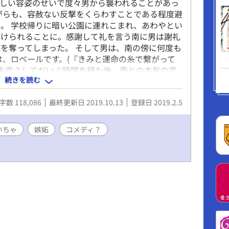
愛らしい容姿のせいで度々男から襲われることがあっ
がらも、容赦ない反撃をくらわすことである程度避
。 学校帰りに暗い公園に連れこまれ、あわやとい
助けられることに。感謝して礼を言う南に男は謝礼
を奪ってしまった。 そして男は、南の傍に何度も
は、ロベールです。(『きみと運命の糸で繋がって
に失恋？してだいぶ時間を経た後、南との本気の恋
続きを読む
も。
字数 118,086
最終更新日 2019.10.13
登録日 2019.2.5
いちゃ
嫉妬
コメディ？