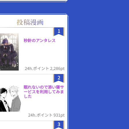
1
秒針のアンタレス
24h.ポイント 2,286pt
2
眠れないので添い寝サ
ービスを利用してみま
した
24h.ポイント 931pt
3