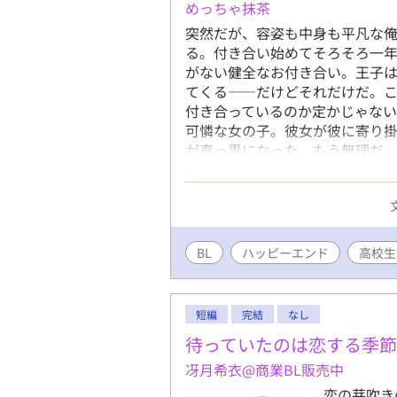
めっちゃ抹茶
突然だが、容姿も中身も平凡な
る。付き合い始めてそろそろ一年
がない健全なお付き合い。王子
てくる——だけどそれだけだ。
付き合っているのか定かじゃな
可憐な女の子。彼女が彼に寄り掛
が真っ黒になった。もう無理だ
た、その時だった。前にいる彼
⚪︎佐藤玲央……微笑みの王子と
に男女問わずモテる ⚪︎中田真
で口が悪いがクラスに馴染めず
も多分バレない ※全四話、予約
BL
ハッピーエンド
高校生
終わってから気が付いた。3/16
稿予定←しました。Rを書くかは
短編
完結
なし
待っていたのは恋する季節
冴月希衣@商業BL販売中
恋の芽吹き