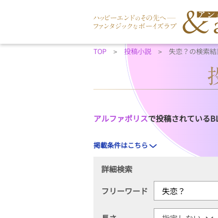
TOP
投稿小説
失恋？の検索結
アルファポリス
で投稿されているB
掲載条件はこちら
詳細検索
フリーワード
長さ