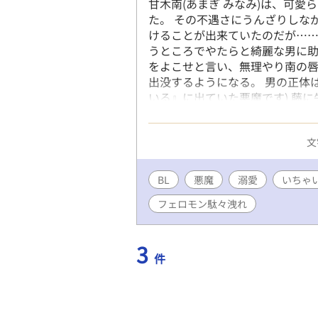
甘木南(あまぎ みなみ)は、可
た。 その不遇さにうんざりしな
けることが出来ていたのだが……
うところでやたらと綺麗な男に
をよこせと言い、無理やり南の唇
出没するようになる。 男の正体
いる』に出ていた悪魔です) 藤
に陥ります。 多分、糖度高めか
文
BL
悪魔
溺愛
いちゃ
フェロモン駄々洩れ
3
件