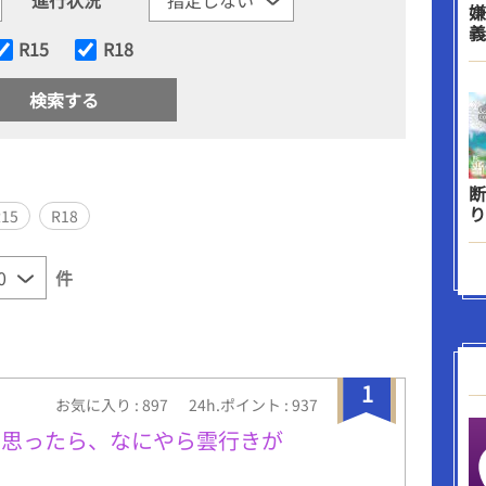
嫌
義
R15
R18
断
り
R15
R18
件
1
お気に入り : 897
24h.ポイント : 937
と思ったら、なにやら雲行きが