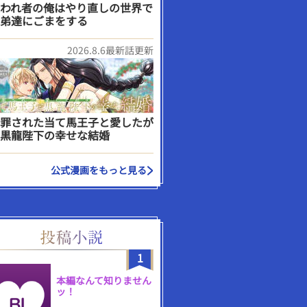
われ者の俺はやり直しの世界で
弟達にごまをする
2026.8.6最新話更新
罪された当て馬王子と愛したが
黒龍陛下の幸せな結婚
公式漫画をもっと見る
1
本編なんて知りません
ッ！