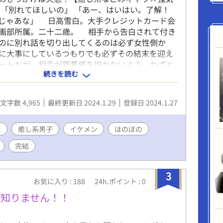
 「別れてほしいの」 「あー、はいはい。了解！
じゃあな」 日高雪白。大手クレジットカード会
画部所属。二十二歳。 相手から告白されて付き
のに別れ話を切り出してくるのは必ず女性側か
に大事にしているつもりでも必ずその結末を迎え
ートだが、相手が罪悪感を抱かないよう、わざと
続きを読む
をしている。 そんな雪白が傷心を愚痴る相手は
。親友、小日向蒼海。 癒し系なごみキャラに強
が弱みを見せる時、親友同士の関係に思いがけな
文字数 4,965
最終更新日 2024.1.29
登録日 2024.1.27
。 表紙は香月ららさん（＠lala_kotubu） ◆本
載禁止◆ Reproducing all or any part of
人
s is prohibited without the author's
癒し系男子
イケメン
ほのぼの
.
完結
3
お気に入り : 188
24h.ポイント : 0
僕知りません！！