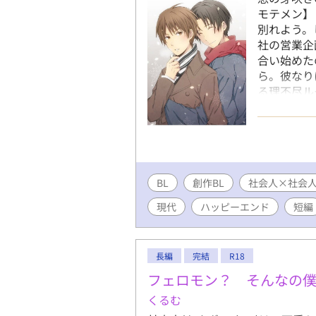
モテメン】
別れよう。
社の営業企
合い始めた
ら。彼なり
る理不尽ル
冷たく返事
たった一人
気モテメン
い変化が……
文、画像の無断転
BL
創作BL
社会人×社会
the content
permission
現代
ハッピーエンド
短編
長編
完結
R18
フェロモン？ そんなの
くるむ