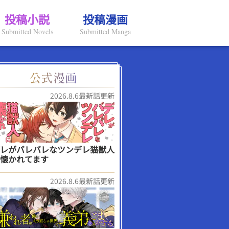
投稿小説
投稿漫画
Submitted Novels
Submitted Manga
2026.8.6最新話更新
レがバレバレなツンデレ猫獣人
懐かれてます
2026.8.6最新話更新