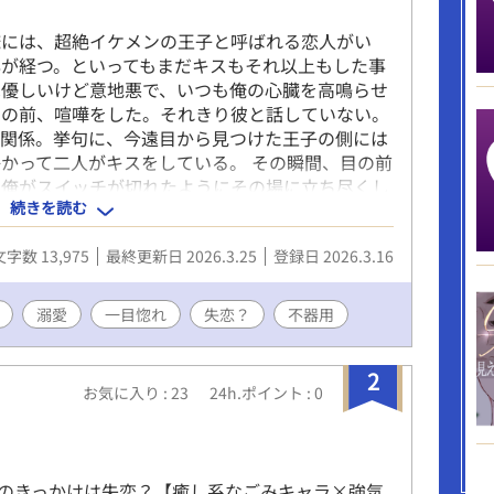
俺には、超絶イケメンの王子と呼ばれる恋人がい
が経つ。といってもまだキスもそれ以上もした事
は優しいけど意地悪で、いつも俺の心臓を高鳴らせ
この前、喧嘩をした。それきり彼と話していない。
い関係。挙句に、今遠目から見つけた王子の側には
かって二人がキスをしている。 その瞬間、目の前
。俺がスイッチが切れたようにその場に立ち尽くし
続きを読む
から聞いたこともない怒声が俺の耳に届いたのは。
呼ばれ、常に笑顔を絶やさない。物腰柔らかな姿勢
文字数 13,975
最終更新日 2026.3.25
登録日 2026.3.16
……両親の転勤で引っ越してきた転校生。平凡な容姿
誰とも話さないので王子しか知らないし、これから
投稿済み。 本編に攻めの名前が出てこないの書き
溺愛
一目惚れ
失恋？
不器用
タイトル少し変更しました。 ※後日談を3/25に投
まだ悩み中
2
お気に入り : 23
24h.ポイント : 0
のきっかけは失恋？【癒し系なごみキャラ×強気