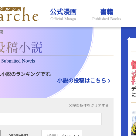
公式漫画
書籍
Official Manga
Published Books
果
Submitted Novels
L小説のランキングです。
小説の投稿はこちら
デ
に
×検索条件をクリアする
進行状況