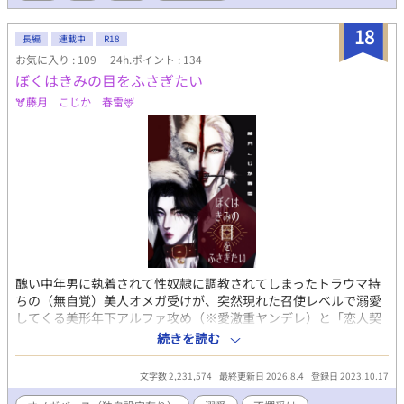
18
長編
連載中
R18
お気に入り : 109
24h.ポイント : 134
ぼくはきみの目をふさぎたい
🫎藤月 こじか 春雷🦌
醜い中年男に執着されて性奴隷に調教されてしまったトラウマ持
ちの（無自覚）美人オメガ受けが、突然現れた召使レベルで溺愛
してくる美形年下アルファ攻め（※愛激重ヤンデレ）と「恋人契
約」を結び、地獄から天国くらい180度変わった環境でとにかく
続きを読む
結婚を迫られて（ひとまず）「婚姻契約」を結ぶ、改変オメガバ
ースBL。 主に敬語の癇癪もち執着ドＳ作家アルファ×健気儚げ、
文字数 2,231,574
最終更新日 2026.8.4
登録日 2023.10.17
でも芯強めで実はプライド高め、理屈っぽい卑屈ドＭオメガ（※
ド天然） ※受けも病んでるのでたまにヤンデレ化。 ※攻めは獣人