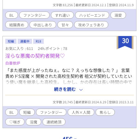
て・・・。シリアス気味になってしまいました。（当社比）溺愛
文字数 83,256
最終更新日 2024.12.1
登録日 2024.11.9
甘々ハッピーエンドです。番外編は最初から最後までR18です。
（本編R18シーン内容） オナニー（受・攻）、アナニー、射精我
BL
ファンタジー
すれ違い
ハッピーエンド
溺愛
慢、脳イキ、乳首責め、攻めフェラ、攻め飲精、結腸姦、潮吹
結腸責め
中出しあり
甘々
攻めフェラあり
き、中出し、連続絶頂など。ご注意ください。 （番外編R18シー
ン内容） 媚薬、尻尾舐め、結腸姦、フェラ、飲精、潮吹き、連続
絶頂、中出し、誘い受け、攻め喘ぎなど。ご注意ください。
30
短編
連載中
R18
お気に入り : 611
24h.ポイント : 78
淫らな悪魔の契約者開発♡
白亜依炉
「また感度が上がったねぇ。なに？ えっちな想像した？ 」 言葉
責めドS淫魔 × 開発された高校生契約者 祖父が契約していたとい
う使い魔を継承した高校生。 しかし、かの存在は長い時間の中で
強い力を得た淫魔だった。 彼との契約により高校生は日々開発さ
続きを読む
れるようになって……—— ♡喘ぎが書きたいという欲求から書き
始めたので、性的なシーンしかありません。 深くまで考えずにお
文字数 20,745
最終更新日 2024.6.29
登録日 2023.3.11
楽しみください。 〇攻め：ユダ 淫魔。遠い遠い昔、暇つぶしがて
ら魔界から人間界にやってきた。 長い年月を生きる中で得た知識
BL
短編
ファンタジー
人外×人間
焦らし
を人間のために活用する代わりに、 現世に留まる楔になるよう翔
♡喘ぎ
淫魔
連続絶頂
馬の先祖に契約を求めた。 なお、性行為をする相手は誰でもいい
ため『契約者＝魔の手に必ずかかる』という訳ではない。 〇受
け：翔馬 おじいちゃんっ子だった過去があり、使い魔の正体を知