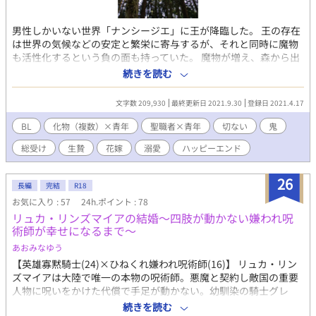
男性しかいない世界「ナンシージエ」に王が降臨した。 王の存在
は世界の気候などの安定と繁栄に寄与するが、それと同時に魔物
も活性化するという負の面も持っていた。 魔物が増え、森から出
てくるようにはさせない為に、森の中の村では魔物の生贄となる
続きを読む
「天使」になる者を養っていた。 あと五日で「天使」になる予定
だったウイは王が降臨したという報を受けて、五日後人型の魔物
文字数 209,930
最終更新日 2021.9.30
登録日 2021.4.17
である「鬼」に嫁ぐこととなった。 嫁ぐ相手である「鬼」は一体
とは限らない。もしかしたら複数に犯されてしまうかもしれない
BL
化物（複数）×青年
聖職者×青年
切ない
鬼
という不安を抱えながら、ウイは世話係と称する聖職者と共に森
総受け
生贄
花嫁
溺愛
ハッピーエンド
の奥へと足を向けたのだった。 最初のうちは甘さ控えめですがす
ぐにどんどん甘くなります。 天使シリーズですが、他の作品との
絡みはありません。単体でお楽しみいただけます。 童貞処女の青
26
長編
完結
R18
年が見た目悪魔の鬼たちに嫁ぎ、毎日あんあん甘く啼かされてし
お気に入り : 57
24h.ポイント : 78
まう物語です。 化物（複数）×青年。聖職者×青年。総受け。お
リュカ・リンズマイアの結婚～四肢が動かない嫌われ呪
もらし（小スカ）あり／結腸責め／乳首責め／尿道責め／溺愛／
術師が幸せになるまで～
体格差／肛門拡張あり。エロエロです。魔物（触手など）も使わ
れたりします。ハッピーエンド。 （注：他の天使も出てきます。
あおみなゆう
そちらは快楽堕ちしています） 天使設定：この世界の住人は三十
【英雄寡黙騎士(24)×ひねくれ嫌われ呪術師(16)】 リュカ・リン
歳までに童貞を失わないと「天使」になり、それは尻穴に男根を
ズマイアは大陸で唯一の本物の呪術師。悪魔と契約し敵国の重要
受け入れて精を注がれないと死んでしまう。「天使」は尻穴が丈
人物に呪いをかけた代償で手足が動かない。幼馴染の騎士グレ
夫でとても感じやすい。魔物がいくら乱暴に犯しても死なないで
ン・トレイナーにひそかに想いを寄せている。しかし、リュカを
続きを読む
感じまくるという魔物好みの生態。ただし少しでも傷つけると感