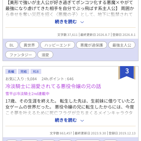
【美形で強いが主人公が好き過ぎてポンコツ化する悪魔×やがて
もらいますから。何がなんでもシナリオから途中退場して世界も
最強になり虐げてきた相手を自分でぶっ飛ばす系主人公】 周囲か
平和で俺も平和なハッピーエンドをこの手で掴むんだ……！ 悪
ら幸せを奪い災厄を招く〈悪魔の子〉として、地下に監禁されて
役になりたくない公爵令息がジタバタする物語。(徐々にBLです。
いた主人公。奴隷以下の扱いを受けていたところを、ふらりとや
続きを読む
ご注意ください) 第11回BL小説大賞をいただきました。応援し
ってきた悪魔種の男に助けられる。主人公はその男を、自分の父
てくださった皆様、本当にありがとうございました。(2024年11
親なのではないかと考えるが――。 悪魔と人間の親子ストーリ
月に書籍化しました)
文字数 37,611
最終更新日 2026.8.7
登録日 2026.8.1
ー。 ・主人公が酷い目に合うのを読みたくない方は六話からどう
ぞ ・暴力・流血有り ・暗いシーンもありますが、だいたいほのぼ
BL
異世界
ハッピーエンド
悪魔が過保護
最強主人公
のしています ・異種族同士の親子で、キスとか添い寝とかします
ファンタジー
溺愛
3
長編
完結
R18
お気に入り : 9,084
24h.ポイント : 646
冷淡騎士に溺愛されてる悪役令嬢の兄の話
雪平@冷淡騎士2nd連載中
17歳、その生涯を終えた。 転生した先は、生前妹に借りていた乙
女ゲームの世界だった。 悪役令嬢の兄に転生したからには、今度
こそ夢を叶えるために死亡フラグが立ちまくるメインキャラクタ
ー達を避けてひっそりと暮らしたかった。 しかし、手の甲に逆さ
続きを読む
十字の紋様を付けて生まれて「悪魔の子だ」「恥さらし」と家族
やその周辺から酷い扱いを受けていた。 しかも、逃げ出した先で
文字数 663,457
最終更新日 2023.9.30
登録日 2019.12.13
出会った少年はメイン中のメインキャラクターの未来の騎士団長