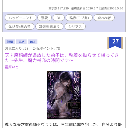
嫌う王城の侍従や呪術師たちから手足が動かないのをいいことに
染症などにかかって死にやすくなるので、尻穴以外は大事に扱う
凌辱され、身体を開発されてしまっている。そんな中、戦場にい
文字数 117,329
最終更新日 2026.6.7
登録日 2026.5.20
必要がある。 詳しい設定については「天使さまの愛で方」参照の
るグレンの消息がわからなくなり、リュカはある決断をす
こと→https://fujossy.jp/books/17868 （同世界観のお話時系
る……。 ※前半は受けが可哀想な目に遭っています。 ※モブによ
ハッピーエンド
溺愛
BL
輪姦(モブ姦)
嫌われ者
列：冴えないサラリーマン～→イケメンだけど短小→巨人族に二
る凌辱、輪姦描写があります。 ※R18描写が予告なく入ります。
人がかりで～→敏感なイケメン騎士は～→ナルシストな僕のオナ
体格差/年の差
凌辱要素あり
シリアス
※後半は攻めとのいちゃらぶハッピーエンドです。
ホ） この他に同人誌で発表したもの（完売済）、電子書籍があり
ます。よろろん。 表紙の写真はフリー写真素材イメージスタイル
27
様からお借りしました。 ハル（@rendan_h）さんよりインスピ
短編
完結
R18
レーションを受けました。ありがとうございます♪ 8/20 本編完
お気に入り : 23
24h.ポイント : 78
結しました！ 8/21 19:46 最終話にオマケを追加しました！
天才魔術師が追放した弟子は、執着を拗らせて帰ってき
9/28 長視点の番外編を上げました！ fujossyにも投稿しました
た～先生、魔力補充の時間です～
ー 9/29 ウイ視点の番外編を上げました！
霧原いと
尊大な天才魔術師セヴランは、三年前に罪を犯した。 自分より優