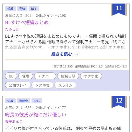
とにするザフィーア。 国境で神子の刺客に襲われたザフィーアは
11
「剣《そんなもの》を使う必要はないよ、僕は一人で死ねるか
短編
完結
R18
ら……」崖に身を投げ自ら死を選ぶのだった…………。 婚約破
お気に入り : 209
24h.ポイント : 198
棄、美青年×美少年、溺愛執着、執着攻め、ハッピーエンド。 ＊
BLすけべ短編まとめ
→性的な描写有り、＊＊＊→性行為の描写有り。 ムーンライトノ
たみしげ
ベルズ、pixiv、カクヨムにも投稿しております。 ムーンライトノ
ベルズBL、日間ランキン1位。アルファポリス、BLランキング1
BLすけべ小説の短編をまとめたものです。 ・催眠で操られて強制
位、HOTランキング4位に入った作品です。 「Copyright（C）
アナニーさせられる話 催眠で操られて強制アナニーを見世物にさ
2020-九十九沢まほろ」 ※第9回ＢＬ小説大賞で奨励賞を受賞しま
れる調査官の話です。 ・オナホ化して100回使われる話 オナホ化
した。応援してくださった皆様のおかげですありがとうございま
してしまって100回中出しされるまで使われる話です。 ・悪魔と
続きを読む
す。m(_ _)m ※後日譚追加いたしました。2025年1月24日 ※表紙
契約して調教される話 悪魔と契約してメスとして飼われるために
イラストは猫様からお借りしています。
アナルを開発される話です。
文字数 16,255
最終更新日 2024.3.3
登録日 2024.3.3
BL
催眠
アナニー
強制自慰
オナホ化
公開プレイ
メス堕ち
スライム
12
短編
連載中
なし
お気に入り : 656
24h.ポイント : 177
総長の彼氏が俺にだけ優しい
桜子あんこ
ビビりな俺が付き合っている彼氏は、 関東で最強の暴走族の総