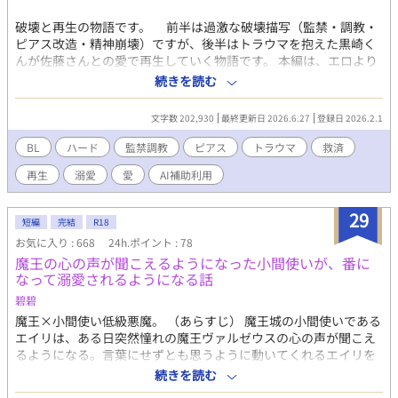
破壊と再生の物語です。 前半は過激な破壊描写（監禁・調教・
ピアス改造・精神崩壊）ですが、後半はトラウマを抱えた黒崎く
んが佐藤さんとの愛で再生していく物語です。 本編は、エロより
テーマ重視のBLです。 天童が刻んだ絶望の印を、佐藤が希望の光
続きを読む
へと変えていく。 ​これは、肉体と精神を徹底的に破壊された青年
が、一人の男の愛によって再び「人間」として産声を上げるまで
文字数 202,930
最終更新日 2026.6.27
登録日 2026.2.1
の物語。 ​痛みを超えたその先に、一筋の光を紡ぐ――「魂の救
済」を描く。 【関係が進むと、執着溺愛な医者攻め×小悪魔魔性
BL
ハード
監禁調教
ピアス
トラウマ
救済
な健気誘い受け】 （※破壊、トラウマ描写が強いので似た経験を
再生
溺愛
愛
AI補助利用
お持ちの方はご注意ください。 優しい再生シーンを大切にして書
いています。） （※無断転載禁止です。） （※他サイトにも投稿
しています。）
29
短編
完結
R18
お気に入り : 668
24h.ポイント : 78
魔王の心の声が聞こえるようになった小間使いが、番に
なって溺愛されるようになる話
碧碧
魔王×小間使い低級悪魔。 （あらすじ） 魔王城の小間使いである
エイリは、ある日突然憧れの魔王ヴァルゼウスの心の声が聞こえ
るようになる。言葉にせずとも思うように動いてくれるエイリを
重宝するヴァルゼウス。そばにいるうちにお互いに特別な感情が
続きを読む
芽生え始める。しかし今度は突然心の声が聞こえなくなっ