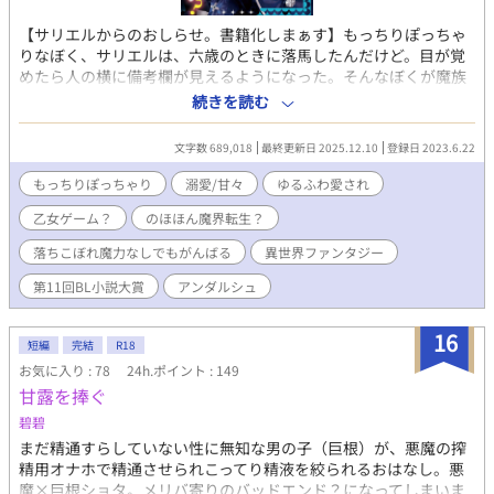
【サリエルからのおしらせ。書籍化しまぁす】もっちりぽっちゃ
りなぼく、サリエルは、六歳のときに落馬したんだけど。目が覚
めたら人の横に備考欄が見えるようになった。そんなぼくが魔族
の国でゆるふわっと漂い危機回避する、のほほんハートフルライ
続きを読む
フ。うーん、記憶喪失というわけではないが、なんか家族に違和
感があるなぁ？ わかっている。ここは魔族が住む国で、父上が
文字数 689,018
最終更新日 2025.12.10
登録日 2023.6.22
魔王だってことは。でも、なんかおかしいと思っちゃう。あと備
考欄も人に言えないやつだよね？ ぼくの備考欄には『悪役令嬢
もっちりぽっちゃり
溺愛/甘々
ゆるふわ愛され
の兄（尻拭い）』と書いてあるけど…うん、死にかけるとか殺さ
乙女ゲーム？
のほほん魔界転生？
れかけるとか、いろいろあるけど。まぁいいや。 ぼくに優しく
してくれる超絶美形の長兄、レオンハルト。ちょっと言葉のきつ
落ちこぼれ魔力なしでもがんばる
異世界ファンタジー
い次兄のラーディン。おそらく悪役令嬢で、ぼくが死にかかって
も高らかに笑う妹のディエンヌ。気の弱い異母弟のシュナイツ、
第11回BL小説大賞
アンダルシュ
という兄弟に囲まれた、もっちりなぼくの悪魔城ライフです。
さらに、従兄弟のマルチェロやマリーベル、ラーディンの護衛の
16
短編
完結
R18
ファウスト、優秀な成績ですごいシュナイツのご学友のエドガー
という友達も巻き込んでのドタバタ魔王学園乙女ゲームストーリ
お気に入り : 78
24h.ポイント : 149
ーもあるよ。 え？ 乙女ゲーム？ なにそれ、美味しいの？ 第１
甘露を捧ぐ
１回BL小説大賞で、アンダルシュノベルズb賞をいただきまし
碧碧
た。 さらに、２０２５年三月中旬に書籍発売になります。読者の
まだ精通すらしていない性に無知な男の子（巨根）が、悪魔の搾
みなさま、応援していただき、ありがとうございます。書籍化に
精用オナホで精通させられこってり精液を絞られるおはなし。悪
伴い設定が変更された部分がございます。四十一話以降の話はし
魔×巨根ショタ。メリバ寄りのバッドエンド？になってしまいま