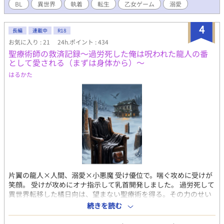
で… あれ？この紋様、ヒロインのものじゃなかったっけ？ 大帝国
BL
異世界
執着
転生
乙女ゲーム
溺愛
の神の子と呼ばれたこの世で唯一精霊の加護により魔法が使える
冷淡(溺愛)騎士団長×悪魔の子と嫌われているが、生きるために
4
必死な転生少年とのエロラブバトル。 「……(可愛い可愛い)」
長編
連載中
R18
「無表情で来ないでよ！怖い怖い！！」 脇CPはありません。 メ
お気に入り : 21
24h.ポイント : 434
イン中心で話が進みます。
聖療術師の救済記録〜過労死した俺は呪われた龍人の番
として愛される（まずは身体から）〜
はるかた
片翼の龍人×人間、溺愛×小悪魔 受け優位で。喘ぐ攻めに受けが
笑顔。 受けが攻めにオナ指示して乳首開発しました。 過労死して
異世界転移した橘日向は、望まない聖療術を得る。その力のせい
でヴァルキウスに治療をおこなうが、彼はそれをきっかけに番と
続きを読む
しての本能に狂い出す。冷静沈着だった英雄は、日向に向ける本
能による執着と恋心から嫌われる不安に揺れる。 ハッピーエンド