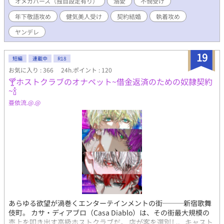
オメガバース（独自設定有り）
溺愛
不憫受け
化要素あり（狼、人狼、人間）。 ※今後攻め×受けで主従プレイ
年下敬語攻め
健気美人受け
契約結婚
執着攻め
（SMプレイ）も含まれそう。 【あらすじ】 「私と一週間の〝恋
人契約〟を結んでください。」 オメガ男性、27歳のユンファ（受
ヤンデレ
け）は「性奴隷契約」を交わしたケグリが経営する店で日夜働
き、身も心も性奴隷として調教されながら陵辱され、もてあそば
19
れる悲惨な日々を送っていた。 そんなある日、盲目だろう謎の美
短編
連載中
R18
青年――ソンジュ（攻め）――がケグリの経営するカフェへ訪
お気に入り : 366
24h.ポイント : 120
れ、ユンファはその美青年から謎の多い「取材」を受けることに
🍸ホストクラブのオナペット~借金返済のための奴隷契約
なる。 またその内にその美青年は、なんと名家九条ヲク家の子息
~🍾
にして次期当主の「九条・ヲク・ソンジュ」であることが判明し
亜依流.@.@
たが、そうした高い身分にありながらソンジュは性奴隷のユンフ
ァに「恋人契約」を持ちかけ、二人はその「契約」を結ぶ。 そし
て二人はソンジュの高級マンションへ――ユンファは下等な性奴
隷として虐げられていたところから一変、執事付きの驚くほど豪
華なそこで一週間ソンジュの「契約上の恋人」として過ごすこと
になるが、どうもソンジュは「契約」とは名ばかりに、ユンファ
のことを本当に、狂気的なまでに愛しているようで……。 ユンフ
ァは幾度もソンジュに結婚を迫られ、そしてユンファもソンジュ
の神のような慈愛と、悪魔のような狂愛に翻弄されつつも、その
謎の多い美青年に強く惹かれてゆくが…――。 「僕は、貴方とは
結婚出来ません――。」 【2026年3月より始まった新制度『未管
あらゆる欲望が渦巻くエンターテインメントの街───新宿歌舞
理著作物裁定制度』における意思表示（念のため）】 非営利・営
伎町。 カサ・ディアブロ（Casa Diablo）は、その街最大規模の
利を問わず、当作をふくむ当方全作品においてイラスト・作中内
売上を叩き出す高級ホストクラブだ。 店が客を選別し、キャスト