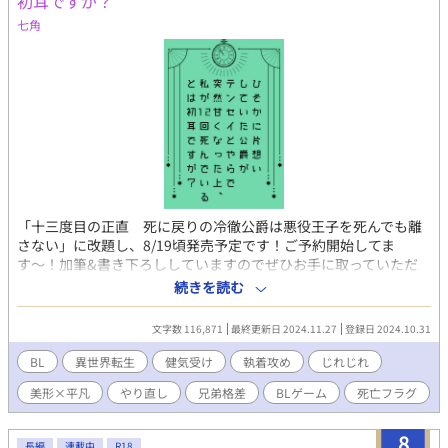
初耳ですが？
七角
「十三度目の正直 死に戻りの冷徹公爵は悪役王子を死んでも離
さない」に改題し、8/19頃発売予定です！ご予約開始してま
す〜！加筆&書き下ろししていますのでぜひお手に取っていただ
けたら嬉しいです。 第12回BL大賞奨励賞をいただきました♡ 第
続きを読む
二王子のユーリィは、美しい兄と違って国を統べる使命もなく、
兄の婚約者・エドゥアルド公爵に十年間叶わぬ片想いをしてい
文字数 116,871
最終更新日 2024.11.27
登録日 2024.10.31
る。 その公爵が今日、亡くなった。と思いきや、禁忌の蘇生魔法
で悪魔的な美貌を復活させた上、ユーリィを抱き締め、「君は一
BL
異世界転生
健気受け
執着攻め
じれじれ
年以内に死ぬが、私が守る」と囁いてー？ 十二個もあるユーリィ
美形×平凡
やり直し
兄弟格差
BLゲーム
死亡フラグ
の「死亡ふらぐ」を壊していく中で、この世界が「びいえるげえ
む」の舞台であり、公爵は「テンセイシャ」だと判明していく。
転生者と登場人物ゆえのすれ違い、ゲームで割り振られた役割と
8
長編
連載中
R18