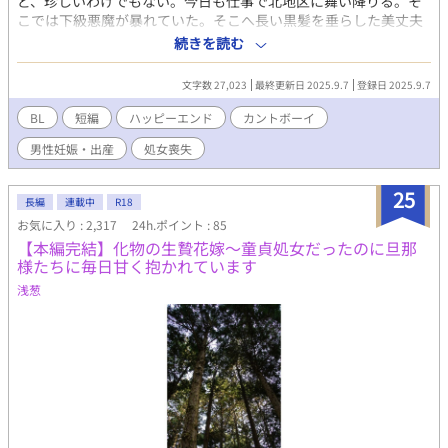
ど、珍しいわけでもない。今日も仕事で北地区に舞い降りる。そ
す！ エイダンとセルジュのスピンオフ「のんびり屋の熊獣人は、
こでは下級悪魔が暴れていた。そこへ長い黒髪を垂らした美丈夫
ツンデレ猫獣人を可愛がりたくてしょうがない」もよろしくお願
が踏み込む。一撃で屠った男は上級悪魔だろう。悪魔はラプラス
続きを読む
いします。 11/27 スピンオフ完結しました！ 11/30本編完結済
と名乗った。それから何度も遭遇するようになり、僕はラプラス
み、番外編を投稿中！ 2024/2/11第四章開始しました。
さんに恋をする。ある日、下級悪魔が起こした事件により、僕と
2024/2/13書籍発行となりました！
文字数 27,023
最終更新日 2025.9.7
登録日 2025.9.7
ラプラスさんはセックスする。それは最上の快楽だった。※ムー
ンライトノベルズさんにも公開しています。
BL
短編
ハッピーエンド
カントボーイ
男性妊娠・出産
処女喪失
25
長編
連載中
R18
お気に入り : 2,317
24h.ポイント : 85
【本編完結】化物の生贄花嫁～童貞処女だったのに旦那
様たちに毎日甘く抱かれています
浅葱