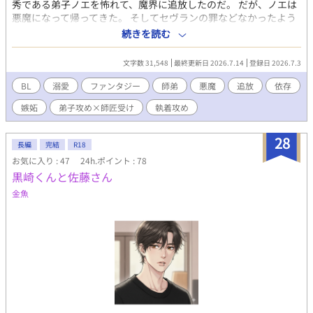
秀である弟子ノエを怖れて、魔界に追放したのだ。 だが、ノエは
悪魔になって帰ってきた。 そしてセヴランの罪などなかったよう
に、再び弟子として振舞い始めたのだ。 「先生、今度は捨てない
続きを読む
でくださいね」 時を同じくして、セヴランの魔力が不安定になり
始める。 原因の追究もままならないまま、セヴランはノエに依存
文字数 31,548
最終更新日 2026.7.14
登録日 2026.7.3
し始めた。 「大丈夫、私が先生を守ってあげますよ」 「馬鹿にし
やがって！」 魔力を補給するため、必要となるのは口付け、そし
BL
溺愛
ファンタジー
師弟
悪魔
追放
依存
て――。 普段は傲慢なのに慣れない行為に戸惑うセヴラン。 執着
嫉妬
弟子攻め×師匠受け
執着攻め
と愛情を隠そうともしないノエ。 『執着溺愛弟子×傲慢師匠』 逃
げ場のない依存関係から始まる、歳の差師弟BL。 追放したら執着
を拗らせて帰ってきた最強弟子に、人生を握られた天才魔術師の
28
長編
完結
R18
お話。 ※他サイトさんにも投稿します
お気に入り : 47
24h.ポイント : 78
黒崎くんと佐藤さん
金魚