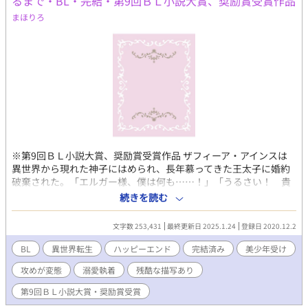
るまで・BL・完結・第9回ＢＬ小説大賞、奨励賞受賞作品
まほりろ
※第9回ＢＬ小説大賞、奨励賞受賞作品 ザフィーア・アインスは
異世界から現れた神子にはめられ、長年慕ってきた王太子に婚約
破棄された。「エルガー様、僕は何も……！」「うるさい！ 貴
様の声など聞きたくない！ 耳障りだ！」ザフィーアは弁明しよ
続きを読む
うとするが、王太子は聞く耳を持たない。 アインス公爵は牢屋に
入れられたザフィーアを「アインス公爵家の恥さらしが！」と罵
文字数 253,431
最終更新日 2025.1.24
登録日 2020.12.2
り頬を叩く。 婚約者に裏切られ、親に見捨てられたザフィーア
は、神子を害した悪人として国境近くの教会に幽閉されることに
BL
異世界転生
ハッピーエンド
完結済み
美少年受け
なる。 恵みの雨を降らせ民の信仰を集める神子、その神子を害し
攻めが変態
溺愛執着
残酷な描写あり
たザフィーアに民から浴びせられる言葉は冷たい。「死ね！ 悪
魔！」「くらえろくでなし！ 天誅！」「消えろ！」「くたば
第9回ＢＬ小説大賞・奨励賞受賞
れ！ 化け物！」民衆から石を投げられ、失意のままた王都をあ