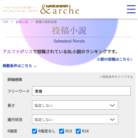
TOP
投稿小説
悪魔の検索結果
Submitted Novels
アルファポリス
で投稿されているBL小説のランキングです。
小説の投稿はこちら
掲載条件はこちら
×検索条件をクリアする
詳細検索
フリーワード
長さ
進行状況
R指定
R指定なし
R15
R18