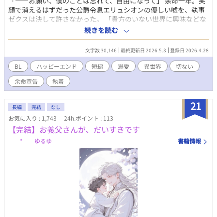
「――お願い、僕のことは忘れて、自由になって」 余命一年。笑
顔で消えるはずだった公爵令息エリュシオンの優しい嘘を、執事
ゼクスは決して許さなかった。 「貴方のいない世界に興味などな
い。私は、魂さえ悪魔に売ったのです」 あきらめたはずの春の陽
続きを読む
だまりで、一度は捨てたはずの明日を共に歩み直すために。 これ
は琥珀色の絆に結ばれた主従が織りなす、執愛と再生の物語 ⚠設
文字数 30,146
最終更新日 2026.5.3
登録日 2026.4.28
定緩いです。全15話 ⚠表紙はAI生成です
BL
ハッピーエンド
短編
溺愛
異世界
切ない
余命宣告
執着
21
長編
完結
なし
お気に入り : 1,743
24h.ポイント : 113
【完結】お義父さんが、だいすきです
* ゆるゆ
書籍情報