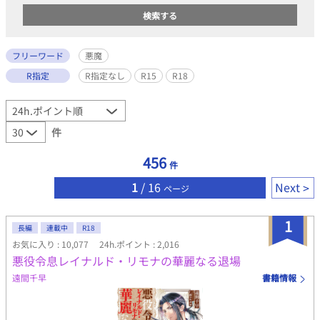
フリーワード
悪魔
R指定
R指定なし
R15
R18
件
456
件
1
/ 16
Next
ページ
1
長編
連載中
R18
お気に入り : 10,077
24h.ポイント : 2,016
悪役令息レイナルド・リモナの華麗なる退場
遠間千早
書籍情報