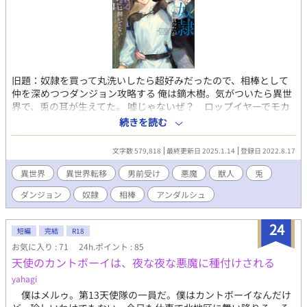
旧題：奴隷を買って丸洗いしたら超好みだったので、相棒として
仲を深めつつダンジョン攻略する 俺は鏑木樹。気がついたら異世
界で、兎の耳が生えてた。 嘘じゃないぜ？ ロップイヤーでモカ
ブラウンの、ラブリーキュートな耳が生えてるだろ？ ほら。 い
続きを読む
や、まいったな。帰れんのかこれ。 とりあえず、所持品売って奴
隷でも買うか。 買った悪魔奴隷のカイルに契約を持ちかけ、ダン
文字数 579,818
最終更新日 2025.1.14
登録日 2022.8.17
ジョン探索の相棒として護衛してもらうことに。 最初は樹の魔力
ほしさに契約したカイルだが、共に過ごすうちに独占欲全開にな
異世界
異世界転移
男前受け
悪魔
獣人
兎
っていく。 「コイツは俺のだ。他の誰にもやらねえ」 カイルの顔
ダンジョン
奴隷
相棒
アンダルシュ
が超絶タイプな樹は、思わせぶりで色気たっぷりのカイルに、だ
んだん翻弄されていく…… みたいな話です。戦闘あり、陰謀あり
の世界をかっこよく切り抜けながら、仲を深めていく二人を書い
24
短編
完結
R18
ていきたい(初心表明) R15くらい→☆ R18→★マークを見出しに
お気に入り : 71
24h.ポイント : 85
つけます。 2023 8/27 BL4位ありがとうございます♪ 10/7 一章完
天使のカントボーイは、夜な夜な悪魔に種付けされる
結しました！ 二章も続けて連載します！ 11/8スピンオフ作品
「新婚約者は苦手な狼獣人！？ 〜婚約破棄をがんばりたいの
yahagi
に、溺愛してきて絆されそうです」も、本編と時系列をあわせて
僕はメルゥ。第13天使隊の一員だ。僕はカントボーイなんだけ
同時連載中です。 対抗戦付近のクインシー視点がたっぷり読めま