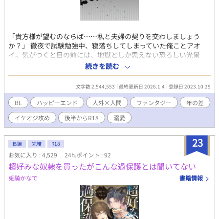
「貴方様が望むのならば……私と夫婦の契りを交わしましょう
か？」 徹夜で試験勉強中、寝落ちしてしまっていた俺ことアオ
イ。気がつくと目の前には、地獄としか思えない恐ろしい光景
が。戸惑う俺に、優しく声をかけてくれたのは、黒い執事服を纏
続きを読む
った紳士だった。 え、ホントに地獄？ しかも、俺、死んじゃっ
たの？ 突然の事態に、不安と恐怖で泣き叫んでいた俺の背を撫
文字数 2,544,553
最終更新日 2026.1.4
登録日 2023.10.29
で、落ち着かせてくれた紳士ことバアルさん。涙やら何やらでぐ
ちゃぐちゃになった頬まで、ハンカチで拭ってくれた。本人曰
BL
ハッピーエンド
人外×人間
ファンタジー
年の差
く、悪魔とのことだが、スゴく親切な方としか思えない。 たとえ
イケオジ攻め
後半からR18
溺愛
彼の額から触覚が生えていようが、背中から半透明な羽が生えて
いようが、そんなのは些細な問題だ。だって顔は、全体の八割く
らいは人間だから！ 四、五十代くらいの真っ白な髭とオールバ
23
長編
完結
R18
ックが似合っている、渋めのカッコいいオジ様なんだから！！ 見
お気に入り : 4,529
24h.ポイント : 92
知らぬ世界で一人ぼっちになった俺に突然出来た、カッコよくて
超好みな奴隷を買ったがこんな過保護とは聞いてない
頼もしいお世話係兼同居人……のハズが。あれよあれよと恋人を
すっ飛ばして夫婦の契り？ 更には、その先も？ キスもまだな
兎騎かなで
書籍情報
のに、エッチなのはいけないと思います！ 【後半のお話に、一部
性的な描写を含むものがあります。R18指定のお話にはタイトル
に★を付けます。】