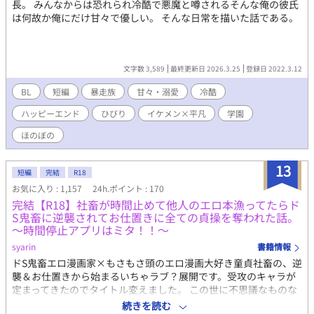
長。 みんなからは恐れられ冷酷で悪魔と噂されるそんな俺の彼氏
は何故か俺にだけ甘々で優しい。 そんな日常を描いた話である。
文字数 3,589
最終更新日 2026.3.25
登録日 2022.3.12
BL
短編
暴走族
甘々・溺愛
冷酷
ハッピーエンド
ひびり
イケメン×平凡
学園
ほのぼの
13
短編
完結
R18
お気に入り : 1,157
24h.ポイント : 170
完結【R18】社畜が時間止めて他人のエロ本漁ってたらド
S鬼畜に逆襲されてお仕置きに全ての貞操を奪われた話。
～時間停止アプリはミタ！！～
syarin
書籍情報
ドS鬼畜エロ漫画家×もさもさ頭のエロ漫画大好き童貞社畜の、逆
襲＆お仕置きから始まるいちゃラブ？展開です。受攻のキャラが
定まってきたのでタイトル変えました。 この世に不思議なものな
ど何もない。幽霊も妖怪も、悪魔もちゃぁんと居る。ランプの魔
続きを読む