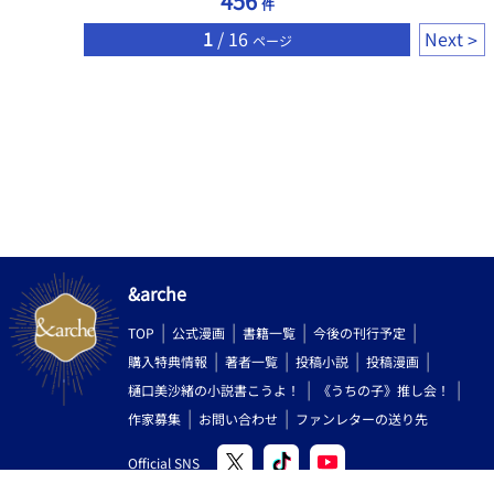
456
件
るまでは再契約にも乗り気だった。 ユダの正体を知った際、挨拶
がてらユダに襲われる。 その結果、『体の相性がいい』という事
1
/ 16
Next
ページ
実を知られてしまい面白がったユダは開発を始めた。 24時間365
日、使い魔であるはずのユダに振り回され快楽を注ぎ込まれてい
る。 pixiv・アルファポリスで活動しています。 双方とも随時更
新・投稿予定。 ――【注意書き】―― ※この作品は以下の要素が
含まれます※ 〇全体を通して〇 ♡喘ぎ・調教・開発・焦らし・連
続絶頂・中出し 〇話によっては〇 フェラ・イラマ・結腸責め 〇微
量にある〇 濁点喘ぎ・淫語 ※この作品は現実での未成年者への性
的搾取を容認するものではありません。
&arche
TOP
公式漫画
書籍一覧
今後の刊行予定
購入特典情報
著者一覧
投稿小説
投稿漫画
樋口美沙緒の小説書こうよ！
《うちの子》推し会！
作家募集
お問い合わせ
ファンレターの送り先
Official SNS