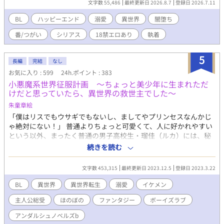
文字数 55,486
最終更新日 2026.8.7
登録日 2026.7.11
予定です。シリアスの予定がシリアスになりません。 日向→過労
死して異世界転移。やさぐれが回復傾向。異性との経験過多。小
BL
ハッピーエンド
溺愛
異世界
闇堕ち
悪魔受け？ ヴァルキウス→銀髪紅目龍人。オペ後無事に片翼
番/つがい
シリアス
18禁エロあり
執着
（右）。番の本能（犯したい監禁したい私の物）、を理性で押さ
えつける。が、日向がかわいくてギリギリ。攻め。攻めなのに、
番に翻弄されて喘ぐ。乳首開発された。 ゼブール→常識人のおじ
5
長編
完結
なし
いちゃん。 ルシウス→ヴァルキウスの弟。陛下。兄馬鹿。 （※ハ
お気に入り : 599
24h.ポイント : 383
ッピーエンド予定） ※は軽いえち注意 不定期更新です。シリアス
小悪魔系世界征服計画 ～ちょっと美少年に生まれただ
のはずでした。 1話1000文字位で進みます。 なろうムーンでも同
けだと思っていたら、異世界の救世主でした～
じの書いています。なろうのほうが更新早いです。
朱童章絵
「僕はリスでもウサギでもないし、ましてやプリンセスなんかじ
ゃ絶対にない！」 普通よりちょっと可愛くて、人に好かれやすい
という以外、まったく普通の男子高校生・瑠佳（ルカ）には、秘
密がある。小さな頃からずっと、別な世界で日々を送り、成長し
続きを読む
ていく夢を見続けているのだ。 史上最強の呼び声も高い、大魔法
使いである祖母・ベリンダ。 その弟子であり、物腰柔らか、ルカ
文字数 453,315
最終更新日 2023.12.5
登録日 2023.3.22
のトラウマを刺激しまくる、超絶美形・ユージーン。 外見も内面
も、強くて男らしくて頼りになる、寡黙で優しい、薬屋の跡取
BL
異世界
異世界転生
溺愛
イケメン
り・ジェイク。 いつも笑顔で温厚だけど、ルカ以外にまったく価
主人公総受
ほのぼの
ファンタジー
ボーイズラブ
値を見出さない、ヤンデレ系神父・ネイト。 領主の息子なのに気
さくで誠実、親友のイケメン貴公子・フィンレー。 彼らの過剰な
アンダルシュノベルズb
スキンシップに狼狽えながらも、ルカは日々を楽しく過ごしてい