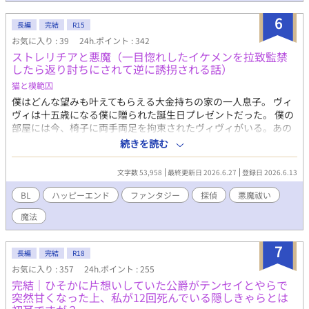
たが、ある時を境に、現実世界での急激な体力の衰えを感じ始め
6
る。夢から覚めるたびに強まる倦怠感に加えて、祖母や仲間達の
長編
完結
R15
言動にも不可解な点が。更には魔王の復活も重なって、瑠佳は次
お気に入り : 39
24h.ポイント : 342
第に世界全体に疑問を感じるようになっていく。 やがて現実の自
ストレリチアと悪魔（一目惚れしたイケメンを拉致監禁
分の不調の原因が夢にあるのではないかと考えた瑠佳は、「夢の
したら返り討ちにされて逆に誘拐される話）
世界」そのものを否定するようになるが――。 無自覚小悪魔ちゃ
猫と模範囚
ん、総受系愛され主人公による、保護者同伴RPG（？）。 （この
作品は、小説家になろう、カクヨムにも掲載しています）
僕はどんな望みも叶えてもらえる大金持ちの家の一人息子。 ヴィ
ヴィは十五歳になる僕に贈られた誕生日プレゼントだった。 僕の
部屋には今、椅子に両手両足を拘束されたヴィヴィがいる。あの
美しい青年が。僕だけのものになった本物のヴィヴィが！ ……
続きを読む
と、思いきや、危険な本性をあらわしたヴィヴィにあっさり逆転
され、僕は逆に誘拐されてしまう。 ヴィヴィを取り巻く世界はな
文字数 53,958
最終更新日 2026.6.27
登録日 2026.6.13
にもかもイカれているけど、なぜか僕はますます彼に惹かれてい
く。 ヴィヴィとの出会いが、僕の砂糖菓子みたいに甘くて単調だ
BL
ハッピーエンド
ファンタジー
探偵
悪魔祓い
った人生を大きく変えることになる。 ヴィヴィの正体、僕の屋敷
魔法
に潜り込んだ彼の目的、そして僕の呪われた運命。何も知らない
子供でいられた最後の日々。 自堕落で無軌道な私立探偵ヴィヴィ
と、甘ったれたクソガキの鮮やかな出会いと別れ。 【完結保証】
7
長編
完結
R18
全21話
お気に入り : 357
24h.ポイント : 255
完結｜ひそかに片想いしていた公爵がテンセイとやらで
突然甘くなった上、私が12回死んでいる隠しきゃらとは