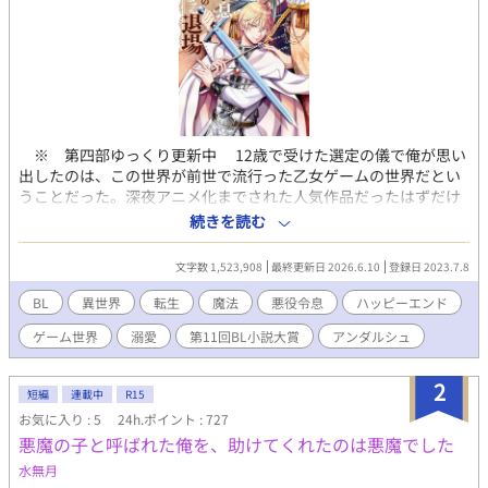
※ 第四部ゆっくり更新中 12歳で受けた選定の儀で俺が思い
出したのは、この世界が前世で流行った乙女ゲームの世界だとい
うことだった。深夜アニメ化までされた人気作品だったはずだけ
ど、よりによって俺はそのゲームの中でも悪役の公爵令息レイナ
続きを読む
ルド・リモナに生まれ変わってしまったのだ。 さらに最悪なこ
とに、俺はそのゲームの中身を全く知らない。乙女ゲームやった
文字数 1,523,908
最終更新日 2026.6.10
登録日 2023.7.8
ことなかったし、これから俺の周りで一体何が起こるのか全然わ
からないんですけど……。 内容は知らなくとも、一時期SNSで
BL
異世界
転生
魔法
悪役令息
ハッピーエンド
トレンド入りして流れてきた不穏なワードは多少なりとも覚えて
ゲーム世界
溺愛
第11回BL小説大賞
アンダルシュ
いる。 「ダメナルド安定の裏切り」 「約束された末路」 っ
て……怖！ 俺何やらかすの！？ せっかく素敵なファンタジー
の世界なのに急に将来が怖い！ 俺は世界の平和と己の平穏のた
2
短編
連載中
R15
めに、公爵家の次男としてのほのぼの生活を手にするべく堅実に
お気に入り : 5
24h.ポイント : 727
生きようと固く決心した……はずだったのに気が付いたら同級生
悪魔の子と呼ばれた俺を、助けてくれたのは悪魔でした
の天才魔法使いの秘密をうっかり知ってしまうし、悪魔召喚を企
てる怪しい陰謀にすっかり巻き込まれてるんですけど？！ 無事
水無月
約束された末路まで一直線の予感！？ いやいや俺は退場させて