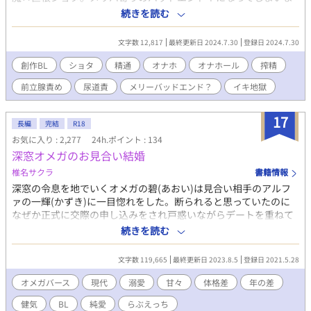
ばらく維持し、直しはナシの予定です。ご了承くださいませ。 本
した。閲覧ご注意ください。挿入なし。尿道責めあり。前立腺責
続きを読む
編は完結しましたが、おまけなど、たまに出します。よろしくお
めあり。エロのみ。
願いします。
文字数 12,817
最終更新日 2024.7.30
登録日 2024.7.30
創作BL
ショタ
精通
オナホ
オナホール
搾精
前立腺責め
尿道責
メリーバッドエンド？
イキ地獄
17
長編
完結
R18
お気に入り : 2,277
24h.ポイント : 134
深窓オメガのお見合い結婚
椎名サクラ
書籍情報
深窓の令息を地でいくオメガの碧(あおい)は見合い相手のアルフ
ァの一輝(かずき)に一目惚れをした。断られると思っていたのに
なぜか正式に交際の申し込みをされ戸惑いながらデートを重ねて
いく。紆余曲折のあるお付き合いをしながら結婚した二人だが、
続きを読む
碧があまりにも性的なことに無知すぎて、一輝を翻弄していきな
がら心も身体も結ばれていく話。 かつて遊び人だったアルファと
文字数 119,665
最終更新日 2023.8.5
登録日 2021.5.28
純粋培養無自覚小悪魔オメガのお見合い→新婚話となっておりま
す。 ※Rシーンには☆がついています ※オメガバース設定ですが
オメガバース
現代
溺愛
甘々
体格差
年の差
色々と作者都合で改ざんされております。 ※ラブラブ甘々予定で
健気
BL
純愛
らぶえっち
す。 ※ムーンライトノベルズと同時掲載となっております。