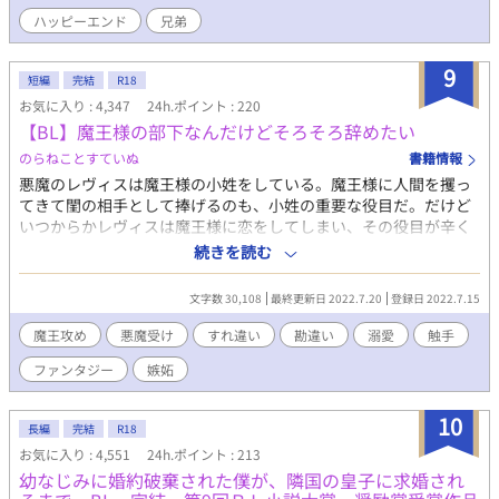
ハッピーエンド
兄弟
9
短編
完結
R18
お気に入り : 4,347
24h.ポイント : 220
【BL】魔王様の部下なんだけどそろそろ辞めたい
のらねことすていぬ
書籍情報
悪魔のレヴィスは魔王様の小姓をしている。魔王様に人間を攫っ
てきて閨の相手として捧げるのも、小姓の重要な役目だ。だけど
いつからかレヴィスは魔王様に恋をしてしまい、その役目が辛く
なってきてしまった。耐えられないと思ったある日、小姓を辞め
続きを読む
させてほしいと魔王様に言うけれど……？＜魔王×小姓の悪魔＞
文字数 30,108
最終更新日 2022.7.20
登録日 2022.7.15
魔王攻め
悪魔受け
すれ違い
勘違い
溺愛
触手
ファンタジー
嫉妬
10
長編
完結
R18
お気に入り : 4,551
24h.ポイント : 213
幼なじみに婚約破棄された僕が、隣国の皇子に求婚され