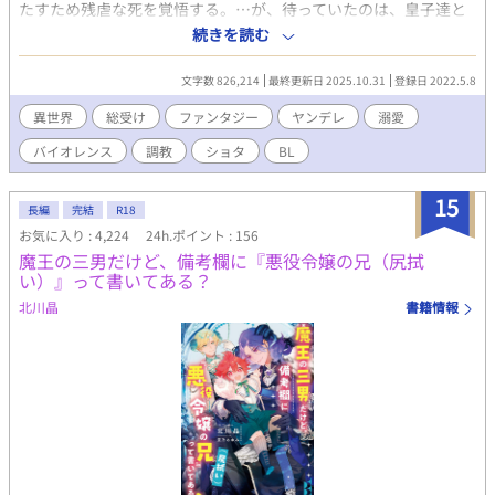
たすため残虐な死を覚悟する。…が、待っていたのは、皇子達と
の想像を絶する夫婦生活だった。 ※ヤンデレ、暴力的な性描写、
続きを読む
流血シーン、近親相姦を含みます。 ⬇以下(2025/10/31 08:10:30)
は、別紙 『ホストクラブ~借金返済のための奴隷契約~』 へ移行し
文字数 826,214
最終更新日 2025.10.31
登録日 2022.5.8
ました⬇ ☆番外編、ホストクラブを掲載中です☆ ※本編のストー
リーやせっていとは無関係です。悪魔皇子のイケニエを読んでい
異世界
総受け
ファンタジー
ヤンデレ
溺愛
ない方もお楽しみいただけます。 ✧• ────あらすじ────
バイオレンス
調教
ショタ
BL
•✧ あらゆる欲望が渦巻くエンターテインメントの街───新宿歌
舞伎町。 カサ・ディアブロ（Casa Diablo）は、その街最大規模
の売上を叩き出す高級ホストクラブだ。 店が客を選別し、キャス
15
長編
完結
R18
トが相手をするのにふさわしい身なりかを見定める。 そんな、ほ
お気に入り : 4,224
24h.ポイント : 156
かとは一線を画した舞台の中で、ミチルは今日も担当ホストのハ
魔王の三男だけど、備考欄に『悪役令嬢の兄（尻拭
ルキを待ちわびていた。 裕福だが複雑な環境の家庭に産まれ、対
い）』って書いてある？
人恐怖症により人生の大半を孤独に過していたミチル。３年前の
ある日、ハルキに救われたことをきっかけに彼へ盲目的な熱を孕
北川晶
書籍情報
むようになる。一方、カサ・ディアブロＮｏ．１ホストのハルキ
はミチルを都合よく利用し、思い通り弄ぶことを楽しんでいた。
ホストに通いつめる生活は、思いがけぬ事態により崩壊する。売
掛金の返済に追われることになったミチルに、カサ・ディアブロ
代表取締役のダンから、ある提案が成されるが·····────。
他とは違うミチルを面白おかしく揶揄うＮｏ．3や、妙な関心を寄
せるＮｏ．2、ミチルを乱雑に扱いながらも、拘り嫉妬に狂うハル
キ。金、愛憎、欲望が渦巻く世界で、ミチルと彼らの向かう結末
とは。