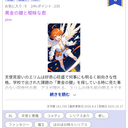
人格のギャップ、世界の強制力に知らず翻弄されるうち、ユーリ
お気に入り : 9
24h.ポイント : 235
ィは知る。自分が最悪の「カクシきゃら」だと。そして公爵の中
黄金の鍵と曖昧な君
の"創真"が、ユーリィを救うため十二回死んでまでやり直してい
ることを。 どんでん返しからの甘々ハピエンです。
pino
天使見習いのエリムは好奇心旺盛で何事にも明るく前向きな性
格。学校で出された課題の「黄金の鍵」を探している時に見た事
のない同世代の男、アスが現れる。 エリムの持ち前の明るさです
ぐに仲良くなるが、アスは他の天使達とは違って少し変わってい
続きを読む
た。そんな二人は共に過ごす内に心を許せる相手として、いつし
か惹かれ合う仲になる。 だけどアスにはエリムには言えない秘密
文字数 181,700
最終更新日 2026.8.6
登録日 2025.10.17
があった。 天界と魔界のいざこざファンタジー。 天使だろうと悪
魔だろうと楽しく遊べればみんな友達！ 悪魔×天使 内気×陽気 暴
BL
天使と悪魔
コメディ
シリアスあり
癒し
力性的描写あり。 初めの方は無いですが、後半から出て来ます。
ファンタジー
魔王
ほのぼの時々シリアス