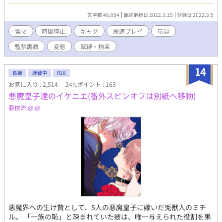
人も昔は居た。 最近の流行りはコレ、時間停止アプリだ。君も知
ってるだろ？ 時間停止アプリに姿を変えた魔人(疲れたアラサー女
文字数 48,054
最終更新日 2022.3.15
登録日 2022.3.5
に早く会いに行きたい)目線で語る時間停止系BＬです(o゜◇゜)ゝ
ギャグです。時間停止の使い方も色々おかしいです。エロは相変
電マ
時間停止
ギャグ
尿道プレイ
玩具
わらずオモチャが多めです。今回攻がエロ漫画家なんで淫語とか
監禁調教
変態
緊縛・拘束
いつもよりキツめです。一人称が五月蝿いです。 それでも良い人
だけどーぞ。(*´ｪ｀*)楽しんで頂ければ幸いです。 おお！ホトラ
ン88→79→46→40→36→32位、 お気に入り200！ありがとうご
14
長編
連載中
R18
ざいます*｡･+(人*´∀`)+･｡*
お気に入り : 2,514
24h.ポイント : 163
悪魔皇子達のイケニエ(番外スピンオフは別紙へ移動)
亜依流.@.@
悪魔界への生け贄として、5人の悪魔皇子に嫁いだ兎獣人のミチ
ル。 「一族の恥」と疎まれていた彼は、唯一与えられた役割を果