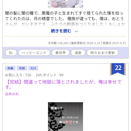
闇の髪に闇の瞳で、悪魔の子と生まれてすぐ捨てられた僕を拾っ
てくれたのは、月の精霊でした。 種族が違っても、僕は、おとう
さんが、だいすきです。 ふたりの動画をつくりました！ もしよか
ったら、プロフのwebサイトからどうぞです！ 表紙や動画にはAI
続きを読む
を使っていますが、小説にはAIを使っておりません 皆さまの応援
のおかげで『もふもふ獣人に転生したら、最愛の推しに溺愛され
文字数 138,282
最終更新日 2026.5.10
登録日 2025.9.21
ています』書籍化、心から、ありがとうございます！
BL
ハッピーエンド
異世界
溺愛
時々おまけ更新
22
長編
完結
R18
お気に入り : 750
24h.ポイント : 99
【完結】間違って地獄に落とされましたが、俺は幸せで
す。
白井のわ