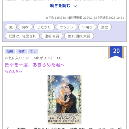
文章はもちろん、表紙絵やあらすじ等ふくむ作品の一切の無断利
が相手をするのにふさわしい身なりかを見定める。 そんな、ほか
続きを読む
用を禁じます（AI学習等含む）。
とは一線を画した舞台の中で、ミチルは今日も担当ホストのハル
キを待ちわびていた。 裕福だが複雑な環境の家庭に産まれ、対人
文字数 135,548
最終更新日 2026.3.28
登録日 2025.10.31
恐怖症により人生の大半を孤独に過していたミチル。３年前のあ
る日、ハルキに救われたことをきっかけに彼へ盲目的な熱を孕む
BL
調教
ふたなり
ヤンデレ
♡喘ぎ
溺愛
ようになる。一方、カサ・ディアブロＮｏ．１ホストのハルキは
総受け、総愛され
濃密BL賞
第13回BL大賞
ミチルを都合よく利用し、思い通り弄ぶことを楽しんでいた。 ホ
ストに通いつめる生活は、思いがけぬ事態により崩壊する。売掛
金の返済に追われることになったミチルに、カサ・ディアブロ代
20
短編
完結
なし
表取締役のダンから、ある提案が成されるが·····────。 他
お気に入り : 32
24h.ポイント : 113
とは違うミチルを面白おかしく揶揄うＮｏ．3や、妙な関心を寄せ
四季を一度、あきらめた君へ
るＮｏ．2、ミチルを乱雑に扱いながらも、拘り嫉妬に狂うハル
キ。金、愛憎、欲望が渦巻く世界で、ミチルと彼らの向かう結末
もめんちゃ
とは。 ⚠️注意⚠️ 性的暴力.輪姦.監禁.流血を含みます。 ✧•
───────── •✧ 🍸ホストクラブ~借金返済のための奴隷契
約~🍾は、 悪魔皇子達のイケニエ 番外編です。 物語や設定とは無
関係です。 悪魔皇子達のイケニエ 本編を読んでいない方でも 本編
とは別作品として全く問題なくお楽しみいただけます。