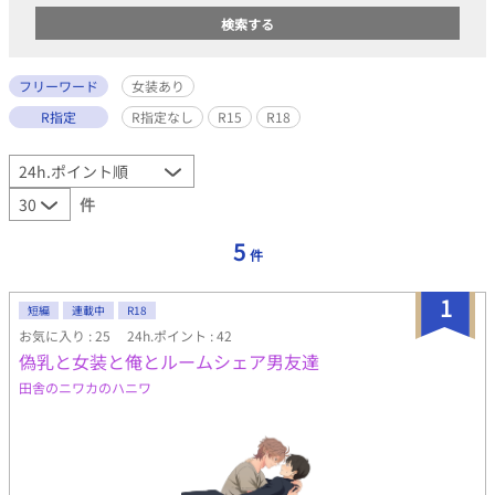
フリーワード
女装あり
R指定
R指定なし
R15
R18
件
5
件
1
短編
連載中
R18
お気に入り : 25
24h.ポイント : 42
偽乳と女装と俺とルームシェア男友達
田舎のニワカのハニワ