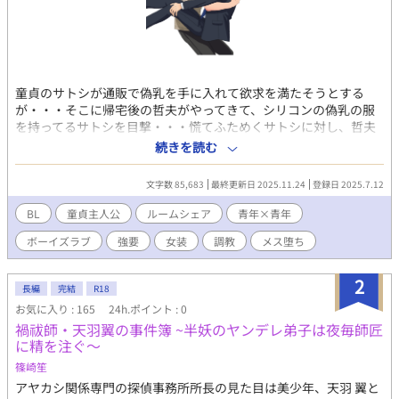
童貞のサトシが通販で偽乳を手に入れて欲求を満たそうとする
が・・・そこに帰宅後の哲夫がやってきて、シリコンの偽乳の服
を持ってるサトシを目撃・・・慌てふためくサトシに対し、哲夫
はその光景をサトシの弱みとして握ることに・・・ ※女装あり
続きを読む
※bl ※強要シーンあり ※偽乳あり
文字数 85,683
最終更新日 2025.11.24
登録日 2025.7.12
BL
童貞主人公
ルームシェア
青年×青年
ボーイズラブ
強要
女装
調教
メス堕ち
2
長編
完結
R18
お気に入り : 165
24h.ポイント : 0
禍祓師・天羽翼の事件簿 ~半妖のヤンデレ弟子は夜毎師匠
に精を注ぐ～
篠崎笙
アヤカシ関係専門の探偵事務所所長の見た目は美少年、天羽 翼と