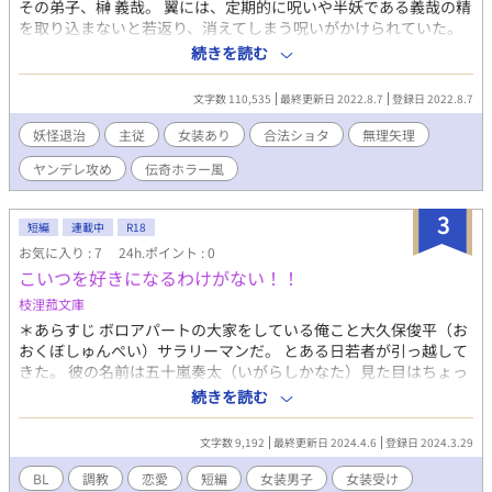
その弟子、榊 義哉。 翼には、定期的に呪いや半妖である義哉の精
を取り込まないと若返り、消えてしまう呪いがかけられていた。
義哉の弟子であるオスカーらと事件を解決しながら呪いの手がか
続きを読む
りを探っていくが……。 ※暈した地名など出たりしますがフ
ィクションです。あくまでもモデルです。 ※登場人物の宗教観
文字数 110,535
最終更新日 2022.8.7
登録日 2022.8.7
が極端ですがあくまでもキャラの個人的な主観です。
妖怪退治
主従
女装あり
合法ショタ
無理矢理
ヤンデレ攻め
伝奇ホラー風
3
短編
連載中
R18
お気に入り : 7
24h.ポイント : 0
こいつを好きになるわけがない！！
枝浬菰文庫
＊あらすじ ボロアパートの大家をしている俺こと大久保俊平（お
おくぼしゅんぺい）サラリーマンだ。 とある日若者が引っ越して
きた。 彼の名前は五十嵐奏太（いがらしかなた）見た目はちょっ
とヤンチャっぽく見えるんだけど俺が行く先々に彼は現われる、
続きを読む
そしてたまに聞こえる隣の部屋からのエロい声、俺は壁に耳をつ
けてしまいその迷惑音を聞く。 絶対に男を好きになるなんて思い
文字数 9,192
最終更新日 2024.4.6
登録日 2024.3.29
もしなかったのに……。 続きは本編にて………… ※タイトル変更
しましたが内容は同じです！ -------------*-----------------------*-------
BL
調教
恋愛
短編
女装男子
女装受け