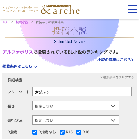
TOP
投稿小説
女装ありの検索結果
Submitted Novels
アルファポリス
で投稿されているBL小説のランキングです。
小説の投稿はこちら
掲載条件はこちら
×検索条件をクリアする
詳細検索
フリーワード
長さ
進行状況
R指定
R指定なし
R15
R18