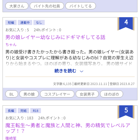
----------------------*--------------------*---------- ★作品を書こうと思
大家さん
バイト先の社員
バイトしてる
ったきっかけ さらっと書く予定なので多分短編、短編といいつつ
50ページはいくかもしれない、わからない。 好きかも、続きが気
になるかもと思ったら【お気に入り】一票をお願いします。 ※性
4
短編
連載中
なし
描写多く含みます。 ※文章の無断転載禁止。 ※女装あり ※さらっ
お気に入り : 5
24h.ポイント : 0
と書く予定
男の娘レイヤー幼なじみにドギマギしてる話
ちゃん
男の娘受け書きたかったから書き殴った。男の娘レイヤー(女装あ
り)と女装やコスプレに理解がある幼なじみのbl？自覚の芽生え辺
りから始まるやつ。ほのぼの寄り、女装描写あり。 男の娘サイド
の話含めて続きはまた書くかも、です。地雷注意。 雑な設定 田中
続きを読む
柚季 高校生。身長170cm。中肉中背。まあまあな二次元オタク。
ノンケ寄りだったけど幼なじみ(男の娘)が秘かに気になってた矢
文字数 6,135
最終更新日 2023.11.11
登録日 2023.8.27
先幼なじみが女装もするレイヤーバレ。この子も黒髪黒目、メガ
ネ。 佐藤うさぎ 高校生。身長161cm。色白細身で可愛い顔立ちを
BL
男の娘
コスプレイヤー
女装男子
ほのぼの
した男の娘。 レイヤーバレした側。おっとりしてるけど人付き合
いは慣れないと円滑に出来ない。ネット内弁慶なところもあるの
5
でツブッターとか柚季とかと喋る時の方がちょっと明るい。
長編
完結
R18
お気に入り : 183
24h.ポイント : 0
魔王転生～勇者と魔族と人間と神、男の精気でレベルア
ップ！？
篠崎笙