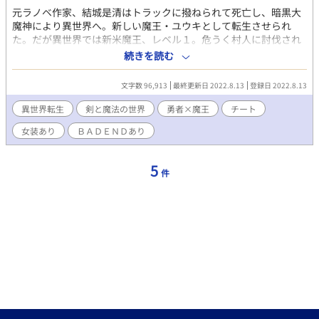
元ラノベ作家、結城是清はトラックに撥ねられて死亡し、暗黒大
魔神により異世界へ。新しい魔王・ユウキとして転生させられ
た。だが異世界では新米魔王、レベル１。危うく村人に討伐され
かかったところを勇者に助けられ、一目惚れされる。レベルアッ
続きを読む
プには男の精気が最適だった。魔神に世界征服を命じられ、魔界
に人間界、王様や公爵たちの精気を食いまくり、目指せ世界征
文字数 96,913
最終更新日 2022.8.13
登録日 2022.8.13
服！（でも処女）ユウキははたして世界を征服できるの
か……！？
異世界転生
剣と魔法の世界
勇者×魔王
チート
女装あり
ＢＡＤＥＮＤあり
5
件