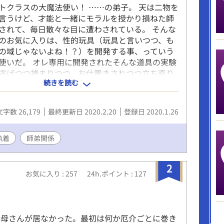
トクラスの大魔法使い！ ……の弟子。 天は二物を
言うけど、才能と一緒にモラルを授かり損ねた師
されて、毎日散々な目に遭わされている。 そんな
のお気に入りは、性的玩具（玩具と言いつつ、も
の域じゃないよね！？）を開発する事、っていう
使いだ。 オレ専用に開発されたそんな道具の実験
逃げつつ捕まりつつ、お仕置きされつつ立ち直り
続きを読む
か逃げ出してやる！と密かに企みながら必死に今
ている。 そんな毎日をちょっと抜粋した異世界BL
。 ＊＊＊＊＊＊＊＊＊＊＊＊＊＊＊＊＊＊＊ 人格
文字数 26,179
最終更新日 2020.2.20
登録日 2020.1.26
ート × ちょろい苦労人 誰得？と思うぐらい特殊
す。 メインはエロでスパイス程度にストーリー
やそれよりも少ないかもしれません。 軽いノリで
執着
師弟関係
で、中身もいつもよりアホっぽいです。ぜひお気
下さい。 ※一旦完結にしました。 ＊＊＊＊＊＊＊
2
＊＊＊＊＊＊ S彼/SM/玩具/カテーテル/調教/言
お気に入り : 257
24h.ポイント : 127
道責め/膀胱責め/小スカ なおこちらは、上記傾向や
まれます。 ご注意をお願いします。
母さんが居なかった。最初は何か厄介ごとに巻き