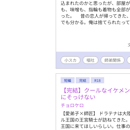
込まれたのかと思ったが、部屋
も、味噌も、指輪も着物も全部
った。 昔の恋人が帰ってきた
でも分かる。俺は捨てられたっ
小スカ
嘔吐
師弟関係
短編
完結
R18
【完結】クールなイケメ
にそっけない
チョロケロ
【愛弟子×師匠】 ドラテナは大
ル王国の王宮騎士が訪ねてきた
王国に来てほしいらしい。仕事