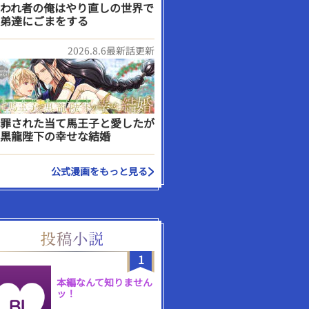
われ者の俺はやり直しの世界で
弟達にごまをする
2026.8.6最新話更新
罪された当て馬王子と愛したが
黒龍陛下の幸せな結婚
公式漫画をもっと見る
1
本編なんて知りません
ッ！