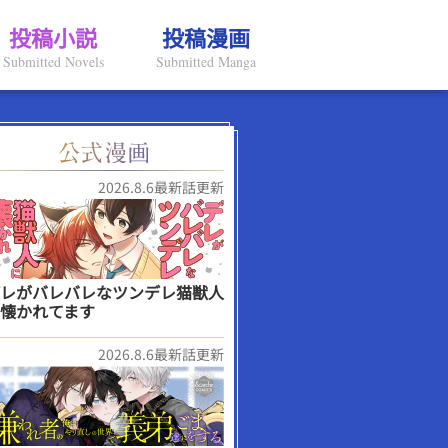
投稿小説
投稿漫画
Submitted Novels
Submitted Manga
2026.8.6最新話更新
レがバレバレなツンデレ猫獣人
懐かれてます
2026.8.6最新話更新