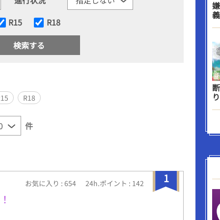
嫌
義
R15
R18
断
り
R15
R18
件
1
お気に入り : 654
24h.ポイント : 142
て！