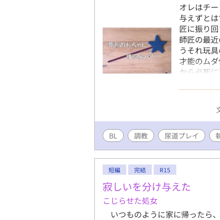
オレはチー
与えずとは
匠に振り回
師匠の最近
うそれ玩具
才能のムダ
から必死に
つつ。いつ
日を暮らし
のお話です
破綻系のチ
嗜好の塊で
BL
調教
尿道プレイ
（？）、い
書いてるの
軽にお読み
＊＊＊＊＊＊
短編
完結
R15
葉責め/尿
寂しいを分け与えた
プレイが含
こじらせた処女
いつものように家に帰ったら、