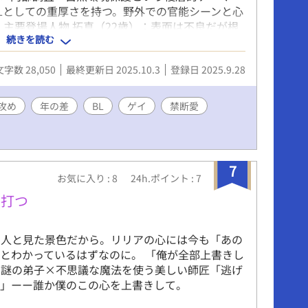
Lとしての重厚さを持つ。野外での官能シーンと心
 主要登場人物 拓真（22歳）：表面は不良だが根
続きを読む
部調査員として組織に潜入。家族を失った過去を背
園の主任研究員。優しく知識豊富な理想の師匠だ
文字数 28,050
最終更新日 2025.10.3
登録日 2025.9.28
。 ストーリー展開 新人研修として森林調査を始
物語は始まる。組織の腐敗調査という隠された任務
悩する拓真。告白を遮られ、疑念が芽生え、やがて
攻め
年の差
BL
ゲイ
禁断愛
る。最終的に真実が明かされ、二人の愛が再確認さ
できる要素 多様な野外エロシーン（洞窟・更衣
・古木の下）、师弟関係の禁断感、サスペンス要素
理的葛藤、社会派テーマによる読み応え、感動的な
7
セールスポイント 自然環境保護×BL×サスペンス
お気に入り : 8
24h.ポイント : 7
なる恋愛にとどまらず、社会問題に切り込む知的な
を打つ
た美しく多様な愛のシーン。裏切り者という立場に
者に響く品格ある文学性。
の人と見た景色だから。リリアの心には今も「あの
とわかっているはずなのに。 「俺が全部上書きし
た謎の弟子×不思議な魔法を使う美しい師匠「逃げ
？」ーー誰か僕のこの心を上書きして。