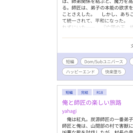
は、師弟関係を結ぶと、魔力を
る。師匠は、弟子の本能の欲求を
ことさえした。 しかし、あち
て統一されて、平和になった。
れずにいた―― 『亡国の王、
来た魔術師たちの設定を考えてた
の王、』を読んでなくても、だい
頭部分をムーンライトノベルズ
短編
Dom/Subユニバース
ハッピーエンド
快楽堕ち
短編
完結
R18
俺と師匠の楽しい旅路
yahagi
俺は紅丸。炭源師匠の一番弟子
師匠と俺は、山間部の村で害獣
凶悪な熊を討伐したが、村長の