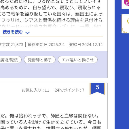
高めるためだけに、ＤｏｍとＳｕｂとしてプレイす
高めるために、自ら望んで、寝取り、寝取られる
こちで戦争を繰り返していた国々は、建国王によっ
 フゥリは、シアスと関係を続ける理由を見付けら
幼なじみＤｏｍと癒され再会ラブ』に、一瞬、出て
続きを読む
ら、楽しくなっちゃって、書いた話です。『亡国
じょうぶです。 えっちな話には、#付き。 冒
文字数 21,373
最終更新日 2025.2.4
登録日 2024.12.14
様に投稿しています
魔術/魔法
魔術師と弟子
すれ違いと拗らせ
5
お気に入り : 11
24h.ポイント : 7
だ。俺は拾われっ子で、師匠と血縁は関係ない。
に困っている人を助けて生計を立てている。今日も
息子に悪口を言われた。憤慨する俺だったが、師匠