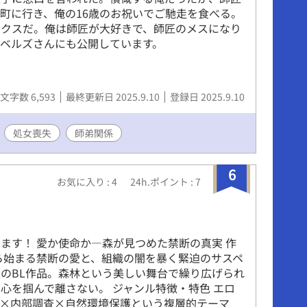
町に行き、俺の16歳のお祝いでご馳走を食べる。
ックスだ。俺は師匠が大好きで、師匠のメスになり
ベルズさんにも公開しています。
文字数 6,593
最終更新日 2025.9.10
登録日 2025.9.10
処女喪失
師弟関係
6
お気に入り : 4
24h.ポイント : 7
』
ます！ 愛か使命か―森が見つめた禁断の真実 作
ら始まる禁断の愛と、組織の闇を暴く緊迫のサスペ
のBL作品。森林という美しい舞台で繰り広げられ
心を掴んで離さない。 ジャンル特徴・特色 エロ
の×内部調査×自然環境保護という複層的テーマ