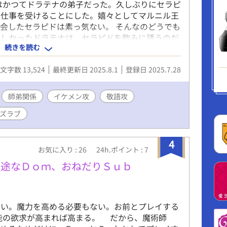
はかつてドラテナの弟子だった。久しぶりにセラピ
は仕事を受けることにした。嬉々としてマルニル王
会したセラピドは素っ気ない。 そんなのどうでも
嬉しかったドラテナは、セラピドを飲みに誘うのだ
続きを読む
様でも投稿しています。 宜しくお願いします。
文字数 13,524
最終更新日 2025.8.1
登録日 2025.7.28
師弟関係
イケメン攻
敬語攻
ズラブ
4
お気に入り : 26
24h.ポイント : 7
一途なＤｏｍ、おねだりＳｕｂ
いい。魔力を高める必要もない。お前とプレイする
能の欲求が高まれば高まる。 だから、魔術師