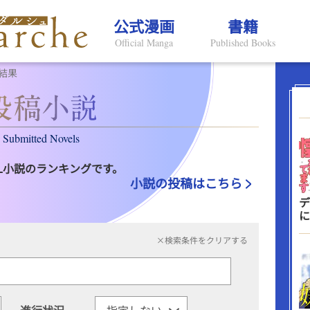
公式漫画
書籍
Official Manga
Published Books
結果
Submitted Novels
L小説のランキングです。
小説の投稿はこちら
デ
に
×検索条件をクリアする
進行状況