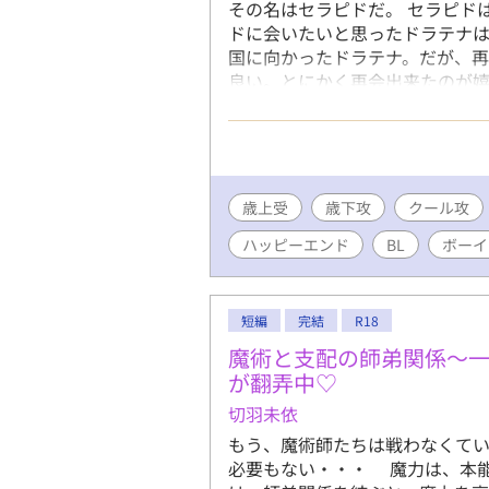
その名はセラピドだ。 セラピド
ドに会いたいと思ったドラテナ
国に向かったドラテナ。だが、再
良い。とにかく再会出来たのが
った。 ※ムーンライトノベルズ
歳上受
歳下攻
クール攻
ハッピーエンド
BL
ボーイ
短編
完結
R18
魔術と支配の師弟関係～
が翻弄中♡
切羽未依
もう、魔術師たちは戦わなくて
必要もない・・・ 魔力は、本