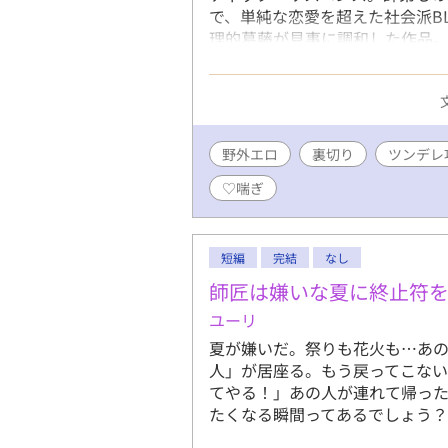
で、単純な恋愛を超えた社会派B
理的葛藤が見事に調和した作品。
は優しいツンデレ青年。実は内
負う。 慎司（35歳）：自然公
が、拓真の正体を知り深く傷つく
めた拓真と慎司の師弟関係から
と、慎司への真の愛情の間で苦
野外エロ
裏切り
ツンデレ
裏切り者としての正体が露見す
♡喘ぎ
れる感動的な結末。 読者が期待
室・テント・滝つぼ・観測小屋
による緊張感、使命と愛情の心
和解と真の愛の確認。 独自性・
短編
完結
なし
という革新的な組み合わせ。単
師匠は嫌いな夏に終止符
構成。森林という舞台を活かし
ユーリ
よる複雑な心理描写。大人の読
夏が嫌いだ。祭りも花火も…あ
人」が居座る。もう戻ってこない
てやる！」あの人が連れて帰っ
たくなる瞬間ってあるでしょう