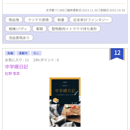
か。 その行動の裏に、隠された本当の理由とは――。 これ
は、ただ好きな人に✕‬されたいだけの物語。
文字数 77,888
最終更新日 2023.11.30
登録日 2023.10.30
━━━━━━━━━━━━━━━ 堅物筋肉×トラウマ持ち美形
生物兵器にされた青年達が、閉鎖的な環境下で互いを慈しみ合
吸血鬼
クソデカ感情
執着
近未来SFファンタジー
い、いつしか特別な関係になっていくお話。 前半と後半で視点
相棒/バディ
軍服
堅物筋肉×トラウマ持ち美形
主が変わります。 前半を出題編とするなら、後半が解答編。
BLみが出てくるのは後半からです(遅) ・近未来SFファンタジーBL
流血表現あり
・流血表現、軽度の性表現、鬱展開有り ・表紙は自作(アイビスペ
イント素材使用) 全35話。約7万5千字。
12
長編
連載中
なし
お気に入り : 11
24h.ポイント : 0
中学婿日記
紅野 雪菜