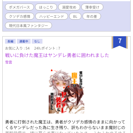
に疎い。 ※カクヨム、ノベプラに重複投稿始めました。
ポメガバース
ほっこり
溺愛攻め
薄幸受け
クソデカ感情
ハッピーエンド
BL
年の差
現代日本風ファンタジー
7
長編
連載中
なし
お気に入り : 54
24h.ポイント : 7
戦いに負けた魔王はヤンデレ勇者に囲われました
雪雲
勇者に打倒された魔王は、勇者がクソデカ感情のままに向かって
くるヤンデレだった為に生き残り、訳もわからないまま魔封じの