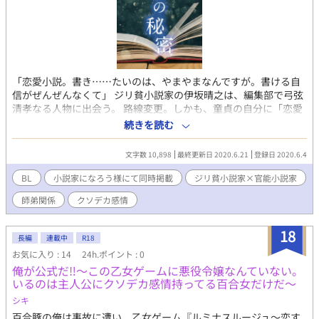
「恋愛小説。書き……たいのは、やまやまなんですが。書ける自
信がぜんぜんなくて」 ジリ貧小説家の伊坂晴之は、編集部で弓弦
清孝なる人物に出会う。 路線変更。しかも、童貞の自分に「恋愛
小説」を書けという担当の提案に逡巡する伊坂に、弓弦は「俺が
続きを読む
教えてやろうか。恋愛のなんたるかってやつ」と告げる。 しか
し、弓弦は実は官能小説家で――！？ 弓弦のはちゃめちゃな思考
文字数 10,898
最終更新日 2020.6.21
登録日 2020.6.4
と行動に巻き込まれながらも、伊坂はどうにか彼に食らいついて
いく。 そしてそれと共に明かされる弓弦の「秘密」とは―― 年上
BL
小説家になろう様にて同時掲載
ジリ貧小説家×官能小説家
×年下／ジリ貧小説家×売れっ子官能小説家の現代モノBLです。
師弟関係
クソデカ感情
エロは中盤と終盤で予定しています。 基本、週に1回の更新にな
る予定です。 ムーンライトノベルズにも同様の作品を投稿してい
ます。
18
長編
連載中
R18
お気に入り : 14
24h.ポイント : 0
俺が公式だ‼～この乙女ゲームに悪役令嬢なんていない。
いるのは主人公にクソデカ感情持ってる百合女だけだ～
シキ
百合豚の俺は事故に遭い、乙女ゲーム『ルミナスルージュ～恋す