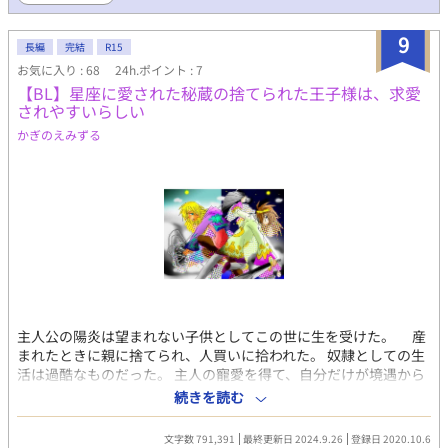
て投稿したいと思います。 この話自体はR-15で最後まで進んでい
きます。 ━━━━━━━━━━━━━━━ 登場人物たちの別視点
9
の話がいくつかあります。 黒の帳の話のタイトルをつけているの
長編
完結
R15
で、読む際の参考にしていただければと思います。 黒の帳とあま
お気に入り : 68
24h.ポイント : 7
り交わらない話は、個別のタイトルをつけています。
【BL】星座に愛された秘蔵の捨てられた王子様は、求愛
━━━━━━━━━━━━━━━ 〜注意〜 失恋する人物が何人か
されやすいらしい
居ます。 複数カプ、複数相手のカプが登場します。 主人公がかな
かぎのえみずる
り酷い目に遭います。 エンドが決まっていないので、タグがあや
ふやです。 恋愛感情以上のクソデカ感情表現があります。 総受け
との表記がありますが、一部振られます。
━━━━━━━━━━━━━━━ 追記 登場人物紹介載せました。
ネタバレにならない程度に書いてみましたが、どうでしょうか。
この小説自体初投稿な上、初めて書いたので死ぬほど読みづらい
と思います。 もっとここの紹介書いて！みたいなご意見をくださ
ると、改善に繋がるのでありがたいです。 イラスト載せました。
デジタルに手が出せず、モノクロですが、楽しんで頂けたらと思
います。 苦手な人は絶対見ないでください、自衛大事です！ 別視
点の人物の話を黒の帳に集合させました。 これで読みやすくなれ
主人公の陽炎は望まれない子供としてこの世に生を受けた。 産
ば…と思います。
まれたときに親に捨てられ、人買いに拾われた。 奴隷としての生
活は過酷なものだった。 主人の寵愛を得て、自分だけが境遇から
抜けださんとする奴隷同士の裏切り、嫉妬、欺瞞。 陽炎は親のこ
続きを読む
とを恨んではいない。 ――ただ、諦めていた。 あるとき、陽炎は
奉公先の客人に見初められる。 客人が大枚を払うというと、元の
文字数 791,391
最終更新日 2024.9.26
登録日 2020.10.6