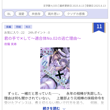
文字数 4,555
最終更新日 2025.8.13
登録日 2025.8.13
BL
溺愛
共依存
両片思い
クソデカ感情
11
長編
完結
R15
お気に入り : 22
24h.ポイント : 0
君の手で‪‪✕‬して～適合体No.02の逃亡理由～
夜薙 実寿
ずっと、一緒だと思っていた――。 永年の相棒が失踪した。
理由は何も聞かされていない。 上層部より元相棒の抹殺命令を
受けたアインスは、煮え切らない想いで行方を追う。 何故、友
を手に掛けねばならないのか。そして、友は何故姿を消したの
続きを読む