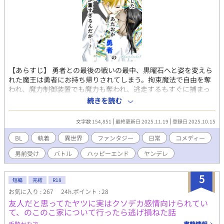
【あらすじ】 勇者との最後の戦いの最中、黒曜石へと姿を変えら
れた魔王は勇者にお持ち帰りされてしまう。拘束魔法で自由を奪
われ、魔力制御装置でも魔力も奪われ、逃走するもすぐに捕まっ
てしまい？ これは、勇者に気に入られたばかりに〝自由〟すらま
続きを読む
まならなくなった魔王と、愛が重すぎる正義と好青年の皮を被っ
たバグ持ち勇者（頭の中と性格と魔力量）の、常識クラッシャー
文字数 154,851
最終更新日 2025.11.19
登録日 2025.10.15
系日常ラブコメディ。 時にシリアス展開アクション有りのBL異世
界ダークファンタジーです（テンション高いけど土台はダークフ
BL
執着
異世界
ファンタジー
日常
コメディー
ァンタジーです) 倫理観と道徳心は家出して戻ってきません。 ※
男前受け
バトル
ハッピーエンド
ヤンデレ
魔王のことが好きすぎる勇者。 ※魔王が生きてるからこそ世界は
救われている。 ※再掲/第八章で完結/全文字数14万文字程度 ▶︎▶︎
メインカプ（勇者×魔王） ⚫︎魔王(受け) アフェクシオン・ブラッ
5
短編
完結
R18
シャー 男前受け。一人称は俺。ストレートロングの黒髪。襟足長
お気に入り : 267
24h.ポイント : 28
い。瞳は金眼。身長173センチ。細マッチョ。褐色肌。 滅多に笑
友人だと思ってたヤツに実はクソデカ感情向けられてい
わない。心の中でツッコミを入れるタイプ。苦労人。たぶん一番
て、のこのこ家について行ったら逃げ損ねた話
まとも。良識人。寧ろ悲劇のヒロインポジション。ツンやさ？ク
ーデレ？ ⚫︎勇者(攻め) カプリス・グルマルディ 一応勇者。気まぐ
兎騎かなで
書籍情報