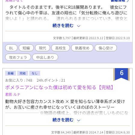
れ。チート通り越してぶっ壊れキャラ。物腰柔らかい喋り方。砕
タイトルそのままです。後半にR18展開あります。 彼女にフ
けた敬語。身長197センチ。体躯が良い。 一人称は私。襟足長め
ラれて傷心中の千草は、友達の翔也に「気分転換に俺んち遊びに
のショートの金髪。 星屑を散りばめた紺色の瞳。 勇者でありなが
来いよ！」と誘われる。 連れられるままについていき、彼女と
ら魔王であるアフェクシオン激推しの頭の中が残念でおかしな
のアレコレを話すと「それじゃダメだ、俺が上手いやり方を教え
続きを読む
人。 アフェクシオンを追い続けて手離さない執着心と独占欲の
てやる」と迫られて……！？ 気晴らしにサクッと読める分量で
塊。 愛がドドドドド重すぎる。クソデカ感情過ぎる。一途ではあ
す。
文字数 5,797
最終更新日 2022.9.12
登録日 2022.9.10
るが極度の人格破綻者。 アフェクシオン以外心底どうでもいいサ
イコパス気質。推しからの萌えが供給過多になると心臓が止まる
BL
短編
現代
高校生
執着攻め
傷心受け
か、奇行に走る。
攻めフェラ
中出しあり
6
長編
完結
なし
お気に入り : 748
24h.ポイント : 21
ポメラニアンになった僕は初めて愛を知る【完結】
君影 ルナ
動物大好き包容力カンスト攻め × 愛を知らない薄幸系ポメ受け
が、お互いに癒され幸せになっていくほのぼのストーリー
──────── ※物語の構成上、受けの過去が苦しいものにな
っております。 ※この話をざっくり言うなら、攻めによる受けよ
続きを読む
しよし話。 ※攻めは親バカ炸裂するレベルで動物（後の受け）好
き。 ※受けは「癒しとは何だ？」と首を傾げるレベルで愛や幸せ
文字数 84,349
最終更新日 2024.7.14
登録日 2024.6.30