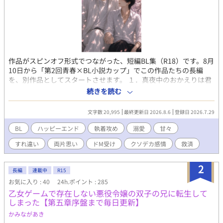
作品がスピンオフ形式でつながった、短編BL集（R18）です。8月
10日から「第2回青春×BL小説カップ」でこの作品たちの長編
を、別作品としてスタートさせます。 １．真夜中のおかえりは君
から 青木佑は気の迷いで、隣の部屋に居着いているヒモのトキを
続きを読む
部屋にあげてしまう。トキは、陸上部で短距離走をしていた時の
初恋の少年に似た銀髪で、佑は二人を重ねていた。ついには体の
文字数 20,995
最終更新日 2026.8.6
登録日 2026.7.29
関係も持ってしまうが、身代わりにしている罪悪感が消えない。
しかし、トキには秘密があった。 約束を守れなかった男と、約束
BL
ハッピーエンド
執着攻め
溺愛
甘々
を忘れられなかった男の切ないBL。 ２. さよならの続きは、まだ
すれ違い
両片思い
ドM受け
クソデカ感情
救済
知らない 大学３年で他の大学に編入した春野凪。そこで高校時代
の元恋人、佐伯晃に再会してしまう。お互い別の大学に行ったは
ずなのに、数奇なめぐりあわせに動揺する凪。一冊の本を通し
2
長編
連載中
R15
て、再び結ばれる縁。 激重クソデカ感情持ちの執着攻め×初恋を
お気に入り : 40
24h.ポイント : 285
自らの手で終わらせた呵責に苦しむ受けカップル。 ※「小説家に
乙女ゲームで存在しない悪役令嬢の双子の兄に転生して
なろう」様にはR15版を掲載しております。 ※AIは誤字・脱字の
しまった【第五章序盤まで毎日更新】
チェック、画像生成のみ使用しております。
かみながあき