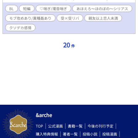
が良き理解者になる、etc ※ 「かわいそうがかわいい」のヘキが
あるとより楽しめます。 ※ 大きな流れはありますが、短編エロと
BL
短編
♡喘ぎ/濁音喘ぎ
あほえろ〜ほのぼの〜シリアス
しても読めます。 休職中ヒーローの大和、裏稼業のトリクシー、
モブ攻めあり/異種姦あり
受×受リバ
親友以上恋人未満
霊感持ちの明くる、 逆転移エルフ聖騎士のアダン、その他もろも
ろ。 彼らは同じ悩みを持つシェアメイトだ。外を歩けば襲ってく
クソデカ感情
るモブや魔物から身を守り、互いに社会復帰を応援しあう。 ……
が、誘惑に負け、今夜も友情なぐさめリバエッチをしてしまう。
明日からがんばろう。
20
件
&arche
TOP
公式漫画
書籍一覧
今後の刊行予定
購入特典情報
著者一覧
投稿小説
投稿漫画