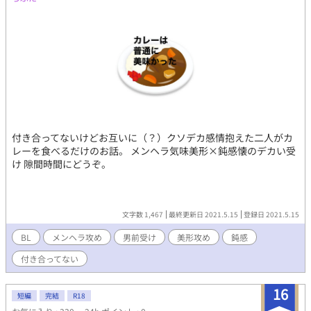
付き合ってないけどお互いに（？）クソデカ感情抱えた二人がカ
レーを食べるだけのお話。 メンヘラ気味美形×鈍感懐のデカい受
け 隙間時間にどうぞ。
文字数 1,467
最終更新日 2021.5.15
登録日 2021.5.15
BL
メンヘラ攻め
男前受け
美形攻め
鈍感
付き合ってない
16
短編
完結
R18