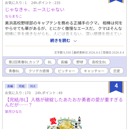
視のため描写の甘い部分がありますが、誤字や明らかな誤用を見
お気に入り : 1
24h.ポイント : 235
つけた際はそっと教えていただけると嬉しいです。 じわじわと
じゃなきゃ、エースじゃない
「矢印」が育っていく様を見守って頂けると幸いです。 ◆R15表
ならまちこ
記についての追記◆ 本作は基本全年齢寄りですが、物語の構成
上、 一部の回にR15程度の表現（性的・残酷描写）を含む場合が
美浜高校野球部のキャプテンを務める正捕手のクマ。 相棒は何を
あります。 該当回にはエピソードタイトルに「※R15版」という
やらせても華があるが、とにかく傲慢なエースだ。 クマはそんな
注釈を入れますので、ご了承の上お楽しみください。 また、R15
相棒に手を焼きながらも、人には言えない、深い感情を抱えてい
の話数は別作品としてR18の差分置き場を作成予定です。 ◇エ
た。 あくまでも友人として接してくるエースに胸を焦がしなが
続きを読む
ピソードタイトルの末尾に 「星マーク★」が付いている話数は、
ら、卒業までの時間、野球に集中しようとするが……。 カリスマ
表紙絵や挿絵がある回となっております。 ＿＿ この作品は「小
エースピッチャー×無骨なこじらせキャッチャーのクソデカ感情
文字数 9,590
最終更新日 2026.8.6
登録日 2026.8.4
説家になろう」にも投稿しています。 初回の四話同時公開以降、
BL
なろうに追いつくまでは毎日20時に一話ずつ更新していきます♪
第2回青春BLカップ
BL
長編
野球
高校生BL
青春BL
クソデカ感情
ピッチャー
キャッチャー
恋愛
4
長編
完結
R18
お気に入り : 170
24h.ポイント : 49
【完結/BL】人格が破綻したあたおか勇者の愛が重すぎる
んだが……？
架月ひなた