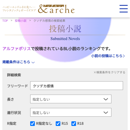
TOP
投稿小説
クソデカ感情の検索結果
Submitted Novels
アルファポリス
で投稿されているBL小説のランキングです。
小説の投稿はこちら
掲載条件はこちら
×検索条件をクリアする
詳細検索
フリーワード
長さ
進行状況
R指定
R指定なし
R15
R18