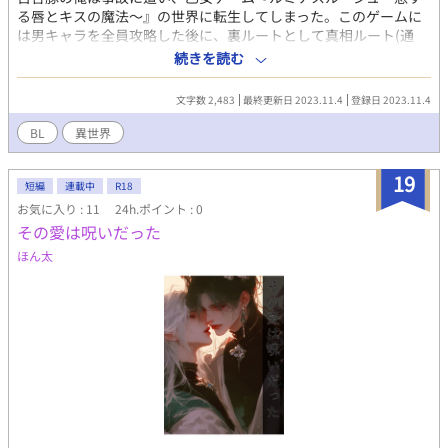
る唇とキスの魔法～』の世界に転生してしまった。このゲームに
は男キャラを全員攻略した後に、裏ルートとして真相ルート(通
称、ライバルお嬢様との百合ルート)が存在する。そして生前は百
続きを読む
合豚だった俺は百合ルートの為だけに乙女ゲームを全員攻略し
た……。 転生後はヒロインのライバルポジのお嬢様の弟になって
文字数 2,483
最終更新日 2023.11.4
登録日 2023.11.4
いた俺。 この弟は公式スチルにも腐向け勘違わせシーンがあり、
二次創作ではヒロインについで総受けとして描かれる美少年。 つ
BL
異世界
まり、俺が本編開始前に全男キャラを攻略することで確定でヒロ
インと令嬢は百合ルートに入るというワケだ。 そうと決まればや
19
る事は一つ。 身体でも何でも使って野郎どもを篭絡するの
短編
連載中
R18
だ……！！
お気に入り : 11
24h.ポイント : 0
その愛は呪いだった
ほん太