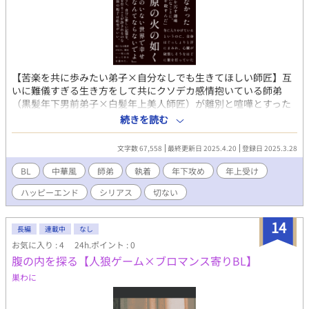
【苦楽を共に歩みたい弟子×自分なしでも生きてほしい師匠】互
いに難儀すぎる生き方をして共にクソデカ感情抱いている師弟
（黒髪年下男前弟子×白髪年上美人師匠）が離別と喧嘩とすった
もんだした挙げ句にくっつくまで。 副題：好みの人の子が辛すぎ
続きを読む
る生き方してるので、手助け（上位者特有の加減を知らないや
つ）をしたらボロクソ怒られた上にめちゃくちゃ執着されて
文字数 67,558
最終更新日 2025.4.20
登録日 2025.3.28
た……。 ＊ムーンライトノベルの方でも掲載しています。 ＊＊＊
４年前、梓音は最愛の弟を亡くした。復讐を誓って犯人である男
BL
中華風
師弟
執着
年下攻め
年上受け
を追いかけるうちに皓雪と呼ばれる天族に出会い、共に探してい
ハッピーエンド
シリアス
切ない
くこととなる。互いに傷を抱えたもの同士、二人の距離は縮まっ
ていく。しかし、皓雪には隠している過去があって――。
14
長編
連載中
なし
お気に入り : 4
24h.ポイント : 0
腹の内を探る【人狼ゲーム×ブロマンス寄りBL】
巣わに