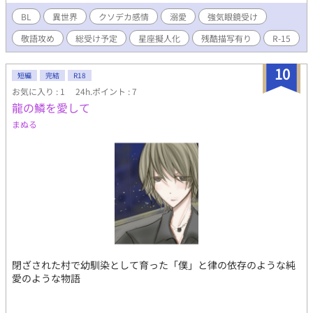
主人は快く陽炎を譲り渡した。 客人の肉奴隷になる直前の日に、
不思議な妖術の道具を拾う。 道具は、自分の受けた怪我の体験に
BL
異世界
クソデカ感情
溺愛
強気眼鏡受け
よって星座の名を持つ人間を生み出す不思議な道具で、陽炎の傷
敬語攻め
総受け予定
星座擬人化
残酷描写有り
R-15
から最初に産まれたのは鴉座の男だった。 星座には、愛属性と忠
実属性があり――鴉座は愛属性だった。 星座だけは裏切らない、
星座だけは無条件に愛してくれる。 陽炎は、人間を信じる気など
10
短編
完結
R18
なかったが、柘榴という少年が現れ――……。 これは、夜空を愛
お気に入り : 1
24h.ポイント : 7
する孤独な青年が、仲間が出来ていくまでの不器用な話。 大長編
龍の鱗を愛して
の第一部。 ※某所にも載せてあります。一部残酷・暴力表現が出
てきます。基本的に総受け設定です。 女性キャラも出てくる回が
まぬる
ありますので苦手な方はお気をつけください。 ※流行病っぽい描
写が第二部にて出ますが、これは現実と一切関係ないストーリー
上だとキャラの戦略の手法のうち後にどうしてそうなったかも判
明するものです。現実の例の病とは一切関係ないことを明記して
おきます。不安を煽りたいわけではなく、数年前の作品にそうい
う表現が偶々あっただけです。この作品は数年前の物です。 ※タ
イトル改題しました。元「ベルベットプラネタリウム」
閉ざされた村で幼馴染として育った「僕」と律の依存のような純
愛のような物語