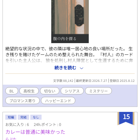
絶望的な状況の中で、彼の隣は唯一居心地の良い場所だった。 生
き残りを賭けたゲームのため整えられた舞台。 『村人』のカード
を引いた主人公は、 狼を処刑し村人陣営として生還するために奔
走する。 【月曜・水曜・金曜 更新目安】 西洋風舞台・高校生想
続きを読む
定 三角関係……？ ブロンド髪の主人公シャルと、美形白髪、黒髪
無口が出てきます。 その他、女の子同士のクソデカ感情もあるか
文字数 88,142
最終更新日 2026.7.27
登録日 2025.8.12
もしれません。 結末を想定しているカプはありますが、作中でど
う進んでいくのかお楽しみいただければ幸いです。
BL
高校生
切ない
シリアス
ミステリー
ブロマンス寄り
ハッピーエンド
15
短編
完結
なし
お気に入り : 6
24h.ポイント : 0
カレーは普通に美味かった
らぷた