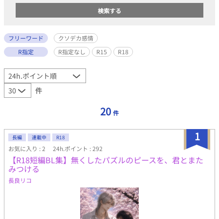
フリーワード
クソデカ感情
R指定
R指定なし
R15
R18
件
20
件
1
長編
連載中
R18
お気に入り : 2
24h.ポイント : 292
【R18短編BL集】無くしたパズルのピースを、君とまた
みつける
長良リコ