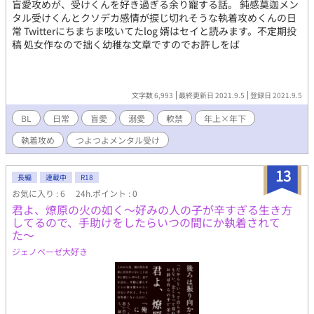
盲愛攻めが、受けくんを好き過ぎる余り寵する話。 鈍感莫迦メン
タル受けくんとクソデカ感情が捩じ切れそうな執着攻めくんの日
常 Twitterにちまちま呟いてたlog 婿はセイと読みます。不定期投
稿 処女作なので拙く幼稚な文章ですのでお許しをば
文字数 6,993
最終更新日 2021.9.5
登録日 2021.9.5
BL
日常
盲愛
溺愛
軟禁
年上×年下
執着攻め
つよつよメンタル受け
13
長編
連載中
R18
お気に入り : 6
24h.ポイント : 0
君よ、燎原の火の如く〜好みの人の子が辛すぎる生き方
してるので、手助けをしたらいつの間にか執着されて
た〜
ジェノベーゼ大好き