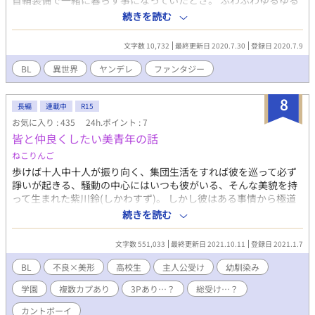
首輪装備で一緒に暮らす事になっていたとさ。 ふわふわゆるゆる
ファンタジー世界。 基本的にゆるゆる展開、勝手にシリアスとい
続きを読む
うかいろいろヤってる闇深勇者。 出自不明の闇抱えてそうなヤン
デレ勇者×真面目社畜気質、苦労人人外(元)魔王。 感情の向き
文字数 10,732
最終更新日 2020.7.30
登録日 2020.7.9
勇者→→→→→→→←(過労からの解放と諦めとストックホルム症
候群的な物)魔王。 Ｒ18(今後入る事があれば) 基本魔王受けでり
BL
異世界
ヤンデレ
ファンタジー
パも入るかもです。その際は記載します。 ※表紙は勢いだけで描
いて居るので、自分の中でもっとしっくりくるものが描けたり、
8
イメージ頂けたらしれっと差し替えます※
長編
連載中
R15
お気に入り : 435
24h.ポイント : 7
皆と仲良くしたい美青年の話
ねこりんご
歩けば十人中十人が振り向く、集団生活をすれば彼を巡って必ず
諍いが起きる、騒動の中心にはいつも彼がいる、そんな美貌を持
って生まれた紫川鈴(しかわすず)。 しかし彼はある事情から極道
の家で育てられている。そのような環境で身についた可憐な見た
続きを読む
目とは相反した度胸は、地方トップと評される恐ろしい不良校で
も発揮されるのだった。 高校になって再会した幼なじみ、中学の
文字数 551,033
最終更新日 2021.10.11
登録日 2021.1.7
時の元いじめっ子、過保護すぎるお爺様、人外とまで呼ばれる恐
怖の裏番…、個性的な人達に囲まれ、トラブルしか起きようが無
BL
不良×美形
高校生
主人公受け
幼馴染み
い不良校で過ごす美青年の、ある恋物語。 中央柳高校一年生 紫川
学園
複数カプあり
3Pあり…？
総受け…？
鈴、頑張ります！ ━━━━━━━━━━━━━━━ いじめ、暴力
表現あり。 R-18も予定しています。 決まり次第、別の話にまとめ
カントボーイ