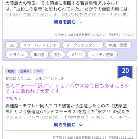
大陸最大の帝国。 その頂点に君臨する若き皇帝アルネルド
は、“血殺しの皇帝”と恐れられていた。 だがその仮面の奥には、
幼い頃から誰にも愛されず、深い孤独を抱え続けた一人の少年。
そんな彼を拾い上げたのは、神殿の主・エルレナード。 優しく穏
続きを読む
やかなその男は、人々から絶大な信仰を集める存在だった。 だが
戦争を境に、運命は狂い始める。 神殿に潜む不穏な影 各国を巻き
文字数 1,160
最終更新日 2026.5.29
登録日 2026.5.29
込む陰謀 そして、エルレナードが隠し続けてきた“秘密” 失いたく
ない。 ただ、それだけだった。 けれど、愛するという感情は時に
BL
メリーバッドエンド
ダークファンタジー
執着・溺愛
人を壊す。 これは、孤独な皇帝が世界の真実に触れながら、 愛と
トラウマ
年の差
孤独
メリバ
クソデカ感情
執着の果てへ堕ちていく、ダークファンタジー。
20
短編
連載中
R18
お気に入り : 21
24h.ポイント : 0
ちんケア──"訳アリ"シェアハウスは今日もあほえろシ
チュに追われて大変です
牛丸 ちよ
異種姦…モブレ…同人エロの被害から生還したものの《快楽堕
ち》という後遺症(バッドステータス)を抱えた"訳アリ"の受たち
によるシェアハウスの日常。 【 作中要素 】 ❇︎ あほえろ＝ モブ・
魔物姦、♡喘ぎ/濁点喘ぎあり ❇︎ 親友以上恋人未満のセフレ、リ
続きを読む
バ、穴兄弟 ❇︎ クソデカ感情＝ 相手の幸せを願うからこそ成就を望
まない片想い、運命の相手が自分ではないと思い知って失恋する
文字数 60,326
最終更新日 2025.1.20
登録日 2025.1.11