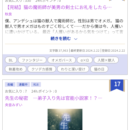
お気に入り : 330
24h.ポイント : 0
【完結】猫の魔術師が美男の剣士にお礼をしたら…
秋良
僕、アンデシュは猫の獣人で魔術師だ。性別は男でオメガ。 猫の
獣人で男オメガはものすごく珍しくて……だから僕は今、人攫い
に遭いかけている。 最近「人攫いがあるから気をつけて」って言
われてたのに、すっかり油断してた。 あーあ、万事休す。そう思
続きを読む
っていた僕を助けてくれたのは、A級冒険者で凄腕剣士のルカスさ
ん。 僕はルカスさんへのお礼として、一ヶ月だけ彼とお試しでパ
文字数 37,963
最終更新日 2024.2.22
登録日 2024.2.22
ーティーを組むことになり——。 【CP】 クソデカ感情のこじら
せα(23歳/人間)×腹を括れば潔いΩ(20歳/猫の獣人) 【注意】 ・オ
BL
ファンタジー
オメガバース
α×Ω
人間×獣人
メガバースもので、独自設定、独自解釈を含みます。 ・サブタイ
執着攻め
クソデカ感情
わりと潔い受け
猫の日
トルに * がついているお話はR18シーンあり。 ・「2/22 猫の日」
にあわせた、ネコが猫なお話です。 ・全19話。3.7万字くらい。
完結済みです。 ・ムーンライトノベルスさんにも投稿してます。
17
長編
連載中
R18
お気に入り : 7
24h.ポイント : 0
先生の秘密 ―弟子入り先は官能小説家！？―
央音みずい