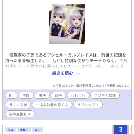
侯爵家の子息であるアシェル・ガルブレイスは、前世の記憶を
持ったまま転生した。 しかし特別な使命もチートもなく、平凡
な少年として穏やかに暮らしていた……はずだった。 ある日、
双子の妹アリシアが“破滅ルート確定の悪役令嬢”であり、 この
続きを読む
世界が、前世の妹が夢中になっていた乙女ゲームそのものだと気
付いてしまう。 しかも作中には―― 本来、兄である自分など
文字数 235,034
最終更新日 2026.8.6
登録日 2026.6.1
存在していなかった。 予定外の存在として生まれたアシェル
は、妹を救うために物語へ介入することを決意する。 だがその
BL
学園
魔法
双子
じれじれ
クソデカ感情
途中で、彼の運命を大きく揺さぶる“ある人物”と出会い、 世界
ラノベ文学
一途な執着の育て方
サブカップル
の筋書きは静かに狂い始めていく。 これは、決められたシナリ
オの外側を歩む少年が、 たった一つの「想い」に辿り着くま
視点変更有り
での物語。 アシェルは知らない。 その人物が、アシェ
ルの「前世」よりも重い秘密を抱えていることを。 ＿＿＿＿ ※
3
本作の世界観は“緩めのゲーム風ファンタジー”です。 雰囲気重
長編
連載中
なし