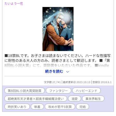
たいよう一花
■18禁BLです。お子さまは読まないでください。ハードな性描写
に耐性のある大人の方のみ、読者さまとして歓迎します。 ■「第
8回BL小説大賞」にて、奨励賞をいただいた作品です。 ■kindle
化に伴い、アルファポリスでの全話無料公開は終了しました。
続きを読む
■2023年10月現在、本編1巻・番外編2巻3巻kindle出版中。
https://www.amazon.co.jp/dp/B0CKVQRNJM ↑1巻。かなりの
文字数 27,741
最終更新日 2023.10.13
登録日 2018.6.1
ボリュームです。挿絵付いてます。
https://www.amazon.co.jp/dp/B0CH613MY8 ↑2巻（番外編
第8回BL小説大賞奨励賞
ファンタジー
ハッピーエンド
1） 書き下ろしあり。
超絶美形天才勇者×超奥手繊細魔法使い
溺愛
異世界転生
https://www.amazon.co.jp/dp/B0CG2WXJ14 ↑3巻（番外編
2） 書き下ろしあり。 ★上記URLコピペか、amazonサイトにて
時折笑いあり
執着
攻めが若干S気質
完結
「たいよう一花」で検索してね。 ★Amazon kindleは、スマホ、
パソコン、タブレット、お好きな端末でお楽しみいただけます。