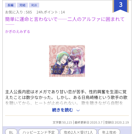
3
★1巻は「Unlimited」に登録すれば無料で読めますが、ご購入い
長編
完結
R18
ただけますと大変ありがたいです。 ★なお、読み放題の
お気に入り : 585
24h.ポイント : 14
「Unlimited」はサブスクなので月額料金が必要になりますが、
簡単に運命と言わないで――二人のアルファに囲まれて
初めてご利用の方は1か月無料体験を利用できます。無料期間終了
――
する前に解約も可能です。 ★購入したい！というありがたい読者
かぎのえみずる
さまで、「アプリから購入できない、どうして？」と戸惑ってい
る方へ Amazonアプリからは購入手続きできないシステムになっ
ているので、「Safari」や「Google」などのブラウザから
Amazonにアクセスしてください。その際、アプリに勝手に切り
替わってしまう場合は、Amazonの文字を長押しし、メニューに
現れた「開く」をタップすることで、アプリに切り替わることな
くブラウザからページを開くことができるそうです。（機種など
によって若干変わるかもしれません）ブラウザから購入したあと
は、アプリにも本が追加されているはずなので、読書はアプリで
行えます。 【あらすじ】 現代日本で苦しみの中にいたリョウが、
異世界の神の導きで「魔法使い」となって200年。異世界でのほ
主人公長内密はオメガであり甘い恋が苦手、性的興奮を生涯に覚
とんどの日々を魔法使いの塔で眠って過ごしていたリョウは、あ
えたことは数少なかった。 しかし、ある日鳥崎椿という歌手の歌
る日、勇者の到来で目覚める。 行動を共にするうち、次第に惹か
を聴いてから、ヒートが止められない。 歌を聴きながら自慰を
れあってゆく二人。 勇者ディートフリートはリョウに対して燃え
し、初めての性的興奮に動揺を隠せない密。 すっかり歌手のファ
続きを読む
るような恋心を募らせ、手中に収めようとするが、その恋の成就
ンになり、イベントに参加するも、イベント主催の一人である作
には超えるべき障害があり――。 ★リョウは男性ですが、物語の
家の港雪道に気に入られ連絡先を渡された。 椿に呼ばれるままに
文字数 50,115
最終更新日 2020.3.7
登録日 2020.2.19
設定上、特殊な体となっています。そのため、終盤に出てくる性
楽屋へ行けば、椿からは運命だと告げられて椿からの発情に反応
交渉も、やや倒錯的です。
してしまう。 そのまま家に持ち帰られ、椿と密は本能のままに性
BL
ハッピーエンド予定
攻め2人×受け1人
年上攻め