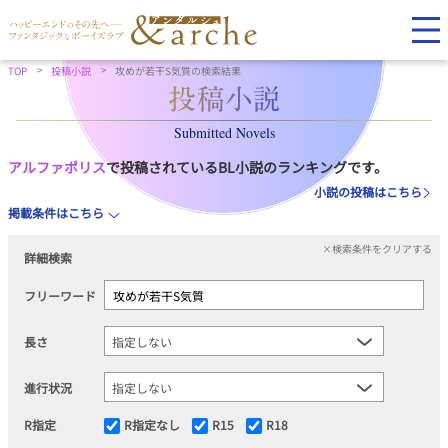
TOP
投稿小説
攻めが若干S気質の検索結果
Submitted Novels
アルファポリス
で投稿されているBL小説のランキングです。
小説の投稿はこちら
掲載条件はこちら
×検索条件をクリアする
詳細検索
フリーワード
長さ
進行状況
R指定
R指定なし
R15
R18