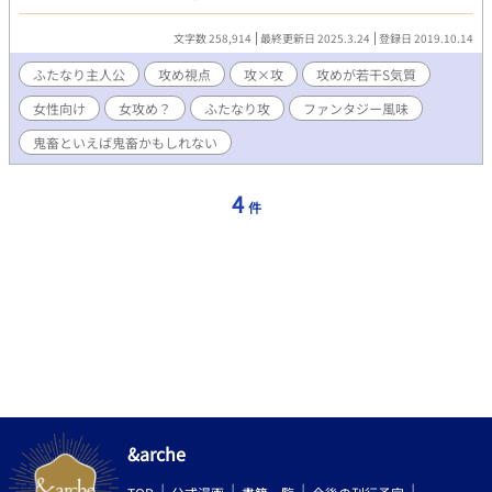
特化です。 女×攻。もしくは攻×攻。受けが大体放っておくと攻
属性のような男子が多いです。少し逆ハー？ 最初からエロです。
文字数 258,914
最終更新日 2025.3.24
登録日 2019.10.14
そしておおよそエロです。済みません。
ふたなり主人公
攻め視点
攻×攻
攻めが若干S気質
女性向け
女攻め？
ふたなり攻
ファンタジー風味
鬼畜といえば鬼畜かもしれない
4
件
&arche