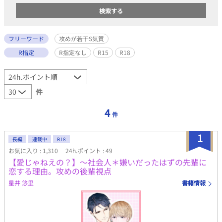
フリーワード
攻めが若干S気質
R指定
R指定なし
R15
R18
件
4
件
1
長編
連載中
R18
お気に入り : 1,310
24h.ポイント : 49
【愛じゃねえの？】～社会人＊嫌いだったはずの先輩に
恋する理由。攻めの後輩視点
星井 悠里
書籍情報