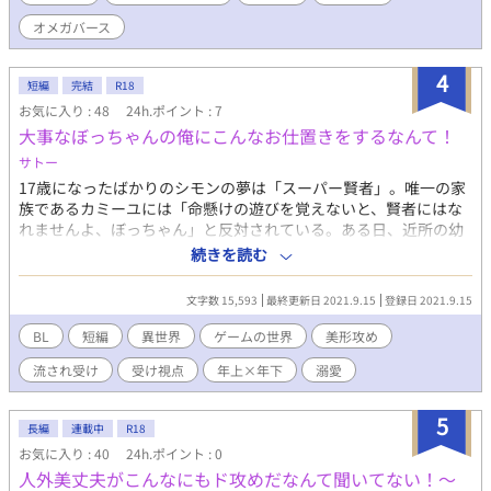
道というアルファも、運命の番。番が二人いるのだと判明する。
オメガバース
アルファが二人でオメガの青年を取り合います。 ※R-18作品で
す。基本はオメガバースの溺愛ですが、3Pなど突発にでてくるの
4
でご注意ください。
短編
完結
R18
お気に入り : 48
24h.ポイント : 7
大事なぼっちゃんの俺にこんなお仕置きをするなんて！
サトー
17歳になったばかりのシモンの夢は「スーパー賢者」。唯一の家
族であるカミーユには「命懸けの遊びを覚えないと、賢者にはな
れませんよ、ぼっちゃん」と反対されている。ある日、近所の幼
馴染み・ニコラから「お前の体を賭けて、俺と勝負をしよう」と
続きを読む
誘われたことがカミーユにバレてしまって……。 執着溺愛美形攻
め×流され童顔受けです イチャイチャの後のお仕置きエッチで受
文字数 15,593
最終更新日 2021.9.15
登録日 2021.9.15
けがとろとろにされる短編。 ※攻めとの前に、別のキャラクター
との薄い絡みあり。 ※この作品はムーンライトノベルズにも掲載
BL
短編
異世界
ゲームの世界
美形攻め
しています。
流され受け
受け視点
年上×年下
溺愛
5
長編
連載中
R18
お気に入り : 40
24h.ポイント : 0
人外美丈夫がこんなにもド攻めだなんて聞いてない！～