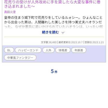
花売りの受けが人外攻めに手を貸したら大変な事件に巻
き込まれました～
真田火澄
皇帝の住まう城下町で花売りをしているルォシー。 ひょんなこと
から出会った男は、人間離れした美しさを持つ美丈夫ハオランだ
った。 なぜか憲兵に追いかけられていたハオランは、いったい何
者なのか？ ベッドが一台しかないから仕方なく添い寝している
続きを読む
が、落ちないよう抱き寄せてくるし、掛布も八割分けてくれる
し、花籠には変な魔法をかけてくるし本当になんなんだ！！ 顔と
文字数 38,480
最終更新日 2023.10.7
登録日 2023.1.21
体格が良すぎて心臓ももたない！！ 人外美丈夫攻め×花売り童顔
受け ※R-18シーンを含む話にはタイトルに「☆」をつけていま
BL
ハッピーエンド
人外
体格差
年齢差
す。 ※更新不定期 ※他サイト（小説家になろう、カクヨム）にも
中華風ファンタジー
掲載しています。
5
件