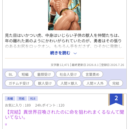
見た目はいかつい虎、中身はいじらい子供の獣人を仲間たちは、
年の離れた弟のようにかわいがられていたのが、勇者はその張り
のあるお尻をロックオン。 もちろん手をださず、ひそかに発散し
ていたものの、ハプニングで二人きりになり、おまけに彼が発情
続きを読む
期を迎え「どうしよう・・」と涙目で救いを求めてきて・・・。
ファンタジーのBL小説です。勇者×虎の獣人のR18。
文字数 12,471
最終更新日 2026.8.1
登録日 2026.7.26
BL
短編
童顔受け
社会人受け
言葉責め
ガチムチ受け
獣人受け
人間×獣人
人間×人外
完結
2
長編
完結
R18
お気に入り : 189
24h.ポイント : 120
【完結】異世界召喚されたのに命を狙われまくるなんて聞
いてない。
u