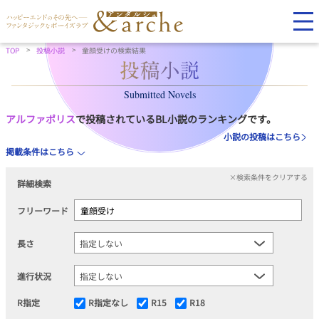
TOP
投稿小説
童顔受けの検索結果
Submitted Novels
アルファポリス
で投稿されているBL小説のランキングです。
小説の投稿はこちら
掲載条件はこちら
×検索条件をクリアする
詳細検索
フリーワード
長さ
進行状況
R指定
R指定なし
R15
R18