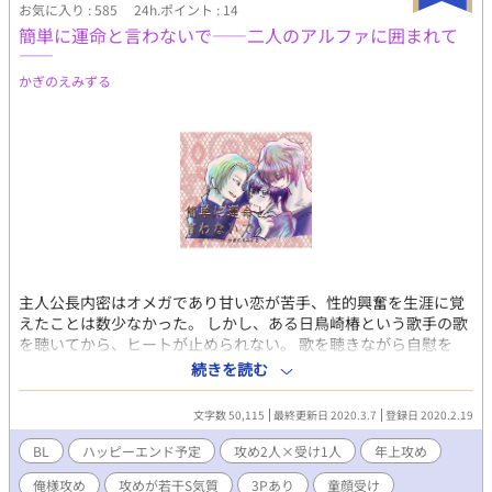
層に分かれた世界らしい。 召喚される理由があるから召喚された
お気に入り : 585
24h.ポイント : 14
はずなのに、なぜか俺はあらゆるところから命を狙われ始める。
簡単に運命と言わないで――二人のアルファに囲まれて
しまいには、召喚したはずの当人にまで。………え？なんで？ 異
――
世界召喚されたミトは護衛で常にそばにいる騎士、アルウィン・
かぎのえみずる
シーボルトに一目惚れのような思いを寄せるようになる。しかし
彼には幼い頃からの婚約者がおり、ミトはアルウィンに命を守ら
れながらも叶わない恋心に苦しんでいく。どうやら彼にも何か秘
密があるようで……。さらに最初は嫌われていたはずのライナス
第一王子から強い執着心を持たれるようになり……。 次第に次々
と明らかになるこの世界における様々な秘密。そして明かされ
る、異世界召喚の衝撃の真実とは――――。 訳あり一途ド執着攻
め×努力家一途童顔受けが様々な問題を乗り越え2人で幸せを掴む
お話。 ※複数攻めですが総受けではありません。 ※複数攻めのう
ち確定で一人死にます。死ネタが苦手な方はご注意ください。 ※
最後は必ずハッピーエンドです。 ※異世界系初挑戦です。この世
主人公長内密はオメガであり甘い恋が苦手、性的興奮を生涯に覚
界はそういうものなんだと温かい目でお読み頂けると幸いです。
えたことは数少なかった。 しかし、ある日鳥崎椿という歌手の歌
を聴いてから、ヒートが止められない。 歌を聴きながら自慰を
し、初めての性的興奮に動揺を隠せない密。 すっかり歌手のファ
続きを読む
ンになり、イベントに参加するも、イベント主催の一人である作
家の港雪道に気に入られ連絡先を渡された。 椿に呼ばれるままに
文字数 50,115
最終更新日 2020.3.7
登録日 2020.2.19
楽屋へ行けば、椿からは運命だと告げられて椿からの発情に反応
してしまう。 そのまま家に持ち帰られ、椿と密は本能のままに性
BL
ハッピーエンド予定
攻め2人×受け1人
年上攻め
行為をしていたが、何かが物足りない。 運命というには物足りな
俺様攻め
攻めが若干S気質
3Pあり
童顔受け
い何かが、椿の家に押しかけてきた人物で、密には分かった。 雪