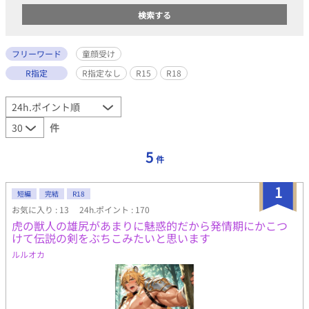
フリーワード
童顔受け
R指定
R指定なし
R15
R18
件
5
件
1
短編
完結
R18
お気に入り : 13
24h.ポイント : 170
虎の獣人の雄尻があまりに魅惑的だから発情期にかこつ
けて伝説の剣をぶちこみたいと思います
ルルオカ