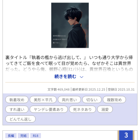
裏タイトル『執着の檻から逃げ出して、』 いつも通り大学から帰
ってきてご飯を食べて眠って目が覚めたら、なぜかそこは異世界
だった。どうやら俺、鵺野心翔(ﾇｴﾉﾐﾄ)は、異世界召喚というもの
をされたらしい。 異世界召喚をしたペンドリック王国の王様から
続きを読む
第一王子のライナスと結婚し、子をなせと言われる。男である俺
に何を言い出すんだと思ったが、どうやら異世界人は子が生める
文字数 469,048
最終更新日 2025.12.25
登録日 2025.10.31
ようになるらしい。 俺は拒否した。だってどう見てもライナス王
子も嫌そうな顔をしているし、毎日違う女を閨に呼ぶような奴と
執着攻め
美形×平凡
両片思い
切ない
複数攻め
結婚どころか仲良くなれるはずがない。そもそも俺は一夫多妻制
すれ違い
ヤンデレ要素あり
死ネタあり
溺愛
断固反対派だ。 どうやら異世界召喚した本当の理由、陰謀に巻き
込まれていることに気付かない俺は異世界に来てしまったなら学
どんでん返し
ばねばとこの世界のことを知っていく。 この世界はピラミッド型
をしていて上から神界、天界、魔界、妖精界、妖界、獣人界、そ
3
して俺が召喚された元・人間界であり現・底辺界と呼ばれる7つの
長編
完結
R18