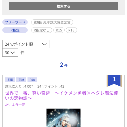
フリーワード
第8回BL小説大賞奨励賞
R指定
R指定なし
R15
R18
件
2
件
1
長編
完結
R18
お気に入り : 4,007
24h.ポイント : 42
世界で一番、尊い奇跡 ～イケメン勇者×ヘタレ魔法使
いの恋物語～
たいよう一花