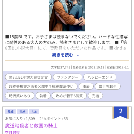
■18禁BLです。お子さまは読まないでください。ハードな性描写
に耐性のある大人の方のみ、読者さまとして歓迎します。 ■「第
8回BL小説大賞」にて、奨励賞をいただいた作品です。 ■kindle
化に伴い、アルファポリスでの全話無料公開は終了しました。
続きを読む
■2023年10月現在、本編1巻・番外編2巻3巻kindle出版中。
https://www.amazon.co.jp/dp/B0CKVQRNJM ↑1巻。かなりの
文字数 27,741
最終更新日 2023.10.13
登録日 2018.6.1
ボリュームです。挿絵付いてます。
https://www.amazon.co.jp/dp/B0CH613MY8 ↑2巻（番外編
第8回BL小説大賞奨励賞
ファンタジー
ハッピーエンド
1） 書き下ろしあり。
超絶美形天才勇者×超奥手繊細魔法使い
溺愛
異世界転生
https://www.amazon.co.jp/dp/B0CG2WXJ14 ↑3巻（番外編
2） 書き下ろしあり。 ★上記URLコピペか、amazonサイトにて
時折笑いあり
執着
攻めが若干S気質
完結
「たいよう一花」で検索してね。 ★Amazon kindleは、スマホ、
パソコン、タブレット、お好きな端末でお楽しみいただけます。
2
★1巻は「Unlimited」に登録すれば無料で読めますが、ご購入い
長編
完結
R18
ただけますと大変ありがたいです。 ★なお、読み放題の
お気に入り : 1,309
24h.ポイント : 35
「Unlimited」はサブスクなので月額料金が必要になりますが、
魔道暗殺者と救国の騎士
初めてご利用の方は1か月無料体験を利用できます。無料期間終了
空月 瞭明
する前に解約も可能です。 ★購入したい！というありがたい読者