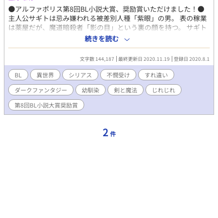
さまで、「アプリから購入できない、どうして？」と戸惑ってい
●アルファポリス第8回BL小説大賞、奨励賞いただけました！●
る方へ Amazonアプリからは購入手続きできないシステムになっ
主人公サギトは忌み嫌われる被差別人種「紫眼」の男。 表の稼業
ているので、「Safari」や「Google」などのブラウザから
は薬屋だが、魔道暗殺者「影の目」という裏の顔を持つ。 サギト
Amazonにアクセスしてください。その際、アプリに勝手に切り
は幼馴染のグレアムに、愛憎相半ばする想いを抱いていた。 二人
続きを読む
替わってしまう場合は、Amazonの文字を長押しし、メニューに
は孤児院で共に育ち、現在は決別している。 かつてサギトを裏切
現れた「開く」をタップすることで、アプリに切り替わることな
ったグレアムは、騎士として武功を重ね、今や国の英雄として
文字数 144,187
最終更新日 2020.11.19
登録日 2020.8.1
くブラウザからページを開くことができるそうです。（機種など
人々に敬われている。 国中に恐れられる暗殺者と、国中に愛され
によって若干変わるかもしれません）ブラウザから購入したあと
る救国の英雄。 親友だった二人は、今まったく別の道を歩んでい
BL
異世界
シリアス
不憫受け
すれ違い
は、アプリにも本が追加されているはずなので、読書はアプリで
る。 やがて二人は再会して…… ※※※ ・陰キャな受け（魔道暗
ダークファンタジー
幼馴染
剣と魔法
じれじれ
行えます。 【あらすじ】 現代日本で苦しみの中にいたリョウが、
殺者）と陽キャな攻め（英雄騎士）の、すれ違いＢＬです。 ・
異世界の神の導きで「魔法使い」となって200年。異世界でのほ
色々ありますが最後はハッピーエンドです。十万文字くらいで完
第8回BL小説大賞奨励賞
とんどの日々を魔法使いの塔で眠って過ごしていたリョウは、あ
結します。 ・ダークファンタジー寄りで残酷・流血表現があるの
る日、勇者の到来で目覚める。 行動を共にするうち、次第に惹か
でご注意ください ・ダークな男主人公が書きたくて書き始めたお
れあってゆく二人。 勇者ディートフリートはリョウに対して燃え
話です ・不憫受け ・R18シーンには※をつけます ・エロはなかな
2
件
るような恋心を募らせ、手中に収めようとするが、その恋の成就
かでてきません、いわゆる「じれじれ」かもしれません ・ムーン
には超えるべき障害があり――。 ★リョウは男性ですが、物語の
ライトノベルスにも投稿しています。
設定上、特殊な体となっています。そのため、終盤に出てくる性
https://novel18.syosetu.com/n2723gk/
交渉も、やや倒錯的です。