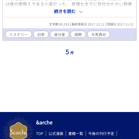
は彼の使用人である小島だった。 高慢なまでに気位のたかい鈴希
は、夜毎淫らな姿を使用人に強いられることになり、あられもな
続きを読む
く乱れ……。 十八歳以下の方はご遠慮ください。 ミステリー仕立
てで、「鬼百合懺悔」の登場人物たちも出てきます。
文字数 80,155
最終更新日 2017.12.11
登録日 2017.11.12
ミステリー
旧家
身分差
調教
木馬責め
5
件
&arche
TOP
公式漫画
書籍一覧
今後の刊行予定