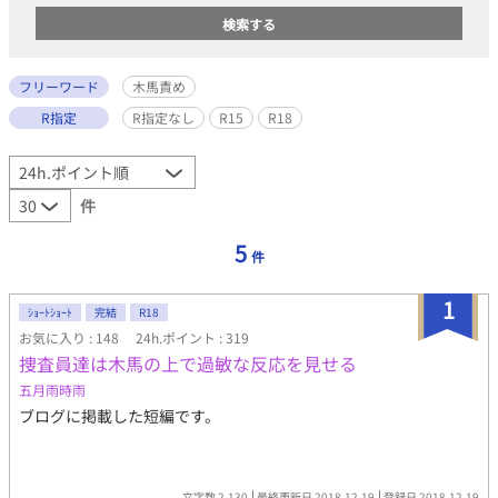
フリーワード
木馬責め
R指定
R指定なし
R15
R18
件
5
件
1
ｼｮｰﾄｼｮｰﾄ
完結
R18
お気に入り : 148
24h.ポイント : 319
捜査員達は木馬の上で過敏な反応を見せる
五月雨時雨
ブログに掲載した短編です。
文字数 2,130
最終更新日 2018.12.19
登録日 2018.12.19