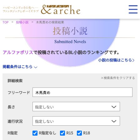
TOP
投稿小説
木馬責めの検索結果
Submitted Novels
アルファポリス
で投稿されているBL小説のランキングです。
小説の投稿はこちら
掲載条件はこちら
×検索条件をクリアする
詳細検索
フリーワード
長さ
進行状況
R指定
R指定なし
R15
R18