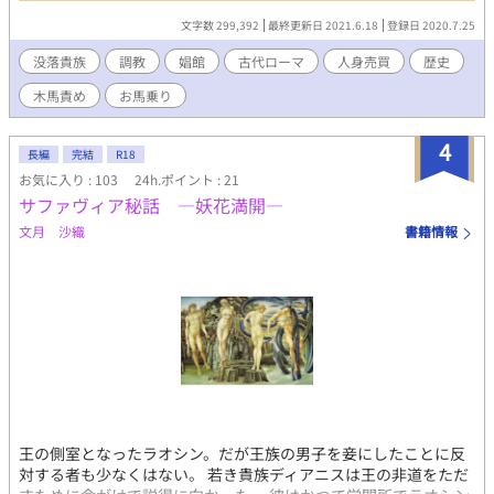
は、現代では不適切な言葉が出てきますが、歴史背景を考慮して
文字数 299,392
最終更新日 2021.6.18
登録日 2020.7.25
ご了承下さい。 また、そういった場面や言葉に抵抗がある方は、
ご遠慮ください。
没落貴族
調教
娼館
古代ローマ
人身売買
歴史
木馬責め
お馬乗り
4
長編
完結
R18
お気に入り : 103
24h.ポイント : 21
サファヴィア秘話 ―妖花満開―
文月 沙織
書籍情報
王の側室となったラオシン。だが王族の男子を妾にしたことに反
対する者も少なくはない。 若き貴族ディアニスは王の非道をただ