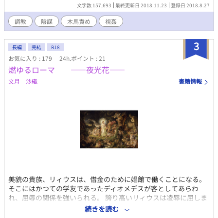
れていく……。 誇り高い青年貴族が敵王によって凌辱のかぎりを
文字数 157,693
最終更新日 2018.11.23
登録日 2018.8.27
尽くされ、淫らな性奴隷に墜ちていく、というお話です。 かなり
激しい性描写があります。１８歳以下の方はご遠慮ください。
調教
陰謀
木馬責め
視姦
3
長編
完結
R18
お気に入り : 179
24h.ポイント : 21
燃ゆるローマ ――夜光花――
文月 沙織
書籍情報
美貌の貴族、リィウスは、借金のために娼館で働くことになる。
そこにはかつての学友であったディオメデスが客としてあらわ
れ、屈辱の関係を強いられる。 誇り高いリィウスは凌辱に屈しま
いと思うが、周囲の人間の思惑によって、墜ちていく。 過激な性
続きを読む
描写があります。1８歳未満の方はご遠慮ください。 当作品に