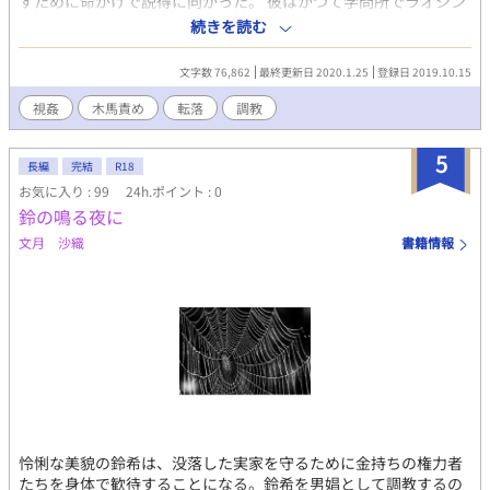
すために命がけで説得に向かった。 彼はかつて学問所でラオシン
と何度か議論を交わした相手であり、互いに、そこはかとなく好
続きを読む
意を抱いていた。 残酷な王アイジャルは、彼の前で、ラオシンを
辱しめる。 泣いて嫌がるラオシンだが、身体はすでに開花し
文字数 76,862
最終更新日 2020.1.25
登録日 2019.10.15
て……。 前作の「サファビア秘話 ―闇に咲く花ー」を読まれた
方へ。 今作も十八歳未満の方はご遠慮してください。 本作はファ
視姦
木馬責め
転落
調教
ンタジーですが、作品世界の時代観や雰囲気を出すため、現在で
は不適切な表現が使用されております。
5
長編
完結
R18
お気に入り : 99
24h.ポイント : 0
鈴の鳴る夜に
文月 沙織
書籍情報
怜悧な美貌の鈴希は、没落した実家を守るために金持ちの権力者
たちを身体で歓待することになる。鈴希を男娼として調教するの