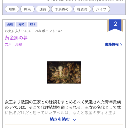
短編
拘束
連縛
木馬責め
捜査員
バイブ
2
長編
完結
R18
お気に入り : 434
24h.ポイント : 42
黄金郷の夢
文月 沙織
書籍情報
女王より敵国の王家との縁談をまとめるべく派遣された青年貴族
のアベルは、そこで代理結婚を命じられる。王女の名代として式
に出るだけだと思っていたアベルは、なんと敵国のディオ王よ
り、花嫁代理として伽を命じられ、抵抗するものの、逃げること
続きを読む
は出来ず、夜毎、屈辱のなか、調教師たちによって身体を開発さ