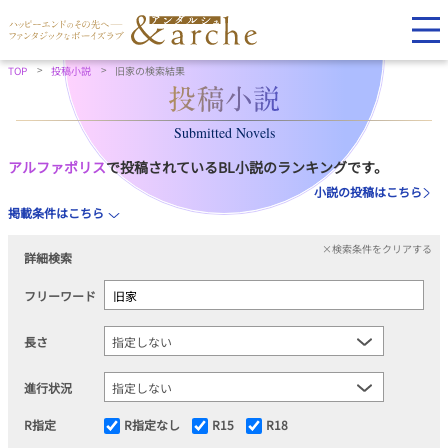
TOP
投稿小説
旧家の検索結果
Submitted Novels
アルファポリス
で投稿されているBL小説のランキングです。
小説の投稿はこちら
掲載条件はこちら
×検索条件をクリアする
詳細検索
フリーワード
長さ
進行状況
R指定
R指定なし
R15
R18