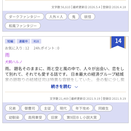
の者による罠にかかり、敵との激しい戦闘のさなか、アズキの咄
文字数 56,610
最終更新日 2026.5.4
登録日 2026.4.18
嗟の術が発動する。 目を開けると、そこは二十数年前――榊が名
を変えることとなった凄惨な事件の、七日前の世界だった。 己の
ダークファンタジー
人外×人
鬼
妖怪
「始まり」と向き合うことを強いられる朱華。 過去のあさきとの
和風ファンタジー
邂逅、未来への祈り、そして無言の別れ―― 時を越え、繰り返さ
れる因果の中で、彼らが選び取る「未来」とは。 交錯する記憶と
宿命の果てに、朱華とあさきが辿り着く、 静かなる永遠の一頁
14
短編
連載中
R18
――。 闇を祓い、縁を結ぶ―― 薬師たちの戦いは、いま終焉へと
お気に入り : 12
24h.ポイント : 0
向かう。 原作：croe（黒絵屋） croe氏は創作仲間で、世界観の原
雨
作者となります。 今作のキャラクターや設定、物語は狐花真凪に
よる一次創作です。 ◆本作は他媒体（書籍・Pixiv）でも公開して
犬飼ハルノ
います。 本掲載分ではキスなどの身体的接触や暗転表現を含みま
雨。 題名そのままに、雨と空と風の中で、人々が出会い、恋をし
すが、直接的な成人向け描写は含まれていません。 Pixivでは一部
て別れて、それでも愛する話です。 日本最大の経済グループ結城
シーンをサンプルとして掲載しています。 書籍版には、加筆した
家の跡取りの結城征司は特異な容貌をしていた。 金の髪に少し紫
成人向け描写を含みます。
がかった青い瞳。 複雑な出生でありながらカリスマ性は高く、十
続きを読む
代半ばから一族の期待を一身に背負っている。 そんな彼は、同級
生の木下蒼とひそかな恋をははぐくんでいた。 しかし、しがらみ
文字数 21,469
最終更新日 2021.9.19
登録日 2021.9.19
からそれを断ち切ることを決断する。 (以前、ブログでSSとして
書き連ねたもので、バラバラな状態なので一つにまとめこちらに
兄弟
御曹司
主従
現代
年下攻め
同級生
上げます) 超絶初期の作品たちですが、すでに私の性癖・主従の従
幼馴染
高飛車受
旧家
第9回ＢＬ小説大賞
者攻め、高飛車な受が存在しています。 性癖怖い。 【おしなが
き】 『雨』・・・征司の急死後の妻と息子たち、そして秘書の高
遠の話。 兄弟の別れです。 『夕立』・・・征司と蒼の別れ。 高