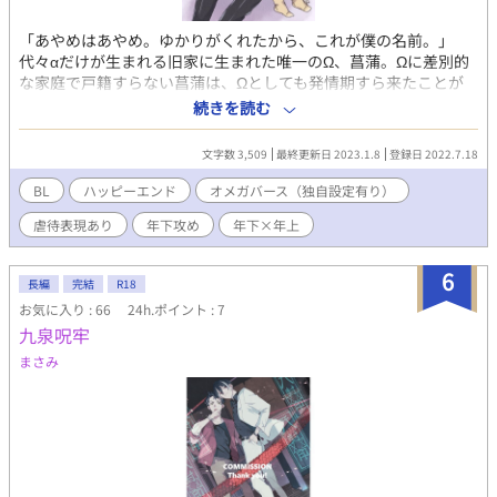
「あやめはあやめ。ゆかりがくれたから、これが僕の名前。」
代々αだけが生まれる旧家に生まれた唯一のΩ、菖蒲。Ωに差別的
な家庭で戸籍すらない菖蒲は、Ωとしても発情期すら来たことが
ない欠陥品だった。せめて役に立たせる為にと別の旧家のαの婚約
続きを読む
者との顔合わせの時、婚約者に別の結婚候補が現れたことを告げ
られる。 役に立たない、Ωとしても欠陥品。Ωを蔑む家から追い出
文字数 3,509
最終更新日 2023.1.8
登録日 2022.7.18
された菖蒲が途方に暮れた先に出会ったのは、かつて一度だけ会
ったことがあるα、ゆかりだった。 「ずっと、ずっと、もう一度
BL
ハッピーエンド
オメガバース（独自設定有り）
会いたかったんだ。」
虐待表現あり
年下攻め
年下×年上
6
長編
完結
R18
お気に入り : 66
24h.ポイント : 7
九泉呪牢
まさみ