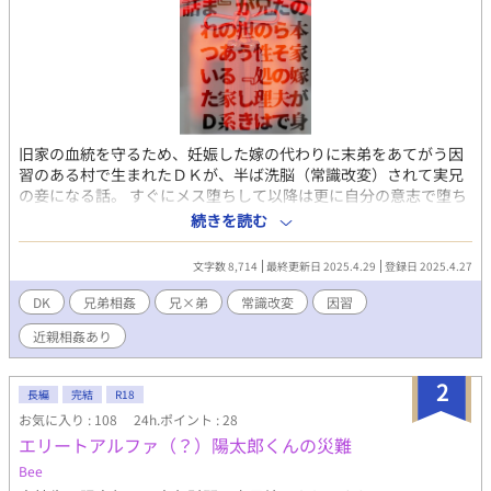
旧家の血統を守るため、妊娠した嫁の代わりに末弟をあてがう因
習のある村で生まれたＤＫが、半ば洗脳（常識改変）されて実兄
の妾になる話。 すぐにメス堕ちして以降は更に自分の意志で堕ち
ていきます。 割とみんなバカで幸せ。 受けはＤＫ～ＤＤです。 和
続きを読む
清×慶治 モブ×慶治 Pixiv
https://www.pixiv.net/novel/show.php?id=24338446 ムーンラ
文字数 8,714
最終更新日 2025.4.29
登録日 2025.4.27
イトノベルズ https://novel18.syosetu.com/n0240kh/
fujossy https://fujossy.jp/books/30683
DK
兄弟相姦
兄×弟
常識改変
因習
近親相姦あり
2
長編
完結
R18
お気に入り : 108
24h.ポイント : 28
エリートアルファ（？）陽太郎くんの災難
Bee