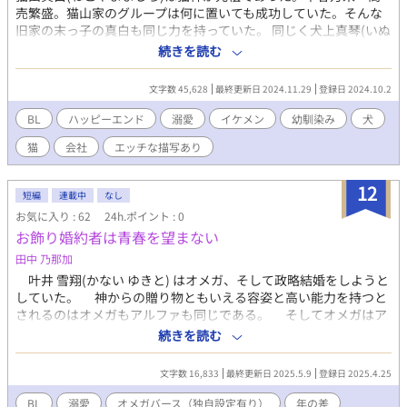
売繁盛。猫山家のグループは何に置いても成功していた。そんな
旧家の末っ子の真白も同じ力を持っていた。 同じく犬上真琴(いぬ
がみまこと)は犬神が祖先であった。なんでもコツコツと仕事をし
続きを読む
て成功していた一族ではあったが。猫山家程の力は疼になく真琴
も同じ犬神の力はあったが自覚はなかった。 猫と犬など相容れぬ
文字数 45,628
最終更新日 2024.11.29
登録日 2024.10.2
ものとして冠婚葬祭くらいしか付き合いのなかったが真白と真琴
は年が一緒の幼馴染みであり昔から仲が良かった。金持ちだから
BL
ハッピーエンド
溺愛
イケメン
幼馴染み
犬
と言って近寄ってくる友達じゃなく純粋に真白に向き合ってくれ
猫
会社
エッチな描写あり
る真琴に小さな恋心を抱いていたが伝えられないまま違う大学へ
進学して一度だけ酔っぱらい、真琴のアパートで一夜を共にす
る。その後大学卒業し真白の父が経営する会社に新人で入社し同
12
短編
連載中
なし
じ部署へ配属になり真琴と再び再会抑えられず溢れだす思いの丈
お気に入り : 62
24h.ポイント : 0
を伝える真白･･････猫と犬、相容れぬ二人のラブストーリー。
お飾り婚約者は青春を望まない
田中 乃那加
叶井 雪翔(かない ゆきと) はオメガ、そして政略結婚をしようと
していた。 神からの贈り物ともいえる容姿と高い能力を持つと
されるのはオメガもアルファも同じである。 そしてオメガはア
ルファと、アルファはオメガとでなければ子は成せない。 さら
続きを読む
にオメガは希少性が高い。故にオメガには縁談が恐ろしいほど舞
い込むのだ。 しかし雪翔は不完全なオメガであった。 発情期
文字数 16,833
最終更新日 2025.5.9
登録日 2025.4.25
がなく、不妊体質であろうと医者には診断された。 おまけに優
れた容姿以外には特に優れた能力はなし、むしろ運動神経も悪く
BL
溺愛
オメガバース（独自設定有り）
年の差