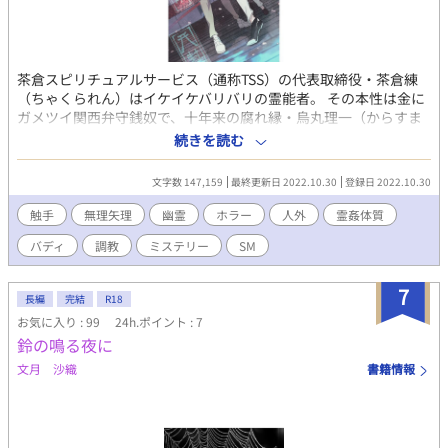
茶倉スピリチュアルサービス（通称TSS）の代表取締役・茶倉練
（ちゃくられん）はイケイケバリバリの霊能者。 その本性は金に
ガメツイ関西弁守銭奴で、十年来の腐れ縁・烏丸理一（からすま
りいち）を馬車馬の如くこき使っていた。 ある時長野県の日水村
続きを読む
（ひみずむら）で土砂崩れが発生、村一番の旧家の後継ぎ・佐沼
尚人（さぬまなおと）が死亡する。 「おきゅうさまの祟りです」
文字数 147,159
最終更新日 2022.10.30
登録日 2022.10.30
喪服の未亡人・佐沼清美（さぬまきよみ）の依頼を受けた二人は
早速現地に飛ぶのだが、そこには練と因縁深い恐ろしい怪異が待
触手
無理矢理
幽霊
ホラー
人外
霊姦体質
ち受けていた。 練×理一、『霊姦体質シリーズ』。今回は陰惨な
バディ
調教
ミステリー
SM
因習に縛られた田舎の村が舞台です。 イラスト：多留谷
（@siacco_）
7
長編
完結
R18
お気に入り : 99
24h.ポイント : 7
鈴の鳴る夜に
文月 沙織
書籍情報