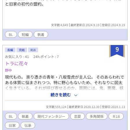
と旧家の初代の盟約。
文字数 4,649
最終更新日 2024.9.19
登録日 2024.9.19
BL
短編
執着
9
長編
完結
R18
お気に入り : 41
24h.ポイント : 7
トラに花々
野中
現代もの。 祟り憑きの青年・八坂雪虎が主人公。 そのあらわれで
ある体質に悩まされつつ、特に野心もないため、それなりに図太
く生きている。 それが呼び寄せるのか、周囲には、鬼、悪魔、妖
といった伝承を因子として祖から受け継ぐ者たちが集まってい
続きを読む
た。 そのためか、主人公も変わっているが、周囲の人間はそれ以
上に変わっている。 似ているところと言えば、致命的なまでに伝
文字数 559,124
最終更新日 2020.12.30
登録日 2020.1.13
承に振り回されている部分。 彼らと関わる中で、主人公は諦めて
受け入れていた伝承からどうにか離れることはできないかと模索
BL
執着
現代ファンタジー
恋愛
多角関係
Ｒ18
をはじめる。 基本、地味め。暴力的表現あります。そしてあまり
旧家
伝承
まともさは求めない方向性です。 リバなど地雷の方は避けてくだ