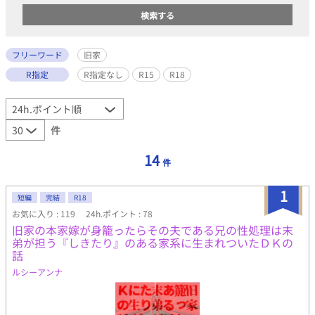
フリーワード
旧家
R指定
R指定なし
R15
R18
件
14
件
1
短編
完結
R18
お気に入り : 119
24h.ポイント : 78
旧家の本家嫁が身籠ったらその夫である兄の性処理は末
弟が担う『しきたり』のある家系に生まれついたＤＫの
話
ルシーアンナ