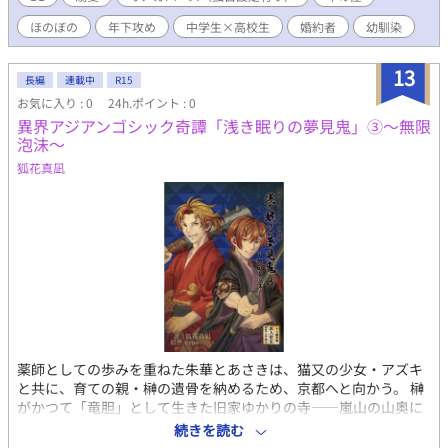
不器用で学校の成績も優秀とは程遠い状態。 さらには身体にあ
ほのぼの
年下攻め
中学生×高校生
婚約者
幼馴染
る大きな火傷の痕。 なのでオメガであることは幼なじみ以外に
は隠し、家族にも冷遇されていた。 そんな彼に舞い込んだ縁談
は、成金家庭であった叶井家には分不相応な旧家で大富豪の長
13
長編
連載中
R15
男、両宮 遼太郎 (もろみや りょうたろう)とのもの。 不思議に思
お気に入り : 0
24h.ポイント : 0
うものの選ぶ権利などないと運命を受け入れていた彼の前に現れ
異界アジアンゴシック奇譚「浅き眠りの夢見鬼」③～無限
たのはなんと自分より五つも歳下の中学生である婚約者で――。
泡沫～
オメガバース×年下攻め×婚約者という性癖のごった煮
狐花真凪
薬師としての歩みを重ねた朱華とあさきは、猫又の少女・アズキ
と共に、育ての親・榊の遺骨を納めるため、京都へと向かう。 榊
がかつて「竜胆」として生きた旧家ゆかりの寺――嵐山の山奥に
ひっそりと佇む隠れ寺で、静かに儀式を終えた彼らは、榊の故郷
続きを読む
である旧家を訪れる。 だが旧家に足を踏み入れた三人は、烙条家