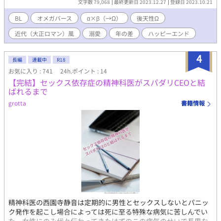
文字数 79,068
最終更新日 2023.12.27
登録日 2023.10.21
BL
オメガバース
α×β（→Ω）
後天性Ω
近代（大正ロマン）風
溺愛
年の差
ハッピーエンド
4
長編
連載中
R18
お気に入り : 741
24h.ポイント : 14
【完結】セックス依存症の精神科医がスパダリCEOと結
ばれるまで
grotta
書籍情報
精神科医の西園寺静音は定期的に男性とセックスしないとパニッ
ク発作を起こし場合によっては死に至る特殊な病気に苦しんでい