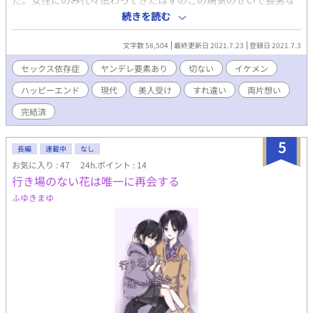
た。女性にのみ代々伝わってきたはずのこの病気のせいで長男な
のにも関わらず当主への道が断たれた。 家で厄介者扱いされなが
続きを読む
ら育った静音は高校時代には劣等感から自らの美貌を利用して男
子生徒を誘惑する遊びに耽る。 その後医大に進学し、病の発症を
文字数 58,504
最終更新日 2021.7.23
登録日 2021.7.3
迎えると静音はセックス依存の症状に苦しみ、複数の男と寝るよ
うになる。 クリニックを開業した32歳現在、セックスの相手を見
セックス依存症
ヤンデレ要素あり
切ない
イケメン
つけては毎週水曜の休診日に男を連れ込んでいる静音。ある日弟
ハッピーエンド
現代
美人受け
すれ違い
両片想い
に参列を頼まれたパーティで高校時代自分に全く見向きもしなか
った東郷雅貴に再会する。 東郷グループのCEOとなり成功を収め
完結済
ている美丈夫に静音はなぜか心を乱された。 歪んだ欲望と捩れた
劣等感に突き動かされ静音は東郷をクリニックに誘き寄せる。 静
5
音の思惑を知らない東郷との駆け引きが始まる。 旧家の呪い的な
長編
連載中
なし
雰囲気のお話です。 受けが設定上前半は不憫で可哀想な描写も多
お気に入り : 47
24h.ポイント : 14
いですが、最後はスパダリ彼氏に溺愛されてハッピーエンドで
行き場のない花は唯一に再会する
す。
ふゆきまゆ