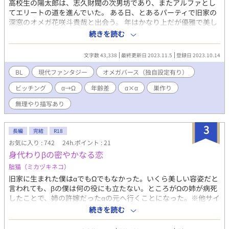
高校生の陽太郎は、志久財閥の次男坊であり、またアルファとし
てエリートの道を進んでいた。 ある日、とあるパーティで旧家の
深窓のオメガ花咲斗貴哉と出会う。 年はかなり上だが優雅で美し
い斗貴哉に一目惚れをするも、陽太郎にはすでに婚約者であるオ
続きを読む
メガのヒカルがいた。 由緒ある家柄の斗貴哉と庶民のヒカル。美
しさも家柄もヒカルより上の斗貴哉に心惹かれるものの、斗貴哉
文字数 43,338
最終更新日 2023.11.5
登録日 2023.10.14
は同級生でアルファでもある宮前の婚約者となってしまう。 斗貴
哉のことは諦め、卒業を前にヒカルと婚前旅行に行こうとしてい
BL
現代ファンタジー
オメガバース（独自設定有り）
た陽太郎の前に宮前が現れ、陽太郎の匂いが気になると言い出し
ビッチング
α→Ω
年齢差
α×α
巣作り
て―― 自尊心が高く他人を見下し気味なエリートアルファの陽太
郎と、それに振り回されつつもニコニコと愛想よく振るまう貧乏
無理やり描写あり
なヒカル。そして年齢は30歳オーバーだけど美しい深窓のオメガ
である斗貴哉と、陽太郎になぜかつきまとう同級生でアルファの
3
宮前。 最初はアルファの陽太郎とオメガのヒカルの話から始ま
長編
完結
R18
り、途中からは斗貴哉×陽太郎になります。 ヒカルとのR18シー
お気に入り : 742
24h.ポイント : 21
ンはありません。 アルファ→オメガへのビッチングがあります。
身代わりβの密やかなる恋
無理やり表現あり。 オメガバースの世界観をお借りしています
朏猫（ミカヅキネコ）
が、ビッチングなど独自設定があります。 ※他サイトでも公開し
ていますが、アルファポリス版は序盤を大きく改稿しており、若
旧家に生まれた僕はαでもΩでもなかった。いくら美しい容姿だと
干ですが設定が異なるところもあります。
言われても、βの僕は何の役にも立たない。ところがΩの姉が病死
したことで、姉の許嫁だったαの元へ行くことになった。※他サイ
トにも掲載 ［名家次男のα × 落ちぶれた旧家のβ（→Ω） / BL /
続きを読む
R18］