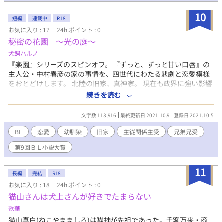
さい。不定期更新。 この話は「小説家になろう」さまでも掲載し
ています。
10
短編
連載中
R18
お気に入り : 17
24h.ポイント : 0
秘密の花園 ～光の庭～
犬飼ハルノ
『楽園』シリーズのスピンオフ。 『ずっと、ずっと甘い口唇』の
主人公・中村春彦の家の事情を、四世代にわたる悲劇と恋愛模様
をおとどけします。 北陸の旧家、真神家。 現在も政界に強い影響
力を持つその一族は、存続のために多大な犠牲を払ってきた。 い
続きを読む
びつな家族関係のなかで、どうしても諦められない恋。 短編をつ
なげていく形です。 メインは春彦の叔父にあたる真神憲二と真神
文字数 113,916
最終更新日 2021.10.9
登録日 2021.10.5
勝巳(弟×兄、近親恋愛)。 そして、長男の俊一と秘書で幼馴染の
覚のひそかな恋(主従関係、主受)。 ＊マークのところは性描写
BL
恋愛
幼馴染
旧家
主従関係主受
兄弟兄受
ありです。お気を付けください。 HP、pixiv、エブリスタ、なろ
第9回ＢＬ小説大賞
うに公開中。
11
長編
完結
R18
お気に入り : 18
24h.ポイント : 0
猫山さんは犬上さんが好きでたまらない
歌華
猫山真白(ねこやまましろ)は猫神が先祖であった。千客万来・商