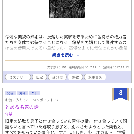
怜悧な美貌の鈴希は、没落した実家を守るために金持ちの権力者
たちを身体で歓待することになる。鈴希を男娼として調教するの
は彼の使用人である小島だった。 高慢なまでに気位のたかい鈴希
は、夜毎淫らな姿を使用人に強いられることになり、あられもな
続きを読む
く乱れ……。 十八歳以下の方はご遠慮ください。 ミステリー仕立
てで、「鬼百合懺悔」の登場人物たちも出てきます。
文字数 80,155
最終更新日 2017.12.11
登録日 2017.11.12
ミステリー
旧家
身分差
調教
木馬責め
8
短編
完結
なし
お気に入り : 7
24h.ポイント : 7
とある名家の話
侑希
旧家の跡取り息子と付き合っていた青年の話。 付き合っていて問
題ないと言っていた跡取り息子と、別れさせようとした両親と、
すべてを知っていた青年と。すこしふしぎ、少しオカルト。神様