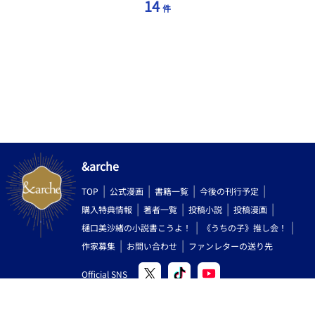
14
件
遠が秘書として遭遇。 三角関係。 『梅雨』・・・
征司が決断する話。 主従愛。 『秋雨』・・・征司
がなくなってすぐの高遠。 『夕映え』・・・高遠のいつまでも消
えない喪失感。 『月夜』・・・ 曉彦の幼馴染、高遠忍と毛利力
人の話。 年下攻め、高飛車受け。
『雨』の兄弟愛。 ＜登場人物紹介＞ 結城征
司 ・・・ 日本最大の財閥と称される結城グループの総帥。
木下蒼 ・・・ 征司の同級生。元恋人。世界有数の科学者。
高遠 篤志 ・・・ 先代の結城征司直属第一秘書。
征司を敬愛し、尽くし続ける。 結城
暁彦 ・・・ 征司の長男。次期総帥。 團 征也 ・・・
暁彦の１０歳下異父弟。３歳の頃に母とともに除籍。 團 孝
&arche
子 ・・・ 暁彦と征也の母。夫の死去と共に結城を除籍。
高遠 忍 ・・・ 高遠の次男。暁彦直属秘書。 高
TOP
公式漫画
書籍一覧
今後の刊行予定
遠 沙織 ・・・ 高遠の娘。欧米地区担当秘書。 毛利 力
斗 ・・・ 顧問弁護士毛利氏の１人息子。暁彦と同輩。法務担
購入特典情報
著者一覧
投稿小説
投稿漫画
当秘書。 ※ HP、pixiv、エブリスタ、なろうに掲載中。 編集つ
樋口美沙緒の小説書こうよ！
《うちの子》推し会！
いでに久々に全て並べて読み返してみたら、壮大な大風呂敷物語
作家募集
お問い合わせ
ファンレターの送り先
の超絶匂わせSS集でした・・・。 なんてこと。 いつか、きっ
と・・・。 この人たちの物語もきちんと書きたいです…。
Official SNS