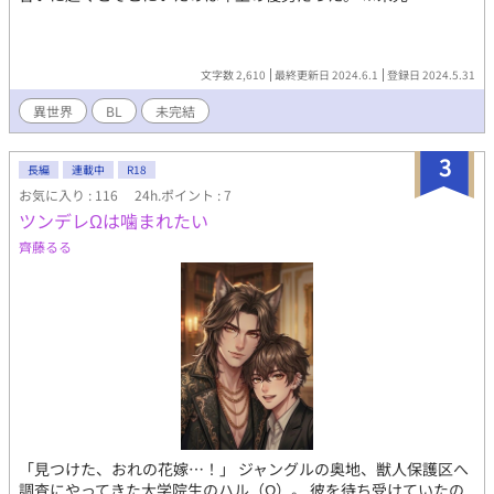
文字数 2,610
最終更新日 2024.6.1
登録日 2024.5.31
異世界
BL
未完結
3
長編
連載中
R18
お気に入り : 116
24h.ポイント : 7
ツンデレΩは噛まれたい
齊藤るる
「見つけた、おれの花嫁…！」 ジャングルの奥地、獣人保護区へ
調査にやってきた大学院生のハル（Ω）。 彼を待ち受けていたの