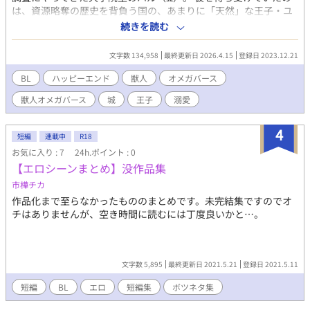
は、資源略奪の歴史を背負う国の、あまりに「天然」な王子・ユ
キ（α）だった。 初対面でいきなり押し倒され、「おれの子を産
続きを読む
んで！」と迫るユキに、ハルはビンタで応戦！ 第一印象は最悪、
考えれば考えるほどムカつく相手なのに、なぜかハルの身体は、
文字数 134,958
最終更新日 2026.4.15
登録日 2023.12.21
ユキの甘い匂いに疼いてしまい…！？ おバカな恋の裏側に、奪わ
れた獣人の歴史が交錯する—— オメガバースとは？ 欧米が発祥と
BL
ハッピーエンド
獣人
オメガバース
いわれる物語設定で、α（アルファ）、β（ベータ）、Ω（オメ
獣人オメガバース
城
王子
溺愛
ガ）、3種の人間が存在するユニバース（架空の世界）のこと。
オメガバースの特徴として、男女に関係なく妊娠することができ
ます。 ⚠️獣型⇄人型に変化するタイプの獣人(わんこ)です 【ジャ
4
短編
連載中
R18
ンル】 ファンタジー・ラブラブ・ギャグ・切ない・ハピエン・子
お気に入り : 7
24h.ポイント : 0
作り・城もの 【メインCP】 攻め・ユキ(ａ) 獣人族の王族。とって
【エロシーンまとめ】没作品集
もお金持ちのボンボン！社交の場ではなんでもそつなくこなせる
スパダリ風味の美青年なのに、日常生活ではちょっと自分の世界
市樺チカ
強めの天然くん。獣人調査のためにやってきたハルに一目惚れ
作品化まで至らなかったもののまとめです。未完結集ですのでオ
し、結婚して！！！おれの子供産んで！！と迫る。モフモフの耳
チはありませんが、空き時間に読むには丁度良いかと…。
と尻尾がチャームポイント。ハルのことを運命のつがいだと言い
張っている。 受け・ハル(Ω) 普通の大学院生。幼い頃から獣人族
に憧れていて、大好きすぎて院でも専攻している。幼稚園のアル
バムには「じゅうじんぞくのおよめさんになりたい」なんて書い
文字数 5,895
最終更新日 2021.5.21
登録日 2021.5.11
ていたのに、いざそれが現実になると…！？！？ものすごい面食
い。ユキの顔が好き。 それぞれのお話の題名に、 ちょっとえっち
短編
BL
エロ
短編集
ボツネタ集
なやつ* えっちなやつ** すごくえっちなやつ*** で印を付けてい