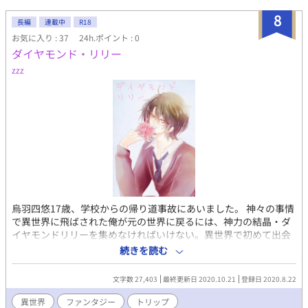
8
長編
連載中
R18
お気に入り : 37
24h.ポイント : 0
ダイヤモンド・リリー
zzz
烏羽四悠17歳、学校からの帰り道事故にあいました。 神々の事情
で異世界に飛ばされた俺が元の世界に戻るには、神力の結晶・ダ
イヤモンドリリーを集めなければいけない。異世界で初めて出会
ったのが王子で、しかも俺の運命の相手！？でもこの生意気少
続きを読む
年、顔は可愛くて好みだけど性格が気に食わない…運命の相手チ
ェンジで！！ 異世界トリップBL。複数のcpが出ますが全て固定。
文字数 27,403
最終更新日 2020.10.21
登録日 2020.8.22
主人公×我儘ツンデレ王子 性描写はだいぶ先。 BeLoveで雪華名
義でupしていたものです。未完結。
異世界
ファンタジー
トリップ