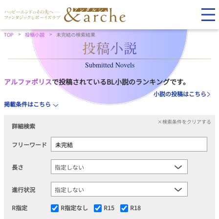
TOP
投稿小説
未完結の検索結果
Submitted Novels
アルファポリス
で投稿されているBL小説のランキングです。
小説の投稿はこちら
掲載条件はこちら
×検索条件をクリアする
詳細検索
フリーワード
長さ
進行状況
R指定
R指定なし
R15
R18