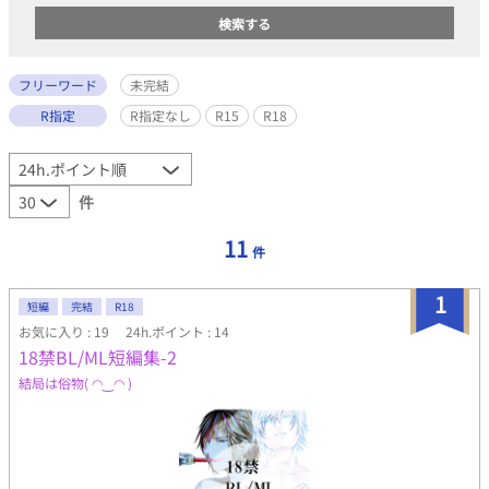
フリーワード
未完結
R指定
R指定なし
R15
R18
件
11
件
1
短編
完結
R18
お気に入り : 19
24h.ポイント : 14
18禁BL/ML短編集-2
結局は俗物( ◠‿◠ )