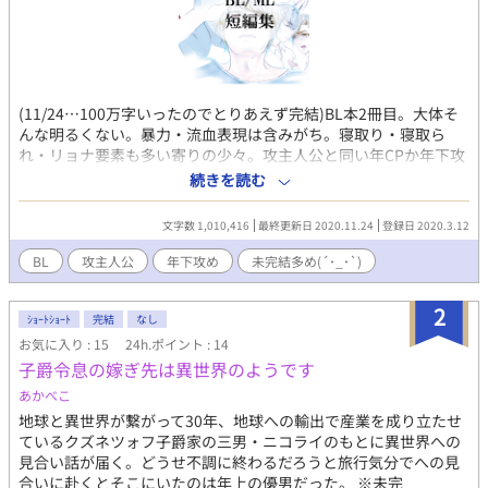
(11/24…100万字いったのでとりあえず完結)BL本2冊目。大体そ
んな明るくない。暴力・流血表現は含みがち。寝取り・寝取ら
れ・リョナ要素も多い寄りの少々。攻主人公と同い年CPか年下攻
めを書きます。女性キャラ登場作も多め。未完結も多め。表紙絵
続きを読む
は当サイトの登録コンテンツのイラストブックにて。完結モノも
エッセイ「喘ぎ声フェチ。」にてプロット等掲載。
文字数 1,010,416
最終更新日 2020.11.24
登録日 2020.3.12
BL
攻主人公
年下攻め
未完結多め(´･_･`)
2
ｼｮｰﾄｼｮｰﾄ
完結
なし
お気に入り : 15
24h.ポイント : 14
子爵令息の嫁ぎ先は異世界のようです
あかべこ
地球と異世界が繋がって30年、地球への輸出で産業を成り立たせ
ているクズネツォフ子爵家の三男・ニコライのもとに異世界への
見合い話が届く。どうせ不調に終わるだろうと旅行気分でへの見
合いに赴くとそこにいたのは年上の優男だった。 ※未完