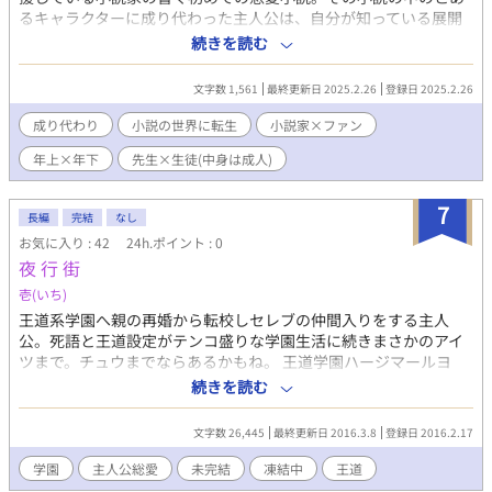
るキャラクターに成り代わった主人公は、自分が知っている展開
のその後の世界はどうなるのか考えていた。来る当日、不自然に
続きを読む
止まる空間の中で唯一動ける自分ともう一人。その人物はなんと
小説家自身だった―――
文字数 1,561
最終更新日 2025.2.26
登録日 2025.2.26
成り代わり
小説の世界に転生
小説家×ファン
年上×年下
先生×生徒(中身は成人)
7
長編
完結
なし
お気に入り : 42
24h.ポイント : 0
夜 行 街
壱(いち)
王道系学園へ親の再婚から転校しセレブの仲間入りをする主人
公。死語と王道設定がテンコ盛りな学園生活に続きまさかのアイ
ツまで。チュウまでならあるかもね。 王道学園ハージマールヨ
ー。 →非王道そこはかとなく。主人公総愛。 →暴力的な表現が最
続きを読む
後の方で出てきます苦手な方はご注意くださいませ。当分先で
す。 →連載凍結のため完結にしてあります。
文字数 26,445
最終更新日 2016.3.8
登録日 2016.2.17
学園
主人公総愛
未完結
凍結中
王道