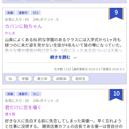
9
長編
連載中
R15
お気に入り : 43
24h.ポイント : 0
カバンに飴ちゃん
わん太
山奥によくあるBL的な学園のあるクラスには入学式から1ヶ月も
経つのに未だ姿を見せない生徒が4名もいて皆の噂になっていた。
色々な噂や憶測が飛び交う中、5月に入ったある日ついに4人揃っ
て登校してきた。美形揃いの4人と何故かもう1人、異彩を放つ5
続きを読む
人目の人物が含まれていた 他サイトで似たような設定の未完結の
作品がありましたら、それは書き散らして放置した昔の私自身の
文字数 7,535
最終更新日 2018.9.6
登録日 2018.9.3
作品である可能性がが高いと思われます。ご了承ください。 今度
こそは完結まで頑張りたいのでゆっくりですがよろしくお願いし
BL
学園
美少年
幼馴染
高校生
ます。
10
長編
連載中
なし
お気に入り : 29
24h.ポイント : 0
君だけに恋を囁く
煙々茸
好きな人に告白する前に失恋してしまった英優一。早く忘れよう
と仕事に没頭する。 雑貨店兼カフェの店長である優一は昔自分の