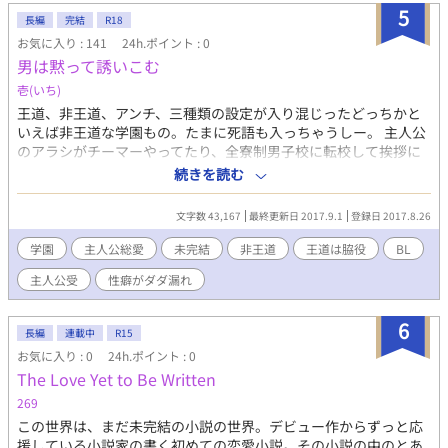
ます。 ⚠️攻めが受けの性器、アヌスを舐める表現が度々ありま
5
長編
完結
R18
す。苦手な方はお気を付けください。 FANBOX開設しました🎈 ・
ボツネタ何本か ・ボツネタ🔞ペニスリング 拘束棒(未完結) そし
お気に入り : 141
24h.ポイント : 0
て秘密の番外編もいち早く読めるかも…？ 「本編完結目前」のお
男は黙って誘いこむ
祭りに乗じて、これまで放出できなかった小ネタや、プロットな
壱(いち)
どを投稿したので、継続支援というよりかは「買い切り」のイメ
王道、非王道、アンチ、三種類の設定が入り混じったどっちかと
ージで、今月だけ覗いてもらえると嬉しいです😋 よろしくお願い
いえば非王道な学園もの。たまに死語も入っちゃうしー。 主人公
します😋 https://saitoruru0116.fanbox.cc/
のアラシがチーマーやってたり、全寮制男子校に転校して挨拶に
いったらホニャララなことされちゃったりする男子校ライフ。ハ
続きを読む
ージマールヨー。 →18禁は保険です。 →連載凍結のため完結にし
てます。 →中途半端に終わります。
文字数 43,167
最終更新日 2017.9.1
登録日 2017.8.26
学園
主人公総愛
未完結
非王道
王道は脇役
BL
主人公受
性癖がダダ漏れ
6
長編
連載中
R15
お気に入り : 0
24h.ポイント : 0
The Love Yet to Be Written
269
この世界は、まだ未完結の小説の世界。デビュー作からずっと応
援している小説家の書く初めての恋愛小説。その小説の中のとあ