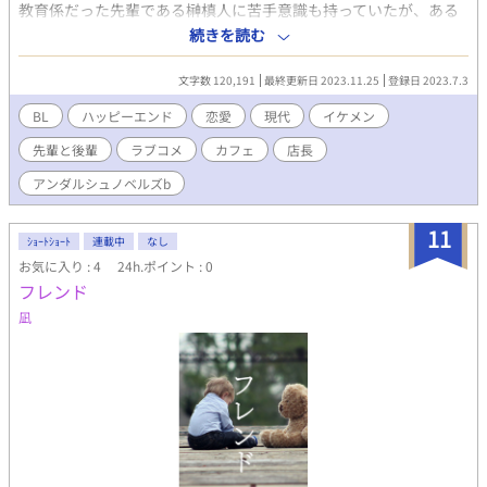
教育係だった先輩である榊槙人に苦手意識も持っていたが、ある
日、二号店の店長である榊に思いもよらない告白をされる。 ずっ
続きを読む
と嫌われていると思っていた榊の本当の気持ちを知った優一にも
心に変化が訪れる――。 ＊ ＊ ＊ かなり昔に書いていた作品で
文字数 120,191
最終更新日 2023.11.25
登録日 2023.7.3
す。 他サイトにも載せていますがこちらは校正したものを順次掲
載して参ります。 未完結でしたので、ここで仕上げられたらと思
BL
ハッピーエンド
恋愛
現代
イケメン
います。
先輩と後輩
ラブコメ
カフェ
店長
アンダルシュノベルズb
11
ｼｮｰﾄｼｮｰﾄ
連載中
なし
お気に入り : 4
24h.ポイント : 0
フレンド
凪