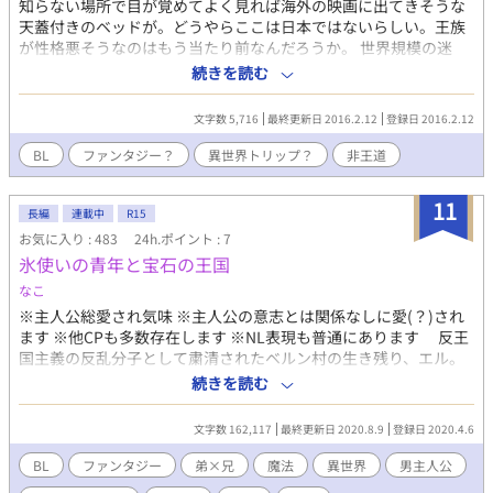
知らない場所で目が覚めてよく見れば海外の映画に出てきそうな
天蓋付きのベッドが。どうやらここは日本ではないらしい。王族
が性格悪そうなのはもう当たり前なんだろうか。 世界規模の迷
子、異世界トリップ、主人公総愛。ある意味ザマァ展開の非王
続きを読む
道。 →完全なる見切り発車。中途半端ですが完結です。
文字数 5,716
最終更新日 2016.2.12
登録日 2016.2.12
BL
ファンタジー？
異世界トリップ？
非王道
11
長編
連載中
R15
お気に入り : 483
24h.ポイント : 7
氷使いの青年と宝石の王国
なこ
※主人公総愛され気味 ※主人公の意志とは関係なしに愛(？)され
ます ※他CPも多数存在します ※NL表現も普通にあります 反王
国主義の反乱分子として粛清されたベルン村の生き残り、エル。
彼は「精霊の愛し子」という特別な存在で、全属性の精霊と心を
続きを読む
通わせることが出来る唯一の人間であった。 しかし、目の前で
何もかもを奪っていった男、レイモンドの部下として5年間地獄を
文字数 162,117
最終更新日 2020.8.9
登録日 2020.4.6
味わい続けてきた彼は、その暴虐の中で愛し子としての禁忌に触
れてしまう。 そんな彼は、ついにギルドや騎士団などに所属し
BL
ファンタジー
弟×兄
魔法
異世界
男主人公
ない「スール」という自由な立場を手にし、スールの中で最も強