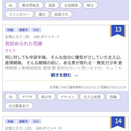
表記あり） ・異世界転生 ・固定CP、主人公総愛され ・【Lv1だけ
BL
異世界転生
溺愛
主従関係
騎士
ど魔王に挑んでいいですか？】と同じ世界観で時間軸はそれより
ファンタジー
魔王
総愛され
も少し過去の作品です。人類最大国家クラリシス王国が舞台。 ・
訪問、閲覧、ブクマ等ありがとうございます(*´ω｀*)暖かく見守
って下さると嬉しいです。 ・こちらの作品は、ムーンライトノベ
13
短編
連載中
R18
ルズ//フジョッシーでも掲載しております
お気に入り : 99
24h.ポイント : 7
見初められた花嫁
さとう
何に対しても中途半端。 そんな自分に嫌気がさしていた主人公、
倉塚朝陽。 そんな朝陽の前に、ある男が現れる─ 無気力少年 倉
塚朝陽×東陵組組長 東陵 要 最初はないと思いますが、ちょこち
ょこ性的表現入れていきますので、一応【R18】指定しておきま
続きを読む
す。 【R18】の章には＊を題名の横につけておきます 年の差BLで
す
文字数 1,488
最終更新日 2018.12.3
登録日 2018.11.29
BL
ヤクザ
美少年
イケメン
主人公総愛
短編
R18要素あり
14
長編
連載中
R18
お気に入り : 125
24h.ポイント : 0