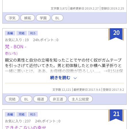
文字数 3,872
最終更新日 2019.2.27
登録日 2019.2.25
浮気
嫉妬
学園
BL
20
長編
完結
R15
お気に入り : 19
24h.ポイント : 0
梵 - BON -
壱(いち)
親父の素性と自分の立場を知ったことでヤの付く奴がガムテープ
を引っさげて近付いてきた。男と初体験したとか横へ菓子折りと
一緒に置いとけ。 ああ、お母様の説教が恐ろしい....。 →R15は保
険です。 →連載凍結のため完結にしてあります。 →BLですが女の
続きを読む
人も出ます。 →中途半端に終わります。
文字数 12,121
最終更新日 2017.9.6
登録日 2017.9.2
完結
BL
極道
非王道
主人公総愛
21
長編
完結
R15
お気に入り : 237
24h.ポイント : 0
できそこないの幸せ