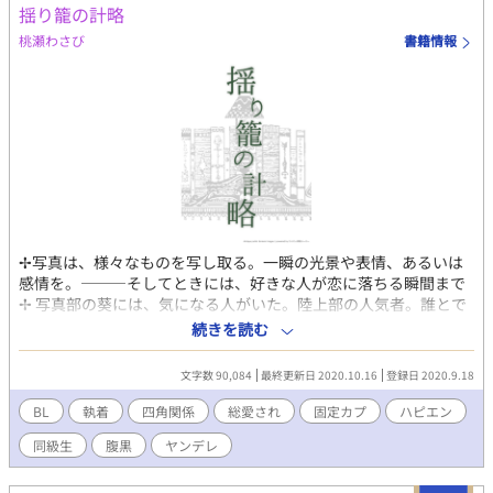
揺り籠の計略
桃瀬わさび
書籍情報
✢写真は、様々なものを写し取る。一瞬の光景や表情、あるいは
感情を。―――そしてときには、好きな人が恋に落ちる瞬間まで
✢ 写真部の葵には、気になる人がいた。陸上部の人気者。誰とで
も分け隔てなく接し屈託なく笑う彼と、地味な俺。想いが叶うな
続きを読む
んて大それたことは思っていない。ただ、図書室の秘密のやりと
りを続けながら見ていられればそれでいいと、思っていた。
文字数 90,084
最終更新日 2020.10.16
登録日 2020.9.18
………そのときまでは。 ―――カメラが写し取ったのは、残酷な
現実。 それに心が砕け散ったとき、生徒会会計が嵐のように現れ
BL
執着
四角関係
総愛され
固定カプ
ハピエン
て―――。腹黒生徒会会計・爽やか陸上部・ヤンデレ弟→平凡主
同級生
腹黒
ヤンデレ
人公の四角関係。主人公総愛されですが、固定カプです。