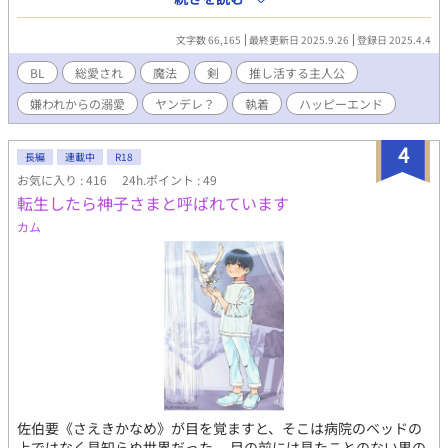
ャイチャ ハピエン 兄弟固定カプ 作中に出てくるセリフ解説 ✱学
でいきます。それでも大丈夫という方はお読みください。
園編 5話 カディラリオ うろっと覚えとけば〜 訳:何となくで覚え
文字数 66,165
最終更新日 2025.9.26
登録日 2025.4.4
とけば (うろ覚えなどのうろの事で造語です。)
BL
総愛され
魔法
剣
推し活する主人公
嫌われからの溺愛
ヤンデレ？
執着
ハッピーエンド
4
長編
連載中
R18
お気に入り : 416
24h.ポイント : 49
転生したら神子さまと呼ばれています
カム
佐伯要《さえきかなめ》が目を覚ますと、そこは病院のベッドの
上ではなく見知らぬ世界だった。 目の前には見たことのない男の