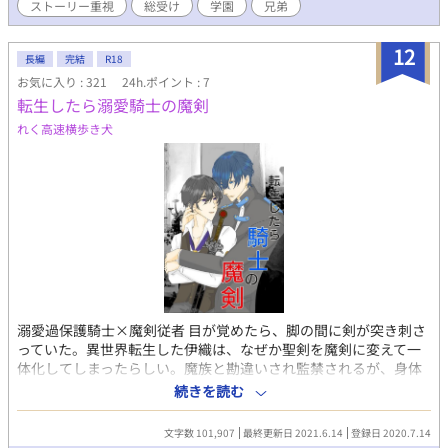
ストーリー重視
総受け
学園
兄弟
い「十傑」の第3位として君臨することとなった。 これは、強
さを得た少年、エルが自分の力で自由に生きていこうとする物
語。 ーー魔法学園編始動。 ※この物語はフィクションです。 ※更
12
長編
完結
R18
新は大体1~3日置きになります。もう1つの小説「百地くんは愛さ
お気に入り : 321
24h.ポイント : 7
れる」と交互に更新していきますので、基本不定期です。 ※感想
転生したら溺愛騎士の魔剣
やリクエストなども、ぜひぜひお待ちしております。 ※キャラの
何人かのイラストなども、下手ながらTwitterに投稿しております
れく高速横歩き犬
ので、プロフィールから飛んでいただければ嬉しいです。
溺愛過保護騎士×魔剣従者 目が覚めたら、脚の間に剣が突き刺さ
っていた。異世界転生した伊織は、なぜか聖剣を魔剣に変えて一
体化してしまったらしい。魔族と勘違いされ監禁されるが、身体
を使って魔剣服従を命令された騎士ヴェルジークに助けられる。
続きを読む
自分の身体と聖剣を元に戻す方法を探すために、身を引き受けて
くれた騎士ヴェルジークの溺愛をされながら従者イオとして生活
文字数 101,907
最終更新日 2021.6.14
登録日 2020.7.14
する事に。 ✼••┈┈⚠┈┈••✼ ・Ｒ１８オリジナルＢＬ （R18は※