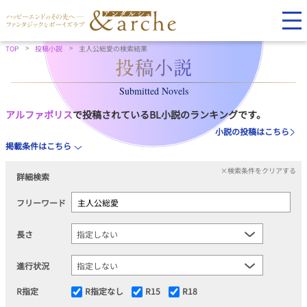
TOP
投稿小説
主人公総愛の検索結果
Submitted Novels
アルファポリス
で投稿されているBL小説のランキングです。
小説の投稿はこちら
掲載条件はこちら
×検索条件をクリアする
詳細検索
フリーワード
長さ
進行状況
R指定
R指定なし
R15
R18