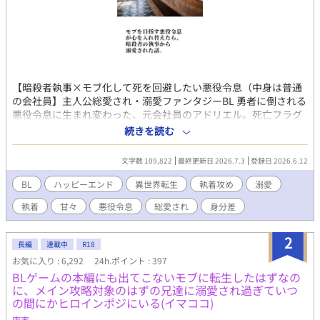
【暗殺者執事×モブ化して死を回避したい悪役令息（中身は普通
の会社員】主人公総愛され・溺愛ファンタジーBL 勇者に倒される
悪役令息に生まれ変わった、元会社員のアドリエル。死亡フラグ
を回避するため行動を改め、父の悪役化も防いだら、なぜだか自
続きを読む
分を殺すはずの執事から求愛されて、おまけに従僕の美少年から
も懐かれているんだけど、なんで――!? 生き残りをかけて奮闘す
文字数 109,822
最終更新日 2026.7.3
登録日 2026.6.12
る転生悪役令息が、気づいたら真実の愛を手にしていて、幸せに
なるお話です。 総受けに見える展開が含まれますが、最終的に主
BL
ハッピーエンド
異世界転生
執着攻め
溺愛
人公とくっつくのは執事ひとりだけです。 性描写のあるエピソー
執着
甘々
悪役令息
総愛され
身分差
ドには（☆）を付けております。 アルファポリス様の独占公開・
最新作です。 皆様に楽しんでいただけたらと願っています。どう
ぞよろしくお願いいたします！ ※本編完結済み。今後は、後日
2
長編
連載中
R18
談・番外編を不定期に投稿します。 ※番外編・第一弾としまし
お気に入り : 6,292
24h.ポイント : 397
て、完結記念SS『プレゼントは僕だった』を更新しました。
BLゲームの本編にも出てこないモブに転生したはずなの
に、メイン攻略対象のはずの兄達に溺愛され過ぎていつ
の間にかヒロインポジにいる(イマココ)
庚寅