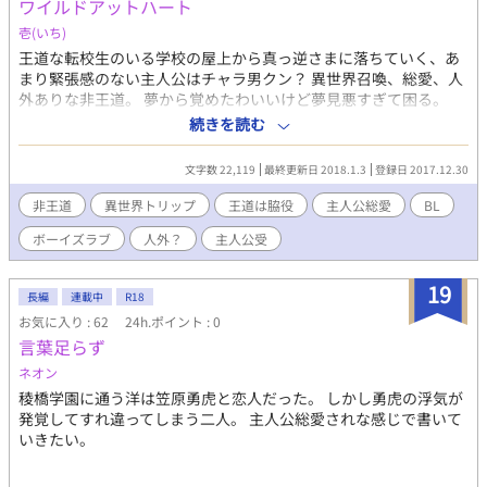
ワイルドアットハート
壱(いち)
王道な転校生のいる学校の屋上から真っ逆さまに落ちていく、あ
まり緊張感のない主人公はチャラ男クン？ 異世界召喚、総愛、人
外ありな非王道。 夢から覚めたわいいけど夢見悪すぎて困る。
あ、そうそう起きたらあの人呼ばないと。女の人。 →R15は保険
続きを読む
です。 →※印は王道に辛辣な場所、転落場面がありますので苦手
な方はご注意ください。 →連載凍結のため中途半端に終わりま
文字数 22,119
最終更新日 2018.1.3
登録日 2017.12.30
す。 →BLですが女の人も出てきます。
非王道
異世界トリップ
王道は脇役
主人公総愛
BL
ボーイズラブ
人外？
主人公受
19
長編
連載中
R18
お気に入り : 62
24h.ポイント : 0
言葉足らず
ネオン
稜橋学園に通う洋は笠原勇虎と恋人だった。 しかし勇虎の浮気が
発覚してすれ違ってしまう二人。 主人公総愛されな感じで書いて
いきたい。