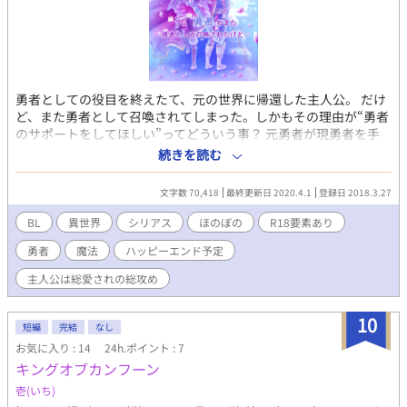
勇者としての役目を終えたて、元の世界に帰還した主人公。 だけ
ど、また勇者として召喚されてしまった。しかもその理由が“勇者
のサポートをしてほしい”ってどういう事？ 元勇者が現勇者を手
助けする物語……ではないです。 ※主人公総愛されの総攻めにな
続きを読む
ります。 ※今後の展開についての質問などはお答え致しませんの
で、ご了承ください。
文字数 70,418
最終更新日 2020.4.1
登録日 2018.3.27
BL
異世界
シリアス
ほのぼの
R18要素あり
勇者
魔法
ハッピーエンド予定
主人公は総愛されの総攻め
10
短編
完結
なし
お気に入り : 14
24h.ポイント : 7
キングオブカンフーン
壱(いち)