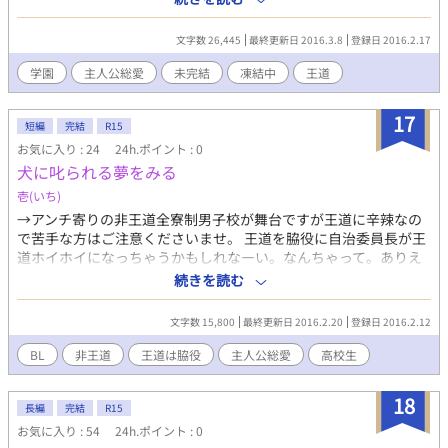
後の方で出てきます苦手な方はご注意くださいませ。当分先で
す。 →連載凍結のため完結にしてあります。
文字数 26,445
最終更新日 2016.3.8
登録日 2016.2.17
学園
主人公総愛
未完結
凍結中
王道
17
短編
完結
R15
お気に入り : 24
24h.ポイント : 0
犬に叱られる夢をみる
壱(いち)
→アンチ寄りの非王道全寮制男子校が舞台ですが王道に辛辣なの
で苦手な方はご注意くださいませ。 王道を脇役に自治委員長が王
道ホイホイになっちゃうかもしれなーい。なんちゃって。ありえ
ません。 →予約更新の為、連載になりますが完結済み。最終は
続きを読む
2/20です。
文字数 15,800
最終更新日 2016.2.20
登録日 2016.2.12
BL
非王道
王道は脇役
主人公総愛
高校生
18
長編
完結
R15
お気に入り : 54
24h.ポイント : 0