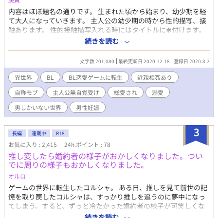
内容はほぼ題名の通りです。 生まれた頃から始まり、幼少期を経
て大人になっていきます。 主人公の幼少期の時から性的描写、接
触あります。 性的接触描写入れる時にはタイトルに✱付けます。
苦手な方ご注意ください。 残酷描写タグは保険です。 良くある話
続きを読む
のアレコレ。 世界観からしてご都合主義全開です。 大した山も谷
もなく、周囲からただただ溺愛されるだけの話になることでしょ
文字数 201,080
最終更新日 2020.12.18
登録日 2020.8.2
う(今の所それしか予定なし) ご都合溺愛苦労なしチート人生系が
読みたい、好きという方以外は面白みないと思われます! ストーリ
異世界
BL
BL恋愛ゲームに転生
近親相姦あり
ーに意味を求める方もUターンをオススメしますm(_ _)m 勢いの
自称モブ
主人公無自覚受け
総愛され
溺愛
まま書くので、文章や言い回し可笑しくても脳内変換したりスル
ーしてやってください(重要) どうしてもそういうの気になる方は
男しかいない世界
男性妊娠
回れ右推奨。 誤字や文章おかしいなって読み返して気がついたら
その都度訂正してます。 完全なる自分の趣味(内容や設定が)と息
3
抜きのみの為の勢いでの作品。 基本の流れも作風も軽ーい感じの
長編
連載中
R18
設定も軽ーい感じの、主人公無自覚総愛され溺愛モノです。 近親
お気に入り : 2,415
24h.ポイント : 78
相姦なので苦手な方はお気をつけください。 何かあればまた追記
推し変したら婚約者の様子がおかしくなりました。つい
します。 更新は不定期です。 なろう様のムーンライトノベルズで
でに周りの様子もおかしくなりました。
掲載しています。 10/23より番外編も別で掲載始めました( ᵕᴗᵕ ) こ
オルロ
ちらには初めて投稿するので不備がありましたらすみません。 タ
グ乗せきれなかったのでこちらに。 地雷ありましたらバックお願
ゲームの世界に転生したコルシャ。 ある日、推しを見て前世の記
い致します。 BL恋愛ゲームに転生 近親相姦 自称モブ 主人公無自
憶を取り戻したコルシャは、すっかり推しを追うのに夢中になっ
覚受け 主人公総愛され 溺愛 男しかいない世界 男性妊娠 ショタ受
てしまう。すると、ずっと冷たかった婚約者の様子が可笑しくな
け (幼少期は本場なし) それ以外はあるかも ご都合チート ただイチ
ってきて、そして何故か周りの様子も？！ 主人公総愛されで進ん
続きを読む