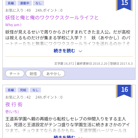
15
長編
連載中
なし
お気に入り : 49
24h.ポイント : 0
妖怪と俺と俺のワクワクスクールライフと
Who am I
妖怪が見えるせいで周りからさげすまれてきた主人公。だが高校
は視えるものだけが集まる学校に入学？！ 妖（あやかし）のパ
ートナーたちと無事にワクワクスクールライフを送れるのか？そ
して鈍感＆天然主人公はみんなの隠された... 訂正、意外とオープ
続きを読む
ンな恋心に気付くのだろうか。
そして誰も知らない主人公の秘密が今あ
文字数 16,972
最終更新日 2018.2.20
登録日 2017.6.3
かされる。 主人公総愛されで、チートな部分もあります。 批判と
かはやめてください。ガラスのハートが砕け散っちゃうので。
チート
妖怪
あやかし
16
長編
完結
なし
お気に入り : 42
24h.ポイント : 0
夜 行 街
壱(いち)
王道系学園へ親の再婚から転校しセレブの仲間入りをする主人
公。死語と王道設定がテンコ盛りな学園生活に続きまさかのアイ
ツまで。チュウまでならあるかもね。 王道学園ハージマールヨ
ー。 →非王道そこはかとなく。主人公総愛。 →暴力的な表現が最
続きを読む