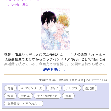
さくら怜音／黒桜
溺愛・腹黒ヤンデレ×病弱な俺様わんこ 主人公総愛され ＊＊＊
現役高校生でありながらロックバンド「WINGS」として地道に音
楽活動を続けている、今西光と相羽勝行。 父親の虐待から助けて
くれた親友・勝行の義弟として生きることを選んだ光は、生まれ
続きを読む
つき心臓に病を抱えて闘病中。大学受験を控えながらも、光を過
保護に構う勝行の優しさに甘えてばかりの日々。 ある日四つ葉の
文字数 380,870
最終更新日 2022.6.18
登録日 2020.11.20
クローバー伝説を聞いた光は、勝行にプレゼントしたくて自分も
探し始める。だがそう簡単には見つからず、病弱な身体は悲鳴を
青春
WINGSシリーズ
切ない
シリアス
義兄弟
あげてしまう。 音楽活動の相棒として、義兄弟として、互いの手
執着
共依存
主人公総愛され
音楽
を取り生涯寄り添うことを選んだ二人の純愛青春物語。 ★★★
WINGSシリーズ本編第２部 ★★★ 高校3年生の物語を収録して
腹黒優等生と不良わんこ
います。 ▶本編Ⅰ 背徳の堕天使 全2巻 （kindle電子書籍）の