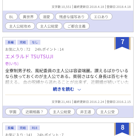
文字数 10,551
最終更新日 2018.4.18
登録日 2018.4.18
BL
異世界
溺愛
残虐な描写あり
エロあり
主人公総攻め
主人公総愛
ご都合主義
7
長編
完結
なし
お気に入り : 72
24h.ポイント : 14
エメラルド TSUTSUJI
壱(いち)
全寮制男子校、風紀委員の主人公は容姿端麗。讃えるばかりいる
なら放っておくのが主人公である。貧弱さはなく身長は百七十を
超える。 血の呪縛から逃れることが出来ず、近親婚が続いていた
家系にはやっと救われるコトが...。兄弟のイロハと血の誘惑。 知
続きを読む
人の学校に雲隠れした主人公の周りは男だらけなのに同性への恋
愛事情に寛容な学校内。犯罪じゃなければなんでもありっぽい事
文字数 21,481
最終更新日 2016.2.24
登録日 2016.2.15
に辟易する。取り締まる側になってから転校生が来て仕事が山積
みになった。 生徒会長と転校生の性事情と転校生から主人公への
学園
近親相姦？
主人公総愛
非王道
主人公受
セクハラ？理事長から転校生への仕返しは手加減がない。 愛があ
ると思っていたのに、気付いてしまえば赤の他人への触れ合いに
8
さえ過敏になる体は...。 →連載凍結してますので完結になってい
長編
完結
R18
ます。 →非王道 →行方不明だった本文を発見したので更新。
お気に入り : 141
24h.ポイント : 7