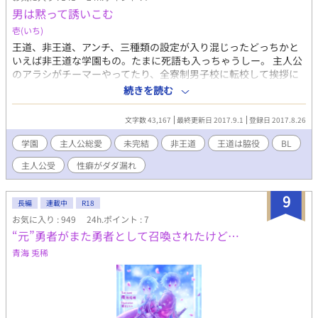
男は黙って誘いこむ
壱(いち)
王道、非王道、アンチ、三種類の設定が入り混じったどっちかと
いえば非王道な学園もの。たまに死語も入っちゃうしー。 主人公
のアラシがチーマーやってたり、全寮制男子校に転校して挨拶に
いったらホニャララなことされちゃったりする男子校ライフ。ハ
続きを読む
ージマールヨー。 →18禁は保険です。 →連載凍結のため完結にし
てます。 →中途半端に終わります。
文字数 43,167
最終更新日 2017.9.1
登録日 2017.8.26
学園
主人公総愛
未完結
非王道
王道は脇役
BL
主人公受
性癖がダダ漏れ
9
長編
連載中
R18
お気に入り : 949
24h.ポイント : 7
“元”勇者がまた勇者として召喚されたけど…
青海 兎稀