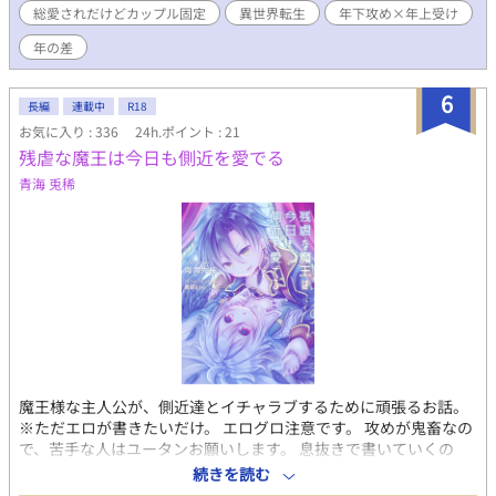
総愛されだけどカップル固定
異世界転生
年下攻め×年上受け
後半入る予定なので、＊入れますがご注意ください！
年の差
6
長編
連載中
R18
お気に入り : 336
24h.ポイント : 21
残虐な魔王は今日も側近を愛でる
青海 兎稀
魔王様な主人公が、側近達とイチャラブするために頑張るお話。
※ただエロが書きたいだけ。 エログロ注意です。 攻めが鬼畜なの
で、苦手な人はユータンお願いします。 息抜きで書いていくの
で、更新は不定期です。
続きを読む