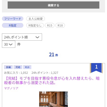
フリーワード
主人公総愛
R指定
R指定なし
R15
R18
件
21
件
1
長編
完結
R18
お気に入り : 1,052
24h.ポイント : 1,327
【完結】モブを目指す悪役令息が心を入れ替えたら、暗
殺者の執事から溺愛された話。
マグノリア