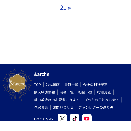
続編になります。読めない方向けににあらすじをつけています。
冒頭の人物紹介＆あらすじページには内容のネタバレも含まれま
21
件
すのでご注意ください。 ※前作「両翼少年協奏曲」とは同じ時系
列の話です 視点や展開が多少異なります。単品でも楽しめます
が、できれば両方ご覧いただけると嬉しいです ※主人公は被虐待
のトラウマを抱えています。軽度な暴力シーンがあります。苦手
な方はご注意くだださい。
&arche
TOP
公式漫画
書籍一覧
今後の刊行予定
購入特典情報
著者一覧
投稿小説
投稿漫画
樋口美沙緒の小説書こうよ！
《うちの子》推し会！
作家募集
お問い合わせ
ファンレターの送り先
Official SNS