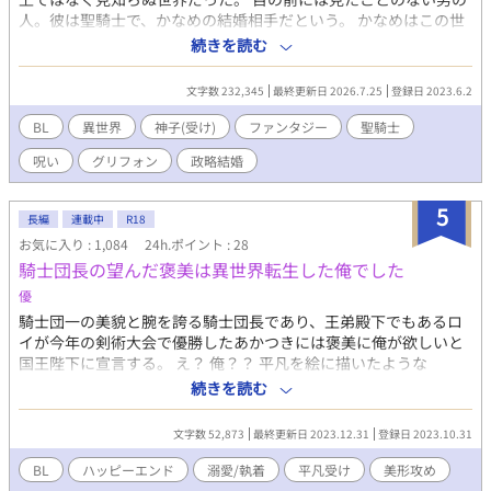
人。彼は聖騎士で、かなめの結婚相手だという。 かなめはこの世
界で『神子さま』と呼ばれる存在だった。 健康な身体を手に入れ
続きを読む
て神子さまの生活を満喫するかなめだが、呪術師に命を狙われ、
八百年前の夢を見るようになる。 八百年前、神子にはとても大切
文字数 232,345
最終更新日 2026.7.25
登録日 2023.6.2
な幼なじみがいた。 訳あり転生神子が本当の愛を手に入れて幸せ
になるまでのお話です。 聖騎士×転生神子 主人公総愛され気味で
BL
異世界
神子(受け)
ファンタジー
聖騎士
すが、最終は固定。 ファンタジー色強め（作者の好み満載です）
呪い
グリフォン
政略結婚
更新速度は遅めです。 エピソード0はアルバート視点。それ以降
はかなめ視点になります。 聖騎士や神子、神官や呪術師などはオ
リジナルの設定となっております。 『転生したら神子と呼ばれて
5
長編
連載中
R18
います』を書き直しました。 表紙のイラストはしけつ（ck2）さ
お気に入り : 1,084
24h.ポイント : 28
まにいただきました。ありがとうございます！
騎士団長の望んだ褒美は異世界転生した俺でした
優
騎士団一の美貌と腕を誇る騎士団長であり、王弟殿下でもあるロ
イが今年の剣術大会で優勝したあかつきには褒美に俺が欲しいと
国王陛下に宣言する。 え？ 俺？？ 平凡を絵に描いたような
俺？？ いや、ありえんって！！ 異世界転生しているため、主人公
続きを読む
の感覚は現代日本のままですが、こちらの世界は男女、男男、女
女、タブー視されていない設定。 平凡な主人公(受)があっさり美
文字数 52,873
最終更新日 2023.12.31
登録日 2023.10.31
形騎士団長(攻)の褒美にされると思いきや、いろんな所から横や
り入り……。 主人公総愛されで、シリアスほぼなく、ドタバタハ
BL
ハッピーエンド
溺愛/執着
平凡受け
美形攻め
ッピーエンドです♪ そこまで長い話にはしない予定です。 R18 が