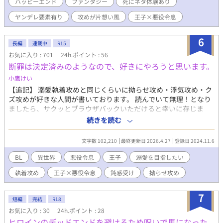
ハッピーエンド
ファンタジー
死にネタ体験あり
ヤンデレ要素有り
攻めが片想い風
王子×悪役令息
6
長編
連載中
R15
お気に入り : 701
24h.ポイント : 56
断罪は決定済みのようなので、好きにやろうと思います。
小鷹けい
【追記】 溺愛執着攻めと同じくらいに拗らせ攻め・浮気攻め・ク
ズ攻めが好きな人間が書いております。 読んでいて無理！となり
ましたら、サクッとブラウザバックいただけると幸いに存じま
す。 最終的にカプになるのは、あくまで王子×悪役令息です。
続きを読む
【追記終】 王子×悪役令息が書きたくなって、見切り発車で書き
始めました。 オリジナルＢＬ初心者です。生温かい目で見ていた
文字数 102,210
最終更新日 2026.4.27
登録日 2024.11.6
だけますとありがたく存じます。 自分が『悪役令息』と呼ばれる
存在だと気付いている主人公と、面倒くさい性格の王子と、過保
BL
異世界
悪役令息
王子
溺愛を目指したい
護な兄がいます。 ヒロイン(♂)役はいますが、あくまで王子×悪
執着攻め
王子×悪役令息
鈍感受け
拗らせ攻め
役令息ものです。 最終的に執着溺愛に持って行けるようにしたい
と思っております。 ※第一王子の名前をレオンにするかラインに
するかで迷ってた当時の痕跡があったため、気付いた箇所は修正
7
短編
完結
R18
しました。正しくはレオンハルトのところ、まだラインハルト表
お気に入り : 30
24h.ポイント : 28
記になっている箇所があるかもしれません。
ヒロインのデッドエンドを避けるため呪いで馬になった