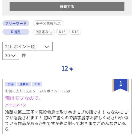
フリーワード
王子×悪役令息
R指定
R指定なし
R15
R18
件
12
件
1
長編
連載中
R18
お気に入り : 6,975
24h.ポイント : 768
俺はモブなので。
バニラアイス
冷酷な第二王子×悪役令息の取り巻きモブの話です！ ちなみにモ
ブが溺愛されます！ 初めて書くので誤字脱字お許しください💦 似
ている作品があるかもですが先に謝っておきますごめんなさい🙏
💦