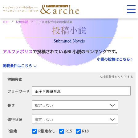
TOP
投稿小説
王子×悪役令息の検索結果
Submitted Novels
アルファポリス
で投稿されているBL小説のランキングです。
小説の投稿はこちら
掲載条件はこちら
×検索条件をクリアする
詳細検索
フリーワード
長さ
進行状況
R指定
R指定なし
R15
R18