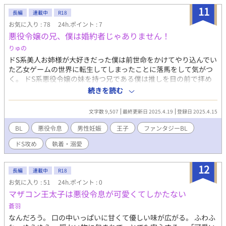
11
長編
連載中
R18
お気に入り : 78
24h.ポイント : 7
悪役令嬢の兄、僕は婚約者じゃありません！
りゅの
ドS系美人お姉様が大好きだった僕は前世命をかけてやり込んでい
た乙女ゲームの世界に転生してしまったことに落馬をして気がつ
く。 ドS系悪役令嬢の妹を持つ兄である僕は推しを目の前で拝め
ることに感動！絶対に幸せにしてやるから＿＿ ＿＿＿＿＿待て
続きを読む
よ、悪役令嬢に兄なんていたっけ？ みたいな話 ※前世は女です
が、今世はしっかり性自認男です。かつて女性だった経験も生か
文字数 9,507
最終更新日 2025.4.19
登録日 2025.4.15
してめちゃくちゃモテる設定です。 王子×悪役令息になる予定で
す。 ⚠️男性妊娠描写があります。同性婚あり、魔力入れれば妊娠
BL
悪役令息
男性妊娠
王子
ファンタジーBL
できるファンタジーです。 ⚠️主人公も周りも平気で人を殺しま
ドS攻め
執着・溺愛
す。 朝と夜の2話ずつ更新
12
長編
連載中
R18
お気に入り : 51
24h.ポイント : 0
マザコン王太子は悪役令息が可愛くてしかたない
蒼羽
なんだろう。 口の中いっぱいに甘くて優しい味が広がる。 ふわふ