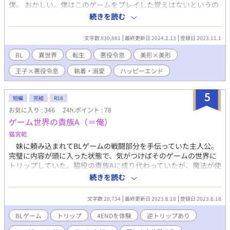
ーンライトにも同時掲載 ※転載・AI取り込み禁止※
僕。 おかしい。僕はこのゲームをプレイした覚えはないというの
に…。 だが転生してしまったのならしょうがない！前世の記憶を
続きを読む
思い出したからには全力で悪役を楽しむぞー！ 当然、怪我とか迷
惑がかかるようないじわるはしないけどね！ ※注意事項がある
文字数 830,881
最終更新日 2024.2.13
登録日 2023.11.1
話に※マークを付けました。こちらのマークがある場合は必ず読
む前のご注意をお読みください。 ※小説家になろうさんでも公開
BL
異世界
転生
悪役令息
美形×美形
しております。 ※小説家になろうさんにてこちらの作品のTwitter
王子×悪役令息
執着・溺愛
ハッピーエンド
まとめが置いてあります。(Twitterまとめは量が多いのでこちらで
は公開しません)
5
短編
完結
R18
お気に入り : 346
24h.ポイント : 78
ゲーム世界の貴族A（＝俺）
猫宮乾
妹に頼み込まれてBLゲームの戦闘部分を手伝っていた主人公。
完璧に内容が頭に入った状態で、気がつけばそのゲームの世界に
トリップしていた。脇役の貴族Aに成り代わっていたが、魔法が使
えて楽しすぎた！ が、BLゲームの世界だって事を忘れていた。
続きを読む
文字数 20,734
最終更新日 2023.8.18
登録日 2023.8.18
BLゲーム
トリップ
4ENDを体験
逆トリップあり