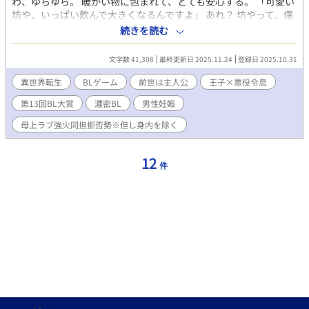
わ、ゆらゆら。 暖かい物に包まれて、とても安心する。 「可愛い
坊や、いっぱい飲んで大きくなるんですよ」 あれ？ 坊やって、僕
の事？ そっか、僕今は赤ちゃんなんだっけ。 え？いやいや、赤ち
続きを読む
ゃんってどういう事？ だって僕死んだはずだよね？ 気付いたら赤
ちゃんになっていた僕。 そんな僕を抱いて柔らかく微笑むのは、
文字数 41,308
最終更新日 2025.11.24
登録日 2025.10.31
僕が冤罪で断罪してやるはずだった”悪役令息”だった。 その光景
をすぐ傍で見守っているのが、僕を処刑台に送り自ら執行した”王
異世界転生
BLゲーム
前世は主人公
王子×悪役令息
太子殿下”だ。 どういう事⁉と混乱する頭でも、お乳を飲む口は止
第13回BL大賞
濃密BL
男性妊娠
まらない。 平凡な日本人だったはずの自分が、気付くとBLゲーム
の主人公に転生していた。 「よし、ハーレムでも作り上げるか
母上ラブ強火同担拒否勢※但し身内を除く
な」と調子に乗って、悪役令息に冤罪を着せた結果、処刑台に送
られた。 死んだはずなのに、自分はまた転生している。 よりによ
って”王太子殿下”と”悪役令息”の元に生まれてくるなんて！ 異世
12
件
界転生してBLゲームの主人公になって色々やらかした”僕”が、再
度転生した後に「気付きと反省」を繰り返して「母上ラブ強火同
担拒否勢（※但し身内を除く）」な”俺”となり、母にそっくりな
自分の婚約者が可愛くて可愛くてしかたなくて「あー…食べた
い」と接触過多な日々を過ごしていく若干コメディな話です。 ※
異世界特有のご都合展開があります。 ※男性が妊娠・出産をする
表現があります。 ※初投稿です、更新は不定期ですが完結しま
す。 ※年内はお返事する時間が取れないので感想は閉じていま
す、ご容赦ください。 ※時間が取れる様になったり連載が終わっ
た後に開く予定です、宜しくお願い致します。