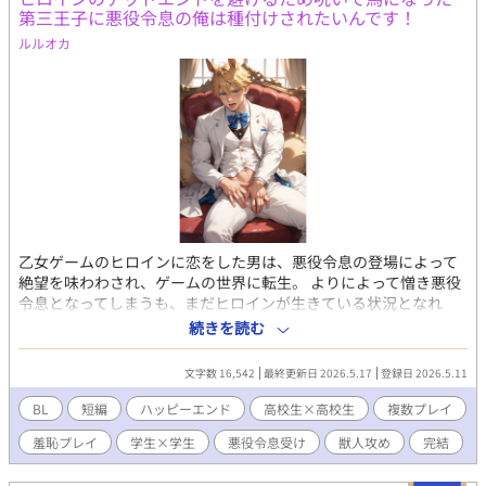
第三王子に悪役令息の俺は種付けされたいんです！
ルルオカ
乙女ゲームのヒロインに恋をした男は、悪役令息の登場によって
絶望を味わわされ、ゲームの世界に転生。 よりによって憎き悪役
令息となってしまうも、まだヒロインが生きている状況となれ
ば、もちろん助けたいと思い、呪いを解く方法を調べたらまさか
続きを読む
のまさか、第三王子と・・・。 異世界転生もののBL小説です。
R18。 馬の獣人の王子×悪役令息。
文字数 16,542
最終更新日 2026.5.17
登録日 2026.5.11
BL
短編
ハッピーエンド
高校生×高校生
複数プレイ
羞恥プレイ
学生×学生
悪役令息受け
獣人攻め
完結