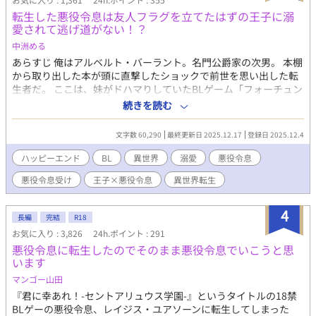
転生した悪役令息は友人フラグを立てたはずの王子に溺
愛されて逃げ道がない！？
中洲める
あらすじ 俺はアルベルト・バーラント。名門公爵家の次男。 本棚
から取り出した本が頭に直撃したショックで前世を思い出した転
生者だ。 ここは、妹がドハマりしていたBLゲーム「フォーチュン
シード」の世界。 そして俺は、そのゲームで「断罪・国外追放
続きを読む
（＝実質死）」される悪役令息。 ゲームのアルベルトは一目惚れ
した第二王子ノワールに強引に婚約し、ヒロイン（男）に嫌がら
文字数 60,290
最終更新日 2025.12.17
登録日 2025.12.4
せしまくる最低最悪の悪役。 そして最後は華麗に破滅。 なんでそ
んなキャラに転生しちゃったの！？ だが、まだ慌てるような時間
ハッピーエンド
BL
異世界
溺愛
悪役令息
じゃない。 記憶を取り戻したのは７歳。今ならまだ取り返しがつ
悪役令息受け
王子×悪役令息
異世界転生
く。 巻き返しはできる！！ ……しかしゲームの知識は妹がプレイ
していた断片しか知らん。 フラグもイベントもなーんにもわから
ん！ フラグ回避は不可！ これは詰んだ！ でも、破滅は嫌だ！
4
長編
完結
R18
ならばせめて、清く正しく誠実に生きていけばいい！ 悪役令息ル
お気に入り : 3,826
24h.ポイント : 291
ートなんか行くものか！ そうやって清く正しく生きてきた。 それ
悪役令息に転生したのでそのまま悪役令息でいこうと思
なのに、気づけば友人として仲良くなったはずの第二王子ノワー
います
ルは、何故か俺に向かって愛情と独占欲を爆上げしている。 なぜ
だ！ おまえには、ヒロイン（男）がいるだろう！？ 溺愛第二王子
マンゴー山田
×転生悪役令息。 運命のはずがバグり散らかす、破滅回避ラブ
『君に幸あれ！-セントアリュウス学園-』というタイトルの18禁
（？）コメディ開幕！ R18は後半。 性描写あり＊ついてます。 ム
BLゲーの悪役令息、レイジス・ユアソーンに転生してしまった