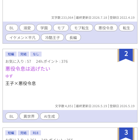
文字数 233,064
最終更新日 2026.7.18
登録日 2022.4.19
BL
溺愛
学園
モブ
モブ転生
悪役令息
転生
イケメン×平凡
冷酷王子
長編
2
短編
完結
なし
お気に入り : 57
24h.ポイント : 376
悪役令息は逃げたい
ゆず
王子×悪役令息
文字数 4,851
最終更新日 2026.5.19
登録日 2026.5.19
BL
異世界
AI生成
3
短編
完結
R18
お気に入り : 1,361
24h.ポイント : 355