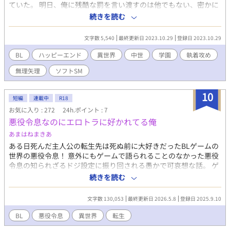
ていた。 明日、俺に残酷な罰を言い渡すのは他でもない、密かに
想いを寄せていた学友のリュシアン第二王子だ。 絶望と焦燥の
続きを読む
中、ギュスターヴは最後の夜もSMプレイをしてくれる娼館に足を
運んだ。 だって、この娼館の男娼、リュシアンに声がそっくりだ
文字数 5,540
最終更新日 2023.10.29
登録日 2023.10.29
から…… 「第二王子×悪役令息」の乙女ゲーム転生ものです。 ム
ーンライトノベルズにも掲載しています。
BL
ハッピーエンド
異世界
中世
学園
執着攻め
無理矢理
ソフトSM
10
短編
連載中
R18
お気に入り : 272
24h.ポイント : 7
悪役令息なのにエロトラに好かれてる俺
あまはねまきあ
ある日死んだ主人公の転生先は死ぬ前に大好きだったBLゲームの
世界の悪役令息！ 意外にもゲームで語られることのなかった悪役
令息の知られざるドジ設定に振り回される愚かで可哀想な話。 ゲ
ーム内でも美形と謳われる悪役令息のせいで何をしても攻略対象
続きを読む
者(以外も)好感度が上がってしまい振り回され続ける悪役令息。
果たして彼は無事に追放されて可愛い女の子を捕まえて穏やかな
文字数 130,053
最終更新日 2026.5.8
登録日 2025.9.10
老後を迎えることができるのか──────！ 毎週金曜日に1話
ずつ更新(の予定) 主人公総受けもの 王子×悪役令息 本編において
BL
悪役令息
異世界
転生
他でカップリングが成立(合体)することは無いです。