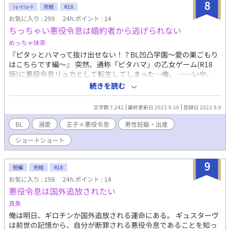
8
ｼｮｰﾄｼｮｰﾄ
完結
R18
お気に入り : 299
24h.ポイント : 14
ちっちゃい悪役令息は婚約者から逃げられない
めっちゃ抹茶
『ピタッとハマって抜け出せない！？BL凹凸学園〜愛の巣ごもり
はこちらです編〜』 突然、通称「ピタハマ」の乙女ゲーム(R18
版)に悪役令息リュカとして転生してしまった…俺。 ……いや、
…………………はは、ハハハ。 … …… ……… ムリだよぉぉおお
続きを読む
おお！！ だってこのゲームっ！特にR18版なんて！！ (ふぅ) (スゥ
ぅぅぅぅゥゥウ!!!) 相性の一番いいヤツとヤリまくって 学生の身
文字数 7,242
最終更新日 2023.9.10
登録日 2023.9.9
なのに子作りに励むゲームなんだぁぁぁあああ！！ 悪役とか関係
ないんだゾ！！！！ ムリだよぉぉおおおお！！！！！！ (ナレー
BL
溺愛
王子×悪役令息
男性妊娠・出産
ター:俺) さて、貞操を守りつつ無事に学園から脱出出来るの
ショートショート
か！？ 俺の運命やいかに………！ 盛り上がった気分のまま突っ走
って書いた話です。テンションは常にジェットコースター ちっち
ゃいのに男前なの、可愛い。 溺愛ﾃﾞﾛﾃﾞﾛエロ注意。 R-18には＊付
9
短編
完結
R18
けてます
お気に入り : 198
24h.ポイント : 14
悪役令息は国外追放されたい
真魚
俺は明日、ギロチンか国外追放される運命にある。 ギュスターヴ
は前世の記憶から、自分が断罪される悪役令息であることを知っ