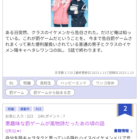
ある日突然、クラスのイケメンから告白された。だけど俺は知っ
ている。これが罰ゲームだということを。 今まで告白罰ゲームさ
れまくって来た便利屋扱いされている普通の男子とクラスのイケ
メン陽キャヘタレワンコのBL。 5話で終わります。
文字数 3,710
最終更新日 2023.1.13
登録日 2023.1.13
BL
短編
高校生
ハッピーエンド
ワンコ攻め
罰ゲーム
罰ゲームから始まる恋
2
短編
連載中
R18
お気に入り : 323
24h.ポイント : 7
悪趣味な罰ゲームが風物詩だったあの頃の話
Q矢(Q.➽)
書籍情報
自分を陰キャヲタクと思っている隠れハイスペイケメン×リア充