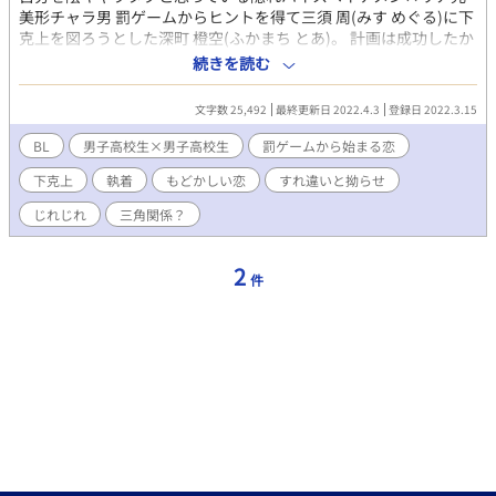
美形チャラ男 罰ゲームからヒントを得て三須 周(みす めぐる)に下
克上を図ろうとした深町 橙空(ふかまち とあ)。 計画は成功したか
のように思えたが、それには思わぬ後遺症が。 別れてから本気に
続きを読む
なる恋。 湯巻 健一郎 (三須の幼馴染み) ※受けの性格が結構悪いの
で苦手な方はご注意下さい。
文字数 25,492
最終更新日 2022.4.3
登録日 2022.3.15
BL
男子高校生×男子高校生
罰ゲームから始まる恋
下克上
執着
もどかしい恋
すれ違いと拗らせ
じれじれ
三角関係？
2
件