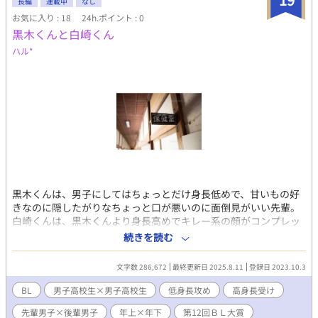
長編
連載中
なし
お気に入り : 18
24h.ポイント : 0
黒木くんと白崎くん
ハル*
黒木くんは、男子にしてはちょっとだけ身長低めで、甘いもの好
きなのに隠したがりなちょっと口が悪いのに面倒見がいい先輩。
白崎くんは、黒木くんより身長高めでキレー系の顔がコンプレッ
クスの後輩。 中学１年の時に、委員会の先輩だった黒木くんが卒
続きを読む
業する前に、白崎くんに残した言葉からうつむきがちだった生活
が変わっていって…。 「先輩は何気ないつもりだったんでしょう
文字数 286,672
最終更新日 2025.8.11
登録日 2023.10.3
けど、僕にとってはそれはまるで神様からの言葉みたいだったん
です」 ノンケの先輩を好きになった、初恋が黒木先輩という白崎
BL
男子高校生×男子高校生
低身長攻め
高身長受け
くん。 自分を意識してほしいけど、まるで子どもみたいなやり方
先輩男子×後輩男子
年上×年下
第12回ＢＬ大賞
でしか先輩の前に出られない。 …でも、男の僕が先輩を好きにな