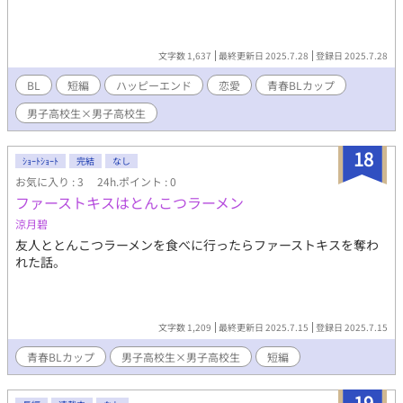
文字数 1,637
最終更新日 2025.7.28
登録日 2025.7.28
BL
短編
ハッピーエンド
恋愛
青春BLカップ​
男子高校生×男子高校生
18
ｼｮｰﾄｼｮｰﾄ
完結
なし
お気に入り : 3
24h.ポイント : 0
ファーストキスはとんこつラーメン
涼月碧
友人ととんこつラーメンを食べに行ったらファーストキスを奪わ
れた話。
文字数 1,209
最終更新日 2025.7.15
登録日 2025.7.15
青春BLカップ
男子高校生×男子高校生
短編
19