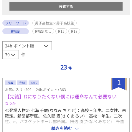
フリーワード
男子高校生×男子高校生
R指定
R指定なし
R15
R18
件
23
件
1
長編
完結
なし
お気に入り : 209
24h.ポイント : 363
【完結】Ωになりたくない僕には運命なんて必要ない！
なつか
≪登場人物≫ 七海 千歳(ななみ ちとせ)：高校三年生。二次性、未
確定。新聞部所属。 佐久間 累(さくま るい)：高校一年生。二次
性、α。バスケットボール部所属。 田辺 湊(たなべ みなと)：千歳
の同級生。二次性、α。新聞部所属。 ≪あらすじ≫ α、β、Ωとい
続きを読む