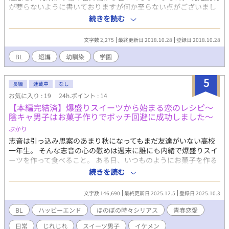
が要らないように書いておりますが何か至らない点がございまし
たらコメント頂けると嬉しいです。 本編の方は後日別に投稿させ
続きを読む
て頂きます。
文字数 2,275
最終更新日 2018.10.28
登録日 2018.10.28
BL
短編
幼馴染
学園
5
長編
連載中
なし
お気に入り : 19
24h.ポイント : 14
【本編完結済】爆盛りスイーツから始まる恋のレシピ～
陰キャ男子はお菓子作りでボッチ回避に成功しました～
ぷかり
志音は引っ込み思案のあまり秋になってもまだ友達がいない高校
一年生。 そんな志音の心の慰めは週末に誰にも内緒で爆盛りスイ
ーツを作って食べること。 ある日、いつものようにお菓子を作る
ため買い物に出かけた志音は道すがら、鍵を忘れたせいで家に帰
続きを読む
れなくなったという一人の少年と出会う。 話の流れで一緒に超巨
大プリンを作ることになったのだが、プリンが完成した頃に少年
文字数 146,690
最終更新日 2025.12.5
登録日 2025.10.3
を迎えに来たのは彼の兄と名乗る人物で、気づけば三人でスイー
ツを堪能することに。 しかも後日その相手と学校で再会し
BL
ハッピーエンド
ほのぼの時々シリアス
青春恋愛
て……！？ 「クラスの人気者×色白ぽっちゃり男子」の秘密がい
日常
じれじれ
スイーツ男子
イケメン
っぱい詰まった甘くてほろ苦い週末恋愛譚。 第13回ＢＬ大賞 にエ