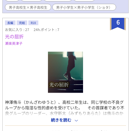
ントリー中です。よろしくお願いします。
男子高校生×男子高校生
男子小学生×男子小学生（ショタ）
6
長編
完結
R18
お気に入り : 27
24h.ポイント : 7
光の屈折
瀬楽英津子
神澤侑斗（かんざわゆうと）、高校二年生は、同じ学校の不良グ
ループから陰湿な性的虐めを受けていた。 その首謀者であり不
良グループのリーダー、水守新太（みずもりあらた）は侑斗のか
つての幼馴染み。 久しぶりに再開した幼馴染に理由もなく虐め
続きを読む
られ侑斗は困惑するが、新太はそんな侑斗を容赦なく追い詰め
る。