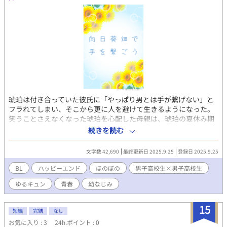
琥珀は付き合っていた彼氏に「やっぱり男とは手が繋げない」と
フラれてしまい、そこから更に人を避けて生きるようになった。
笑うことさえなくなった琥珀を心配した母親は、琥珀の夏休み期
間だけ自分の生まれ故郷である秩父へと送り出す。そこで久しぶ
続きを読む
りに再会した悠介は、琥珀のことを子ども扱いするものの、事あ
るごとに自然と手を繋いでくれる。秩父の自然に触れながら、琥
文字数 42,690
最終更新日 2025.9.25
登録日 2025.9.25
珀はいつしか明るく優しい悠介に惹かれていったのだった。
BL
ハッピーエンド
ほのぼの
男子高校生×男子高校生
ゆるキュン
青春
幼なじみ
15
短編
完結
なし
お気に入り : 3
24h.ポイント : 0