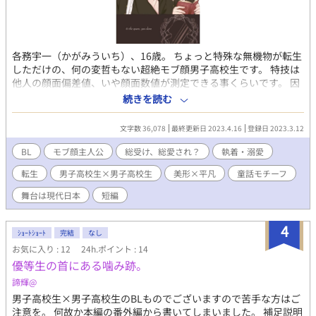
各務宇一（かがみういち）、16歳。 ちょっと特殊な無機物が転生
しただけの、何の変哲もない超絶モブ顔男子高校生です。 特技は
他人の顔面偏差値、いや顔面数値が測定できる事くらいです。 因
みに恋愛対象は女性。 よろしくお願いします。 ※ベースは白雪姫
続きを読む
のお話です。 ※転生キャラ、徐々に出てきます。 ※こちらの作品
はコメディ風味となっております。 ※ゆっくり更新です。 ※表紙
文字数 36,078
最終更新日 2023.4.16
登録日 2023.3.12
絵は友人の青氏に描いていただきました。
BL
モブ顔主人公
総受け、総愛され？
執着・溺愛
転生
男子高校生×男子高校生
美形×平凡
童話モチーフ
舞台は現代日本
短編
4
ｼｮｰﾄｼｮｰﾄ
完結
なし
お気に入り : 12
24h.ポイント : 14
優等生の首にある噛み跡。
諦輝@
男子高校生×男子高校生のBLものでございますので苦手な方はご
注意を。 何故か本編の番外編から書いてしまいました。 補足説明