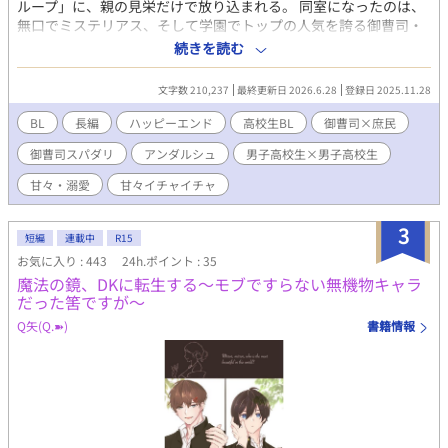
ループ」に、親の見栄だけで放り込まれる。 同室になったのは、
無口でミステリアス、そして学園でトップの人気を誇る御曹司・
佐久間一織。 住む世界が違うはずの彼は――なぜか千尋にだけ距
続きを読む
離が近かった。 「お腹すいた」と当たり前のように頼り、隣に座
り、当然のように同じ時間を過ごそうとする。 完璧な御曹司が、
文字数 210,237
最終更新日 2026.6.28
登録日 2025.11.28
なぜか千尋にだけ見せる、無防備な素顔と甘え。 さらに一織は、
企業のレセプションパーティーで壇上に立つ、佐久間グループの
BL
長編
ハッピーエンド
高校生BL
御曹司×庶民
御曹司そのものの姿も持っていた。 庶民と御曹司。 同じ部屋で過
御曹司スパダリ
アンダルシュ
男子高校生×男子高校生
ごすうちに、特別ではなかったはずの距離が、少しずつ――確実
に変わっていく。 目線の先には。シリーズ第3弾。 ▽高瀬陸（た
甘々・溺愛
甘々イチャイチャ
かせりく）×一ノ瀬湊（いちのせみなと） 【完結】目線の先に
は。僕の好きな人は誰を見ている？ ▽佐久間康二（さくまこう
3
じ）×高宮斗真（たかみやとうま） 【完結】R１８｜スピンオ
短編
連載中
R15
フ：目線の先には。僕の好きな人は誰を見ている？
お気に入り : 443
24h.ポイント : 35
魔法の鏡、DKに転生する〜モブですらない無機物キャラ
だった筈ですが〜
Q矢(Q.➽)
書籍情報