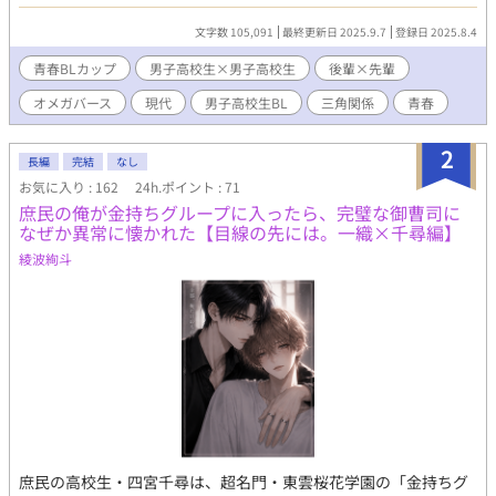
う二次性が存在する世界。通常10歳で確定する二次性が、千歳は
高校三年生になった今でも未確定のまま。 そのことを隠してβと
文字数 105,091
最終更新日 2025.9.7
登録日 2025.8.4
して高校生活を送っていた千歳の前に現れたαの累。彼は千歳の運
命の番だった。 運命の番である累がそばにいると、千歳はΩにな
青春BLカップ​
男子高校生×男子高校生
後輩×先輩
ってしまうかもしれない。だから、近づかないようにしようと思
オメガバース
現代
男子高校生BL
三角関係
青春
ってるのに、そんな千歳にかまうことなく累はぐいぐいと迫って
くる。しかも、βだと思っていた友人の湊も実はαだったことが判
明。 二人にのαに挟まれ、果たして千歳はβとして生きていくこと
2
長編
完結
なし
ができるのか。
お気に入り : 162
24h.ポイント : 71
庶民の俺が金持ちグループに入ったら、完璧な御曹司に
なぜか異常に懐かれた【目線の先には。一織×千尋編】
綾波絢斗
庶民の高校生・四宮千尋は、超名門・東雲桜花学園の「金持ちグ