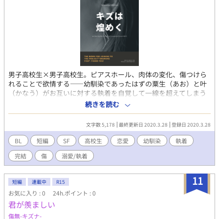
男子高校生×男子高校生。ピアスホール、肉体の変化、傷つけら
れることで欲情する――幼馴染であったはずの粟生（あお）と叶
（かなう）がお互いに対する執着を自覚して一線を超えてしまう
までのお話です。本番までは行きませんが性的な描写を含みます
続きを読む
のでR-18表記とさせて頂きます。人類が性転換できるよう進化を
遂げたという特殊設定の小説企画「anemonefish.」
文字数 5,178
最終更新日 2020.3.28
登録日 2020.3.28
【https://www.pixiv.net/novel/show.php?id=2409789】様への
参加作品であるため、設定がややSFです。
BL
短編
SF
高校生
恋愛
幼馴染
執着
完結
傷
溺愛/執着
11
短編
連載中
R15
お気に入り : 0
24h.ポイント : 0
君が羨ましい
傷無-キズナ-