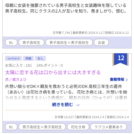
母親に女装を強要されている男子高校生と女装趣味を隠している
男子高校生。同じクラスの2人が互いを知り、羨ましがり、恨む。
文字数 7,746
最終更新日 2026.6.12
登録日 2026.6.12
BL
男子高校生
男子高校生×男子高校生
女装
12
ｼｮｰﾄｼｮｰﾄ
完結
なし
お気に入り : 181
24h.ポイント : 0
太陽に恋する花は口から出すには大きすぎる
虎ノ威きよひ
書籍情報
片想い拗らせDK×親友を救おうと必死のDK 高校三年生の蒼井
（あおい）は花吐き病を患っている。 花吐き病とは、片想いを拗
らせると発症するという奇病だ。 親友の日向（ひゅうが）は蒼井
の片想いの相手が自分だと知って、恋人ごっこを提案した。 両思
続きを読む
いになるのを諦めている蒼井と、なんとしても両思いになりたい
日向の行末は……。
文字数 10,037
最終更新日 2024.2.4
登録日 2024.2.4
BL
男子高校生×男子高校生
花吐き病
ラブコメ要素あり