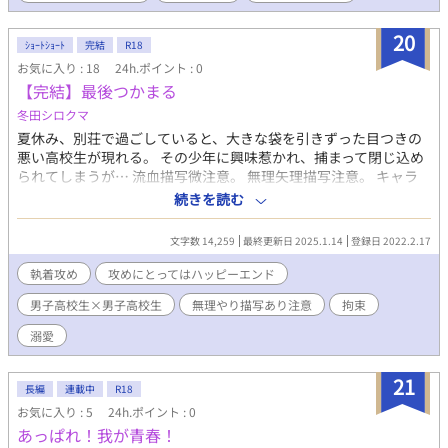
ってと望んでも、先輩を困らせたりしないかな。 女の子から意識
されている先輩を見ていると、「僕の方が好きなのに！」とか、
20
ｼｮｰﾄｼｮｰﾄ
完結
R18
「僕の方が先に！」とか思う裏側で、「手をつなぎたいって言っ
お気に入り : 18
24h.ポイント : 0
ても気持ち悪がられちゃうよね？ だって、僕…男だし」って凹
【完結】最後つかまる
んでしまう。 それでもどんな形でもそばにいたい、黒木先輩のそ
ばに…。 黒木くんのことを意識してから、追うように入学した高
冬田シロクマ
校で、ゆっくりと好きになってもらうための日々。 ２歳差男子高
夏休み、別荘で過ごしていると、大きな袋を引きずった目つきの
校生二人の、卒業までの一年間のお話。 ※コンテストの関係で、
悪い高校生が現れる。 その少年に興味惹かれ、捕まって閉じ込め
なろうでも同作を連載開始しました。 こちらよりは更新ゆっく
られてしまうが… 流血描写微注意。 無理矢理描写注意。 キャラ
りめです。
香澄 かすみ(攻め) 執着心が強い、お金持ちの一人息子。 少し変
続きを読む
人 大雅 たいが(受け) 血まみれの両親を引きずってくるところか
ら始まる。 虐待を受け、両親を殺した。 目撃者 人通りの少ない路
文字数 14,259
最終更新日 2025.1.14
登録日 2022.2.17
地に迷い込んで、たまたま大雅が人を殺すところに居合わせた不
運な女性。 元題名 好きになっちゃった！
執着攻め
攻めにとってはハッピーエンド
男子高校生×男子高校生
無理やり描写あり注意
拘束
溺愛
21
長編
連載中
R18
お気に入り : 5
24h.ポイント : 0
あっぱれ！我が青春！