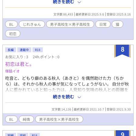
の顔が一条とかぶる深月の言動に明翔は親友以上の気持ちを感じ
続きを読む
始める。 ついに、深月はとあるハンカチがきっかけで親友に告白
されてしまう。 仲良しグループの男子高校生たちがわちゃわちゃ
文字数 86,493
最終更新日 2025.9.6
登録日 2025.8.16
した日常の中で互いに向き合う、親友以上恋人未満のピュアBL。
BL
じれきゅん
男子高校生×男子高校生
日常
猫
初恋
8
長編
連載中
R18
お気に入り : 3
24h.ポイント : 0
初恋は君と。
塚銛イオ
吃音と、どもり癖のある秋人（あきと）を偶然助けた力（ちか
ら）は、それから秋人の事が気になってしょうがない。 自分が秋
人に惹かれていると知った力は、人見知り気味の秋人との距離を
少なくしていくが、親友にからかわれて否定した言葉をうっかり
続きを読む
秋人に聞かれてしまってーーー。 何番煎じという感じな話です
が、昔のピュアな恋愛に憧れてた感を出したいと思いました。 少
文字数 14,136
最終更新日 2021.10.7
登録日 2021.9.30
しずつ投稿してきいきたいと思います。 ＊R18は保険です。 ＊そ
ういった行為が作中に含まれましても、事前にお伝えはしません
BL
純情
男子高校生×男子高校生
のでご了承ください。
9
短編
完結
R18