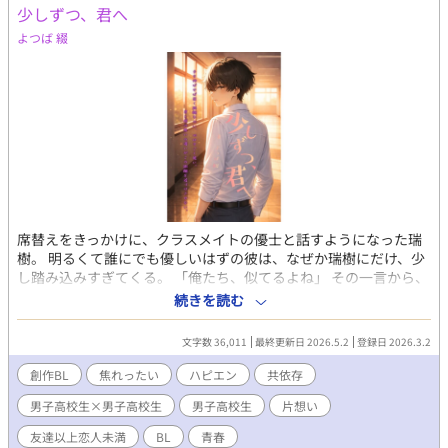
少しずつ、君へ
よつば 綴
席替えをきっかけに、クラスメイトの優士と話すようになった瑞
樹。 明るくて誰にでも優しいはずの彼は、なぜか瑞樹にだけ、少
し踏み込みすぎてくる。 「俺たち、似てるよね」 その一言から、
距離はゆっくり縮まっていく──はずだった。 気づけば、視線
続きを読む
も、距離も、言葉も、少しずつ“近い”では済まなくなっていく。
ただの友達のはずなのに、他の誰かと話しているだけで、胸がざ
文字数 36,011
最終更新日 2026.5.2
登録日 2026.3.2
わつく。 優しさだとわかっているのに、どこか息苦しい。 それで
も、離れたくないと思ってしまう。 これは、少しずつ二人だけの
創作BL
焦れったい
ハピエン
共依存
世界に閉じていく、静かな青春の話。 〜〜〜 少しずつ近づいてい
男子高校生×男子高校生
男子高校生
片想い
く青年たちのじれったい物語を綴っていきます。目標は、毎日少
しずつでも書いて更新すること。 ▫1日1話投稿 ▫1話1000字以内
友達以上恋人未満
BL
青春