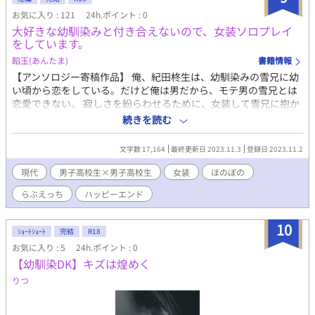
お気に入り : 121
24h.ポイント : 0
大好きな幼馴染みと付き合えないので、女装ソロプレイ
をしています。
餡玉(あんたま)
書籍情報
【アンソロジー寄稿作品】 俺、紀田柊生は、幼馴染みの雪兄に幼
い頃から恋をしている。だけど俺は男だから、モテ男の雪兄とは
恋愛できない。 寂しさを紛らわせるために、女装して雪兄に抱か
れる妄想をしながら自慰にふける虚しい日々を送っていた俺だけ
続きを読む
ど、とあるきっかけからあふれる気持ちを抑えきれなくなって
——！？ おっとり系イケメンDK×一途すぎる可愛い系主人公。
文字数 17,164
最終更新日 2023.11.3
登録日 2023.11.2
男子高校生同士のラブコメディ。 ◇2023年春、サブロー様主催の
女装アンソロジーに寄せた作品です ◇紙面の関係でタイトルを短
現代
男子高校生×男子高校生
女装
ほのぼの
縮して『妄想女装ソロプレイ』としていましたが、元に戻しまし
らぶえっち
ハッピーエンド
た。
10
ｼｮｰﾄｼｮｰﾄ
完結
R18
お気に入り : 5
24h.ポイント : 0
【幼馴染DK】キズは煌めく
りつ