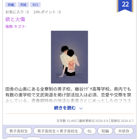
22
短編
完結
R15
お気に入り : 0
24h.ポイント : 0
欲と火傷
傷無-キズナ-
田舎の山奥にある全寮制の男子校、継谷ﾂｸﾞﾔ高等学校。県内でも
有数の進学校で文武両道を掲げ部活加入は必須、恋愛や交際を禁
止している。思春期特有の快活な素直さとじめっとしたのフラス
トレーションの渦巻く閉鎖空間。その中で2人の生徒が互いの乾き
続きを読む
を満たし、依存し合う。 いじめ、暴力、火傷、出血描写あり
文字数 15,405
最終更新日 2026.6.9
登録日 2026.6.7
男子高校生
男子高校生×男子高校生
BL
短編
共依存