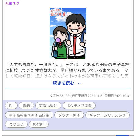
九重ネズ
「人生も青春も、一度きり。」 それは、とある片田舎の男子高校
に転校してきた牧方雄志が、常日頃から思っている事である。 そ
して転校初日、雄志はクラスメイトの中から可愛い容姿をした男
子を見つける。 青春を謳歌するために、その可愛い男子・磯村雅
続きを読む
に接近して友達になろうと、雄志は彼に手を差し伸べたのだ
が…？ 「君に一目惚れしました！俺と付き合ってください！」
文字数 23,103
最終更新日 2024.11.3
登録日 2023.10.31
「あー…別にいいよ」 何故か雅に告白してしまい、何故かＯＫを
貰って、あれよあれよと言う間に恋人同士になってしまったので
BL
青春
可愛い受け
ポジティブ思考
あった！ これは、青春謳歌したい系ポジティブ男子高校生と、可
男子高校生×男子高校生
ダウナー男子
ギャグ・シリアスあり
愛いダウナー系男子高校生の、ふざけて笑って青春を謳歌してい
く男子高校生ラブコメである…！
ラブコメ
現代BL