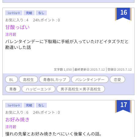
▫毎日更新(土日祝は除く) これをルールに毎日綴っていきますの
で、どうぞ応援してください( *˙˘˙ ) *.ˬ.))ﾍﾟｺ 一言でも感想をいた
16
だけると嬉しいです！よろしくお願いします(*ᴗ͈ˬᴗ͈)ꕤ*.ﾟ
ｼｮｰﾄｼｮｰﾄ
完結
なし
お気に入り : 4
24h.ポイント : 0
甘酸っぱい
涼月碧
バレンタインデーに下駄箱に手紙が入っていたけどイタズラだと
勘違いした話
文字数 1,050
最終更新日 2025.7.12
登録日 2025.7.12
BL
高校生
青春BLカップ
バレンタインデー
恋愛
青春
ハッピーエンド
男子高校生×男子高校生
17
ｼｮｰﾄｼｮｰﾄ
完結
なし
お気に入り : 6
24h.ポイント : 0
お好み焼き
涼月碧
憧れの先輩とお好み焼きたべにいく後輩くんの話。