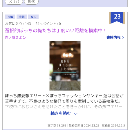
メリバ
現代
23
長編
完結
なし
お気に入り : 143
24h.ポイント : 0
選択的ぼっちの俺たちは丁度いい距離を模索中！
虎ノ威きよひ
書籍情報
ぼっち無愛想エリート×ぼっちファッションヤンキー 蓮は会話が
苦手すぎて、不良のような格好で周りを牽制している高校生だ。
下校中におじいさんを助けたことをきっかけに、その孫でエリー
ト高校生の大和と出会う。 蓮に負けず劣らず無表情で無愛想な大
続きを読む
和とはもう関わることはないと思っていたが、一度認識してしま
うと下校中に妙に目に入ってくるようになってしまう。 少しずつ
文字数 78,269
最終更新日 2024.12.29
登録日 2024.12.5
接する内に、大和も蓮と同じく意図的に他人と距離をとっている