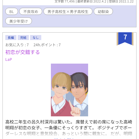
文字数 77,496
最終更新日 2022.4.2
登録日 2022.1.22
BL
不良攻め
男子高校生×男子高校生
幼馴染
美少年受け
7
長編
完結
なし
お気に入り : 7
24h.ポイント : 7
初恋が交錯する
LaP
高校二年生の呂久村深月は驚いた。 席替えで前の席になった高崎
明翔が初恋の女子、一条優にそっくりすぎて。 ポジティブでボー
ダーレスな明翔と意気投合、あっという間に親友に。 だが、明翔