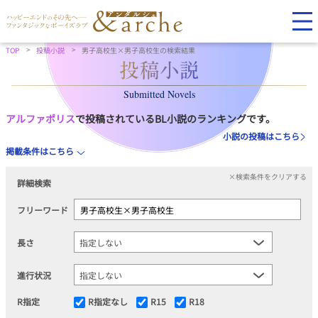
TOP
投稿小説
男子高校生×男子高校生の検索結果
Submitted Novels
アルファポリス
で投稿されているBL小説のランキングです。
小説の投稿はこちら
掲載条件はこちら
×検索条件をクリアする
詳細検索
フリーワード
長さ
進行状況
R指定
R指定なし
R15
R18