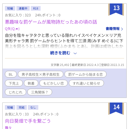
13
短編
連載中
R18
お気に入り : 323
24h.ポイント : 0
悪趣味な罰ゲームが風物詩だったあの頃の話
Q矢(Q.➽)
書籍情報
自分を陰キャヲタクと思っている隠れハイスペイケメン×リア充
美形チャラ男 罰ゲームからヒントを得て三須 周(みす めぐる)に下
克上を図ろうとした深町 橙空(ふかまち とあ)。 計画は成功したか
のように思えたが、それには思わぬ後遺症が。 別れてから本気に
続きを読む
なる恋。 湯巻 健一郎 (三須の幼馴染み) ※受けの性格が結構悪いの
で苦手な方はご注意下さい。
文字数 25,492
最終更新日 2022.4.3
登録日 2022.3.15
BL
男子高校生×男子高校生
罰ゲームから始まる恋
下克上
執着
もどかしい恋
すれ違いと拗らせ
じれじれ
三角関係？
14
短編
完結
なし
お気に入り : 33
24h.ポイント : 0
向日葵畑で手を繋ごう
舞々