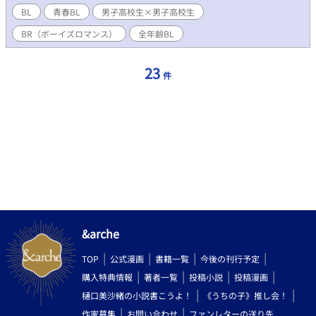
んだと気づいていく。 ひょんなことから大和の服を着る羽目にな
BL
青春BL
男子高校生×男子高校生
ったり、一緒にバイトすることになったり、大和の部屋で寝るこ
BR（ボーイズロマンス）
全年齢BL
とになったり。 一進一退を繰り返して、二人が少しずつ落ち着く
距離を模索していく。
23
件
&arche
TOP
公式漫画
書籍一覧
今後の刊行予定
購入特典情報
著者一覧
投稿小説
投稿漫画
樋口美沙緒の小説書こうよ！
《うちの子》推し会！
作家募集
お問い合わせ
ファンレターの送り先