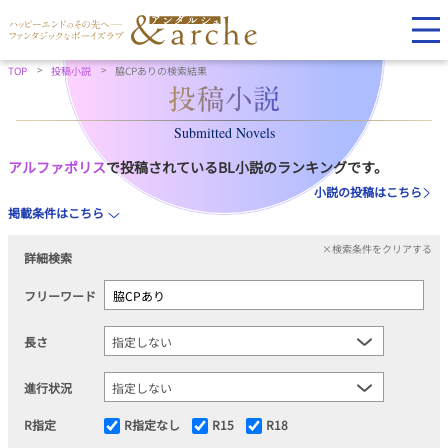
TOP
投稿小説
脇CPありの検索結果
Submitted Novels
アルファポリス
で投稿されているBL小説のランキングです。
小説の投稿はこちら
掲載条件はこちら
×検索条件をクリアする
詳細検索
フリーワード
長さ
進行状況
R指定
R指定なし
R15
R18