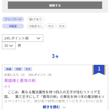
フリーワード
脇CPあり
R指定
R指定なし
R15
R18
件
3
件
1
長編
完結
R18
お気に入り : 13
24h.ポイント : 35
黒姫様と蒼穹の剣
ルコ
ここは、異なる魔法属性を持つ四人の王子が住むリトリア王
国。 第三王子にして「蒼穹の剣」の異名を持つ天の魔法騎士ソ
ルマリオ(ソルマ)。彼が森で紺色の魔鳥コンピをきっかけに出会
ったのは、美しき暗黒舞踏魔導士「黒姫様」ピエリス(エリス)だ
続きを読む