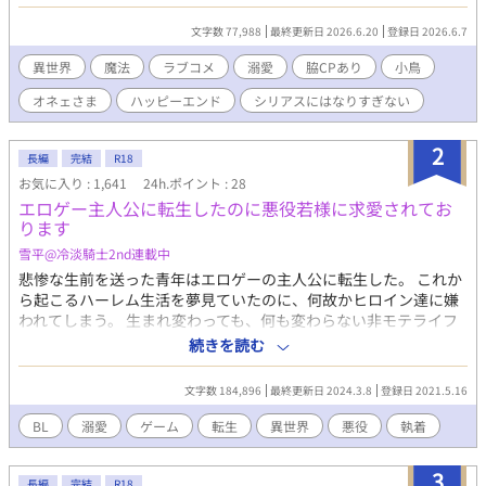
った。 男でありながら暗殺者の里で「姫」として育てられたエリ
スは、手指を駆使したキレのある暗黒舞踏で相手の精神を壊す最
文字数 77,988
最終更新日 2026.6.20
登録日 2026.6.7
凶のツンデレ。 そんなエリスに一目惚れしたソルマの猛アタック
により、二人(と一羽)は、なし崩し的に行動を共にすることに。
異世界
魔法
ラブコメ
溺愛
脇CPあり
小鳥
襲い来る刺客を相手にド派手な魔法で次々と無双していく二人。
オネェさま
ハッピーエンド
シリアスにはなりすぎない
戦闘の後は、暗殺者の里からエリスを救い出した伝説のオネェさ
ま、デイジーが営む酒場『孔雀の扇(ピーコックエヴァンタイ
ユ)』で、美味しい料理と黒月（瓶ビール）を浴びるように飲み干
2
長編
完結
R18
す、賑やかでハッピーな日々。 だが、エリスの喉元には今も呪
お気に入り : 1,641
24h.ポイント : 28
いのチョーカーが嵌められている。「従属」の呪縛は解いたはず
エロゲー主人公に転生したのに悪役若様に求愛されてお
なのに、なぜか外れない謎の首輪……そこには、まだ本人も気づ
ります
いていない「精通抑制」と、王家を憎む女公爵マハリヤの不穏な
気配が漂っていた。 陽キャで天真爛漫青ハッピーな天の魔法騎
雪平@冷淡騎士2nd連載中
士(蒼穹の剣)×クールビューティだけど可憐でかわいいツンデレ
悲惨な生前を送った青年はエロゲーの主人公に転生した。 これか
暗黒舞踏魔導士(黒姫様) ドS眼鏡執事×天才第四王子CPもあり。 ⭐︎
ら起こるハーレム生活を夢見ていたのに、何故かヒロイン達に嫌
お久しぶりすぎでリハビリがてらに、ゆっくり書いています。 ⭐︎
われてしまう。 生まれ変わっても、何も変わらない非モテライフ
それでも色々ゆるゆる設定です。矛盾があればごめんなさい。 ⭐︎
に心が折れそうになった時…目の前には超絶美形が… 女の子だっ
続きを読む
視点が数話ごとに変わるので話のタイトルに名前を入れていま
たら嬉しいが、それは悪役魔王で何故か主人公に急接近する。 敵
す。 ⭐︎R18には＊を付けます。最後の方のみ少なめ予定です。
の筈なのに、なんかこの展開可笑しくないか？ クール、最強、超
文字数 184,896
最終更新日 2024.3.8
登録日 2021.5.16
⭐︎70000〜80000字くらいの予定です。
美形、スパダリの魔王に求愛されています。 性欲魔人王×賞金首
ハンターエロゲー主人公 「お前は俺に愛されていればいいんだ、
BL
溺愛
ゲーム
転生
異世界
悪役
執着
返事はハイだろ？」 「いいえに決まってるだろ！選択肢くれ
ー！！」 ※脇CPありません。 メインCPで話が進みます。
3
長編
完結
R18