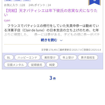
お気に入り : 128
24h.ポイント : 14
【完結】天才パティシエは年下彼氏の忠実な犬になりた
い
cyan
フランスでパティシエの修行をしていた矢真中恭一は勤めてい
る洋菓子店（Clair de lune）の日本支店の立ち上げのため、七年
ぶりに帰国した。 恭一には夢がある。子どもの頃に恭一がパテ
ィシエを目指すきっかけになった少年に、いつか自分が作ったお
続きを読む
菓子を食べてもらうことだ。 店長から期待していると言われ重
圧に潰れそうになった恭一を救ってくれたのは、あの時の少年だ
文字数 178,491
最終更新日 2025.7.8
登録日 2025.6.8
った。 ・他サイトにも掲載中です ・進展遅め ・SMシーンはあり
ませんが精神的主従関係あり ・現代日本設定 ・脇CPあり ・軽い
BL
ハッピーエンド
美形受け
年上受け
男子高校生
シリアスあり ・15〜20万字くらいになる予定
豆腐メンタル
従順彼氏
純愛
3
件