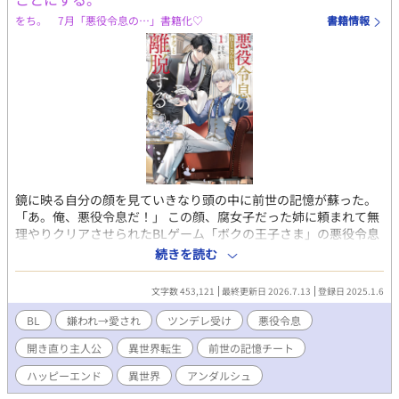
をち。 7月「悪役令息の…」書籍化♡
書籍情報
鏡に映る自分の顔を見ていきなり頭の中に前世の記憶が蘇った。
「あ。俺、悪役令息だ！」 この顔、腐女子だった姉に頼まれて無
理やりクリアさせられたBLゲーム「ボクの王子さま」の悪役令息
ことスノーデン公爵家長男、ミルリースだ。 確か、プライドが高
続きを読む
く、主役である人気者の次男レオリースを妬み虐げまくるザ・悪
役。 ということになっている。 そう。俺は何もしていない。なの
文字数 453,121
最終更新日 2026.7.13
登録日 2025.1.6
に一方的に「人気者の次男を妬んで虐める性格の悪い長男」とい
う役所にされてきたのだ。 いかんせん俺はクールな美少年すぎ
BL
嫌われ→愛され
ツンデレ受け
悪役令息
た。 伶俐な美貌と目の下のクマのせいで、黙っているだけで近寄
開き直り主人公
異世界転生
前世の記憶チート
りがたく見えてしまう。疲れてため息を吐けば「気だるい怠惰な
空気を滲ませ」ているように見え「何を思うのか、その瞳を忌々
ハッピーエンド
異世界
アンダルシュ
しげに燻らせていた」となるわけだ。 何をしても妬まれる。 成績