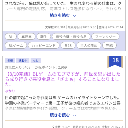
ップリももちろんコンプリートしたし、アクスタももちろん手に
されながら、俺は思い出していた。 生まれ変わる前の仕事は、ク
入れた！ そんなボクの推しジルベスターは、その無表情のせいで
レーム専門の電話対応。 毎年ストレス過多になりつつ、それなり
「人を馬鹿にしている」「心がない」「冷酷」といわれ、悪役令
に平和な日々を送っていたある日、妹に泣きつかれてBLノベルゲ
続きを読む
息と呼ばれていた。 でもボクにはわかっていた。全部誤解なんだ
ームをプレイした。 そのゲーム、まず主人公がひどい。攻略対象
って。 ジルベスターは優しい人なんだって。 あの無表情の下には
もひどい。 悪役令嬢アデリナ様はどう見ても悲劇の令嬢だし、悪
確かに温かなものが隠れてるはずなの！ なのに誰もそれを理解し
文字数 833,361
最終更新日 2026.5.30
登録日 2024.12.14
役令息リシェルも救いがなさ過ぎる。 「こいつら助けてあげた
ようとしなかった。 そして最後に断罪されてしまうのだ！あのピ
い……！」 妹と二人して語り合っていたら、なんとアデリナ様の
BL
異世界
転生
悪役令嬢・悪役令息
ファンタジー
ンク頭に惑わされたあんぽんたんたちのせいで！！ ジルベスター
弟ランハートとして転生することに。 ――拝啓 妹よ。我らの望
が断罪されたときには悔し涙にぬれた。 なんとかジルベスターを
BLゲーム
ハッピーエンド
Ｒ18
主人公攻め
完結
みが叶う時が来た。 俺は必ずやアデリナ様とリシェルを悲劇の運
救おうとすべてのルートを試し、ゲームをやり込みまくった。 で
命から助け出し、元凶どもを駆逐してみせよう……！
も何をしてもジルベスターは断罪された。 ボクはこの世界で大声
18
で叫ぶ。 ボクのお義兄様はカッコよくて優しい最高のお義兄様な
長編
連載中
なし
んだからっ！ ゲームの世界ならいざしらず、このボクがついてる
お気に入り : 408
24h.ポイント : 2,969
からには断罪なんてさせないっ！ 最高に可愛いハイスぺモブ令息
【8/10完結】BLゲームのモブですが、前世を思い出した
に転生したボクは、可愛さと前世の知識を武器にお義兄さまを守
ら成り行きで悪役令息と「ざまぁ」することになりまし
りますっ！ ※表紙その他のイラストはAIにて作成致しておりま
た。
す。（文字指定のみで作成しております） ⭐︎⭐︎⭐︎ ご拝読頂きありが
ぷかり
とうございます！ コメント、エール、いいねお待ちしております
目の前で起こった断罪劇はBLゲームのハイライトシーンでした。
♡ 「もう我慢なんてしません！家族からうとまれていた俺は、家
学園の卒業パーティーで第一王子が彼の婚約者であるエバン公爵
を出て冒険者になります！」書籍発売中！ 連載続いておりますの
令息に婚約破棄を告げた瞬間、ジェームズは突然前世を思い出し
で、そちらもぜひ♡
た。 どうやらここはBLゲームの世界で、自分はそのモブキャラら
続きを読む
しい。 とはいえ、全てがゲームの通りというわけではなく、現実
のエバンは悪役令息らしからぬ品行方正な人物だった。 しかし、
文字数 76,525
最終更新日 2026.8.8
登録日 2026.7.3