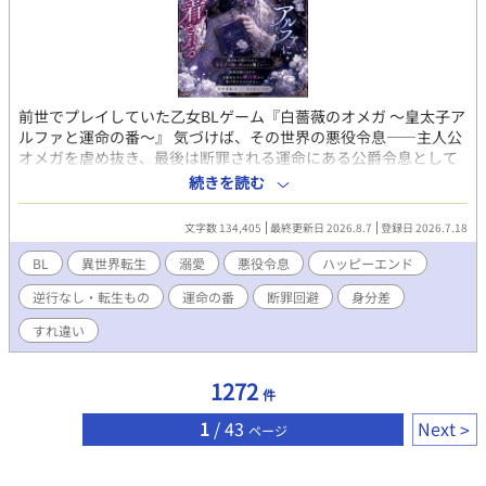
前世でプレイしていた乙女BLゲーム『白薔薇のオメガ ～皇太子ア
ルファと運命の番～』 気づけば、その世界の悪役令息――主人公
オメガを虐め抜き、最後は断罪される運命にある公爵令息として
転生していた。 「終わった。破滅フラグしかない」 生き延びる方
続きを読む
法はただ一つ。主人公にも、攻略対象の皇太子にも、とにかく近
づかないこと。ベッドサイドの引き出しに隠した一冊のノートを
文字数 134,405
最終更新日 2026.8.7
登録日 2026.7.18
頼りに、目立たず大人しく生きようと決めたはずだった。 なのに
――避ければ避けるほど、皇太子アルファの瞳に映る自分が、ど
BL
異世界転生
溺愛
悪役令息
ハッピーエンド
うしようもなく色濃くなっていく。 「見つけた。ようやく会え
逆行なし・転生もの
運命の番
断罪回避
身分差
た。」 冷徹で合理主義、誰にも興味を示さないはずの皇太子が、
なぜか自分だけを見ている。 シナリオにない執着から逃げ切れる
すれ違い
のか。それとも――。 破滅回避のため逃げたはずが、逃げ切れな
いほどの溺愛に包まれていく、異世界転生オメガバースBL。
1272
件
1
/ 43
Next
ページ