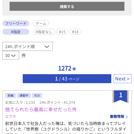
フリーワード
ゲーム
R指定
R指定なし
R15
R18
件
1272
件
1
/ 43
Next
ページ
1
長編
連載中
R18
お気に入り : 2,133
24h.ポイント : 41,374
捨てられたら最高に幸せだった件
エウラ
書籍情報
前世日本人で社会人だった俺は、気づいたら当時嵌まってプレイ
していた『世界樹（ユグドラシル）の揺りかご』というフルダイ