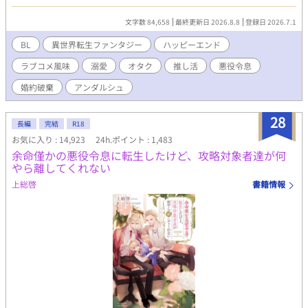
うことを。 イソトマの推しカプは『いつ花』のメインカプである
ルシアンとリリーだ。激推しするあまり、同人で漫画を描いてい
文字数 84,658
最終更新日 2026.8.8
登録日 2026.7.1
た。婚約破棄の断罪イベントですら、推しを拝める至福の時間。
そんな彼の推し活ライフは、まさに婚約破棄から始まる。推しを
BL
異世界転生ファンタジー
ハッピーエンド
愛でるため、イソトマは円満な婚約解消を試みる。現実に打ちひ
ラブコメ風味
溺愛
オタク
推し活
悪役令息
しがれながらも、オタク仲間のアルエと漫画を描く楽しい日々を
満喫中。推しキャラである護衛騎士のディルクとも、何となく仲
婚約破棄
アンダルシュ
良くなれて、楽しくなってきた。 なのに、ゲーム主人公のリリー
の様子が、おかしくて……。 どうしてみんな、ゲームと違う
28
の！ オタク令息が推しを愛でながら漫画を描き、自分の恋も実
長編
完結
R18
らせちゃう、推し活ラブコメBL。 ※表紙はAIにて作成。本文は作
お気に入り : 14,923
24h.ポイント : 1,483
者の自作です。本文にAIは一切使用しておりません。
余命僅かの悪役令息に転生したけど、攻略対象者達が何
やら離してくれない
上総啓
書籍情報