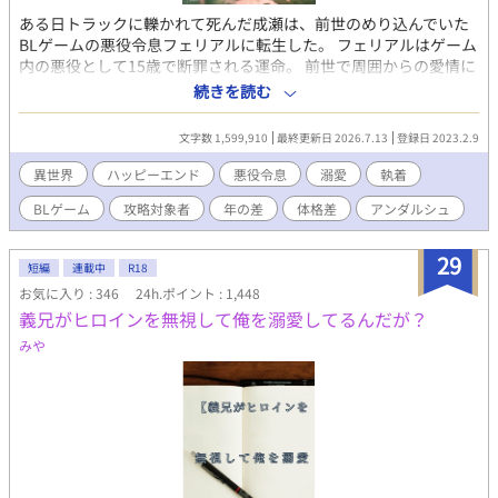
ある日トラックに轢かれて死んだ成瀬は、前世のめり込んでいた
BLゲームの悪役令息フェリアルに転生した。 フェリアルはゲーム
内の悪役として15歳で断罪される運命。 前世で周囲からの愛情に
恵まれなかった成瀬は、今世でも誰にも愛されない事実に絶望
続きを読む
し、転生直後にゲーム通りの人生を受け入れようと諦観する。 声
すら発さず、家族に対しても無反応を貫き人形のように接するフ
文字数 1,599,910
最終更新日 2026.7.13
登録日 2023.2.9
ェリアル。そんなフェリアルに周囲の過保護と溺愛は予想外に増
していき、いつの間にかゲームのシナリオとズレた展開が巻き起
異世界
ハッピーエンド
悪役令息
溺愛
執着
こっていく。 気付けば兄達は勿論、妖艶な魔塔主や最恐の暗殺
BLゲーム
攻略対象者
年の差
体格差
アンダルシュ
者、次期大公に皇太子…ゲームの攻略対象者達がフェリアルに執
着するようになり…――？ 周囲の愛に疎い悪役令息の無自覚総愛
されライフ。 ※最終的に固定カプ
29
短編
連載中
R18
お気に入り : 346
24h.ポイント : 1,448
義兄がヒロインを無視して俺を溺愛してるんだが？
みや