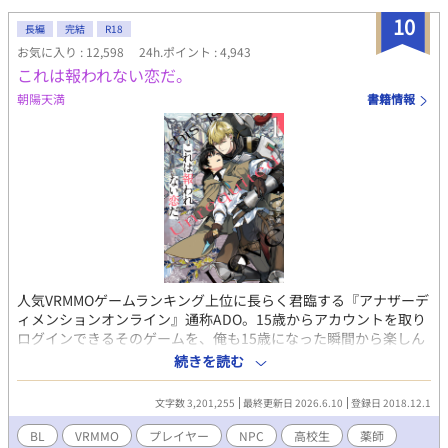
めた。 ある日、エリオットは店の前で倒れそうになっていたルー
10
長編
完結
R18
クという少年を助ける。 11年後。エリオットはティーハウスのオ
お気に入り : 12,598
24h.ポイント : 4,943
ーナーに、王都で開催されるコンクールへの出場を勧められる。
これは報われない恋だ。
優勝賞金は10万ベル。これだけあればしばらくは家族に楽をさせ
ることができると考えたエリオットは、賞金欲しさに出場を決意
朝陽天満
書籍情報
する。 結果は見事優勝。 しかし翌日、王宮より使者がやってく
る。 呼び出し主は会ったこともないはずの第三王子で…！？ 最強
だけど執着溺愛が止まらない年下大型犬王子×恋愛に疎い天才パ
ティシエの王宮を舞台にしたサスペンス要素ありのラブコメで
す。
人気VRMMOゲームランキング上位に長らく君臨する『アナザーデ
ィメンションオンライン』通称ADO。15歳からアカウントを取り
ログインできるそのゲームを、俺も15歳になった瞬間から楽しん
でいる。魔王が倒された世界で自由に遊ぼうをコンセプトにした
続きを読む
そのゲームで、俺は今日も素材を集めてNPCと無駄話をし、クエ
ストをこなしていく。でも、俺、ゲームの中である人を好きにな
文字数 3,201,255
最終更新日 2026.6.10
登録日 2018.12.1
っちゃったんだ。その人も熱烈に俺を愛してくれちゃってるんだ
けど。でも、その恋は絶対に報われない恋だった。 ゲームの中に
BL
VRMMO
プレイヤー
NPC
高校生
薬師