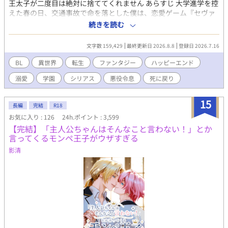
王太子が二度目は絶対に捨ててくれません あらすじ 大学進学を控
えた春の日、交通事故で命を落とした僕は、恋愛ゲーム『セヴァ
恋』の悪役令息ルーカス・アーネットとして目を覚ました。 卒業
続きを読む
式で断罪され、王太子に婚約破棄される――その未来を知ってい
る僕は、破滅を避けるため、王太子アロイス・セヴァリーとの婚
文字数 159,429
最終更新日 2026.8.8
登録日 2026.7.16
約を解消しようと決めた。 けれど、ゲームでは僕を断罪するはず
だった王太子アロイスは、なぜか僕を手放そうとしない。 「俺
BL
異世界
転生
ファンタジー
ハッピーエンド
は、君を手放す気はない」 そう告げる彼は、まるで一度すべてを
溺愛
学園
シリアス
悪役令息
死に戻り
失った人のような目で僕を見る。 さらに、ゲームでは敵だったは
ずのヒロインや攻略対象たちまで、誰もシナリオどおりに動かな
い。 戸惑いながら過ごす日々の中で、僕は少しずつ気づいてい
15
長編
完結
R18
く。 ゲームで知っている悪役令息ルーカスと、僕の中に残る本当
お気に入り : 126
24h.ポイント : 3,599
のルーカスは、まったく違う人物なのではないか、と。 でも、卒
【完結】「主人公ちゃんはそんなこと言わない！」とか
業式は、確実に近づいてくる。 捨てられるためだけに育てられた
言ってくるモンペ王子がウザすぎる
悪役令息と、一度失った婚約者を今度こそ守り抜こうとする死に
戻り王太子。 二人が二度目の人生で選ぶ、本当の未来とは――
影清