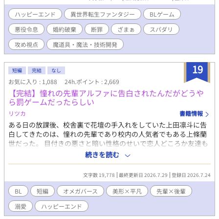
ゲームの強制力のなせる業なのか、エバンはシナリオ通りに社交
界を追われ行方不明になってしまう。 このままではいけない！ こ
ハッピーエンド
異世界転生ファンタジー
BLゲーム
れはエンディング後の世界を生きる成金モブが悪役令息を幸せに
悪役令息
婚約破棄
断罪
ざまぁ
スパダリ
するための物語。 8/10の完結まで予約投稿済です。
攻め視点
魔道具・魔法・技術開発
19
短編
完結
なし
お気に入り : 1,088
24h.ポイント : 2,669
【完結】憧れの先輩アルファに告白されたんだがどうや
ら罰ゲームだったらしい
リツカ
書籍情報
ある日の放課後、校舎裏で花壇の手入れをしていた上田凛斗に告
白してきたのは、憧れの先輩であり校内の人気者でもある上條蘭
世だった。 目付きの悪さと暗い性格のせいで恋人どころか友達も
いない凛斗は、戸惑いながらもお試しで蘭世との交際をはじめた
続きを読む
のだが…… 美形溺愛アルファ×三白眼平凡オメガ
文字数 19,778
最終更新日 2026.7.29
登録日 2026.7.24
BL
短編
オメガバース
美形×平凡
先輩×後輩
溺愛
ハッピーエンド