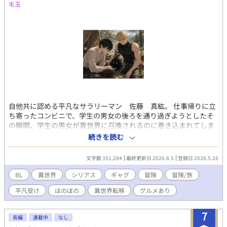
て同時掲載中です。
毛玉
自他共に認める平凡なサラリーマン 佐藤 真紘。 仕事帰りに立
ち寄ったコンビニで、学生の男女の後ろを通り過ぎようとしたそ
の瞬間、学生の男女が異世界に召喚されるのに巻き込まれてしま
う。 召喚された先の状況に、ラノベにアニメにゲームが好きなオ
続きを読む
タクの真紘は理解した。 これアカン方の召喚やん。と。 だが様々
な事情が重なり、真紘は死を免れて単身旅に出ることに。 元の世
文字数 351,284
最終更新日 2026.8.5
登録日 2026.5.28
界での知識と召喚者特典を駆使して旅をする真紘。 そこに護衛と
してイケメン騎士謙冒険者のロイドが付けられてしまい、仕方な
BL
異世界
シリアス
ギャグ
冒険
冒険/旅
く国境まで護衛として同行することになるが？ 年下イケメン冒険
平凡受け
ほのぼの
異世界転移
グルメあり
者（騎士）×年上鈍感平凡男性 どちらもノンケです。でもBLで
す。 冒険や人との出会いだったり世界観がメインで、恋愛要素ま
でいくのが長くなりますが、二人の心の機微を書くのが楽しくて
7
長編
連載中
なし
ジレジレになりそうですが、それでも良ければのんびりお付き合