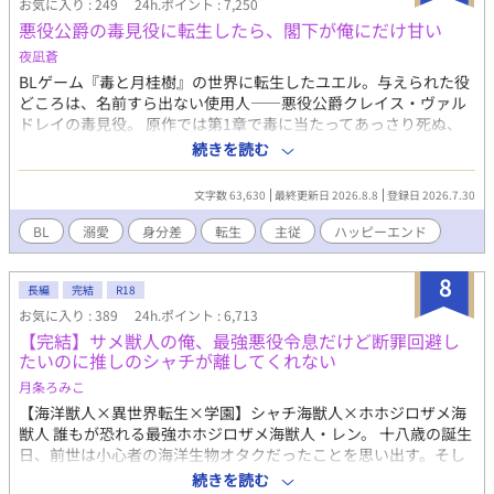
お気に入り : 249
24h.ポイント : 7,250
い頂けましたら幸いです。 R18要素は入れる予定ですが、進行上
悪役公爵の毒見役に転生したら、閣下が俺にだけ甘い
めっちゃ先になります。題名に※ついたらR18です。 R15程度は
予告なく入れますので、ご了承下さい。 誤字脱字等ありました
夜凪蒼
ら、優しく御報告頂けますと助かります。 良ければコメント頂け
BLゲーム『毒と月桂樹』の世界に転生したユエル。与えられた役
ますと嬉しいです。 因みに表紙は、イメージを固めるためにAIに
どころは、名前すら出ない使用人——悪役公爵クレイス・ヴァル
作ってもらったものです。 ムーンライトノベルズにも掲載してま
ドレイの毒見役。 原作では第1章で毒に当たってあっさり死ぬ、
す。
モブ中のモブだ。 死にたくない。前世は食品会社の品質管理、異
続きを読む
臭も変色も見分けられる。全力で毒を見抜いて生き延びる——そ
う決めて初仕事に臨んだのに。 「では俺が毒見する。お前は食う
文字数 63,630
最終更新日 2026.8.8
登録日 2026.7.30
な」 なぜかこの公爵、毒見役より先に自分が口をつけようとす
る。 「毒の公爵」と恐れられるこの人は、3歳から毒を盛られ続
BL
溺愛
身分差
転生
主従
ハッピーエンド
けて味覚が壊れていた。何を食べても泥の味。だから食事に興味
がない——はずなのに、俺が「美味しいですか」と聞いた日、こ
8
の人は初めて言葉に詰まった。 泥の味しか分からないはずの人
長編
完結
R18
が、なぜか俺にだけ甘い。 生き延びるための毒見が、いつのまに
お気に入り : 389
24h.ポイント : 6,713
かこの人に味を届ける仕事に変わっていく。 毒見役と、死にたが
【完結】サメ獣人の俺、最強悪役令息だけど断罪回避し
りの公爵。ふたりの食卓のラブコメディ。全年齢・純愛です。 ※
たいのに推しのシャチが離してくれない
本作は『小説家になろう』『カクヨム』にも掲載しています。
月条ろみこ
【海洋獣人×異世界転生×学園】シャチ海獣人×ホホジロザメ海
獣人 誰もが恐れる最強ホホジロザメ海獣人・レン。 十八歳の誕生
日、前世は小心者の海洋生物オタクだったことを思い出す。そし
て、この世界がBLゲームで、自分が断罪エンドを迎える悪役令息
続きを読む