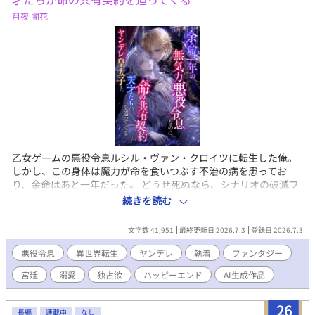
月夜 闇花
乙女ゲームの悪役令息ルシル・ヴァン・クロイツに転生した俺。
しかし、この身体は魔力が命を食いつぶす不治の病を患ってお
り、余命はあと一年だった。 どうせ死ぬなら、シナリオの破滅フ
ラグを回避し、誰の記憶にも残らず静かに消え去りたい。 そう願
続きを読む
って王太子アルフレッドに婚約破棄を申し出た。 ――だが、それ
がすべての狂気の始まりだった。 「君の手はひどく冷たいね。ま
文字数 41,951
最終更新日 2026.7.3
登録日 2026.7.3
るで死人のようだ。……婚約の破棄は認めない」 何も望まず、た
だ消えようとするルシルの儚げな諦観は、逆に攻略対象たちのド
悪役令息
異世界転生
ヤンデレ
執着
ファンタジー
ス黒い支配欲と執着に火をつけてしまう。 ヤンデレ王太子アルフ
宮廷
溺愛
独占欲
ハッピーエンド
AI生成作品
レッドの圧倒的な拘束。 実直な騎士ガレッドの盲目的な献身。 天
才魔術師ノアの狂気的な探究。 ルシルが死の淵へ沈み込もうとし
たとき、三人は神の理に逆らう禁忌の魔術を実行する。 それは、
26
長編
連載中
なし