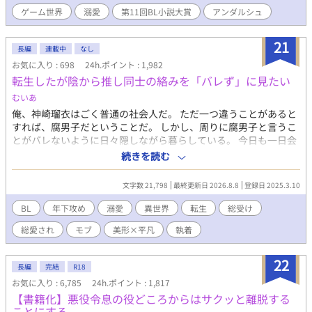
トレンド入りして流れてきた不穏なワードは多少なりとも覚えて
ゲーム世界
溺愛
第11回BL小説大賞
アンダルシュ
いる。 「ダメナルド安定の裏切り」 「約束された末路」 っ
て……怖！ 俺何やらかすの！？ せっかく素敵なファンタジー
の世界なのに急に将来が怖い！ 俺は世界の平和と己の平穏のた
21
長編
連載中
なし
めに、公爵家の次男としてのほのぼの生活を手にするべく堅実に
お気に入り : 698
24h.ポイント : 1,982
生きようと固く決心した……はずだったのに気が付いたら同級生
転生したが陰から推し同士の絡みを「バレず」に見たい
の天才魔法使いの秘密をうっかり知ってしまうし、悪魔召喚を企
てる怪しい陰謀にすっかり巻き込まれてるんですけど？！ 無事
むいあ
約束された末路まで一直線の予感！？ いやいや俺は退場させて
俺、神崎瑠衣はごく普通の社会人だ。 ただ一つ違うことがあると
もらいますから。何がなんでもシナリオから途中退場して世界も
すれば、腐男子だということだ。 しかし、周りに腐男子と言うこ
平和で俺も平和なハッピーエンドをこの手で掴むんだ……！ 悪
とがバレないように日々隠しながら暮らしている。 今日も一日会
役になりたくない公爵令息がジタバタする物語。(徐々にBLです。
社に行こうとした時に横からきたトラックにはねられてしまっ
続きを読む
ご注意ください) 第11回BL小説大賞をいただきました。応援し
た！ 目が覚めるとそこは俺が好きなゲームの中で！？ 俺は推し同
てくださった皆様、本当にありがとうございました。(2024年11
士の絡みを眺めていたいのに、なぜか美形に迫られていて！？
月に書籍化しました)
文字数 21,798
最終更新日 2026.8.8
登録日 2025.3.10
「俺は壁になりたいのにーーーー！！！！」
BL
年下攻め
溺愛
異世界
転生
総受け
総愛され
モブ
美形×平凡
執着
22
長編
完結
R18
お気に入り : 6,785
24h.ポイント : 1,817
【書籍化】悪役令息の役どころからはサクッと離脱する
ことにする。