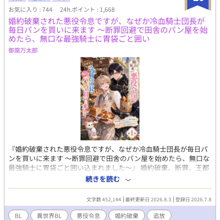
自らの命と魔力をルシルの身体へ直接繋ぎ止める『命の共有契
お気に入り : 744
24h.ポイント : 1,668
約』だった――。 「君はもう、どこへも行けない。永遠に、私た
婚約破棄された悪役令息ですが、なぜか冷血騎士団長が
ちと共にあるんだ」 死んで逃げることすら許されない豪奢な鳥籠
毎日パンを買いに来ます 〜断罪回避で田舎のパン屋を始
の中、悪役令息は息が詰まるほど甘い絶望と幸福に溺れていく。
めたら、無口な最強騎士に胃袋ごと囲い
ヤンデレ執着BLファンタジー、ここに開幕。
御腐万太郎
『婚約破棄された悪役令息ですが、なぜか冷血騎士団長が毎日パ
ンを買いに来ます 〜断罪回避で田舎のパン屋を始めたら、無口な
最強騎士に胃袋ごと囲い込まれました〜』 婚約破棄、断罪、王都
追放。 公爵令息ノア・ラザフォードは、王宮の夜会で王子からそ
続きを読む
う告げられた瞬間、心の中で歓喜した。 なぜなら彼は、前世の記
憶を持つ転生者。 この世界が乙女ゲームに似ており、自分が“悪
文字数 452,144
最終更新日 2026.8.3
登録日 2026.7.8
役令息”として破滅する運命だと知っていたからだ。 けれど、王子
への未練など一切ない。 面倒な貴族社会から逃げられるなら、追
BL
異世界BL
悪役令息
婚約破棄
追放