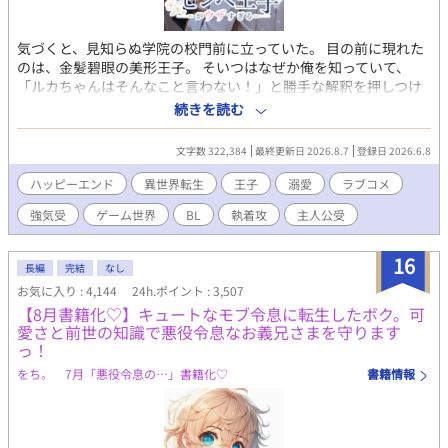
気づくと、見知らぬ学院の校門前に立っていた。 目の前に現れた
のは、金髪碧眼の美形王子。 そいつはなぜか俺を知っていて、
「ルカちゃんはそんなこと言わない！」と勝手な解釈を押しつけ
てくる。 どうやら俺は、BLゲームの主人公に転生したらしい。
続きを読む
だが俺は、そいつが愛する可憐な『ルカちゃん』ではない。 それ
なのに王子は、解釈違いだと騒ぎながら俺を守り、甘やかし、命
文字数 322,384
最終更新日 2026.8.7
登録日 2026.6.8
懸けの執着を向けてくる。 ウザい。うるさい。愛が重い。 推しと
現実の違いに戸惑うモンペ王子と、本人を見ろと言い続ける主人
ハッピーエンド
異世界転生
王子
溺愛
ラブコメ
公。 解釈違いから始まる、BLゲーム転生ラブコメ。 全61話。 ※
強気受
ゲーム世界
BL
執着攻
主人公受
ハッピーエンド ※暴力的表現は予告なく出てきます ※性的な表現
があるタイトルには※付 ※R-18は中盤から ※カップリングはメイ
ンのみ（王子×主人公）
16
長編
完結
なし
お気に入り : 4,144
24h.ポイント : 3,507
【8月書籍化♡】キュートなモブ令息に転生したボク。可
愛さと前世の知識で悪役令息なお義兄さまを守ります
っ！
をち。 7月「悪役令息の…」書籍化♡
書籍情報