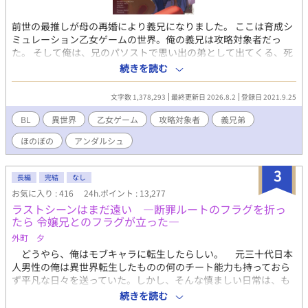
前世の最推しが母の再婚により義兄になりました。 ここは育成シ
ミュレーション乙女ゲームの世界。俺の義兄は攻略対象者だっ
た。 そして俺は、兄のパソストで思い出の弟として出てくる、死
ぬ前提の弟だった！ 最推しの弟とか、もう死んでもいい！いや、
続きを読む
最推しの成長を見届けるまでは死ねない！俺、生きる！死亡フラ
グなんて叩き壊して今日も最推しを愛でるのだ！ 乙女ゲームに転
文字数 1,378,293
最終更新日 2026.8.2
登録日 2021.9.25
生してしまった死亡フラグだらけの弟奮闘記。 濡れ場は最後の方
にしか出てこない気がします。 ※2022年11月書籍化しました( *
BL
異世界
乙女ゲーム
攻略対象者
義兄弟
´艸｀) よろしくお願いします ただいま感想返信停止中です。申し
ほのぼの
アンダルシュ
訳ありません。でも皆様の感想はとても楽しく嬉しく拝読してお
ります！ありがとうございます！
3
長編
完結
なし
お気に入り : 416
24h.ポイント : 13,277
ラストシーンはまだ遠い ―断罪ルートのフラグを折っ
たら 令嬢兄とのフラグが立った―
外町 夕
どうやら、俺はモブキャラに転生したらしい。 元三十代日本
人男性の俺は異世界転生したものの何のチート能力も持っておら
ず平凡な日々を送っていた。しかし、そんな慎ましい日常は、も
うひとりの転生者との出会いによって崩壊する。 曰く、ここは
続きを読む
ゲームの世界で彼女は不幸にも悪役令嬢であるベアトリクスに転