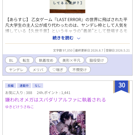
【あらすじ】 乙女ゲーム『LAST ERROR』の世界に飛ばされた平
凡大学生の主人公が成り代わったのは、ヤンデレ枠として人気を
博している【久世千景】というキャラの“義弟”として登場するモ
ブキャラ、【久世綾人】だった。 しかし、久世綾人は千景のバッ
続きを読む
ドエンドで彼に殺されてしまう運命を背負った不幸な少年だっ
た。主人公は、死亡フラグを回避するため、千景とヒロインが結
文字数 97,050
最終更新日 2026.8.7
登録日 2026.5.21
ばれるように、そして自身はストーリーから離脱できるように奔
走する。 しかし、逃げようとするほど深まっていく義兄の執着。
BL
転生
執着攻め
美形×平凡
脇役受け
果たして、主人公はヤンデレ義兄から逃げ切れるのか？ －－－－
ヤンデレ
メリバ
♡喘ぎ
不憫受け
－－－－－－－－ ⚠️注意⚠️ ※R-18【無理矢理、♡喘ぎ、濁点喘
ぎ】 ※メイン攻め以外に襲われるシーン有り(※挿入なし) ※メリ
バ(監禁、洗脳有り) ※暴力表現あり(サブ攻めによる)
30
長編
連載中
なし
お気に入り : 388
24h.ポイント : 1,441
嫌われオメガはスパダリアルファに執着される
ゆきどけうさねこ