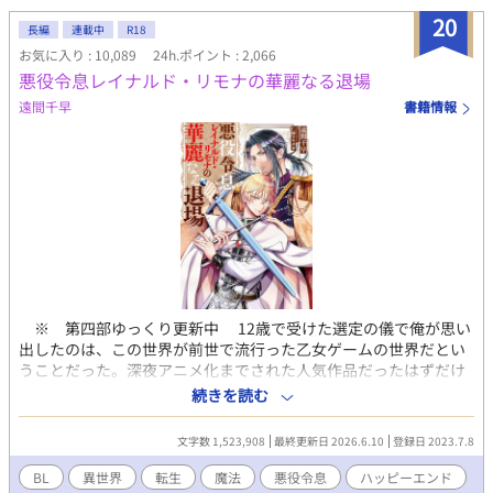
20
長編
連載中
R18
お気に入り : 10,089
24h.ポイント : 2,066
悪役令息レイナルド・リモナの華麗なる退場
遠間千早
書籍情報
※ 第四部ゆっくり更新中 12歳で受けた選定の儀で俺が思い
出したのは、この世界が前世で流行った乙女ゲームの世界だとい
うことだった。深夜アニメ化までされた人気作品だったはずだけ
ど、よりによって俺はそのゲームの中でも悪役の公爵令息レイナ
続きを読む
ルド・リモナに生まれ変わってしまったのだ。 さらに最悪なこ
とに、俺はそのゲームの中身を全く知らない。乙女ゲームやった
文字数 1,523,908
最終更新日 2026.6.10
登録日 2023.7.8
ことなかったし、これから俺の周りで一体何が起こるのか全然わ
からないんですけど……。 内容は知らなくとも、一時期SNSで
BL
異世界
転生
魔法
悪役令息
ハッピーエンド