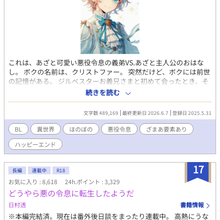
これは、あざと可愛い悪役令息の義弟VS.あざと主人公のおはな
し。 ボクの名前は、クリストファー。 突然だけど、ボクには前世
の記憶がある。 ジルベスターお義兄さまと初めて会ったとき、そ
のご尊顔を見て 「あああ！《《この人》》、知ってるう！悪役令
続きを読む
息っ！」 と思い出したのだ。 あ、この人ゲームの悪役じゃん、っ
て。 そう、俺が今いるこの世界は、ゲームの中の世界だったの！
文字数 489,169
最終更新日 2026.6.7
登録日 2025.5.31
そして、ボクは悪役令息ジルベスターの義弟に転生していたの
だ！ しかも、モブ。 繰り返します。ボクはモブ！！「完全なるモ
BL
異世界
ほのぼの
悪役令息
ざまあ要素あり
ブ」なのだ！ ゲームの中のボクには、モブすぎて名前もキャラデ
ハッピーエンド
ザもなかった。 どおりで今まで毎日自分の顔をみてもなんにも思
い出さなかったわけだ！ ちなみに、ジルベスターお義兄さまは悪
役ながら非常に人気があった。 その理由の第一は、ビジュアル！
17
長編
連載中
R18
夜空に輝く月みたいにキラキラした銀髪。夜の闇を思わせる深い
お気に入り : 8,618
24h.ポイント : 3,329
紺碧の瞳。 涼やかに切れ上がった眦はサイコーにクール！！ イケ
どうやら悪の令息に転生したようだ
メンではなく美形！ビューティフル！ワンダフォー！ ありとあら
ゆる美辞麗句を並び立てたくなるくらいに美しい姿かたちなの
日村透
書籍情報
だ！ 当然ながらボクもそのビジュアルにノックアウトされた。 ネ
※本編完結済。現在は番外後日談をまったり連載中。 高熱にうな