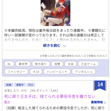
※本編完結済。現在は番外後日談をまったり連載中。 ※書籍化に
伴い一部展開が変わっております。それ以降の連載分は修正して
おりませんので、たまに「ん？」と思われるかもしれません。 日
本人男性だった『俺』は、目覚めたら赤い髪の美少年になってい
続きを読む
た。 記憶を辿り、どうやらこれは乙女ゲームのキャラクターの子
供時代だと気付く。 それも、自分が仕事で製作に関わっていたゲ
文字数 1,024,273
最終更新日 2026.7.28
登録日 2024.6.3
ームの、個人的な不憫ランキングナンバー１に輝いていた悪役令
息オルフェオ・ロッソだ。 しかしこの悪役、本当に悪だったの
BL
異世界
巻き戻り
復讐
主従
乙女ゲーム
か？ なんか違わない？ 巻き戻って明らかになる真実に『俺』
ファンタジー
Ｒ18
ハッピーエンド
アンダルシュ
は激怒する。 表に出なかった裏設定の記憶を駆使し、ヒロインと
元凶から何もかもを奪うべく、生まれ変わったオルフェオの脱・
悪役計画が始まった。
14
長編
連載中
R18
お気に入り : 670
24h.ポイント : 3,842
死に戻り王太子は、捨てられる悪役令息を離さない
藍白
書籍情報
（旧題）転生した捨てられるための悪役令息でしたが、死に戻り