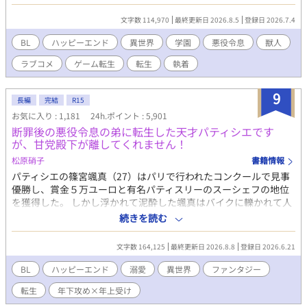
だと知ってしまう。 処刑を回避する方法はただ一つ。 主人公を攻
略し、自分のルートへ引き込むこと。 ……のはずだった。 なぜか
文字数 114,970
最終更新日 2026.8.5
登録日 2026.7.4
ゲームには存在しないはずのシャチの海獣人が現れ、主人公との
攻略ルートをことごとく邪魔してくる。 しかも、その執着の矛先
BL
ハッピーエンド
異世界
学園
悪役令息
獣人
は――なぜか俺!? バトルあり、笑いあり、キュンあり！ 最強なの
ラブコメ
ゲーム転生
転生
執着
に小心者なホホジロザメが、推しのシャチに振り回される学園ラ
ブコメBL！ 🚫無断転載・AI学習禁止 終盤に性的描写が入る予定で
すので、R18としています。 ※がつく話には性描写があります。
9
長編
完結
R15
本作はfujossy小説大賞にエントリー中です。少しでも面白いと思
お気に入り : 1,181
24h.ポイント : 5,901
っていただけましたら、投票して応援してくだされば幸いです。
断罪後の悪役令息の弟に転生した天才パティシエです
が、甘党殿下が離してくれません！
松原硝子
書籍情報
パティシエの篠宮颯真（27）はパリで行われたコンクールで見事
優勝し、賞金５万ユーロと有名パティスリーのスーシェフの地位
を獲得した。 しかし浮かれて泥酔した颯真はバイクに轢かれて人
生を終える。 目覚めた颯真は友人が激推ししていたBLゲームの世
続きを読む
界に転生していた！ だが悪役令息の弟――エリオット・ペンブル
ックに転生してしまったうえに、前世の記憶を取りもどしたのは
文字数 164,125
最終更新日 2026.8.8
登録日 2026.6.21
兄・ヴィクターが断罪され、伯爵家がボロボロになった直後。 兄
は幽閉、一家も財産や領地の没収され、さらに王侯貴族の証とも
BL
ハッピーエンド
溺愛
異世界
ファンタジー
いえる魔力も失ってしまう。 残されたのは名ばかりの家名と王都
転生
年下攻め×年上受け
の屋敷だけ。 前世の記憶が戻ったエリオットは、家族を支えるた
めに身分を隠して王都のティーハウスでパティシエとして働き始