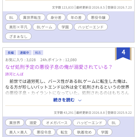
生してしまったとのことだ。このままだと断罪されると泣きつか
文字数 123,833
最終更新日 2026.8.5
登録日 2026.7.23
れてしまい、手助けすることになった俺は断罪ルートのフラグを
折るための作戦を考える。作戦遂行のために悪役令嬢の兄アルベ
BL
異世界転生
身分差
年の差
悪役令嬢
ルトに協力を仰いだが、説得のために俺が口にした言葉は本来だ
美形×平凡
BLゲーム
学園
ハッピーエンド
ったら主人公が言うはずのものだった。 「もしかして、今ので兄
上のルートに入っちゃったんじゃ……」 そんなベアトリクスの
ざまぁなし
推測を否定したかったが、アルベルトは着々と距離を詰めてく
る。セーブのできないこの世界で彼のアプローチをかわしなが
4
ら、バッドエンドは回避できるのか？運命の日までは一年を切っ
長編
連載中
R15
ている。 ※小説家になろう・カクヨムへも掲載 毎日7:00・
お気に入り : 3,028
24h.ポイント : 12,080
19:00の二回更新
なぜ処刑予定の悪役子息の俺が溺愛されている？
詩河とんぼ
前世では過労死し、バース性があるBLゲームに転生した俺は、
なる方が珍しいバットエンド以外は全て処刑されるというの世界
の悪役子息・カイラントになっていた。処刑されるのはもちろん
嫌だし、知識を付けてそれなりのところで働くか婿入りできたら
続きを読む
いいな……と思っていたのだが、攻略対象者で王太子のアルスタ
から猛アプローチを受ける。……どうしてこうなった？
文字数 43,291
最終更新日 2026.8.8
登録日 2025.9.22
異世界
溺愛
オメガバース
ハッピーエンド
BL
美人×美人
悪役令息
転生
執着攻め
学園