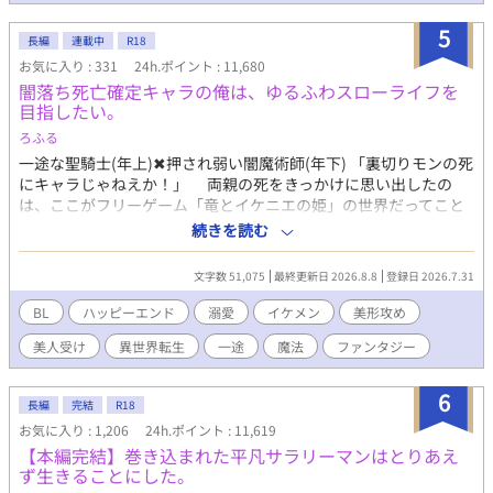
5
長編
連載中
R18
お気に入り : 331
24h.ポイント : 11,680
闇落ち死亡確定キャラの俺は、ゆるふわスローライフを
目指したい。
ろふる
一途な聖騎士(年上)✖︎押され弱い闇魔術師(年下) 「裏切りモンの死
にキャラじゃねえか！」 両親の死をきっかけに思い出したの
は、ここがフリーゲーム「竜とイケニエの姫」の世界だってこと
と、その中でも不人気キャラである闇魔術師ウィリアムに転生し
続きを読む
たってことだ。 主人公と敵対し死亡する運命なんて認められる
わけがない！ せっかくの異世界転生、俺は血生臭いことから離
文字数 51,075
最終更新日 2026.8.8
登録日 2026.7.31
れてゆるふわスローライフを楽しみたい。 手始めに、モンスタ
ーをボコしてレベルアップ。強くなって金持ちになって、他国に
BL
ハッピーエンド
溺愛
イケメン
美形攻め
逃げてやろうじゃねえの！ ——と思ってたのに、原作では天敵
美人受け
異世界転生
一途
魔法
ファンタジー
となる聖騎士アルフェンと出会ってしまい冒険者チームを組むこ
とになって、何が奴の琴線に触れたのか懐かれて!? 自分の命が
一番大切だったはずなのに、どんどん他にも大切な物が増えてい
6
長編
完結
R18
ってしまう。こうなったら俺の人生を面白おかしく豊かにする為
お気に入り : 1,206
24h.ポイント : 11,619
にも、最良の未来を掴み取りに行ってやる！ １章２章は毎日投稿
【本編完結】巻き込まれた平凡サラリーマンはとりあえ
(12:10)になります。日曜日は２話投稿です。 R-18展開は主人公達
ず生きることにした。
が大人になってからになります。 ※「ムーンライトノベルズ」に