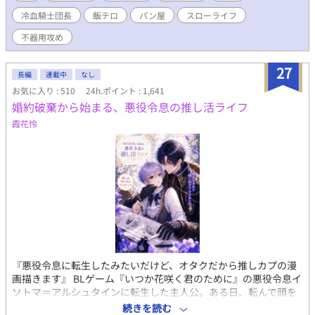
放なんてむしろ大歓迎。 「よし、田舎でパン屋をやろう」 そうし
冷血騎士団長
飯テロ
パン屋
スローライフ
てノアは辺境の町で、小さなパン屋《白猫ベーカリー》を開く。
焼きたてのミルクパン、焦がしバター塩パン、森苺のジャムパ
不器用攻め
ン。 ようやく手に入れた平穏なスローライフ。 ……のはずだっ
た。 開店初日、店に現れたのは、王国最強と恐れられる冷血騎士
27
団長アゼル・グレイヴ。 無口。 無表情。 目つきが怖い。 なのに
長編
連載中
なし
彼は、毎朝誰より早く店に来て、ノアのパンを大量に買ってい
お気に入り : 510
24h.ポイント : 1,641
く。 「今日も来たんですか？」 「来た」 「昨日も一昨日も来まし
婚約破棄から始まる、悪役令息の推し活ライフ
たよね」 「明日も来る」 ノアは思った。 この人、よほどパンが
霞花怜
好きなんだな、と。 しかしアゼルが見ているのは、パンだけでは
なかった。 ノアが疲れていれば黙って手伝い、王都からの嫌がら
せには無表情で圧をかけ、元婚約者の王子が現れれば静かに剣の
柄へ手を置く。 「この店に手を出すな。ノアにもだ」 パン目当て
だと思い込む悪役令息と、店主ごと囲い込みたい冷血騎士団長。
婚約破棄から始まる、飯テロ異世界BLラブコメ。
『悪役令息に転生したみたいだけど、オタクだから推しカプの漫
画描きます』 BLゲーム『いつか花咲く君のために』の悪役令息イ
ソトマ＝アルシュタインに転生した主人公。ある日、転んで頭を
打った拍子に、彼は思い出した。自分の前世がオタクだったとい
続きを読む