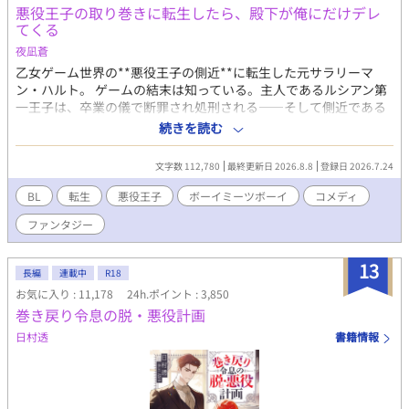
´ω`o)ありがとうございます！(●′ω`人′ω`●)
悪役王子の取り巻きに転生したら、殿下が俺にだけデレ
てくる
夜凪蒼
乙女ゲーム世界の**悪役王子の側近**に転生した元サラリーマ
ン・ハルト。 ゲームの結末は知っている。主人であるルシアン第
一王子は、卒業の儀で断罪され処刑される——そして側近である
自分も、もれなく一緒に。 死にたくない。だから殿下の好感度を
続きを読む
上げて、処刑エンドを全力回避する。それだけのはずだった。 な
のにこの殿下、「凍った王子」と恐れられているくせに、俺にだ
文字数 112,780
最終更新日 2026.8.8
登録日 2026.7.24
け野良猫を見せてくるし、俺にだけ詩を読み聞かせてくるし、俺
にだけ——笑う。 「お前は、なぜ俺のそばにいる」 「取り巻きで
BL
転生
悪役王子
ボーイミーツボーイ
コメディ
すから」 「……そうか」 筋書きを変えるだけのつもりだった。
ファンタジー
こいつの笑顔を守りたくなるなんて、聞いてない。 --- ※本作は
『小説家になろう』『カクヨム』にも掲載しています。
13
長編
連載中
R18
お気に入り : 11,178
24h.ポイント : 3,850
巻き戻り令息の脱・悪役計画
日村透
書籍情報