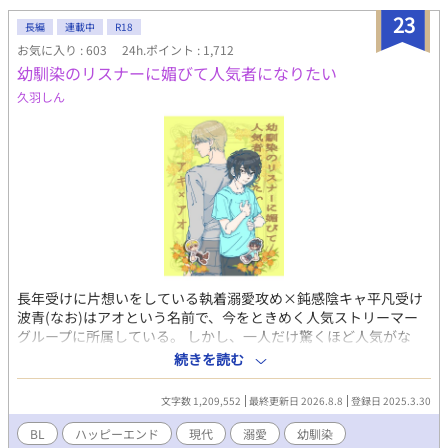
が上がった弟に「お前も頑張ったな」と微笑みかけただけで「首
23
席だからと弟を見下し、蔑むような笑みを口元に浮かべた」と言
長編
連載中
R18
われた。さすがにその日は夜ベッドでこっそり泣いた。 成績だっ
お気に入り : 603
24h.ポイント : 1,712
て学年トップを維持してる。なのに「公爵家の権力を利用して裏
幼馴染のリスナーに媚びて人気者になりたい
から手を回し成績を操作している」と思われている。 なんでなん
久羽しん
だ！なんなら寝る間も惜しんで頑張っているのに！ こんな感じで
全てが「悪役ムーブ」に変換されてしまう。 弟が可愛らしいタイ
プで人懐こい愛されキャラなのもまた俺を悪役に見せるのに一役
かっていた。 このままいったら主人公を虐げた冷酷な兄として断
罪され、僻地で無念の死を遂げることになる。 おかしいだろう
が！ そのどれもこれも俺が「悪役令息」だから。 そういう役回り
だから。 俺の心は折れた。 これまでは皆に誤解され遠巻きにされ
てきた。 親には「可愛げがない」と言われ、弟は何をしても褒め
て可愛がるくせに、俺は主席になろうが「長男なのだから当たり
前」。 それでも「頑張っていたらいつか分かってくれる」と不平
不満もいわずに我慢してきた。 だが、何をしたって「悪役令息」
長年受けに片想いをしている執着溺愛攻め×鈍感陰キャ平凡受け
なら意味なんてない。 どうせ悪役にされるのなら、いっそ好き勝
波青(なお)はアオという名前で、今をときめく人気ストリーマー
手に生きてやろう。 悪役上等！これからは我慢なんてしない。 家
グループに所属している。 しかし、一人だけ驚くほど人気がな
の為だとか長男だとか知ったことか！ こんな家、レオリースにく
い。 他のメンバーは、モデル、歌い手、プロゲーマー、ゲーム実
続きを読む
れてやる！ 俺は俺で独立して裕福な平民として生きる。 幸い前世
況者などそれぞれ特技を持った美形揃い。その中でアオだけ平凡
の知識も思い出したから、生活能力はあると思う。平民暮らしも
顔でなんの特技もないので浮いている。 しかも、アオは空気が読
なんの問題もない。 前世の知識を活かし、自分の道は自分で切り
文字数 1,209,552
最終更新日 2026.8.8
登録日 2025.3.30
めない、何を言ってもスベる、失言をしてしまうなどの悪癖のせ
開くのだ。 ※※※※※※※※ お陰様で、7月にアルファポリス様
いで、アンチをたくさん抱えている。 グループに入れたのだっ
BL
ハッピーエンド
現代
溺愛
幼馴染
よりアンダルシュノベルズｂにて書籍化していただくこととなり