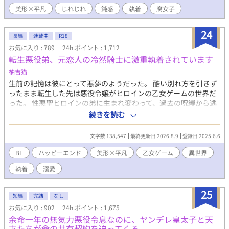
て、ブラック企業にぶつかり病んでいたアオを、幼馴染で完璧人
ました♡ ありがとうございますううう！！ イイネやコメントおま
美形×平凡
じれじれ
鈍感
執着
腐女子
間の秋風(配信者名、アキ)が優しさで誘ってくれたからに過ぎな
ちしております♡
い。 すっかり自身の存在意義を見失っていたアオは、ある日自分
たちについている腐女子ファンの存在をネット上で見つけた。 ど
24
長編
連載中
R18
うやら彼女らは幼馴染のアキ×アオをカップリングして妄想する
お気に入り : 789
24h.ポイント : 1,712
ことで、日々の活力を得ているとかなんとか。興味が惹かれたの
転生悪役弟、元恋人の冷然騎士に激重執着されています
で、アオは配信者本人であることは隠しつつ腐女子界隈に潜入す
ることにした。 その日から、彼女らを喜ばせ自身の人気を上げよ
柚吉猫
うと、配信上でアキにひたすら営業BLを仕掛けるアオ。すると、
生前の記憶は彼にとって悪夢のようだった。 酷い別れ方を引きず
なぜかアキが固まって…。 (ムーンライトノベルズさんにも投稿し
ったまま転生した先は悪役令嬢がヒロインの乙女ゲームの世界だ
ています)
った。 性悪聖ヒロインの弟に生まれ変わって、過去の呪縛から逃
れようと必死に生きてきた。 そんな彼の前に現れた竜王の化身で
続きを読む
ある騎士団長。 離れたいのに、皆に愛されている騎士様は離して
くれない。 姿形が違っても、魂でお互いは繋がっている。 冷然竜
文字数 138,547
最終更新日 2026.8.9
登録日 2025.6.6
王騎士団長×過去の呪縛を背負う悪役弟 今度こそ、本当の恋をし
よう。
BL
ハッピーエンド
美形×平凡
乙女ゲーム
異世界
執着
溺愛
25
短編
完結
なし
お気に入り : 902
24h.ポイント : 1,675
余命一年の無気力悪役令息なのに、ヤンデレ皇太子と天
才たちが命の共有契約を迫ってくる