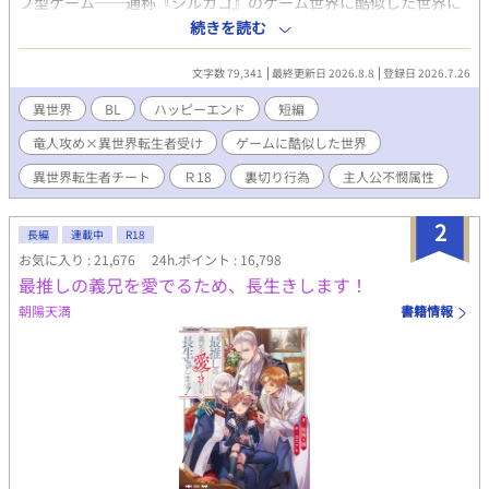
ブ型ゲーム──通称『シルカゴ』のゲーム世界に酷似した世界に
転生していた。 冒険者として組んでいた幼馴染で恋人だった男に
続きを読む
裏切られ、迷宮（ダンジョン）の危険地帯に捨て置かれたときに
前世を思い出したおかげで九死に一生を得る。 このとき偶然助け
文字数 79,341
最終更新日 2026.8.8
登録日 2026.7.26
てくれた竜人の冒険者に一緒にパーティーを組むことを提案さ
れ、俺は二つ返事で了承する。 どうせならと、彼の故郷に移住し
異世界
BL
ハッピーエンド
短編
ようと思い旅をしながら向かうことになり…。 ※男女ともいて、
竜人攻め×異世界転生者受け
ゲームに酷似した世界
いろんな種族が住む世界。異種族でも同性でも婚姻OKで種族特性
や魔法や魔法薬を使っての妊娠可。作中に出産の描写はありませ
異世界転生者チート
Ｒ18
裏切り行為
主人公不憫属性
ん。 ハッピーエンド。一応Ｒ18です。 Ｒ18回には「＊」印あ
り。ちょっと描写がある場合は「微＊」と表記する予定です。 書
2
けたら投稿します。不定期更新。短いつもりで書いてます。 ※す
長編
連載中
R18
みません。６万字越えても終わらなさそうなので『長編』に切り
お気に入り : 21,676
24h.ポイント : 16,798
替えます。
最推しの義兄を愛でるため、長生きします！
朝陽天満
書籍情報