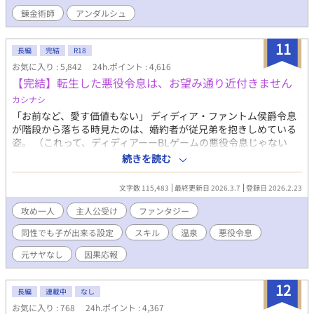
入りこんじゃった的な話ではありません。ちゃんとログアウトで
錬金術師
アンダルシュ
きるしデスゲームでもありません。そして主人公俺Tueeeeもあり
ません。 本編完結しました。他サイトにも掲載中
11
長編
完結
R18
お気に入り : 5,842
24h.ポイント : 4,616
【完結】転生した悪役令息は、お望み通り近付きません
カシナシ
「お前など、愛す価値もない」 ディディア・ファントム侯爵令息
が階段から落ちる時見たのは、婚約者が従兄弟を抱きしめている
姿。 （これって、ディディアーーBLゲームの悪役令息じゃない
か！） 妹の笑顔を見るためにやりこんでいたBLゲーム。引くほど
続きを読む
レベルを上げた主人公のスキルが、なぜかディディアに転生して
そのまま引き継いでいる。 スキルなしとして家族に『失敗作』と
文字数 115,483
最終更新日 2026.3.7
登録日 2026.2.23
蔑まれていたのは、そのスキルのレベルが高すぎたかららしい。
スキルと自分を取り戻したディディアは、婚約者を追いかけまわ
攻め一人
主人公受け
ファンタジー
すのを辞め、自立に向けて淡々と準備をする。 もちろん元婚約者
同性でも子が出来る設定
スキル
温泉
悪役令息
と従兄弟には近付かないので、絡んでこないでいただけます？ 十
万文字程度。 3/7 完結しました！ ※主人公：マイペース美人受け
元サヤなし
因果応報
※女性向けHOTランキング1位、ありがとうございました。完結ま
での12日間に渡り、ほとんど2〜5位と食い込めた作品となりまし
12
た！あああありがとうございます……！｡ﾟ(ﾟ´Д`ﾟ)ﾟ｡ たくさんの
長編
連載中
なし
閲覧、イイね、エール、感想は、作者の血肉になります……！(o
お気に入り : 768
24h.ポイント : 4,367