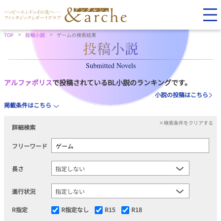
TOP
投稿小説
ゲームの検索結果
Submitted Novels
アルファポリス
で投稿されているBL小説のランキングです。
小説の投稿はこちら
掲載条件はこちら
×検索条件をクリアする
詳細検索
フリーワード
長さ
進行状況
R指定
R指定なし
R15
R18