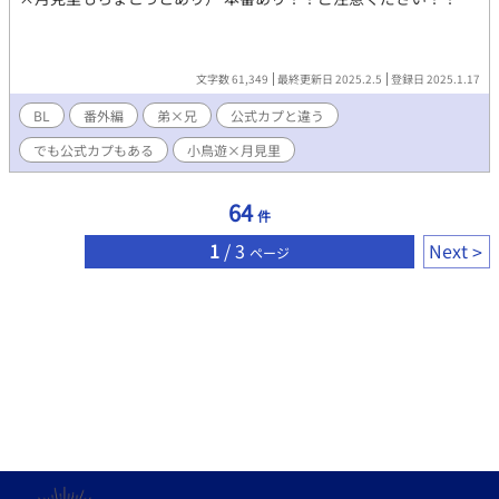
文字数 61,349
最終更新日 2025.2.5
登録日 2025.1.17
BL
番外編
弟×兄
公式カプと違う
でも公式カプもある
小鳥遊×月見里
64
件
1
/ 3
Next
ページ