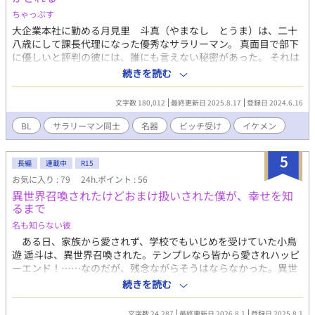
ちゃっぷす
大企業本社に勤める月見里 斗真（やまなし とうま）は、二十
八歳にして課長代理になった優秀なサラリーマン。 真面目で部下
に優しいと評判の彼には、誰にも言えない秘密があった。 それは
毎週金曜日の夜、ゲイ向けマッチングアプリで出会った男性と一
続きを読む
回限りのワンナイトを楽しんでいることだ。 しかし、ある日マッ
チングした相手が、なんと同僚であり犬猿の仲である小鳥遊 弦
文字数 180,012
最終更新日 2025.8.17
登録日 2024.6.16
（たかなし ゆずる）だった……！ 最大の秘密を握った小鳥遊
は、逃げようとする月見里をホテルに連れ込み――!? ※ご注意く
BL
サラリーマン同士
名器
ビッチ受け
イケメン
ださい※ ※主人公貞操観念皆無※ （小声） 月見里弟×月見里の
お話→番外編作品『月見里弟の秘めごと』
5
長編
連載中
R15
お気に入り : 79
24h.ポイント : 56
異世界召喚されたけどおまけ扱いされた僕が、幸せを知
るまで
名も知らない彼
ある日、家族から愛されず、学校でもいじめを受けていた小鳥
遊 遥斗は、異世界召喚された。テンプレなら皆から愛されハッピ
ーエンド！……なのだが、残念ながらそうはならなかった。異世
界召喚されたのはもう一人いて、その人が神子だった。おまけの
続きを読む
僕は前の世界と変わらず虐げられることになる。 しかし、事態
は急変し―― 心体共にボロボロの遥斗が幸せを知ってゆく話。
文字数 24,287
最終更新日 2026.8.1
登録日 2025.8.1