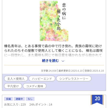
る。 雪哉だという確証はなかったので、士朗をぬか喜びさせては
いけないと、一人で雪哉らしき人物を追いかけた。 その先で出会
ったのは、憧れのゲーム開発者である酒井隆宏。 雪哉の従兄だと
名乗ったその人は、どうやら敏之を気に入ったらしい。雪哉がバ
イトを断れなかったのも、隆宏に理由があるらしかった。 だが、
敏之は知らない。 隆宏こそが、雪哉と士朗を使って敏之をこの会
場に呼び寄せる罠を仕掛けた、張本人である事を────。 最後
までお付き合い下さると嬉しいです。 お気に入り・感想等頂けま
したら、励みになります。 よろしくお願い致します。
榛名青年は、とある事情で森の中で行き倒れ、貴族の霧咲に助け
られたのちその屋敷で使用人として働くことになる。 榛名は霧咲
に一目惚れし、また霧咲も同じで毎日愛を囁かれながら抱かれて
いるが、身分の差を理由に霧咲の気持ちを信じられず、自身もい
続きを読む
っこうに素直になれない。 そんなある日、使用人の間で霧咲がど
こぞのお嬢様と結婚するという噂が流れてきて…！？ 拙作『運命
文字数 24,938
最終更新日 2025.6.10
登録日 2025.6.10
のひと』の自己パロディです。 別の世界観のお話なので、↑を読
んでなくとも楽しめるかと思います。
主人×使用人
ハッピーエンド
シンデレラストーリー
平凡受け
コメディ風味
20
長編
連載中
なし
お気に入り : 229
24h.ポイント : 14