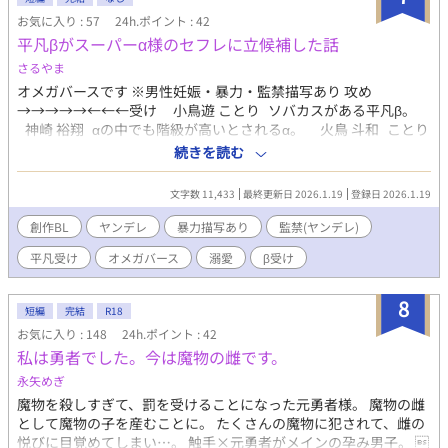
お気に入り : 57
24h.ポイント : 42
平凡βがスーパーα様のセフレに立候補した話
さるやま
オメガバースです ※男性妊娠・暴力・監禁描写あり 攻め
→→→→→←←←受け 小鳥遊 ことり ソバカスがある平凡β。
神崎 裕翔 αの中でも階級が高いとされるα。 火鳥 斗和 ことり
と神崎の友達。自分が神崎とことりをくっつけようとしたので、
続きを読む
少し罪悪感を感じて色々する。 門馬 壱 神崎の許嫁（Ω）。顔
は可愛い。 ▼読まなくてもいい補足（ネタバレ含む） 神崎と
文字数 11,433
最終更新日 2026.1.19
登録日 2026.1.19
門馬 門馬は神崎と初めて出会った8歳の時に惚れて、その後ず
っと片思いをしている。 あの日、ことりが見たのは、門馬は神
創作BL
ヤンデレ
暴力描写あり
監禁(ヤンデレ)
崎の部屋に押し入る形で一緒にいた場面だった。 門真はもちろ
平凡受け
オメガバース
溺愛
β受け
ん、ことりの視線に気づいており、傷つける目的でキスをした。
その後、牽制とマウントのためにことりに接触。相手がいること
を伝え、釘を刺す。しかし、彼は「卒業まで」であればまぁ許容
8
短編
完結
R18
範囲としている。それは「番」になるという将来の約束による余
お気に入り : 148
24h.ポイント : 42
裕であった。神崎は門馬がことりに接触したことを知ると、静か
私は勇者でした。今は魔物の雌です。
に怒る。しかし、ことりに逆上する可能性を考えて手出しはしな
かった。 卒業後、ことりを部屋に監禁した後、約束通り門馬の
永矢めぎ
項を噛み、番を解消。痛みに悶える門馬を、虫けらを見るような
魔物を殺しすぎて、罰を受けることになった元勇者様。 魔物の雌
無感動さで見下ろした。本来、「番の解消」は罪に問われる行為
として魔物の子を産むことに。 たくさんの魔物に犯されて、雌の
であったが、以前門馬が発情を故意に誘発したことを理由に、家
悦びに目覚めてしまい…。 触手×元勇者がメインの孕み男子。 