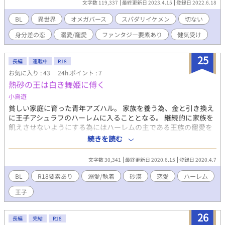
文字数 119,337
最終更新日 2023.4.15
登録日 2022.6.18
ないという真面目な性格な上、過去のトラウマから”そういう行
為”が出来ない体質になっていた。 そこで側近たちが考えたの
BL
異世界
オメガバース
スパダリイケメン
切ない
は、オメガの娼館一のフェロモンを持つジュリを使い勇者の”そ
身分差の恋
溺愛/寵愛
ファンタジー要素あり
健気受け
れ”を勃起させる事だった。 一途で真面目なスパダリ勇者α×親を
亡くした愛を知らない意地っ張りな男娼Ω。 勇者と男娼として出
会った２人が本当の愛を知っていく物語。
25
長編
連載中
R18
お気に入り : 43
24h.ポイント : 7
熱砂の王は白き舞姫に傅く
小鳥遊
貧しい家庭に育った青年アズハル。 家族を養う為、金と引き換え
に王子アシュラフのハーレムに入ることとなる。 継続的に家族を
飢えさせないようにする為にはハーレムの主である王族の寵愛を
受ける必要があり・・ 以前小説サイトにて『熱砂の舞姫』という
続きを読む
タイトルで投稿していた小説です。 未完ですが腐らせておくのも
勿体ないので加筆修正（設定の変更含む）しながら少しずつ投稿
文字数 30,341
最終更新日 2020.6.15
登録日 2020.4.7
したいと思います。 稚拙な文章で気になる部分もあるかと思いま
すがお付き合い頂けると嬉しいです。
BL
R18要素あり
溺愛/執着
砂漠
恋愛
ハーレム
王子
26
長編
完結
R18