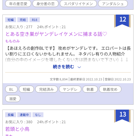
年の差恋愛
身分差の恋
スパダリイケメン
アンダルシュ
12
短編
完結
R18
お気に入り : 277
24h.ポイント : 21
とある空き巣がヤンデレイケメンに捕まる話♡
もものみ
【あほえろの創作BLです】 攻めがヤンデレです。 エロパートは長
い割りにエロくないかもしれません。 ネタバレ有りの人物紹介
(自分の中のイメージを壊したくない方は読まないで下さい) ↓ ↓
↓ ↓ ↓ 小鳥遊 鈴也(たかなし すずや) 身長165cmの小柄な空き
続きを読む
巣。見た目は中の上くらい。家事が得意で、特に料理が趣味。自
分が作った料理を食べて人が幸せそうな顔になるのを見るのが好
文字数 8,894
最終更新日 2022.10.23
登録日 2022.10.23
きで、プロを目指していたが叶わなかった。現在もひとり腕を磨
き続けていたが、腕前を披露する機会がなく、実は理に料理を食
BL
短編
完結済み
ヤンデレ
執着
執着攻め
べてもらえて嬉しかった。 空き巣の間では結構名が知られてお
溺愛
り、金持ちしか狙わないがどんな豪邸やマンションでも盗みに入
る『すずや』は一部ゴロツキからダークヒーロー的な人気があ
る。しかし毎回単独での犯行で、誰も素顔は知らない。実は現場
13
長編
連載中
なし
近くでファンのゴロツキともすれ違っているが小柄すぎてバレな
お気に入り : 380
24h.ポイント : 21
い。そのためゴロツキたちはどこからか流れてくる噂で犯行を知
若頭と小鳥
る。最低でも3ヶ月に1回は噂が流れてきたのに突然噂が流れてこ
なくなり、落ち込むゴロツキも少なくはなかった。 三鷹 理(みた
真木