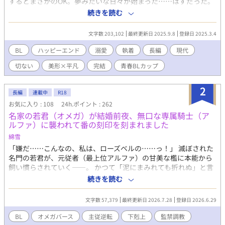
するとまさかのOK。夢みたいな日々が始まった……はずだった。
だけど、ある出来事をきっかけに二人の関係はあっけなく終わ
続きを読む
る。 過去を忘れるために転校した凪は、もう二度と馨と会うこと
はないと思っていた。 ところが、ひょんなことから再会してしま
文字数 203,102
最終更新日 2025.9.8
登録日 2025.3.4
う。 しかも、久しぶりに会った馨はどこか様子が違っていた。
「今度は、もう離さないから」 「お願いだから、僕にもう近づか
BL
ハッピーエンド
溺愛
執着
長編
現代
ないで…」
切ない
美形×平凡
完結
青春BLカップ​
2
長編
連載中
R18
お気に入り : 108
24h.ポイント : 262
名家の若君（オメガ）が結婚前夜、無口な専属騎士（ア
ルファ）に襲われて番の刻印を刻まれました
綿雪
「嫌だ……こんなの、私は、ローズベルの……っ！」 滅ぼされた
名門の若君が、元従者（最上位アルファ）の甘美な檻に本能から
飼い慣らされていく――。 かつて「泥にまみれても折れぬ」と言
われた誇り高き若君・カール。 彼は今、実家を滅ぼした冷徹な元
続きを読む
従者・アッシュの腕の中で、小鳥のように大人しく食事を口元へ
運ばれている。 シルクの擦れる音と高級な洋菓子の香りに満ちた
文字数 57,379
最終更新日 2026.7.28
登録日 2026.6.29
「閉じられた寝室」。 そこは、アッシュがカールのために用意し
た、あまりにも甘やかで歪んだ調教の檻だった。 最初は屈辱に震
BL
オメガバース
主従逆転
下剋上
監禁調教
えていたカール。 しかし、熟成したラム酒のような濃厚なアルフ