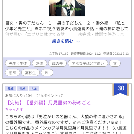
目次 ・男の子だもん １ ・男の子だもん ２ ・番外編 『私と
少年と先生と』※ネコ視点 親友の小鳥遊暁の話 ・俺の神に恋して
何が悪い （エブリに載せてる話。 未完成・数話で停滞しま
す） ※『男の子だもん』 ～あらすじ～ 「馬鹿、それは恋だろ」
続きを読む
親友に思い切って相談した結果がこれである。 悩みを親友に相談
すると 「馬鹿、それは恋だろ』」っと言われる。 やっぱり、恋な
文字数 17,162
最終更新日 2024.11.2
登録日 2023.12.13
のか？ っと悩む高橋譲（ゆずる）が担任である青葉浩基（こう
き）に相談して…。 先生×生徒 ※ちょっと下ネタあり ※『俺の
先生×生徒
友達
歳の差
アホな子ほど可愛い
猫
神に恋して何が悪い』 男の子だもんのスピンオフ。 親友、小鳥遊
恩師
高校生
BL
暁（あきら）の話。 ～あらすじ～ いつものようにつまらない日
常。昔に比べたらここは天国。なのに俺はいまだに過去に捕らわ
れたまま…。 ここに居ていいのだろうか。 何色にも染まっていな
30
長編
完結
R18
い光の中に 異物のような俺。 そんな俺に、ここにいていいと言っ
お気に入り : 104
24h.ポイント : 7
たのは俺の神様。 その神に俺は恋している…。 警察官×高校生
【完結】【番外編】月見里弟の秘めごと
※ちょっち暗めの話 ※イラストはAIを加工したものです
ちゃっぷす
こちらの小説は『男泣かせの名器くん、犬猿の仲に泣かされる』
の番外編です。 番外編なのですが、※※ご注意ください※※！！
こちらの作品のメインカプは月見里弟×月見里です！！（小鳥遊
×月見里もちょこっとあり） 本番あり！！ご注意ください！！