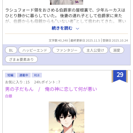
ラシュフォード領をおさめる伯爵家の屋根裏で、少年ルーカスは
ひとり静かに暮らしていた。 後妻の連れ子として伯爵家に来た
が、伯爵からも母親からも“いない者”として扱われてきた。 寒い
部屋。粗末な服と食事。 小さな窓から見える空と、白い小鳥、そ
続きを読む
して侍女ステラだけが彼の世界だった。 「僕は、そんなに可哀想
な人間じゃないよ？」 そう笑っていたルーカスの運命は、ある夜
文字数 40,348
最終更新日 2025.11.5
登録日 2025.10.24
突然、奴隷商に売られそうになることで大きく変わることにな
る。 ルーカスを救ったのは王国の第二王子ユリウスとその側近ラ
BL
ハッピーエンド
ファンタジー
主人公受け
溺愛
ドウィック。 屋敷の闇に隠された秘密、静かに息づく陰謀。独り
ざまぁ要素あり
のルーカスを見守る白い小鳥。 いつか誰かに『愛しい』と思われ
たい。そう願っていたけど、まさかこんなに溺愛されるなんて！
不遇の少年が小さな屋根裏を飛び出し、大きな愛情を知るお話。
29
短編
連載中
R18
R18になるのは後半予定。
お気に入り : 15
24h.ポイント : 7
男の子だもん / 俺の神に恋して何が悪い
白銀