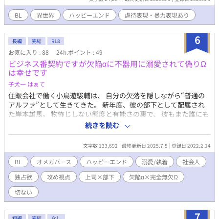
※初投稿です。好きなもの全部詰め込んだ駄文ですがお許しくだ
さい。恥ずかしくなったら消します ※ストーリー展開が亀並みに
BL
異世界
ハッピーエンド
虐待表現・暴力表現あり
遅いです。そして更新スピードも遅いです ※タイトルにマークを
つけています。 ＃…残酷な描写（軽めでもつけてます） ＊…
6
性的な描写（軽めでもつけてます）
長編
完結
R18
お気に入り : 88
24h.ポイント : 49
ビジネス番契約ですが欠陥αに不器用に溺愛されて偽りΩ
は幸せです
子犬一 はぁて
住販会社で働く小鳥遊駿輔は、 自分の欠落を隠しながら“普通の
アルファ”として生きてきた。 新年度、彼の部下として配属され
た岸本雄馬。 物怖じしない態度と有能さの裏で、 彼もまた誰にも
言えない秘密を抱えていた。 偶然から互いの秘密を知った二人
続きを読む
は、 互いの秘密を守るために「ビジネスの番という契約」を結
ぶ。 それは運命でも愛でもない、 合理的で大人な関係のはずだっ
文字数 133,692
最終更新日 2025.7.5
登録日 2022.2.14
た――。 自己否定を抱えた二人が出会い、 少しずつ自分を肯定し
ていく 救済のセラピーオメガバースBL。 ※この作品はフィクショ
BL
オメガバース
ハッピーエンド
溺愛/執着
社会人
ンです。オメガバースの世界観をベースにしています。一部独自
独占欲
攻め視点
上司×部下
欠陥α×完全無欠Ω
設定あり(作中説明あり) ※主に攻め視点／一部受け視点あり ※誤
字 横溝課長 ⇒ 正 横溝本部長 (現在修正中です) ※誤字 百田部長⇒
切ない
正 百田先輩 (現在修正中です)
7
短編
完結
なし