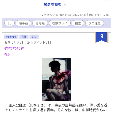
の力を使って示談に収めた。 神崎が、途中で思い出しているの
ーーー 『勇者を追った俺は、獣の雌になりました。』 尊敬す
続きを読む
は、番を解消された際の門馬の様子である。正直、2人の関係が拗
る勇者を追って魔物のいる地に訪れたそこは、もう全てが狂って
れたのは門馬の言動によるところがあるので、その恨みもあっ
いた。 絶望の中、魔物の王に言われた言葉は。 獣（キメラ）×青
た。現在は、門馬のことを思ってことりが謝るところを見ると、
文字数 22,256
最終更新日 2025.12.31
登録日 2021.5.16
年 ※元勇者も出てきますが、相手は不特定多数です。 ーー
腸が煮えくり返る思いになる。
ー 『癒し手の僕は、精霊たちの小鳥です。』 魔物に襲われたとこ
BL
触手姦
男妊娠
複数プレイ
精霊
グロ注意
ろを妖精たちに助けられた歌を唄う癒し手は精霊と妖精の領地に
迷い込む。 妖精たちを信じて進むが…。 精霊（複数）×少年 ※
9
グロ注意 ーーー こちらの作品はpixiv様、ムーンライトノベ
ｼｮｰﾄｼｮｰﾄ
完結
なし
ルズ様でも公開中です。 2025/12/31 魔物の雌♂は交尾以外はし
お気に入り : 3
24h.ポイント : 35
たくない。（私は勇者でした。今は魔物の雌です。2）をこちらに
強欲な孤独
まとめました。
有永
主人公隆匡（たかまさ）は、事後の虚無感を嫌い、深い愛を避
けてワンナイトを繰り返す青年。そんな彼には、中学時代からの