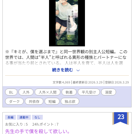
※『キミが、僕を選ぶまで』と同一世界観の別主人公短編。 この
世界では、人間は“半人”と呼ばれる異形の種族とパートナーにな
る事が当たり前とされている。 人は半人を育て、半人は人を選
び、そうして互いに生きていく世界。 人と話すのが苦手で、目を
続きを読む
合わせることすら怖い高校生・小鳥雅。 そんな彼のパートナー
は、山奥の池に棲む白蛇の半人・サエル。 美しく、可愛らしく、
文字数 4,069
最終更新日 2026.3.29
登録日 2026.3.29
そして恐ろしいほど執着深いその存在は、雅のことだけを見つ
め、雅のためだけに牙を隠している。 八年前に結ばれた契約。 十
BL
人外
人外×人間
執着
平凡受け
溺愛
八歳までの猶予。 その先に待つのは、救いか、それとも――。 こ
ダーク
共依存
短編
独占欲
れは、 白蛇の半人に愛され囚われていく平凡男子と、その子に執
着している白蛇の少し歪で甘い短編BL。 ※世界観の詳細は前作
『キミが、僕を選ぶまで』 にて描かれています。 本作単体でも読
23
長編
連載中
なし
めますが、あわせて読むとより世界観を楽しめます。 人外×平凡
お気に入り : 5
24h.ポイント : 7
男子／執着／共依存／ややダーク寄りBL短編
先生の手で僕を殺して欲しい。