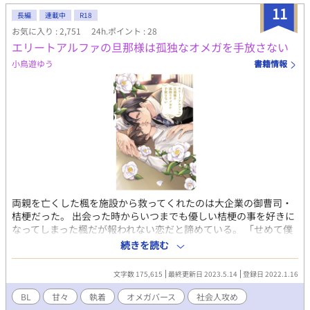
ユ)』で、美味しい料理と黒月（瓶ビール）を浴びるように飲み干
11
長編
連載中
R18
す、賑やかでハッピーな日々。 だが、エリスの喉元には今も呪
お気に入り : 2,751
24h.ポイント : 28
いのチョーカーが嵌められている。「従属」の呪縛は解いたはず
エリートアルファの旦那様は孤独なオメガを手放さない
なのに、なぜか外れない謎の首輪……そこには、まだ本人も気づ
いていない「精通抑制」と、王家を憎む女公爵マハリヤの不穏な
小鳥遊ゆう
書籍情報
気配が漂っていた。 陽キャで天真爛漫青ハッピーな天の魔法騎
士(蒼穹の剣)×クールビューティだけど可憐でかわいいツンデレ
暗黒舞踏魔導士(黒姫様) ドS眼鏡執事×天才第四王子CPもあり。 ⭐︎
お久しぶりすぎでリハビリがてらに、ゆっくり書いています。 ⭐︎
それでも色々ゆるゆる設定です。矛盾があればごめんなさい。 ⭐︎
視点が数話ごとに変わるので話のタイトルに名前を入れていま
す。 ⭐︎R18には＊を付けます。最後の方のみ少なめ予定です。
⭐︎70000〜80000字くらいの予定です。
両親を亡くした楓を施設から救ってくれたのは大企業の御曹司・
桔梗だった。 出会った時からいつまでも優しい桔梗の事を好きに
なってしまった楓だが報われない恋だと諦めている。 「せめて僕
がαだったら……Ωだったら……。もう少しあなたに近づけたでし
続きを読む
ょうか」 「使用人としてでいいからここに居たい……」 楓の十八
の誕生日の夜、前から体調の悪かった楓の部屋を桔梗が訪れると
文字数 175,615
最終更新日 2023.5.14
登録日 2022.1.16
そこには発情（ヒート）を起こした楓の姿が。 「やはり君は、私
の運命だ」そう呟く桔梗。 スパダリ御曹司αの桔梗×βからΩに変
BL
甘々
執着
オメガバース
社会人攻め
わってしまった天涯孤独の楓が紡ぐ身分差恋愛です。