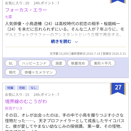
お気に入り : 20
24h.ポイント : 7
フォーカス・エラー
七菜
人気俳優・小鳥遊椿（24）は高校時代の初恋の相手・桜庭純一
（24）を未だに忘れられずにいる。そんな二人が７年ぶりに、モ
デルとフォトグラファーのアシスタントという立場で再会する。
皆が椿に熱い眼差しを向ける中、純一だけは昔と同じく、椿に興
続きを読む
味がないようで…。※後半に性描写あります。
文字数 33,000
最終更新日 2026.7.18
登録日 2026.5.31
BL
ハッピーエンド
溺愛
執着攻め
美形×平凡
現代
俳優×カメラマン
27
短編
完結
なし
お気に入り : 15
24h.ポイント : 7
境界線のむこうがわ
灰羽アリス
その日、オレが出会ったのは、手の中で小鳥を握りつぶす小さな
怪物だった──。 天才プロファイラーとして成長したサイコパス
と、彼が愛してやまない幼なじみの探偵譚。 第一章、その怪物、