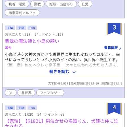
執着・溺愛
調教
妊娠・出産あり
狂愛
ァの覇気に当てられ、首の後ろに刻まれた「番の噛み痕」を愛撫
されるたび、オメガの肉体は嘘をつけずに愛蜜を溢れさせてしま
用意周到アルファ
う。 アッシュの裏の顔、カールのすべてを支配するアルファの傲
慢なフェロモン。 かつての孤高の華は、檻に囚われてプライドが
3
崩壊してゆく――。 神と崇めたオメガを手折る、執着監禁オメガ
長編
完結
R18
バース！ ※この物語はオメガバースを舞台とした架空の世界であ
お気に入り : 518
24h.ポイント : 127
り、男性の妊娠・出産等の描写があります。苦手な方はご注意く
翡翠の魔法師と小鳥の願い
ださい。
黄金
書籍情報
小鳥と時空の神のおかげで異世界に生まれ変わったロルビィ。幸
せになって欲しいという小鳥のピィの為に、異世界へ転生する。
《第一章》俺のヘタレな皇子様 次々と失われる大切な人達を、
愛する人を取り戻し、次こそ約束を守る為にロルビィは神の力を
続きを読む
行使する。 《第二章》俺のイジワルな皇子様 やり直しを始めた
ロルビィだが、前回と流れが違う状況に迷いながらも、ひたすら
文字数 489,058
最終更新日 2023.9.10
登録日 2023.7.1
にユキト殿下を守りたいと願う。 《第二章》俺の愛しい皇子様
※長編ファンタジー物書いてみたくて始めましたが、第一章10万
BL
異世界
ファンタジー
字で収めようと思ってたのに倍かかりました。 第二章81話ま
で。 第三章で終了。95話まであります。 読んで頂き有難う御
4
座います。エールやお気に入りを付けて頂き、大変嬉しく思いま
長編
完結
R18
す。
お気に入り : 1,020
24h.ポイント : 63
【完結】【R18BL】男泣かせの名器くん、犬猿の仲に泣
かされる