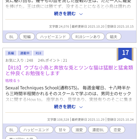
気に駆け回る。幾千もの血を流した歴戦の王は、ただ一人に寵愛
を捧げた。王は病には勝てず、没することになると小鳥は謂れの
ない罪と借金を背負わされて娼館へ売られていった。 □R-18最後
続きを読む
のみです。 □いつも通り、ゆるゆるファンタジー設定。シリアス
です。
文字数 24,076
最終更新日 2025.10.20
登録日 2025.10.15
BL
短編
ハッピーエンド
R18シーンあり
娼夫
17
長編
連載中
R18
お気に入り : 248
24h.ポイント : 21
【R18】ウブな小鳥と奔放な兎とツンな猫は猛獣と猛禽類
と仲良くお勉強をします
枯枝るぅ
Sexual Techniques School(通称STS)。 毎週金曜日、十八時半か
ら三時間半程開かれるそのスクールで学ぶのは、男同士のセック
スに関するHow to。 座学あり、見学あり、実技有りのそこに集ま
ったのは、九人の生徒達。 セックスどころかキスすら経験の無い
続きを読む
ウブすぎるカフェ店員。 純粋そうな見た目からは想像も出来ない
程セックスが大好きなAV男優。 常に仏頂面で口数も少なく、喘ぎ
文字数 108,528
最終更新日 2025.11.29
登録日 2025.10.24
声一つ上げない会社員。 三人のネコが、犬系大学生、関西弁のウ
リセンのボーイ、寡黙な新人AV男優、モデルのようなビジュアル
BL
ハッピーエンド
甘々
溺愛
濃密BL
恋愛
のパーソナルトレーナー、コミュ力お化けの会社員、王子様のよ