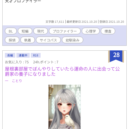
天才プロファイラー
文字数 17,611
最終更新日 2021.10.20
登録日 2021.10.20
BL
短編
現代
プロファイラー
心理学
捜査
探偵
執着
サイコパス
幼馴染み
28
長編
連載中
R18
お気に入り : 75
24h.ポイント : 7
屋根裏部屋でぼんやりしていたら運命の人に出会って公
爵家の養子になりました
一 ことり