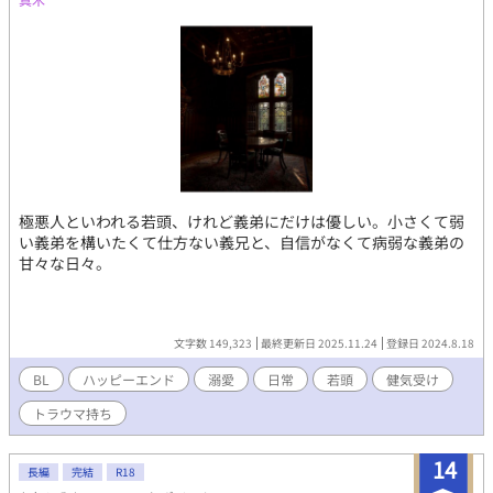
か おさむ) 身長182cmで27歳のIT会社社長。高身長高学歴高収入
のハイスペックイケメン。学生時代に株に手を出しそれで手に入
れた資金を元手に会社を創設。街中で見かけた鈴也に一目惚れし
て鈴也に執着し、じっくりと罠を張ってついに捕まえることに成
功する。金や名声にそこまで興味はなかったのだが、鈴也を捕ま
えるためにも鈴也の罪を無かったことにするのにも結構役立った
ので会社を創ったことに関しても満足している。 見た目は優男風
のイケメンで物腰も柔らかいが時折猛禽類のような鋭い目つきを
する。能ある鷹は爪を隠すタイプ。 鈴也に対しては基本的には
甘々だが、ややSっ気があり、からかって鈴也の反応を楽しんでい
極悪人といわれる若頭、けれど義弟にだけは優しい。小さくて弱
るところがある。 小鳥遊と三鷹、なので各所に鳥をイメージした
い義弟を構いたくて仕方ない義兄と、自信がなくて病弱な義弟の
言葉を散りばめました。鷹に捕まって遊べなくなった鳥籠の小鳥
甘々な日々。
はこれからどうなるのでしょう。甘やかされて幸せに過ごすので
しょうね。
文字数 149,323
最終更新日 2025.11.24
登録日 2024.8.18
BL
ハッピーエンド
溺愛
日常
若頭
健気受け
トラウマ持ち
14
長編
完結
R18