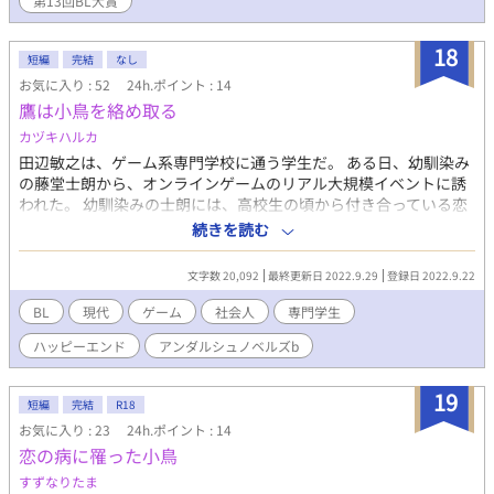
第13回BL大賞
うにキラキラした謎多き男、六人のタチと共にエッチなお勉強を
するお話。 （R18には※印つけます） ----------------------------------
-------- 以前こちらに投稿していた、【ウブな雛が猛獣と猛禽類と
18
短編
完結
なし
幻獣とえっちな勉強をする話】は、読み返してみた時に設定が甘
お気に入り : 52
24h.ポイント : 14
く自分自身が楽しめなかったこと、納得のいくラストに持ってい
鷹は小鳥を絡め取る
けそうに無かったことなどがあり、非公開とさせて頂きました。
責任を持って完結まで持っていけず申し訳御座いません。 このお
カヅキハルカ
話は、【ウブな雛が～】の設定を大幅に変更し、登場人物も増や
田辺敏之は、ゲーム系専門学校に通う学生だ。 ある日、幼馴染み
したリメイク版となります。
の藤堂士朗から、オンラインゲームのリアル大規模イベントに誘
われた。 幼馴染みの士朗には、高校生の頃から付き合っている恋
人がいる。 その恋人は敏之と士朗の高校時代の同級生で、酒井雪
続きを読む
哉という男性だ。士朗は幼馴染みの敏之を信頼してくれているの
か、あっさりと交際を打ち明けられ、二人のラブラブ加減を近く
文字数 20,092
最終更新日 2022.9.29
登録日 2022.9.22
で見せつけられた事で勢いを削がれ、二人を応援する立場を取っ
てきた。 三人とも、同級生であると同時に、同じオンラインゲー
BL
現代
ゲーム
社会人
専門学生
ムのプレイヤーでもあった。 今回誘われたイベントにも、てっき
ハッピーエンド
アンダルシュノベルズb
り士朗は雪哉と行くつもりだと思っていたのだが、どうやら雪哉
は外せないバイトがあるらしい。 敏之としては、憧れでもあるゲ
ームの開発者が登壇するイベントである為、有り難く誘いを受け
19
短編
完結
R18
る事にする。 だが、いつも士朗最優先である雪哉が、ただのバイ
お気に入り : 23
24h.ポイント : 14
トを理由に士朗の楽しみにしていたイベントを断った事が引っか
恋の病に罹った小鳥
かっていた。 イベントは大盛況の内に閉幕し、そのまま帰ろうと
していた所で、敏之は雪哉らしきスタッフの姿を会場で発見す
すずなりたま