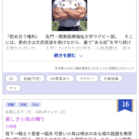
『慰め合う権利』 名門・関東医療福祉大学ラグビー部。 そこ
には、表向きは文武両道を掲げながら、裏で“ある掟”を守り続け
る男たちがいた。 入学したばかりの1年生・小鳥遊要は、 副キ
ャプテンに抜擢され、4年生キャプテン・大和田隆と同じ部屋に配
続きを読む
属される。 厳格な上下関係、許可制のオナニー、そして——金
持ちOBに体を差し出す“裏アルバイト”。 要は隆の過去を知り、
文字数 8,983
最終更新日 2026.5.14
登録日 2026.5.13
自分が同じ道を歩む覚悟を決める。 「キャプテンの背中を預けら
れる男になるために……俺は、自分の身体をくれてや
BL
長編(予定)
SM要素あり
ラグビー
先輩後輩
る。」 痛みと快楽、羞恥と昂揚。部のために、恋のため
ゲイ
に、男として—— 彼らはどこまで堕ちられるのか。熱血ラグビ
ー×濃厚BL×ハードなM調教。 覚悟を決めた男たちの、汗と精
液とプライドが交錯する物語。
16
短編
完結
R18
お気に入り : 75
24h.ポイント : 21
美しき小鳥の囀り
七咲陸
陛下→騎士×愛妾→娼夫 可愛い小鳥は噴水のある城の庭園を無邪