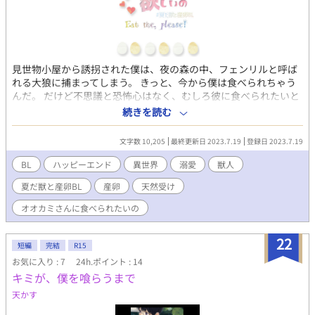
見世物小屋から誘拐された僕は、夜の森の中、フェンリルと呼ば
れる大狼に捕まってしまう。 きっと、今から僕は食べられちゃう
んだ。 だけど不思議と恐怖心はなく、むしろ彼に食べられたいと
僕は願ってしまって…… Tectorum様主催、「夏だ!! 産卵!! 獣
続きを読む
BL」企画参加作品です。 【大狼獣人】×【小鳥獣人】 他サイトに
も掲載しています。
文字数 10,205
最終更新日 2023.7.19
登録日 2023.7.19
BL
ハッピーエンド
異世界
溺愛
獣人
夏だ獣と産卵BL
産卵
天然受け
オオカミさんに食べられたいの
22
短編
完結
R15
お気に入り : 7
24h.ポイント : 14
キミが、僕を喰らうまで
天かす