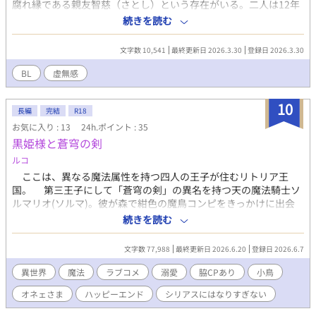
腐れ縁である親友智慈（さとし）という存在がいる。二人は12年
もの間、互いの領域に踏み込まない「遊び」として体を重ね続け
続きを読む
てきた。嫉妬も執着もない、安全で温度のない関係。隆匡は、そ
の距離感こそが自分たちを壊さない唯一の術だと信じていた。 あ
文字数 10,541
最終更新日 2026.3.30
登録日 2026.3.30
る日、隆匡は仕事の依頼で新進気鋭の画家・小鳥遊（たかなし）
のモデルを務めることになるが……
BL
虚無感
10
長編
完結
R18
お気に入り : 13
24h.ポイント : 35
黒姫様と蒼穹の剣
ルコ
ここは、異なる魔法属性を持つ四人の王子が住むリトリア王
国。 第三王子にして「蒼穹の剣」の異名を持つ天の魔法騎士ソ
ルマリオ(ソルマ)。彼が森で紺色の魔鳥コンピをきっかけに出会
ったのは、美しき暗黒舞踏魔導士「黒姫様」ピエリス(エリス)だ
続きを読む
った。 男でありながら暗殺者の里で「姫」として育てられたエリ
スは、手指を駆使したキレのある暗黒舞踏で相手の精神を壊す最
文字数 77,988
最終更新日 2026.6.20
登録日 2026.6.7
凶のツンデレ。 そんなエリスに一目惚れしたソルマの猛アタック
により、二人(と一羽)は、なし崩し的に行動を共にすることに。
異世界
魔法
ラブコメ
溺愛
脇CPあり
小鳥
襲い来る刺客を相手にド派手な魔法で次々と無双していく二人。
オネェさま
ハッピーエンド
シリアスにはなりすぎない
戦闘の後は、暗殺者の里からエリスを救い出した伝説のオネェさ
ま、デイジーが営む酒場『孔雀の扇(ピーコックエヴァンタイ