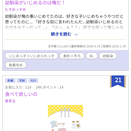
幼馴染がいじめるのは俺だ！
むすめっすめ
幼馴染が俺の事いじめてたのは、好きな子いじめちゃうやつだと
思ってたのに... 「好きな奴に言われたんだ...幼馴染いじめるのと
かガキみてーだって...」 「はっ...ぁ？？」 好きな奴って俺じゃな
いの___！？ ただのいじめっ子×勘違いいじめられっ子 ーーーー
続きを読む
ーー 主人公 いじめられっ子 小鳥遊洸人 タカナシ ヒロト 小学生の
頃から幼馴染の神宮寺 千透星にいじめられている。 姉の助言(？)
文字数 111,663
最終更新日 2026.4.19
登録日 2026.1.30
から千透星が自分のこといじめるのは小学生特有の“好きな子いじ
めちゃうヤツ“だと思い込むようになり、そんな千透星を、可愛い
いじめっ子×いじめられっ子
美形×平凡
BL
幼馴染
じゃん...？と思っていた。 高校で初めて千透星に好きな人が出来
執着攻め
たことを知ったことから、 脳破壊。 千透星への恋心を自覚する。
幼馴染 いじめっ子 神宮寺 千透星 ジングウジ チトセ 小学生の頃か
ら幼馴染の小鳥遊 洸人をいじめている。 美形であり、陰キャの洸
21
長編
完結
R18
人とは違い周りに人が集まりやすい。(洸人は千透星がわざと自分
お気に入り : 110
24h.ポイント : 14
の周りに集まらないように牽制していると勘違いしている) 転校生
食べて欲しいの
の須藤千尋が初恋である
夏芽玉