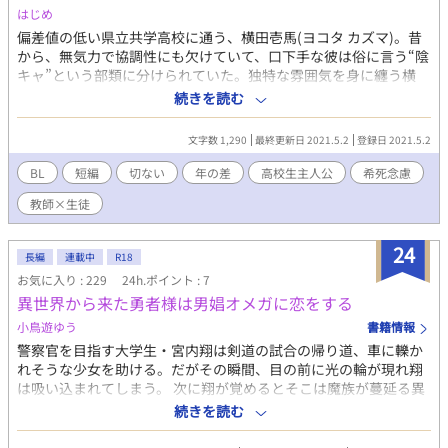
はじめ
偏差値の低い県立共学高校に通う、横田壱馬(ヨコタ カズマ)。昔
から、無気力で協調性にも欠けていて、口下手な彼は俗に言う“陰
キャ”という部類に分けられていた。独特な雰囲気を身に纏う横
田。授業態度も良く、期末試験なども毎回トップをとる彼。怠惰
続きを読む
によってこの高校に入学したのだった。 そんな彼は、異性じゃな
く同性に恋愛感情を持つ“同性愛者”だった。だが、気付いたのは
文字数 1,290
最終更新日 2021.5.2
登録日 2021.5.2
少し前。自分がセクマイ(セクシャルマイノリティ)だということ
に気付いた彼は、より一層、自身の殻に閉じこもる。アウティン
BL
短編
切ない
年の差
高校生主人公
希死念慮
グ行為を恐れていた。 新学期になった頃だった。あるひとりの若
教師×生徒
手男性教師が、この高校に赴任してきた。この若手教師は随分な
曲者だった。横田はその男性教師を見て、胸が高まるのを感じ
た。 ┈┈┈┈┈┈┈┈┈┈ 初投稿です。 暗めな作品だと思いま
24
長編
連載中
R18
す。読んでくだされば嬉しいです。 ┈┈┈┈┈┈┈┈┈┈ 登場人
お気に入り : 229
24h.ポイント : 7
物 主人公:横田 壱馬 (ヨコタ カズマ) 教師:小鳥遊 柳 (タカナシ ヤナ
異世界から来た勇者様は男娼オメガに恋をする
ギ) 追記あります。
小鳥遊ゆう
書籍情報
警察官を目指す大学生・宮内翔は剣道の試合の帰り道、車に轢か
れそうな少女を助ける。だがその瞬間、目の前に光の輪が現れ翔
は吸い込まれてしまう。 次に翔が覚めるとそこは魔族が蔓延る異
世界だった。 異世界・イブネリオ王国で勇者として扱われる翔
続きを読む
に、王の側近たちは世継ぎを作ってもらうため夜な夜な貴族の娘
やオメガを送り込む。 だが勇者は、付き合ってもいない人とはし