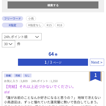
フリーワード
小鳥
R指定
R指定なし
R15
R18
件
64
件
1
/ 3
Next
ページ
1
長編
完結
なし
お気に入り : 3,809
24h.ポイント : 1,350
【完結】それ以上近づかないでください。
ぽぽ
「誰がお前のことなんか好きになると思うの？」 地味で冴えない
小鳥遊凪は、ずっと憧れていた蓮見馨に勢いで告白してしまう。