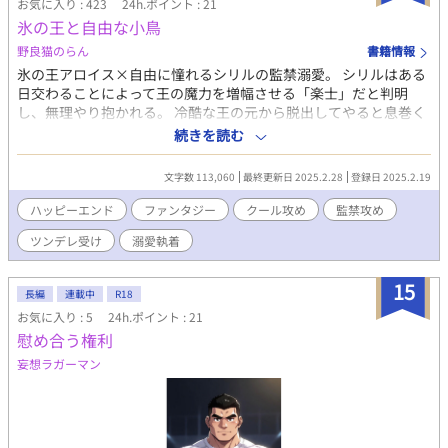
お気に入り : 423
24h.ポイント : 21
氷の王と自由な小鳥
野良猫のらん
書籍情報
氷の王アロイス×自由に憧れるシリルの監禁溺愛。 シリルはある
日交わることによって王の魔力を増幅させる「楽士」だと判明
し、無理やり抱かれる。 冷酷な王の元から脱出してやると息巻く
シリル。 そんなシリルを見て、アロイスはわざわざ籠の中から飛
続きを読む
び立とうとする小鳥のようだと笑う。 ここには豪華な住居も衣服
も、ご馳走もあるというのに何が不服だというのか……。 ※R-18
文字数 113,060
最終更新日 2025.2.28
登録日 2025.2.19
シーンのある話には*をつけています。
ハッピーエンド
ファンタジー
クール攻め
監禁攻め
ツンデレ受け
溺愛執着
15
長編
連載中
R18
お気に入り : 5
24h.ポイント : 21
慰め合う権利
妄想ラガーマン