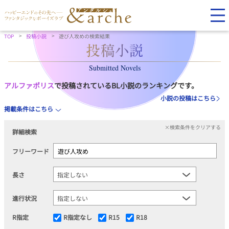
TOP
投稿小説
遊び人攻めの検索結果
Submitted Novels
アルファポリス
で投稿されているBL小説のランキングです。
小説の投稿はこちら
掲載条件はこちら
×検索条件をクリアする
詳細検索
フリーワード
長さ
進行状況
R指定
R指定なし
R15
R18