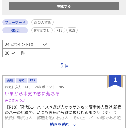
フリーワード
遊び人攻め
R指定
R指定なし
R15
R18
件
5
件
1
長編
完結
R18
お気に入り : 413
24h.ポイント : 205
いまから本気の恋に落ちる
みつきみつか
【R18】現代BL。ハイスペ遊び人オッサン攻×薄幸美人受け 新宿
のバーの店員で、いつも彼氏から雑に扱われるまつり（受）は、
彼氏に浮気され、部屋を追い出され、その上、バーの客である遊
び人の太郎（攻）に馬鹿にされて、諍いになる。 しかし、元彼と
続きを読む