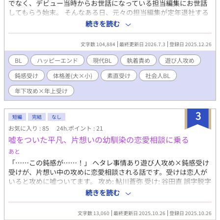
でなく、デビュー当時からお世話になっている担当編集にお世話
してもらう始末。 そんなある日、元々の担当編集が定年退社する
ために、新しい担当がつくことに。佐原圭人という彼はピアスば
続きを読む
ちばち、仕事中に女の子と通話する遊び人。本当に大丈夫だろう
かと思いつつも、佐原の野木への態度は少しずつ甘々になってき
文字数 104,884
最終更新日 2026.7.3
登録日 2025.12.26
て……？ ※「生活能力皆無の漫画家、遊び人編集者をうっかり更
生させてしまう」という短編の連載版です。
BL
ハッピーエンド
現代BL
執着責め
遊び人攻め
https://www.alphapolis.co.jp/novel/893442246/634937700 ※
鈍感受け
体格差(大×小)
素直受け
社会人BL
小説家になろうとカクヨムとエブリスタには全年齢版を、アルフ
ァポリスとムーンライトノベルズとpixivにはR-18版を投稿してい
年下攻め×年上受け
ます。
3
短編
完結
なし
お気に入り : 85
24h.ポイント : 21
嘘をついた平凡、片想いの幼馴染の恋愛相談に乗る
あと
「……この鈍感が……！」 ヘタレ事情あり遊び人攻め×鈍感受け
受けが、片想い中の攻めに恋愛相談される話です。受けは恋人が
いると攻めに嘘ついてます。 攻め: 鮎川蒼弥 受け: 谷田直 誤字脱字
はサイレント修正します。 定期的にタグも整理します。 批判・中
続きを読む
傷コメントはお控えください。 見つけ次第削除いたします。
文字数 13,060
最終更新日 2025.10.26
登録日 2025.10.26