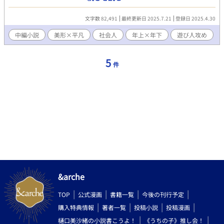
ないような話です。 〔攻め〕糸賀 創 〔受け〕村瀬 実里 外部サイ
トでも同作品を投稿しています。
文字数 82,491
最終更新日 2025.7.21
登録日 2025.4.30
中編小説
美形×平凡
社会人
年上×年下
遊び人攻め
5
件
&arche
TOP
公式漫画
書籍一覧
今後の刊行予定
購入特典情報
著者一覧
投稿小説
投稿漫画
樋口美沙緒の小説書こうよ！
《うちの子》推し会！