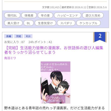
のトラブルで太郎に助けられて以来、まつりは太郎のセフレ状態
となってしまう。 太郎との肉体関係を断ちたいまつりだが、反発
文字数 102,415
最終更新日 2026.6.12
登録日 2026.5.6
しながらも少しずつ距離が近づいていき――。 ＊＊＊ 大切なも
のを持ちたくない攻×本気で愛されたい受 性描写は※をつけま
現代BL
体格差
年の差
ハッピーエンド
遊び人攻め
す。 年の差すれ違いケンカップル、ハッピーエンド。 各章の最終
美人受け
BL
生意気受け
スパダリ
ケンカップル
話には*をつけます。 ◆登場人物 まつり …受、推定22歳、
160cm、美人、生意気な頑固者、無戸籍児 太郎（あきまさ） …
攻、42歳、188cm、検察官 ※別シリーズ『エリート先輩はうかつ
2
長編
完結
R18
な後輩に執着する』と同一世界観ですが、本作は単体で読めます
お気に入り : 87
24h.ポイント : 42
※
【完結】生活能力皆無の漫画家、お世話係の遊び人編集
者をうっかり沼らせてしまう
鳥羽ミワ
野木遥はとある青年誌の売れっ子漫画家。だけど生活能力がまる