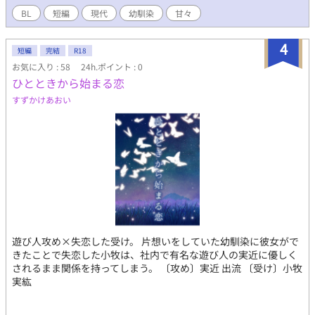
BL
短編
現代
幼馴染
甘々
4
短編
完結
R18
お気に入り : 58
24h.ポイント : 0
ひとときから始まる恋
すずかけあおい
遊び人攻め×失恋した受け。 片想いをしていた幼馴染に彼女がで
きたことで失恋した小牧は、社内で有名な遊び人の実近に優しく
されるまま関係を持ってしまう。 〔攻め〕実近 出流 〔受け〕小牧
実紘