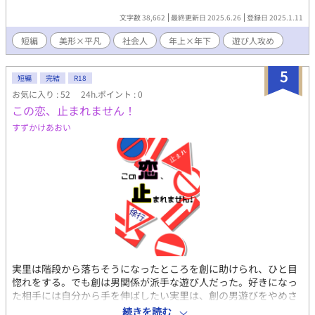
文字数 38,662
最終更新日 2025.6.26
登録日 2025.1.11
短編
美形×平凡
社会人
年上×年下
遊び人攻め
5
短編
完結
R18
お気に入り : 52
24h.ポイント : 0
この恋、止まれません！
すずかけあおい
実里は階段から落ちそうになったところを創に助けられ、ひと目
惚れをする。でも創は男関係が派手な遊び人だった。好きになっ
た相手には自分から手を伸ばしたい実里は、創の男遊びをやめさ
せてみせると宣言するが――。 明るいラブコメのようなそうでも
続きを読む