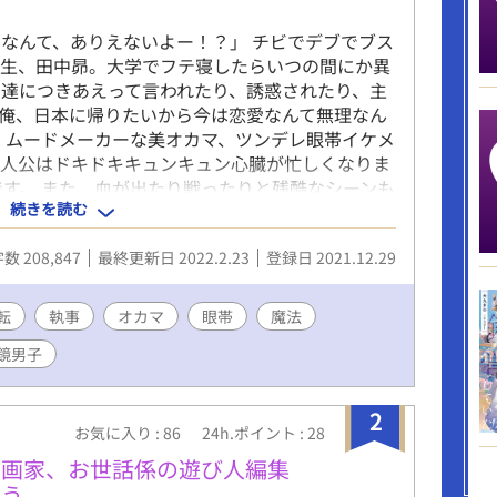
なんて、ありえないよー！？」 チビでデブでブス
学生、田中昴。大学でフテ寝したらいつの間にか異
達につきあえって言われたり、誘惑されたり、主
俺、日本に帰りたいから今は恋愛なんて無理なん
、ムードメーカーな美オカマ、ツンデレ眼帯イケメ
主人公はドキドキキュンキュン心臓が忙しくなりま
です。 また、血が出たり戦ったりと残酷なシーンも
続きを読む
そっとブラウザバックでお願いします。
数 208,847
最終更新日 2022.2.23
登録日 2021.12.29
転
執事
オカマ
眼帯
魔法
鏡男子
2
お気に入り : 86
24h.ポイント : 28
漫画家、お世話係の遊び人編集
まう