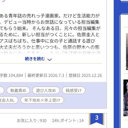
ある青年誌の売れっ子漫画家。だけど生活能力が
、デビュー当時からお世話になっている担当編集
てもらう始末。 そんなある日、元々の担当編集が
るために、新しい担当がつくことに。佐原圭人と
アスばちばち、仕事中に女の子と通話する遊び
大丈夫だろうかと思いつつも、佐原の野木への態
つ甘々になってきて……？ ※「生活能力皆無の漫
続きを読む
人編集者をうっかり更生させてしまう」という短
です。
w.alphapolis.co.jp/novel/893442246/634937700
字数 104,884
最終更新日 2026.7.3
登録日 2025.12.26
なろうとカクヨムとエブリスタには全年齢版を、
スとムーンライトノベルズとpixivにはR-18版を
ます。
L
執着責め
遊び人攻め
鈍感受け
社会人BL
年下攻め×年上受け
3
お気に入り : 930
24h.ポイント : 14