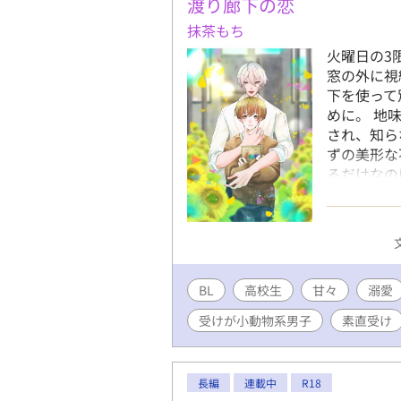
渡り廊下の恋
抹茶もち
火曜日の3
窓の外に視
下を使って
めに。 地
され、知ら
ずの美形な
るだけなの
と図太いで
BL
高校生
甘々
溺愛
受けが小動物系男子
素直受け
長編
連載中
R18