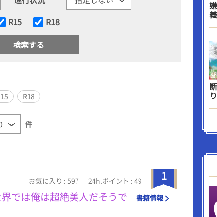
嫌
義
R15
R18
断
り
R15
R18
件
1
お気に入り : 597
24h.ポイント : 49
世界では俺は超絶美人だそうで
書籍情報