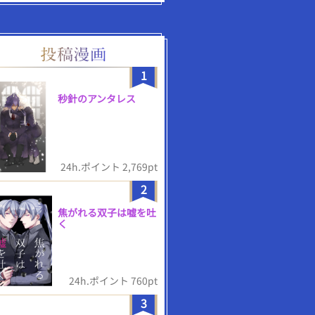
1
秒針のアンタレス
24h.ポイント 2,769pt
2
焦がれる双子は嘘を吐
く
24h.ポイント 760pt
3