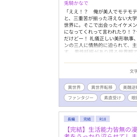
兎騎かなで
「ええ！？ 俺が美人でモテモテ
と、三重苦が揃った冴えない大
世界に。そこで出会ったイケメン
になってくれって言われたり！？
だけどー！ 礼儀正しい美形執事
ンの三人に情熱的に迫られて、
す。 男性妊娠があり得る世界観
少々含まれますので、苦手な方は
文字
異世界
異世界転移
美醜逆
ファンタジー
素直受け
眼
長編
完結
R18
【完結】生活能力皆無の
者をうっかり沼らせてし