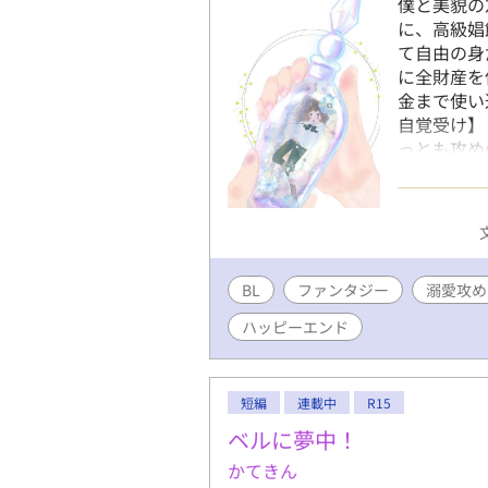
僕と美貌の
に、高級娼
て自由の身
に全財産を
金まで使い
自覚受け】
っとも攻め
FT。ほの
去回想)が
☆Twitt
な表紙はm
ざいました
BL
ファンタジー
溺愛攻め
ハッピーエンド
短編
連載中
R15
ベルに夢中！
かてきん