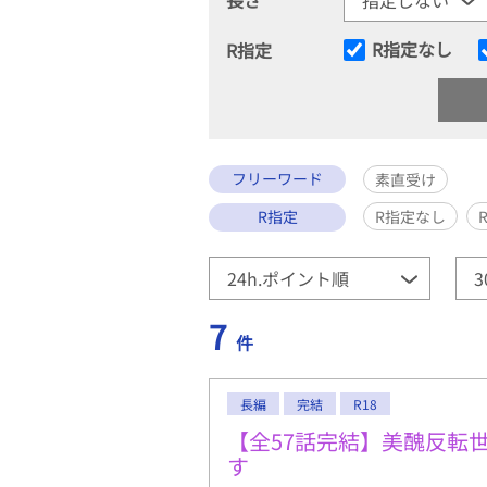
R指定なし
R指定
フリーワード
素直受け
R指定
R指定なし
7
件
長編
完結
R18
【全57話完結】美醜反転
す