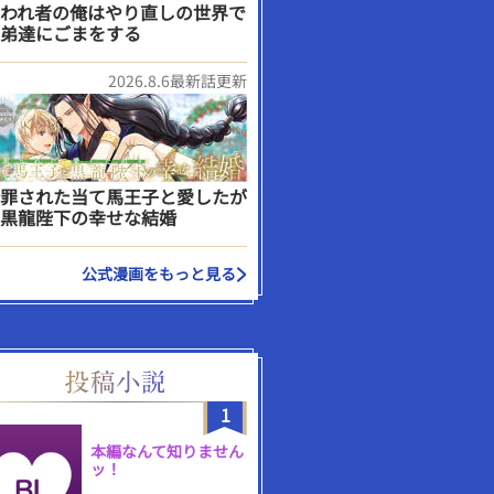
われ者の俺はやり直しの世界で
弟達にごまをする
2026.8.6最新話更新
罪された当て馬王子と愛したが
黒龍陛下の幸せな結婚
公式漫画をもっと見る
1
本編なんて知りません
ッ！