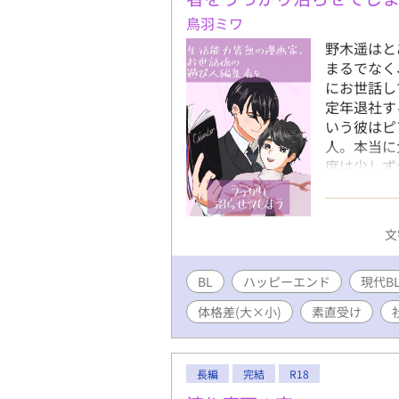
鳥羽ミワ
野木遥はと
まるでなく
にお世話し
定年退社す
いう彼はピ
人。本当に
度は少しず
画家、遊び
編の連載版
https://ww
文
※小説家に
アルファポリ
BL
ハッピーエンド
投稿してい
現代B
体格差(大×小)
素直受け
長編
完結
R18