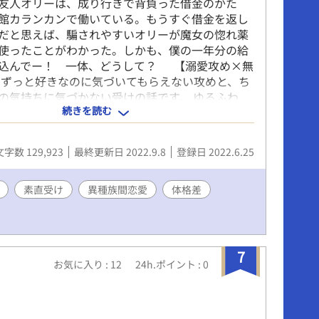
友人オリーは、成り行きで背負った借金のかた
館カランカンで働いている。もうすぐ借金を返し
だと思えば、騙されやすいオリーが魔女の惚れ薬
使ったことがわかった。しかも、僕の一年分の給
込んでー！ 一体、どうして？ 【溺愛攻め×無
 ずっと好きなのに気づいてもらえない攻めと、ち
の気持ちに気づかない受けの話です。 ゆるふわ
続きを読む
ぼの＆シリアス展開。 ☆作中に多少の流血表現(過
ありますのでご注意ください。R18は※回です。
er企画『惚れ薬』自飲BLに参加しています。 🌟素敵
文字数 129,923
最終更新日 2022.9.8
登録日 2022.6.25
ettaさんが描いてくださいました。ありがとうご
！
素直受け
異種族間恋愛
体格差
7
お気に入り : 12
24h.ポイント : 0