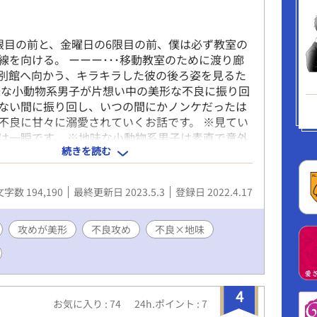
限目の前と、金曜日の6限目の前、僕は必ず教室の
線を向ける。 ーーー･･･移動教室のために渡り廊
別館へ向かう、キラキラした彼の後ろ姿を見るた
味な小動物系男子が片想い中の美形な不良に振り回
ない間に振り回し、いつの間にかノンケだったは
不良に甘々に溺愛されていくお話です。 ※見てい
は一瞬です。 ※地味な小動物系男子は素直で意外
続きを読む
す。 ※他サイトでも同時連載中です。
文字数 194,190
最終更新日 2023.5.3
登録日 2022.4.17
攻めが美形
不良攻め
不良×地味
4
お気に入り : 74
24h.ポイント : 7