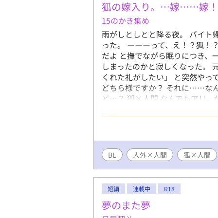
狐の嫁入り。…嫁……嫁
15のかき集め
雨がしとしとと降る夜。 バイト
った。 ーーーって、え！？狐！
だよ と撫でながら眠りにつき、
しまったのかと寂しくなった。 
くれた礼がしたい」 と突然やっ
どちら様ですか？ それに……な
ど…？ 狐×人間 なんでもアリ。
エロ中心にしたいです。 誤字脱
BL
人外×人間
狐×人間
短編
連載中
R18
夢のまた夢