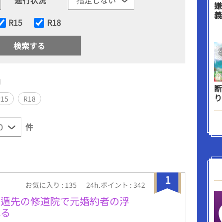
嫌
義
R15
R18
断
り
R15
R18
件
1
お気に入り : 135
24h.ポイント : 342
隠遁先の修道院で元婚約者の浮
れる