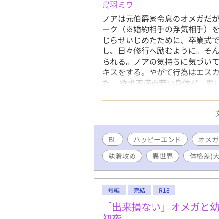
鳥羽ミワ
ノアは元伯爵家令息のオメガだ
ーク（※婚約相手の浮気相手）
じらせいじめたために、卒業式
し、日々修行へ励むように。そ
られる。ノアの気持ちに気づい
キスをする。やがて行為はエス
た。 欲求不満の若い身体が、思
ぐずぐずにとろけて誘惑するノア
片思い！ 卑劣で卑怯な愛情表現
娠・出産を想起させる表現があり
pixivへ掲載しています
BL
ハッピーエンド
オメガ
執着攻め
異世界
体格差(大
短編
完結
R18
「出来損ない」オメガと
初夜