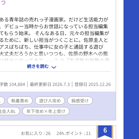
まう
ある青年誌の売れっ子漫画家。だけど生活能力が
、デビュー当時からお世話になっている担当編集
てもらう始末。 そんなある日、元々の担当編集が
るために、新しい担当がつくことに。佐原圭人と
アスばちばち、仕事中に女の子と通話する遊び
大丈夫だろうかと思いつつも、佐原の野木への態
つ甘々になってきて……？ ※「生活能力皆無の漫
続きを読む
人編集者をうっかり更生させてしまう」という短
です。
w.alphapolis.co.jp/novel/893442246/634937700
字数 104,884
最終更新日 2026.7.3
登録日 2025.12.26
なろうとカクヨムとエブリスタには全年齢版を、
スとムーンライトノベルズとpixivにはR-18版を
ます。
L
執着責め
遊び人攻め
鈍感受け
社会人BL
年下攻め×年上受け
6
お気に入り : 26
24h.ポイント : 21