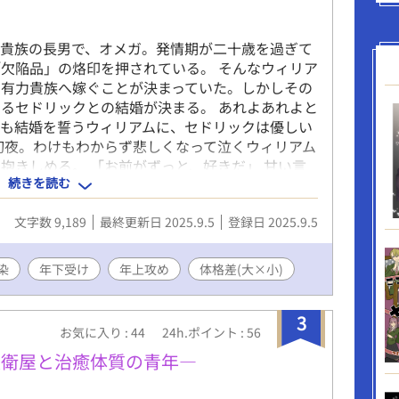
る貴族の長男で、オメガ。発情期が二十歳を過ぎて
欠陥品」の烙印を押されている。 そんなウィリア
の有力貴族へ嫁ぐことが決まっていた。しかしその
るセドリックとの結婚が決まる。 あれよあれよと
らも結婚を誓うウィリアムに、セドリックは優しい
初夜。わけもわからず悲しくなって泣くウィリアム
抱きしめる。 「お前がずっと、好きだ」 甘い言
続きを読む
ウィリアムの身体が潤み、火照りはじめる。 ※ム
ス、pixivへ掲載しています
文字数 9,189
最終更新日 2025.9.5
登録日 2025.9.5
染
年下受け
年上攻め
体格差(大×小)
3
お気に入り : 44
24h.ポイント : 56
護衛屋と治癒体質の青年―