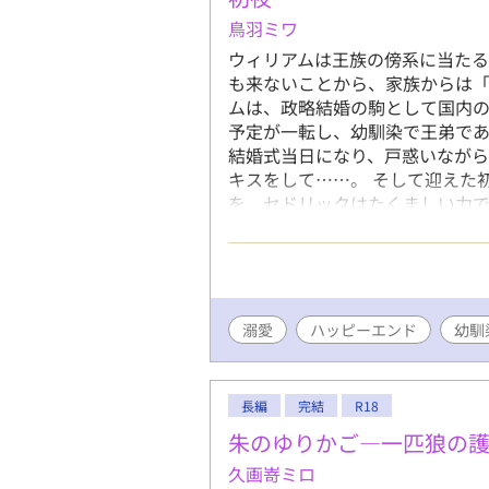
鳥羽ミワ
ウィリアムは王族の傍系に当た
も来ないことから、家族からは「
ムは、政略結婚の駒として国内
予定が一転し、幼馴染で王弟であ
結婚式当日になり、戸惑いなが
キスをして……。 そして迎えた
を、セドリックはたくましい力で
葉に、これまで熱を知らなかった
ーンライトノベルズ、アルファポリ
溺愛
ハッピーエンド
幼馴
長編
完結
R18
朱のゆりかご―一匹狼の
久画嵜ミロ