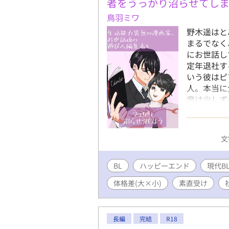
者をうっかり沼らせてし
鳥羽ミワ
野木遥はと
まるでなく
にお世話し
定年退社す
いう彼はピ
人。本当に
度は少しず
画家、遊び
編の連載版
https://ww
文
※小説家に
アルファポリ
BL
ハッピーエンド
投稿してい
現代B
体格差(大×小)
素直受け
長編
完結
R18