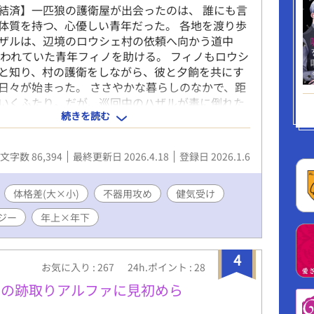
結済】一匹狼の護衛屋が出会ったのは、 誰にも言
体質を持つ、心優しい青年だった。 各地を渡り歩
ザルは、辺境のロウシェ村の依頼へ向かう道中
襲われていた青年フィノを助ける。 フィノもロウシ
と知り、村の護衛をしながら、彼と夕餉を共にす
日々が始まった。 ささやかな暮らしのなかで、距
いくふたり。だが、巡回中のハザルが毒に倒れた
続きを読む
ィノの「誰にも言えない体質」を知ってしまい
傭兵の護衛屋と、秘密を抱えた青年。 触れ合い、す
ら、ふたりは互いの傷に手を伸ばしていく。 これ
文字数 86,394
最終更新日 2026.4.18
登録日 2026.1.6
”の旅路へとつながる、出会いの物語。 ハイファン
骨な不器用攻め／健気受け／年の差／体格差／攻
のぼの／シリアス／ハピエン／性描写あり（※攻
体格差(大×小)
不器用攻め
健気受け
ェラ、声を漏らす描写あり） ※R１８シーンはタ
ジー
年上×年下
に「※」がついています。 ※他のサイトでも掲載
4
お気に入り : 267
24h.ポイント : 28
主の跡取りアルファに見初めら