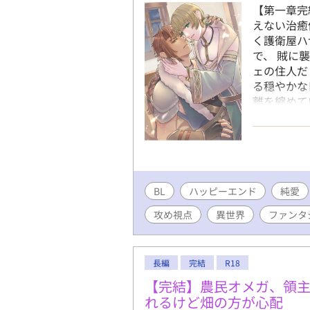
【第一章完
えない治癒
く護衛屋ハ
で、 賊に
ェの住人だ
る穏やかな
離を縮めて
ことで、フ
──。 元
れ違いなが
は、“救い
タジー／無
BL
ハッピーエンド
め視点／ほ
純愛
めによるフ
攻め視点
異世界
ファンタ
イトル後ろ
しています
長編
完結
R18
【完結】農民オメガ、領
れるけど畑の方が心配