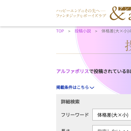
TOP
投稿小説
体格差(大×小)
アルファポリス
で投稿されているB
掲載条件はこちら
詳細検索
フリーワード
長さ