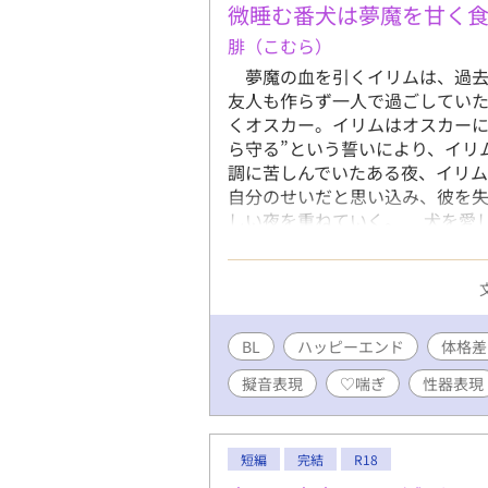
微睡む番犬は夢魔を甘く
腓（こむら）
夢魔の血を引くイリムは、過去
友人も作らず一人で過ごしてい
くオスカー。イリムはオスカーに
ら守る”という誓いにより、イリ
調に苦しんでいたある夜、イリム
自分のせいだと思い込み、彼を
しい夜を重ねていく。 犬を愛
話。逆睡眠姦。シリアスのつも
ーの世界ですが現代語多用してま
さい。喘ぎ声のあるシーンに※を
ん。ご注意下さい。
BL
ハッピーエンド
体格差
擬音表現
♡喘ぎ
性器表現
短編
完結
R18