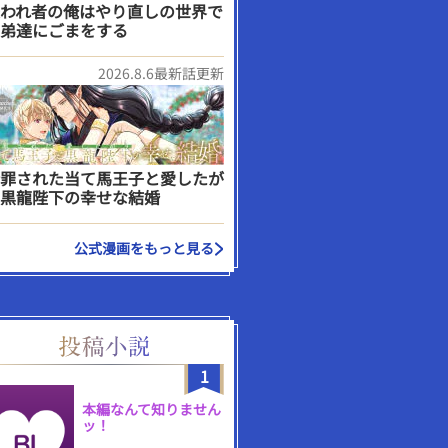
われ者の俺はやり直しの世界で
弟達にごまをする
2026.8.6最新話更新
罪された当て馬王子と愛したが
黒龍陛下の幸せな結婚
公式漫画をもっと見る
1
本編なんて知りません
ッ！