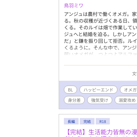
鳥羽ミワ
アンジュは農村で働くオメガ。家
る。秋の収穫が近づくある日、
くる。そのルイは畑で作業してい
ジュへと結婚を迫る。しかしアン
だ」と鎌を振り回して拒否。ル
くるように。そんな中で、アンジ
弱いオメガが、つよつよアルフ
話。 ※R-18描写のある回のタ
ス、ムーンライトノベルズへ掲載
文
BL
ハッピーエンド
オメガ
身分差
強気受け
溺愛攻め
長編
完結
R18
【完結】生活能力皆無の