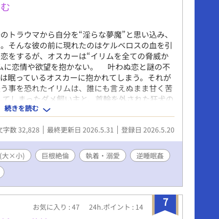
食む
のトラウマから自分を“淫らな夢魔”と思い込み、
た。そんな彼の前に現れたのはケルベロスの血を引
恋をするが、オスカーは“イリムを全ての脅威か
ムに恋情や欲望を抱かない。 叶わぬ恋と謎の不
は眠っているオスカーに抱かれてしまう。それが
失う事を恐れたイリムは、誰にも言えぬまま甘く苦
してしまったダメ飼い主と、首輪を外された狂犬の
続きを読む
りでしたがラブコメに落ち着きました。ファンタジ
す。主人公達は人ではないので諸々大目に見て下
文字数 32,828
最終更新日 2026.5.31
登録日 2026.5.20
付けてるだけで、濡れ場の回想には付けてませ
(大×小)
巨根絶倫
執着・溺愛
逆睡眠姦
7
お気に入り : 47
24h.ポイント : 14