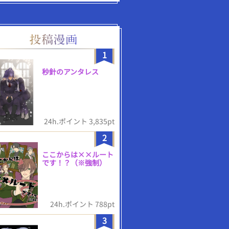
1
秒針のアンタレス
24h.ポイント 3,835pt
2
ここからは××ルート
です！？（※強制）
24h.ポイント 788pt
3