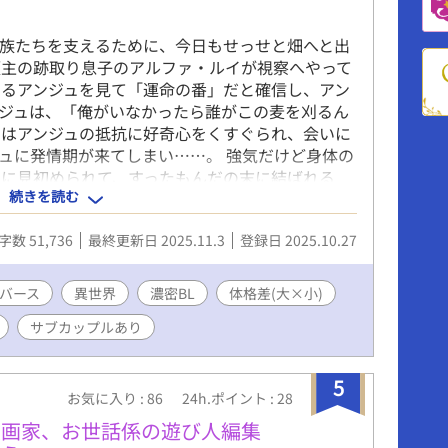
族たちを支えるために、今日もせっせと畑へと出
領主の跡取り息子のアルファ・ルイが視察へやって
るアンジュを見て「運命の番」だと確信し、アン
ジュは、「俺がいなかったら誰がこの麦を刈るん
イはアンジュの抵抗に好奇心をくすぐられ、会いに
ュに発情期が来てしまい……。 強気だけど身体の
ァに見初められて、すったもんだの末に結ばれる
続きを読む
イトルに「※」をつけています。 ※アルファポリ
しています。
字数 51,736
最終更新日 2025.11.3
登録日 2025.10.27
バース
異世界
濃密BL
体格差(大×小)
サブカップルあり
5
お気に入り : 86
24h.ポイント : 28
漫画家、お世話係の遊び人編集