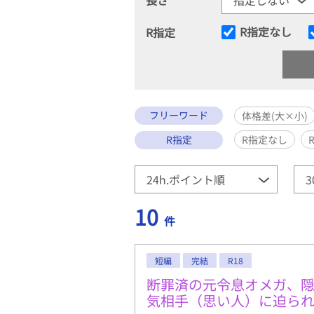
R指定なし
R指定
フリーワード
体格差(大×小)
R指定
R指定なし
10
件
短編
完結
R18
断罪済の元令息オメガ、
気相手（思い人）に迫ら