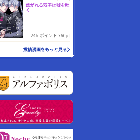
焦がれる双子は嘘を吐
く
24h.ポイント 760pt
投稿漫画をもっと見る