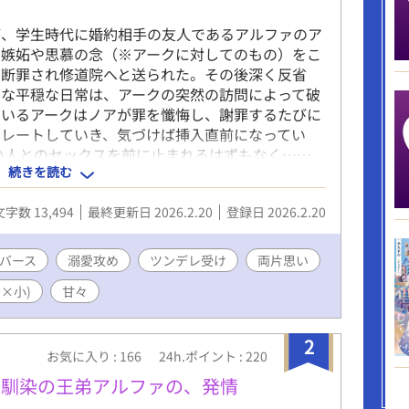
が、学生時代に婚約相手の友人であるアルファのア
を嫉妬や思慕の念（※アークに対してのもの）をこ
で断罪され修道院へと送られた。その後深く反省
んな平穏な日常は、アークの突然の訪問によって破
ているアークはノアが罪を懺悔し、謝罪するたびに
カレートしていき、気づけば挿入直前になってい
い人とのセックスを前に止まれるはずもなく……。
続きを読む
に、アークの本音が決壊する。 五年越しに実る両
の果てに、若い二人は「責任」を取る！ ※男性妊
文字数 13,494
最終更新日 2026.2.20
登録日 2026.2.20
ます ※ムーンライトノベルズ、アルファポリス、
バース
溺愛攻め
ツンデレ受け
両片思い
×小)
甘々
2
お気に入り : 166
24h.ポイント : 220
幼馴染の王弟アルファの、発情