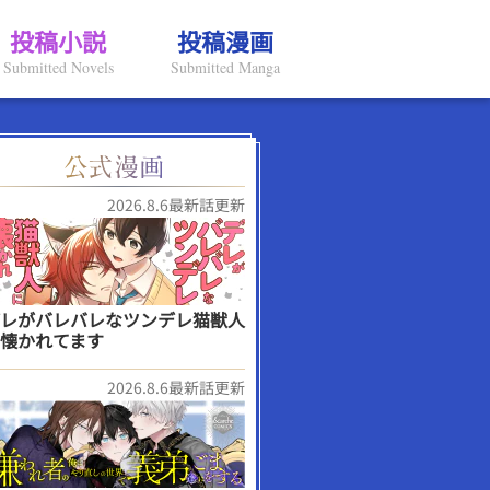
投稿小説
投稿漫画
Submitted Novels
Submitted Manga
2026.8.6最新話更新
レがバレバレなツンデレ猫獣人
懐かれてます
2026.8.6最新話更新