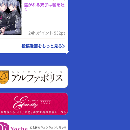
焦がれる双子は嘘を吐
く
24h.ポイント 532pt
投稿漫画をもっと見る