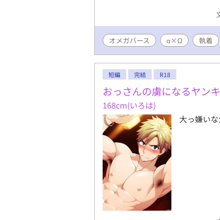
オメガバース
α×Ω
執着
短編
完結
R18
おっさんの虜になるヤン
168cm(いろは)
大っ嫌いな