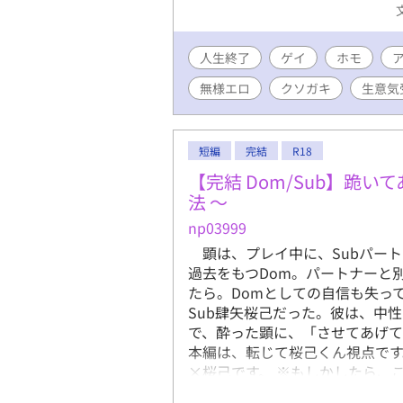
人生終了
ゲイ
ホモ
無様エロ
クソガキ
生意気
短編
完結
R18
【完結 Dom/Sub】跪い
法 〜
np03999
顕は、プレイ中に、Subパート
過去をもつDom。パートナーと
たら。Domとしての自信も失っ
Sub肆矢桜己だった。彼は、中
で、酔った顕に、「させてあげて
本編は、転じて桜己くん視点です
×桜己です。 ※もしかしたら、
と感じる方がいらっしゃるかも