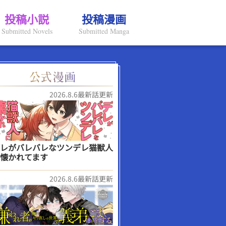
投稿小説
投稿漫画
Submitted Novels
Submitted Manga
2026.8.6最新話更新
レがバレバレなツンデレ猫獣人
懐かれてます
2026.8.6最新話更新