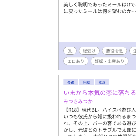
美しく聡明であったミールはΩで
に戻ったミールは何を望むのか
BL
総受け
悪役令息
エロあり
妊娠・出産あり
長編
完結
R18
いまから本気の恋に落ち
みつきみつか
【R18】現代BL。ハイスペ遊び
いつも彼氏から雑に扱われるま
れ、その上、バーの客である遊び
かし、元彼とのトラブルで太郎