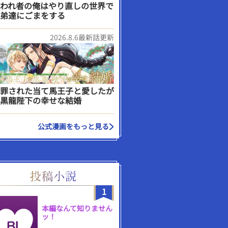
われ者の俺はやり直しの世界で
弟達にごまをする
2026.8.6最新話更新
罪された当て馬王子と愛したが
黒龍陛下の幸せな結婚
公式漫画をもっと見る
1
本編なんて知りません
ッ！