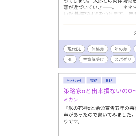
ってしまう。 太郎との肉体関係
離が近づいていき――。 ＊＊＊
い受 性描写は※をつけます。 
章の最終話には*をつけます。 ◆
人、生意気な頑固者、無戸籍児 太
※別シリーズ『エリート先輩は
作は単体で読めます※
現代BL
体格差
年の差
BL
生意気受け
スパダリ
ｼｮｰﾄｼｮｰﾄ
完結
R18
策略家αと出来損ないのΩ
ミカン
『氷の死神αと余命宣告五年の悪
声があったので書いてみました。 ざ
りです。