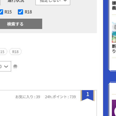
嫌
義
R15
R18
断
り
R15
R18
件
1
お気に入り : 39
24h.ポイント : 739