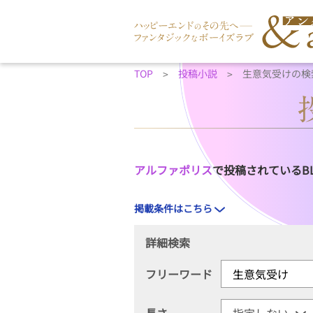
TOP
投稿小説
生意気受けの検
アルファポリス
で投稿されているB
掲載条件はこちら
詳細検索
フリーワード
長さ