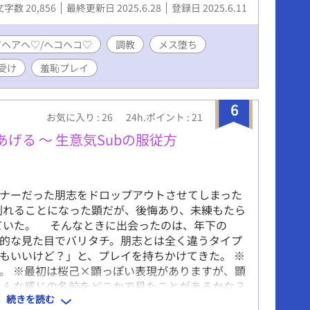
文字数 20,856
最終更新日 2025.6.28
登録日 2025.6.11
アヘアヘ♡/ヘコヘコ♡
調教
メス堕ち
受け
羞恥プレイ
6
お気に入り : 26
24h.ポイント : 21
てあげる 〜 生意気Subの服従方
ナーだった朋志をドロップアウトさせてしまった
別れることになった顕だが、後悔あり、未練もたら
ていた。 そんなときに出会ったのは、年下の
性的な見た目でバリタチ。朋志とは全く違うタイプ
もいいけど？」と、プレイを持ちかけてきた。 ※
。 ※最初は桜己×顕っぽい表現がありますが、顕
こんな感じの名前をどこかで見たことがあるかな？
続きを読む
知れませんが、この作品単体でお楽しみいただけま