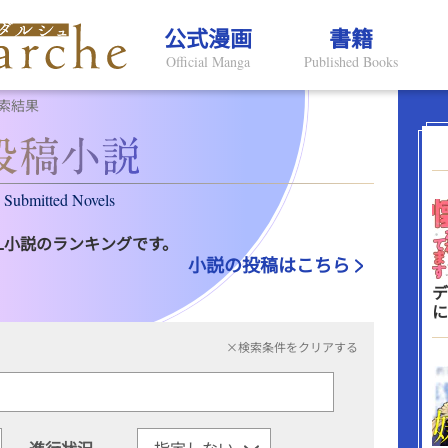
公式漫画
書籍
Official Manga
Published Books
索結果
Submitted Novels
L小説のランキングです。
小説の投稿はこちら
デ
に
×検索条件をクリアする
進行状況