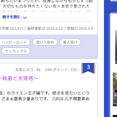
を断ちたいまつりだが、反発しながらも少しずつ距
 大切なものを持ちたくない攻×本気で愛された
年の差すれ違いケンカップル、ハッピーエンド。 各
続きを読む
登場人物 まつり …受、推定22歳、160cm、美
郎（あきまさ） …攻、42歳、188cm、検察官
文字数 102,415
最終更新日 2026.6.12
登録日 2026.5.6
うかつな後輩に執着する』と同一世界観ですが、本
ハッピーエンド
遊び人攻め
美人受け
ケンカップル
3
お気に入り : 44
24h.ポイント : 120
〜執着と劣等感〜
役』のライエン王子編です。続きを見たいという
まぁ要素少量ありです。 ⚠︎R18 ⚠︎不憫要素あ