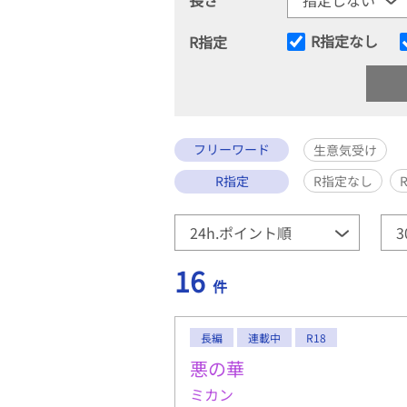
R指定なし
R指定
フリーワード
生意気受け
R指定
R指定なし
16
件
長編
連載中
R18
悪の華
ミカン