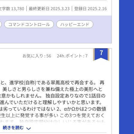
しました。 よろしくお願いします。 ※R-
文字数 13,780
最終更新日 2025.3.23
登録日 2025.2.16
置き/Sub優位/コマンドコントロール
コマンドコントロール
ハッピーエンド
7
お気に入り : 56
24h.ポイント : 7
と、進学校(自称)である翠鳳高校で再会する。 再
、美しさと男らしさを兼ね備えた極上の美形へと
注意かもしれません。 独自設定ありなので1話目の
進んでいただけると理解しやすいかと思います。
は劣っているわけではない 2、αかΩかは2つの数値
校生以上に発覚する事が多い この3つを覚えておく
れます。 独自設定部分は少しいじる事があるかも
続きを読む
幸いです。 追記 受けと攻めがくっつくのはまだ