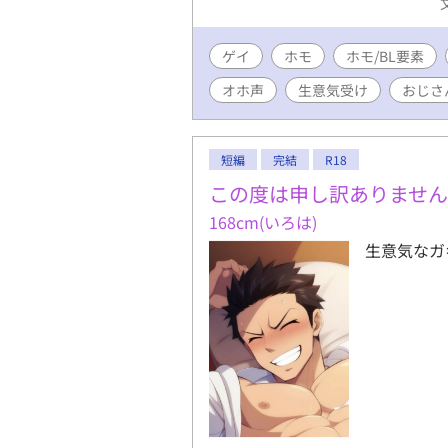
ゲイ
ホモ
ホモ/BL要素
オホ声
生意気受け
おじさ
短編
完結
R18
この度は申し訳ありません
168cm(いろは)
生意気なガ