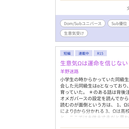
すのでご安心を。 ※全５話。完結
18/Dom/Subユニバース/お仕
Dom/Subユニバース
Sub優位
生意気受け
短編
連載中
R15
生意気Ωは運命を信じない
羊野迷路
小学生の時からかっていた同級生
会した元同級生はαとなっており
育っていた。 ＊のある話は背後
オメガバースの設定を読んでから
読むのが面倒という方は、 1、Ω
によりβから分かれる 3、Ωは高
と、ここでは大体大丈夫だと思わ
しれませんが、楽しんで頂けると