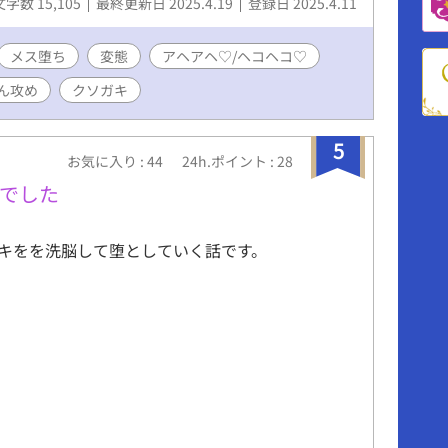
文字数 15,105
最終更新日 2025.4.19
登録日 2025.4.11
メス堕ち
変態
アヘアヘ♡/ヘコヘコ♡
ん攻め
クソガキ
5
お気に入り : 44
24h.ポイント : 28
でした
キをを洗脳して堕としていく話です。