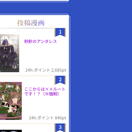
1
秒針のアンタレス
24h.ポイント 2,685pt
2
ここからは××ルート
です！？（※強制）
24h.ポイント 846pt
3