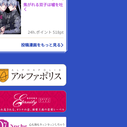
焦がれる双子は嘘を吐
く
24h.ポイント 518pt
投稿漫画をもっと見る