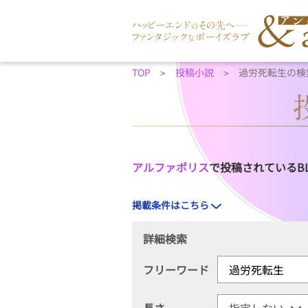
TOP
投稿小説
過労死転生の検
アルファポリス
で投稿されているB
掲載条件はこちら
詳細検索
フリーワード
長さ