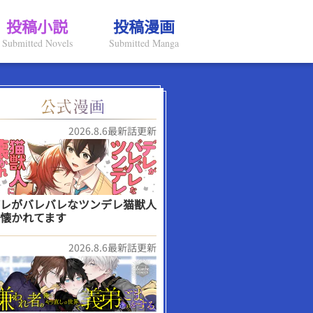
投稿小説
投稿漫画
Submitted Novels
Submitted Manga
2026.8.6最新話更新
レがバレバレなツンデレ猫獣人
懐かれてます
2026.8.6最新話更新