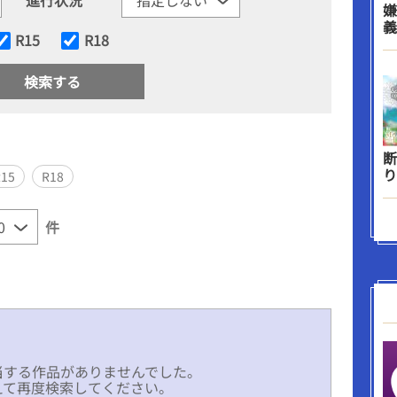
嫌
義
R15
R18
断
り
R15
R18
件
当する作品がありませんでした。
えて再度検索してください。