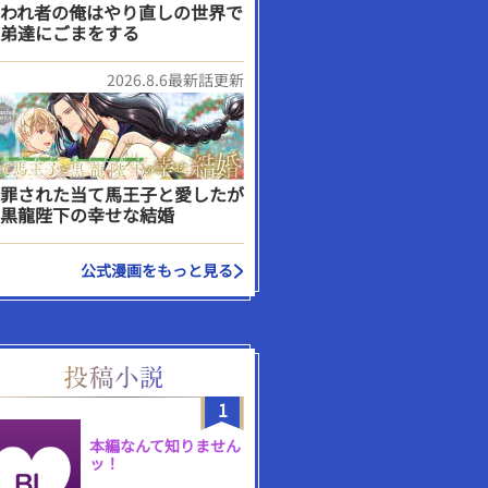
われ者の俺はやり直しの世界で
弟達にごまをする
2026.8.6最新話更新
罪された当て馬王子と愛したが
黒龍陛下の幸せな結婚
公式漫画をもっと見る
1
本編なんて知りません
ッ！