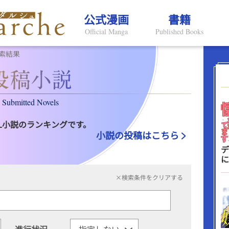
公式漫画
書籍
Official Manga
Published Books
索結果
Submitted Novels
L小説のランキングです。
小説の投稿はこちら
デ
に
×検索条件をクリアする
進行状況