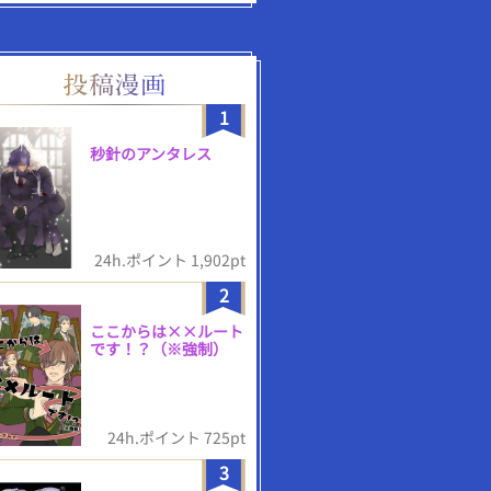
1
秒針のアンタレス
24h.ポイント 1,902pt
2
ここからは××ルート
です！？（※強制）
24h.ポイント 725pt
3