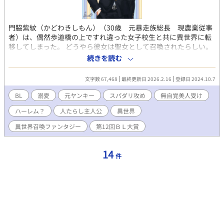
門脇紫紋（かどわきしもん）（30歳 元暴走族総長 現農業従事
者）は、偶然歩道橋の上ですれ違った女子校生と共に異世界に転
移してしまった。 どうやら彼女は聖女として召喚されたらしい。
そして彼本人のステータスは、聖女を護る聖騎士になっていた。
続きを読む
仕方なく自分の役割を受け入れ、騎士として過ごすことになった
が、最初は彼のことを警戒していた人々も、次第に彼に魅了され
文字数 67,468
最終更新日 2026.2.16
登録日 2024.10.7
ていく。昔から兄貴肌で、男に好かれていた彼の元には彼を慕う
人々が集まってくる。 しかし、彼の思う好意と、相手の好意は何
BL
溺愛
元ヤンキー
スパダリ攻め
無自覚美人受け
だか違うみたいで… イラストは樹 史桜（fumi-O）
ハーレム？
人たらし主人公
異世界
（@fumio3661）さんがXで上げていた名もなきスーツメンを贈呈
してもらいました。
異世界召喚ファンタジー
第12回ＢＬ大賞
14
件