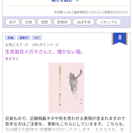
ついつい、流されかけちゃう。 弟に等身大フィギュアを作られて
しまう。 弟の清瀬 腐男子。デザインの仕事と 農業をしながら生計
文字数 6,655
最終更新日 2023.6.3
登録日 2023.5.27
を立てて暮らす。 兄である武蔵を、深く愛しており その内、薄い
本を描きだしそう。 2人とも20代半ば。 双子という事になってい
双子
兄弟
溺愛
変態的
ほぼ不死
バカップル
るが 実際は年齢差がある事に 気づいていない（長年暗示にかけら
れている）ほぼ引きこもりのような 生活をしているが、家事も万
8
能。
長編
連載中
R15
お気に入り : 9
24h.ポイント : 0
生真面目メガネさんと、懐かない猫。
あきすと
兄弟もので、近親相姦ネタや死を思わせる表現が含まれますので
苦手な方はご注意を。 更新もこちらにしていきます。 こちらも、
元は擬人化創作の 守護職のCPだったりします。 えちえちも、あ