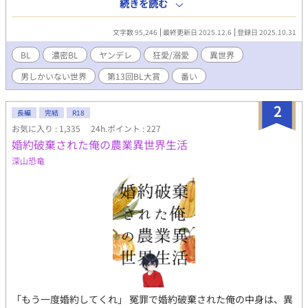
ックスは下級貴族の子ということで家族から冷遇された上に政略
続きを読む
結婚した隣国の国王エリアスから初夜に「お前を愛するつもりは
ない」と言われて冷遇されるといういわゆるドアマット系ヒーロ
文字数 95,246
最終更新日 2025.12.6
登録日 2025.10.31
ーだった。 どうせなら、特に波風のないラブコメBLの世界に生ま
れ変わりたかったが仕方ない。 しかし、フェリックスのように酷
BL
濃密BL
ヤンデレ
狂愛/溺愛
異世界
い冷遇に耐えきれるメンタルは温室育ちの日本人にはないし、結
男しかいない世界
第13回BL大賞
番い
末を読む前に死んだのでフェリックスを救うであろう運命の相手
も良く分からない。 ならば、とりあえず初夜に拒絶されてエリア
スが部屋を出た後、こっそり城から逃げ出して前世の農業系スキ
2
長編
完結
R18
ルを活かしてスローライフ系主人公にジョブチェンジしようと心
お気に入り : 1,335
24h.ポイント : 227
に誓う。 運命の結婚式、原作では終始無表情であるはずのエリア
婚約破棄された俺の農業異世界生活
スの様子が、ずっと苦し気に呼吸が荒い上に目が完全にイッてし
まっている。 「結婚が嫌すぎて色々キメてきたのかな……」 あま
深山恐竜
り深く考えずに、いよいよ「お前を愛するつもりはない」と宣言
される初夜に突入。しかし、逃げる準備と最低限の荷物を準備し
てエリアスを待っていたが、部屋を訪れたエリアスは一糸まとわ
ずその美しく均整のとれた裸体を晒していた。小説に描写はない
が露出狂だったらしい。 「ああ、我が愛しい半身。やっとひとつ
になれる」 「えっ！？」 露出狂かと思ったエリアスに激しく求め
られてしまったフェリックスはなし崩し的に初夜を終えてしま
い、その後も「フェリックスをこの世界一番幸せにしたい」と蕩
けた表情で宣言されて逃げるタイミングを逃してしまい……。
「もう一度婚約してくれ」 冤罪で婚約破棄された俺の中身は、異