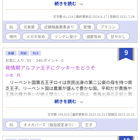
ったりなかったり。 この2人は愛憎が絡まりあってるので なんと
続きを読む
か、仲良しさせたくて 書いてます。 2人とも永遠の20代なので 矛
盾が生じてる様に 思われますが、とりあえず 常若です。 大地（※
文字数 41,124
最終更新日 2024.6.17
登録日 2021.7.24
２０代半ば）※年齢では無くて見た目年齢です。（ほぼ不死なの
で） 身長:178cm 体重:67kg 朴訥としていながらも、実際は情も
BL
兄弟愛
近親相姦要素あり
愛憎
ブラコン
深くしっかり者。 現実的な考え方をしてしまう。 弟が至高過ぎて
現代
メガネ攻め
ツンデレ受け
溺愛攻め
甘やかし
遠慮気味。でもかなりブラコン。 光のお隣の県に一人暮らし中。
農業に精を出している。 髪は茶色く、短髪（昔は長めだった）眼
鏡装用。 光（※２０代前半） 身長:167cm 体重:56kg ちょっと気
9
長編
完結
R18
難しそうに思われがちだけど、人見知りなだけ。 礼儀正しく真面
お気に入り : 93
24h.ポイント : 0
目な人に好感を抱く（兄への憧れか） 大地とはとても年の離れた
発情期アルファ王子にクッキーをどうぞ
兄弟だった。 ツンツンツンツンしてるけど、照れと気恥ずかしさ
から。 本当は思い切り甘えたい。大地しか見てない。 アイスとチ
小池 月
ョコが好き。職業、書道家。 黒髪、前髪はセンターパート。 ちょ
リーベント国第五王子ロイは庶民出身の第二公妾の母を持つ貧
っと出てくる人たち。 楓 西の都の守護をしてる強い人。タロー
乏王子。リーベント国は農業が盛んで豊かな国。平和だが貴族や
の拾い主（付き合ってる） タロー 楓のパートナー。関西担当。
王族の権力争いが絶え間ない。ロイと母は、貴族出身の正妃と第
葵 とーっても偉くて強い人。皆のだいたいの上司。 美濃 大地
一公妾、その王子王女たちに蔑まれて過ごしていた。ロイの唯一
続きを読む
の秘書的存在。 元ネタがTDFK擬人化ですが、キャラに特化して
の支えは、いつか国を脱出し母と小さな洋菓子店を開き暮らすこ
いるので こちらでの設置要素は薄いです。 ほぼ不死で長生きと言
と。ある日、ロイが隣国アドレアに友好のため人質となることが
う事以外、この兄弟は特段能力も 出てこないので（イチャイチャ
文字数 104,019
最終更新日 2023.10.31
登録日 2023.10.31
決定される。国王の決定には逆らえず母をリーベントに残しロイ
させたり、いがみ合う要素が強いので） 一応は、それぞれの県を
は出国する。 一方アドレア国では、第一王子ディモンがロイを
BL
オメガバース（独自設定あり）
王子
担当して守護繁栄をしてたりもします。 この２人は、未遂っぽく
自分のオメガだと認識したためにロイをアドレアに呼んでいた。
見えるだけです。 光はわりと肝が据わってるのですが…大地が、
現在強国のアドレアは、百年前は貧困の国だった。当時の国王が
と言った雰囲気が。 好きな２人なので、また書きたいです(#^.^#)