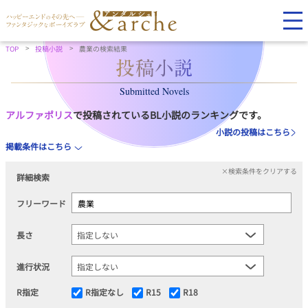
TOP
投稿小説
農業の検索結果
Submitted Novels
アルファポリス
で投稿されているBL小説のランキングです。
小説の投稿はこちら
掲載条件はこちら
×検索条件をクリアする
詳細検索
フリーワード
長さ
進行状況
R指定
R指定なし
R15
R18