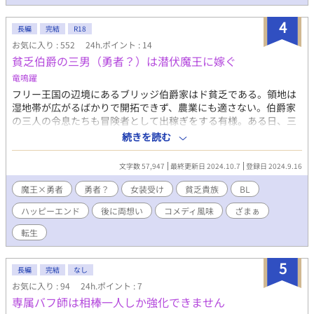
・恋愛描写は2章以降です ・※がついている話は18禁シーンです
・小説家になろう様・カクヨム様にて掲載中です
4
長編
完結
R18
お気に入り : 552
24h.ポイント : 14
貧乏伯爵の三男（勇者？）は潜伏魔王に嫁ぐ
竜鳴躍
フリー王国の辺境にあるブリッジ伯爵家はド貧乏である。領地は
湿地帯が広がるばかりで開拓できず、農業にも適さない。伯爵家
の三人の令息たちも冒険者として出稼ぎをする有様。ある日、三
男のジルコンは湿地からレンコンを収穫しようとして光る剣を手
続きを読む
に入れるが、『あなたは勇者です。魔王を倒しに行きましょ
う！』という声をガン無視しながらいつも通りの日々を送ってい
文字数 57,947
最終更新日 2024.10.7
登録日 2024.9.16
た――――――。 「娘を嫁がせれば、多額の支度金と領地への今
後の支援を約束するから寄こせ！」という隣の辺境伯領からの釣
魔王×勇者
勇者？
女装受け
貧乏貴族
BL
書（圧力）。 ポンコツの父親（当主）が、自分を娘として嫁がせ
ハッピーエンド
後に両想い
コメディ風味
ざまぁ
るまでは。 「え？うそ？俺、戸籍、娘なの？？」 「だって３人と
も男の子なんだもの、1人くらい女の子が欲しかったし、どうせ学
転生
園にも行かせられないし社交もできる状況じゃないからバレない
と思って…！」 一方初夜で♂だと気づいた旦那様の反応は…。
5
「性別はどっちでも構わん。魔王たる私なら性別が男だろうと孕
長編
完結
なし
ませることは可能だからな。」 魔王に嫁いだ見た目は淑女、性格
お気に入り : 94
24h.ポイント : 7
はやんちゃな勇者の夫夫のお話。
専属バフ師は相棒一人しか強化できません