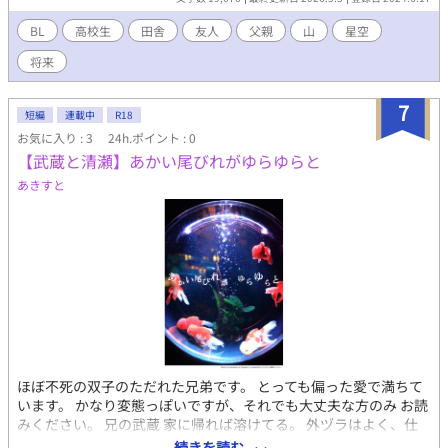
に、母親は反対で…。 将来について考えた2人は…。
BL
高校生
田舎
友人
父親
山
星空
将来
7
短編
連載中
R18
お気に入り : 3
24h.ポイント : 0
【武蔵と清瀬】あかい尾びれがゆらゆらと
あきすと
ほぼ不死の双子のただれた兄弟です。 とっても偏った愛で満ちて
います。 かなり変態っぽいですが、それでも大丈夫な方のみ お読
みください。 兄の武蔵 家に帰れば溶けてる。 外ヅラはよく、仕
事人間だけど 弟である、清瀬に精神的な 依存度がかなり高め。
続きを読む