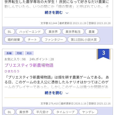
世界転生した農学専攻の大学生！ 庶民になって好きなだけ農業に
勤しんでいたら、いつの間にか「畑の賢者」と呼ばれていた。 そ
こに皇子からの迎えが来て復縁を求められる。 皇子の魔の手から
続きを読む
逃げ回ってると、幼馴染みの神官が‥。 （ムーンライトノベルズ
様、fujossy様にも掲載中） （第四回fujossy小説大賞エントリー
文字数 82,644
最終更新日 2023.11.28
登録日 2023.10.28
中）
BL
ハッピーエンド
異世界
異世界転生
農業
婚約破棄
チート
ファンタジー
第11回BL小説大賞
3
長編
完結
R18
お気に入り : 98
24h.ポイント : 28
プリエスティラ新農場物語
ひまたろう
「プリエスティラ新農場物語」は畑を耕す農業ゲームである。 あ
る日、このゲームの主人公に憑依したルナリオはかつてはこのゲ
ームのプレイヤーであった。しかしこのゲームは幾つか問題があ
り、その最たるものが「死にゲー」という事実だった。 絶対死に
続きを読む
たくないルナリオは知識を駆使して、シナリオに立ち向かってい
く。ゲームクリアするまで元の世界に戻れないこのゲームで、ル
文字数 279,410
最終更新日 2026.1.16
登録日 2025.12.16
ナリオは結婚候補や騎士やらを味方につけ、運命にあがいていく
のであった…！！ 【過保護な救国の騎士×平凡な農家の主人公】
BL
異世界
平凡受け
タイムリープ
ヤンデレ