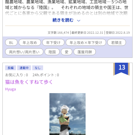
酪農地域、農業地域、漁業地域、鉱業地域、工芸地域… 5つの地
域と城からなる『陸国』。 それぞれの地域の領主や国王は、世
代ごとに各家から父親である領主が治めるのとは別の地域で次期
領主を務める決まりとなっている。 工芸地域の領主の息子は酪
続きを読む
農地域の若領主となるが、ある1人の青年と意気投合する。 （た
だ色々と話をしたりするだけで、本当にそういうのでは…そもそ
文字数 166,474
最終更新日 2022.12.31
登録日 2022.8.19
も、彼は男で、私も男じゃないか） 「いやいや、そうじゃない…
そんなんじゃない…だろ…」 意識をしては否定し、否定しては
BL
年上攻め
年下受け
年上攻め×年下受け
若領主
意識する。 そうして次第に『彼』へと惹かれていく若領主だ
両片想い/両片思い
陸国
愛
蓬屋月餅
が、果たして、その想いが行きつく先は…。
13
長編
連載中
なし
お気に入り : 0
24h.ポイント : 0
猫は魚をくすねて歩く
Hyuga