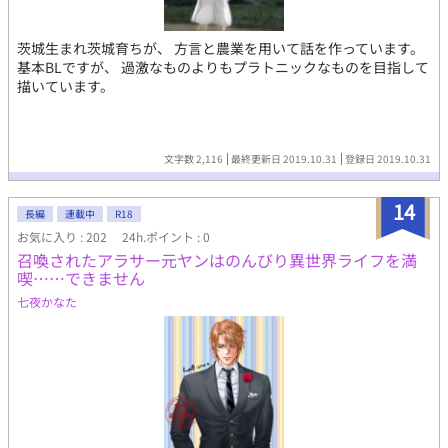
茨城生まれ茨城育ちが、 方言と農業を用いて話を作っています。
基本BLですが、 過激なものよりもプラトニックなものを目指して
描いています。
文字数 2,116
最終更新日 2019.10.31
登録日 2019.10.31
14
長編
連載中
R18
お気に入り : 202
24h.ポイント : 0
召喚されたアラサー元ヤンはのんびり異世界ライフを満
喫……できません
七夜かなた