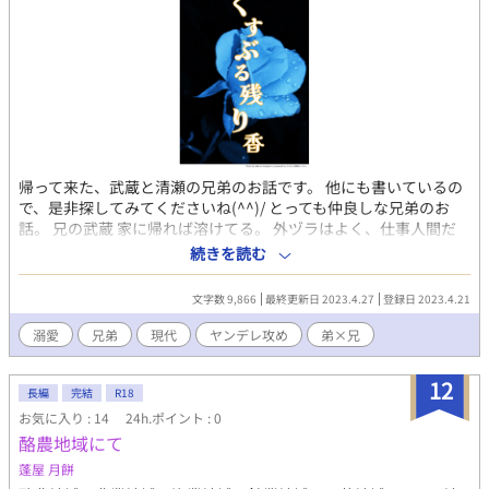
ィーは死を覚悟するが、運命を共にしようと言うロイの言葉を受
け入れ、獣の発情期を共にする。狂ったような性交のなかにロイ
の愛を感じ癒されるディー。これからの人生をロイと過ごせる幸
福を噛みしめ、ロイを守るために尽くすことを心に誓う。
帰って来た、武蔵と清瀬の兄弟のお話です。 他にも書いているの
で、是非探してみてくださいね(^^)/ とっても仲良しな兄弟のお
話。 兄の武蔵 家に帰れば溶けてる。 外ヅラはよく、仕事人間だ
けど 弟である、清瀬に精神的な 依存度がかなり高め。 ついつ
続きを読む
い、流されかけちゃう。 弟に等身大フィギュアを作られてしま
う。 最近は、清瀬への気持ちが追い付きつつある？ 弟の清瀬 腐男
文字数 9,866
最終更新日 2023.4.27
登録日 2023.4.21
子。デザインの仕事と 農業をしながら生計を立てて暮らす。 兄で
ある武蔵を、深く愛しており その内、薄い本を描きだしそう。 双
溺愛
兄弟
現代
ヤンデレ攻め
弟×兄
子という事になっているが 実際は年齢差がある事に 気づいていな
い（長年暗示にかけられている）ほぼ引きこもりのような 生活を
12
しているが、家事も万能。 元は、都道府県擬人化からできたキャ
長編
完結
R18
ラクターです。
お気に入り : 14
24h.ポイント : 0
酪農地域にて
蓬屋 月餅