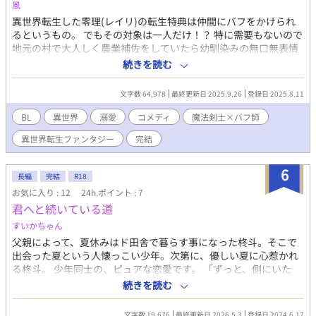
風
異世界転生した零理(レイリ)の転生特典は仲間にバフをかけられ
るというもの。 でもその対象は一人だけ！？ 特に需要もないので
地元の村で大人しく農業補佐をしていたら幼馴染みの無口無表情
な相方(唯一の同年代)が上京する！？ 一緒に来て欲しいとお願い
続きを読む
されて渋々パーティを組むことに！ すると相方強すぎない？ え、
バフが強いの？ いや相方以外にはかけられんが！？ 最強バフと魔
文字数 64,978
最終更新日 2025.9.26
登録日 2025.8.11
法剣士がおくるBL異世界譚、始まります！
BL
異世界
溺愛
コメディ
魔法剣士×バフ師
異世界転生ファンタジー
完結
6
長編
完結
R18
お気に入り : 12
24h.ポイント : 7
君へと続いている道
すいかちゃん
父親によって、夏休みはド田舎で暮らす事になった柊斗。そこで
出会った夏という人懐っこい少年。次第に、優しい夏に心惹かれ
る柊斗。 少年同士の、ピュアな恋愛です。 「ずっと、側にいた
い」 柊斗と夏の出会いと、彼らが恋人同士になるまでが描かれて
続きを読む
います。 「君と歩む道」 東京にやってくる夏。久しぶりの再会に
照れまくる2人。だが、将来は農業で生計をたてようと考える柊斗
文字数 19,676
最終更新日 2026.5.3
登録日 2024.6.17