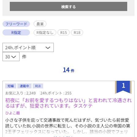
フリーワード
農業
R指定
R指定なし
R15
R18
件
14
件
1
短編
連載中
R18
お気に入り : 2,349
24h.ポイント : 255
初夜に「お前を愛するつもりはない」と言われて冷遇され
るはずが、狂愛されています。タスケテ
ひよこ麺
小さな子供を庇って交通事故で死んだはずが、気づいたら前世愛
読していたBL小説の世界に転生し、その小説の主人公の帝国の第
2王子フェリックスになっていた。 しかし、該当の小説でフェリ