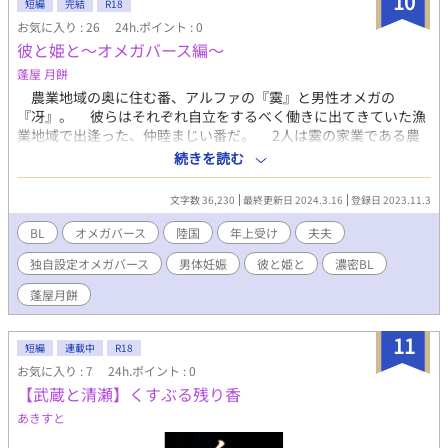
10
神に救いを求め、卓越した能力を持つアルファを神から授かるこ
短編
完結
R18
※一応のイメージを貼りつけてありますが 小説は想像の産物です
とで急激な発展を実現した国。神の力を持つアルファには獣の発
お気に入り : 26
24h.ポイント : 0
ので、各自お楽しみいただければと思います。
情期と呼ばれる一定の期間がある。その間は、自分の番のオメガ
彼と姫と〜オメガバース編〜
と過ごすことで癒される。アルファやオメガの存在は国外には出
蓬屋 月餅
せない秘密事項。ロイに全てを打ち明けられないまま、ディモン
農業地域の奥に住む番、アルファの『霙』と男性オメガの
（ディー）とロイは運命に惹かれるように恋仲になっていく。
『冴』。 彼らはそれぞれ自立をするべく働きに出てきていた漁
ロイがアドレアに来て二年が過ぎた。ロイは得意の洋菓子でお金
業地域で出逢った、仲睦まじい番だ。 2人は霙の家業である農
稼ぎをしながら、ディーに守られ幸せに過ごしていた。そんな
作物の栽培や穀物を穀粉へと加工する仕事をしながら、霙の両親
中、リーベントからロイの母危篤の知らせが入る。ロイは急いで
続きを読む
の助けも大いに借りつつ4人の子供達を育てている。 男ばか
帰国するが、すでに母は毒殺されていた。自身も命を狙われアド
り、性格も様々な4人兄弟を心から愛している冴。 だがそんな
レアに逃避しようとするが、弓矢で射られ殺されかける。生死を
文字数 36,230
最終更新日 2024.3.16
登録日 2023.11.3
冴には番の霙にも言えずにいる想いがあり… これは仲睦まじい
さ迷い記憶喪失になるロイ。アドレア国辺境地集落に拾われ、シ
番の、ちょっとした物語。 ※こちらは『彼と姫と』のオメガバー
ロと呼ばれ何とか生きて行く。 ディーの必死の捜索により辺境
BL
オメガバース
陸国
年上受け
夫夫
ス編であり、設定上、本編とは異なる部分（霙と冴の出逢い等）
地でロイが見つかる。生きていたことを喜び、アドレア主城での
独自設定オメガバース
男体妊娠
彼と姫と
濃密BL
があります。
ロイとの生活を再開するディー。徐々に記憶を取り戻すロイだ
が、殺されかけた記憶が戻りパニックになる。ディーは慈しむよ
蓬屋月餅
うな愛でロイを包み込み、ロイを癒す。 ロイが落ち着いた頃、
リーベント国への友好訪問をする二人。ディーとリーベント国王
11
は、王室腐敗を明るみにして大掛かりな粛清をする。これでロイ
短編
連載中
R18
と幸せになれる道が開けたと安堵する中、信頼していた親代わり
お気に入り : 7
24h.ポイント : 0
の執事にロイが刺される。実はロイの母を殺害したのもこの執事
【武蔵と清瀬】くすぶる残り香
だった。裏切りに心を閉ざすロイ。この状態ではアルファの発情
あきすと
期に耐えられないと思い、発情期を一人で過ごす決意をするディ
ー。アルファの発情期にオメガが居なければアルファは狂う。デ