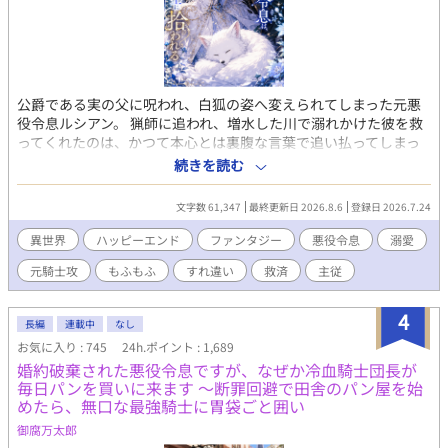
公爵である実の父に呪われ、白狐の姿へ変えられてしまった元悪
役令息ルシアン。 猟師に追われ、増水した川で溺れかけた彼を救
ってくれたのは、かつて本心とは裏腹な言葉で追い払ってしまっ
た元護衛騎士・カイルだった。 正体を知られれば、今度こそ嫌わ
続きを読む
れるかもしれない――正体を隠すルシアンと、白狐の仕草に懐か
しい面影を見い出していくカイル。 もふもふ白狐になった不器用
文字数 61,347
最終更新日 2026.8.6
登録日 2026.7.24
な元悪役令息と、今も主人を忘れられない一途な元護衛騎士が、
ゆっくりと心を通わせていく再会・溺愛ファンタジーBLです。 ※
異世界
ハッピーエンド
ファンタジー
悪役令息
溺愛
表紙や校正に生成AIを使用しています。
元騎士攻
もふもふ
すれ違い
救済
主従
4
長編
連載中
なし
お気に入り : 745
24h.ポイント : 1,689
婚約破棄された悪役令息ですが、なぜか冷血騎士団長が
毎日パンを買いに来ます 〜断罪回避で田舎のパン屋を始
めたら、無口な最強騎士に胃袋ごと囲い
御腐万太郎