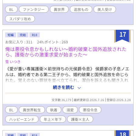
ベルの魅了つきで生活に支障あり。わけあって情緒がばぶちゃ
ん。恋愛初心者。 【あらすじ】 王都の政権交代の混乱に巻き込ま
BL
ファンタジー
異世界
追放もの
美人受け
れ、アラバスターは辺境地へと追放されることになった。暗君の
スパダリ攻め
お気に入り、何も成さない装飾石と揶揄されていたアラバスター
だったが、辺境地での生活は彼にとってあまりにも新しく、そし
て希望に満ちたものだった。 一方、アラバスターの護衛兼保護者
17
短編
完結
R18
状態の私兵隊副長ディアンは、あまりにも素直な彼の性質に否が
お気に入り : 311
24h.ポイント : 269
応にも惹かれてしまう。
俺は悪役令息かもしれない〜婚約破棄と国外追放された
ら、護衛からの激重求愛が始まった〜
雪 いつき
《愛が重い専属護衛×前世持ちの元侯爵令息》 侯爵家の子息ノエ
ルは、婚約者である第二王子から、婚約破棄と国外追放を命じら
れた。覚えのない罪状を並べ立てられ、潔白を訴えるも聞き入れ
られなかった。 失意の内に屋敷へと戻ったノエルは、八年前から
続きを読む
ノエルの護衛を務めていたルーファスの勧めで、両親と共に隣国
へと移り住むことに。 ルーファスは国を追われたノエルにも、変
文字数 36,179
最終更新日 2026.7.16
登録日 2026.3.28
わらず献身的な様子を見せる。 突然の移住を自然に見せるためと
いうルーファスの提案で、婚約者として振る舞うことにな
BL
異世界転生
執着
溺愛
悪役令息
り……。
ハッピーエンド
年上×年下
護衛×主人
18
短編
完結
R18