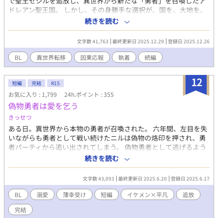
で聖王セシルを追放し、異世界から新たな「勇者」を召喚したア
ドレアン聖王国。 しかし、その身勝手な選択が、国を、大地を、
そして人々の心を根底から腐らせていく。 壊れゆく少年勇者と、
続きを読む
彼を歪に愛した騎士。 二人の執着が交わったとき、聖王国は二度
と再生不能な終焉へと突き進む。 裏切り者たちには、因果応報と
文字数 41,763
最終更新日 2025.12.29
登録日 2025.12.26
いう名の、容赦なき報いが下る。 これは、傲慢な国が崩壊するま
での、無慈悲な記録。 ----------------------------------------- 『嘘つき
BL
異世界転移
因果応報
執着
続編
王と影の騎士』から引き続き読んでくださる皆様へ この物語は、
セシルを虐げた者たちが、ただただ因果応報の末路を辿るだけの
12
物語です。 本編に救いはありません。 セシルたちのその後が気に
短編
完結
R15
なるという方は、本編は飛ばして、最終話の後に掲載する「閑
お気に入り : 1,799
24h.ポイント : 355
話」のみをお読みいただくことをお勧めいたします。 本作は『嘘
偽物勇者は愛を乞う
つき王と影の騎士』の続編となりますが、前作をお読みでない方
きっせつ
でも一つの物語としてお楽しみいただけます。
ある日。異世界から本物の勇者が召喚された。 六年間、左目を失
いながらも勇者として戦い続けたニルは偽物の烙印を押され、勇
者パーティから追い出されてしまう。 偽物勇者として逃げるよう
に人里離れた森の奥の小屋で隠遁生活をし始めたニル。悲嘆に暮
続きを読む
れる…事はなく、勇者の重圧から解放された彼は没落人生を楽し
もうとして居た矢先、何故か勇者パーティとして今も戦っている
文字数 43,093
最終更新日 2025.6.20
登録日 2025.6.17
筈の騎士が彼の前に現れて……。
BL
溺愛
薄幸受け
短編
イケメン×平凡
追放
完結