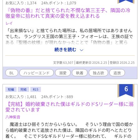
彼は、毎朝誰より早く店に来て、ノアのパンを大量に買ってい
お気に入り : 1,374
24h.ポイント : 1,079
く。 「今日も来たんですか？」 「来た」 「昨日も一昨日も来まし
『偽物の番』だと捨てられた不憫な第三王子、隣国の冷
たよね」 「明日も来る」 ノアは思った。 この人、よほどパンが
徹皇帝に拾われて真実の愛を教え込まれる
好きなんだな、と。 しかしアゼルが見ているのは、パンだけでは
レイ
なかった。 ノアが疲れていれば黙って手伝い、王都からの嫌がら
せには無表情で圧をかけ、元婚約者の王子が現れれば静かに剣の
「出来損ない」と捨てられた場所は、私の居場所ではありません
柄へ手を置く。 「この店に手を出すな。ノアにもだ」 パン目当て
でした。 ラングリス王国の第三王子・フィオーレは、王族の証で
だと思い込む悪役令息と、店主ごと囲い込みたい冷血騎士団長。
ある『聖種の紋様』が現れなかったことで「偽物の番」と罵ら
婚約破棄から始まる、飯テロ異世界BLラブコメ。
れ、雪降る国境へと追放される。 死を覚悟した彼の前に現れたの
続きを読む
は、隣国アイゼン帝国の「冷徹皇帝」ヴォルフラムだった。
文字数 63,507
最終更新日 2026.2.25
登録日 2026.2.25
BL
ハッピーエンド
溺愛
執着
独占欲
追放
6
短編
完結
R15
お気に入り : 1,481
24h.ポイント : 889
【完結】婚約破棄された僕はギルドのドSリーダー様に溺
愛されています
八神紫音
魔道士はひ弱そうだからいらない。 そういう理由で国の姫か
ら婚約破棄されて追放された僕は、隣国のギルドの町へとたどり
着く。 そこでドSなギルドリーダー様に拾われて、 ギルドの