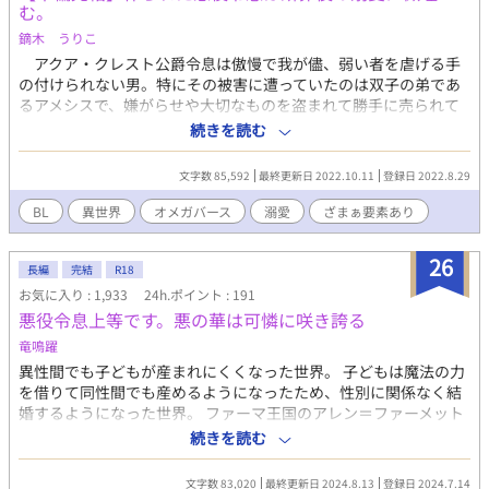
む。
鏑木 うりこ
アクア・クレスト公爵令息は傲慢で我が儘、弱い者を虐げる手
の付けられない男。特にその被害に遭っていたのは双子の弟であ
るアメシスで、嫌がらせや大切なものを盗まれて勝手に売られて
しまうなど日常茶飯事であった。とうとう学園の卒業パーティで
続きを読む
アクアはアメシスの婚約者であるこの国の王太子に今までの罪を
断罪され、処罰を受けた。 家からも国からも追放された「悪役
文字数 85,592
最終更新日 2022.10.11
登録日 2022.8.29
令息」のアクアは一人歩き始めるのだが、その先に待っているも
のは……。 ど緩いオメガバース設定を使っています（ユルユ
BL
異世界
オメガバース
溺愛
ざまぁ要素あり
ル……） ＢＬでＲ18です！ ＨＯＴランキング１１位ありがとう
ございます！ ＢＬ1位ありがとうございます！ 不調明けで元気
26
に舞い踊っております！(´艸｀*)ﾋｬｯﾎｳ！
長編
完結
R18
お気に入り : 1,933
24h.ポイント : 191
悪役令息上等です。悪の華は可憐に咲き誇る
竜鳴躍
異性間でも子どもが産まれにくくなった世界。 子どもは魔法の力
を借りて同性間でも産めるようになったため、性別に関係なく結
婚するようになった世界。 ファーマ王国のアレン＝ファーメット
公爵令息は、白銀に近い髪に真っ赤な瞳、真っ白な肌を持つ。 神
続きを読む
秘的で美しい姿に王子に見初められた彼は公爵家の長男でありな
がら唯一の王子の婚約者に選ばれてしまった。どこに行くにも欠
文字数 83,020
最終更新日 2024.8.13
登録日 2024.7.14