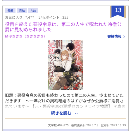
13
長編
完結
R18
お気に入り : 7,477
24h.ポイント : 355
役目を終えた悪役令息は、第二の人生で呪われた冷徹公
爵に見初められました
綺沙きさき（きさきさき）
書籍情報
旧題：悪役令息の役目も終わったので第二の人生、歩ませていた
だきます 〜一年だけの契約結婚のはずがなぜか公爵様に溺愛さ
れています〜 【元・悪役令息の溺愛セカンドライフ物語】 ＊真面
目で紳士的だが少し天然気味のスパダリ系公爵✕元・悪役令息
続きを読む
「ダリル・コッド、君との婚約はこの場をもって破棄する！」 婚
約者のアルフレッドの言葉に、ダリルは俯き、震える拳を握りし
文字数 404,875
最終更新日 2025.7.9
登録日 2022.10.29
めた。 （……や、やっと、これで悪役令息の役目から開放され