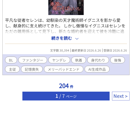
平凡な従者セレンは、幼馴染の天才魔術師イグニスを影から愛
し、献身的に支え続けてきた。 しかし傲慢なイグニスはセレンを
ただの雑用係として見下し、新たな婚約者を迎えて彼を冷酷に追
放してしまう。 すべてを失い王都の片隅で生きていたセレンだ
続きを読む
が、ある日イグニスが術式の暴走で「死の呪い」を受けたことを
知る。 セレンは自らの命に等しい「記憶と感情」を代償に呪いを
文字数 30,394
最終更新日 2026.6.26
登録日 2026.6.26
肩代わりし、心を持たない空っぽの人形となってしまった。 目を
覚まし、己の愚かさとセレンの献身を知ったイグニスは凄絶な後
BL
ファンタジー
ヤンデレ
執着
身代わり
後悔
悔に苛まれる。 失われた心は二度と戻らない。 絶望の底で狂気に
主従
記憶喪失
メリーバッドエンド
AI生成作品
堕ちたイグニスは、婚約者を切り捨て、地位も名誉もすべて投げ
打ち、セレンを北の辺境にある塔へと監禁する。 「お前は私だけ
のものだ。永遠にこの箱庭に閉じ込めておく」 感情を失ったセレ
204
件
ンは主人の言葉をただ機械的に受け入れ、美しい模造品の微笑み
を返すだけ。 交わることのない感情。けれど決して離れることの
1
/ 7
Next
ページ
ない二人。 これは、空っぽの器と狂気の魔術師が織りなす、永遠
に終わらない美しきメリーバッドエンド。