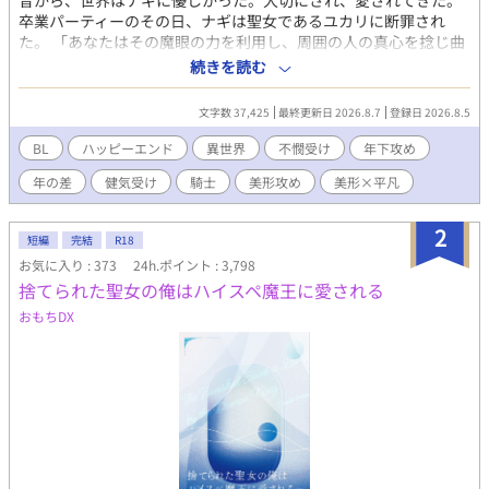
昔から、世界はナギに優しかった。大切にされ、愛されてきた。
卒業パーティーのその日、ナギは聖女であるユカリに断罪され
た。 「あなたはその魔眼の力を利用し、周囲の人の真心を捻じ曲
げ自分に好意が向くように仕向けていましたね！」 「そうだった
続きを読む
んですか!?」 当然、ナギはそんな事知らなかった。 こうして追放
されたナギは、うっかりダンジョンに落ちてしまい、そこで２０
文字数 37,425
最終更新日 2026.8.7
登録日 2026.8.5
年の間、時を止められていた。 ２０年後、過去にナギを愛した
が、最終的にユカリの側に立ちナギを追放した現国王のアルフレ
BL
ハッピーエンド
異世界
不憫受け
年下攻め
ドにそっくりな顔を持つ王弟ルイスに助け出され、保護された。
年の差
健気受け
騎士
美形攻め
美形×平凡
更にナギは「そもそもの魔力値が高いのに、恋愛状態にあればさ
らに倍増する」と研究結果が出された。 ある日、ルイスを始めと
した国中の美男美女が王城に集められる。 そこで、アルフレドは
2
短編
完結
R18
宣言した。 「ナギを落としたものに、金貨三千枚を与える！」 誰
お気に入り : 373
24h.ポイント : 3,798
を信じていいかわからない。 そんなナギのそばに寄り添ってくれ
捨てられた聖女の俺はハイスペ魔王に愛される
ていたルイスだったが……。 無口系責任感強め騎士団員王弟
（23）×純粋培養天然巨大魔力持ち（38）(精神年齢18くらい) ハ
おもちDX
ッピーエンド保証。 毎日更新です。 ムーンライトノベルスにも掲
載しています。