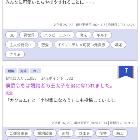
みんなに可愛いとちやほやされることに……。
文字数 25,968
最終更新日 2024.1.7
登録日 2023.12.21
BL
異世界
ハッピーエンド
魔法
ギルド
主人公総受け
恋愛
ドSツンデレ×可愛い元貴族
嫉妬
ざまぁ
7
短編
完結
R15
お気に入り : 1,056
24h.ポイント : 532
侯爵令息は婚約者の王太子を弟に奪われました。
克全
「カクヨム」と「小説家になろう」にも投稿しています。
文字数 16,380
最終更新日 2020.10.14
登録日 2020.9.30
ご都合主義
婚約破棄
追放
ざまぁ
復讐
騎士