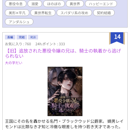
る！） 悪役令息、ダリル・コッドは知っている。 この世界が、妹
悪役令息
溺愛
ほのぼの
異世界
ハッピーエンド
の書いたBL小説の世界だと……――。 ダリルには前世の記憶があ
美形✕平凡
異世界転生
スパダリ系の攻め
契約結婚
り、自分がBL小説『薔薇色の君』に登場する悪役令息だというこ
とも理解している。 最初は悪役令息の言動に抵抗があり、穏便に
アンダルシュ
婚約破棄の流れに持っていけないか奮闘していたダリルだが、物
語と違った行動をする度に過去に飛ばされやり直しを強いられて
14
しまう。 そのやり直しで弟を巻き込んでしまい彼を死なせてしま
長編
完結
R18
ったダリルは、心を鬼にして悪役令息の役目をやり通すことを決
お気に入り : 760
24h.ポイント : 333
めた。 そしてついに、婚約者のアルフレッドから婚約破棄を言い
【旧】追放された悪役令嬢の兄は、騎士の執着から逃げ
渡された……――。 （もうこれからは小説の展開なんか気にしな
られない
いで自由に生きれるんだ……！） 学園追放＆勘当され、晴れて自
大の字だい
由の身となったダリルは、高額な給金につられ、呪われていると
噂されるハウエル公爵家の使用人として働き始める。 そこで、顔
の痣のせいで心を閉ざすハウエル家令息のカイルに気に入られ、
さらには父親――ハウエル公爵家現当主であるカーティスと再婚
してほしいとせがまれ、一年だけの契約結婚をすることになった
のだが……―― 元・悪役令息が第二の人生で公爵様に溺愛される
お話です。
王国にその名を轟かせる名門・ブラックウッド公爵家。 嫡男レイ
モンドは比類なき才知と冷徹な眼差しを持つ若き天才であった。