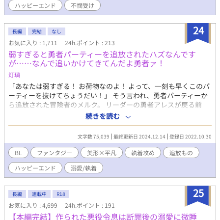
ハッピーエンド
不憫受け
するために修正と加筆を加え、作者のつぶやきは削除しました。
(23'10'20) ＊＊
24
長編
完結
なし
お気に入り : 1,711
24h.ポイント : 213
弱すぎると勇者パーティーを追放されたハズなんです
が……なんで追いかけてきてんだよ勇者ァ！
灯璃
「あなたは弱すぎる！ お荷物なのよ！ よって、一刻も早くこのパ
ーティーを抜けてちょうだい！」 そう言われ、勇者パーティーか
ら追放された冒険者のメルク。 リーダーの勇者アレスが戻る前
に、元仲間たちに追い立てられるようにパーティーを抜けた。 だ
続きを読む
が数日後、何故か勇者がメルクを探しているという噂を酒場で聞
く。が、既に故郷に帰ってスローライフを送ろうとしていたメル
文字数 75,039
最終更新日 2024.12.14
登録日 2022.10.30
クは、絶対に見つからないと決意した。 みたいな追放ものの皮を
被った、頭おかしい執着攻めもの。 追いかけてくるまで説明ﾊｲﾘﾏ
BL
ファンタジー
美形×平凡
執着攻め
追放もの
ｧｽ ※完結致しました！お読みいただきありがとうございました！
ハッピーエンド
溺愛/執着
シレッとBL大賞に応募していました！良ければ投票よろしくおね
がいします！
25
長編
連載中
R18
お気に入り : 4,699
24h.ポイント : 191
【本編完結】作られた悪役令息は断罪後の溺愛に微睡