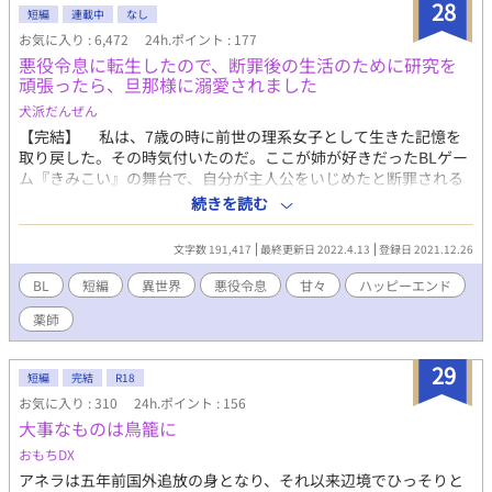
28
か、シリーズ中の独自設定が出ます。わからない設定は随時更新
短編
連載中
なし
する【00 人物紹介とネタバレ含む裏設定】を見てください。 *タ
お気に入り : 6,472
24h.ポイント : 177
グを良くご確認下さい。苦手な方はご遠慮ください。 *フェロモ
悪役令息に転生したので、断罪後の生活のために研究を
ン垂れ流す受けですが、エロは少ないです。入る時はタイトルに
頑張ったら、旦那様に溺愛されました
＊マークが付きます。
犬派だんぜん
【完結】 私は、7歳の時に前世の理系女子として生きた記憶を
取り戻した。その時気付いたのだ。ここが姉が好きだったBLゲー
ム『きみこい』の舞台で、自分が主人公をいじめたと断罪される
悪役令息だということに。 話の内容を知らないので、断罪を回
続きを読む
避する方法が分からない。ならば、断罪後に平穏な生活が送れる
ように、追放された時に誰か領地にこっそり住まわせてくれるよ
文字数 191,417
最終更新日 2022.4.13
登録日 2021.12.26
うに、得意分野で領に貢献しよう。 そしてストーリーの通り、
卒業パーティーで王子から「婚約を破棄する！」と宣言された。
BL
短編
異世界
悪役令息
甘々
ハッピーエンド
さあ、ここからが勝負だ。 元理系が理屈っぽく頑張ります。ハ
薬師
ッピーエンドです。（※全26話。視点が入れ代わります） 他サ
イトにも掲載。
29
短編
完結
R18
お気に入り : 310
24h.ポイント : 156
大事なものは鳥籠に
おもちDX
アネラは五年前国外追放の身となり、それ以来辺境でひっそりと