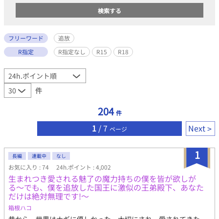
フリーワード
追放
R指定
R指定なし
R15
R18
件
204
件
1
/ 7
Next
ページ
1
長編
連載中
なし
お気に入り : 74
24h.ポイント : 4,002
生まれつき愛される魅了の魔力持ちの僕を皆が欲しが
る〜でも、僕を追放した国王に激似の王弟殿下、あなた
だけは絶対無理です!〜
箱根ハコ