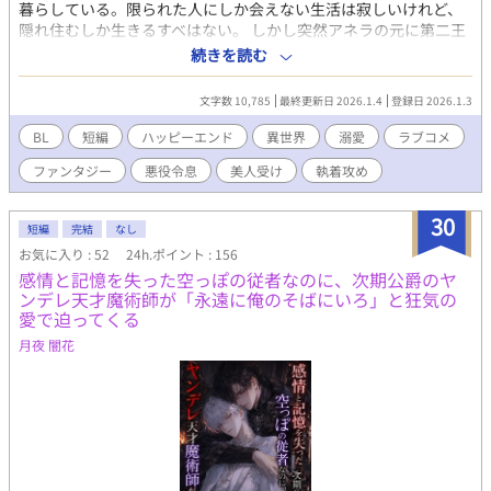
暮らしている。限られた人にしか会えない生活は寂しいけれど、
隠れ住むしか生きるすべはない。 しかし突然アネラの元に第二王
子リノエルがやってくる。リノエルはアネラの元婚約者で、アネ
続きを読む
ラを追放した張本人だ。ずっと愛していたと告白され、急な展開
にアネラはブチギレる。 「人を振っておいて、ふざけるなって言
文字数 10,785
最終更新日 2026.1.4
登録日 2026.1.3
ってるんですーーー!!」 事情を抱えた第二王子×追放され逃亡し
た元貴族 Kindleにて配信していた『逃げる悪役令息アンソロジ
BL
短編
ハッピーエンド
異世界
溺愛
ラブコメ
ー』への寄稿作です。
ファンタジー
悪役令息
美人受け
執着攻め
30
短編
完結
なし
お気に入り : 52
24h.ポイント : 156
感情と記憶を失った空っぽの従者なのに、次期公爵のヤ
ンデレ天才魔術師が「永遠に俺のそばにいろ」と狂気の
愛で迫ってくる
月夜 闇花