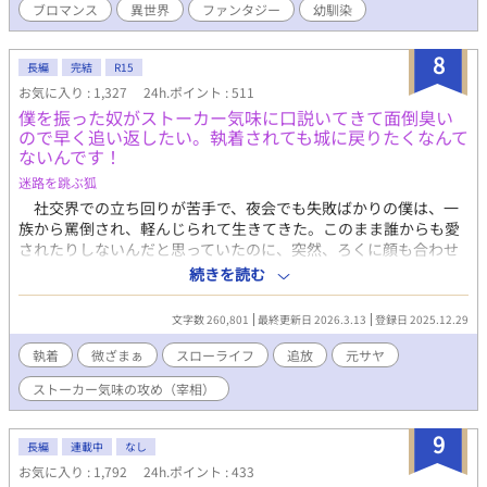
ブロマンス
異世界
ファンタジー
幼馴染
8
長編
完結
R15
お気に入り : 1,327
24h.ポイント : 511
僕を振った奴がストーカー気味に口説いてきて面倒臭い
ので早く追い返したい。執着されても城に戻りたくなんて
ないんです！
迷路を跳ぶ狐
社交界での立ち回りが苦手で、夜会でも失敗ばかりの僕は、一
族から罵倒され、軽んじられて生きてきた。このまま誰からも愛
されたりしないんだと思っていたのに、突然、ろくに顔も合わせ
てくれない公爵家の宰相様と婚約することになってしまう。 だ
続きを読む
けど、婚約なんて名ばかりで、会話を交わすことはなく、同じ王
城にいるはずなのに、顔も合わせない。 それでも、公爵家の役
文字数 260,801
最終更新日 2026.3.13
登録日 2025.12.29
に立ちたくて頑張ったつもりだった。夜遅くまで魔法のことを学
び、必要な魔法も身につけ、正式に婚約が発表される日を楽しみ
執着
微ざまぁ
スローライフ
追放
元サヤ
にしていた。 けれど、ある日僕は、公爵家と王家を害そうとし
ストーカー気味の攻め（宰相）
ているのではないかと疑われてしまう。 否定しても誰も聞いて
くれない。それが原因で婚約するという話もなくなり、僕は幽閉
されることが決まる。 ほとんど話したことすらない、僕の婚約
9
長編
連載中
なし
者になるはずだった宰相様は、これまでどおり、ろくに言葉も交
お気に入り : 1,792
24h.ポイント : 433
わさないまま、「婚約は考え直すことになった」とだけ告げて去