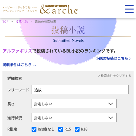
TOP
投稿小説
追放の検索結果
Submitted Novels
アルファポリス
で投稿されているBL小説のランキングです。
小説の投稿はこちら
掲載条件はこちら
×検索条件をクリアする
詳細検索
フリーワード
長さ
進行状況
R指定
R指定なし
R15
R18