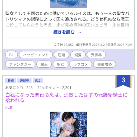
聖女として王国のために働いているルイスは、もう一人の聖女パ
トリツィアの謀略によって国を追放される。どうせ死ぬなら魔王
に殺してもらおうと考え、まだ見ぬ魔物の国シュピラールを目指
した。しかし旅は序盤から困難を極め、ルイスは死にかける。 次
続きを読む
に目を覚ましたのは魔王城。目の前にはキラキラ美形の魔王様が
いて……？ 「お〜〜〜ヨシヨシヨシ、上手でちゅね〜！」「もう
文字数 22,852
最終更新日 2026.8.2
登録日 2026.7.29
おねんねしましょうね？」 赤ちゃんみたいに甘やかされて、ルイ
スの心は癒されていく。 溺愛よちよち魔王×自己肯定感低め聖女
BL
ハッピーエンド
短編
溺愛
異世界
短編のファンタジーBLです。お気軽に楽しんでいただければと思
ファンタジー
魔王
聖女
ラブコメ
美形攻め
います。
3
長編
連載中
R15
お気に入り : 245
24h.ポイント : 2,201
白狐になった悪役令息は、追放したはずの元護衛騎士に
拾われる
迅瀬