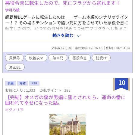
悪役令息に転生したので、死亡フラグから逃れます！
って行った。 寂しいと言えば寂しかった。彼に相応しくなりた
くて、頑張ってきたつもりだったから。だけど、仕方ないん
伊月乃鏡
だ…… 全てを諦めて、王都からは遠い、幽閉の砦に連れてこら
超覇権BLゲームに転生したのは──ゲーム本編のシナリオライタ
れた僕は、そこで新たな生活を始める。食事を用意したり、荒れ
ー！？ その場のテンションで酷い死に方をさせていた悪役令息に
果てた砦を修復したりして、結構楽しく暮らせていると思ってい
転生したので、かつての自分を恨みつつ死亡フラグをへし折るこ
たのに、その後も貴族たちの争いに巻き込まれるし、何度も宰相
とにした主人公。 創造者知識を総動員してどうにか人生を乗り切
続きを読む
様にも会うことになってしまう。何なんだ……僕はここが気に入
っていくが、なんだかこれ、ゲーム本編とはズレていって
っているし、のんびり暮らしたいだけなんです！ 僕に構ってな
る……？ ヤンデレ攻略対象に成長する弟（兄のことがとても嫌
いで諦めてください！ ＊残酷な描写があり、攻め（宰相）が受け
文字数 675,180
最終更新日 2026.4.9
登録日 2025.4.14
い）を健全に、大切に育てることを目下の目標にして見るも、あ
以外に非道なことをしたりしますが、受けには優しいです。
れ？ 様子がおかしいような……？ 女好きの第二王子まで構って
異世界
執着攻め
弟×兄
悪役令息
総受け
くるようになって、どうしろっていうんだよただの悪役に！ ──
濃密BL
とにかく、死亡フラグを回避して脱・公爵求む追放！ 家から出
て自由に旅するんだ！ ※ 一日三話更新を目指して頑張ります 忙
しい時は一話更新になります。ご容赦を……
10
長編
完結
R18
お気に入り : 1,333
24h.ポイント : 383
【完結】オメガの僕が男娼に堕とされたら、運命の番に
囲われて幸せになった話。
マグノリア