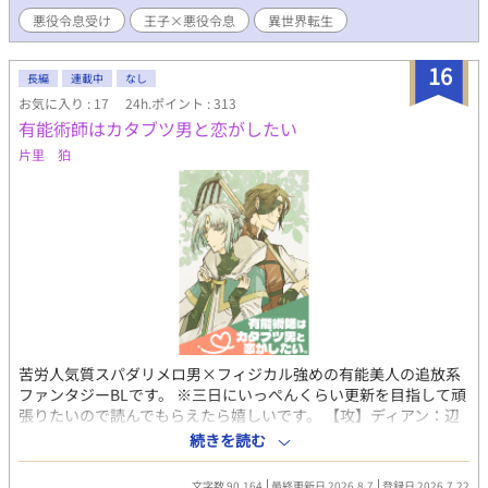
じゃない。 記憶を取り戻したのは７歳。今ならまだ取り返しがつ
悪役令息受け
王子×悪役令息
異世界転生
く。 巻き返しはできる！！ ……しかしゲームの知識は妹がプレイ
していた断片しか知らん。 フラグもイベントもなーんにもわから
ん！ フラグ回避は不可！ これは詰んだ！ でも、破滅は嫌だ！
16
長編
連載中
なし
ならばせめて、清く正しく誠実に生きていけばいい！ 悪役令息ル
お気に入り : 17
24h.ポイント : 313
ートなんか行くものか！ そうやって清く正しく生きてきた。 それ
有能術師はカタブツ男と恋がしたい
なのに、気づけば友人として仲良くなったはずの第二王子ノワー
ルは、何故か俺に向かって愛情と独占欲を爆上げしている。 なぜ
片里 狛
だ！ おまえには、ヒロイン（男）がいるだろう！？ 溺愛第二王子
×転生悪役令息。 運命のはずがバグり散らかす、破滅回避ラブ
（？）コメディ開幕！ R18は後半。 性描写あり＊ついてます。 ム
ーンライトにも同時掲載 ※転載・AI取り込み禁止※
苦労人気質スパダリメロ男×フィジカル強めの有能美人の追放系
ファンタジーBLです。 ※三日にいっぺんくらい更新を目指して頑
張りたいので読んでもらえたら嬉しいです。 【攻】ディアン：辺
境地の私兵隊副長。苦労人気質の真面目な男。わりとなんでもも
続きを読む
こなす物腰柔らかめスパダリ。面倒臭いタイプから目が離せない
野郎。 【受】アラスタ：クソ真面目気質美人おにーさん。バグレ
文字数 90,164
最終更新日 2026.8.7
登録日 2026.7.22