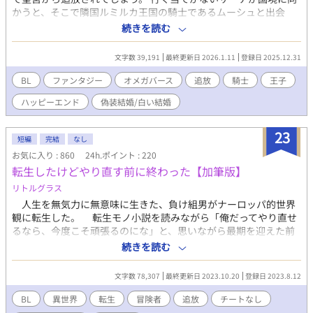
かうと、そこで隣国ルミルカ王国の騎士であるムーシュと出会
う。ムーシュから諸事情により偽装結婚を提案されて、サーナは
続きを読む
期限付きの偽装結婚ならばよいと承諾し、一時的に保護してもら
うことに。 異国暮らしに慣れていく中で、やがてムーシュから溺
文字数 39,191
最終更新日 2026.1.11
登録日 2025.12.31
愛されるようになり……？
BL
ファンタジー
オメガバース
追放
騎士
王子
ハッピーエンド
偽装結婚/白い結婚
23
短編
完結
なし
お気に入り : 860
24h.ポイント : 220
転生したけどやり直す前に終わった【加筆版】
リトルグラス
人生を無気力に無意味に生きた、負け組男がナーロッパ的世界
観に転生した。 転生モノ小説を読みながら「俺だってやり直せ
るなら、今度こそ頑張るのにな」と、思いながら最期を迎えた前
世を思い出し「今度は人生を成功させる」と転生した男、アイザ
続きを読む
ックは子供時代から努力を重ねた。 しかし、アイザックは成人
の直前で家族を処刑され、平民落ちにされ、すべてを失った状態
文字数 78,307
最終更新日 2023.10.20
登録日 2023.8.12
で追放された。 ろくなチートもなく、あるのは子供時代の努力
の結果だけ。ともに追放された子ども達を抱えてアイザックは南
BL
異世界
転生
冒険者
追放
チートなし
の港町を目指す── ＊＊＊ 第１１回BL小説大賞にエントリー