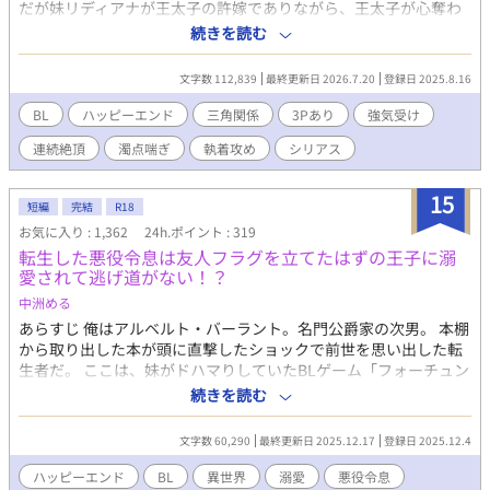
だが妹リディアナが王太子の許嫁でありながら、王太子が心奪わ
れたのは庶民の少女リーシャ・グレイヴェル。 嫉妬と憎悪が社交
続きを読む
界を揺るがす愚行へと繋がり、王宮での婚約破棄、王の御前での
一族追放へと至る。 混乱の只中、妹を庇おうとするレイモンドの
文字数 112,839
最終更新日 2026.7.20
登録日 2025.8.16
前に立ちはだかったのは、王国騎士団副団長にしてリーシャの異
母兄、ヴィンセント・グレイヴェル。 琥珀の瞳に嗜虐を宿した彼
BL
ハッピーエンド
三角関係
3Pあり
強気受け
は言う―― 「この才を捨てるは惜しい。ゆえに、我が手で飼い馴
連続絶頂
濁点喘ぎ
執着攻め
シリアス
らそう」 知略と支配欲を秘めた騎士と、没落した宰相家の天才青
年。 耽美と背徳の物語が、冷たい鎖と熱い口づけの中で幕を開け
る。 ＿＿＿ ※本作は旧版です。 ※旧版1~3巻をこちらにまとめま
15
短編
完結
R18
した。 ※完全版とは展開・描写が一部異なります。
お気に入り : 1,362
24h.ポイント : 319
転生した悪役令息は友人フラグを立てたはずの王子に溺
愛されて逃げ道がない！？
中洲める
あらすじ 俺はアルベルト・バーラント。名門公爵家の次男。 本棚
から取り出した本が頭に直撃したショックで前世を思い出した転
生者だ。 ここは、妹がドハマりしていたBLゲーム「フォーチュン
シード」の世界。 そして俺は、そのゲームで「断罪・国外追放
続きを読む
（＝実質死）」される悪役令息。 ゲームのアルベルトは一目惚れ
した第二王子ノワールに強引に婚約し、ヒロイン（男）に嫌がら
文字数 60,290
最終更新日 2025.12.17
登録日 2025.12.4
せしまくる最低最悪の悪役。 そして最後は華麗に破滅。 なんでそ
んなキャラに転生しちゃったの！？ だが、まだ慌てるような時間
ハッピーエンド
BL
異世界
溺愛
悪役令息