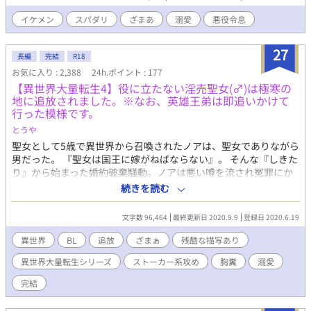
かせない大きな日傘。日に焼けると爛れてしまいかねない皮膚。
公爵家は両親とも黒髪黒目であるが、彼一人が色が違う。 それは
イケメン
スパダリ
ざまあ
溺愛
悪役令息
彼が全てアルビノだったからなのに、成長した教養のない王子
は、アレンを魔女扱いした上、聖女らしき男爵令嬢に現を抜かし
27
て婚約破棄の上スラム街に追放してしまう。 だが、王子は知らな
長編
完結
R18
い。 アレンにも王位継承権があることを。 従者を一人連れてスラ
お気に入り : 2,388
24h.ポイント : 177
ムに行ったアレンは、イケメンでスパダリな従者に溺愛されなが
【異世界大量転生4】役に立たない淫売聖女(♂)は極寒の
らスラムを改革していって……！？ *誤字報告ありがとうござい
地に追放されました。※なお、英雄王弟は即追いかけて
ます！ *カエサル＝プレート 修正しました。
行った模様です。
とうや
聖女として5歳で異世界から召喚されたノアは、聖女でありながら
男だった。 『聖女は国王に嫁がねばならない』。 そんな『しきた
り』から始まった婚約破棄騒動。ノアは悪い噂を流され冤罪にか
けられ、不毛の地オデッサへ追放となる。死刑宣告のような追放
続きを読む
だったが、ノアの【聖女】としての力は本物だった。 王弟アレク
シスは何もかも捨ててノアを追いかけ、もう遠慮は要らないとば
文字数 96,464
最終更新日 2020.9.9
登録日 2020.6.19
かりに養い子であったノアに愛を囁く。戸惑いながらも『憧れの
お兄さん』であったアレクシスに少しずつ絆されていくノア。
異世界
BL
追放
ざまぁ
残酷な描写あり
【聖女】や英雄王弟を失って少しずつ崩壊が始まるヴァンダル王
異世界大量転生シリーズ
ストーカー系攻め
胸糞
溺愛
国。 だがこの不完全な世界は終わりを告げようとしていた。 スパ
ダリ系ストーカー元王弟×フェロモン系天然元聖女(♂)。 異世界
完結
大量転生シリーズ裏世界編、開幕です。 ********************* *
ATTENTION * ********************* *オリジンとか、第●世代と