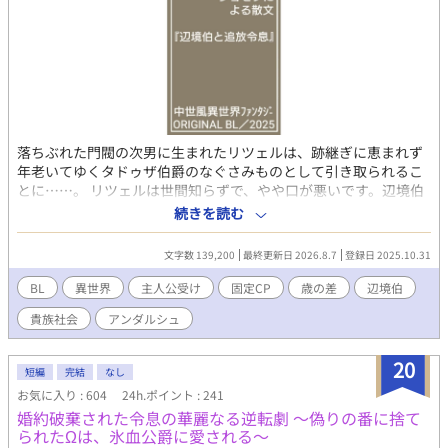
落ちぶれた門閥の次男に生まれたリツェルは、跡継ぎに恵まれず
年老いてゆくタドゥザ伯爵のなぐさみものとして引き取られるこ
とに……。 リツェルは世間知らずで、やや口が悪いです。辺境伯
と愛し合う展開は後半（第80話以降）からです。 ※ 独自設定あ
続きを読む
り。暗めな前置き長め。貴族や騎士のいる世界です。主人公は転
移／転生者ではありません。男性は妊娠・出産しません。 ※ 暴力
文字数 139,200
最終更新日 2026.8.7
登録日 2025.10.31
的なシーンが含まれる話には、閲覧注意と表示しておきます。 ※
投稿作品はすべて自力です。AI学習・盗用を固く禁じます。
BL
異世界
主人公受け
固定CP
歳の差
辺境伯
貴族社会
アンダルシュ
20
短編
完結
なし
お気に入り : 604
24h.ポイント : 241
婚約破棄された令息の華麗なる逆転劇 ～偽りの番に捨て
られたΩは、氷血公爵に愛される～