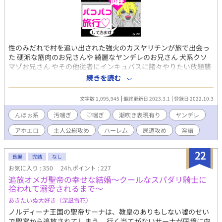
性のみだれで村を追い出された強火のカスヤリチンが旅で出会っ
た 硬派な筋肉のお兄さんや 綺麗なヤンデレのお兄さん 犬系クソ
マゾお兄さん やその他従者にインキュバスに諸々やりたい放題襲
って性的に食べ、搾乳や汚♡喘ぎセックスをしてはしゃぐ主人公
続きを読む
視点総攻め毎話ヤってる低俗ハーレム系ファンタジーBL。 ムーン
の転載です 30話目くらいから汚喘ぎが酷くなります 作者
文字数 1,095,945
最終更新日 2023.3.1
登録日 2022.10.3
Twitter(@A0o6U)にて間も無く完結ありがとうアンケート実施
中。 お気軽に感想などもお聞かせください。
んほぉ系
汚喘ぎ
♡喘ぎ
潮吹き表現有り
ヤンデレ
アホエロ
主人公総攻め
ハーレム
尿道攻め
淫語
22
長編
完結
なし
お気に入り : 350
24h.ポイント : 227
追放オメガ聖帝の幸せな結婚〜クールなスパダリ騎士に
拾われて溺愛されるまで〜
あきたいぬ大好き（深凪雪花）
ノルディーナ王国の聖帝サーナは、教皇のありもしない嘘のせい
で聖宮から追放されてしまう。 行く当てがないサーナが国境に向