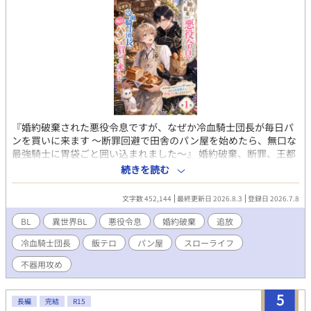
『婚約破棄された悪役令息ですが、なぜか冷血騎士団長が毎日パ
ンを買いに来ます 〜断罪回避で田舎のパン屋を始めたら、無口な
最強騎士に胃袋ごと囲い込まれました〜』 婚約破棄、断罪、王都
追放。 公爵令息ノア・ラザフォードは、王宮の夜会で王子からそ
続きを読む
う告げられた瞬間、心の中で歓喜した。 なぜなら彼は、前世の記
憶を持つ転生者。 この世界が乙女ゲームに似ており、自分が“悪
文字数 452,144
最終更新日 2026.8.3
登録日 2026.7.8
役令息”として破滅する運命だと知っていたからだ。 けれど、王子
への未練など一切ない。 面倒な貴族社会から逃げられるなら、追
BL
異世界BL
悪役令息
婚約破棄
追放
放なんてむしろ大歓迎。 「よし、田舎でパン屋をやろう」 そうし
冷血騎士団長
飯テロ
パン屋
スローライフ
てノアは辺境の町で、小さなパン屋《白猫ベーカリー》を開く。
焼きたてのミルクパン、焦がしバター塩パン、森苺のジャムパ
不器用攻め
ン。 ようやく手に入れた平穏なスローライフ。 ……のはずだっ
た。 開店初日、店に現れたのは、王国最強と恐れられる冷血騎士
5
団長アゼル・グレイヴ。 無口。 無表情。 目つきが怖い。 なのに
長編
完結
R15