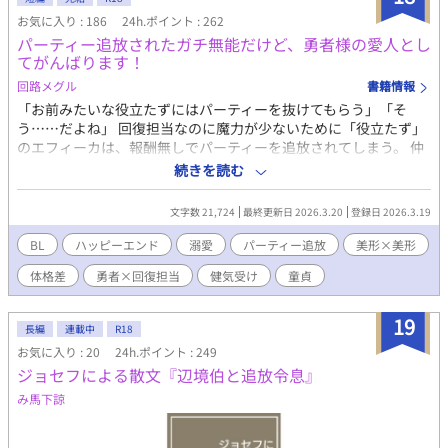
お気に入り : 186
24h.ポイント : 262
パーティー追放されたガチ無能だけど、勇者様の愛人とし
てがんばります！
回路メグル
書籍情報
「お前みたいな役立たずにはパーティーを抜けてもらう」「そ
う……だよね」 回復担当なのに魔力が少ないために「役立たず」
のエフィーカは、報酬無しでパーティーを追放されてしまう。 仲
間も魔力もお金もない。今夜の宿にも困っていると、愛の女神様
続きを読む
の加護をうけた勇者であるカインが偶然通りかかり、「困ってい
る人は見すごせない」と助けてくれる。勇者の優しさに感激し、
文字数 21,724
最終更新日 2026.3.20
登録日 2026.3.19
恩を返したいエフィーカは、「愛の女神様の加護をうけた勇者
は、愛し合うことで力を高めることができる」と聴き、それなら
BL
ハッピーエンド
溺愛
パーティー追放
美形×美形
自分でも役に立てる！ とベッドに誘うが、勇者は興奮している様
体格差
勇者×回復担当
健気受け
童貞
子なのになかなか手を出してくれなくて……。 本当は愛し合いた
いけど「優しすぎて童貞（巨根）の勇者」×「役に立ちたい健気
な無能冒険者」が、愛し合うことで自分の居場所を見つけるスト
19
長編
連載中
R18
ーリーです！ ※全6話（明日、6話まで投稿します） ※Rシーンの
お気に入り : 20
24h.ポイント : 249
ある話には「☆」つけています
ジョセフによる散文『辺境伯と追放令息』
み馬下諒