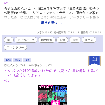
なの
希少な治癒能力と、大地に生命を呼び戻す「恵みの魔法」を持つ
公爵家のΩ令息、エリアス・フォン・ラティス。 傾きかけた家を
救うため、彼は大国アルビオンの第二王子、ジークフリート殿下
（α）との「政略的な番契約」を受け入れた。 家のため、領民の
続きを読む
ため、そして―― 少しでも自分を必要としてくれる人がいるのな
ら、それでいいと信じて。 だが、運命の番だと信じていた相手
文字数 46,050
最終更新日 2025.11.13
登録日 2025.10.31
は、彼の想いを最初から踏みにじっていた。 「Ωの魔力さえ手に
入れば、あんな奴はもう要らない」 その冷たい声が、彼の世界を
BL
オメガバース
婚約破棄
追放
溺愛
ざまぁ
壊した。 すべてを失い、偽りの罪を着せられ追放されたエリアス
ファンタジー
がたどり着いたのは、隣国ルミナスの地。 そこで出会ったのは、
「氷血公爵」と呼ばれる孤高のα、アレクシス・ヴァン・レイヴン
だった。 人を寄せつけないほど冷ややかな瞳の奥に、誰よりも深
21
長編
完結
R18
い孤独を抱えた男。 アレクシスは、心に傷を抱えながらも懸命に
お気に入り : 728
24h.ポイント : 227
生きようとするエリアスに惹かれ、次第にその凍てついた心を溶
イケメンだけど追放されたのでお兄さん達を雌にするパ
かしていく。 失われた誇りを取り戻すため、そして真実の愛を掴
コパコ旅行してきます
むため。 今、令息の華麗なる逆転劇が始まる。
ぺけ